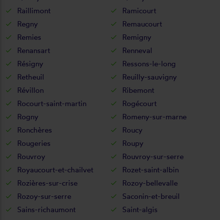
Raillimont
Ramicourt
Regny
Remaucourt
Remies
Remigny
Renansart
Renneval
Résigny
Ressons-le-long
Retheuil
Reuilly-sauvigny
Révillon
Ribemont
Rocourt-saint-martin
Rogécourt
Rogny
Romeny-sur-marne
Ronchères
Roucy
Rougeries
Roupy
Rouvroy
Rouvroy-sur-serre
Royaucourt-et-chailvet
Rozet-saint-albin
Rozières-sur-crise
Rozoy-bellevalle
Rozoy-sur-serre
Saconin-et-breuil
Sains-richaumont
Saint-algis