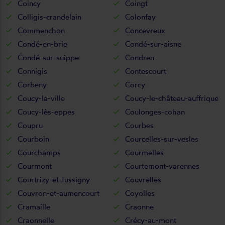
Coincy
Coingt
Colligis-crandelain
Colonfay
Commenchon
Concevreux
Condé-en-brie
Condé-sur-aisne
Condé-sur-suippe
Condren
Connigis
Contescourt
Corbeny
Corcy
Coucy-la-ville
Coucy-le-château-auffrique
Coucy-lès-eppes
Coulonges-cohan
Coupru
Courbes
Courboin
Courcelles-sur-vesles
Courchamps
Courmelles
Courmont
Courtemont-varennes
Courtrizy-et-fussigny
Couvrelles
Couvron-et-aumencourt
Coyolles
Cramaille
Craonne
Craonnelle
Crécy-au-mont