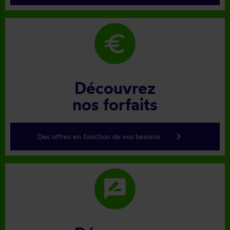
euro
Découvrez
nos forfaits
keyboard_arrow_right
Des offres en fonction de vos besoins
rate_review