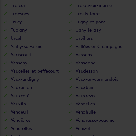
Trefcon
Trélou-sur-marne
Troësnes
Trosly-loire
Trucy
Tugny-et-pont
Tupigny
Ugny-le-gay
Urcel
Urvillers
Vailly-sur-aisne
Vallées en Champagne
Variscourt
Vassens
Vasseny
Vassogne
Vaucelles-et-beffecourt
Vaudesson
Vaux-andigny
Vaux-en-vermandois
Vauxaillon
Vauxbuin
Vauxcéré
Vauxrezis
Vauxtin
Vendelles
Vendeuil
Vendhuile
Vendières
Vendresse-beaulne
Vénérolles
Venizel