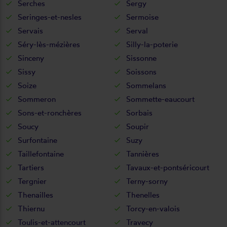
Serches
Sergy
Seringes-et-nesles
Sermoise
Servais
Serval
Séry-lès-mézières
Silly-la-poterie
Sinceny
Sissonne
Sissy
Soissons
Soize
Sommelans
Sommeron
Sommette-eaucourt
Sons-et-ronchères
Sorbais
Soucy
Soupir
Surfontaine
Suzy
Taillefontaine
Tannières
Tartiers
Tavaux-et-pontséricourt
Tergnier
Terny-sorny
Thenailles
Thenelles
Thiernu
Torcy-en-valois
Toulis-et-attencourt
Travecy