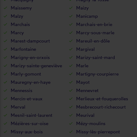
Maissemy
Maizy
Malzy
Manicamp
Marchais
Marchais-en-brie
Marcy
Marcy-sous-marle
Marest-dampcourt
Mareuil-en-dôle
Marfontaine
Margival
Marigny-en-orxois
Marizy-saint-mard
Marizy-sainte-geneviève
Marle
Marly-gomont
Martigny-courpierre
Mauregny-en-haye
Mayot
Mennessis
Mennevret
Mercin-et-vaux
Merlieux-et-fouquerolles
Merval
Mesbrecourt-richecourt
Mesnil-saint-laurent
Meurival
Mézières-sur-oise
Mézy-moulins
Missy-aux-bois
Missy-lès-pierrepont