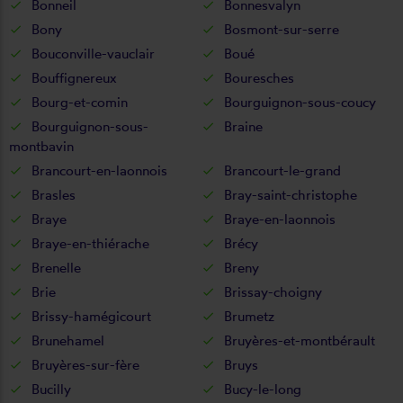
Bonneil
Bonnesvalyn
Bony
Bosmont-sur-serre
Bouconville-vauclair
Boué
Bouffignereux
Bouresches
Bourg-et-comin
Bourguignon-sous-coucy
Bourguignon-sous-
Braine
montbavin
Brancourt-en-laonnois
Brancourt-le-grand
Brasles
Bray-saint-christophe
Braye
Braye-en-laonnois
Braye-en-thiérache
Brécy
Brenelle
Breny
Brie
Brissay-choigny
Brissy-hamégicourt
Brumetz
Brunehamel
Bruyères-et-montbérault
Bruyères-sur-fère
Bruys
Bucilly
Bucy-le-long