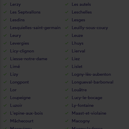
Lerzy
Les autels
Les Septvallons
Leschelles
Lesdins
Lesges
Lesquielles-saint-germain
Leuilly-sous-coucy
Leury
Leuze
Levergies
Lhuys
Licy-clignon
Lierval
Liesse-notre-dame
Liez
Limé
Lislet
Lizy
Logny-lès-aubenton
Longpont
Longueval-barbonval
Lor
Louâtre
Loupeigne
Lucy-le-bocage
Luzoir
Ly-fontaine
L'epine-aux-bois
Maast-et-violaine
Mâchecourt
Macogny
Macquigny
Magny-la-fosse