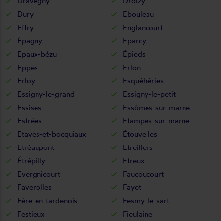
Dravegny
Droizy
Dury
Ebouleau
Effry
Englancourt
Épagny
Eparcy
Epaux-bézu
Épieds
Eppes
Erlon
Erloy
Esquéhéries
Essigny-le-grand
Essigny-le-petit
Essises
Essômes-sur-marne
Estrées
Etampes-sur-marne
Etaves-et-bocquiaux
Étouvelles
Etréaupont
Etreillers
Étrépilly
Etreux
Evergnicourt
Faucoucourt
Faverolles
Fayet
Fère-en-tardenois
Fesmy-le-sart
Festieux
Fieulaine