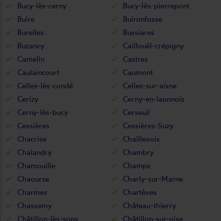
Bucy-lès-cerny
Bucy-lès-pierrepont
Buire
Buironfosse
Burelles
Bussiares
Buzancy
Caillouël-crépigny
Camelin
Castres
Caulaincourt
Caumont
Celles-lès-condé
Celles-sur-aisne
Cerizy
Cerny-en-laonnois
Cerny-lès-bucy
Cerseuil
Cessières
Cessières-Suzy
Chacrise
Chaillevois
Chalandry
Chambry
Chamouille
Champs
Chaourse
Charly-sur-Marne
Charmes
Chartèves
Chassemy
Château-thierry
Châtillon-lès-sons
Châtillon-sur-oise