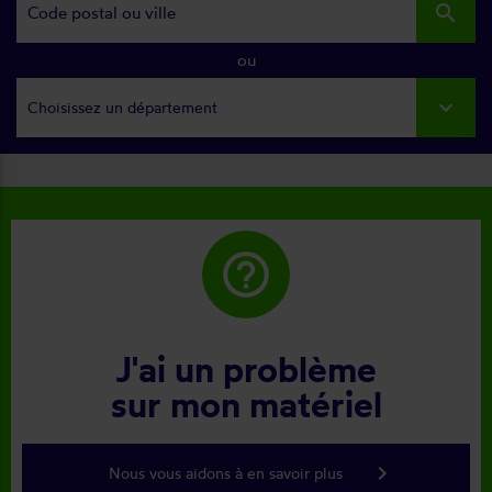
search
ou
Choisissez un département
help_outline
J'ai un problème
sur mon matériel
keyboard_arrow_right
Nous vous aidons à en savoir plus