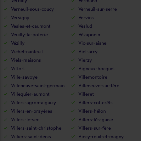
Verdilly
Vermand
Verneuil-sous-coucy
Verneuil-sur-serre
Versigny
Vervins
Vesles-et-caumont
Veslud
Veuilly-la-poterie
Vézaponin
Vézilly
Vic-sur-aisne
Vichel-nanteuil
Viel-arcy
Viels-maisons
Vierzy
Viffort
Vigneux-hocquet
Ville-savoye
Villemontoire
Villeneuve-saint-germain
Villeneuve-sur-fère
Villequier-aumont
Villeret
Villers-agron-aiguizy
Villers-cotterêts
Villers-en-prayères
Villers-hélon
Villers-le-sec
Villers-lès-guise
Villers-saint-christophe
Villers-sur-fère
Villiers-saint-denis
Vincy-reuil-et-magny