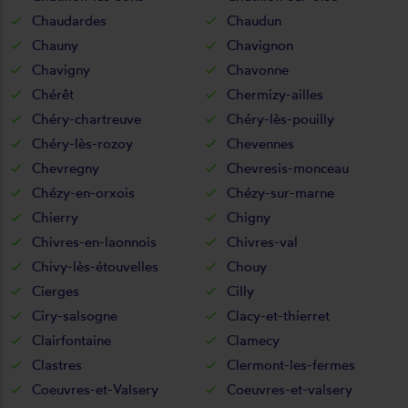
Chaudardes
Chaudun
Chauny
Chavignon
Chavigny
Chavonne
Chérêt
Chermizy-ailles
Chéry-chartreuve
Chéry-lès-pouilly
Chéry-lès-rozoy
Chevennes
Chevregny
Chevresis-monceau
Chézy-en-orxois
Chézy-sur-marne
Chierry
Chigny
Chivres-en-laonnois
Chivres-val
Chivy-lès-étouvelles
Chouy
Cierges
Cilly
Ciry-salsogne
Clacy-et-thierret
Clairfontaine
Clamecy
Clastres
Clermont-les-fermes
Coeuvres-et-Valsery
Coeuvres-et-valsery