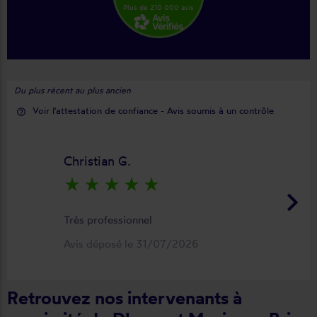
Plus de 210 000 avis
Du plus récent au plus ancien
Voir l'attestation de confiance - Avis soumis à un contrôle
help_outline
Christian G.
star_rate
star_rate
star_rate
star_rate
star_rate
keyboard_arrow_right
Très professionnel
Avis déposé le 31/07/2026
Retrouvez nos intervenants à