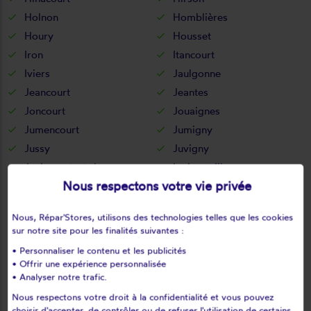
Holnon
Homblières
Houry
Housset
Iron
Itancourt
Iviers
Jaulgonne
Jeancourt
Jeantes
Joncourt
Jouaignes
Jumencourt
Jumigny
Jussy
Juvigny
Juvincourt-et-damary
La bouteille
Nous respectons votre vie privée
La capelle
La celle-sous-montmirail
La chapelle-monthodon
La chapelle-sur-chézy
Nous, Répar'Stores, utilisons des technologies telles que les cookies
La croix-sur-ourcq
La fère
sur notre site pour les finalités suivantes :
La ferté-chevresis
La ferté-milon
• Personnaliser le contenu et les publicités
La hérie
La malmaison
• Offrir une expérience personnalisée
• Analyser notre trafic.
La neuville-bosmont
La neuville-en-beine
Nous respectons votre droit à la confidentialité et vous pouvez
La neuville-housset
La neuville-lès-dorengt
choisir d'accepter, de contrôler ou de refuser l'utilisation de certains