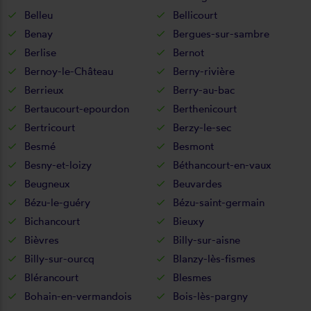
Belleu
Bellicourt
Benay
Bergues-sur-sambre
Berlise
Bernot
Bernoy-le-Château
Berny-rivière
Berrieux
Berry-au-bac
Bertaucourt-epourdon
Berthenicourt
Bertricourt
Berzy-le-sec
Besmé
Besmont
Besny-et-loizy
Béthancourt-en-vaux
Beugneux
Beuvardes
Bézu-le-guéry
Bézu-saint-germain
Bichancourt
Bieuxy
Bièvres
Billy-sur-aisne
Billy-sur-ourcq
Blanzy-lès-fismes
Blérancourt
Blesmes
Bohain-en-vermandois
Bois-lès-pargny