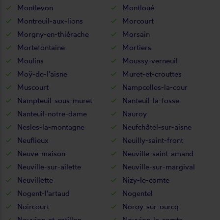
Montlevon
Montloué
Montreuil-aux-lions
Morcourt
Morgny-en-thiérache
Morsain
Mortefontaine
Mortiers
Moulins
Moussy-verneuil
Moÿ-de-l'aisne
Muret-et-crouttes
Muscourt
Nampcelles-la-cour
Nampteuil-sous-muret
Nanteuil-la-fosse
Nanteuil-notre-dame
Nauroy
Nesles-la-montagne
Neufchâtel-sur-aisne
Neuflieux
Neuilly-saint-front
Neuve-maison
Neuville-saint-amand
Neuville-sur-ailette
Neuville-sur-margival
Neuvillette
Nizy-le-comte
Nogent-l'artaud
Nogentel
Noircourt
Noroy-sur-ourcq
Nouvion-et-catillon
Nouvion-le-comte