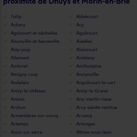
proximité de Dhuys et Morin-en-Brie
?uilly
Abbécourt
Achery
Acy
Agnicourt-et-séchelles
Aguilcourt
Aisonville-et-bernoville
Aizelles
Aizy-jouy
Alaincourt
Allemant
Ambleny
Ambrief
Amifontaine
Amigny-rouy
Ancienville
Andelain
Anguilcourt-le-sart
Anizy-le-château
Anizy-le-Grand
Annois
Any-martin-rieux
Archon
Arcy-sainte-restitue
Armentières-sur-ourcq
Arrancy
Artemps
Artonges
Assis-sur-serre
Athies-sous-laon