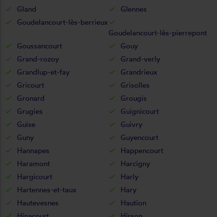
Gland
Glennes
Goudelancourt-lès-berrieux
Goudelancourt-lès-pierrepont
Goussancourt
Gouy
Grand-rozoy
Grand-verly
Grandlup-et-fay
Grandrieux
Gricourt
Grisolles
Gronard
Grougis
Grugies
Guignicourt
Guise
Guivry
Guny
Guyencourt
Hannapes
Happencourt
Haramont
Harcigny
Hargicourt
Harly
Hartennes-et-taux
Hary
Hautevesnes
Haution
Hinacourt
Hirson