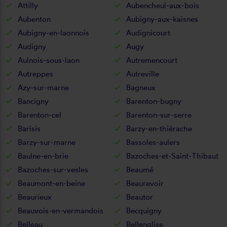
Attilly
Aubencheul-aux-bois
Aubenton
Aubigny-aux-kaisnes
Aubigny-en-laonnois
Audignicourt
Audigny
Augy
Aulnois-sous-laon
Autremencourt
Autreppes
Autreville
Azy-sur-marne
Bagneux
Bancigny
Barenton-bugny
Barenton-cel
Barenton-sur-serre
Barisis
Barzy-en-thiérache
Barzy-sur-marne
Bassoles-aulers
Baulne-en-brie
Bazoches-et-Saint-Thibaut
Bazoches-sur-vesles
Beaumé
Beaumont-en-beine
Beaurevoir
Beaurieux
Beautor
Beauvois-en-vermandois
Becquigny
Belleau
Bellenglise