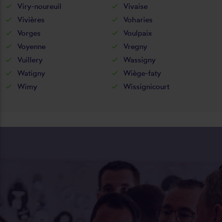
Viry-noureuil
Vivaise
Vivières
Voharies
Vorges
Voulpaix
Voyenne
Vregny
Vuillery
Wassigny
Watigny
Wiège-faty
Wimy
Wissignicourt