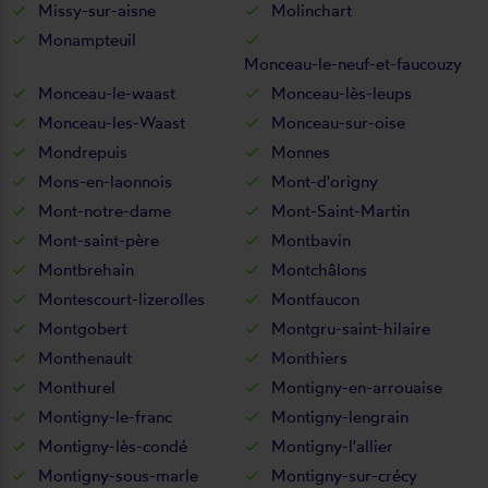
Missy-sur-aisne
Molinchart
Monampteuil
Monceau-le-neuf-et-faucouzy
Monceau-le-waast
Monceau-lès-leups
Monceau-les-Waast
Monceau-sur-oise
Mondrepuis
Monnes
Mons-en-laonnois
Mont-d'origny
Mont-notre-dame
Mont-Saint-Martin
Mont-saint-père
Montbavin
Montbrehain
Montchâlons
Montescourt-lizerolles
Montfaucon
Montgobert
Montgru-saint-hilaire
Monthenault
Monthiers
Monthurel
Montigny-en-arrouaise
Montigny-le-franc
Montigny-lengrain
Montigny-lès-condé
Montigny-l'allier
Montigny-sous-marle
Montigny-sur-crécy