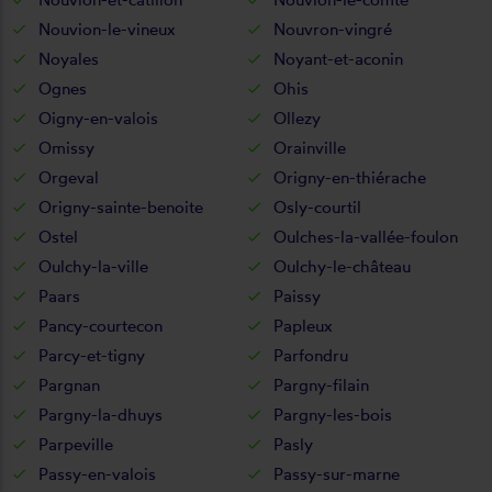
Nouvion-le-vineux
Nouvron-vingré
Noyales
Noyant-et-aconin
Ognes
Ohis
Oigny-en-valois
Ollezy
Omissy
Orainville
Orgeval
Origny-en-thiérache
Origny-sainte-benoite
Osly-courtil
Ostel
Oulches-la-vallée-foulon
Oulchy-la-ville
Oulchy-le-château
Paars
Paissy
Pancy-courtecon
Papleux
Parcy-et-tigny
Parfondru
Pargnan
Pargny-filain
Pargny-la-dhuys
Pargny-les-bois
Parpeville
Pasly
Passy-en-valois
Passy-sur-marne