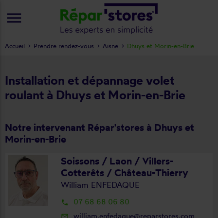
menu
Accueil
Prendre rendez-vous
Aisne
Dhuys et Morin-en-Brie
Installation et dépannage volet
roulant à Dhuys et Morin-en-Brie
Notre intervenant Répar'stores à Dhuys et
Morin-en-Brie
Soissons / Laon / Villers-
Cotterêts / Château-Thierry
William ENFEDAQUE
07 68 68 06 80
local_phone
william.enfedaque@reparstores.com
mail_outline