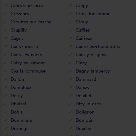
Crécy-sur-serre
Crépy
Crézancy
Croix-fonsommes
Crouttes-sur-marne
Crouy
Crupilly
Cuffies
Cugny
Cuirieux
Cuiry-housse
Cuiry-lès-chaudardes
Cuiry-lès-iviers
Cuissy-et-geny
Cuisy-en-almont
Cutry
Cys-la-commune
Dagny-lambercy
Dallon
Dammard
Dampleux
Danizy
Dercy
Deuillet
Dhuizel
Dizy-le-gros
Dohis
Dolignon
Dommiers
Domptin
Dorengt
Douchy