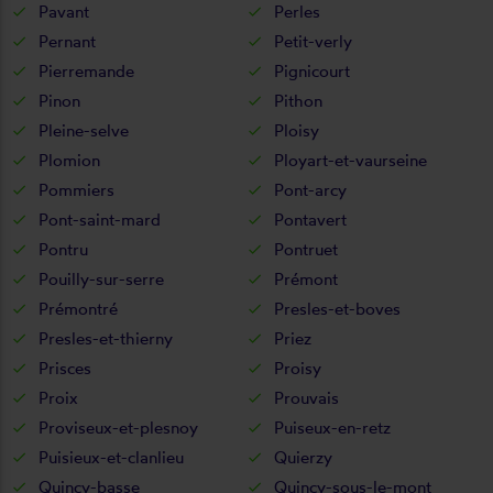
Pavant
Perles
Pernant
Petit-verly
Pierremande
Pignicourt
Pinon
Pithon
Pleine-selve
Ploisy
Plomion
Ployart-et-vaurseine
Pommiers
Pont-arcy
Pont-saint-mard
Pontavert
Pontru
Pontruet
Pouilly-sur-serre
Prémont
Prémontré
Presles-et-boves
Presles-et-thierny
Priez
Prisces
Proisy
Proix
Prouvais
Proviseux-et-plesnoy
Puiseux-en-retz
Puisieux-et-clanlieu
Quierzy
Quincy-basse
Quincy-sous-le-mont