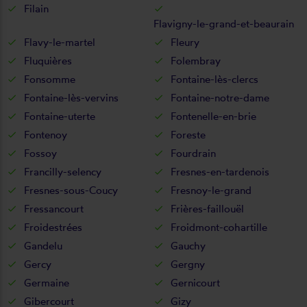
Filain
Flavigny-le-grand-et-beaurain
Flavy-le-martel
Fleury
Fluquières
Folembray
Fonsomme
Fontaine-lès-clercs
Fontaine-lès-vervins
Fontaine-notre-dame
Fontaine-uterte
Fontenelle-en-brie
Fontenoy
Foreste
Fossoy
Fourdrain
Francilly-selency
Fresnes-en-tardenois
Fresnes-sous-Coucy
Fresnoy-le-grand
Fressancourt
Frières-faillouël
Froidestrées
Froidmont-cohartille
Gandelu
Gauchy
Gercy
Gergny
Germaine
Gernicourt
Gibercourt
Gizy