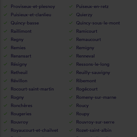
Proviseux-et-plesnoy
Puiseux-en-retz
Puisieux-et-clanlieu
Quierzy
Quincy-basse
Quincy-sous-le-mont
Raillimont
Ramicourt
Regny
Remaucourt
Remies
Remigny
Renansart
Renneval
Résigny
Ressons-le-long
Retheuil
Reuilly-sauvigny
Révillon
Ribemont
Rocourt-saint-martin
Rogécourt
Rogny
Romeny-sur-marne
Ronchères
Roucy
Rougeries
Roupy
Rouvroy
Rouvroy-sur-serre
Royaucourt-et-chailvet
Rozet-saint-albin