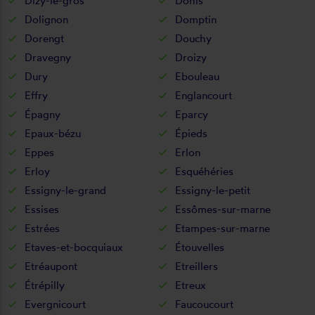
Dizy-le-gros
Dohis
Dolignon
Domptin
Dorengt
Douchy
Dravegny
Droizy
Dury
Ebouleau
Effry
Englancourt
Épagny
Eparcy
Epaux-bézu
Épieds
Eppes
Erlon
Erloy
Esquéhéries
Essigny-le-grand
Essigny-le-petit
Essises
Essômes-sur-marne
Estrées
Etampes-sur-marne
Etaves-et-bocquiaux
Étouvelles
Etréaupont
Etreillers
Étrépilly
Etreux
Evergnicourt
Faucoucourt