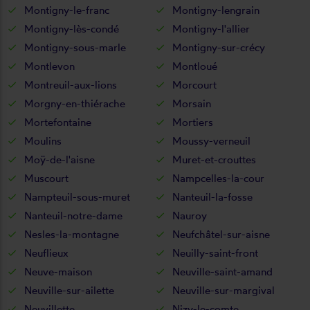
Montigny-le-franc
Montigny-lengrain
Montigny-lès-condé
Montigny-l'allier
Montigny-sous-marle
Montigny-sur-crécy
Montlevon
Montloué
Montreuil-aux-lions
Morcourt
Morgny-en-thiérache
Morsain
Mortefontaine
Mortiers
Moulins
Moussy-verneuil
Moÿ-de-l'aisne
Muret-et-crouttes
Muscourt
Nampcelles-la-cour
Nampteuil-sous-muret
Nanteuil-la-fosse
Nanteuil-notre-dame
Nauroy
Nesles-la-montagne
Neufchâtel-sur-aisne
Neuflieux
Neuilly-saint-front
Neuve-maison
Neuville-saint-amand
Neuville-sur-ailette
Neuville-sur-margival
Neuvillette
Nizy-le-comte