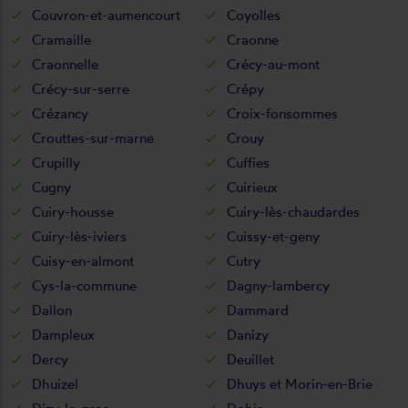
Couvron-et-aumencourt
Coyolles
Cramaille
Craonne
Craonnelle
Crécy-au-mont
Crécy-sur-serre
Crépy
Crézancy
Croix-fonsommes
Crouttes-sur-marne
Crouy
Crupilly
Cuffies
Cugny
Cuirieux
Cuiry-housse
Cuiry-lès-chaudardes
Cuiry-lès-iviers
Cuissy-et-geny
Cuisy-en-almont
Cutry
Cys-la-commune
Dagny-lambercy
Dallon
Dammard
Dampleux
Danizy
Dercy
Deuillet
Dhuizel
Dhuys et Morin-en-Brie