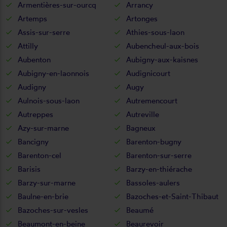
Armentières-sur-ourcq
Arrancy
Artemps
Artonges
Assis-sur-serre
Athies-sous-laon
Attilly
Aubencheul-aux-bois
Aubenton
Aubigny-aux-kaisnes
Aubigny-en-laonnois
Audignicourt
Audigny
Augy
Aulnois-sous-laon
Autremencourt
Autreppes
Autreville
Azy-sur-marne
Bagneux
Bancigny
Barenton-bugny
Barenton-cel
Barenton-sur-serre
Barisis
Barzy-en-thiérache
Barzy-sur-marne
Bassoles-aulers
Baulne-en-brie
Bazoches-et-Saint-Thibaut
Bazoches-sur-vesles
Beaumé
Beaumont-en-beine
Beaurevoir