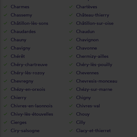
Charmes
Chartèves
Chassemy
Château-thierry
Châtillon-lès-sons
Châtillon-sur-oise
Chaudardes
Chaudun
Chauny
Chavignon
Chavigny
Chavonne
Chérêt
Chermizy-ailles
Chéry-chartreuve
Chéry-lès-pouilly
Chéry-lès-rozoy
Chevennes
Chevregny
Chevresis-monceau
Chézy-en-orxois
Chézy-sur-marne
Chierry
Chigny
Chivres-en-laonnois
Chivres-val
Chivy-lès-étouvelles
Chouy
Cierges
Cilly
Ciry-salsogne
Clacy-et-thierret