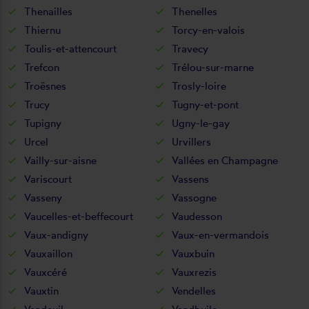
Thenailles
Thenelles
Thiernu
Torcy-en-valois
Toulis-et-attencourt
Travecy
Trefcon
Trélou-sur-marne
Troësnes
Trosly-loire
Trucy
Tugny-et-pont
Tupigny
Ugny-le-gay
Urcel
Urvillers
Vailly-sur-aisne
Vallées en Champagne
Variscourt
Vassens
Vasseny
Vassogne
Vaucelles-et-beffecourt
Vaudesson
Vaux-andigny
Vaux-en-vermandois
Vauxaillon
Vauxbuin
Vauxcéré
Vauxrezis
Vauxtin
Vendelles