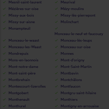
Mesnil-saint-laurent
Meurival
Mézières-sur-oise
Mézy-moulins
Missy-aux-bois
Missy-lès-pierrepont
Missy-sur-aisne
Molinchart
Monampteuil
Monceau-le-neuf-et-faucouzy
Monceau-le-waast
Monceau-lès-leups
Monceau-les-Waast
Monceau-sur-oise
Mondrepuis
Monnes
Mons-en-laonnois
Mont-d'origny
Mont-notre-dame
Mont-Saint-Martin
Mont-saint-père
Montbavin
Montbrehain
Montchâlons
Montescourt-lizerolles
Montfaucon
Montgobert
Montgru-saint-hilaire
Monthenault
Monthiers
Monthurel
Montigny-en-arrouaise