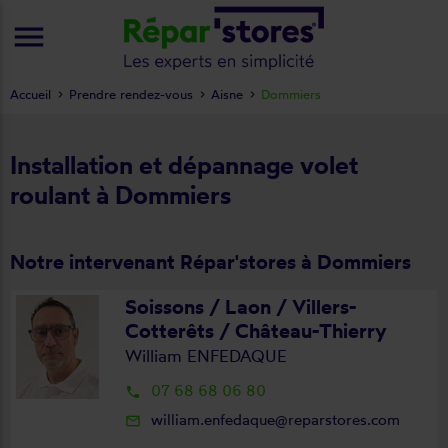
menu
Accueil
Prendre rendez-vous
Aisne
Dommiers
Installation et dépannage volet
roulant à Dommiers
Notre intervenant Répar'stores à Dommiers
Soissons / Laon / Villers-
Cotterêts / Château-Thierry
William ENFEDAQUE
07 68 68 06 80
local_phone
william.enfedaque@reparstores.com
mail_outline