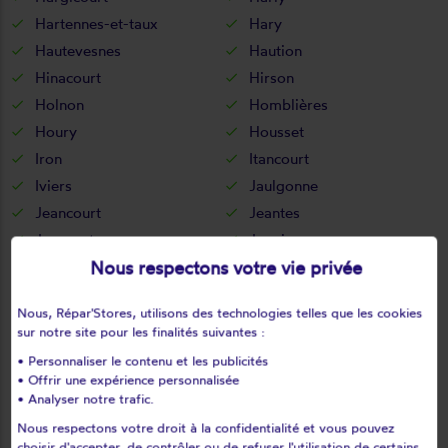
Hartennes-et-taux
Hary
Hautevesnes
Haution
Hinacourt
Hirson
Holnon
Homblières
Houry
Housset
Iron
Itancourt
Iviers
Jaulgonne
Jeancourt
Jeantes
Joncourt
Jouaignes
Nous respectons votre vie privée
Jumencourt
Jumigny
Jussy
Juvigny
Nous, Répar'Stores, utilisons des technologies telles que les cookies
Juvincourt-et-damary
La bouteille
sur notre site pour les finalités suivantes :
La capelle
La celle-sous-montmirail
• Personnaliser le contenu et les publicités
La chapelle-monthodon
La chapelle-sur-chézy
• Offrir une expérience personnalisée
• Analyser notre trafic.
La croix-sur-ourcq
La fère
La ferté-chevresis
La ferté-milon
Nous respectons votre droit à la confidentialité et vous pouvez
choisir d'accepter, de contrôler ou de refuser l'utilisation de certains