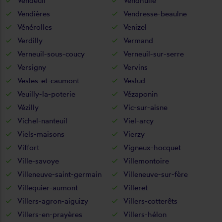
Vendeuil
Vendhuile
Vendières
Vendresse-beaulne
Vénérolles
Venizel
Verdilly
Vermand
Verneuil-sous-coucy
Verneuil-sur-serre
Versigny
Vervins
Vesles-et-caumont
Veslud
Veuilly-la-poterie
Vézaponin
Vézilly
Vic-sur-aisne
Vichel-nanteuil
Viel-arcy
Viels-maisons
Vierzy
Viffort
Vigneux-hocquet
Ville-savoye
Villemontoire
Villeneuve-saint-germain
Villeneuve-sur-fère
Villequier-aumont
Villeret
Villers-agron-aiguizy
Villers-cotterêts
Villers-en-prayères
Villers-hélon