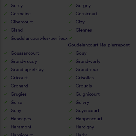
Gercy
Gergny
Germaine
Gernicourt
Gibercourt
Gizy
Gland
Glennes
Goudelancourt-lès-berrieux
Goudelancourt-lès-pierrepont
Goussancourt
Gouy
Grand-rozoy
Grand-verly
Grandlup-et-fay
Grandrieux
Gricourt
Grisolles
Gronard
Grougis
Grugies
Guignicourt
Guise
Guivry
Guny
Guyencourt
Hannapes
Happencourt
Haramont
Harcigny
Hargicourt
Harly