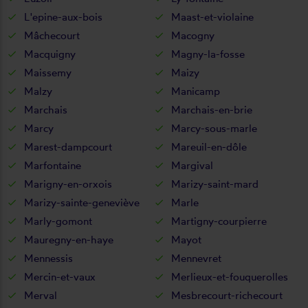
L'epine-aux-bois
Maast-et-violaine
Mâchecourt
Macogny
Macquigny
Magny-la-fosse
Maissemy
Maizy
Malzy
Manicamp
Marchais
Marchais-en-brie
Marcy
Marcy-sous-marle
Marest-dampcourt
Mareuil-en-dôle
Marfontaine
Margival
Marigny-en-orxois
Marizy-saint-mard
Marizy-sainte-geneviève
Marle
Marly-gomont
Martigny-courpierre
Mauregny-en-haye
Mayot
Mennessis
Mennevret
Mercin-et-vaux
Merlieux-et-fouquerolles
Merval
Mesbrecourt-richecourt