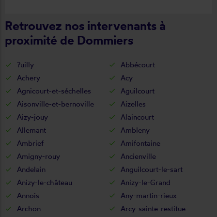
cette entreprise.
Retrouvez nos intervenants à
proximité de Dommiers
?uilly
Abbécourt
Achery
Acy
Agnicourt-et-séchelles
Aguilcourt
Aisonville-et-bernoville
Aizelles
Aizy-jouy
Alaincourt
Allemant
Ambleny
Ambrief
Amifontaine
Amigny-rouy
Ancienville
Andelain
Anguilcourt-le-sart
Anizy-le-château
Anizy-le-Grand
Annois
Any-martin-rieux
Archon
Arcy-sainte-restitue