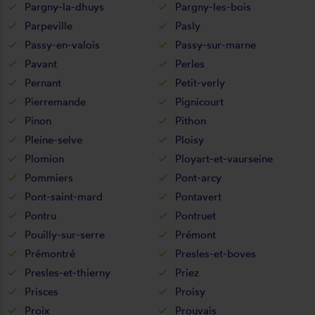
Pargny-la-dhuys
Pargny-les-bois
Parpeville
Pasly
Passy-en-valois
Passy-sur-marne
Pavant
Perles
Pernant
Petit-verly
Pierremande
Pignicourt
Pinon
Pithon
Pleine-selve
Ploisy
Plomion
Ployart-et-vaurseine
Pommiers
Pont-arcy
Pont-saint-mard
Pontavert
Pontru
Pontruet
Pouilly-sur-serre
Prémont
Prémontré
Presles-et-boves
Presles-et-thierny
Priez
Prisces
Proisy
Proix
Prouvais