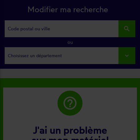
Modifier ma recherche
search
ou
Choisissez un département
help_outline
J'ai un problème
sur mon matériel