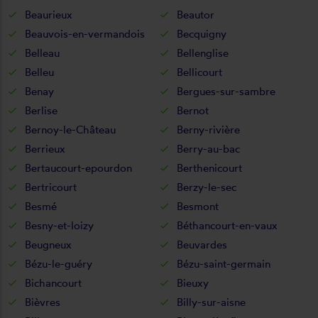
Beaurieux
Beautor
Beauvois-en-vermandois
Becquigny
Belleau
Bellenglise
Belleu
Bellicourt
Benay
Bergues-sur-sambre
Berlise
Bernot
Bernoy-le-Château
Berny-rivière
Berrieux
Berry-au-bac
Bertaucourt-epourdon
Berthenicourt
Bertricourt
Berzy-le-sec
Besmé
Besmont
Besny-et-loizy
Béthancourt-en-vaux
Beugneux
Beuvardes
Bézu-le-guéry
Bézu-saint-germain
Bichancourt
Bieuxy
Bièvres
Billy-sur-aisne