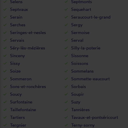
Selens
Septmonts
Septvaux
Sequehart
Serain
Seraucourt-le-grand
Serches
Sergy
Seringes-et-nesles
Sermoise
Servais
Serval
Séry-lès-mézières
Silly-la-poterie
Sinceny
Sissonne
Sissy
Soissons
Soize
Sommelans
Sommeron
Sommette-eaucourt
Sons-et-ronchères
Sorbais
Soucy
Soupir
Surfontaine
Suzy
Taillefontaine
Tannières
Tartiers
Tavaux-et-pontséricourt
Tergnier
Terny-sorny