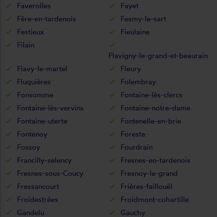
Faverolles
Fayet
Fère-en-tardenois
Fesmy-le-sart
Festieux
Fieulaine
Filain
Flavigny-le-grand-et-beaurain
Flavy-le-martel
Fleury
Fluquières
Folembray
Fonsomme
Fontaine-lès-clercs
Fontaine-lès-vervins
Fontaine-notre-dame
Fontaine-uterte
Fontenelle-en-brie
Fontenoy
Foreste
Fossoy
Fourdrain
Francilly-selency
Fresnes-en-tardenois
Fresnes-sous-Coucy
Fresnoy-le-grand
Fressancourt
Frières-faillouël
Froidestrées
Froidmont-cohartille
Gandelu
Gauchy