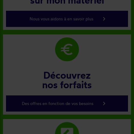
keyboard_arrow_right
Nous vous aidons à en savoir plus
euro
Découvrez
nos forfaits
keyboard_arrow_right
Des offres en fonction de vos besoins
rate_review