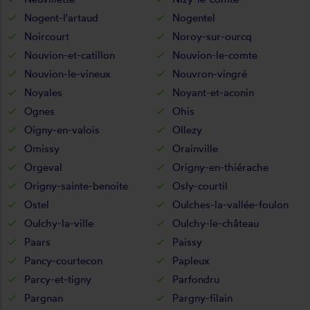
Nogent-l'artaud
Nogentel
Noircourt
Noroy-sur-ourcq
Nouvion-et-catillon
Nouvion-le-comte
Nouvion-le-vineux
Nouvron-vingré
Noyales
Noyant-et-aconin
Ognes
Ohis
Oigny-en-valois
Ollezy
Omissy
Orainville
Orgeval
Origny-en-thiérache
Origny-sainte-benoite
Osly-courtil
Ostel
Oulches-la-vallée-foulon
Oulchy-la-ville
Oulchy-le-château
Paars
Paissy
Pancy-courtecon
Papleux
Parcy-et-tigny
Parfondru
Pargnan
Pargny-filain