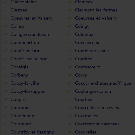
Clairfontaine
Clamecy
Clastres
Clermont-les-fermes
Coeuvres-et-Valsery
Coeuvres-et-valsery
Coincy
Coingt
Colligis-crandelain
Colonfay
Commenchon
Concevreux
Condé-en-brie
Condé-sur-aisne
Condé-sur-suippe
Condren
Connigis
Contescourt
Corbeny
Corcy
Coucy-la-ville
Coucy-le-château-auffrique
Coucy-lès-eppes
Coulonges-cohan
Coupru
Courbes
Courboin
Courcelles-sur-vesles
Courchamps
Courmelles
Courmont
Courtemont-varennes
Courtrizy-et-fussigny
Couvrelles