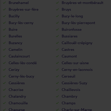
Brunehamel
Bruyères-et-montbérault
Bruyères-sur-fère
Bruys
Bucilly
Bucy-le-long
Bucy-lès-cerny
Bucy-lès-pierrepont
Buire
Buironfosse
Burelles
Bussiares
Buzancy
Caillouël-crépigny
Camelin
Castres
Caulaincourt
Caumont
Celles-lès-condé
Celles-sur-aisne
Cerizy
Cerny-en-laonnois
Cerny-lès-bucy
Cerseuil
Cessières
Cessières-Suzy
Chacrise
Chaillevois
Chalandry
Chambry
Chamouille
Champs
Chaourse
Charly-sur-Marne