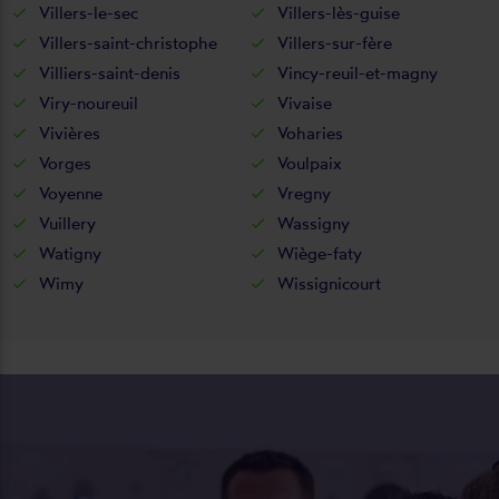
Villers-le-sec
Villers-lès-guise
Villers-saint-christophe
Villers-sur-fère
Villiers-saint-denis
Vincy-reuil-et-magny
Viry-noureuil
Vivaise
Vivières
Voharies
Vorges
Voulpaix
Voyenne
Vregny
Vuillery
Wassigny
Watigny
Wiège-faty
Wimy
Wissignicourt