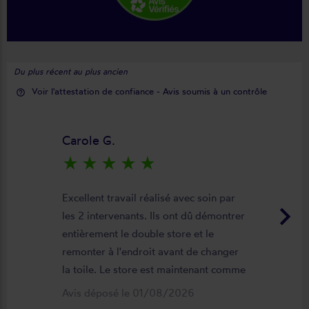
Du plus récent au plus ancien
Voir l'attestation de confiance - Avis soumis à un contrôle
help_outline
Carole G.
star_rate
star_rate
star_rate
star_rate
star_rate
Excellent travail réalisé avec soin par
keyboard_arrow_right
les 2 intervenants. Ils ont dû démontrer
entièrement le double store et le
remonter à l'endroit avant de changer
la toile. Le store est maintenant comme
neuf, parfaitement positionné et
Avis déposé le 01/08/2026
fonctionnel. Je recommande vivement