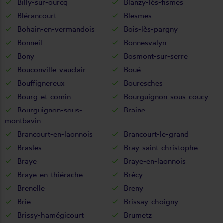
Billy-sur-ourcq
Blanzy-lès-fismes
Blérancourt
Blesmes
Bohain-en-vermandois
Bois-lès-pargny
Bonneil
Bonnesvalyn
Bony
Bosmont-sur-serre
Bouconville-vauclair
Boué
Bouffignereux
Bouresches
Bourg-et-comin
Bourguignon-sous-coucy
Bourguignon-sous-
Braine
montbavin
Brancourt-en-laonnois
Brancourt-le-grand
Brasles
Bray-saint-christophe
Braye
Braye-en-laonnois
Braye-en-thiérache
Brécy
Brenelle
Breny
Brie
Brissay-choigny
Brissy-hamégicourt
Brumetz