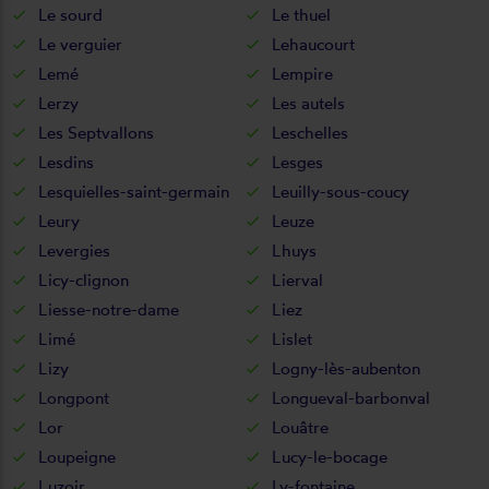
Le sourd
Le thuel
Le verguier
Lehaucourt
Lemé
Lempire
Lerzy
Les autels
Les Septvallons
Leschelles
Lesdins
Lesges
Lesquielles-saint-germain
Leuilly-sous-coucy
Leury
Leuze
Levergies
Lhuys
Licy-clignon
Lierval
Liesse-notre-dame
Liez
Limé
Lislet
Lizy
Logny-lès-aubenton
Longpont
Longueval-barbonval
Lor
Louâtre
Loupeigne
Lucy-le-bocage
Luzoir
Ly-fontaine