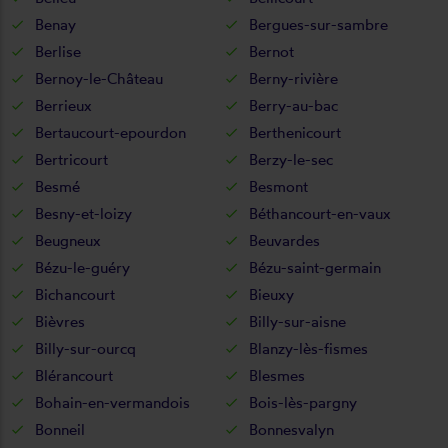
Benay
Bergues-sur-sambre
Berlise
Bernot
Bernoy-le-Château
Berny-rivière
Berrieux
Berry-au-bac
Bertaucourt-epourdon
Berthenicourt
Bertricourt
Berzy-le-sec
Besmé
Besmont
Besny-et-loizy
Béthancourt-en-vaux
Beugneux
Beuvardes
Bézu-le-guéry
Bézu-saint-germain
Bichancourt
Bieuxy
Bièvres
Billy-sur-aisne
Billy-sur-ourcq
Blanzy-lès-fismes
Blérancourt
Blesmes
Bohain-en-vermandois
Bois-lès-pargny
Bonneil
Bonnesvalyn