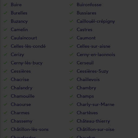
Buire
Buironfosse
Burelles
Bussiares
Buzancy
Caillouël-crépigny
Camelin
Castres
Caulaincourt
Caumont
Celles-lès-condé
Celles-sur-aisne
Cerizy
Cerny-en-laonnois
Cerny-lès-bucy
Cerseuil
Cessières
Cessières-Suzy
Chacrise
Chaillevois
Chalandry
Chambry
Chamouille
Champs
Chaourse
Charly-sur-Marne
Charmes
Chartèves
Chassemy
Château-thierry
Châtillon-lès-sons
Châtillon-sur-oise
Chaudardes
Chaudun