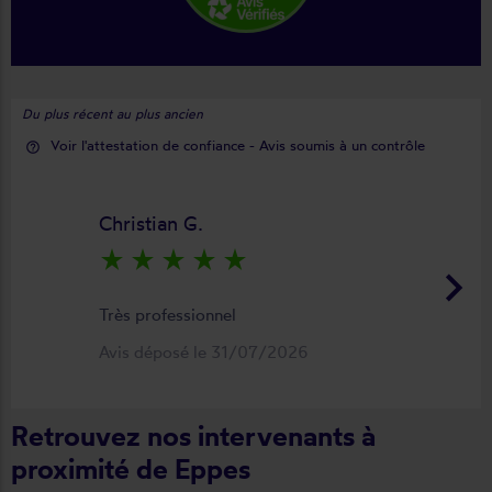
Du plus récent au plus ancien
Voir l'attestation de confiance - Avis soumis à un contrôle
help_outline
Christian G.
star_rate
star_rate
star_rate
star_rate
star_rate
keyboard_arrow_right
Très professionnel
Avis déposé le 31/07/2026
Retrouvez nos intervenants à
proximité de Eppes