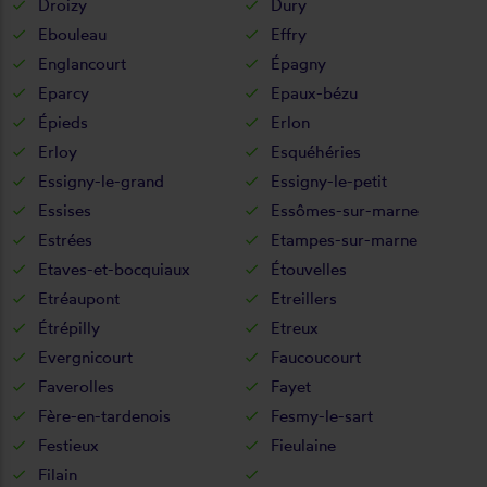
Droizy
Dury
Ebouleau
Effry
Englancourt
Épagny
Eparcy
Epaux-bézu
Épieds
Erlon
Erloy
Esquéhéries
Essigny-le-grand
Essigny-le-petit
Essises
Essômes-sur-marne
Estrées
Etampes-sur-marne
Etaves-et-bocquiaux
Étouvelles
Etréaupont
Etreillers
Étrépilly
Etreux
Evergnicourt
Faucoucourt
Faverolles
Fayet
Fère-en-tardenois
Fesmy-le-sart
Festieux
Fieulaine
Filain