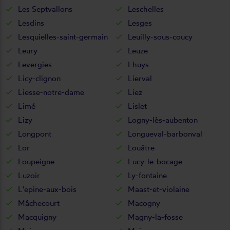
Les Septvallons
Leschelles
Lesdins
Lesges
Lesquielles-saint-germain
Leuilly-sous-coucy
Leury
Leuze
Levergies
Lhuys
Licy-clignon
Lierval
Liesse-notre-dame
Liez
Limé
Lislet
Lizy
Logny-lès-aubenton
Longpont
Longueval-barbonval
Lor
Louâtre
Loupeigne
Lucy-le-bocage
Luzoir
Ly-fontaine
L'epine-aux-bois
Maast-et-violaine
Mâchecourt
Macogny
Macquigny
Magny-la-fosse