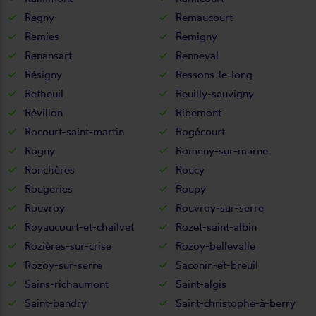
Regny
Remaucourt
Remies
Remigny
Renansart
Renneval
Résigny
Ressons-le-long
Retheuil
Reuilly-sauvigny
Révillon
Ribemont
Rocourt-saint-martin
Rogécourt
Rogny
Romeny-sur-marne
Ronchères
Roucy
Rougeries
Roupy
Rouvroy
Rouvroy-sur-serre
Royaucourt-et-chailvet
Rozet-saint-albin
Rozières-sur-crise
Rozoy-bellevalle
Rozoy-sur-serre
Saconin-et-breuil
Sains-richaumont
Saint-algis
Saint-bandry
Saint-christophe-à-berry