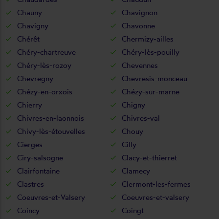
Chauny
Chavignon
Chavigny
Chavonne
Chérêt
Chermizy-ailles
Chéry-chartreuve
Chéry-lès-pouilly
Chéry-lès-rozoy
Chevennes
Chevregny
Chevresis-monceau
Chézy-en-orxois
Chézy-sur-marne
Chierry
Chigny
Chivres-en-laonnois
Chivres-val
Chivy-lès-étouvelles
Chouy
Cierges
Cilly
Ciry-salsogne
Clacy-et-thierret
Clairfontaine
Clamecy
Clastres
Clermont-les-fermes
Coeuvres-et-Valsery
Coeuvres-et-valsery
Coincy
Coingt