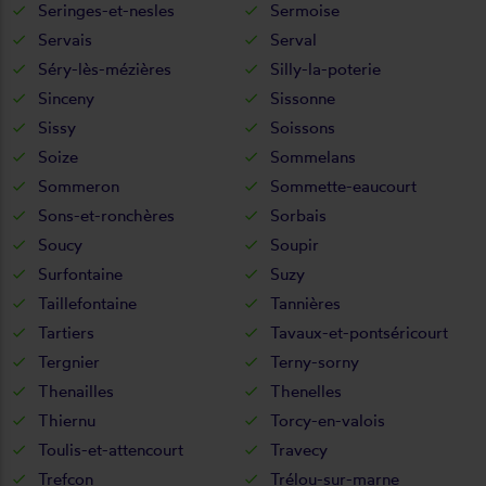
Seringes-et-nesles
Sermoise
Servais
Serval
Séry-lès-mézières
Silly-la-poterie
Sinceny
Sissonne
Sissy
Soissons
Soize
Sommelans
Sommeron
Sommette-eaucourt
Sons-et-ronchères
Sorbais
Soucy
Soupir
Surfontaine
Suzy
Taillefontaine
Tannières
Tartiers
Tavaux-et-pontséricourt
Tergnier
Terny-sorny
Thenailles
Thenelles
Thiernu
Torcy-en-valois
Toulis-et-attencourt
Travecy
Trefcon
Trélou-sur-marne