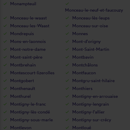
Monampteuil
Monceau-le-neuf-et-faucouzy
Monceau-le-waast
Monceau-lès-leups
Monceau-les-Waast
Monceau-sur-oise
Mondrepuis
Monnes
Mons-en-laonnois
Mont-d'origny
Mont-notre-dame
Mont-Saint-Martin
Mont-saint-père
Montbavin
Montbrehain
Montchâlons
Montescourt-lizerolles
Montfaucon
Montgobert
Montgru-saint-hilaire
Monthenault
Monthiers
Monthurel
Montigny-en-arrouaise
Montigny-le-franc
Montigny-lengrain
Montigny-lès-condé
Montigny-l'allier
Montigny-sous-marle
Montigny-sur-crécy
Montlevon
Montloué