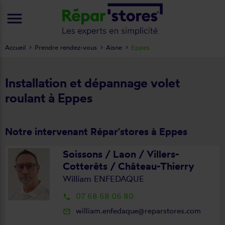
menu
Accueil
Prendre rendez-vous
Aisne
Eppes
Installation et dépannage volet
roulant à Eppes
Notre intervenant Répar'stores à Eppes
Soissons / Laon / Villers-
Cotterêts / Château-Thierry
William ENFEDAQUE
07 68 68 06 80
local_phone
william.enfedaque@reparstores.com
mail_outline