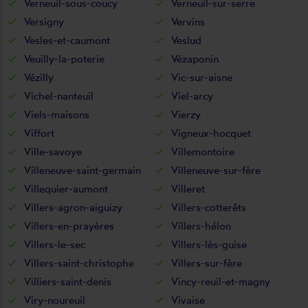
Verneuil-sous-coucy
Verneuil-sur-serre
Versigny
Vervins
Vesles-et-caumont
Veslud
Veuilly-la-poterie
Vézaponin
Vézilly
Vic-sur-aisne
Vichel-nanteuil
Viel-arcy
Viels-maisons
Vierzy
Viffort
Vigneux-hocquet
Ville-savoye
Villemontoire
Villeneuve-saint-germain
Villeneuve-sur-fère
Villequier-aumont
Villeret
Villers-agron-aiguizy
Villers-cotterêts
Villers-en-prayères
Villers-hélon
Villers-le-sec
Villers-lès-guise
Villers-saint-christophe
Villers-sur-fère
Villiers-saint-denis
Vincy-reuil-et-magny
Viry-noureuil
Vivaise