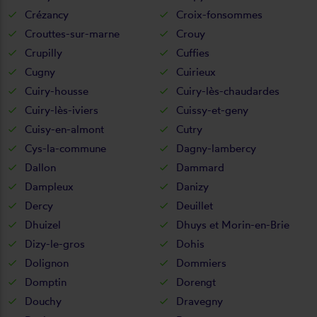
Crézancy
Croix-fonsommes
Crouttes-sur-marne
Crouy
Crupilly
Cuffies
Cugny
Cuirieux
Cuiry-housse
Cuiry-lès-chaudardes
Cuiry-lès-iviers
Cuissy-et-geny
Cuisy-en-almont
Cutry
Cys-la-commune
Dagny-lambercy
Dallon
Dammard
Dampleux
Danizy
Dercy
Deuillet
Dhuizel
Dhuys et Morin-en-Brie
Dizy-le-gros
Dohis
Dolignon
Dommiers
Domptin
Dorengt
Douchy
Dravegny