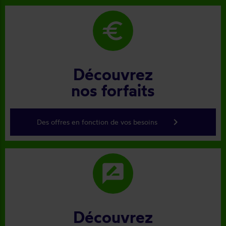
euro
Découvrez
nos forfaits
keyboard_arrow_right
Des offres en fonction de vos besoins
rate_review
Découvrez