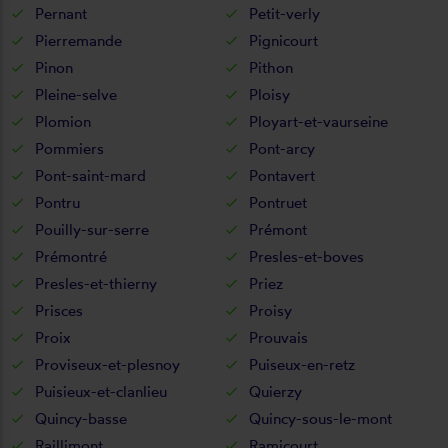
Pernant
Petit-verly
Pierremande
Pignicourt
Pinon
Pithon
Pleine-selve
Ploisy
Plomion
Ployart-et-vaurseine
Pommiers
Pont-arcy
Pont-saint-mard
Pontavert
Pontru
Pontruet
Pouilly-sur-serre
Prémont
Prémontré
Presles-et-boves
Presles-et-thierny
Priez
Prisces
Proisy
Proix
Prouvais
Proviseux-et-plesnoy
Puiseux-en-retz
Puisieux-et-clanlieu
Quierzy
Quincy-basse
Quincy-sous-le-mont
Raillimont
Ramicourt