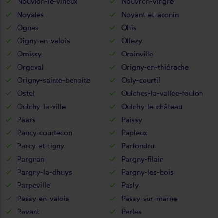
Nouvion-le-vineux
Nouvron-vingré
Noyales
Noyant-et-aconin
Ognes
Ohis
Oigny-en-valois
Ollezy
Omissy
Orainville
Orgeval
Origny-en-thiérache
Origny-sainte-benoite
Osly-courtil
Ostel
Oulches-la-vallée-foulon
Oulchy-la-ville
Oulchy-le-château
Paars
Paissy
Pancy-courtecon
Papleux
Parcy-et-tigny
Parfondru
Pargnan
Pargny-filain
Pargny-la-dhuys
Pargny-les-bois
Parpeville
Pasly
Passy-en-valois
Passy-sur-marne
Pavant
Perles