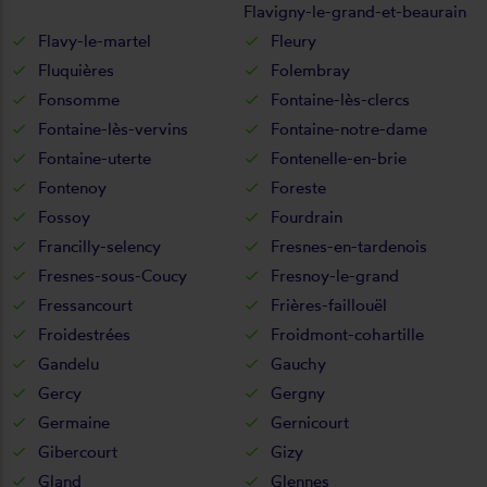
Flavigny-le-grand-et-beaurain
Flavy-le-martel
Fleury
Fluquières
Folembray
Fonsomme
Fontaine-lès-clercs
Fontaine-lès-vervins
Fontaine-notre-dame
Fontaine-uterte
Fontenelle-en-brie
Fontenoy
Foreste
Fossoy
Fourdrain
Francilly-selency
Fresnes-en-tardenois
Fresnes-sous-Coucy
Fresnoy-le-grand
Fressancourt
Frières-faillouël
Froidestrées
Froidmont-cohartille
Gandelu
Gauchy
Gercy
Gergny
Germaine
Gernicourt
Gibercourt
Gizy
Gland
Glennes