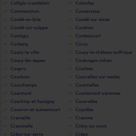
Colligis-crandelain
Colonfay
Commenchon
Concevreux
Condé-en-brie
Condé-sur-aisne
Condé-sur-suippe
Condren
Connigis
Contescourt
Corbeny
Corcy
Coucy-la-ville
Coucy-le-château-auffrique
Coucy-lès-eppes
Coulonges-cohan
Coupru
Courbes
Courboin
Courcelles-sur-vesles
Courchamps
Courmelles
Courmont
Courtemont-varennes
Courtrizy-et-fussigny
Couvrelles
Couvron-et-aumencourt
Coyolles
Cramaille
Craonne
Craonnelle
Crécy-au-mont
Crécy-sur-serre
Crépy