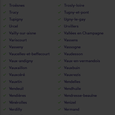
Troësnes
Trosly-loire
Trucy
Tugny-et-pont
Tupigny
Ugny-le-gay
Urcel
Urvillers
Vailly-sur-aisne
Vallées en Champagne
Variscourt
Vassens
Vasseny
Vassogne
Vaucelles-et-beffecourt
Vaudesson
Vaux-andigny
Vaux-en-vermandois
Vauxaillon
Vauxbuin
Vauxcéré
Vauxrezis
Vauxtin
Vendelles
Vendeuil
Vendhuile
Vendières
Vendresse-beaulne
Vénérolles
Venizel
Verdilly
Vermand