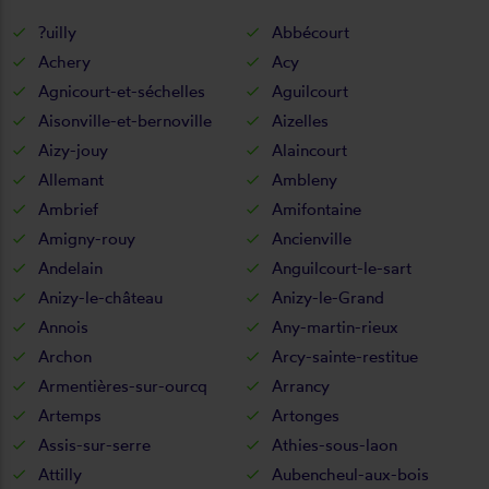
?uilly
Abbécourt
Achery
Acy
Agnicourt-et-séchelles
Aguilcourt
Aisonville-et-bernoville
Aizelles
Aizy-jouy
Alaincourt
Allemant
Ambleny
Ambrief
Amifontaine
Amigny-rouy
Ancienville
Andelain
Anguilcourt-le-sart
Anizy-le-château
Anizy-le-Grand
Annois
Any-martin-rieux
Archon
Arcy-sainte-restitue
Armentières-sur-ourcq
Arrancy
Artemps
Artonges
Assis-sur-serre
Athies-sous-laon
Attilly
Aubencheul-aux-bois