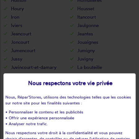
Holnon
Homblières
Houry
Housset
Iron
Itancourt
Iviers
Jaulgonne
Jeancourt
Jeantes
Joncourt
Jouaignes
Jumencourt
Jumigny
Jussy
Juvigny
Juvincourt-et-damary
La bouteille
La capelle
La celle-sous-montmirail
Nous respectons votre vie privée
La chapelle-monthodon
La chapelle-sur-chézy
La croix-sur-ourcq
La fère
Nous, Répar'Stores, utilisons des technologies telles que les cookies
La ferté-chevresis
La ferté-milon
sur notre site pour les finalités suivantes :
La hérie
La malmaison
• Personnaliser le contenu et les publicités
La neuville-bosmont
La neuville-en-beine
• Offrir une expérience personnalisée
• Analyser notre trafic.
La neuville-housset
La neuville-lès-dorengt
Nous respectons votre droit à la confidentialité et vous pouvez
La vallée-au-blé
La vallée-mulâtre
choisir d'accepter, de contrôler ou de refuser l'utilisation de certains