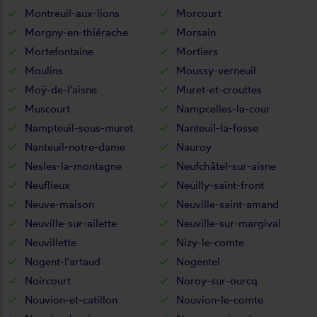
Montreuil-aux-lions
Morcourt
Morgny-en-thiérache
Morsain
Mortefontaine
Mortiers
Moulins
Moussy-verneuil
Moÿ-de-l'aisne
Muret-et-crouttes
Muscourt
Nampcelles-la-cour
Nampteuil-sous-muret
Nanteuil-la-fosse
Nanteuil-notre-dame
Nauroy
Nesles-la-montagne
Neufchâtel-sur-aisne
Neuflieux
Neuilly-saint-front
Neuve-maison
Neuville-saint-amand
Neuville-sur-ailette
Neuville-sur-margival
Neuvillette
Nizy-le-comte
Nogent-l'artaud
Nogentel
Noircourt
Noroy-sur-ourcq
Nouvion-et-catillon
Nouvion-le-comte