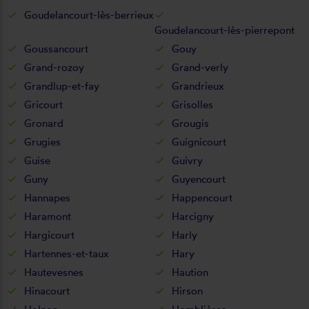
Goudelancourt-lès-berrieux
Goudelancourt-lès-pierrepont
Goussancourt
Gouy
Grand-rozoy
Grand-verly
Grandlup-et-fay
Grandrieux
Gricourt
Grisolles
Gronard
Grougis
Grugies
Guignicourt
Guise
Guivry
Guny
Guyencourt
Hannapes
Happencourt
Haramont
Harcigny
Hargicourt
Harly
Hartennes-et-taux
Hary
Hautevesnes
Haution
Hinacourt
Hirson