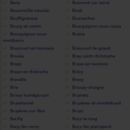
Bony
Bosmont-sur-serre
Bouconville-vauclair
Boué
Bouffignereux
Bouresches
Bourg-et-comin
Bourguignon-sous-coucy
Bourguignon-sous-
Braine
montbavin
Brancourt-en-laonnois
Brancourt-le-grand
Brasles
Bray-saint-christophe
Braye
Braye-en-laonnois
Braye-en-thiérache
Brécy
Brenelle
Breny
Brie
Brissay-choigny
Brissy-hamégicourt
Brumetz
Brunehamel
Bruyères-et-montbérault
Bruyères-sur-fère
Bruys
Bucilly
Bucy-le-long
Bucy-lès-cerny
Bucy-lès-pierrepont