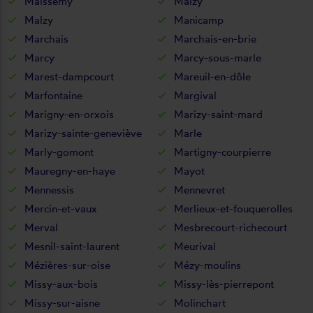
Maissemy
Maizy
Malzy
Manicamp
Marchais
Marchais-en-brie
Marcy
Marcy-sous-marle
Marest-dampcourt
Mareuil-en-dôle
Marfontaine
Margival
Marigny-en-orxois
Marizy-saint-mard
Marizy-sainte-geneviève
Marle
Marly-gomont
Martigny-courpierre
Mauregny-en-haye
Mayot
Mennessis
Mennevret
Mercin-et-vaux
Merlieux-et-fouquerolles
Merval
Mesbrecourt-richecourt
Mesnil-saint-laurent
Meurival
Mézières-sur-oise
Mézy-moulins
Missy-aux-bois
Missy-lès-pierrepont
Missy-sur-aisne
Molinchart