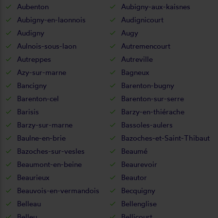
Aubenton
Aubigny-aux-kaisnes
Aubigny-en-laonnois
Audignicourt
Audigny
Augy
Aulnois-sous-laon
Autremencourt
Autreppes
Autreville
Azy-sur-marne
Bagneux
Bancigny
Barenton-bugny
Barenton-cel
Barenton-sur-serre
Barisis
Barzy-en-thiérache
Barzy-sur-marne
Bassoles-aulers
Baulne-en-brie
Bazoches-et-Saint-Thibaut
Bazoches-sur-vesles
Beaumé
Beaumont-en-beine
Beaurevoir
Beaurieux
Beautor
Beauvois-en-vermandois
Becquigny
Belleau
Bellenglise
Belleu
Bellicourt