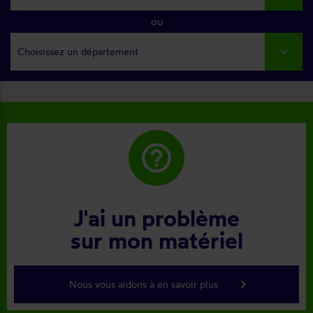
ou
Choisissez un département
help_outline
J'ai un problème
sur mon matériel
keyboard_arrow_right
Nous vous aidons à en savoir plus