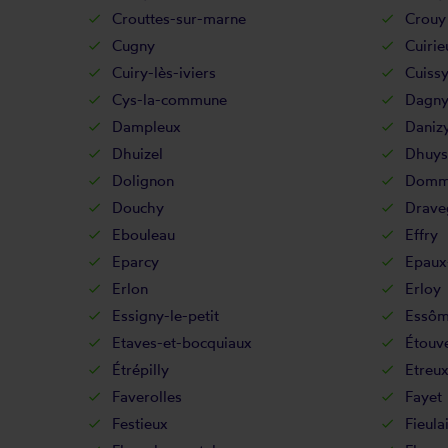
Crouttes-sur-marne
Crouy
Cugny
Cuirie
Cuiry-lès-iviers
Cuiss
Cys-la-commune
Dagny
Dampleux
Daniz
Dhuizel
Dhuys
Dolignon
Domm
Douchy
Drave
Ebouleau
Effry
Eparcy
Epaux
Erlon
Erloy
Essigny-le-petit
Essôm
Etaves-et-bocquiaux
Étouve
Étrépilly
Etreu
Faverolles
Fayet
Festieux
Fieula