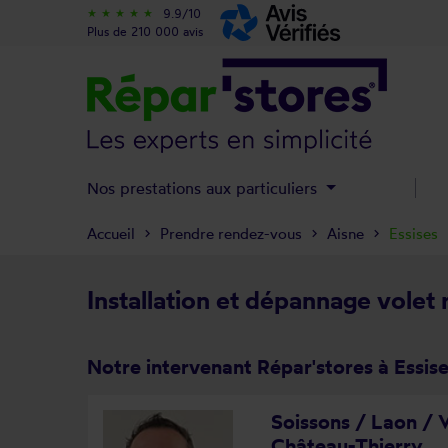
9.9/10
star_rate
star_rate
star_rate
star_rate
star_rate
Plus de 210 000 avis
Nos prestations aux particuliers
Accueil
Prendre rendez-vous
Aisne
Essises
Installation et dépannage volet 
Notre intervenant Répar'stores à Essis
Soissons / Laon / V
Château-Thierry