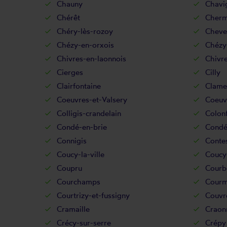
Chauny
Chavi
Chérêt
Chermi
Chéry-lès-rozoy
Cheve
Chézy-en-orxois
Chézy
Chivres-en-laonnois
Chivre
Cierges
Cilly
Clairfontaine
Clame
Coeuvres-et-Valsery
Coeuv
Colligis-crandelain
Colon
Condé-en-brie
Condé
Connigis
Conte
Coucy-la-ville
Coucy-
Coupru
Courb
Courchamps
Courm
Courtrizy-et-fussigny
Couvre
Cramaille
Craon
Crécy-sur-serre
Crépy