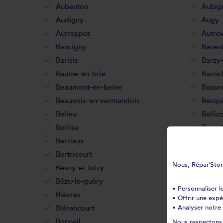
Aubenton
Aubig
Audigny
Augy
Autreppes
Autrev
Bancigny
Baren
Barisis
Barzy-
Baulne-en-brie
Bazoc
Beaumont-en-beine
Beaur
Beauvois-en-vermandois
Becqu
Belleu
Bellic
Berlise
Berno
Berrieux
Berry
Bertricourt
Berzy-
Nous, Répar'Store
Besny-et-loizy
Bétha
:
Bézu-le-guéry
Bézu-
• Personnaliser l
Bièvres
Billy-
• Offrir une exp
Blérancourt
• Analyser notre 
Blesm
Bonneil
Bonne
Nous respectons v