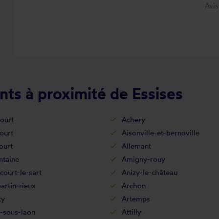
Avi
ts à proximité de Essises
ourt
Achery
ourt
Aisonville-et-bernoville
ourt
Allemant
ntaine
Amigny-rouy
court-le-sart
Anizy-le-château
rtin-rieux
Archon
cy
Artemps
-sous-laon
Attilly