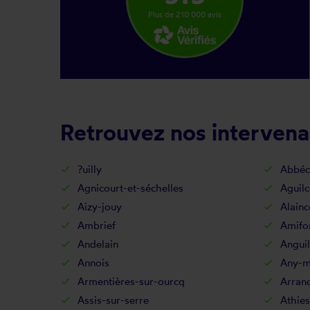
Plus de 210 000 avis
Retrouvez nos intervenan
?uilly
Abbéc
Agnicourt-et-séchelles
Aguilc
Aizy-jouy
Alainc
Ambrief
Amifo
Andelain
Anguil
Annois
Any-ma
Armentières-sur-ourcq
Arran
Assis-sur-serre
Athies