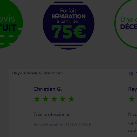
Du plus récent au plus ancien
help_outline
Christian G.
Ra
star_rate
star_rate
star_rate
star_rate
star_rate
star_rate
Très professionnel
Nico
agré
Avis déposé le 31/07/2026
rapi