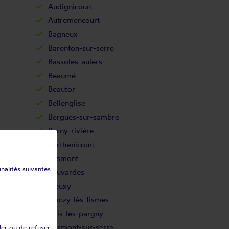
Audignicourt
Autremencourt
Bagneux
Barenton-sur-serre
Bassoles-aulers
Beaumé
Beautor
Bellenglise
Bergues-sur-sambre
Berny-rivière
Berthenicourt
Besmont
inalités suivantes
Beuvardes
Bieuxy
Blanzy-lès-fismes
Bois-lès-pargny
Bosmont-sur-serre
ler ou de refuser