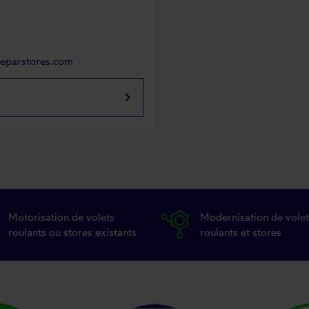
reparstores.com
keyboard_arrow_right
Motorisation de volets
Modernisation de volet
roulants ou stores existants
roulants et stores