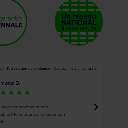
Voir l'attestation de confiance - Avis soumis à un contrôle
ymond D.
star_rate
star_rate
star_rate
star_rate
keyboard_arrow_right
las est compétent et très
able. Merci pour son intervention
de.