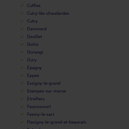
Cuffies
Cuiry-lès-chaudardes
Cutry
Dammard
Deuillet
Dohis
Dorengt
Dury
Épagny
Eppes
Essigny-le-grand
Etampes-sur-marne
Etreillers
Faucoucourt
Fesmy-le-sart
Flavigny-le-grand-et-beaurain