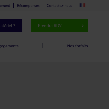
tement
Récompenses
Contactez-nous
tériel ?
Prendre RDV
keyboard_arrow_right
gagements
Nos forfaits