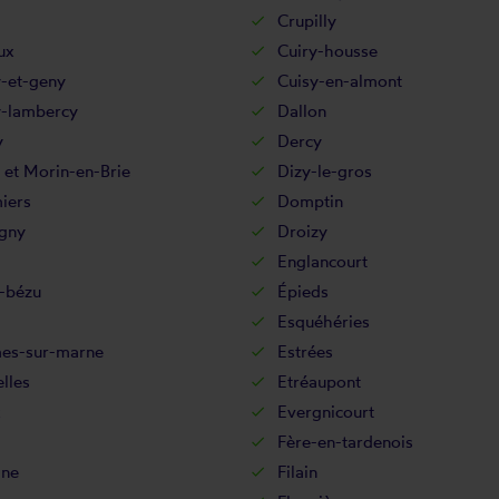
Crupilly
ux
Cuiry-housse
y-et-geny
Cuisy-en-almont
-lambercy
Dallon
y
Dercy
 et Morin-en-Brie
Dizy-le-gros
iers
Domptin
gny
Droizy
Englancourt
-bézu
Épieds
Esquéhéries
es-sur-marne
Estrées
lles
Etréaupont
x
Evergnicourt
Fère-en-tardenois
ine
Filain