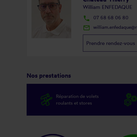
William ENFEDAQUE
local_phone
07 68 68 06 80
mail_outline
william.enfedaque@
Prendre rendez-vous
Nos prestations
Réparation de volets
roulants et stores