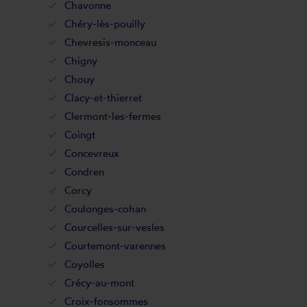
Chavonne
Chéry-lès-pouilly
Chevresis-monceau
Chigny
Chouy
Clacy-et-thierret
Clermont-les-fermes
Coingt
Concevreux
Condren
Corcy
Coulonges-cohan
Courcelles-sur-vesles
Courtemont-varennes
Coyolles
Crécy-au-mont
Croix-fonsommes