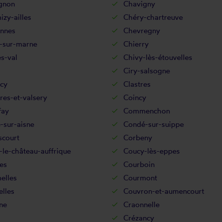
gnon
Chavigny
zy-ailles
Chéry-chartreuve
nnes
Chevregny
-sur-marne
Chierry
s-val
Chivy-lès-étouvelles
Ciry-salsogne
cy
Clastres
res-et-valsery
Coincy
fay
Commenchon
-sur-aisne
Condé-sur-suippe
scourt
Corbeny
le-château-auffrique
Coucy-lès-eppes
es
Courboin
elles
Courmont
lles
Couvron-et-aumencourt
ne
Craonnelle
Crézancy