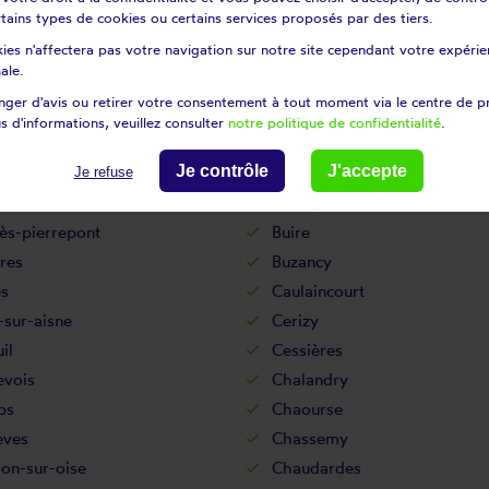
certains types de cookies ou certains services proposés par des tiers.
Bouffignereux
ies n'affectera pas votre navigation sur notre site cependant votre expérien
uignon-sous-coucy
Bourguignon-sous-montbavi
ale.
urt-le-grand
Brasles
ger d'avis ou retirer votre consentement à tout moment via le centre de p
-en-laonnois
Braye-en-thiérache
s d'informations, veuillez consulter
notre politique de confidentialité
.
Brie
Je contrôle
J'accepte
tz
Brunehamel
Je refuse
Bucilly
ès-pierrepont
Buire
res
Buzancy
es
Caulaincourt
-sur-aisne
Cerizy
il
Cessières
evois
Chalandry
ps
Chaourse
èves
Chassemy
lon-sur-oise
Chaudardes