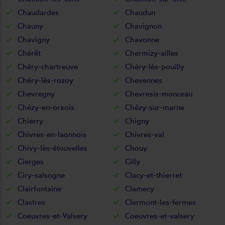
Chaudardes
Chaudun
Chauny
Chavignon
Chavigny
Chavonne
Chérêt
Chermizy-ailles
Chéry-chartreuve
Chéry-lès-pouilly
Chéry-lès-rozoy
Chevennes
Chevregny
Chevresis-monceau
Chézy-en-orxois
Chézy-sur-marne
Chierry
Chigny
Chivres-en-laonnois
Chivres-val
Chivy-lès-étouvelles
Chouy
Cierges
Cilly
Ciry-salsogne
Clacy-et-thierret
Clairfontaine
Clamecy
Clastres
Clermont-les-fermes
Coeuvres-et-Valsery
Coeuvres-et-valsery