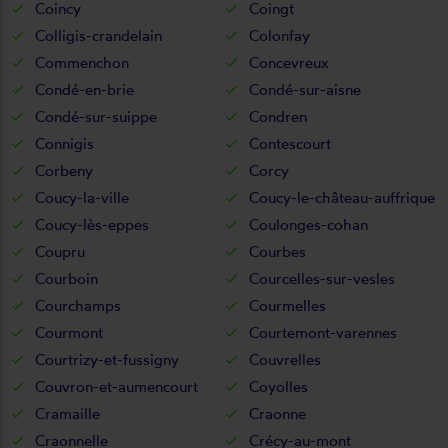
Coincy
Coingt
Colligis-crandelain
Colonfay
Commenchon
Concevreux
Condé-en-brie
Condé-sur-aisne
Condé-sur-suippe
Condren
Connigis
Contescourt
Corbeny
Corcy
Coucy-la-ville
Coucy-le-château-auffrique
Coucy-lès-eppes
Coulonges-cohan
Coupru
Courbes
Courboin
Courcelles-sur-vesles
Courchamps
Courmelles
Courmont
Courtemont-varennes
Courtrizy-et-fussigny
Couvrelles
Couvron-et-aumencourt
Coyolles
Cramaille
Craonne
Craonnelle
Crécy-au-mont