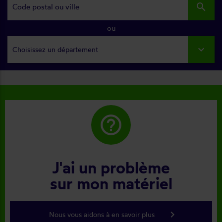
search
ou
Choisissez un département
help_outline
J'ai un problème
sur mon matériel
keyboard_arrow_right
Nous vous aidons à en savoir plus