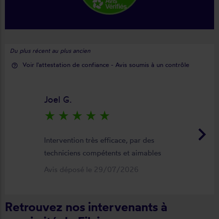
Du plus récent au plus ancien
Voir l'attestation de confiance - Avis soumis à un contrôle
help_outline
Joel G.
star_rate
star_rate
star_rate
star_rate
star_rate
keyboard_arrow_right
Intervention très efficace, par des
techniciens compétents et aimables
Avis déposé le 29/07/2026
Retrouvez nos intervenants à