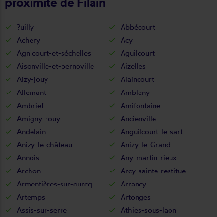
proximité de Filain
?uilly
Abbécourt
Achery
Acy
Agnicourt-et-séchelles
Aguilcourt
Aisonville-et-bernoville
Aizelles
Aizy-jouy
Alaincourt
Allemant
Ambleny
Ambrief
Amifontaine
Amigny-rouy
Ancienville
Andelain
Anguilcourt-le-sart
Anizy-le-château
Anizy-le-Grand
Annois
Any-martin-rieux
Archon
Arcy-sainte-restitue
Armentières-sur-ourcq
Arrancy
Artemps
Artonges
Assis-sur-serre
Athies-sous-laon