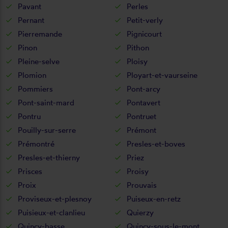
Pavant
Perles
Pernant
Petit-verly
Pierremande
Pignicourt
Pinon
Pithon
Pleine-selve
Ploisy
Plomion
Ployart-et-vaurseine
Pommiers
Pont-arcy
Pont-saint-mard
Pontavert
Pontru
Pontruet
Pouilly-sur-serre
Prémont
Prémontré
Presles-et-boves
Presles-et-thierny
Priez
Prisces
Proisy
Proix
Prouvais
Proviseux-et-plesnoy
Puiseux-en-retz
Puisieux-et-clanlieu
Quierzy
Quincy-basse
Quincy-sous-le-mont