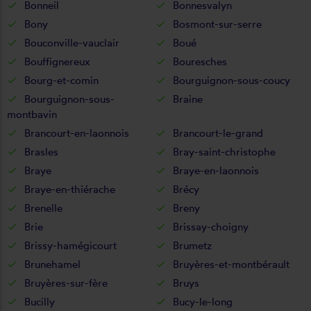
Bonneil
Bonnesvalyn
Bony
Bosmont-sur-serre
Bouconville-vauclair
Boué
Bouffignereux
Bouresches
Bourg-et-comin
Bourguignon-sous-coucy
Bourguignon-sous-
Braine
montbavin
Brancourt-en-laonnois
Brancourt-le-grand
Brasles
Bray-saint-christophe
Braye
Braye-en-laonnois
Braye-en-thiérache
Brécy
Brenelle
Breny
Brie
Brissay-choigny
Brissy-hamégicourt
Brumetz
Brunehamel
Bruyères-et-montbérault
Bruyères-sur-fère
Bruys
Bucilly
Bucy-le-long