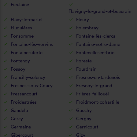
Fieulaine
Flavigny-le-grand-et-beaurain
Flavy-le-martel
Fleury
Fluquières
Folembray
Fonsomme
Fontaine-lès-clercs
Fontaine-lès-vervins
Fontaine-notre-dame
Fontaine-uterte
Fontenelle-en-brie
Fontenoy
Foreste
Fossoy
Fourdrain
Francilly-selency
Fresnes-en-tardenois
Fresnes-sous-Coucy
Fresnoy-le-grand
Fressancourt
Frières-faillouël
Froidestrées
Froidmont-cohartille
Gandelu
Gauchy
Gercy
Gergny
Germaine
Gernicourt
Gibercourt
Gizy