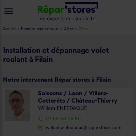
menu
Accueil
Prendre rendez-vous
Aisne
Filain
Installation et dépannage volet
roulant à Filain
Notre intervenant Répar'stores à Filain
Soissons / Laon / Villers-
Cotterêts / Château-Thierry
William ENFEDAQUE
07 68 68 06 80
local_phone
william.enfedaque@reparstores.com
mail_outline