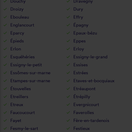
Douchy
Dravegny
Droizy
Dury
Ebouleau
Effry
Englancourt
Épagny
Eparcy
Epaux-bézu
Épieds
Eppes
Erlon
Erloy
Esquéhéries
Essigny-le-grand
Essigny-le-petit
Essises
Essômes-sur-marne
Estrées
Etampes-sur-marne
Etaves-et-bocquiaux
Étouvelles
Etréaupont
Etreillers
Étrépilly
Etreux
Evergnicourt
Faucoucourt
Faverolles
Fayet
Fère-en-tardenois
Fesmy-le-sart
Festieux