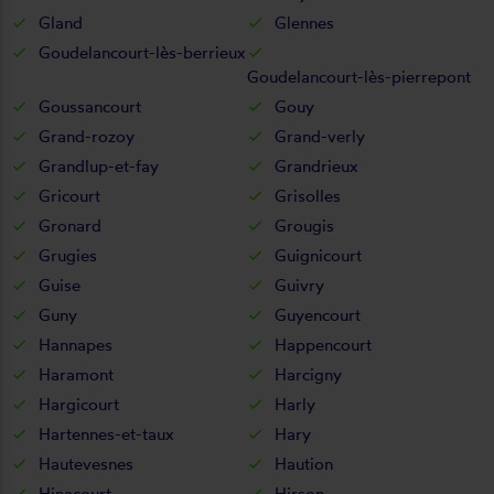
Gland
Glennes
Goudelancourt-lès-berrieux
Goudelancourt-lès-pierrepont
Goussancourt
Gouy
Grand-rozoy
Grand-verly
Grandlup-et-fay
Grandrieux
Gricourt
Grisolles
Gronard
Grougis
Grugies
Guignicourt
Guise
Guivry
Guny
Guyencourt
Hannapes
Happencourt
Haramont
Harcigny
Hargicourt
Harly
Hartennes-et-taux
Hary
Hautevesnes
Haution
Hinacourt
Hirson