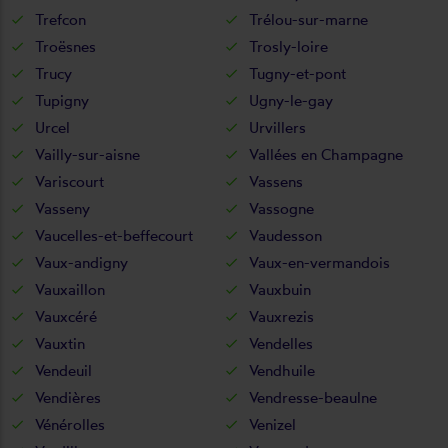
Trefcon
Trélou-sur-marne
Troësnes
Trosly-loire
Trucy
Tugny-et-pont
Tupigny
Ugny-le-gay
Urcel
Urvillers
Vailly-sur-aisne
Vallées en Champagne
Variscourt
Vassens
Vasseny
Vassogne
Vaucelles-et-beffecourt
Vaudesson
Vaux-andigny
Vaux-en-vermandois
Vauxaillon
Vauxbuin
Vauxcéré
Vauxrezis
Vauxtin
Vendelles
Vendeuil
Vendhuile
Vendières
Vendresse-beaulne
Vénérolles
Venizel