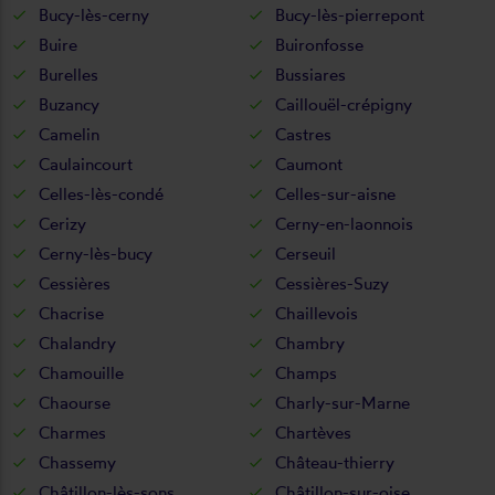
Bucy-lès-cerny
Bucy-lès-pierrepont
Buire
Buironfosse
Burelles
Bussiares
Buzancy
Caillouël-crépigny
Camelin
Castres
Caulaincourt
Caumont
Celles-lès-condé
Celles-sur-aisne
Cerizy
Cerny-en-laonnois
Cerny-lès-bucy
Cerseuil
Cessières
Cessières-Suzy
Chacrise
Chaillevois
Chalandry
Chambry
Chamouille
Champs
Chaourse
Charly-sur-Marne
Charmes
Chartèves
Chassemy
Château-thierry
Châtillon-lès-sons
Châtillon-sur-oise