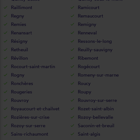
Raillimont
Ramicourt
Regny
Remaucourt
Remies
Remigny
Renansart
Renneval
Résigny
Ressons-le-long
Retheuil
Reuilly-sauvigny
Révillon
Ribemont
Rocourt-saint-martin
Rogécourt
Rogny
Romeny-sur-marne
Ronchères
Roucy
Rougeries
Roupy
Rouvroy
Rouvroy-sur-serre
Royaucourt-et-chailvet
Rozet-saint-albin
Rozières-sur-crise
Rozoy-bellevalle
Rozoy-sur-serre
Saconin-et-breuil
Sains-richaumont
Saint-algis