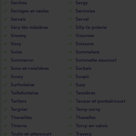
Serches
Sergy
Seringes-et-nesles
Sermoise
Servais
Serval
Séry-lès-mézières
Silly-la-poterie
Sinceny
Sissonne
Sissy
Soissons
Soize
Sommelans
Sommeron
Sommette-eaucourt
Sons-et-ronchères
Sorbais
Soucy
Soupir
Surfontaine
Suzy
Taillefontaine
Tannières
Tartiers
Tavaux-et-pontséricourt
Tergnier
Terny-sorny
Thenailles
Thenelles
Thiernu
Torcy-en-valois
Toulis-et-attencourt
Travecy