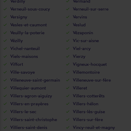
Verdilly
Vermand
Verneuil-sous-coucy
Verneuil-sur-serre
Versigny
Vervins
Vesles-et-caumont
Veslud
Veuilly-la-poterie
Vézaponin
Vézilly
Vic-sur-aisne
Vichel-nanteuil
Viel-arcy
Viels-maisons
Vierzy
Viffort
Vigneux-hocquet
Ville-savoye
Villemontoire
Villeneuve-saint-germain
Villeneuve-sur-fère
Villequier-aumont
Villeret
Villers-agron-aiguizy
Villers-cotterêts
Villers-en-prayères
Villers-hélon
Villers-le-sec
Villers-lès-guise
Villers-saint-christophe
Villers-sur-fère
Villiers-saint-denis
Vincy-reuil-et-magny