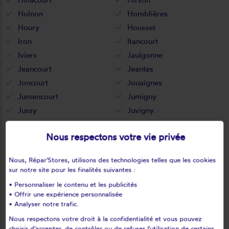
Holnon
Homblières
Houry
Housset
Iron
Itancourt
Iviers
Jaulgonne
Jeancourt
Jeantes
Joncourt
Jouaignes
Jumencourt
Jumigny
Jussy
Juvigny
Juvincourt-et-damary
La bouteille
Nous respectons votre vie privée
La capelle
La celle-sous-montmirail
La chapelle-monthodon
La chapelle-sur-chézy
Nous, Répar'Stores, utilisons des technologies telles que les cookies
La croix-sur-ourcq
La fère
sur notre site pour les finalités suivantes :
La ferté-chevresis
La ferté-milon
• Personnaliser le contenu et les publicités
La hérie
La malmaison
• Offrir une expérience personnalisée
• Analyser notre trafic.
La neuville-bosmont
La neuville-en-beine
Nous respectons votre droit à la confidentialité et vous pouvez
La neuville-housset
La neuville-lès-dorengt
choisir d'accepter, de contrôler ou de refuser l'utilisation de certains