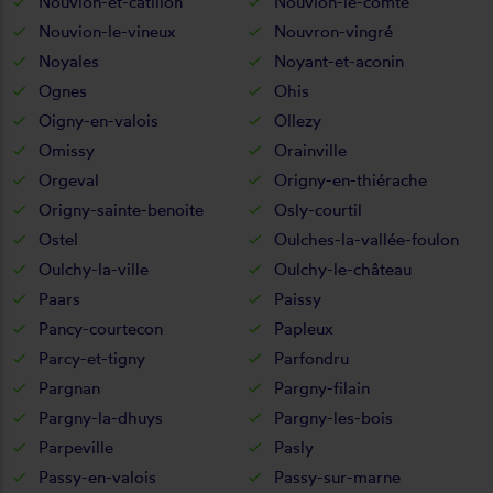
Nouvion-et-catillon
Nouvion-le-comte
Nouvion-le-vineux
Nouvron-vingré
Noyales
Noyant-et-aconin
Ognes
Ohis
Oigny-en-valois
Ollezy
Omissy
Orainville
Orgeval
Origny-en-thiérache
Origny-sainte-benoite
Osly-courtil
Ostel
Oulches-la-vallée-foulon
Oulchy-la-ville
Oulchy-le-château
Paars
Paissy
Pancy-courtecon
Papleux
Parcy-et-tigny
Parfondru
Pargnan
Pargny-filain
Pargny-la-dhuys
Pargny-les-bois
Parpeville
Pasly
Passy-en-valois
Passy-sur-marne