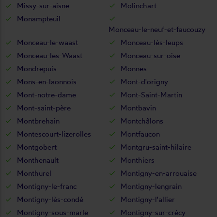
Missy-sur-aisne
Molinchart
Monampteuil
Monceau-le-neuf-et-faucouzy
Monceau-le-waast
Monceau-lès-leups
Monceau-les-Waast
Monceau-sur-oise
Mondrepuis
Monnes
Mons-en-laonnois
Mont-d'origny
Mont-notre-dame
Mont-Saint-Martin
Mont-saint-père
Montbavin
Montbrehain
Montchâlons
Montescourt-lizerolles
Montfaucon
Montgobert
Montgru-saint-hilaire
Monthenault
Monthiers
Monthurel
Montigny-en-arrouaise
Montigny-le-franc
Montigny-lengrain
Montigny-lès-condé
Montigny-l'allier
Montigny-sous-marle
Montigny-sur-crécy