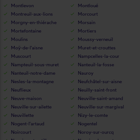
Montlevon
Montloué
Montreuil-aux-lions
Morcourt
Morgny-en-thiérache
Morsain
Mortefontaine
Mortiers
Moulins
Moussy-verneuil
Moÿ-de-l'aisne
Muret-et-crouttes
Muscourt
Nampcelles-la-cour
Nampteuil-sous-muret
Nanteuil-la-fosse
Nanteuil-notre-dame
Nauroy
Nesles-la-montagne
Neufchâtel-sur-aisne
Neuflieux
Neuilly-saint-front
Neuve-maison
Neuville-saint-amand
Neuville-sur-ailette
Neuville-sur-margival
Neuvillette
Nizy-le-comte
Nogent-l'artaud
Nogentel
Noircourt
Noroy-sur-ourcq