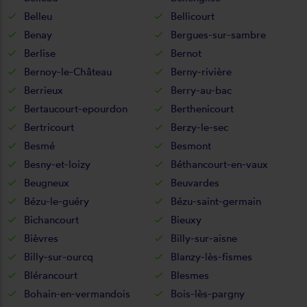
Belleu
Bellicourt
Benay
Bergues-sur-sambre
Berlise
Bernot
Bernoy-le-Château
Berny-rivière
Berrieux
Berry-au-bac
Bertaucourt-epourdon
Berthenicourt
Bertricourt
Berzy-le-sec
Besmé
Besmont
Besny-et-loizy
Béthancourt-en-vaux
Beugneux
Beuvardes
Bézu-le-guéry
Bézu-saint-germain
Bichancourt
Bieuxy
Bièvres
Billy-sur-aisne
Billy-sur-ourcq
Blanzy-lès-fismes
Blérancourt
Blesmes
Bohain-en-vermandois
Bois-lès-pargny