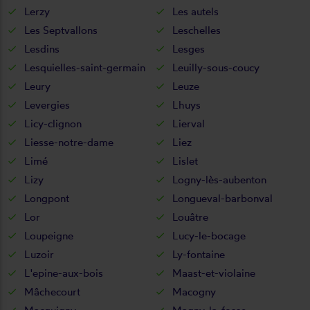
Lerzy
Les autels
Les Septvallons
Leschelles
Lesdins
Lesges
Lesquielles-saint-germain
Leuilly-sous-coucy
Leury
Leuze
Levergies
Lhuys
Licy-clignon
Lierval
Liesse-notre-dame
Liez
Limé
Lislet
Lizy
Logny-lès-aubenton
Longpont
Longueval-barbonval
Lor
Louâtre
Loupeigne
Lucy-le-bocage
Luzoir
Ly-fontaine
L'epine-aux-bois
Maast-et-violaine
Mâchecourt
Macogny