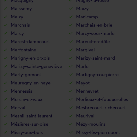
Macquigny
Magny-la-fosse
Maissemy
Maizy
Malzy
Manicamp
Marchais
Marchais-en-brie
Marcy
Marcy-sous-marle
Marest-dampcourt
Mareuil-en-dôle
Marfontaine
Margival
Marigny-en-orxois
Marizy-saint-mard
Marizy-sainte-geneviève
Marle
Marly-gomont
Martigny-courpierre
Mauregny-en-haye
Mayot
Mennessis
Mennevret
Mercin-et-vaux
Merlieux-et-fouquerolles
Merval
Mesbrecourt-richecourt
Mesnil-saint-laurent
Meurival
Mézières-sur-oise
Mézy-moulins
Missy-aux-bois
Missy-lès-pierrepont