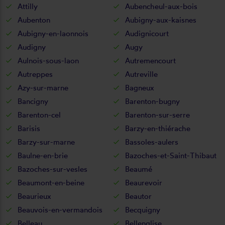
Attilly
Aubencheul-aux-bois
Aubenton
Aubigny-aux-kaisnes
Aubigny-en-laonnois
Audignicourt
Audigny
Augy
Aulnois-sous-laon
Autremencourt
Autreppes
Autreville
Azy-sur-marne
Bagneux
Bancigny
Barenton-bugny
Barenton-cel
Barenton-sur-serre
Barisis
Barzy-en-thiérache
Barzy-sur-marne
Bassoles-aulers
Baulne-en-brie
Bazoches-et-Saint-Thibaut
Bazoches-sur-vesles
Beaumé
Beaumont-en-beine
Beaurevoir
Beaurieux
Beautor
Beauvois-en-vermandois
Becquigny
Belleau
Bellenglise