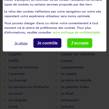
La vallée-au-blé
La vallée-mulâtre
types de cookies ou certains services proposés par des tiers.
La ville-aux-bois-lès-dizy
Le refus des cookies n'affectera pas votre navigation sur notre site
La ville-aux-bois-lès-pontavert
cependant votre expérience utilisateur sera moins optimale.
Laffaux
Laigny
Vous pouvez changer d'avis ou retirer votre consentement à tout
Lanchy
Landicourt
moment via le centre de préférences des cookies. Pour plus
d'informations, veuillez consulter
notre politique de confidentialité
.
Landifay-et-bertaignemont
Landouzy-la-cour
Landouzy-la-ville
Landricourt
Je contrôle
J'accepte
Je refuse
Laniscourt
Laon
Lappion
Largny-sur-automne
Latilly
Launoy
Laval-en-laonnois
Lavaqueresse
Laversine
Le catelet
Le charmel
Le hérie-la-viéville
Le nouvion-en-thiérache
Le plessier-huleu
Le sourd
Le thuel
Le verguier
Lehaucourt
Lemé
Lempire