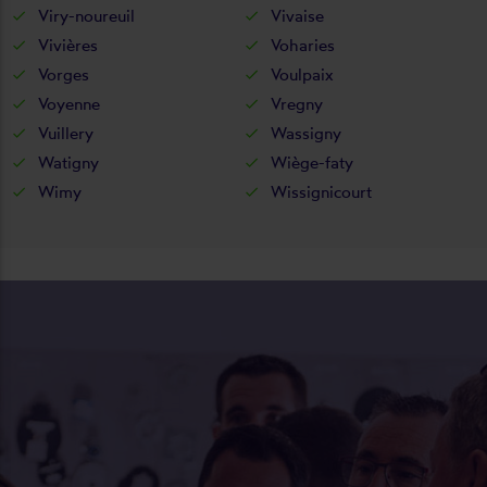
Viry-noureuil
Vivaise
Vivières
Voharies
Vorges
Voulpaix
Voyenne
Vregny
Vuillery
Wassigny
Watigny
Wiège-faty
Wimy
Wissignicourt