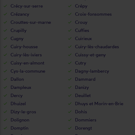
Crécy-sur-serre
Crépy
Crézancy
Croix-fonsommes
Crouttes-sur-marne
Crouy
Crupilly
Cuffies
Cugny
Cuirieux
Cuiry-housse
Cuiry-lès-chaudardes
Cuiry-lès-iviers
Cuissy-et-geny
Cuisy-en-almont
Cutry
Cys-la-commune
Dagny-lambercy
Dallon
Dammard
Dampleux
Danizy
Dercy
Deuillet
Dhuizel
Dhuys et Morin-en-Brie
Dizy-le-gros
Dohis
Dolignon
Dommiers
Domptin
Dorengt