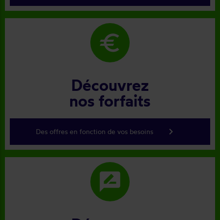
euro
Découvrez
nos forfaits
keyboard_arrow_right
Des offres en fonction de vos besoins
rate_review