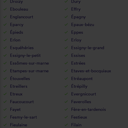
Droizy
Dury
Ebouleau
Effry
Englancourt
Épagny
Eparcy
Epaux-bézu
Épieds
Eppes
Erlon
Erloy
Esquéhéries
Essigny-le-grand
Essigny-le-petit
Essises
Essômes-sur-marne
Estrées
Etampes-sur-marne
Etaves-et-bocquiaux
Étouvelles
Etréaupont
Etreillers
Étrépilly
Etreux
Evergnicourt
Faucoucourt
Faverolles
Fayet
Fère-en-tardenois
Fesmy-le-sart
Festieux
Fieulaine
Filain