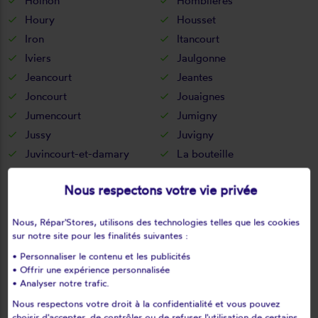
Holnon
Homblières
Houry
Housset
Iron
Itancourt
Iviers
Jaulgonne
Jeancourt
Jeantes
Joncourt
Jouaignes
Jumencourt
Jumigny
Jussy
Juvigny
Juvincourt-et-damary
La bouteille
La capelle
La celle-sous-montmirail
Nous respectons votre vie privée
La chapelle-monthodon
La chapelle-sur-chézy
La croix-sur-ourcq
La fère
Nous, Répar'Stores, utilisons des technologies telles que les cookies
La ferté-chevresis
La ferté-milon
sur notre site pour les finalités suivantes :
La hérie
La malmaison
• Personnaliser le contenu et les publicités
La neuville-bosmont
La neuville-en-beine
• Offrir une expérience personnalisée
• Analyser notre trafic.
La neuville-housset
La neuville-lès-dorengt
Nous respectons votre droit à la confidentialité et vous pouvez
La vallée-au-blé
La vallée-mulâtre
choisir d'accepter, de contrôler ou de refuser l'utilisation de certains