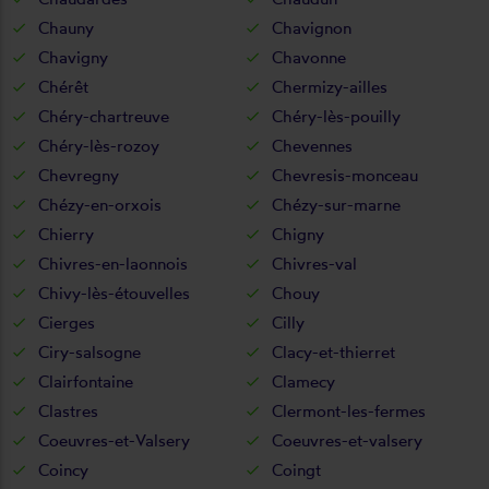
Chauny
Chavignon
Chavigny
Chavonne
Chérêt
Chermizy-ailles
Chéry-chartreuve
Chéry-lès-pouilly
Chéry-lès-rozoy
Chevennes
Chevregny
Chevresis-monceau
Chézy-en-orxois
Chézy-sur-marne
Chierry
Chigny
Chivres-en-laonnois
Chivres-val
Chivy-lès-étouvelles
Chouy
Cierges
Cilly
Ciry-salsogne
Clacy-et-thierret
Clairfontaine
Clamecy
Clastres
Clermont-les-fermes
Coeuvres-et-Valsery
Coeuvres-et-valsery
Coincy
Coingt