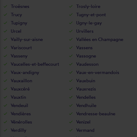
Troësnes
Trosly-loire
Trucy
Tugny-et-pont
Tupigny
Ugny-le-gay
Urcel
Urvillers
Vailly-sur-aisne
Vallées en Champagne
Variscourt
Vassens
Vasseny
Vassogne
Vaucelles-et-beffecourt
Vaudesson
Vaux-andigny
Vaux-en-vermandois
Vauxaillon
Vauxbuin
Vauxcéré
Vauxrezis
Vauxtin
Vendelles
Vendeuil
Vendhuile
Vendières
Vendresse-beaulne
Vénérolles
Venizel
Verdilly
Vermand