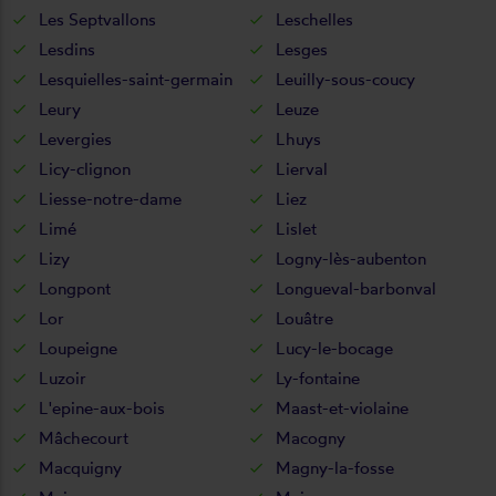
Les Septvallons
Leschelles
Lesdins
Lesges
Lesquielles-saint-germain
Leuilly-sous-coucy
Leury
Leuze
Levergies
Lhuys
Licy-clignon
Lierval
Liesse-notre-dame
Liez
Limé
Lislet
Lizy
Logny-lès-aubenton
Longpont
Longueval-barbonval
Lor
Louâtre
Loupeigne
Lucy-le-bocage
Luzoir
Ly-fontaine
L'epine-aux-bois
Maast-et-violaine
Mâchecourt
Macogny
Macquigny
Magny-la-fosse