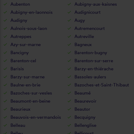
Aubenton
Aubigny-aux-kaisnes
Aubigny-en-laonnois
Audignicourt
Audigny
Augy
Aulnois-sous-laon
Autremencourt
Autreppes
Autreville
Azy-sur-marne
Bagneux
Bancigny
Barenton-bugny
Barenton-cel
Barenton-sur-serre
Barisis
Barzy-en-thiérache
Barzy-sur-marne
Bassoles-aulers
Baulne-en-brie
Bazoches-et-Saint-Thibaut
Bazoches-sur-vesles
Beaumé
Beaumont-en-beine
Beaurevoir
Beaurieux
Beautor
Beauvois-en-vermandois
Becquigny
Belleau
Bellenglise
Belleu
Bellicourt