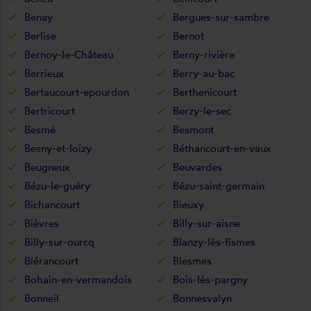
Benay
Bergues-sur-sambre
Berlise
Bernot
Bernoy-le-Château
Berny-rivière
Berrieux
Berry-au-bac
Bertaucourt-epourdon
Berthenicourt
Bertricourt
Berzy-le-sec
Besmé
Besmont
Besny-et-loizy
Béthancourt-en-vaux
Beugneux
Beuvardes
Bézu-le-guéry
Bézu-saint-germain
Bichancourt
Bieuxy
Bièvres
Billy-sur-aisne
Billy-sur-ourcq
Blanzy-lès-fismes
Blérancourt
Blesmes
Bohain-en-vermandois
Bois-lès-pargny
Bonneil
Bonnesvalyn