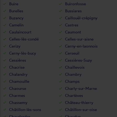
Buire
Buironfosse
Burelles
Bussiares
Buzancy
Caillouël-crépigny
Camelin
Castres
Caulaincourt
Caumont
Celles-lès-condé
Celles-sur-aisne
Cerizy
Cerny-en-laonnois
Cerny-lès-bucy
Cerseuil
Cessières
Cessières-Suzy
Chacrise
Chaillevois
Chalandry
Chambry
Chamouille
Champs
Chaourse
Charly-sur-Marne
Charmes
Chartèves
Chassemy
Château-thierry
Châtillon-lès-sons
Châtillon-sur-oise
Chaudardes
Chaudun