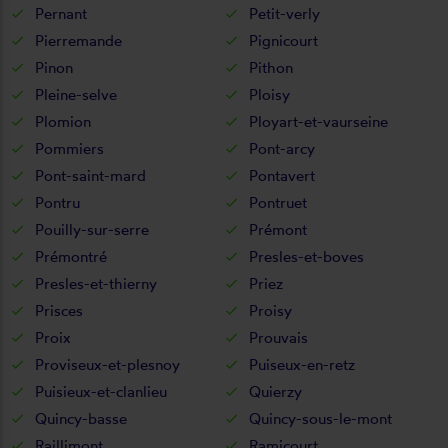
Pernant
Petit-verly
Pierremande
Pignicourt
Pinon
Pithon
Pleine-selve
Ploisy
Plomion
Ployart-et-vaurseine
Pommiers
Pont-arcy
Pont-saint-mard
Pontavert
Pontru
Pontruet
Pouilly-sur-serre
Prémont
Prémontré
Presles-et-boves
Presles-et-thierny
Priez
Prisces
Proisy
Proix
Prouvais
Proviseux-et-plesnoy
Puiseux-en-retz
Puisieux-et-clanlieu
Quierzy
Quincy-basse
Quincy-sous-le-mont
Raillimont
Ramicourt