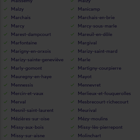
Maissemy
Maizy
Malzy
Manicamp
Marchais
Marchais-en-brie
Marcy
Marcy-sous-marle
Marest-dampcourt
Mareuil-en-dôle
Marfontaine
Margival
Marigny-en-orxois
Marizy-saint-mard
Marizy-sainte-geneviève
Marle
Marly-gomont
Martigny-courpierre
Mauregny-en-haye
Mayot
Mennessis
Mennevret
Mercin-et-vaux
Merlieux-et-fouquerolles
Merval
Mesbrecourt-richecourt
Mesnil-saint-laurent
Meurival
Mézières-sur-oise
Mézy-moulins
Missy-aux-bois
Missy-lès-pierrepont
Missy-sur-aisne
Molinchart