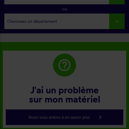
ou
Choisissez un département
help_outline
J'ai un problème
sur mon matériel
keyboard_arrow_right
Nous vous aidons à en savoir plus