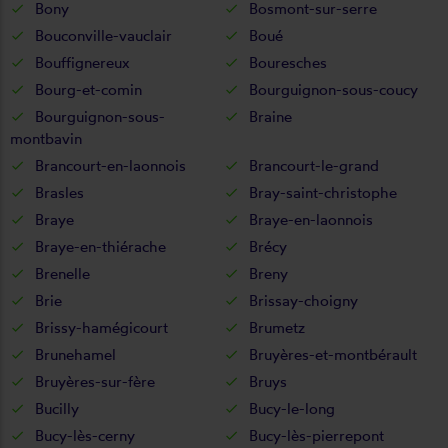
Bony
Bosmont-sur-serre
Bouconville-vauclair
Boué
Bouffignereux
Bouresches
Bourg-et-comin
Bourguignon-sous-coucy
Bourguignon-sous-
Braine
montbavin
Brancourt-en-laonnois
Brancourt-le-grand
Brasles
Bray-saint-christophe
Braye
Braye-en-laonnois
Braye-en-thiérache
Brécy
Brenelle
Breny
Brie
Brissay-choigny
Brissy-hamégicourt
Brumetz
Brunehamel
Bruyères-et-montbérault
Bruyères-sur-fère
Bruys
Bucilly
Bucy-le-long
Bucy-lès-cerny
Bucy-lès-pierrepont