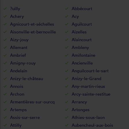
?uilly
Abbécourt
Achery
Acy
Agnicourt-et-séchelles
Aguilcourt
Aisonville-et-bernoville
Aizelles
Aizy-jouy
Alaincourt
Allemant
Ambleny
Ambrief
Amifontaine
Amigny-rouy
Ancienville
Andelain
Anguilcourt-le-sart
Anizy-le-château
Anizy-le-Grand
Annois
Any-martin-rieux
Archon
Arcy-sainte-restitue
Armentières-sur-ourcq
Arrancy
Artemps
Artonges
Assis-sur-serre
Athies-sous-laon
Attilly
Aubencheul-aux-bois