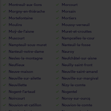
Montreuil-aux-lions
Morcourt
Morgny-en-thiérache
Morsain
Mortefontaine
Mortiers
Moulins
Moussy-verneuil
Moÿ-de-l'aisne
Muret-et-crouttes
Muscourt
Nampcelles-la-cour
Nampteuil-sous-muret
Nanteuil-la-fosse
Nanteuil-notre-dame
Nauroy
Nesles-la-montagne
Neufchâtel-sur-aisne
Neuflieux
Neuilly-saint-front
Neuve-maison
Neuville-saint-amand
Neuville-sur-ailette
Neuville-sur-margival
Neuvillette
Nizy-le-comte
Nogent-l'artaud
Nogentel
Noircourt
Noroy-sur-ourcq
Nouvion-et-catillon
Nouvion-le-comte