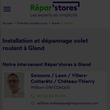
menu
Accueil
Prendre rendez-vous
Aisne
Gland
Installation et dépannage volet
roulant à Gland
Notre intervenant Répar'stores à Gland
Soissons / Laon / Villers-
Cotterêts / Château-Thierry
William ENFEDAQUE
07 68 68 06 80
local_phone
william.enfedaque@reparstores.com
mail_outline