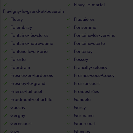
Flavy-le-martel
Flavigny-le-grand-et-beaurain
Fleury
Fluquières
Folembray
Fonsomme
Fontaine-lès-clercs
Fontaine-lès-vervins
Fontaine-notre-dame
Fontaine-uterte
Fontenelle-en-brie
Fontenoy
Foreste
Fossoy
Fourdrain
Francilly-selency
Fresnes-en-tardenois
Fresnes-sous-Coucy
Fresnoy-le-grand
Fressancourt
Frières-faillouël
Froidestrées
Froidmont-cohartille
Gandelu
Gauchy
Gercy
Gergny
Germaine
Gernicourt
Gibercourt
Gizy
Glennes