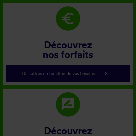
euro
Découvrez
nos forfaits
keyboard_arrow_right
Des offres en fonction de vos besoins
rate_review
Découvrez