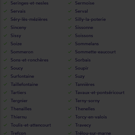
Seringes-et-nesles
Sermoise
Servais
Serval
Séry-lès-mézières
Silly-la-poterie
Sinceny
Sissonne
Sissy
Soissons
Soize
Sommelans
Sommeron
Sommette-eaucourt
Sons-et-ronchères
Sorbais
Soucy
Soupir
Surfontaine
Suzy
Taillefontaine
Tannières
Tartiers
Tavaux-et-pontséricourt
Tergnier
Terny-sorny
Thenailles
Thenelles
Thiernu
Torcy-en-valois
Toulis-et-attencourt
Travecy
Trefcon
Trélou-sur-marne