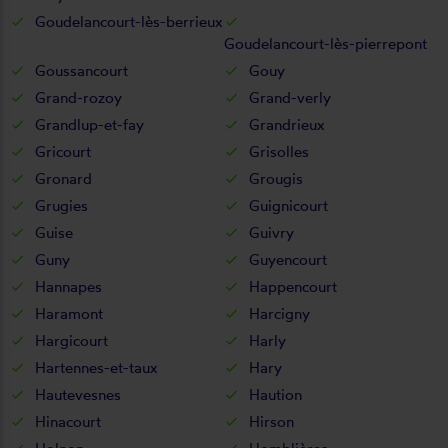
Goudelancourt-lès-berrieux
Goudelancourt-lès-pierrepont
Goussancourt
Gouy
Grand-rozoy
Grand-verly
Grandlup-et-fay
Grandrieux
Gricourt
Grisolles
Gronard
Grougis
Grugies
Guignicourt
Guise
Guivry
Guny
Guyencourt
Hannapes
Happencourt
Haramont
Harcigny
Hargicourt
Harly
Hartennes-et-taux
Hary
Hautevesnes
Haution
Hinacourt
Hirson