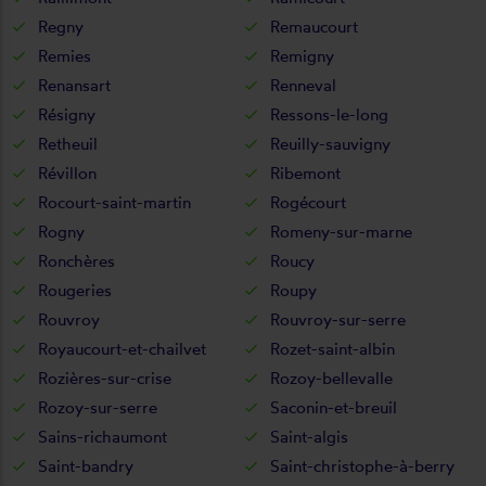
Regny
Remaucourt
Remies
Remigny
Renansart
Renneval
Résigny
Ressons-le-long
Retheuil
Reuilly-sauvigny
Révillon
Ribemont
Rocourt-saint-martin
Rogécourt
Rogny
Romeny-sur-marne
Ronchères
Roucy
Rougeries
Roupy
Rouvroy
Rouvroy-sur-serre
Royaucourt-et-chailvet
Rozet-saint-albin
Rozières-sur-crise
Rozoy-bellevalle
Rozoy-sur-serre
Saconin-et-breuil
Sains-richaumont
Saint-algis
Saint-bandry
Saint-christophe-à-berry