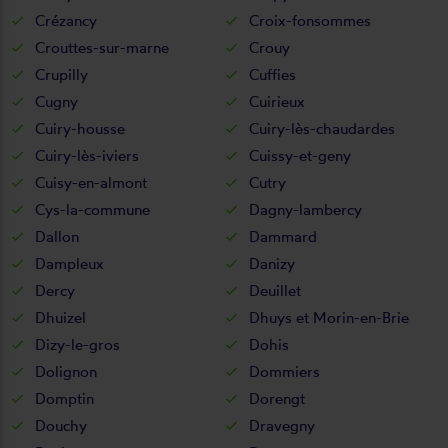
Crézancy
Croix-fonsommes
Crouttes-sur-marne
Crouy
Crupilly
Cuffies
Cugny
Cuirieux
Cuiry-housse
Cuiry-lès-chaudardes
Cuiry-lès-iviers
Cuissy-et-geny
Cuisy-en-almont
Cutry
Cys-la-commune
Dagny-lambercy
Dallon
Dammard
Dampleux
Danizy
Dercy
Deuillet
Dhuizel
Dhuys et Morin-en-Brie
Dizy-le-gros
Dohis
Dolignon
Dommiers
Domptin
Dorengt
Douchy
Dravegny