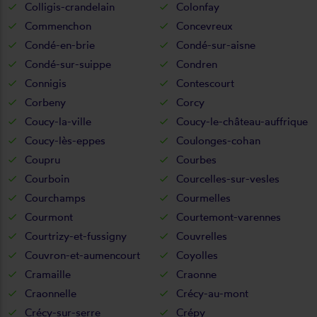
Colligis-crandelain
Colonfay
Commenchon
Concevreux
Condé-en-brie
Condé-sur-aisne
Condé-sur-suippe
Condren
Connigis
Contescourt
Corbeny
Corcy
Coucy-la-ville
Coucy-le-château-auffrique
Coucy-lès-eppes
Coulonges-cohan
Coupru
Courbes
Courboin
Courcelles-sur-vesles
Courchamps
Courmelles
Courmont
Courtemont-varennes
Courtrizy-et-fussigny
Couvrelles
Couvron-et-aumencourt
Coyolles
Cramaille
Craonne
Craonnelle
Crécy-au-mont
Crécy-sur-serre
Crépy