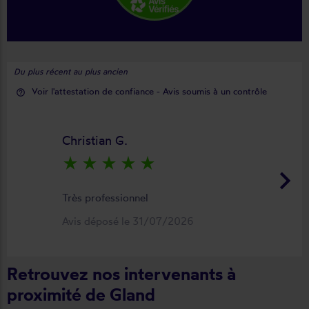
Du plus récent au plus ancien
Voir l'attestation de confiance - Avis soumis à un contrôle
help_outline
Christian G.
star_rate
star_rate
star_rate
star_rate
star_rate
keyboard_arrow_right
Très professionnel
Avis déposé le 31/07/2026
Retrouvez nos intervenants à
proximité de Gland