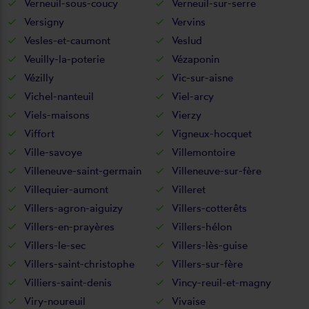
Verneuil-sous-coucy
Verneuil-sur-serre
Versigny
Vervins
Vesles-et-caumont
Veslud
Veuilly-la-poterie
Vézaponin
Vézilly
Vic-sur-aisne
Vichel-nanteuil
Viel-arcy
Viels-maisons
Vierzy
Viffort
Vigneux-hocquet
Ville-savoye
Villemontoire
Villeneuve-saint-germain
Villeneuve-sur-fère
Villequier-aumont
Villeret
Villers-agron-aiguizy
Villers-cotterêts
Villers-en-prayères
Villers-hélon
Villers-le-sec
Villers-lès-guise
Villers-saint-christophe
Villers-sur-fère
Villiers-saint-denis
Vincy-reuil-et-magny
Viry-noureuil
Vivaise