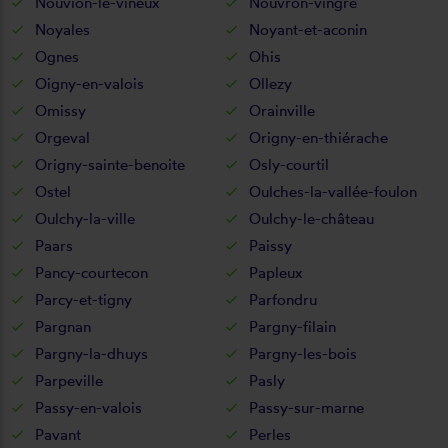
Nouvion-le-vineux
Nouvron-vingré
Noyales
Noyant-et-aconin
Ognes
Ohis
Oigny-en-valois
Ollezy
Omissy
Orainville
Orgeval
Origny-en-thiérache
Origny-sainte-benoite
Osly-courtil
Ostel
Oulches-la-vallée-foulon
Oulchy-la-ville
Oulchy-le-château
Paars
Paissy
Pancy-courtecon
Papleux
Parcy-et-tigny
Parfondru
Pargnan
Pargny-filain
Pargny-la-dhuys
Pargny-les-bois
Parpeville
Pasly
Passy-en-valois
Passy-sur-marne
Pavant
Perles