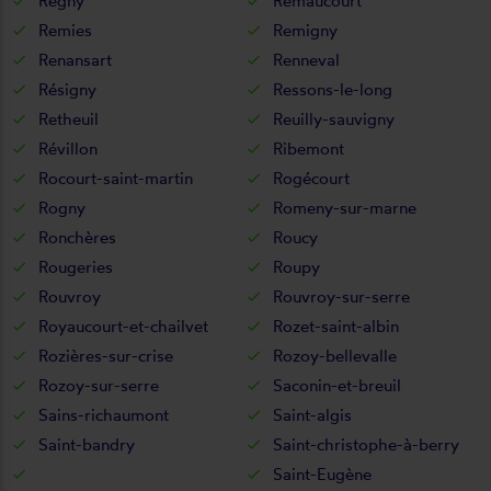
Regny
Remaucourt
Remies
Remigny
Renansart
Renneval
Résigny
Ressons-le-long
Retheuil
Reuilly-sauvigny
Révillon
Ribemont
Rocourt-saint-martin
Rogécourt
Rogny
Romeny-sur-marne
Ronchères
Roucy
Rougeries
Roupy
Rouvroy
Rouvroy-sur-serre
Royaucourt-et-chailvet
Rozet-saint-albin
Rozières-sur-crise
Rozoy-bellevalle
Rozoy-sur-serre
Saconin-et-breuil
Sains-richaumont
Saint-algis
Saint-bandry
Saint-christophe-à-berry
Saint-Eugène