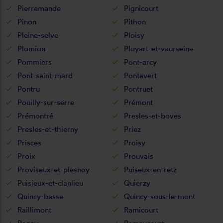
Pierremande
Pignicourt
Pinon
Pithon
Pleine-selve
Ploisy
Plomion
Ployart-et-vaurseine
Pommiers
Pont-arcy
Pont-saint-mard
Pontavert
Pontru
Pontruet
Pouilly-sur-serre
Prémont
Prémontré
Presles-et-boves
Presles-et-thierny
Priez
Prisces
Proisy
Proix
Prouvais
Proviseux-et-plesnoy
Puiseux-en-retz
Puisieux-et-clanlieu
Quierzy
Quincy-basse
Quincy-sous-le-mont
Raillimont
Ramicourt