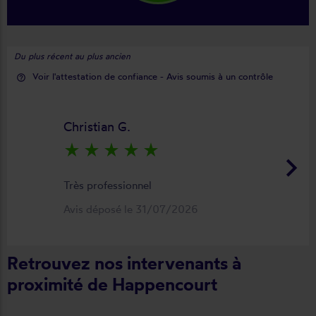
Du plus récent au plus ancien
Voir l'attestation de confiance - Avis soumis à un contrôle
help_outline
Christian G.
star_rate
star_rate
star_rate
star_rate
star_rate
keyboard_arrow_right
Très professionnel
Avis déposé le 31/07/2026
Retrouvez nos intervenants à
proximité de Happencourt