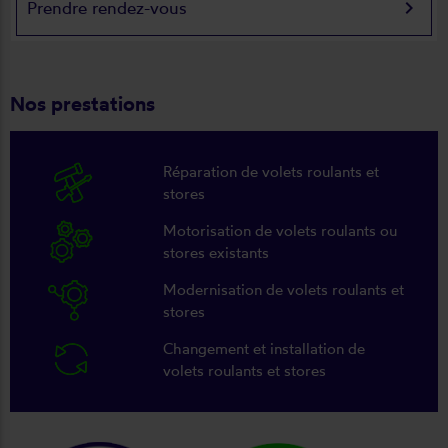
keyboard_arrow_right
Prendre rendez-vous
Nos prestations
Réparation de volets roulants et
stores
Motorisation de volets roulants ou
stores existants
Modernisation de volets roulants et
stores
Changement et installation de
volets roulants et stores