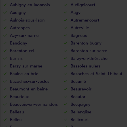
Aubigny-en-laonnois
Audignicourt
Audigny
Augy
Aulnois-sous-laon
Autremencourt
Autreppes
Autreville
Azy-sur-marne
Bagneux
Bancigny
Barenton-bugny
Barenton-cel
Barenton-sur-serre
Barisis
Barzy-en-thiérache
Barzy-sur-marne
Bassoles-aulers
Baulne-en-brie
Bazoches-et-Saint-Thibaut
Bazoches-sur-vesles
Beaumé
Beaumont-en-beine
Beaurevoir
Beaurieux
Beautor
Beauvois-en-vermandois
Becquigny
Belleau
Bellenglise
Belleu
Bellicourt