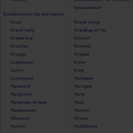
Goussancourt
Goudelancourt-lès-pierrepont
Gouy
Grand-rozoy
Grand-verly
Grandlup-et-fay
Grandrieux
Gricourt
Grisolles
Gronard
Grougis
Grugies
Guignicourt
Guise
Guivry
Guny
Guyencourt
Hannapes
Haramont
Harcigny
Hargicourt
Harly
Hartennes-et-taux
Hary
Hautevesnes
Haution
Hinacourt
Hirson
Holnon
Homblières