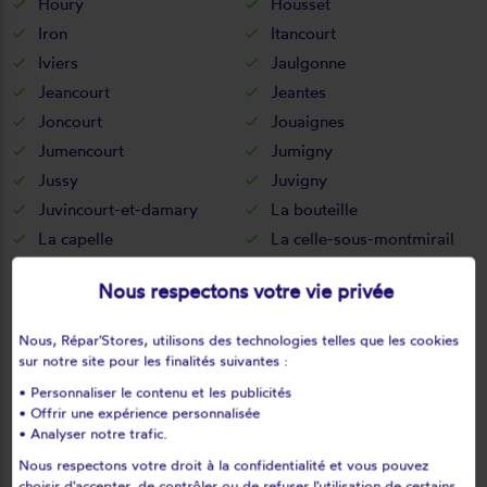
Houry
Housset
Iron
Itancourt
Iviers
Jaulgonne
Jeancourt
Jeantes
Joncourt
Jouaignes
Jumencourt
Jumigny
Jussy
Juvigny
Juvincourt-et-damary
La bouteille
La capelle
La celle-sous-montmirail
La chapelle-monthodon
La chapelle-sur-chézy
Nous respectons votre vie privée
La croix-sur-ourcq
La fère
La ferté-chevresis
La ferté-milon
Nous, Répar'Stores, utilisons des technologies telles que les cookies
La hérie
La malmaison
sur notre site pour les finalités suivantes :
La neuville-bosmont
La neuville-en-beine
• Personnaliser le contenu et les publicités
• Offrir une expérience personnalisée
La neuville-housset
La neuville-lès-dorengt
• Analyser notre trafic.
La vallée-au-blé
La vallée-mulâtre
Nous respectons votre droit à la confidentialité et vous pouvez
La ville-aux-bois-lès-dizy
choisir d'accepter, de contrôler ou de refuser l'utilisation de certains