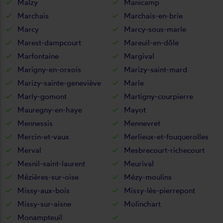
Malzy
Manicamp
Marchais
Marchais-en-brie
Marcy
Marcy-sous-marle
Marest-dampcourt
Mareuil-en-dôle
Marfontaine
Margival
Marigny-en-orxois
Marizy-saint-mard
Marizy-sainte-geneviève
Marle
Marly-gomont
Martigny-courpierre
Mauregny-en-haye
Mayot
Mennessis
Mennevret
Mercin-et-vaux
Merlieux-et-fouquerolles
Merval
Mesbrecourt-richecourt
Mesnil-saint-laurent
Meurival
Mézières-sur-oise
Mézy-moulins
Missy-aux-bois
Missy-lès-pierrepont
Missy-sur-aisne
Molinchart
Monampteuil