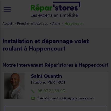
menu
Accueil
Prendre rendez-vous
Aisne
Happencourt
Installation et dépannage volet
roulant à Happencourt
Notre intervenant Répar'stores à Happencourt
Saint Quentin
Frederic PERTROT
06 07 22 59 93
local_phone
frederic.pertrot@reparstores.com
mail_outline