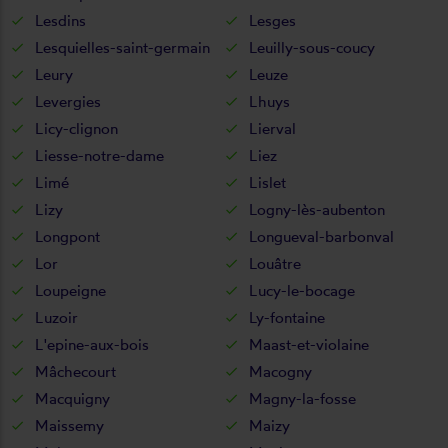
Lesdins
Lesges
Lesquielles-saint-germain
Leuilly-sous-coucy
Leury
Leuze
Levergies
Lhuys
Licy-clignon
Lierval
Liesse-notre-dame
Liez
Limé
Lislet
Lizy
Logny-lès-aubenton
Longpont
Longueval-barbonval
Lor
Louâtre
Loupeigne
Lucy-le-bocage
Luzoir
Ly-fontaine
L'epine-aux-bois
Maast-et-violaine
Mâchecourt
Macogny
Macquigny
Magny-la-fosse
Maissemy
Maizy