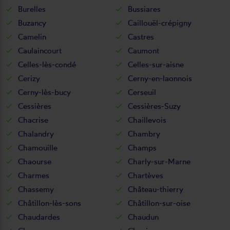
Burelles
Bussiares
Buzancy
Caillouël-crépigny
Camelin
Castres
Caulaincourt
Caumont
Celles-lès-condé
Celles-sur-aisne
Cerizy
Cerny-en-laonnois
Cerny-lès-bucy
Cerseuil
Cessières
Cessières-Suzy
Chacrise
Chaillevois
Chalandry
Chambry
Chamouille
Champs
Chaourse
Charly-sur-Marne
Charmes
Chartèves
Chassemy
Château-thierry
Châtillon-lès-sons
Châtillon-sur-oise
Chaudardes
Chaudun