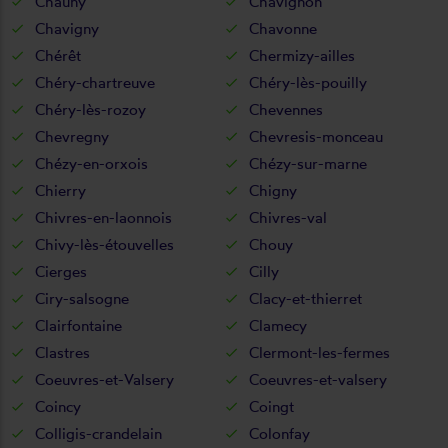
Chauny
Chavignon
Chavigny
Chavonne
Chérêt
Chermizy-ailles
Chéry-chartreuve
Chéry-lès-pouilly
Chéry-lès-rozoy
Chevennes
Chevregny
Chevresis-monceau
Chézy-en-orxois
Chézy-sur-marne
Chierry
Chigny
Chivres-en-laonnois
Chivres-val
Chivy-lès-étouvelles
Chouy
Cierges
Cilly
Ciry-salsogne
Clacy-et-thierret
Clairfontaine
Clamecy
Clastres
Clermont-les-fermes
Coeuvres-et-Valsery
Coeuvres-et-valsery
Coincy
Coingt
Colligis-crandelain
Colonfay