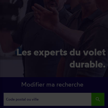
Les experts du volet
durable.
Modifier ma recherche
search