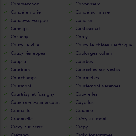
Commenchon
Concevreux
Condé-en-brie
Condé-sur-aisne
Condé-sur-suippe
Condren
Connigis
Contescourt
Corbeny
Corcy
Coucy-la-ville
Coucy-le-château-auffrique
Coucy-lès-eppes
Coulonges-cohan
Coupru
Courbes
Courboin
Courcelles-sur-vesles
Courchamps
Courmelles
Courmont
Courtemont-varennes
Courtrizy-et-fussigny
Couvrelles
Couvron-et-aumencourt
Coyolles
Cramaille
Craonne
Craonnelle
Crécy-au-mont
Crécy-sur-serre
Crépy
Crézancy
Croix-fonsommes