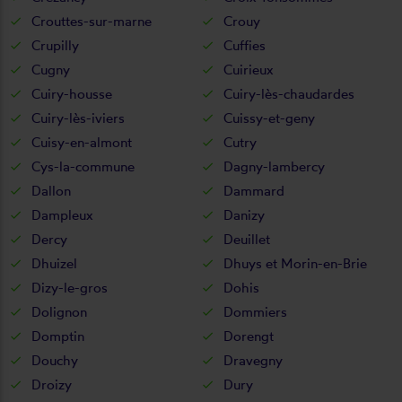
Crouttes-sur-marne
Crouy
Crupilly
Cuffies
Cugny
Cuirieux
Cuiry-housse
Cuiry-lès-chaudardes
Cuiry-lès-iviers
Cuissy-et-geny
Cuisy-en-almont
Cutry
Cys-la-commune
Dagny-lambercy
Dallon
Dammard
Dampleux
Danizy
Dercy
Deuillet
Dhuizel
Dhuys et Morin-en-Brie
Dizy-le-gros
Dohis
Dolignon
Dommiers
Domptin
Dorengt
Douchy
Dravegny
Droizy
Dury