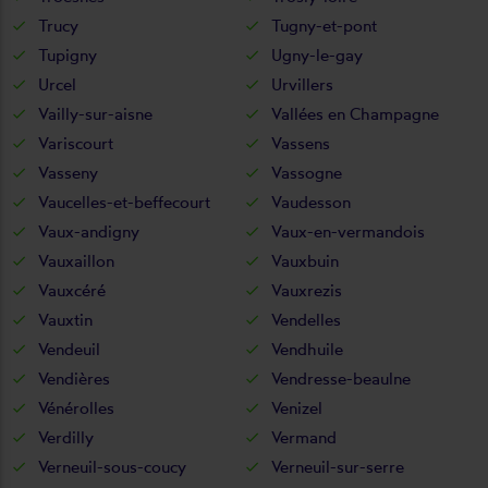
Trucy
Tugny-et-pont
Tupigny
Ugny-le-gay
Urcel
Urvillers
Vailly-sur-aisne
Vallées en Champagne
Variscourt
Vassens
Vasseny
Vassogne
Vaucelles-et-beffecourt
Vaudesson
Vaux-andigny
Vaux-en-vermandois
Vauxaillon
Vauxbuin
Vauxcéré
Vauxrezis
Vauxtin
Vendelles
Vendeuil
Vendhuile
Vendières
Vendresse-beaulne
Vénérolles
Venizel
Verdilly
Vermand
Verneuil-sous-coucy
Verneuil-sur-serre