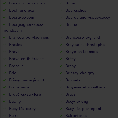
Bouconville-vauclair
Boué
Bouffignereux
Bouresches
Bourg-et-comin
Bourguignon-sous-coucy
Bourguignon-sous-
Braine
montbavin
Brancourt-en-laonnois
Brancourt-le-grand
Brasles
Bray-saint-christophe
Braye
Braye-en-laonnois
Braye-en-thiérache
Brécy
Brenelle
Breny
Brie
Brissay-choigny
Brissy-hamégicourt
Brumetz
Brunehamel
Bruyères-et-montbérault
Bruyères-sur-fère
Bruys
Bucilly
Bucy-le-long
Bucy-lès-cerny
Bucy-lès-pierrepont
Buire
Buironfosse