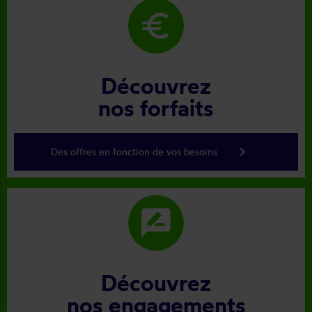
euro
Découvrez
nos forfaits
keyboard_arrow_right
Des offres en fonction de vos besoins
rate_review
Découvrez
nos engagements