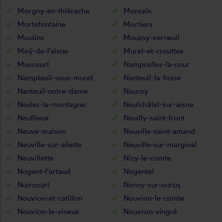
Morgny-en-thiérache
Morsain
Mortefontaine
Mortiers
Moulins
Moussy-verneuil
Moÿ-de-l'aisne
Muret-et-crouttes
Muscourt
Nampcelles-la-cour
Nampteuil-sous-muret
Nanteuil-la-fosse
Nanteuil-notre-dame
Nauroy
Nesles-la-montagne
Neufchâtel-sur-aisne
Neuflieux
Neuilly-saint-front
Neuve-maison
Neuville-saint-amand
Neuville-sur-ailette
Neuville-sur-margival
Neuvillette
Nizy-le-comte
Nogent-l'artaud
Nogentel
Noircourt
Noroy-sur-ourcq
Nouvion-et-catillon
Nouvion-le-comte
Nouvion-le-vineux
Nouvron-vingré