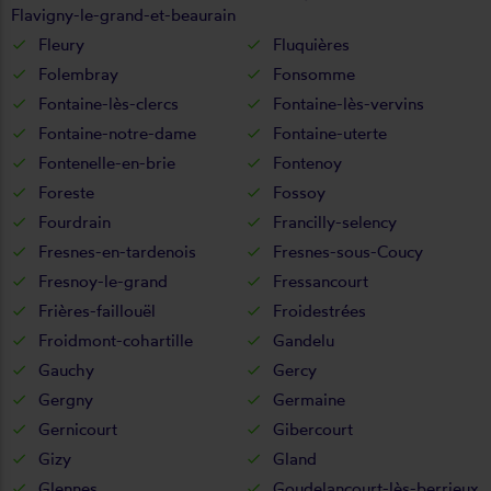
Flavigny-le-grand-et-beaurain
Fleury
Fluquières
Folembray
Fonsomme
Fontaine-lès-clercs
Fontaine-lès-vervins
Fontaine-notre-dame
Fontaine-uterte
Fontenelle-en-brie
Fontenoy
Foreste
Fossoy
Fourdrain
Francilly-selency
Fresnes-en-tardenois
Fresnes-sous-Coucy
Fresnoy-le-grand
Fressancourt
Frières-faillouël
Froidestrées
Froidmont-cohartille
Gandelu
Gauchy
Gercy
Gergny
Germaine
Gernicourt
Gibercourt
Gizy
Gland
Glennes
Goudelancourt-lès-berrieux