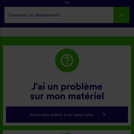
ou
Choisissez un département
help_outline
J'ai un problème
sur mon matériel
keyboard_arrow_right
Nous vous aidons à en savoir plus