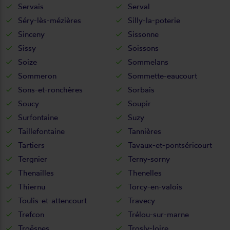
Servais
Serval
Séry-lès-mézières
Silly-la-poterie
Sinceny
Sissonne
Sissy
Soissons
Soize
Sommelans
Sommeron
Sommette-eaucourt
Sons-et-ronchères
Sorbais
Soucy
Soupir
Surfontaine
Suzy
Taillefontaine
Tannières
Tartiers
Tavaux-et-pontséricourt
Tergnier
Terny-sorny
Thenailles
Thenelles
Thiernu
Torcy-en-valois
Toulis-et-attencourt
Travecy
Trefcon
Trélou-sur-marne
Troësnes
Trosly-loire