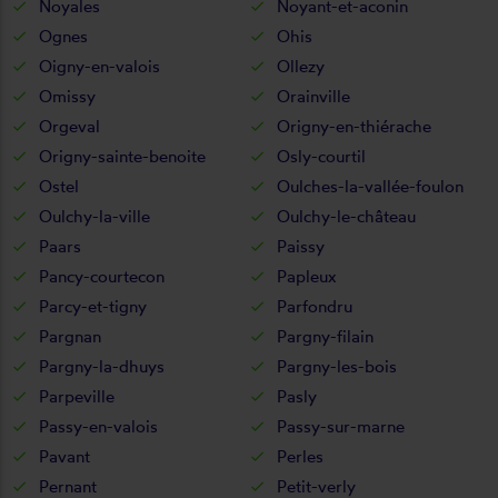
Noyales
Noyant-et-aconin
Ognes
Ohis
Oigny-en-valois
Ollezy
Omissy
Orainville
Orgeval
Origny-en-thiérache
Origny-sainte-benoite
Osly-courtil
Ostel
Oulches-la-vallée-foulon
Oulchy-la-ville
Oulchy-le-château
Paars
Paissy
Pancy-courtecon
Papleux
Parcy-et-tigny
Parfondru
Pargnan
Pargny-filain
Pargny-la-dhuys
Pargny-les-bois
Parpeville
Pasly
Passy-en-valois
Passy-sur-marne
Pavant
Perles
Pernant
Petit-verly