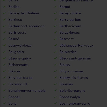
Benay
Bergues-sur-sambre
Berlise
Bernot
Bernoy-le-Château
Berny-rivière
Berrieux
Berry-au-bac
Bertaucourt-epourdon
Berthenicourt
Bertricourt
Berzy-le-sec
Besmé
Besmont
Besny-et-loizy
Béthancourt-en-vaux
Beugneux
Beuvardes
Bézu-le-guéry
Bézu-saint-germain
Bichancourt
Bieuxy
Bièvres
Billy-sur-aisne
Billy-sur-ourcq
Blanzy-lès-fismes
Blérancourt
Blesmes
Bohain-en-vermandois
Bois-lès-pargny
Bonneil
Bonnesvalyn
Bony
Bosmont-sur-serre