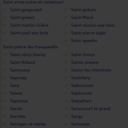
Saint-erme-outre-et-ramecourt
Saint-gengoulph
Saint-gobain
Saint-gobert
Saint-Mard
Saint-martin-rivière
Saint-nicolas-aux-bois
Saint-paul-aux-bois
Saint-pierre-aigle
Saint-quentin
Saint-pierre-lès-franqueville
Saint-rémy-blanzy
Saint-Simon
Saint-thibaut
Sainte-preuve
Samoussy
Sancy-les-cheminots
Saponay
Saulchery
Savy
Seboncourt
Selens
Septmonts
Septvaux
Sequehart
Serain
Seraucourt-le-grand
Serches
Sergy
Seringes-et-nesles
Sermoise