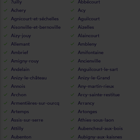
?uilly
Abbécourt
Achery
Acy
Agnicourt-et-séchelles
Aguilcourt
Aisonville-et-bernoville
Aizelles
Aizy-jouy
Alaincourt
Allemant
Ambleny
Ambrief
Amifontaine
Amigny-rouy
Ancienville
Andelain
Anguilcourt-le-sart
Anizy-le-château
Anizy-le-Grand
Annois
Any-martin-rieux
Archon
Arcy-sainte-restitue
Armentières-sur-ourcq
Arrancy
Artemps
Artonges
Assis-sur-serre
Athies-sous-laon
Attilly
Aubencheul-aux-bois
Aubenton
Aubigny-aux-kaisnes