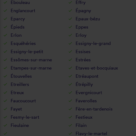
Ebouleau
Effry
Englancourt
Épagny
Eparcy
Epaux-bézu
Épieds
Eppes
Erlon
Erloy
Esquéhéries
Essigny-le-grand
Essigny-le-petit
Essises
Essômes-sur-marne
Estrées
Etampes-sur-marne
Etaves-et-bocquiaux
Étouvelles
Etréaupont
Etreillers
Étrépilly
Etreux
Evergnicourt
Faucoucourt
Faverolles
Fayet
Fère-en-tardenois
Fesmy-le-sart
Festieux
Fieulaine
Filain
Flavy-le-martel