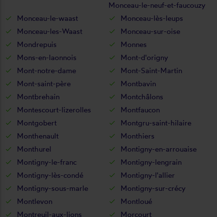
Monceau-le-neuf-et-faucouzy
Monceau-le-waast
Monceau-lès-leups
Monceau-les-Waast
Monceau-sur-oise
Mondrepuis
Monnes
Mons-en-laonnois
Mont-d'origny
Mont-notre-dame
Mont-Saint-Martin
Mont-saint-père
Montbavin
Montbrehain
Montchâlons
Montescourt-lizerolles
Montfaucon
Montgobert
Montgru-saint-hilaire
Monthenault
Monthiers
Monthurel
Montigny-en-arrouaise
Montigny-le-franc
Montigny-lengrain
Montigny-lès-condé
Montigny-l'allier
Montigny-sous-marle
Montigny-sur-crécy
Montlevon
Montloué
Montreuil-aux-lions
Morcourt