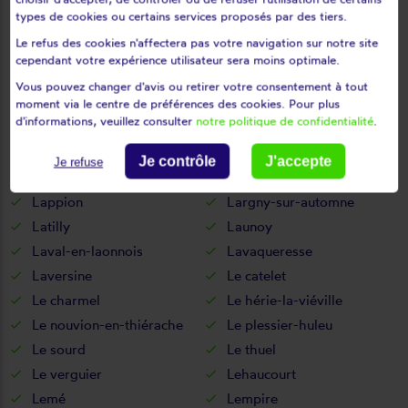
La vallée-au-blé
La vallée-mulâtre
types de cookies ou certains services proposés par des tiers.
La ville-aux-bois-lès-dizy
Le refus des cookies n'affectera pas votre navigation sur notre site
La ville-aux-bois-lès-pontavert
cependant votre expérience utilisateur sera moins optimale.
Laffaux
Laigny
Vous pouvez changer d'avis ou retirer votre consentement à tout
Lanchy
Landicourt
moment via le centre de préférences des cookies. Pour plus
d'informations, veuillez consulter
notre politique de confidentialité
.
Landifay-et-bertaignemont
Landouzy-la-cour
Landouzy-la-ville
Landricourt
Je contrôle
J'accepte
Je refuse
Laniscourt
Laon
Lappion
Largny-sur-automne
Latilly
Launoy
Laval-en-laonnois
Lavaqueresse
Laversine
Le catelet
Le charmel
Le hérie-la-viéville
Le nouvion-en-thiérache
Le plessier-huleu
Le sourd
Le thuel
Le verguier
Lehaucourt
Lemé
Lempire