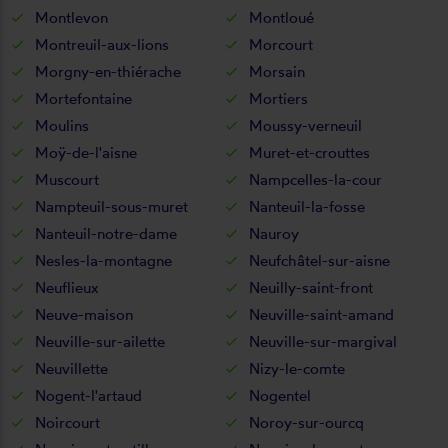
Montlevon
Montloué
Montreuil-aux-lions
Morcourt
Morgny-en-thiérache
Morsain
Mortefontaine
Mortiers
Moulins
Moussy-verneuil
Moÿ-de-l'aisne
Muret-et-crouttes
Muscourt
Nampcelles-la-cour
Nampteuil-sous-muret
Nanteuil-la-fosse
Nanteuil-notre-dame
Nauroy
Nesles-la-montagne
Neufchâtel-sur-aisne
Neuflieux
Neuilly-saint-front
Neuve-maison
Neuville-saint-amand
Neuville-sur-ailette
Neuville-sur-margival
Neuvillette
Nizy-le-comte
Nogent-l'artaud
Nogentel
Noircourt
Noroy-sur-ourcq