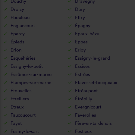
Douchy
Dravegny
Droizy
Dury
Ebouleau
Effry
Englancourt
Épagny
Eparcy
Epaux-bézu
Épieds
Eppes
Erlon
Erloy
Esquéhéries
Essigny-le-grand
Essigny-le-petit
Essises
Essômes-sur-marne
Estrées
Etampes-sur-marne
Etaves-et-bocquiaux
Étouvelles
Etréaupont
Etreillers
Étrépilly
Etreux
Evergnicourt
Faucoucourt
Faverolles
Fayet
Fère-en-tardenois
Fesmy-le-sart
Festieux