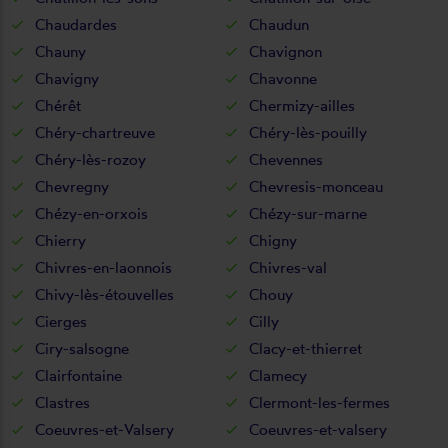
Chaudardes
Chaudun
Chauny
Chavignon
Chavigny
Chavonne
Chérêt
Chermizy-ailles
Chéry-chartreuve
Chéry-lès-pouilly
Chéry-lès-rozoy
Chevennes
Chevregny
Chevresis-monceau
Chézy-en-orxois
Chézy-sur-marne
Chierry
Chigny
Chivres-en-laonnois
Chivres-val
Chivy-lès-étouvelles
Chouy
Cierges
Cilly
Ciry-salsogne
Clacy-et-thierret
Clairfontaine
Clamecy
Clastres
Clermont-les-fermes
Coeuvres-et-Valsery
Coeuvres-et-valsery