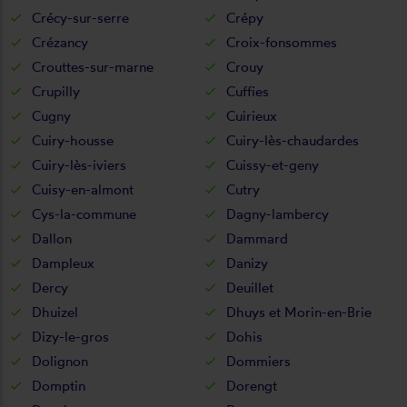
Crécy-sur-serre
Crépy
Crézancy
Croix-fonsommes
Crouttes-sur-marne
Crouy
Crupilly
Cuffies
Cugny
Cuirieux
Cuiry-housse
Cuiry-lès-chaudardes
Cuiry-lès-iviers
Cuissy-et-geny
Cuisy-en-almont
Cutry
Cys-la-commune
Dagny-lambercy
Dallon
Dammard
Dampleux
Danizy
Dercy
Deuillet
Dhuizel
Dhuys et Morin-en-Brie
Dizy-le-gros
Dohis
Dolignon
Dommiers
Domptin
Dorengt