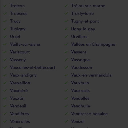
Trefcon
Trélou-sur-marne
Troësnes
Trosly-loire
Trucy
Tugny-et-pont
Tupigny
Ugny-le-gay
Urcel
Urvillers
Vailly-sur-aisne
Vallées en Champagne
Variscourt
Vassens
Vasseny
Vassogne
Vaucelles-et-beffecourt
Vaudesson
Vaux-andigny
Vaux-en-vermandois
Vauxaillon
Vauxbuin
Vauxcéré
Vauxrezis
Vauxtin
Vendelles
Vendeuil
Vendhuile
Vendières
Vendresse-beaulne
Vénérolles
Venizel