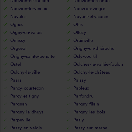
Nouvion-et-catillon
Nouvion-le-comte
Nouvion-le-vineux
Nouvron-vingré
Noyales
Noyant-et-aconin
Ognes
Ohis
Oigny-en-valois
Ollezy
Omissy
Orainville
Orgeval
Origny-en-thiérache
Origny-sainte-benoite
Osly-courtil
Ostel
Oulches-la-vallée-foulon
Oulchy-la-ville
Oulchy-le-château
Paars
Paissy
Pancy-courtecon
Papleux
Parcy-et-tigny
Parfondru
Pargnan
Pargny-filain
Pargny-la-dhuys
Pargny-les-bois
Parpeville
Pasly
Passy-en-valois
Passy-sur-marne