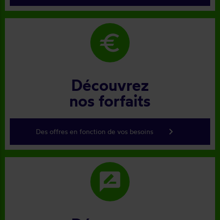
euro
Découvrez
nos forfaits
keyboard_arrow_right
Des offres en fonction de vos besoins
rate_review