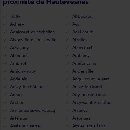
proximité de Hautevesnes
?uilly
Abbécourt
Achery
Acy
Agnicourt-et-séchelles
Aguilcourt
Aisonville-et-bernoville
Aizelles
Aizy-jouy
Alaincourt
Allemant
Ambleny
Ambrief
Amifontaine
Amigny-rouy
Ancienville
Andelain
Anguilcourt-le-sart
Anizy-le-château
Anizy-le-Grand
Annois
Any-martin-rieux
Archon
Arcy-sainte-restitue
Armentières-sur-ourcq
Arrancy
Artemps
Artonges
Assis-sur-serre
Athies-sous-laon