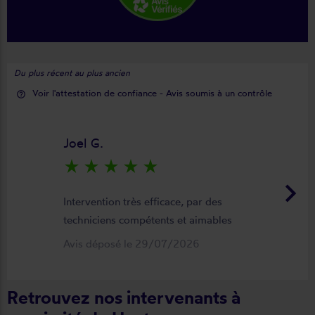
Du plus récent au plus ancien
Voir l'attestation de confiance - Avis soumis à un contrôle
help_outline
Joel G.
star_rate
star_rate
star_rate
star_rate
star_rate
keyboard_arrow_right
Intervention très efficace, par des
techniciens compétents et aimables
Avis déposé le 29/07/2026
Retrouvez nos intervenants à