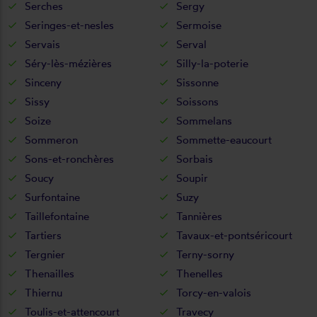
Serches
Sergy
Seringes-et-nesles
Sermoise
Servais
Serval
Séry-lès-mézières
Silly-la-poterie
Sinceny
Sissonne
Sissy
Soissons
Soize
Sommelans
Sommeron
Sommette-eaucourt
Sons-et-ronchères
Sorbais
Soucy
Soupir
Surfontaine
Suzy
Taillefontaine
Tannières
Tartiers
Tavaux-et-pontséricourt
Tergnier
Terny-sorny
Thenailles
Thenelles
Thiernu
Torcy-en-valois
Toulis-et-attencourt
Travecy