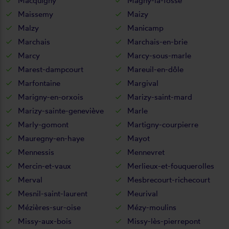
Macquigny
Magny-la-fosse
Maissemy
Maizy
Malzy
Manicamp
Marchais
Marchais-en-brie
Marcy
Marcy-sous-marle
Marest-dampcourt
Mareuil-en-dôle
Marfontaine
Margival
Marigny-en-orxois
Marizy-saint-mard
Marizy-sainte-geneviève
Marle
Marly-gomont
Martigny-courpierre
Mauregny-en-haye
Mayot
Mennessis
Mennevret
Mercin-et-vaux
Merlieux-et-fouquerolles
Merval
Mesbrecourt-richecourt
Mesnil-saint-laurent
Meurival
Mézières-sur-oise
Mézy-moulins
Missy-aux-bois
Missy-lès-pierrepont