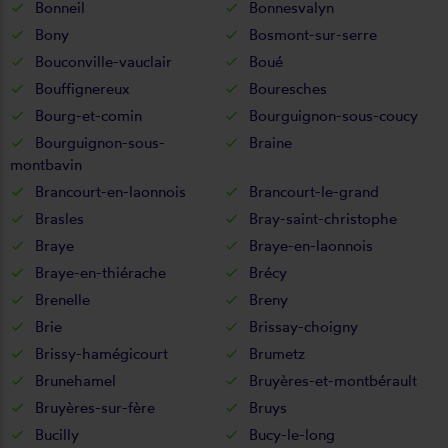
Bonneil
Bonnesvalyn
Bony
Bosmont-sur-serre
Bouconville-vauclair
Boué
Bouffignereux
Bouresches
Bourg-et-comin
Bourguignon-sous-coucy
Bourguignon-sous-
Braine
montbavin
Brancourt-en-laonnois
Brancourt-le-grand
Brasles
Bray-saint-christophe
Braye
Braye-en-laonnois
Braye-en-thiérache
Brécy
Brenelle
Breny
Brie
Brissay-choigny
Brissy-hamégicourt
Brumetz
Brunehamel
Bruyères-et-montbérault
Bruyères-sur-fère
Bruys
Bucilly
Bucy-le-long