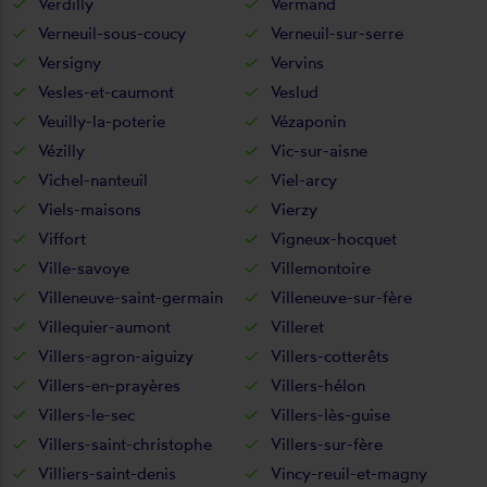
Verdilly
Vermand
Verneuil-sous-coucy
Verneuil-sur-serre
Versigny
Vervins
Vesles-et-caumont
Veslud
Veuilly-la-poterie
Vézaponin
Vézilly
Vic-sur-aisne
Vichel-nanteuil
Viel-arcy
Viels-maisons
Vierzy
Viffort
Vigneux-hocquet
Ville-savoye
Villemontoire
Villeneuve-saint-germain
Villeneuve-sur-fère
Villequier-aumont
Villeret
Villers-agron-aiguizy
Villers-cotterêts
Villers-en-prayères
Villers-hélon
Villers-le-sec
Villers-lès-guise
Villers-saint-christophe
Villers-sur-fère
Villiers-saint-denis
Vincy-reuil-et-magny