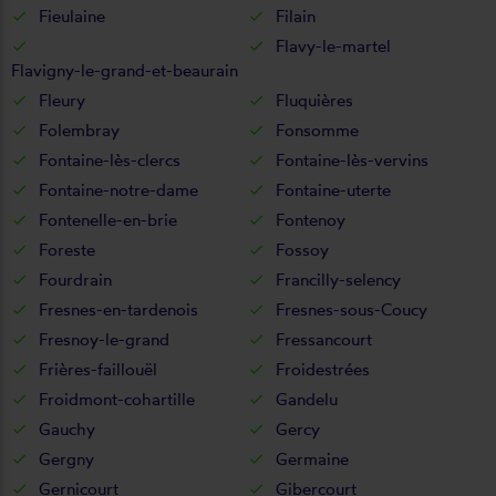
Fieulaine
Filain
Flavy-le-martel
Flavigny-le-grand-et-beaurain
Fleury
Fluquières
Folembray
Fonsomme
Fontaine-lès-clercs
Fontaine-lès-vervins
Fontaine-notre-dame
Fontaine-uterte
Fontenelle-en-brie
Fontenoy
Foreste
Fossoy
Fourdrain
Francilly-selency
Fresnes-en-tardenois
Fresnes-sous-Coucy
Fresnoy-le-grand
Fressancourt
Frières-faillouël
Froidestrées
Froidmont-cohartille
Gandelu
Gauchy
Gercy
Gergny
Germaine
Gernicourt
Gibercourt