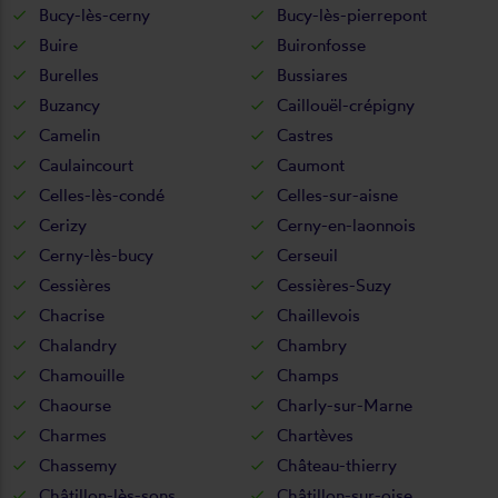
Bucy-lès-cerny
Bucy-lès-pierrepont
Buire
Buironfosse
Burelles
Bussiares
Buzancy
Caillouël-crépigny
Camelin
Castres
Caulaincourt
Caumont
Celles-lès-condé
Celles-sur-aisne
Cerizy
Cerny-en-laonnois
Cerny-lès-bucy
Cerseuil
Cessières
Cessières-Suzy
Chacrise
Chaillevois
Chalandry
Chambry
Chamouille
Champs
Chaourse
Charly-sur-Marne
Charmes
Chartèves
Chassemy
Château-thierry
Châtillon-lès-sons
Châtillon-sur-oise