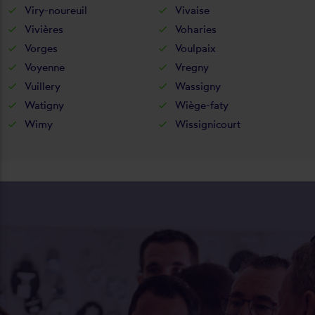
Viry-noureuil
Vivaise
Vivières
Voharies
Vorges
Voulpaix
Voyenne
Vregny
Vuillery
Wassigny
Watigny
Wiège-faty
Wimy
Wissignicourt