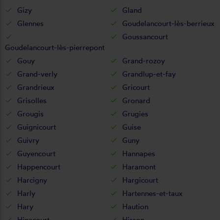
Gizy
Gland
Glennes
Goudelancourt-lès-berrieux
Goussancourt
Goudelancourt-lès-pierrepont
Gouy
Grand-rozoy
Grand-verly
Grandlup-et-fay
Grandrieux
Gricourt
Grisolles
Gronard
Grougis
Grugies
Guignicourt
Guise
Guivry
Guny
Guyencourt
Hannapes
Happencourt
Haramont
Harcigny
Hargicourt
Harly
Hartennes-et-taux
Hary
Haution
Hinacourt
Hirson