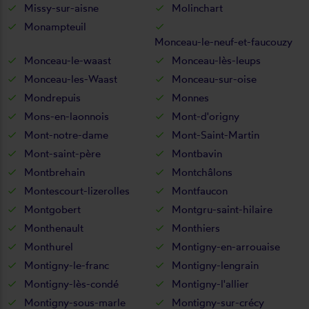
Missy-sur-aisne
Molinchart
Monampteuil
Monceau-le-neuf-et-faucouzy
Monceau-le-waast
Monceau-lès-leups
Monceau-les-Waast
Monceau-sur-oise
Mondrepuis
Monnes
Mons-en-laonnois
Mont-d'origny
Mont-notre-dame
Mont-Saint-Martin
Mont-saint-père
Montbavin
Montbrehain
Montchâlons
Montescourt-lizerolles
Montfaucon
Montgobert
Montgru-saint-hilaire
Monthenault
Monthiers
Monthurel
Montigny-en-arrouaise
Montigny-le-franc
Montigny-lengrain
Montigny-lès-condé
Montigny-l'allier
Montigny-sous-marle
Montigny-sur-crécy