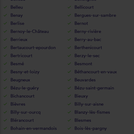
Belleu
Bellicourt
Benay
Bergues-sur-sambre
Berlise
Bernot
Bernoy-le-Château
Berny-rivière
Berrieux
Berry-au-bac
Bertaucourt-epourdon
Berthenicourt
Bertricourt
Berzy-le-sec
Besmé
Besmont
Besny-et-loizy
Béthancourt-en-vaux
Beugneux
Beuvardes
Bézu-le-guéry
Bézu-saint-germain
Bichancourt
Bieuxy
Bièvres
Billy-sur-aisne
Billy-sur-ourcq
Blanzy-lès-fismes
Blérancourt
Blesmes
Bohain-en-vermandois
Bois-lès-pargny