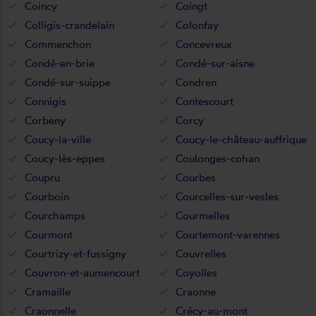
Coincy
Coingt
Colligis-crandelain
Colonfay
Commenchon
Concevreux
Condé-en-brie
Condé-sur-aisne
Condé-sur-suippe
Condren
Connigis
Contescourt
Corbeny
Corcy
Coucy-la-ville
Coucy-le-château-auffrique
Coucy-lès-eppes
Coulonges-cohan
Coupru
Courbes
Courboin
Courcelles-sur-vesles
Courchamps
Courmelles
Courmont
Courtemont-varennes
Courtrizy-et-fussigny
Couvrelles
Couvron-et-aumencourt
Coyolles
Cramaille
Craonne
Craonnelle
Crécy-au-mont