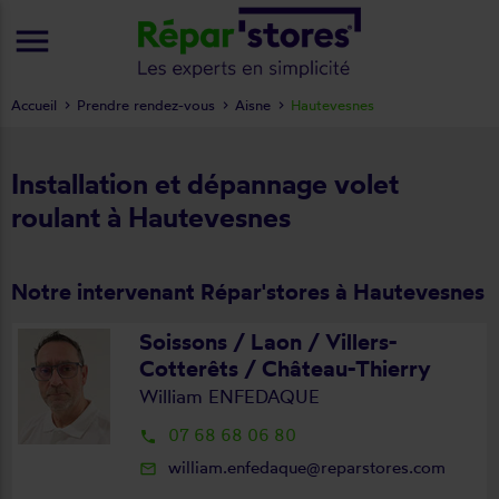
menu
Accueil
Prendre rendez-vous
Aisne
Hautevesnes
Installation et dépannage volet
roulant à Hautevesnes
Notre intervenant Répar'stores à Hautevesnes
Soissons / Laon / Villers-
Cotterêts / Château-Thierry
William ENFEDAQUE
07 68 68 06 80
local_phone
william.enfedaque@reparstores.com
mail_outline