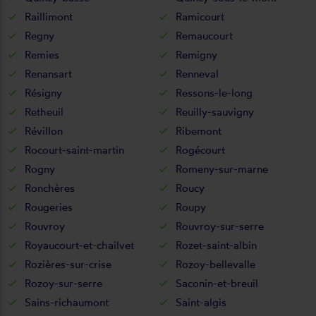
Raillimont
Ramicourt
Regny
Remaucourt
Remies
Remigny
Renansart
Renneval
Résigny
Ressons-le-long
Retheuil
Reuilly-sauvigny
Révillon
Ribemont
Rocourt-saint-martin
Rogécourt
Rogny
Romeny-sur-marne
Ronchères
Roucy
Rougeries
Roupy
Rouvroy
Rouvroy-sur-serre
Royaucourt-et-chailvet
Rozet-saint-albin
Rozières-sur-crise
Rozoy-bellevalle
Rozoy-sur-serre
Saconin-et-breuil
Sains-richaumont
Saint-algis