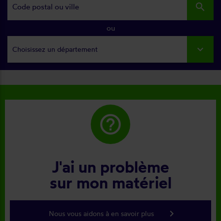
search
ou
Choisissez un département
help_outline
J'ai un problème
sur mon matériel
keyboard_arrow_right
Nous vous aidons à en savoir plus