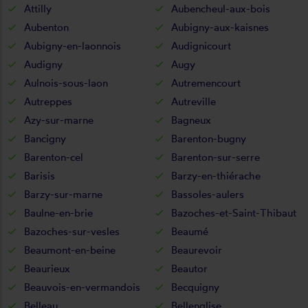
Attilly
Aubencheul-aux-bois
Aubenton
Aubigny-aux-kaisnes
Aubigny-en-laonnois
Audignicourt
Audigny
Augy
Aulnois-sous-laon
Autremencourt
Autreppes
Autreville
Azy-sur-marne
Bagneux
Bancigny
Barenton-bugny
Barenton-cel
Barenton-sur-serre
Barisis
Barzy-en-thiérache
Barzy-sur-marne
Bassoles-aulers
Baulne-en-brie
Bazoches-et-Saint-Thibaut
Bazoches-sur-vesles
Beaumé
Beaumont-en-beine
Beaurevoir
Beaurieux
Beautor
Beauvois-en-vermandois
Becquigny
Belleau
Bellenglise