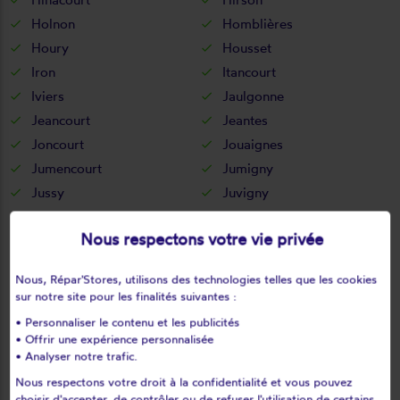
Holnon
Homblières
Houry
Housset
Iron
Itancourt
Iviers
Jaulgonne
Jeancourt
Jeantes
Joncourt
Jouaignes
Jumencourt
Jumigny
Jussy
Juvigny
Juvincourt-et-damary
La bouteille
Nous respectons votre vie privée
La capelle
La celle-sous-montmirail
La chapelle-monthodon
La chapelle-sur-chézy
Nous, Répar'Stores, utilisons des technologies telles que les cookies
La croix-sur-ourcq
La fère
sur notre site pour les finalités suivantes :
La ferté-chevresis
La ferté-milon
• Personnaliser le contenu et les publicités
La hérie
La malmaison
• Offrir une expérience personnalisée
• Analyser notre trafic.
La neuville-bosmont
La neuville-en-beine
Nous respectons votre droit à la confidentialité et vous pouvez
La neuville-housset
La neuville-lès-dorengt
choisir d'accepter, de contrôler ou de refuser l'utilisation de certains