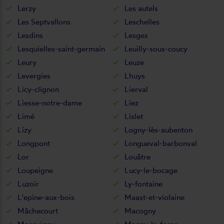
Lerzy
Les autels
Les Septvallons
Leschelles
Lesdins
Lesges
Lesquielles-saint-germain
Leuilly-sous-coucy
Leury
Leuze
Levergies
Lhuys
Licy-clignon
Lierval
Liesse-notre-dame
Liez
Limé
Lislet
Lizy
Logny-lès-aubenton
Longpont
Longueval-barbonval
Lor
Louâtre
Loupeigne
Lucy-le-bocage
Luzoir
Ly-fontaine
L'epine-aux-bois
Maast-et-violaine
Mâchecourt
Macogny