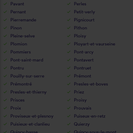
Pavant
Perles
Pernant
Petit-verly
Pierremande
Pignicourt
Pinon
Pithon
Pleine-selve
Ploisy
Plomion
Ployart-et-vaurseine
Pommiers
Pont-arcy
Pont-saint-mard
Pontavert
Pontru
Pontruet
Pouilly-sur-serre
Prémont
Prémontré
Presles-et-boves
Presles-et-thierny
Priez
Prisces
Proisy
Proix
Prouvais
Proviseux-et-plesnoy
Puiseux-en-retz
Puisieux-et-clanlieu
Quierzy
Quincy-basse
Quincy-sous-le-mont