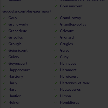
Goussancourt
Goudelancourt-lès-pierrepont
Gouy
Grand-rozoy
Grand-verly
Grandlup-et-fay
Grandrieux
Gricourt
Grisolles
Gronard
Grougis
Grugies
Guignicourt
Guise
Guivry
Guny
Guyencourt
Hannapes
Happencourt
Haramont
Harcigny
Hargicourt
Harly
Hartennes-et-taux
Hary
Hautevesnes
Haution
Hirson
Holnon
Homblières