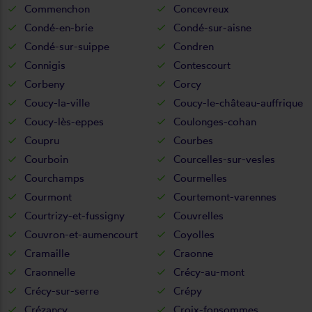
Commenchon
Concevreux
Condé-en-brie
Condé-sur-aisne
Condé-sur-suippe
Condren
Connigis
Contescourt
Corbeny
Corcy
Coucy-la-ville
Coucy-le-château-auffrique
Coucy-lès-eppes
Coulonges-cohan
Coupru
Courbes
Courboin
Courcelles-sur-vesles
Courchamps
Courmelles
Courmont
Courtemont-varennes
Courtrizy-et-fussigny
Couvrelles
Couvron-et-aumencourt
Coyolles
Cramaille
Craonne
Craonnelle
Crécy-au-mont
Crécy-sur-serre
Crépy
Crézancy
Croix-fonsommes