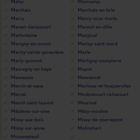
Malzy
Manicamp
Marchais
Marchais-en-brie
Marcy
Marcy-sous-marle
Marest-dampcourt
Mareuil-en-dôle
Marfontaine
Margival
Marigny-en-orxois
Marizy-saint-mard
Marizy-sainte-geneviève
Marle
Marly-gomont
Martigny-courpierre
Mauregny-en-haye
Mayot
Mennessis
Mennevret
Mercin-et-vaux
Merlieux-et-fouquerolles
Merval
Mesbrecourt-richecourt
Mesnil-saint-laurent
Meurival
Mézières-sur-oise
Mézy-moulins
Missy-aux-bois
Missy-lès-pierrepont
Missy-sur-aisne
Molinchart
Monampteuil