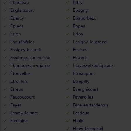
Ebouleau
Effry
Englancourt
Épagny
Eparcy
Epaux-bézu
Épieds
Eppes
Erlon
Erloy
Esquéhéries
Essigny-le-grand
Essigny-le-petit
Essises
Essômes-sur-marne
Estrées
Etampes-sur-marne
Etaves-et-bocquiaux
Étouvelles
Etréaupont
Etreillers
Étrépilly
Etreux
Evergnicourt
Faucoucourt
Faverolles
Fayet
Fère-en-tardenois
Fesmy-le-sart
Festieux
Fieulaine
Filain
Flavy-le-martel