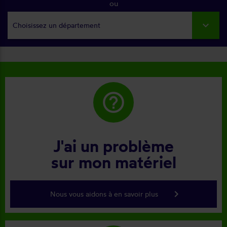
ou
Choisissez un département
help_outline
J'ai un problème
sur mon matériel
keyboard_arrow_right
Nous vous aidons à en savoir plus