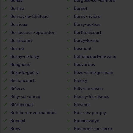
Benay
Bergues-sur-sambre
Berlise
Bernot
Bernoy-le-Château
Berny-rivière
Berrieux
Berry-au-bac
Bertaucourt-epourdon
Berthenicourt
Bertricourt
Berzy-le-sec
Besmé
Besmont
Besny-et-loizy
Béthancourt-en-vaux
Beugneux
Beuvardes
Bézu-le-guéry
Bézu-saint-germain
Bichancourt
Bieuxy
Bièvres
Billy-sur-aisne
Billy-sur-ourcq
Blanzy-lès-fismes
Blérancourt
Blesmes
Bohain-en-vermandois
Bois-lès-pargny
Bonneil
Bonnesvalyn
Bony
Bosmont-sur-serre