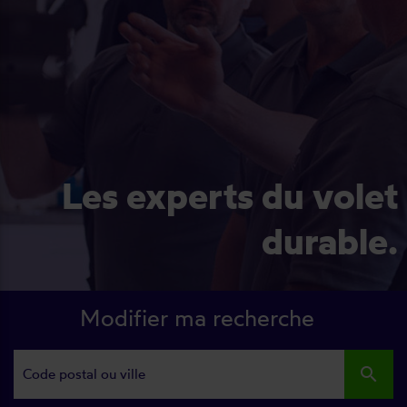
Les experts du volet
durable.
Modifier ma recherche
search