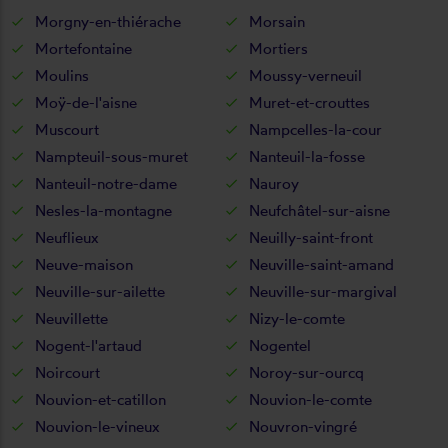
Morgny-en-thiérache
Morsain
Mortefontaine
Mortiers
Moulins
Moussy-verneuil
Moÿ-de-l'aisne
Muret-et-crouttes
Muscourt
Nampcelles-la-cour
Nampteuil-sous-muret
Nanteuil-la-fosse
Nanteuil-notre-dame
Nauroy
Nesles-la-montagne
Neufchâtel-sur-aisne
Neuflieux
Neuilly-saint-front
Neuve-maison
Neuville-saint-amand
Neuville-sur-ailette
Neuville-sur-margival
Neuvillette
Nizy-le-comte
Nogent-l'artaud
Nogentel
Noircourt
Noroy-sur-ourcq
Nouvion-et-catillon
Nouvion-le-comte
Nouvion-le-vineux
Nouvron-vingré