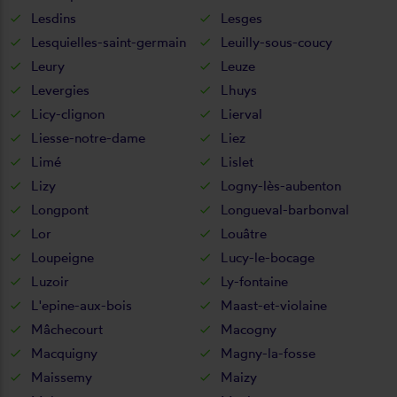
Lesdins
Lesges
Lesquielles-saint-germain
Leuilly-sous-coucy
Leury
Leuze
Levergies
Lhuys
Licy-clignon
Lierval
Liesse-notre-dame
Liez
Limé
Lislet
Lizy
Logny-lès-aubenton
Longpont
Longueval-barbonval
Lor
Louâtre
Loupeigne
Lucy-le-bocage
Luzoir
Ly-fontaine
L'epine-aux-bois
Maast-et-violaine
Mâchecourt
Macogny
Macquigny
Magny-la-fosse
Maissemy
Maizy