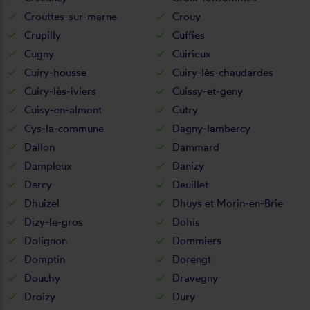
Crouttes-sur-marne
Crouy
Crupilly
Cuffies
Cugny
Cuirieux
Cuiry-housse
Cuiry-lès-chaudardes
Cuiry-lès-iviers
Cuissy-et-geny
Cuisy-en-almont
Cutry
Cys-la-commune
Dagny-lambercy
Dallon
Dammard
Dampleux
Danizy
Dercy
Deuillet
Dhuizel
Dhuys et Morin-en-Brie
Dizy-le-gros
Dohis
Dolignon
Dommiers
Domptin
Dorengt
Douchy
Dravegny
Droizy
Dury