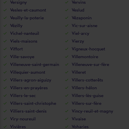
Versigny
Vervins
Vesles-et-caumont
Veslud
Veuilly-la-poterie
Vézaponin
Vézilly
Vic-sur-aisne
Vichel-nanteuil
Viel-arcy
Viels-maisons
Vierzy
Viffort
Vigneux-hocquet
Ville-savoye
Villemontoire
Villeneuve-saint-germain
Villeneuve-sur-fère
Villequier-aumont
Villeret
Villers-agron-aiguizy
Villers-cotterêts
Villers-en-prayères
Villers-hélon
Villers-le-sec
Villers-lès-guise
Villers-saint-christophe
Villers-sur-fère
Villiers-saint-denis
Vincy-reuil-et-magny
Viry-noureuil
Vivaise
Vivières
Voharies