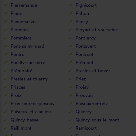
Pierremande
Pignicourt
Pinon
Pithon
Pleine-selve
Ploisy
Plomion
Ployart-et-vaurseine
Pommiers
Pont-arcy
Pont-saint-mard
Pontavert
Pontru
Pontruet
Pouilly-sur-serre
Prémont
Prémontré
Presles-et-boves
Presles-et-thierny
Priez
Prisces
Proisy
Proix
Prouvais
Proviseux-et-plesnoy
Puiseux-en-retz
Puisieux-et-clanlieu
Quierzy
Quincy-basse
Quincy-sous-le-mont
Raillimont
Ramicourt