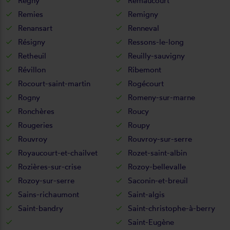
Regny
Remaucourt
Remies
Remigny
Renansart
Renneval
Résigny
Ressons-le-long
Retheuil
Reuilly-sauvigny
Révillon
Ribemont
Rocourt-saint-martin
Rogécourt
Rogny
Romeny-sur-marne
Ronchères
Roucy
Rougeries
Roupy
Rouvroy
Rouvroy-sur-serre
Royaucourt-et-chailvet
Rozet-saint-albin
Rozières-sur-crise
Rozoy-bellevalle
Rozoy-sur-serre
Saconin-et-breuil
Sains-richaumont
Saint-algis
Saint-bandry
Saint-christophe-à-berry
Saint-Eugène