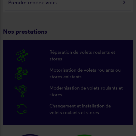
keyboard_arrow_right
Prendre rendez-vous
Nos prestations
Réparation de volets roulants et
stores
Motorisation de volets roulants ou
stores existants
Modernisation de volets roulants et
stores
Changement et installation de
volets roulants et stores