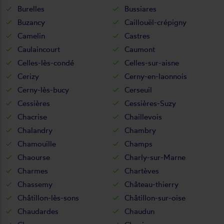
Burelles
Bussiares
Buzancy
Caillouël-crépigny
Camelin
Castres
Caulaincourt
Caumont
Celles-lès-condé
Celles-sur-aisne
Cerizy
Cerny-en-laonnois
Cerny-lès-bucy
Cerseuil
Cessières
Cessières-Suzy
Chacrise
Chaillevois
Chalandry
Chambry
Chamouille
Champs
Chaourse
Charly-sur-Marne
Charmes
Chartèves
Chassemy
Château-thierry
Châtillon-lès-sons
Châtillon-sur-oise
Chaudardes
Chaudun