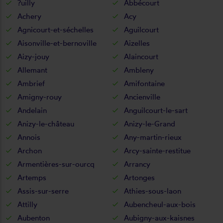
?uilly
Abbécourt
Achery
Acy
Agnicourt-et-séchelles
Aguilcourt
Aisonville-et-bernoville
Aizelles
Aizy-jouy
Alaincourt
Allemant
Ambleny
Ambrief
Amifontaine
Amigny-rouy
Ancienville
Andelain
Anguilcourt-le-sart
Anizy-le-château
Anizy-le-Grand
Annois
Any-martin-rieux
Archon
Arcy-sainte-restitue
Armentières-sur-ourcq
Arrancy
Artemps
Artonges
Assis-sur-serre
Athies-sous-laon
Attilly
Aubencheul-aux-bois
Aubenton
Aubigny-aux-kaisnes