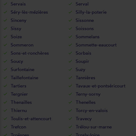
Servais
Serval
Séry-lès-mézières
Silly-la-poterie
Sinceny
Sissonne
Sissy
Soissons
Soize
Sommelans
Sommeron
Sommette-eaucourt
Sons-et-ronchères
Sorbais
Soucy
Soupir
Surfontaine
Suzy
Taillefontaine
Tannières
Tartiers
Tavaux-et-pontséricourt
Tergnier
Terny-sorny
Thenailles
Thenelles
Thiernu
Torcy-en-valois
Toulis-et-attencourt
Travecy
Trefcon
Trélou-sur-marne
Troësnes
Trosly-loire