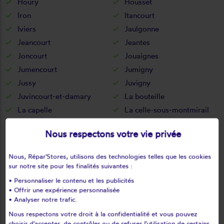
Houry
Housset
Iron
Itancourt
Iviers
Jaulgonne
Jeancourt
Jeantes
Joncourt
Jouaignes
Jumencourt
Jumigny
Jussy
Juvigny
Juvincourt-et-damary
La bouteille
La capelle
La celle-sous-montmirail
La chapelle-monthodon
La chapelle-sur-chézy
Nous respectons votre vie privée
La croix-sur-ourcq
La fère
La ferté-chevresis
La ferté-milon
Nous, Répar'Stores, utilisons des technologies telles que les cookies
La hérie
La malmaison
sur notre site pour les finalités suivantes :
La neuville-bosmont
La neuville-en-beine
• Personnaliser le contenu et les publicités
• Offrir une expérience personnalisée
La neuville-housset
La neuville-lès-dorengt
• Analyser notre trafic.
La vallée-au-blé
La vallée-mulâtre
Nous respectons votre droit à la confidentialité et vous pouvez
La ville-aux-bois-lès-dizy
choisir d'accepter, de contrôler ou de refuser l'utilisation de certains