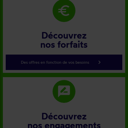
euro
Découvrez
nos forfaits
keyboard_arrow_right
Des offres en fonction de vos besoins
rate_review
Découvrez
nos engagements