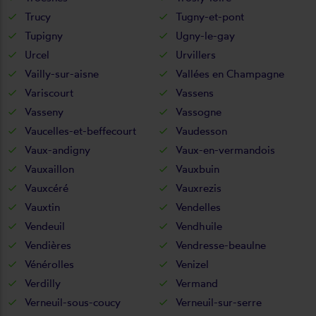
Trucy
Tugny-et-pont
Tupigny
Ugny-le-gay
Urcel
Urvillers
Vailly-sur-aisne
Vallées en Champagne
Variscourt
Vassens
Vasseny
Vassogne
Vaucelles-et-beffecourt
Vaudesson
Vaux-andigny
Vaux-en-vermandois
Vauxaillon
Vauxbuin
Vauxcéré
Vauxrezis
Vauxtin
Vendelles
Vendeuil
Vendhuile
Vendières
Vendresse-beaulne
Vénérolles
Venizel
Verdilly
Vermand
Verneuil-sous-coucy
Verneuil-sur-serre