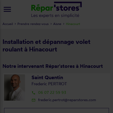
menu
Accueil
Prendre rendez-vous
Aisne
Hinacourt
Installation et dépannage volet
roulant à Hinacourt
Notre intervenant Répar'stores à Hinacourt
Saint Quentin
Frederic PERTROT
06 07 22 59 93
local_phone
frederic.pertrot@reparstores.com
mail_outline