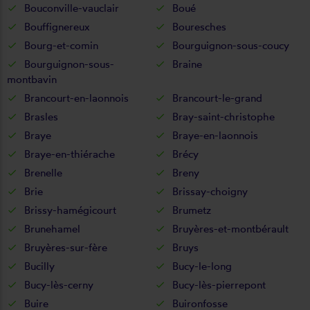
Bouconville-vauclair
Boué
Bouffignereux
Bouresches
Bourg-et-comin
Bourguignon-sous-coucy
Bourguignon-sous-
Braine
montbavin
Brancourt-en-laonnois
Brancourt-le-grand
Brasles
Bray-saint-christophe
Braye
Braye-en-laonnois
Braye-en-thiérache
Brécy
Brenelle
Breny
Brie
Brissay-choigny
Brissy-hamégicourt
Brumetz
Brunehamel
Bruyères-et-montbérault
Bruyères-sur-fère
Bruys
Bucilly
Bucy-le-long
Bucy-lès-cerny
Bucy-lès-pierrepont
Buire
Buironfosse