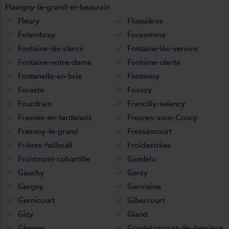
Flavigny-le-grand-et-beaurain
Fleury
Fluquières
Folembray
Fonsomme
Fontaine-lès-clercs
Fontaine-lès-vervins
Fontaine-notre-dame
Fontaine-uterte
Fontenelle-en-brie
Fontenoy
Foreste
Fossoy
Fourdrain
Francilly-selency
Fresnes-en-tardenois
Fresnes-sous-Coucy
Fresnoy-le-grand
Fressancourt
Frières-faillouël
Froidestrées
Froidmont-cohartille
Gandelu
Gauchy
Gercy
Gergny
Germaine
Gernicourt
Gibercourt
Gizy
Gland
Glennes
Goudelancourt-lès-berrieux