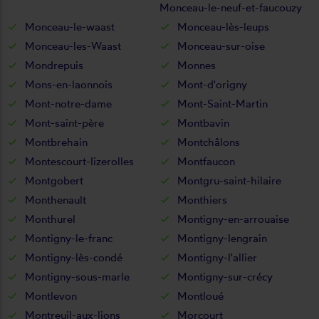
Monceau-le-neuf-et-faucouzy
Monceau-le-waast
Monceau-lès-leups
Monceau-les-Waast
Monceau-sur-oise
Mondrepuis
Monnes
Mons-en-laonnois
Mont-d'origny
Mont-notre-dame
Mont-Saint-Martin
Mont-saint-père
Montbavin
Montbrehain
Montchâlons
Montescourt-lizerolles
Montfaucon
Montgobert
Montgru-saint-hilaire
Monthenault
Monthiers
Monthurel
Montigny-en-arrouaise
Montigny-le-franc
Montigny-lengrain
Montigny-lès-condé
Montigny-l'allier
Montigny-sous-marle
Montigny-sur-crécy
Montlevon
Montloué
Montreuil-aux-lions
Morcourt