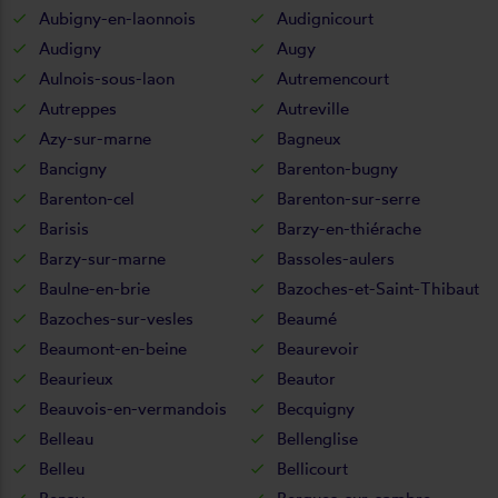
Aubigny-en-laonnois
Audignicourt
Audigny
Augy
Aulnois-sous-laon
Autremencourt
Autreppes
Autreville
Azy-sur-marne
Bagneux
Bancigny
Barenton-bugny
Barenton-cel
Barenton-sur-serre
Barisis
Barzy-en-thiérache
Barzy-sur-marne
Bassoles-aulers
Baulne-en-brie
Bazoches-et-Saint-Thibaut
Bazoches-sur-vesles
Beaumé
Beaumont-en-beine
Beaurevoir
Beaurieux
Beautor
Beauvois-en-vermandois
Becquigny
Belleau
Bellenglise
Belleu
Bellicourt