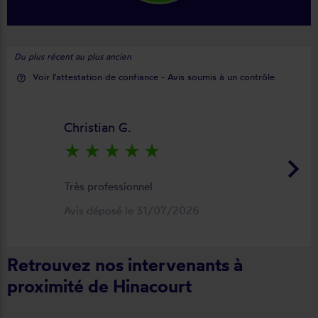
Du plus récent au plus ancien
Voir l'attestation de confiance - Avis soumis à un contrôle
help_outline
Christian G.
star_rate
star_rate
star_rate
star_rate
star_rate
keyboard_arrow_right
Très professionnel
Avis déposé le 31/07/2026
Retrouvez nos intervenants à
proximité de Hinacourt