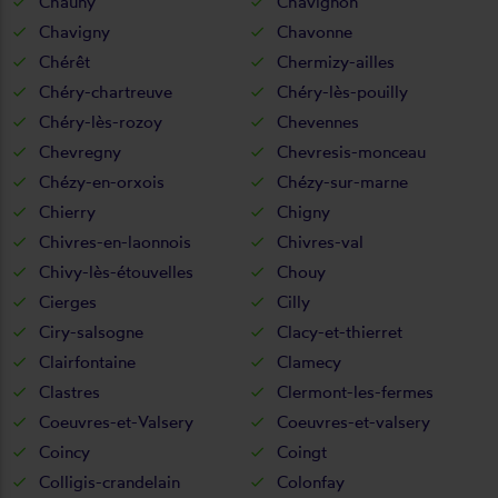
Chauny
Chavignon
Chavigny
Chavonne
Chérêt
Chermizy-ailles
Chéry-chartreuve
Chéry-lès-pouilly
Chéry-lès-rozoy
Chevennes
Chevregny
Chevresis-monceau
Chézy-en-orxois
Chézy-sur-marne
Chierry
Chigny
Chivres-en-laonnois
Chivres-val
Chivy-lès-étouvelles
Chouy
Cierges
Cilly
Ciry-salsogne
Clacy-et-thierret
Clairfontaine
Clamecy
Clastres
Clermont-les-fermes
Coeuvres-et-Valsery
Coeuvres-et-valsery
Coincy
Coingt
Colligis-crandelain
Colonfay