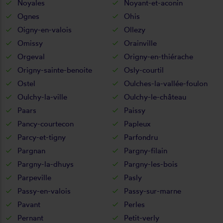
Noyales
Noyant-et-aconin
Ognes
Ohis
Oigny-en-valois
Ollezy
Omissy
Orainville
Orgeval
Origny-en-thiérache
Origny-sainte-benoite
Osly-courtil
Ostel
Oulches-la-vallée-foulon
Oulchy-la-ville
Oulchy-le-château
Paars
Paissy
Pancy-courtecon
Papleux
Parcy-et-tigny
Parfondru
Pargnan
Pargny-filain
Pargny-la-dhuys
Pargny-les-bois
Parpeville
Pasly
Passy-en-valois
Passy-sur-marne
Pavant
Perles
Pernant
Petit-verly