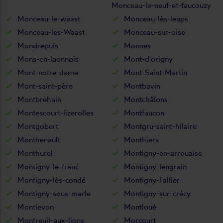
Monceau-le-neuf-et-faucouzy
Monceau-le-waast
Monceau-lès-leups
Monceau-les-Waast
Monceau-sur-oise
Mondrepuis
Monnes
Mons-en-laonnois
Mont-d'origny
Mont-notre-dame
Mont-Saint-Martin
Mont-saint-père
Montbavin
Montbrehain
Montchâlons
Montescourt-lizerolles
Montfaucon
Montgobert
Montgru-saint-hilaire
Monthenault
Monthiers
Monthurel
Montigny-en-arrouaise
Montigny-le-franc
Montigny-lengrain
Montigny-lès-condé
Montigny-l'allier
Montigny-sous-marle
Montigny-sur-crécy
Montlevon
Montloué
Montreuil-aux-lions
Morcourt