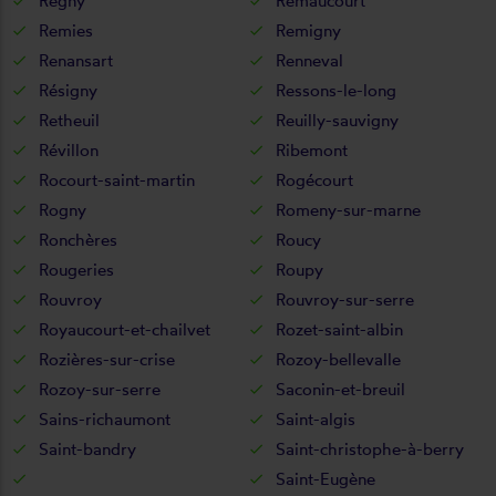
Regny
Remaucourt
Remies
Remigny
Renansart
Renneval
Résigny
Ressons-le-long
Retheuil
Reuilly-sauvigny
Révillon
Ribemont
Rocourt-saint-martin
Rogécourt
Rogny
Romeny-sur-marne
Ronchères
Roucy
Rougeries
Roupy
Rouvroy
Rouvroy-sur-serre
Royaucourt-et-chailvet
Rozet-saint-albin
Rozières-sur-crise
Rozoy-bellevalle
Rozoy-sur-serre
Saconin-et-breuil
Sains-richaumont
Saint-algis
Saint-bandry
Saint-christophe-à-berry
Saint-Eugène