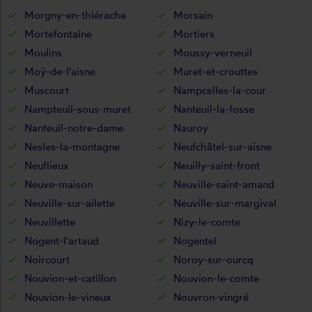
Morgny-en-thiérache
Morsain
Mortefontaine
Mortiers
Moulins
Moussy-verneuil
Moÿ-de-l'aisne
Muret-et-crouttes
Muscourt
Nampcelles-la-cour
Nampteuil-sous-muret
Nanteuil-la-fosse
Nanteuil-notre-dame
Nauroy
Nesles-la-montagne
Neufchâtel-sur-aisne
Neuflieux
Neuilly-saint-front
Neuve-maison
Neuville-saint-amand
Neuville-sur-ailette
Neuville-sur-margival
Neuvillette
Nizy-le-comte
Nogent-l'artaud
Nogentel
Noircourt
Noroy-sur-ourcq
Nouvion-et-catillon
Nouvion-le-comte
Nouvion-le-vineux
Nouvron-vingré