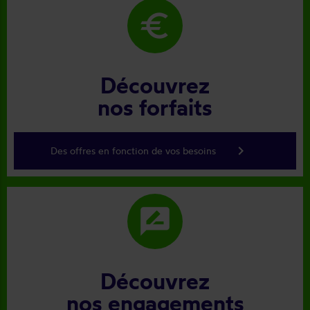
euro
Découvrez
nos forfaits
keyboard_arrow_right
Des offres en fonction de vos besoins
rate_review
Découvrez
nos engagements