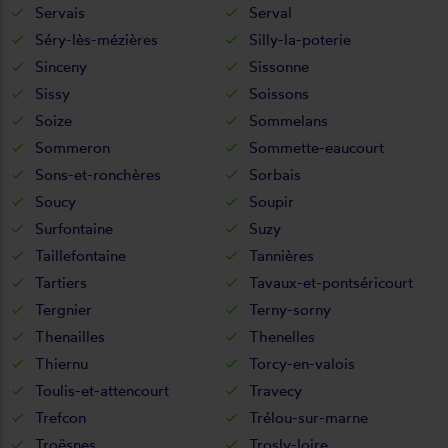
Servais
Serval
Séry-lès-mézières
Silly-la-poterie
Sinceny
Sissonne
Sissy
Soissons
Soize
Sommelans
Sommeron
Sommette-eaucourt
Sons-et-ronchères
Sorbais
Soucy
Soupir
Surfontaine
Suzy
Taillefontaine
Tannières
Tartiers
Tavaux-et-pontséricourt
Tergnier
Terny-sorny
Thenailles
Thenelles
Thiernu
Torcy-en-valois
Toulis-et-attencourt
Travecy
Trefcon
Trélou-sur-marne
Troësnes
Trosly-loire