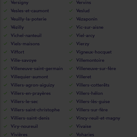
Versigny
Vervins
Vesles-et-caumont
Veslud
Veuilly-la-poterie
Vézaponin
Vézilly
Vic-sur-aisne
Vichel-nanteuil
Viel-arcy
Viels-maisons
Vierzy
Viffort
Vigneux-hocquet
Ville-savoye
Villemontoire
Villeneuve-saint-germain
Villeneuve-sur-fère
Villequier-aumont
Villeret
Villers-agron-aiguizy
Villers-cotterêts
Villers-en-prayères
Villers-hélon
Villers-le-sec
Villers-lès-guise
Villers-saint-christophe
Villers-sur-fère
Villiers-saint-denis
Vincy-reuil-et-magny
Viry-noureuil
Vivaise
Vivières
Voharies