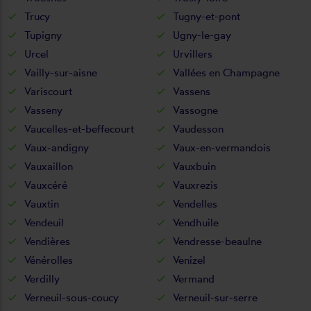
Trucy
Tugny-et-pont
Tupigny
Ugny-le-gay
Urcel
Urvillers
Vailly-sur-aisne
Vallées en Champagne
Variscourt
Vassens
Vasseny
Vassogne
Vaucelles-et-beffecourt
Vaudesson
Vaux-andigny
Vaux-en-vermandois
Vauxaillon
Vauxbuin
Vauxcéré
Vauxrezis
Vauxtin
Vendelles
Vendeuil
Vendhuile
Vendières
Vendresse-beaulne
Vénérolles
Venizel
Verdilly
Vermand
Verneuil-sous-coucy
Verneuil-sur-serre