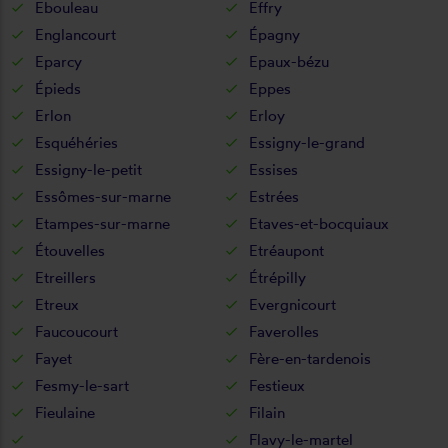
Ebouleau
Effry
Englancourt
Épagny
Eparcy
Epaux-bézu
Épieds
Eppes
Erlon
Erloy
Esquéhéries
Essigny-le-grand
Essigny-le-petit
Essises
Essômes-sur-marne
Estrées
Etampes-sur-marne
Etaves-et-bocquiaux
Étouvelles
Etréaupont
Etreillers
Étrépilly
Etreux
Evergnicourt
Faucoucourt
Faverolles
Fayet
Fère-en-tardenois
Fesmy-le-sart
Festieux
Fieulaine
Filain
Flavy-le-martel