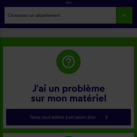
ou
Choisissez un département
help_outline
J'ai un problème
sur mon matériel
keyboard_arrow_right
Nous vous aidons à en savoir plus