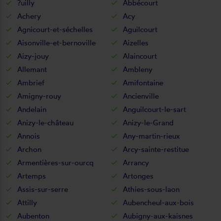
?uilly
Abbécourt
Achery
Acy
Agnicourt-et-séchelles
Aguilcourt
Aisonville-et-bernoville
Aizelles
Aizy-jouy
Alaincourt
Allemant
Ambleny
Ambrief
Amifontaine
Amigny-rouy
Ancienville
Andelain
Anguilcourt-le-sart
Anizy-le-château
Anizy-le-Grand
Annois
Any-martin-rieux
Archon
Arcy-sainte-restitue
Armentières-sur-ourcq
Arrancy
Artemps
Artonges
Assis-sur-serre
Athies-sous-laon
Attilly
Aubencheul-aux-bois
Aubenton
Aubigny-aux-kaisnes