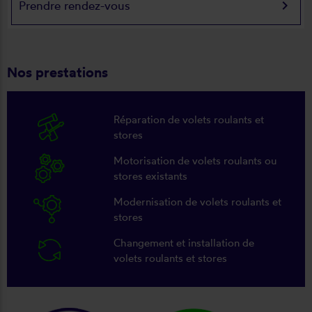
keyboard_arrow_right
Prendre rendez-vous
Nos prestations
Réparation de volets roulants et
stores
Motorisation de volets roulants ou
stores existants
Modernisation de volets roulants et
stores
Changement et installation de
volets roulants et stores