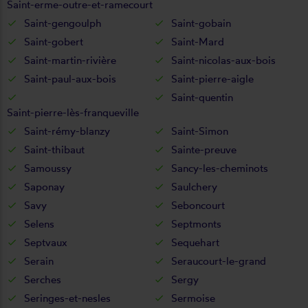
Saint-erme-outre-et-ramecourt
Saint-gengoulph
Saint-gobain
Saint-gobert
Saint-Mard
Saint-martin-rivière
Saint-nicolas-aux-bois
Saint-paul-aux-bois
Saint-pierre-aigle
Saint-quentin
Saint-pierre-lès-franqueville
Saint-rémy-blanzy
Saint-Simon
Saint-thibaut
Sainte-preuve
Samoussy
Sancy-les-cheminots
Saponay
Saulchery
Savy
Seboncourt
Selens
Septmonts
Septvaux
Sequehart
Serain
Seraucourt-le-grand
Serches
Sergy
Seringes-et-nesles
Sermoise