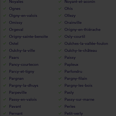
Noyales
Noyant-et-aconin
Ognes
Ohis
Oigny-en-valois
Ollezy
Omissy
Orainville
Orgeval
Origny-en-thiérache
Origny-sainte-benoite
Osly-courtil
Ostel
Oulches-la-vallée-foulon
Oulchy-la-ville
Oulchy-le-château
Paars
Paissy
Pancy-courtecon
Papleux
Parcy-et-tigny
Parfondru
Pargnan
Pargny-filain
Pargny-la-dhuys
Pargny-les-bois
Parpeville
Pasly
Passy-en-valois
Passy-sur-marne
Pavant
Perles
Pernant
Petit-verly