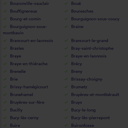
Bouconville-vauclair
Boué
Bouffignereux
Bouresches
Bourg-et-comin
Bourguignon-sous-coucy
Bourguignon-sous-
Braine
montbavin
Brancourt-en-laonnois
Brancourt-le-grand
Brasles
Bray-saint-christophe
Braye
Braye-en-laonnois
Braye-en-thiérache
Brécy
Brenelle
Breny
Brie
Brissay-choigny
Brissy-hamégicourt
Brumetz
Brunehamel
Bruyères-et-montbérault
Bruyères-sur-fère
Bruys
Bucilly
Bucy-le-long
Bucy-lès-cerny
Bucy-lès-pierrepont
Buire
Buironfosse