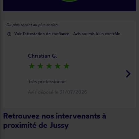
Du plus récent au plus ancien
Voir l'attestation de confiance - Avis soumis à un contrôle
help_outline
Christian G.
star_rate
star_rate
star_rate
star_rate
star_rate
keyboard_arrow_right
Très professionnel
Avis déposé le 31/07/2026
Retrouvez nos intervenants à
proximité de Jussy