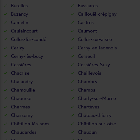
Burelles
Bussiares
Buzancy
Caillouël-crépigny
Camelin
Castres
Caulaincourt
Caumont
Celles-lès-condé
Celles-sur-aisne
Cerizy
Cerny-en-laonnois
Cerny-lès-bucy
Cerseuil
Cessières
Cessières-Suzy
Chacrise
Chaillevois
Chalandry
Chambry
Chamouille
Champs
Chaourse
Charly-sur-Marne
Charmes
Chartèves
Chassemy
Château-thierry
Châtillon-lès-sons
Châtillon-sur-oise
Chaudardes
Chaudun