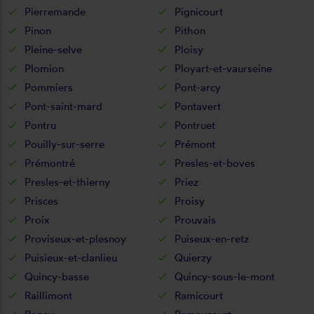
Pierremande
Pignicourt
Pinon
Pithon
Pleine-selve
Ploisy
Plomion
Ployart-et-vaurseine
Pommiers
Pont-arcy
Pont-saint-mard
Pontavert
Pontru
Pontruet
Pouilly-sur-serre
Prémont
Prémontré
Presles-et-boves
Presles-et-thierny
Priez
Prisces
Proisy
Proix
Prouvais
Proviseux-et-plesnoy
Puiseux-en-retz
Puisieux-et-clanlieu
Quierzy
Quincy-basse
Quincy-sous-le-mont
Raillimont
Ramicourt