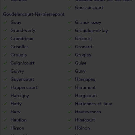
Goussancourt
Goudelancourt-lès-pierrepont
Gouy
Grand-rozoy
Grand-verly
Grandlup-et-fay
Grandrieux
Gricourt
Grisolles
Gronard
Grougis
Grugies
Guignicourt
Guise
Guivry
Guny
Guyencourt
Hannapes
Happencourt
Haramont
Harcigny
Hargicourt
Harly
Hartennes-et-taux
Hary
Hautevesnes
Haution
Hinacourt
Hirson
Holnon