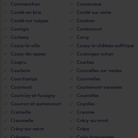
Commenchon
Concevreux
Condé-en-brie
Condé-sur-aisne
Condé-sur-suippe
Condren
Connigis
Contescourt
Corbeny
Corcy
Coucy-la-ville
Coucy-le-château-auffrique
Coucy-lès-eppes
Coulonges-cohan
Coupru
Courbes
Courboin
Courcelles-sur-vesles
Courchamps
Courmelles
Courmont
Courtemont-varennes
Courtrizy-et-fussigny
Couvrelles
Couvron-et-aumencourt
Coyolles
Cramaille
Craonne
Craonnelle
Crécy-au-mont
Crécy-sur-serre
Crépy
Crézancy
Croix-fonsommes