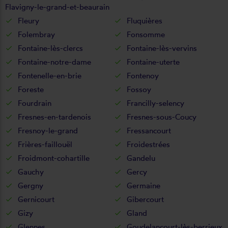
Flavigny-le-grand-et-beaurain
Fleury
Fluquières
Folembray
Fonsomme
Fontaine-lès-clercs
Fontaine-lès-vervins
Fontaine-notre-dame
Fontaine-uterte
Fontenelle-en-brie
Fontenoy
Foreste
Fossoy
Fourdrain
Francilly-selency
Fresnes-en-tardenois
Fresnes-sous-Coucy
Fresnoy-le-grand
Fressancourt
Frières-faillouël
Froidestrées
Froidmont-cohartille
Gandelu
Gauchy
Gercy
Gergny
Germaine
Gernicourt
Gibercourt
Gizy
Gland
Glennes
Goudelancourt-lès-berrieux