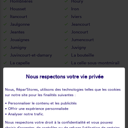
Homblières
Houry
Housset
Iron
Itancourt
Iviers
Jaulgonne
Jeancourt
Jeantes
Joncourt
Jouaignes
Jumencourt
Jumigny
Juvigny
Juvincourt-et-damary
La bouteille
La capelle
La celle-sous-montmirail
La chapelle-monthodon
La chapelle-sur-chézy
Nous respectons votre vie privée
La croix-sur-ourcq
La fère
La ferté-chevresis
La ferté-milon
Nous, Répar'Stores, utilisons des technologies telles que les cookies
La hérie
La malmaison
sur notre site pour les finalités suivantes :
La neuville-bosmont
La neuville-en-beine
• Personnaliser le contenu et les publicités
• Offrir une expérience personnalisée
La neuville-housset
La neuville-lès-dorengt
• Analyser notre trafic.
La vallée-au-blé
La vallée-mulâtre
Nous respectons votre droit à la confidentialité et vous pouvez
La ville-aux-bois-lès-dizy
choisir d'accepter, de contrôler ou de refuser l'utilisation de certains