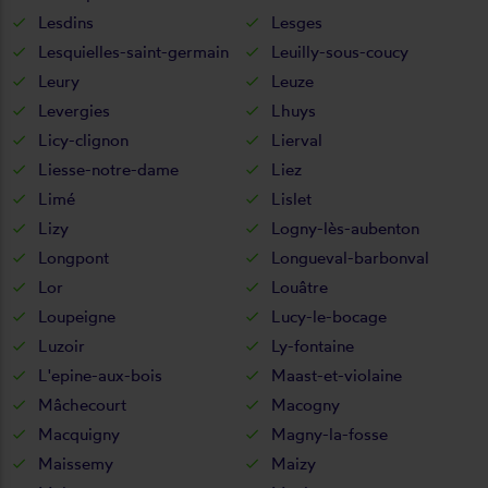
Lesdins
Lesges
Lesquielles-saint-germain
Leuilly-sous-coucy
Leury
Leuze
Levergies
Lhuys
Licy-clignon
Lierval
Liesse-notre-dame
Liez
Limé
Lislet
Lizy
Logny-lès-aubenton
Longpont
Longueval-barbonval
Lor
Louâtre
Loupeigne
Lucy-le-bocage
Luzoir
Ly-fontaine
L'epine-aux-bois
Maast-et-violaine
Mâchecourt
Macogny
Macquigny
Magny-la-fosse
Maissemy
Maizy