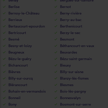
Benay
Bergues-sur-sambre
Berlise
Bernot
Bernoy-le-Château
Berny-rivière
Berrieux
Berry-au-bac
Bertaucourt-epourdon
Berthenicourt
Bertricourt
Berzy-le-sec
Besmé
Besmont
Besny-et-loizy
Béthancourt-en-vaux
Beugneux
Beuvardes
Bézu-le-guéry
Bézu-saint-germain
Bichancourt
Bieuxy
Bièvres
Billy-sur-aisne
Billy-sur-ourcq
Blanzy-lès-fismes
Blérancourt
Blesmes
Bohain-en-vermandois
Bois-lès-pargny
Bonneil
Bonnesvalyn
Bony
Bosmont-sur-serre