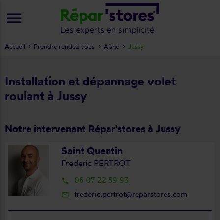
menu
Accueil
Prendre rendez-vous
Aisne
Jussy
Installation et dépannage volet
roulant à Jussy
Notre intervenant Répar'stores à Jussy
Saint Quentin
Frederic PERTROT
06 07 22 59 93
local_phone
frederic.pertrot@reparstores.com
mail_outline