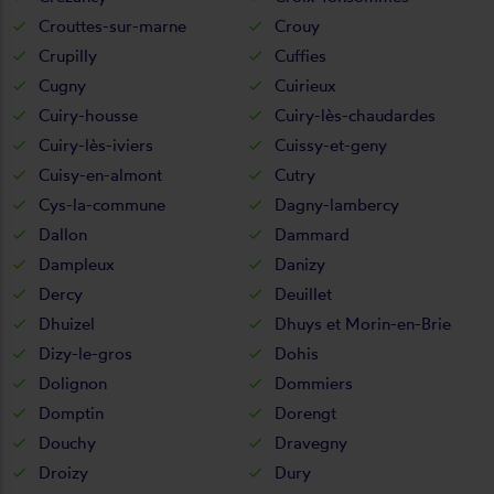
Crouttes-sur-marne
Crouy
Crupilly
Cuffies
Cugny
Cuirieux
Cuiry-housse
Cuiry-lès-chaudardes
Cuiry-lès-iviers
Cuissy-et-geny
Cuisy-en-almont
Cutry
Cys-la-commune
Dagny-lambercy
Dallon
Dammard
Dampleux
Danizy
Dercy
Deuillet
Dhuizel
Dhuys et Morin-en-Brie
Dizy-le-gros
Dohis
Dolignon
Dommiers
Domptin
Dorengt
Douchy
Dravegny
Droizy
Dury