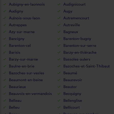
Aubigny-en-laonnois
Audignicourt
Audigny
Augy
Aulnois-sous-laon
Autremencourt
Autreppes
Autreville
Azy-sur-marne
Bagneux
Bancigny
Barenton-bugny
Barenton-cel
Barenton-sur-serre
Barisis
Barzy-en-thiérache
Barzy-sur-marne
Bassoles-aulers
Baulne-en-brie
Bazoches-et-Saint-Thibaut
Bazoches-sur-vesles
Beaumé
Beaumont-en-beine
Beaurevoir
Beaurieux
Beautor
Beauvois-en-vermandois
Becquigny
Belleau
Bellenglise
Belleu
Bellicourt