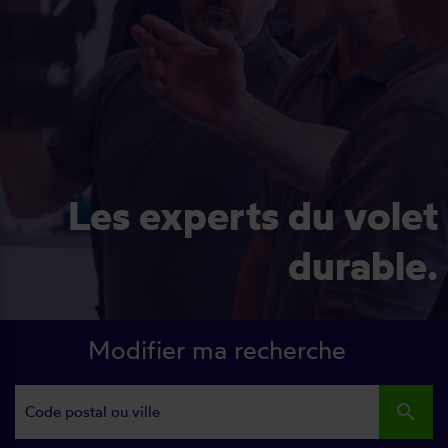
Les experts du volet
durable.
Modifier ma recherche
search