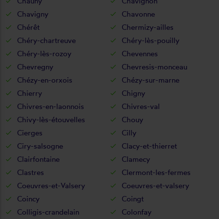
Chauny
Chavignon
Chavigny
Chavonne
Chérêt
Chermizy-ailles
Chéry-chartreuve
Chéry-lès-pouilly
Chéry-lès-rozoy
Chevennes
Chevregny
Chevresis-monceau
Chézy-en-orxois
Chézy-sur-marne
Chierry
Chigny
Chivres-en-laonnois
Chivres-val
Chivy-lès-étouvelles
Chouy
Cierges
Cilly
Ciry-salsogne
Clacy-et-thierret
Clairfontaine
Clamecy
Clastres
Clermont-les-fermes
Coeuvres-et-Valsery
Coeuvres-et-valsery
Coincy
Coingt
Colligis-crandelain
Colonfay