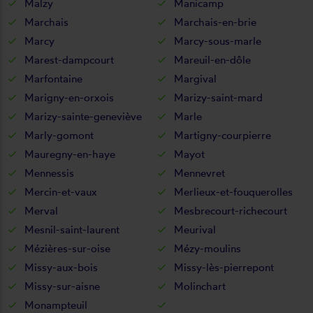
Malzy
Manicamp
Marchais
Marchais-en-brie
Marcy
Marcy-sous-marle
Marest-dampcourt
Mareuil-en-dôle
Marfontaine
Margival
Marigny-en-orxois
Marizy-saint-mard
Marizy-sainte-geneviève
Marle
Marly-gomont
Martigny-courpierre
Mauregny-en-haye
Mayot
Mennessis
Mennevret
Mercin-et-vaux
Merlieux-et-fouquerolles
Merval
Mesbrecourt-richecourt
Mesnil-saint-laurent
Meurival
Mézières-sur-oise
Mézy-moulins
Missy-aux-bois
Missy-lès-pierrepont
Missy-sur-aisne
Molinchart
Monampteuil