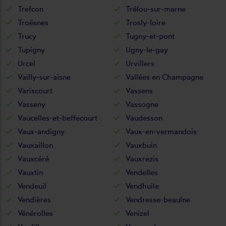
Trefcon
Trélou-sur-marne
Troësnes
Trosly-loire
Trucy
Tugny-et-pont
Tupigny
Ugny-le-gay
Urcel
Urvillers
Vailly-sur-aisne
Vallées en Champagne
Variscourt
Vassens
Vasseny
Vassogne
Vaucelles-et-beffecourt
Vaudesson
Vaux-andigny
Vaux-en-vermandois
Vauxaillon
Vauxbuin
Vauxcéré
Vauxrezis
Vauxtin
Vendelles
Vendeuil
Vendhuile
Vendières
Vendresse-beaulne
Vénérolles
Venizel