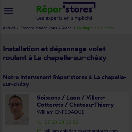
menu
Accueil
Prendre rendez-vous
Aisne
La chapelle-sur-chézy
Installation et dépannage volet
roulant à La chapelle-sur-chézy
Notre intervenant Répar'stores à La chapelle-
sur-chézy
Soissons / Laon / Villers-
Cotterêts / Château-Thierry
William ENFEDAQUE
07 68 68 06 80
local_phone
william.enfedaque@reparstores.com
mail_outline