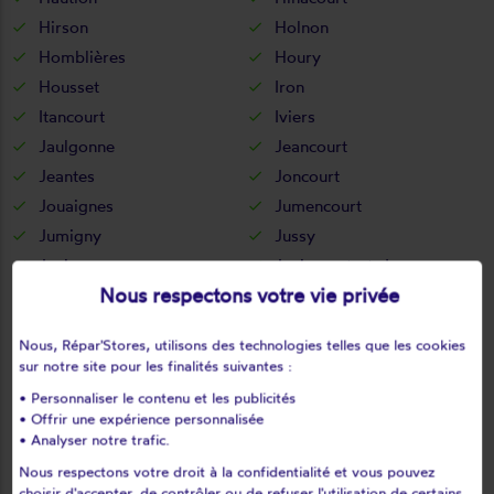
Hirson
Holnon
Homblières
Houry
Housset
Iron
Itancourt
Iviers
Jaulgonne
Jeancourt
Jeantes
Joncourt
Jouaignes
Jumencourt
Jumigny
Jussy
Juvigny
Juvincourt-et-damary
Nous respectons votre vie privée
La bouteille
La capelle
La celle-sous-montmirail
La chapelle-monthodon
Nous, Répar'Stores, utilisons des technologies telles que les cookies
La croix-sur-ourcq
La fère
sur notre site pour les finalités suivantes :
La ferté-chevresis
La ferté-milon
• Personnaliser le contenu et les publicités
La hérie
La malmaison
• Offrir une expérience personnalisée
• Analyser notre trafic.
La neuville-bosmont
La neuville-en-beine
Nous respectons votre droit à la confidentialité et vous pouvez
La neuville-housset
La neuville-lès-dorengt
choisir d'accepter, de contrôler ou de refuser l'utilisation de certains