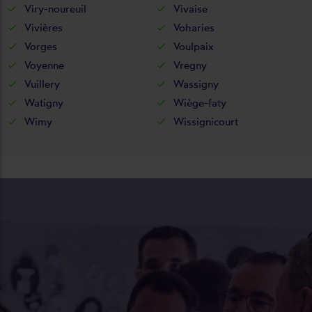
Viry-noureuil
Vivaise
Vivières
Voharies
Vorges
Voulpaix
Voyenne
Vregny
Vuillery
Wassigny
Watigny
Wiège-faty
Wimy
Wissignicourt