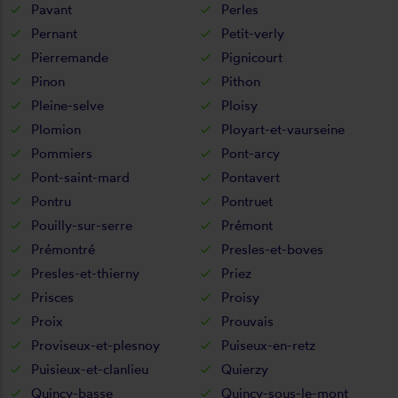
Pavant
Perles
Pernant
Petit-verly
Pierremande
Pignicourt
Pinon
Pithon
Pleine-selve
Ploisy
Plomion
Ployart-et-vaurseine
Pommiers
Pont-arcy
Pont-saint-mard
Pontavert
Pontru
Pontruet
Pouilly-sur-serre
Prémont
Prémontré
Presles-et-boves
Presles-et-thierny
Priez
Prisces
Proisy
Proix
Prouvais
Proviseux-et-plesnoy
Puiseux-en-retz
Puisieux-et-clanlieu
Quierzy
Quincy-basse
Quincy-sous-le-mont