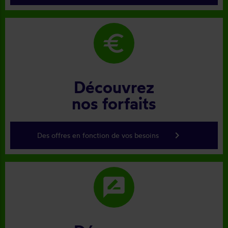
euro
Découvrez
nos forfaits
keyboard_arrow_right
Des offres en fonction de vos besoins
rate_review