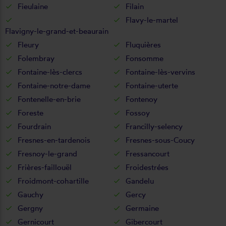
Fieulaine
Filain
Flavy-le-martel
Flavigny-le-grand-et-beaurain
Fleury
Fluquières
Folembray
Fonsomme
Fontaine-lès-clercs
Fontaine-lès-vervins
Fontaine-notre-dame
Fontaine-uterte
Fontenelle-en-brie
Fontenoy
Foreste
Fossoy
Fourdrain
Francilly-selency
Fresnes-en-tardenois
Fresnes-sous-Coucy
Fresnoy-le-grand
Fressancourt
Frières-faillouël
Froidestrées
Froidmont-cohartille
Gandelu
Gauchy
Gercy
Gergny
Germaine
Gernicourt
Gibercourt