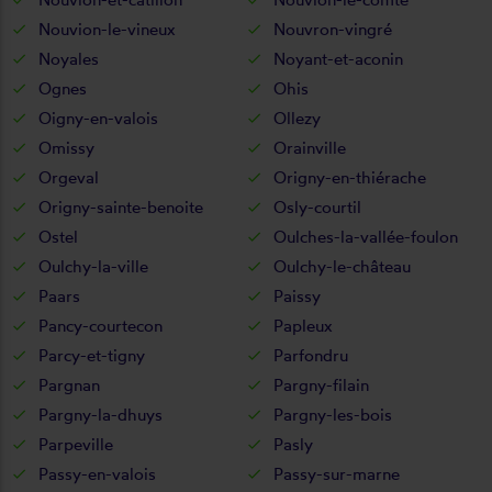
Nouvion-le-vineux
Nouvron-vingré
Noyales
Noyant-et-aconin
Ognes
Ohis
Oigny-en-valois
Ollezy
Omissy
Orainville
Orgeval
Origny-en-thiérache
Origny-sainte-benoite
Osly-courtil
Ostel
Oulches-la-vallée-foulon
Oulchy-la-ville
Oulchy-le-château
Paars
Paissy
Pancy-courtecon
Papleux
Parcy-et-tigny
Parfondru
Pargnan
Pargny-filain
Pargny-la-dhuys
Pargny-les-bois
Parpeville
Pasly
Passy-en-valois
Passy-sur-marne