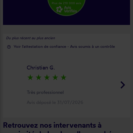
Plus de 210 000 avis
Du plus récent au plus ancien
Voir l'attestation de confiance - Avis soumis à un contrôle
help_outline
Christian G.
star_rate
star_rate
star_rate
star_rate
star_rate
keyboard_arrow_right
Très professionnel
Avis déposé le 31/07/2026
Retrouvez nos intervenants à