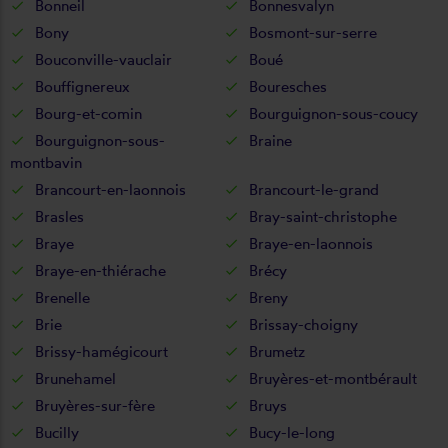
Bonneil
Bonnesvalyn
Bony
Bosmont-sur-serre
Bouconville-vauclair
Boué
Bouffignereux
Bouresches
Bourg-et-comin
Bourguignon-sous-coucy
Bourguignon-sous-
Braine
montbavin
Brancourt-en-laonnois
Brancourt-le-grand
Brasles
Bray-saint-christophe
Braye
Braye-en-laonnois
Braye-en-thiérache
Brécy
Brenelle
Breny
Brie
Brissay-choigny
Brissy-hamégicourt
Brumetz
Brunehamel
Bruyères-et-montbérault
Bruyères-sur-fère
Bruys
Bucilly
Bucy-le-long