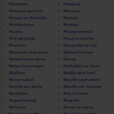
Montlevon
Montloué
Montreuil-aux-lions
Morcourt
Morgny-en-thiérache
Morsain
Mortefontaine
Mortiers
Moulins
Moussy-verneuil
Moÿ-de-l'aisne
Muret-et-crouttes
Muscourt
Nampcelles-la-cour
Nampteuil-sous-muret
Nanteuil-la-fosse
Nanteuil-notre-dame
Nauroy
Nesles-la-montagne
Neufchâtel-sur-aisne
Neuflieux
Neuilly-saint-front
Neuve-maison
Neuville-saint-amand
Neuville-sur-ailette
Neuville-sur-margival
Neuvillette
Nizy-le-comte
Nogent-l'artaud
Nogentel
Noircourt
Noroy-sur-ourcq
Nouvion-et-catillon
Nouvion-le-comte