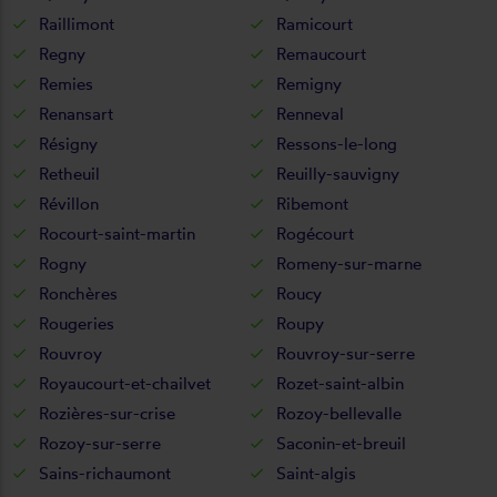
Raillimont
Ramicourt
Regny
Remaucourt
Remies
Remigny
Renansart
Renneval
Résigny
Ressons-le-long
Retheuil
Reuilly-sauvigny
Révillon
Ribemont
Rocourt-saint-martin
Rogécourt
Rogny
Romeny-sur-marne
Ronchères
Roucy
Rougeries
Roupy
Rouvroy
Rouvroy-sur-serre
Royaucourt-et-chailvet
Rozet-saint-albin
Rozières-sur-crise
Rozoy-bellevalle
Rozoy-sur-serre
Saconin-et-breuil
Sains-richaumont
Saint-algis