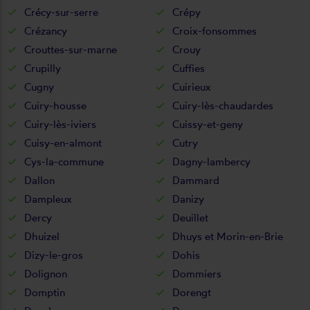
Crécy-sur-serre
Crépy
Crézancy
Croix-fonsommes
Crouttes-sur-marne
Crouy
Crupilly
Cuffies
Cugny
Cuirieux
Cuiry-housse
Cuiry-lès-chaudardes
Cuiry-lès-iviers
Cuissy-et-geny
Cuisy-en-almont
Cutry
Cys-la-commune
Dagny-lambercy
Dallon
Dammard
Dampleux
Danizy
Dercy
Deuillet
Dhuizel
Dhuys et Morin-en-Brie
Dizy-le-gros
Dohis
Dolignon
Dommiers
Domptin
Dorengt