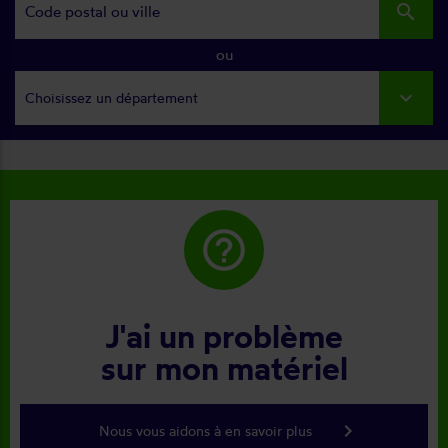
search
ou
Choisissez un département
help_outline
J'ai un problème
sur mon matériel
keyboard_arrow_right
Nous vous aidons à en savoir plus