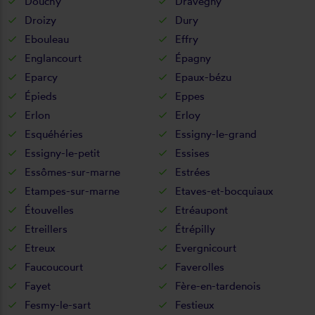
Douchy
Dravegny
Droizy
Dury
Ebouleau
Effry
Englancourt
Épagny
Eparcy
Epaux-bézu
Épieds
Eppes
Erlon
Erloy
Esquéhéries
Essigny-le-grand
Essigny-le-petit
Essises
Essômes-sur-marne
Estrées
Etampes-sur-marne
Etaves-et-bocquiaux
Étouvelles
Etréaupont
Etreillers
Étrépilly
Etreux
Evergnicourt
Faucoucourt
Faverolles
Fayet
Fère-en-tardenois
Fesmy-le-sart
Festieux