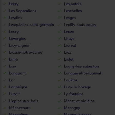
Lerzy
Les autels
Les Septvallons
Leschelles
Lesdins
Lesges
Lesquielles-saint-germain
Leuilly-sous-coucy
Leury
Leuze
Levergies
Lhuys
Licy-clignon
Lierval
Liesse-notre-dame
Liez
Limé
Lislet
Lizy
Logny-lès-aubenton
Longpont
Longueval-barbonval
Lor
Louâtre
Loupeigne
Lucy-le-bocage
Luzoir
Ly-fontaine
L'epine-aux-bois
Maast-et-violaine
Mâchecourt
Macogny
Macquigny
Magny-la-fosse