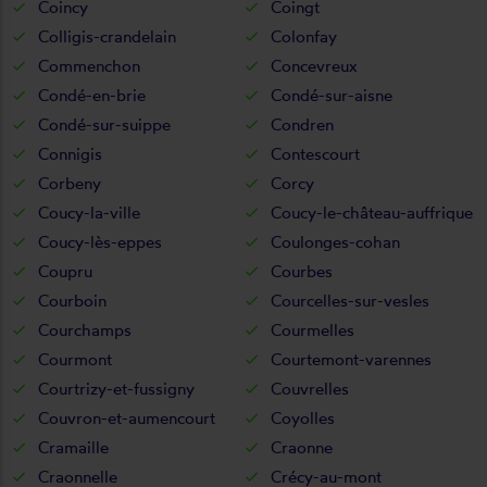
Coincy
Coingt
Colligis-crandelain
Colonfay
Commenchon
Concevreux
Condé-en-brie
Condé-sur-aisne
Condé-sur-suippe
Condren
Connigis
Contescourt
Corbeny
Corcy
Coucy-la-ville
Coucy-le-château-auffrique
Coucy-lès-eppes
Coulonges-cohan
Coupru
Courbes
Courboin
Courcelles-sur-vesles
Courchamps
Courmelles
Courmont
Courtemont-varennes
Courtrizy-et-fussigny
Couvrelles
Couvron-et-aumencourt
Coyolles
Cramaille
Craonne
Craonnelle
Crécy-au-mont