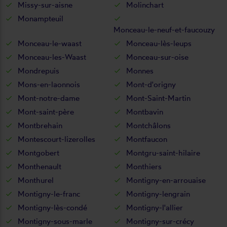
Missy-sur-aisne
Molinchart
Monampteuil
Monceau-le-neuf-et-faucouzy
Monceau-le-waast
Monceau-lès-leups
Monceau-les-Waast
Monceau-sur-oise
Mondrepuis
Monnes
Mons-en-laonnois
Mont-d'origny
Mont-notre-dame
Mont-Saint-Martin
Mont-saint-père
Montbavin
Montbrehain
Montchâlons
Montescourt-lizerolles
Montfaucon
Montgobert
Montgru-saint-hilaire
Monthenault
Monthiers
Monthurel
Montigny-en-arrouaise
Montigny-le-franc
Montigny-lengrain
Montigny-lès-condé
Montigny-l'allier
Montigny-sous-marle
Montigny-sur-crécy