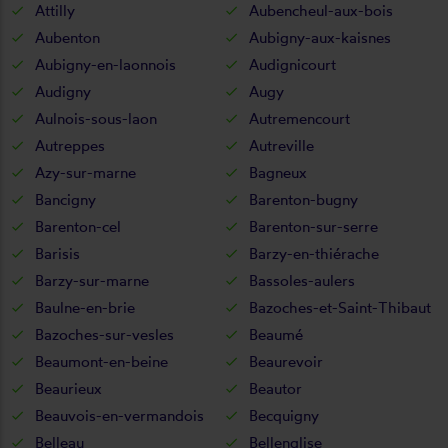
Attilly
Aubencheul-aux-bois
Aubenton
Aubigny-aux-kaisnes
Aubigny-en-laonnois
Audignicourt
Audigny
Augy
Aulnois-sous-laon
Autremencourt
Autreppes
Autreville
Azy-sur-marne
Bagneux
Bancigny
Barenton-bugny
Barenton-cel
Barenton-sur-serre
Barisis
Barzy-en-thiérache
Barzy-sur-marne
Bassoles-aulers
Baulne-en-brie
Bazoches-et-Saint-Thibaut
Bazoches-sur-vesles
Beaumé
Beaumont-en-beine
Beaurevoir
Beaurieux
Beautor
Beauvois-en-vermandois
Becquigny
Belleau
Bellenglise