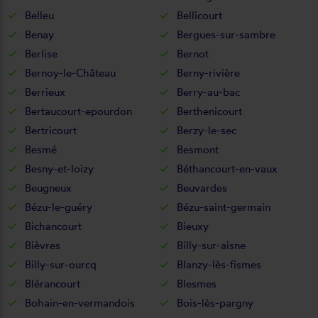
Belleu
Bellicourt
Benay
Bergues-sur-sambre
Berlise
Bernot
Bernoy-le-Château
Berny-rivière
Berrieux
Berry-au-bac
Bertaucourt-epourdon
Berthenicourt
Bertricourt
Berzy-le-sec
Besmé
Besmont
Besny-et-loizy
Béthancourt-en-vaux
Beugneux
Beuvardes
Bézu-le-guéry
Bézu-saint-germain
Bichancourt
Bieuxy
Bièvres
Billy-sur-aisne
Billy-sur-ourcq
Blanzy-lès-fismes
Blérancourt
Blesmes
Bohain-en-vermandois
Bois-lès-pargny