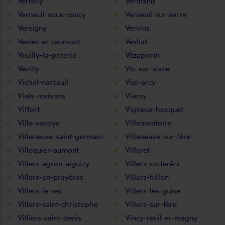
Verdilly
Vermand
Verneuil-sous-coucy
Verneuil-sur-serre
Versigny
Vervins
Vesles-et-caumont
Veslud
Veuilly-la-poterie
Vézaponin
Vézilly
Vic-sur-aisne
Vichel-nanteuil
Viel-arcy
Viels-maisons
Vierzy
Viffort
Vigneux-hocquet
Ville-savoye
Villemontoire
Villeneuve-saint-germain
Villeneuve-sur-fère
Villequier-aumont
Villeret
Villers-agron-aiguizy
Villers-cotterêts
Villers-en-prayères
Villers-hélon
Villers-le-sec
Villers-lès-guise
Villers-saint-christophe
Villers-sur-fère
Villiers-saint-denis
Vincy-reuil-et-magny