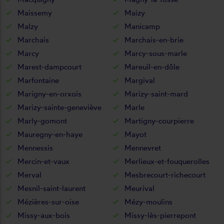
Maissemy
Maizy
Malzy
Manicamp
Marchais
Marchais-en-brie
Marcy
Marcy-sous-marle
Marest-dampcourt
Mareuil-en-dôle
Marfontaine
Margival
Marigny-en-orxois
Marizy-saint-mard
Marizy-sainte-geneviève
Marle
Marly-gomont
Martigny-courpierre
Mauregny-en-haye
Mayot
Mennessis
Mennevret
Mercin-et-vaux
Merlieux-et-fouquerolles
Merval
Mesbrecourt-richecourt
Mesnil-saint-laurent
Meurival
Mézières-sur-oise
Mézy-moulins
Missy-aux-bois
Missy-lès-pierrepont