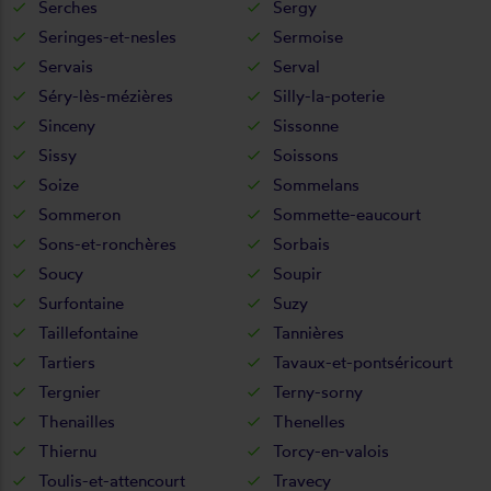
Serches
Sergy
Seringes-et-nesles
Sermoise
Servais
Serval
Séry-lès-mézières
Silly-la-poterie
Sinceny
Sissonne
Sissy
Soissons
Soize
Sommelans
Sommeron
Sommette-eaucourt
Sons-et-ronchères
Sorbais
Soucy
Soupir
Surfontaine
Suzy
Taillefontaine
Tannières
Tartiers
Tavaux-et-pontséricourt
Tergnier
Terny-sorny
Thenailles
Thenelles
Thiernu
Torcy-en-valois
Toulis-et-attencourt
Travecy