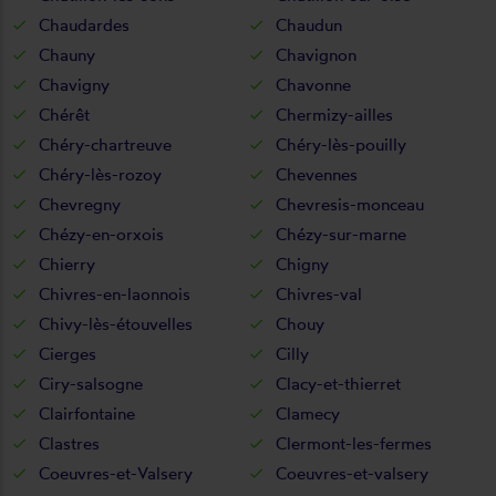
Chaudardes
Chaudun
Chauny
Chavignon
Chavigny
Chavonne
Chérêt
Chermizy-ailles
Chéry-chartreuve
Chéry-lès-pouilly
Chéry-lès-rozoy
Chevennes
Chevregny
Chevresis-monceau
Chézy-en-orxois
Chézy-sur-marne
Chierry
Chigny
Chivres-en-laonnois
Chivres-val
Chivy-lès-étouvelles
Chouy
Cierges
Cilly
Ciry-salsogne
Clacy-et-thierret
Clairfontaine
Clamecy
Clastres
Clermont-les-fermes
Coeuvres-et-Valsery
Coeuvres-et-valsery