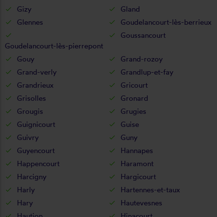
Gizy
Gland
Glennes
Goudelancourt-lès-berrieux
Goussancourt
Goudelancourt-lès-pierrepont
Gouy
Grand-rozoy
Grand-verly
Grandlup-et-fay
Grandrieux
Gricourt
Grisolles
Gronard
Grougis
Grugies
Guignicourt
Guise
Guivry
Guny
Guyencourt
Hannapes
Happencourt
Haramont
Harcigny
Hargicourt
Harly
Hartennes-et-taux
Hary
Hautevesnes
Haution
Hinacourt