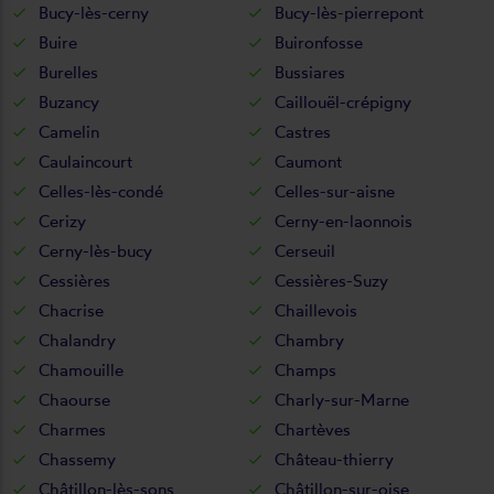
Bucy-lès-cerny
Bucy-lès-pierrepont
Buire
Buironfosse
Burelles
Bussiares
Buzancy
Caillouël-crépigny
Camelin
Castres
Caulaincourt
Caumont
Celles-lès-condé
Celles-sur-aisne
Cerizy
Cerny-en-laonnois
Cerny-lès-bucy
Cerseuil
Cessières
Cessières-Suzy
Chacrise
Chaillevois
Chalandry
Chambry
Chamouille
Champs
Chaourse
Charly-sur-Marne
Charmes
Chartèves
Chassemy
Château-thierry
Châtillon-lès-sons
Châtillon-sur-oise