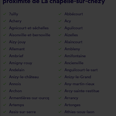
proximité de La chapelle-sur-chézy
?uilly
Abbécourt
Achery
Acy
Agnicourt-et-séchelles
Aguilcourt
Aisonville-et-bernoville
Aizelles
Aizy-jouy
Alaincourt
Allemant
Ambleny
Ambrief
Amifontaine
Amigny-rouy
Ancienville
Andelain
Anguilcourt-le-sart
Anizy-le-château
Anizy-le-Grand
Annois
Any-martin-rieux
Archon
Arcy-sainte-restitue
Armentières-sur-ourcq
Arrancy
Artemps
Artonges
Assis-sur-serre
Athies-sous-laon