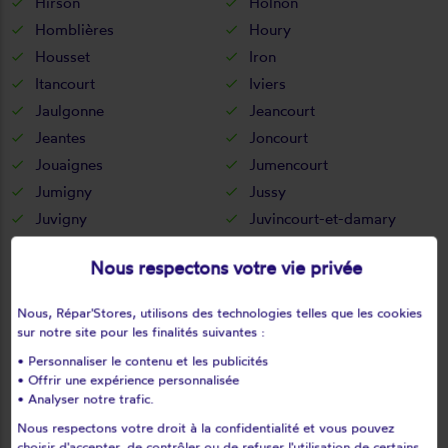
Hirson
Holnon
Homblières
Houry
Housset
Iron
Itancourt
Iviers
Jaulgonne
Jeancourt
Jeantes
Joncourt
Jouaignes
Jumencourt
Jumigny
Jussy
Juvigny
Juvincourt-et-damary
La bouteille
La capelle
Nous respectons votre vie privée
La celle-sous-montmirail
La chapelle-monthodon
La chapelle-sur-chézy
La croix-sur-ourcq
Nous, Répar'Stores, utilisons des technologies telles que les cookies
La ferté-chevresis
La ferté-milon
sur notre site pour les finalités suivantes :
La hérie
La malmaison
• Personnaliser le contenu et les publicités
La neuville-bosmont
La neuville-en-beine
• Offrir une expérience personnalisée
• Analyser notre trafic.
La neuville-housset
La neuville-lès-dorengt
Nous respectons votre droit à la confidentialité et vous pouvez
La vallée-au-blé
La vallée-mulâtre
choisir d'accepter, de contrôler ou de refuser l'utilisation de certains