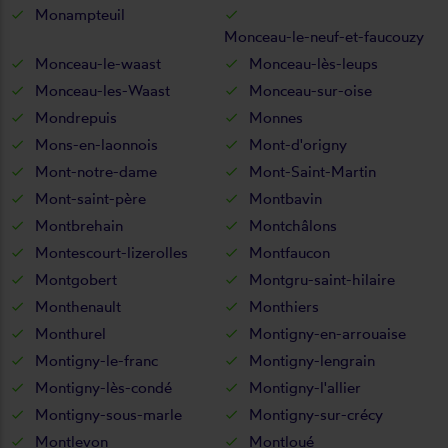
Monampteuil
Monceau-le-neuf-et-faucouzy
Monceau-le-waast
Monceau-lès-leups
Monceau-les-Waast
Monceau-sur-oise
Mondrepuis
Monnes
Mons-en-laonnois
Mont-d'origny
Mont-notre-dame
Mont-Saint-Martin
Mont-saint-père
Montbavin
Montbrehain
Montchâlons
Montescourt-lizerolles
Montfaucon
Montgobert
Montgru-saint-hilaire
Monthenault
Monthiers
Monthurel
Montigny-en-arrouaise
Montigny-le-franc
Montigny-lengrain
Montigny-lès-condé
Montigny-l'allier
Montigny-sous-marle
Montigny-sur-crécy
Montlevon
Montloué