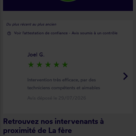
Du plus récent au plus ancien
Voir l'attestation de confiance - Avis soumis à un contrôle
help_outline
Joel G.
star_rate
star_rate
star_rate
star_rate
star_rate
keyboard_arrow_right
Intervention très efficace, par des
techniciens compétents et aimables
Avis déposé le 29/07/2026
Retrouvez nos intervenants à
proximité de La fère