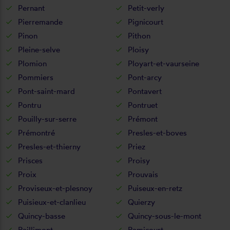
Pernant
Petit-verly
Pierremande
Pignicourt
Pinon
Pithon
Pleine-selve
Ploisy
Plomion
Ployart-et-vaurseine
Pommiers
Pont-arcy
Pont-saint-mard
Pontavert
Pontru
Pontruet
Pouilly-sur-serre
Prémont
Prémontré
Presles-et-boves
Presles-et-thierny
Priez
Prisces
Proisy
Proix
Prouvais
Proviseux-et-plesnoy
Puiseux-en-retz
Puisieux-et-clanlieu
Quierzy
Quincy-basse
Quincy-sous-le-mont
Raillimont
Ramicourt