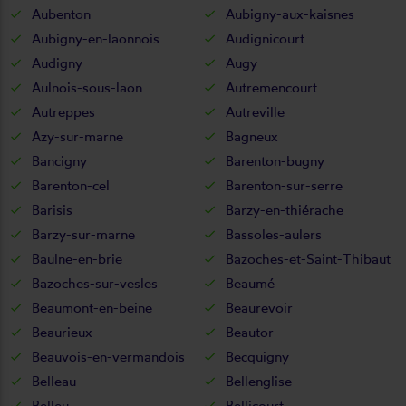
Aubenton
Aubigny-aux-kaisnes
Aubigny-en-laonnois
Audignicourt
Audigny
Augy
Aulnois-sous-laon
Autremencourt
Autreppes
Autreville
Azy-sur-marne
Bagneux
Bancigny
Barenton-bugny
Barenton-cel
Barenton-sur-serre
Barisis
Barzy-en-thiérache
Barzy-sur-marne
Bassoles-aulers
Baulne-en-brie
Bazoches-et-Saint-Thibaut
Bazoches-sur-vesles
Beaumé
Beaumont-en-beine
Beaurevoir
Beaurieux
Beautor
Beauvois-en-vermandois
Becquigny
Belleau
Bellenglise
Belleu
Bellicourt