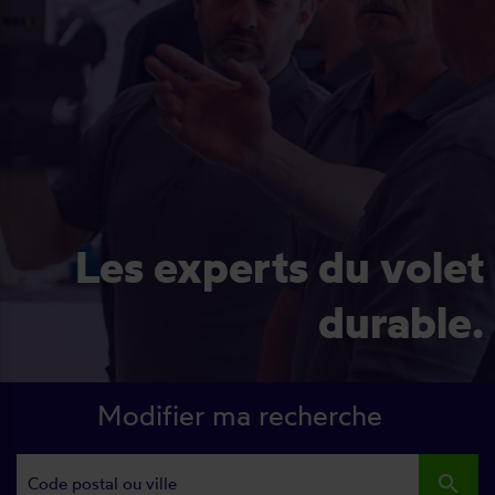
Les experts du volet
durable.
Modifier ma recherche
search