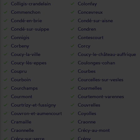
Colligis-crandelain
Colonfay
Commenchon
Concevreux
Condé-en-brie
Condé-sur-aisne
Condé-sur-suippe
Condren
Connigis
Contescourt
Corbeny
Corcy
Coucy-la-ville
Coucy-le-château-auffrique
Coucy-lès-eppes
Coulonges-cohan
Coupru
Courbes
Courboin
Courcelles-sur-vesles
Courchamps
Courmelles
Courmont
Courtemont-varennes
Courtrizy-et-fussigny
Couvrelles
Couvron-et-aumencourt
Coyolles
Cramaille
Craonne
Craonnelle
Crécy-au-mont
Crécy-sur-serre
Crépy