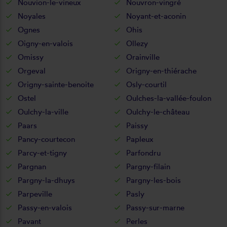
Nouvion-le-vineux
Nouvron-vingré
Noyales
Noyant-et-aconin
Ognes
Ohis
Oigny-en-valois
Ollezy
Omissy
Orainville
Orgeval
Origny-en-thiérache
Origny-sainte-benoite
Osly-courtil
Ostel
Oulches-la-vallée-foulon
Oulchy-la-ville
Oulchy-le-château
Paars
Paissy
Pancy-courtecon
Papleux
Parcy-et-tigny
Parfondru
Pargnan
Pargny-filain
Pargny-la-dhuys
Pargny-les-bois
Parpeville
Pasly
Passy-en-valois
Passy-sur-marne
Pavant
Perles