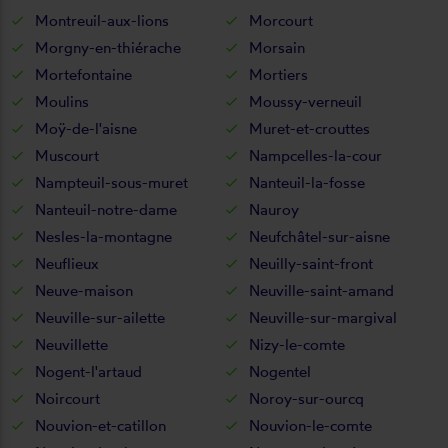
Montreuil-aux-lions
Morcourt
Morgny-en-thiérache
Morsain
Mortefontaine
Mortiers
Moulins
Moussy-verneuil
Moÿ-de-l'aisne
Muret-et-crouttes
Muscourt
Nampcelles-la-cour
Nampteuil-sous-muret
Nanteuil-la-fosse
Nanteuil-notre-dame
Nauroy
Nesles-la-montagne
Neufchâtel-sur-aisne
Neuflieux
Neuilly-saint-front
Neuve-maison
Neuville-saint-amand
Neuville-sur-ailette
Neuville-sur-margival
Neuvillette
Nizy-le-comte
Nogent-l'artaud
Nogentel
Noircourt
Noroy-sur-ourcq
Nouvion-et-catillon
Nouvion-le-comte