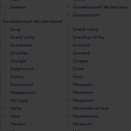
Glennes
Goudelancourt-lès-berrieux
Goussancourt
Goudelancourt-lès-pierrepont
Gouy
Grand-rozoy
Grand-verly
Grandlup-et-fay
Grandrieux
Gricourt
Grisolles
Gronard
Grougis
Grugies
Guignicourt
Guise
Guivry
Guny
Guyencourt
Hannapes
Happencourt
Haramont
Harcigny
Hargicourt
Harly
Hartennes-et-taux
Hary
Hautevesnes
Haution
Hinacourt