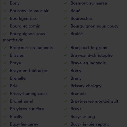
Bony
Bosmont-sur-serre
Bouconville-vauclair
Boué
Bouffignereux
Bouresches
Bourg-et-comin
Bourguignon-sous-coucy
Bourguignon-sous-
Braine
montbavin
Brancourt-en-laonnois
Brancourt-le-grand
Brasles
Bray-saint-christophe
Braye
Braye-en-laonnois
Braye-en-thiérache
Brécy
Brenelle
Breny
Brie
Brissay-choigny
Brissy-hamégicourt
Brumetz
Brunehamel
Bruyères-et-montbérault
Bruyères-sur-fère
Bruys
Bucilly
Bucy-le-long
Bucy-lès-cerny
Bucy-lès-pierrepont