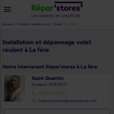
menu
Accueil
Prendre rendez-vous
Aisne
La fère
Installation et dépannage volet
roulant à La fère
Notre intervenant Répar'stores à La fère
Saint Quentin
Frederic PERTROT
06 07 22 59 93
local_phone
frederic.pertrot@reparstores.com
mail_outline