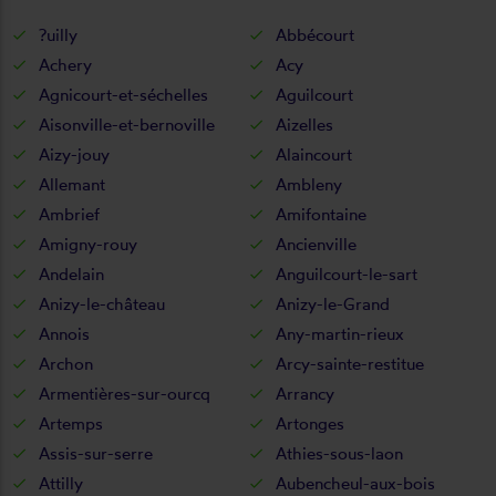
?uilly
Abbécourt
Achery
Acy
Agnicourt-et-séchelles
Aguilcourt
Aisonville-et-bernoville
Aizelles
Aizy-jouy
Alaincourt
Allemant
Ambleny
Ambrief
Amifontaine
Amigny-rouy
Ancienville
Andelain
Anguilcourt-le-sart
Anizy-le-château
Anizy-le-Grand
Annois
Any-martin-rieux
Archon
Arcy-sainte-restitue
Armentières-sur-ourcq
Arrancy
Artemps
Artonges
Assis-sur-serre
Athies-sous-laon
Attilly
Aubencheul-aux-bois