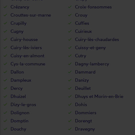
Crézancy
Croix-fonsommes
Crouttes-sur-marne
Crouy
Crupilly
Cuffies
Cugny
Cuirieux
Cuiry-housse
Cuiry-lès-chaudardes
Cuiry-lès-iviers
Cuissy-et-geny
Cuisy-en-almont
Cutry
Cys-la-commune
Dagny-lambercy
Dallon
Dammard
Dampleux
Danizy
Dercy
Deuillet
Dhuizel
Dhuys et Morin-en-Brie
Dizy-le-gros
Dohis
Dolignon
Dommiers
Domptin
Dorengt
Douchy
Dravegny