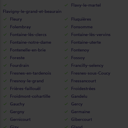
Flavy-le-martel
Flavigny-le-grand-et-beaurain
Fleury
Fluquières
Folembray
Fonsomme
Fontaine-lès-clercs
Fontaine-lès-vervins
Fontaine-notre-dame
Fontaine-uterte
Fontenelle-en-brie
Fontenoy
Foreste
Fossoy
Fourdrain
Francilly-selency
Fresnes-en-tardenois
Fresnes-sous-Coucy
Fresnoy-le-grand
Fressancourt
Frières-faillouël
Froidestrées
Froidmont-cohartille
Gandelu
Gauchy
Gercy
Gergny
Germaine
Gernicourt
Gibercourt
Gizy
Gland