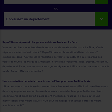
ou
Choisissez un département
Repar?Stores répare et change vos volets roulants sur La Fère
Vous recherchez une entreprise de réparation de volets roulants sur La Fère, afin de
réparer un volet roulant coincé ? Repar?Stores est la solution idéale : dix ans d?
expérience dans l?univers de la réparation de volets roulants, et nous réparons des
volets de toutes les marques : Atlantem, Franciaflex, Vendôme, Nice, Deprat. Au sein du
département Aisne, nos collaborateurs gèrent également l?installation de volets roulants
neufs. Prenez RDV sans attendre !
Une motorisation de volets roulants sur La Fère, pour vous faciliter la vie
L?ère des volets roulants exclusivement à manivelle est aujourd?hui loin derrière nous :
depuis quelques années on trouve de nouveaux modèles bien plus faciles à utiliser,
spécifiquement grâce au fait qu?ils soient motorisés. Pourquoi ne pas ajouter une
motorisation à vos volets actuels ? On peut l?envisager sur toutes sortes de volets,
aluminium ou PVC.