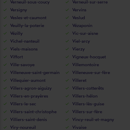
Verneuil-sous-coucy
Verneuil-sur-serre
Versigny
Vervins
Vesles-et-caumont
Veslud
Veuilly-la-poterie
Vézaponin
Vézilly
Vic-sur-aisne
Vichel-nanteuil
Viel-arcy
Viels-maisons
Vierzy
Viffort
Vigneux-hocquet
Ville-savoye
Villemontoire
Villeneuve-saint-germain
Villeneuve-sur-fère
Villequier-aumont
Villeret
Villers-agron-aiguizy
Villers-cotterêts
Villers-en-prayères
Villers-hélon
Villers-le-sec
Villers-lès-guise
Villers-saint-christophe
Villers-sur-fère
Villiers-saint-denis
Vincy-reuil-et-magny
Viry-noureuil
Vivaise