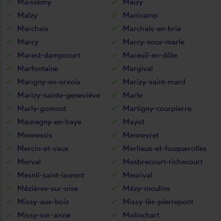
Maissemy
Maizy
Malzy
Manicamp
Marchais
Marchais-en-brie
Marcy
Marcy-sous-marle
Marest-dampcourt
Mareuil-en-dôle
Marfontaine
Margival
Marigny-en-orxois
Marizy-saint-mard
Marizy-sainte-geneviève
Marle
Marly-gomont
Martigny-courpierre
Mauregny-en-haye
Mayot
Mennessis
Mennevret
Mercin-et-vaux
Merlieux-et-fouquerolles
Merval
Mesbrecourt-richecourt
Mesnil-saint-laurent
Meurival
Mézières-sur-oise
Mézy-moulins
Missy-aux-bois
Missy-lès-pierrepont
Missy-sur-aisne
Molinchart