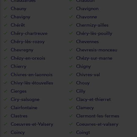
Chaudardes
Chaudun
Chauny
Chavignon
Chavigny
Chavonne
Chérêt
Chermizy-ailles
Chéry-chartreuve
Chéry-lès-pouilly
Chéry-lès-rozoy
Chevennes
Chevregny
Chevresis-monceau
Chézy-en-orxois
Chézy-sur-marne
Chierry
Chigny
Chivres-en-laonnois
Chivres-val
Chivy-lès-étouvelles
Chouy
Cierges
Cilly
Ciry-salsogne
Clacy-et-thierret
Clairfontaine
Clamecy
Clastres
Clermont-les-fermes
Coeuvres-et-Valsery
Coeuvres-et-valsery
Coincy
Coingt