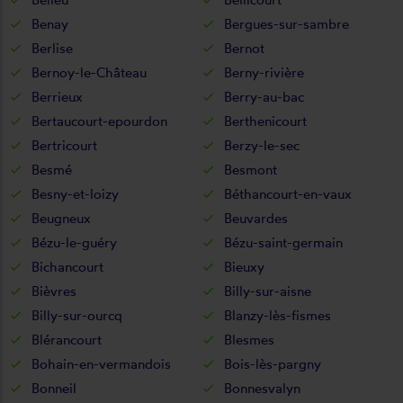
Benay
Bergues-sur-sambre
Berlise
Bernot
Bernoy-le-Château
Berny-rivière
Berrieux
Berry-au-bac
Bertaucourt-epourdon
Berthenicourt
Bertricourt
Berzy-le-sec
Besmé
Besmont
Besny-et-loizy
Béthancourt-en-vaux
Beugneux
Beuvardes
Bézu-le-guéry
Bézu-saint-germain
Bichancourt
Bieuxy
Bièvres
Billy-sur-aisne
Billy-sur-ourcq
Blanzy-lès-fismes
Blérancourt
Blesmes
Bohain-en-vermandois
Bois-lès-pargny
Bonneil
Bonnesvalyn