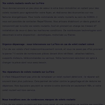
Vos volets roulants neufs sur La Fère
Vous donnez encore un peu plus de valeur à votre bien immobilier en optant pour des
volets roulants pour agrémenter votre foyer, et réaliserez des économies sur vos
factures énergétiques. Pour toute commande de volets roulants au sein du 02800, il
vous est possible de contacter Repar?Stores. Nos artisans établiront un devis gratuit et
concevront par la suite vos volets roulants, tout en prenant en charge les travaux d?
installation de ceux-ci dans les meilleures conditions. De nombreuses technologies sont
désormais à votre disposition : domotiques, motorisés ou filaires.
Urgence dépannage : nous intervenons sur La Fère en cas de volet roulant coincé
L?un de vos volets s?est malencontreusement coincé, et vous ne savez pas d?où provient
la panne ? Il existe de nombreuses pièces devant être vérifiées : attaches-tabliers,
supports moteurs, télécommandes ou verrous. Votre technicien sera bien sûr apte à
changer la pièce dont vous avez besoin.
Vos réparateurs de volets roulants sur La Fère
Il n?est fréquemment pas utile de remplacer un volet roulant détérioré : le réparer est
souvent bien plus judicieux. Cela permet de lutter contre le gaspillage et de réduire les
dépenses. Nos équipiers peuvent se rendre à votre domicile en seulement 48h, si votre
volet roulant est hors service.
Nous travaillons avec de nombreuses marques de volets roulants
L?un de vos volets roulants est bien trop cassé, et une réparation ne semble pas possible