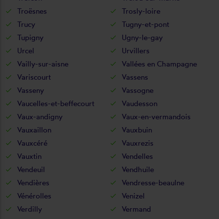
Troësnes
Trosly-loire
Trucy
Tugny-et-pont
Tupigny
Ugny-le-gay
Urcel
Urvillers
Vailly-sur-aisne
Vallées en Champagne
Variscourt
Vassens
Vasseny
Vassogne
Vaucelles-et-beffecourt
Vaudesson
Vaux-andigny
Vaux-en-vermandois
Vauxaillon
Vauxbuin
Vauxcéré
Vauxrezis
Vauxtin
Vendelles
Vendeuil
Vendhuile
Vendières
Vendresse-beaulne
Vénérolles
Venizel
Verdilly
Vermand