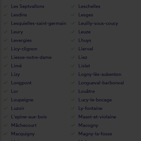
Les Septvallons
Leschelles
Lesdins
Lesges
Lesquielles-saint-germain
Leuilly-sous-coucy
Leury
Leuze
Levergies
Lhuys
Licy-clignon
Lierval
Liesse-notre-dame
Liez
Limé
Lislet
Lizy
Logny-lès-aubenton
Longpont
Longueval-barbonval
Lor
Louâtre
Loupeigne
Lucy-le-bocage
Luzoir
Ly-fontaine
L'epine-aux-bois
Maast-et-violaine
Mâchecourt
Macogny
Macquigny
Magny-la-fosse