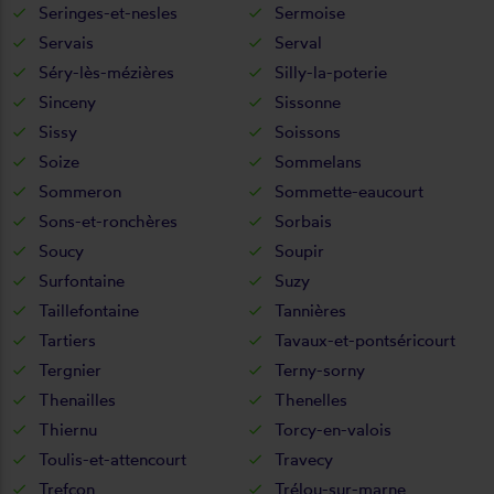
Seringes-et-nesles
Sermoise
Servais
Serval
Séry-lès-mézières
Silly-la-poterie
Sinceny
Sissonne
Sissy
Soissons
Soize
Sommelans
Sommeron
Sommette-eaucourt
Sons-et-ronchères
Sorbais
Soucy
Soupir
Surfontaine
Suzy
Taillefontaine
Tannières
Tartiers
Tavaux-et-pontséricourt
Tergnier
Terny-sorny
Thenailles
Thenelles
Thiernu
Torcy-en-valois
Toulis-et-attencourt
Travecy
Trefcon
Trélou-sur-marne