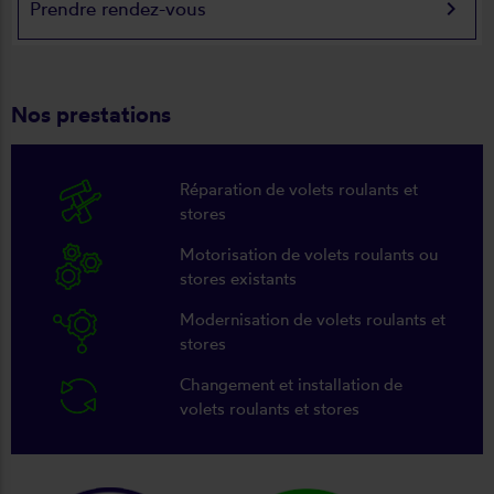
keyboard_arrow_right
Prendre rendez-vous
Nos prestations
Réparation de volets roulants et
stores
Motorisation de volets roulants ou
stores existants
Modernisation de volets roulants et
stores
Changement et installation de
volets roulants et stores