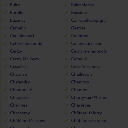
Buire
Buironfosse
Burelles
Bussiares
Buzancy
Caillouël-crépigny
Camelin
Castres
Caulaincourt
Caumont
Celles-lès-condé
Celles-sur-aisne
Cerizy
Cerny-en-laonnois
Cerny-lès-bucy
Cerseuil
Cessières
Cessières-Suzy
Chacrise
Chaillevois
Chalandry
Chambry
Chamouille
Champs
Chaourse
Charly-sur-Marne
Charmes
Chartèves
Chassemy
Château-thierry
Châtillon-lès-sons
Châtillon-sur-oise