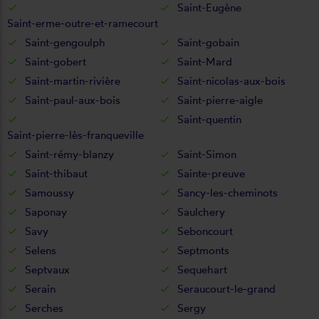
Saint-Eugène
Saint-erme-outre-et-ramecourt
Saint-gengoulph
Saint-gobain
Saint-gobert
Saint-Mard
Saint-martin-rivière
Saint-nicolas-aux-bois
Saint-paul-aux-bois
Saint-pierre-aigle
Saint-quentin
Saint-pierre-lès-franqueville
Saint-rémy-blanzy
Saint-Simon
Saint-thibaut
Sainte-preuve
Samoussy
Sancy-les-cheminots
Saponay
Saulchery
Savy
Seboncourt
Selens
Septmonts
Septvaux
Sequehart
Serain
Seraucourt-le-grand
Serches
Sergy