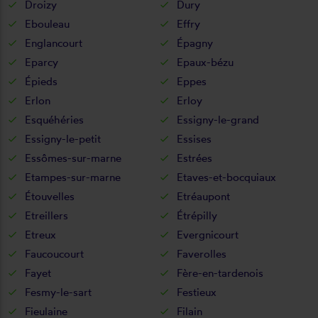
Droizy
Dury
Ebouleau
Effry
Englancourt
Épagny
Eparcy
Epaux-bézu
Épieds
Eppes
Erlon
Erloy
Esquéhéries
Essigny-le-grand
Essigny-le-petit
Essises
Essômes-sur-marne
Estrées
Etampes-sur-marne
Etaves-et-bocquiaux
Étouvelles
Etréaupont
Etreillers
Étrépilly
Etreux
Evergnicourt
Faucoucourt
Faverolles
Fayet
Fère-en-tardenois
Fesmy-le-sart
Festieux
Fieulaine
Filain