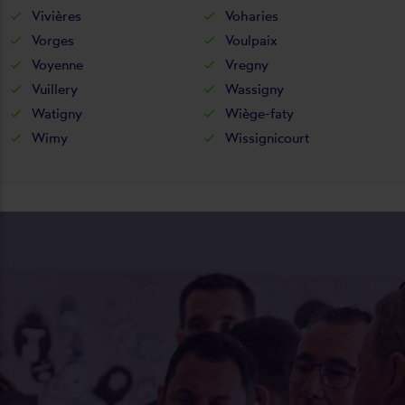
Vivières
Voharies
Vorges
Voulpaix
Voyenne
Vregny
Vuillery
Wassigny
Watigny
Wiège-faty
Wimy
Wissignicourt