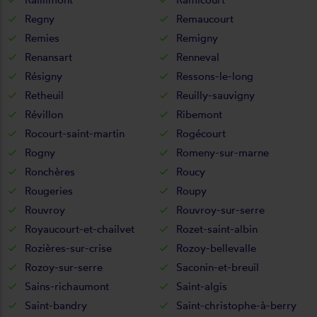
Regny
Remaucourt
Remies
Remigny
Renansart
Renneval
Résigny
Ressons-le-long
Retheuil
Reuilly-sauvigny
Révillon
Ribemont
Rocourt-saint-martin
Rogécourt
Rogny
Romeny-sur-marne
Ronchères
Roucy
Rougeries
Roupy
Rouvroy
Rouvroy-sur-serre
Royaucourt-et-chailvet
Rozet-saint-albin
Rozières-sur-crise
Rozoy-bellevalle
Rozoy-sur-serre
Saconin-et-breuil
Sains-richaumont
Saint-algis
Saint-bandry
Saint-christophe-à-berry