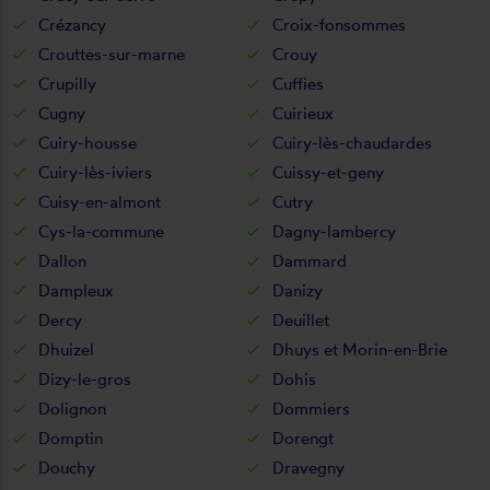
Crézancy
Croix-fonsommes
Crouttes-sur-marne
Crouy
Crupilly
Cuffies
Cugny
Cuirieux
Cuiry-housse
Cuiry-lès-chaudardes
Cuiry-lès-iviers
Cuissy-et-geny
Cuisy-en-almont
Cutry
Cys-la-commune
Dagny-lambercy
Dallon
Dammard
Dampleux
Danizy
Dercy
Deuillet
Dhuizel
Dhuys et Morin-en-Brie
Dizy-le-gros
Dohis
Dolignon
Dommiers
Domptin
Dorengt
Douchy
Dravegny