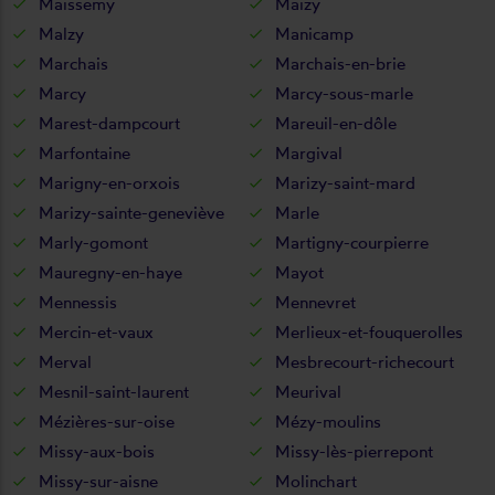
Maissemy
Maizy
Malzy
Manicamp
Marchais
Marchais-en-brie
Marcy
Marcy-sous-marle
Marest-dampcourt
Mareuil-en-dôle
Marfontaine
Margival
Marigny-en-orxois
Marizy-saint-mard
Marizy-sainte-geneviève
Marle
Marly-gomont
Martigny-courpierre
Mauregny-en-haye
Mayot
Mennessis
Mennevret
Mercin-et-vaux
Merlieux-et-fouquerolles
Merval
Mesbrecourt-richecourt
Mesnil-saint-laurent
Meurival
Mézières-sur-oise
Mézy-moulins
Missy-aux-bois
Missy-lès-pierrepont
Missy-sur-aisne
Molinchart