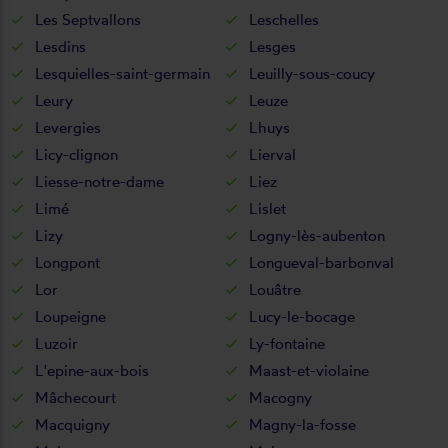
Les Septvallons
Leschelles
Lesdins
Lesges
Lesquielles-saint-germain
Leuilly-sous-coucy
Leury
Leuze
Levergies
Lhuys
Licy-clignon
Lierval
Liesse-notre-dame
Liez
Limé
Lislet
Lizy
Logny-lès-aubenton
Longpont
Longueval-barbonval
Lor
Louâtre
Loupeigne
Lucy-le-bocage
Luzoir
Ly-fontaine
L'epine-aux-bois
Maast-et-violaine
Mâchecourt
Macogny
Macquigny
Magny-la-fosse