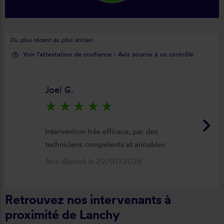
Du plus récent au plus ancien
Voir l'attestation de confiance - Avis soumis à un contrôle
help_outline
Joel G.
star_rate
star_rate
star_rate
star_rate
star_rate
keyboard_arrow_right
Intervention très efficace, par des
techniciens compétents et aimables
Avis déposé le 29/07/2026
Retrouvez nos intervenants à
proximité de Lanchy