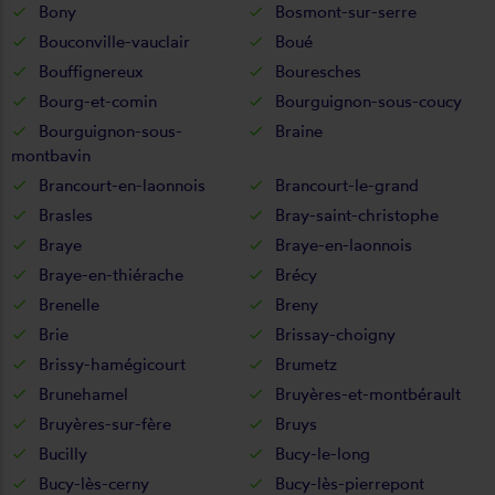
Bony
Bosmont-sur-serre
Bouconville-vauclair
Boué
Bouffignereux
Bouresches
Bourg-et-comin
Bourguignon-sous-coucy
Bourguignon-sous-
Braine
montbavin
Brancourt-en-laonnois
Brancourt-le-grand
Brasles
Bray-saint-christophe
Braye
Braye-en-laonnois
Braye-en-thiérache
Brécy
Brenelle
Breny
Brie
Brissay-choigny
Brissy-hamégicourt
Brumetz
Brunehamel
Bruyères-et-montbérault
Bruyères-sur-fère
Bruys
Bucilly
Bucy-le-long
Bucy-lès-cerny
Bucy-lès-pierrepont