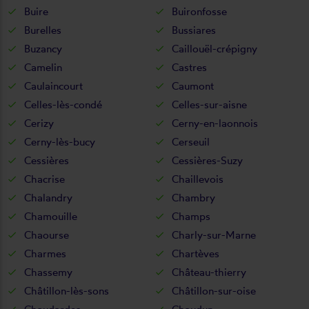
Buire
Buironfosse
Burelles
Bussiares
Buzancy
Caillouël-crépigny
Camelin
Castres
Caulaincourt
Caumont
Celles-lès-condé
Celles-sur-aisne
Cerizy
Cerny-en-laonnois
Cerny-lès-bucy
Cerseuil
Cessières
Cessières-Suzy
Chacrise
Chaillevois
Chalandry
Chambry
Chamouille
Champs
Chaourse
Charly-sur-Marne
Charmes
Chartèves
Chassemy
Château-thierry
Châtillon-lès-sons
Châtillon-sur-oise