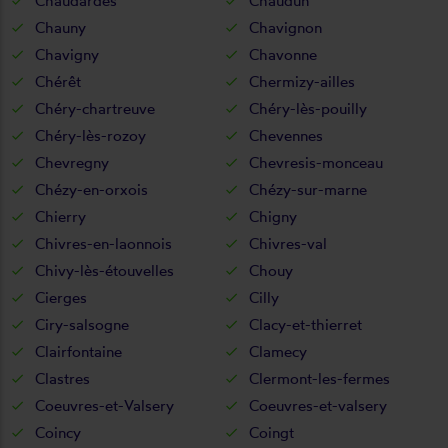
Chaudardes
Chaudun
Chauny
Chavignon
Chavigny
Chavonne
Chérêt
Chermizy-ailles
Chéry-chartreuve
Chéry-lès-pouilly
Chéry-lès-rozoy
Chevennes
Chevregny
Chevresis-monceau
Chézy-en-orxois
Chézy-sur-marne
Chierry
Chigny
Chivres-en-laonnois
Chivres-val
Chivy-lès-étouvelles
Chouy
Cierges
Cilly
Ciry-salsogne
Clacy-et-thierret
Clairfontaine
Clamecy
Clastres
Clermont-les-fermes
Coeuvres-et-Valsery
Coeuvres-et-valsery
Coincy
Coingt