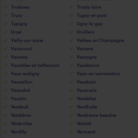
Troësnes
Trosly-loire
Trucy
Tugny-et-pont
Tupigny
Ugny-le-gay
Urcel
Urvillers
Vailly-sur-aisne
Vallées en Champagne
Variscourt
Vassens
Vasseny
Vassogne
Vaucelles-et-beffecourt
Vaudesson
Vaux-andigny
Vaux-en-vermandois
Vauxaillon
Vauxbuin
Vauxcéré
Vauxrezis
Vauxtin
Vendelles
Vendeuil
Vendhuile
Vendières
Vendresse-beaulne
Vénérolles
Venizel
Verdilly
Vermand