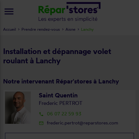
menu
Accueil
Prendre rendez-vous
Aisne
Lanchy
Installation et dépannage volet
roulant à Lanchy
Notre intervenant Répar'stores à Lanchy
Saint Quentin
Frederic PERTROT
06 07 22 59 93
local_phone
frederic.pertrot@reparstores.com
mail_outline