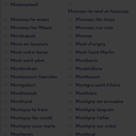
Monampteuil
Monceau-le-neuf-et-faucouzy
Monceau-le-waast
Monceau-lès-leups
Monceau-les-Waast
Monceau-sur-oise
Mondrepuis
Monnes
Mons-en-laonnois
Mont-d'origny
Mont-notre-dame
Mont-Saint-Martin
Mont-saint-père
Montbavin
Montbrehain
Montchâlons
Montescourt-lizerolles
Montfaucon
Montgobert
Montgru-saint-hilaire
Monthenault
Monthiers
Monthurel
Montigny-en-arrouaise
Montigny-le-franc
Montigny-lengrain
Montigny-lès-condé
Montigny-l'allier
Montigny-sous-marle
Montigny-sur-crécy
Montlevon
Montloué