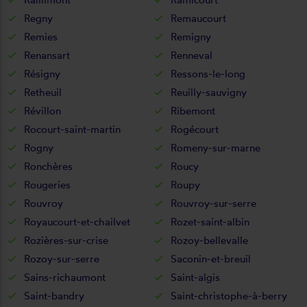
Regny
Remaucourt
Remies
Remigny
Renansart
Renneval
Résigny
Ressons-le-long
Retheuil
Reuilly-sauvigny
Révillon
Ribemont
Rocourt-saint-martin
Rogécourt
Rogny
Romeny-sur-marne
Ronchères
Roucy
Rougeries
Roupy
Rouvroy
Rouvroy-sur-serre
Royaucourt-et-chailvet
Rozet-saint-albin
Rozières-sur-crise
Rozoy-bellevalle
Rozoy-sur-serre
Saconin-et-breuil
Sains-richaumont
Saint-algis
Saint-bandry
Saint-christophe-à-berry