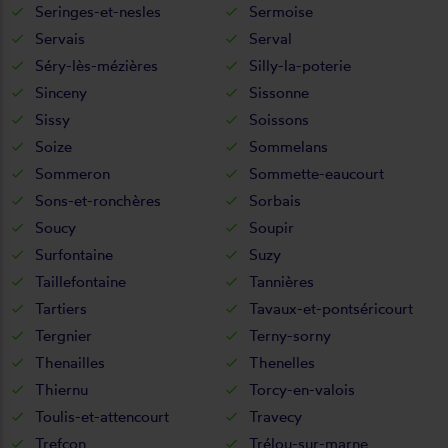
Seringes-et-nesles
Sermoise
Servais
Serval
Séry-lès-mézières
Silly-la-poterie
Sinceny
Sissonne
Sissy
Soissons
Soize
Sommelans
Sommeron
Sommette-eaucourt
Sons-et-ronchères
Sorbais
Soucy
Soupir
Surfontaine
Suzy
Taillefontaine
Tannières
Tartiers
Tavaux-et-pontséricourt
Tergnier
Terny-sorny
Thenailles
Thenelles
Thiernu
Torcy-en-valois
Toulis-et-attencourt
Travecy
Trefcon
Trélou-sur-marne