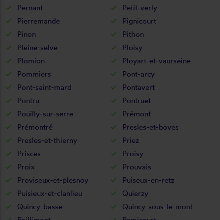
Pernant
Petit-verly
Pierremande
Pignicourt
Pinon
Pithon
Pleine-selve
Ploisy
Plomion
Ployart-et-vaurseine
Pommiers
Pont-arcy
Pont-saint-mard
Pontavert
Pontru
Pontruet
Pouilly-sur-serre
Prémont
Prémontré
Presles-et-boves
Presles-et-thierny
Priez
Prisces
Proisy
Proix
Prouvais
Proviseux-et-plesnoy
Puiseux-en-retz
Puisieux-et-clanlieu
Quierzy
Quincy-basse
Quincy-sous-le-mont
Raillimont
Ramicourt