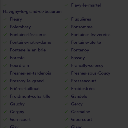
Flavy-le-martel
Flavigny-le-grand-et-beaurain
Fleury
Fluquières
Folembray
Fonsomme
Fontaine-lès-clercs
Fontaine-lès-vervins
Fontaine-notre-dame
Fontaine-uterte
Fontenelle-en-brie
Fontenoy
Foreste
Fossoy
Fourdrain
Francilly-selency
Fresnes-en-tardenois
Fresnes-sous-Coucy
Fresnoy-le-grand
Fressancourt
Frières-faillouël
Froidestrées
Froidmont-cohartille
Gandelu
Gauchy
Gercy
Gergny
Germaine
Gernicourt
Gibercourt
Gizy
Gland