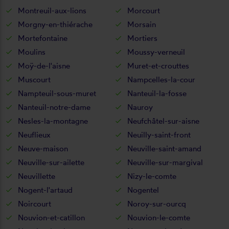
Montreuil-aux-lions
Morcourt
Morgny-en-thiérache
Morsain
Mortefontaine
Mortiers
Moulins
Moussy-verneuil
Moÿ-de-l'aisne
Muret-et-crouttes
Muscourt
Nampcelles-la-cour
Nampteuil-sous-muret
Nanteuil-la-fosse
Nanteuil-notre-dame
Nauroy
Nesles-la-montagne
Neufchâtel-sur-aisne
Neuflieux
Neuilly-saint-front
Neuve-maison
Neuville-saint-amand
Neuville-sur-ailette
Neuville-sur-margival
Neuvillette
Nizy-le-comte
Nogent-l'artaud
Nogentel
Noircourt
Noroy-sur-ourcq
Nouvion-et-catillon
Nouvion-le-comte