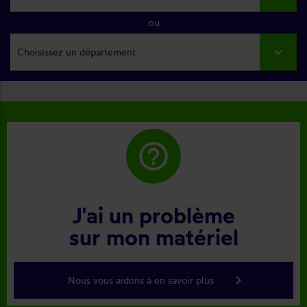
ou
Choisissez un département
help_outline
J'ai un problème
sur mon matériel
keyboard_arrow_right
Nous vous aidons à en savoir plus