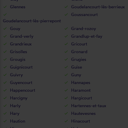
Glennes
Goudelancourt-lès-berrieux
Goussancourt
Goudelancourt-lès-pierrepont
Gouy
Grand-rozoy
Grand-verly
Grandlup-et-fay
Grandrieux
Gricourt
Grisolles
Gronard
Grougis
Grugies
Guignicourt
Guise
Guivry
Guny
Guyencourt
Hannapes
Happencourt
Haramont
Harcigny
Hargicourt
Harly
Hartennes-et-taux
Hary
Hautevesnes
Haution
Hinacourt