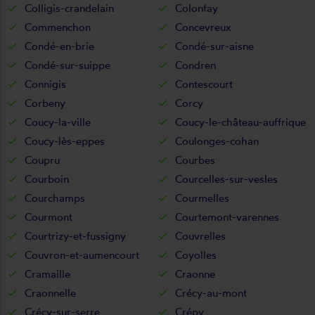
Colligis-crandelain
Colonfay
Commenchon
Concevreux
Condé-en-brie
Condé-sur-aisne
Condé-sur-suippe
Condren
Connigis
Contescourt
Corbeny
Corcy
Coucy-la-ville
Coucy-le-château-auffrique
Coucy-lès-eppes
Coulonges-cohan
Coupru
Courbes
Courboin
Courcelles-sur-vesles
Courchamps
Courmelles
Courmont
Courtemont-varennes
Courtrizy-et-fussigny
Couvrelles
Couvron-et-aumencourt
Coyolles
Cramaille
Craonne
Craonnelle
Crécy-au-mont
Crécy-sur-serre
Crépy