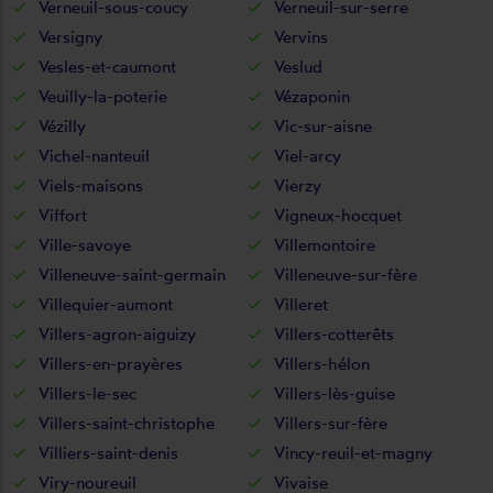
Verneuil-sous-coucy
Verneuil-sur-serre
Versigny
Vervins
Vesles-et-caumont
Veslud
Veuilly-la-poterie
Vézaponin
Vézilly
Vic-sur-aisne
Vichel-nanteuil
Viel-arcy
Viels-maisons
Vierzy
Viffort
Vigneux-hocquet
Ville-savoye
Villemontoire
Villeneuve-saint-germain
Villeneuve-sur-fère
Villequier-aumont
Villeret
Villers-agron-aiguizy
Villers-cotterêts
Villers-en-prayères
Villers-hélon
Villers-le-sec
Villers-lès-guise
Villers-saint-christophe
Villers-sur-fère
Villiers-saint-denis
Vincy-reuil-et-magny
Viry-noureuil
Vivaise