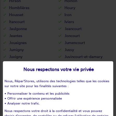
Hirson
Holnon
Homblières
Houry
Housset
Iron
Itancourt
Iviers
Jaulgonne
Jeancourt
Jeantes
Joncourt
Jouaignes
Jumencourt
Jumigny
Jussy
Juvigny
Juvincourt-et-damary
La bouteille
La capelle
Nous respectons votre vie privée
La celle-sous-montmirail
La chapelle-monthodon
La chapelle-sur-chézy
La croix-sur-ourcq
Nous, Répar'Stores, utilisons des technologies telles que les cookies
La fère
La ferté-chevresis
sur notre site pour les finalités suivantes :
La ferté-milon
La hérie
• Personnaliser le contenu et les publicités
La malmaison
La neuville-bosmont
• Offrir une expérience personnalisée
• Analyser notre trafic.
La neuville-en-beine
La neuville-housset
Nous respectons votre droit à la confidentialité et vous pouvez
La neuville-lès-dorengt
La vallée-au-blé
choisir d'accepter, de contrôler ou de refuser l'utilisation de certains