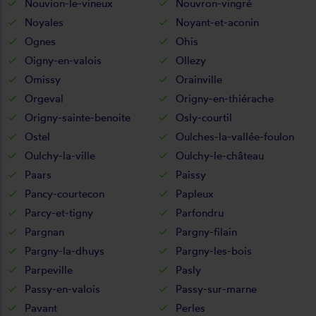
Nouvion-le-vineux
Nouvron-vingré
Noyales
Noyant-et-aconin
Ognes
Ohis
Oigny-en-valois
Ollezy
Omissy
Orainville
Orgeval
Origny-en-thiérache
Origny-sainte-benoite
Osly-courtil
Ostel
Oulches-la-vallée-foulon
Oulchy-la-ville
Oulchy-le-château
Paars
Paissy
Pancy-courtecon
Papleux
Parcy-et-tigny
Parfondru
Pargnan
Pargny-filain
Pargny-la-dhuys
Pargny-les-bois
Parpeville
Pasly
Passy-en-valois
Passy-sur-marne
Pavant
Perles