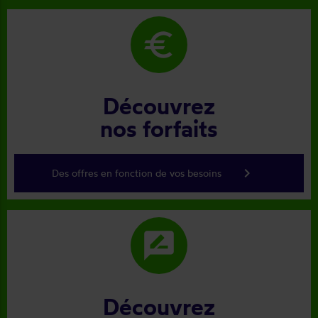
euro
Découvrez
nos forfaits
keyboard_arrow_right
Des offres en fonction de vos besoins
rate_review
Découvrez