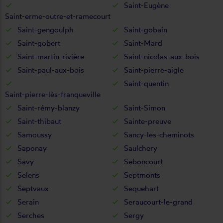
Saint-Eugène
Saint-erme-outre-et-ramecourt
Saint-gengoulph
Saint-gobain
Saint-gobert
Saint-Mard
Saint-martin-rivière
Saint-nicolas-aux-bois
Saint-paul-aux-bois
Saint-pierre-aigle
Saint-quentin
Saint-pierre-lès-franqueville
Saint-rémy-blanzy
Saint-Simon
Saint-thibaut
Sainte-preuve
Samoussy
Sancy-les-cheminots
Saponay
Saulchery
Savy
Seboncourt
Selens
Septmonts
Septvaux
Sequehart
Serain
Seraucourt-le-grand
Serches
Sergy