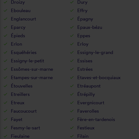
Droizy
Dury
Ebouleau
Effry
Englancourt
Épagny
Eparcy
Epaux-bézu
Épieds
Eppes
Erlon
Erloy
Esquéhéries
Essigny-le-grand
Essigny-le-petit
Essises
Essômes-sur-marne
Estrées
Etampes-sur-marne
Etaves-et-bocquiaux
Étouvelles
Etréaupont
Etreillers
Étrépilly
Etreux
Evergnicourt
Faucoucourt
Faverolles
Fayet
Fère-en-tardenois
Fesmy-le-sart
Festieux
Fieulaine
Filain