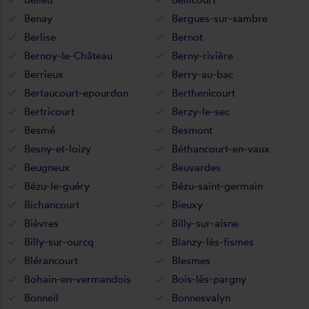
Benay
Bergues-sur-sambre
Berlise
Bernot
Bernoy-le-Château
Berny-rivière
Berrieux
Berry-au-bac
Bertaucourt-epourdon
Berthenicourt
Bertricourt
Berzy-le-sec
Besmé
Besmont
Besny-et-loizy
Béthancourt-en-vaux
Beugneux
Beuvardes
Bézu-le-guéry
Bézu-saint-germain
Bichancourt
Bieuxy
Bièvres
Billy-sur-aisne
Billy-sur-ourcq
Blanzy-lès-fismes
Blérancourt
Blesmes
Bohain-en-vermandois
Bois-lès-pargny
Bonneil
Bonnesvalyn