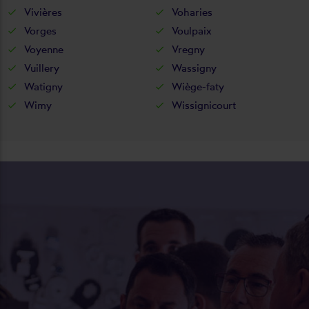
Vivières
Voharies
Vorges
Voulpaix
Voyenne
Vregny
Vuillery
Wassigny
Watigny
Wiège-faty
Wimy
Wissignicourt