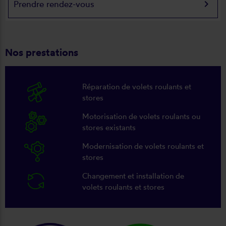
keyboard_arrow_right
Prendre rendez-vous
Nos prestations
Réparation de volets roulants et
stores
Motorisation de volets roulants ou
stores existants
Modernisation de volets roulants et
stores
Changement et installation de
volets roulants et stores