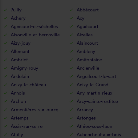
?uilly
Abbécourt
Achery
Acy
Agnicourt-et-séchelles
Aguilcourt
Aisonville-et-bernoville
Aizelles
Aizy-jouy
Alaincourt
Allemant
Ambleny
Ambrief
Amifontaine
Amigny-rouy
Ancienville
Andelain
Anguilcourt-le-sart
Anizy-le-château
Anizy-le-Grand
Annois
Any-martin-rieux
Archon
Arcy-sainte-restitue
Armentières-sur-ourcq
Arrancy
Artemps
Artonges
Assis-sur-serre
Athies-sous-laon
Attilly
Aubencheul-aux-bois