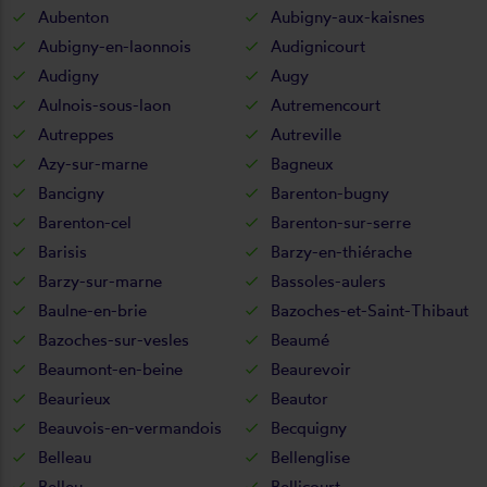
Aubenton
Aubigny-aux-kaisnes
Aubigny-en-laonnois
Audignicourt
Audigny
Augy
Aulnois-sous-laon
Autremencourt
Autreppes
Autreville
Azy-sur-marne
Bagneux
Bancigny
Barenton-bugny
Barenton-cel
Barenton-sur-serre
Barisis
Barzy-en-thiérache
Barzy-sur-marne
Bassoles-aulers
Baulne-en-brie
Bazoches-et-Saint-Thibaut
Bazoches-sur-vesles
Beaumé
Beaumont-en-beine
Beaurevoir
Beaurieux
Beautor
Beauvois-en-vermandois
Becquigny
Belleau
Bellenglise
Belleu
Bellicourt