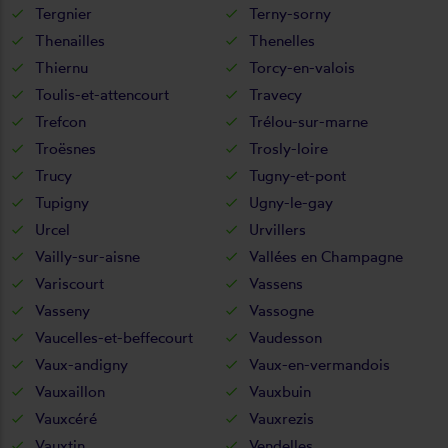
Tergnier
Terny-sorny
Thenailles
Thenelles
Thiernu
Torcy-en-valois
Toulis-et-attencourt
Travecy
Trefcon
Trélou-sur-marne
Troësnes
Trosly-loire
Trucy
Tugny-et-pont
Tupigny
Ugny-le-gay
Urcel
Urvillers
Vailly-sur-aisne
Vallées en Champagne
Variscourt
Vassens
Vasseny
Vassogne
Vaucelles-et-beffecourt
Vaudesson
Vaux-andigny
Vaux-en-vermandois
Vauxaillon
Vauxbuin
Vauxcéré
Vauxrezis
Vauxtin
Vendelles