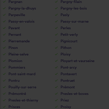
Pargnan
Pargny-filain
Pargny-la-dhuys
Pargny-les-bois
Parpeville
Pasly
Passy-en-valois
Passy-sur-marne
Pavant
Perles
Pernant
Petit-verly
Pierremande
Pignicourt
Pinon
Pithon
Pleine-selve
Ploisy
Plomion
Ployart-et-vaurseine
Pommiers
Pont-arcy
Pont-saint-mard
Pontavert
Pontru
Pontruet
Pouilly-sur-serre
Prémont
Prémontré
Presles-et-boves
Presles-et-thierny
Priez
Prisces
Proisy