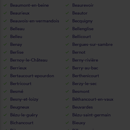
Beaumont-en-beine
Beaurevoir
Beaurieux
Beautor
Beauvois-en-vermandois
Becquigny
Belleau
Bellenglise
Belleu
Bellicourt
Benay
Bergues-sur-sambre
Berlise
Bernot
Bernoy-le-Château
Berny-rivière
Berrieux
Berry-au-bac
Bertaucourt-epourdon
Berthenicourt
Bertricourt
Berzy-le-sec
Besmé
Besmont
Besny-et-loizy
Béthancourt-en-vaux
Beugneux
Beuvardes
Bézu-le-guéry
Bézu-saint-germain
Bichancourt
Bieuxy