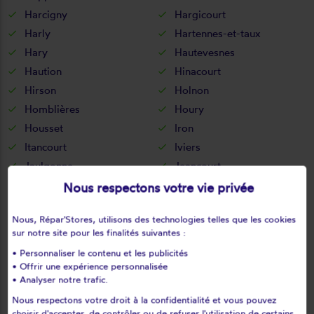
Harcigny
Hargicourt
Harly
Hartennes-et-taux
Hary
Hautevesnes
Haution
Hinacourt
Hirson
Holnon
Homblières
Houry
Housset
Iron
Itancourt
Iviers
Jaulgonne
Jeancourt
Jeantes
Joncourt
Nous respectons votre vie privée
Jouaignes
Jumencourt
Nous, Répar'Stores, utilisons des technologies telles que les cookies
Jumigny
Jussy
sur notre site pour les finalités suivantes :
Juvigny
Juvincourt-et-damary
• Personnaliser le contenu et les publicités
La bouteille
La capelle
• Offrir une expérience personnalisée
La celle-sous-montmirail
La chapelle-monthodon
• Analyser notre trafic.
La chapelle-sur-chézy
La croix-sur-ourcq
Nous respectons votre droit à la confidentialité et vous pouvez
choisir d'accepter, de contrôler ou de refuser l'utilisation de certains