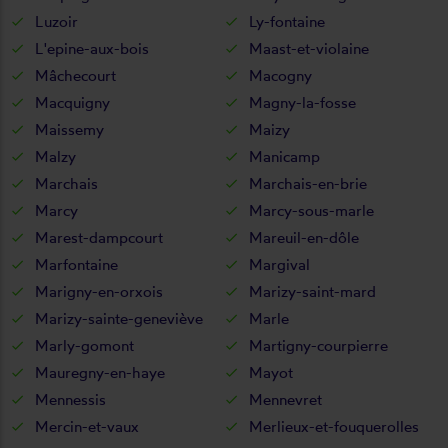
Luzoir
Ly-fontaine
L'epine-aux-bois
Maast-et-violaine
Mâchecourt
Macogny
Macquigny
Magny-la-fosse
Maissemy
Maizy
Malzy
Manicamp
Marchais
Marchais-en-brie
Marcy
Marcy-sous-marle
Marest-dampcourt
Mareuil-en-dôle
Marfontaine
Margival
Marigny-en-orxois
Marizy-saint-mard
Marizy-sainte-geneviève
Marle
Marly-gomont
Martigny-courpierre
Mauregny-en-haye
Mayot
Mennessis
Mennevret
Mercin-et-vaux
Merlieux-et-fouquerolles