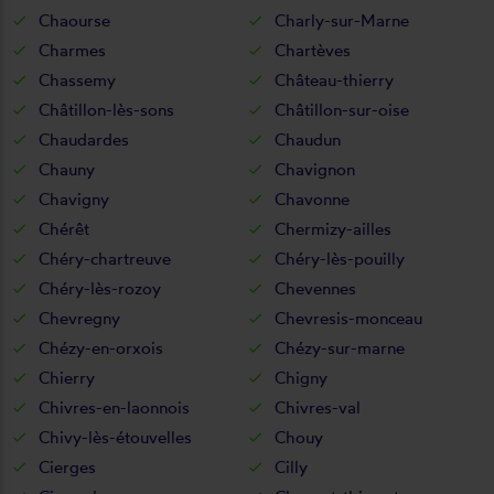
Chaourse
Charly-sur-Marne
Charmes
Chartèves
Chassemy
Château-thierry
Châtillon-lès-sons
Châtillon-sur-oise
Chaudardes
Chaudun
Chauny
Chavignon
Chavigny
Chavonne
Chérêt
Chermizy-ailles
Chéry-chartreuve
Chéry-lès-pouilly
Chéry-lès-rozoy
Chevennes
Chevregny
Chevresis-monceau
Chézy-en-orxois
Chézy-sur-marne
Chierry
Chigny
Chivres-en-laonnois
Chivres-val
Chivy-lès-étouvelles
Chouy
Cierges
Cilly