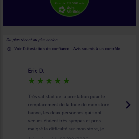
Plus de 211 000 avis
Du plus récent au plus ancien
Voir l'attestation de confiance - Avis soumis à un contrôle
help_outline
Eric D.
star_rate
star_rate
star_rate
star_rate
star_rate
Très satisfait de la prestation pour le
keyboard_arrow_right
remplacement de la toile de mon store
banne, les deux personnes qui sont
venues étaient très sympas et pros
malgré la difficulté sur mon store, je
suis satisfait du résultat et du