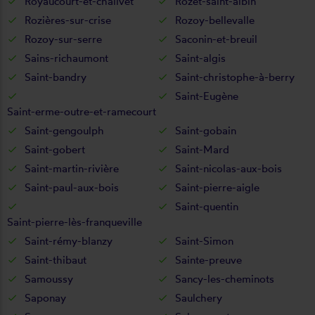
Royaucourt-et-chailvet
Rozet-saint-albin
Rozières-sur-crise
Rozoy-bellevalle
Rozoy-sur-serre
Saconin-et-breuil
Sains-richaumont
Saint-algis
Saint-bandry
Saint-christophe-à-berry
Saint-Eugène
Saint-erme-outre-et-ramecourt
Saint-gengoulph
Saint-gobain
Saint-gobert
Saint-Mard
Saint-martin-rivière
Saint-nicolas-aux-bois
Saint-paul-aux-bois
Saint-pierre-aigle
Saint-quentin
Saint-pierre-lès-franqueville
Saint-rémy-blanzy
Saint-Simon
Saint-thibaut
Sainte-preuve
Samoussy
Sancy-les-cheminots
Saponay
Saulchery