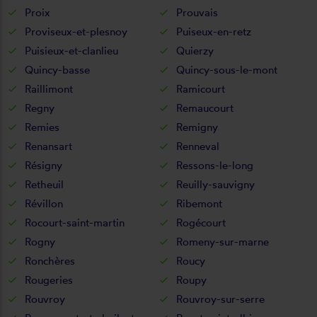
Proix
Prouvais
Proviseux-et-plesnoy
Puiseux-en-retz
Puisieux-et-clanlieu
Quierzy
Quincy-basse
Quincy-sous-le-mont
Raillimont
Ramicourt
Regny
Remaucourt
Remies
Remigny
Renansart
Renneval
Résigny
Ressons-le-long
Retheuil
Reuilly-sauvigny
Révillon
Ribemont
Rocourt-saint-martin
Rogécourt
Rogny
Romeny-sur-marne
Ronchères
Roucy
Rougeries
Roupy
Rouvroy
Rouvroy-sur-serre