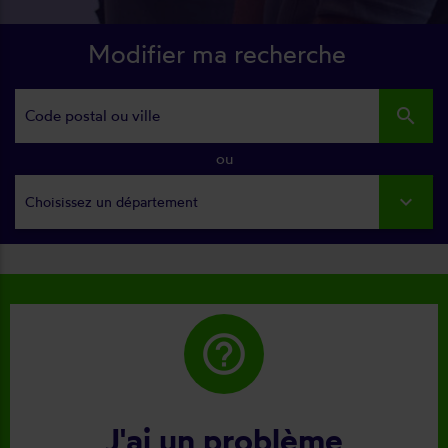
Modifier ma recherche
search
ou
Choisissez un département
help_outline
J'ai un problème