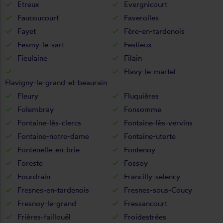
Etreux
Evergnicourt
Faucoucourt
Faverolles
Fayet
Fère-en-tardenois
Fesmy-le-sart
Festieux
Fieulaine
Filain
Flavy-le-martel
Flavigny-le-grand-et-beaurain
Fleury
Fluquières
Folembray
Fonsomme
Fontaine-lès-clercs
Fontaine-lès-vervins
Fontaine-notre-dame
Fontaine-uterte
Fontenelle-en-brie
Fontenoy
Foreste
Fossoy
Fourdrain
Francilly-selency
Fresnes-en-tardenois
Fresnes-sous-Coucy
Fresnoy-le-grand
Fressancourt
Frières-faillouël
Froidestrées