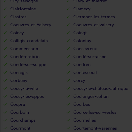
Ciry-salsogne
Clacy-et-thierret
Clairfontaine
Clamecy
Clastres
Clermont-les-fermes
Coeuvres-et-Valsery
Coeuvres-et-valsery
Coincy
Coingt
Colligis-crandelain
Colonfay
Commenchon
Concevreux
Condé-en-brie
Condé-sur-aisne
Condé-sur-suippe
Condren
Connigis
Contescourt
Corbeny
Corcy
Coucy-la-ville
Coucy-le-château-auffrique
Coucy-lès-eppes
Coulonges-cohan
Coupru
Courbes
Courboin
Courcelles-sur-vesles
Courchamps
Courmelles
Courmont
Courtemont-varennes