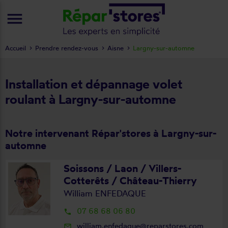
menu
Accueil
Prendre rendez-vous
Aisne
Largny-sur-automne
Installation et dépannage volet
roulant à Largny-sur-automne
Notre intervenant Répar'stores à Largny-sur-
automne
Soissons / Laon / Villers-
Cotterêts / Château-Thierry
William ENFEDAQUE
07 68 68 06 80
local_phone
william.enfedaque@reparstores.com
mail_outline