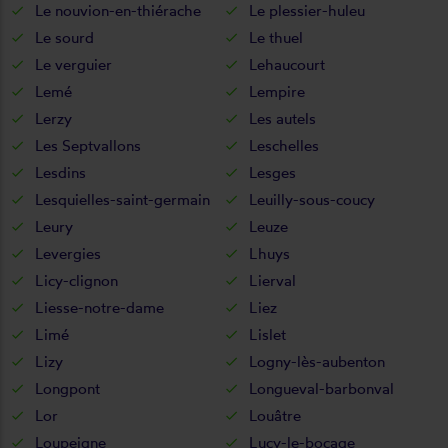
Le nouvion-en-thiérache
Le plessier-huleu
Le sourd
Le thuel
Le verguier
Lehaucourt
Lemé
Lempire
Lerzy
Les autels
Les Septvallons
Leschelles
Lesdins
Lesges
Lesquielles-saint-germain
Leuilly-sous-coucy
Leury
Leuze
Levergies
Lhuys
Licy-clignon
Lierval
Liesse-notre-dame
Liez
Limé
Lislet
Lizy
Logny-lès-aubenton
Longpont
Longueval-barbonval
Lor
Louâtre
Loupeigne
Lucy-le-bocage