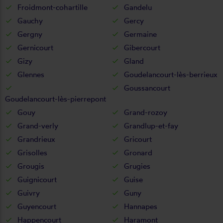
Froidmont-cohartille
Gandelu
Gauchy
Gercy
Gergny
Germaine
Gernicourt
Gibercourt
Gizy
Gland
Glennes
Goudelancourt-lès-berrieux
Goussancourt
Goudelancourt-lès-pierrepont
Gouy
Grand-rozoy
Grand-verly
Grandlup-et-fay
Grandrieux
Gricourt
Grisolles
Gronard
Grougis
Grugies
Guignicourt
Guise
Guivry
Guny
Guyencourt
Hannapes
Happencourt
Haramont