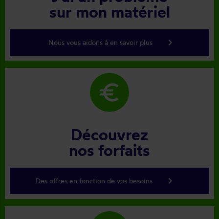
sur mon matériel
keyboard_arrow_right
Nous vous aidons à en savoir plus
euro
Découvrez
nos forfaits
keyboard_arrow_right
Des offres en fonction de vos besoins