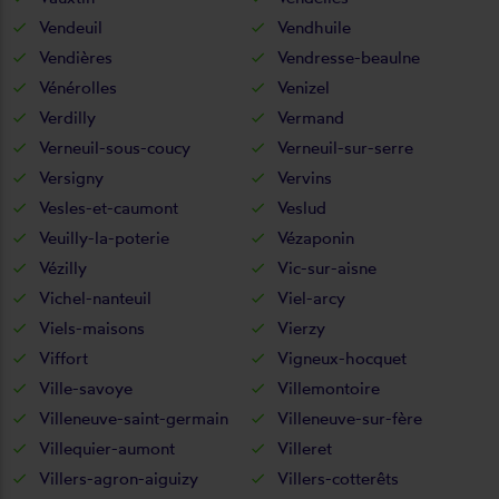
Vendeuil
Vendhuile
Vendières
Vendresse-beaulne
Vénérolles
Venizel
Verdilly
Vermand
Verneuil-sous-coucy
Verneuil-sur-serre
Versigny
Vervins
Vesles-et-caumont
Veslud
Veuilly-la-poterie
Vézaponin
Vézilly
Vic-sur-aisne
Vichel-nanteuil
Viel-arcy
Viels-maisons
Vierzy
Viffort
Vigneux-hocquet
Ville-savoye
Villemontoire
Villeneuve-saint-germain
Villeneuve-sur-fère
Villequier-aumont
Villeret
Villers-agron-aiguizy
Villers-cotterêts