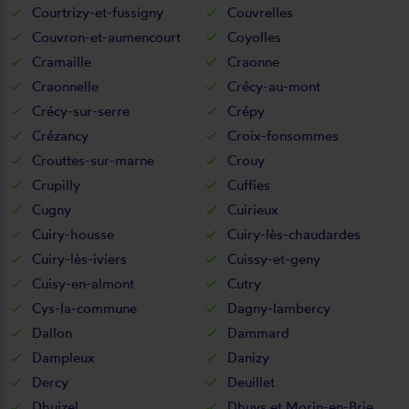
Courtrizy-et-fussigny
Couvrelles
Couvron-et-aumencourt
Coyolles
Cramaille
Craonne
Craonnelle
Crécy-au-mont
Crécy-sur-serre
Crépy
Crézancy
Croix-fonsommes
Crouttes-sur-marne
Crouy
Crupilly
Cuffies
Cugny
Cuirieux
Cuiry-housse
Cuiry-lès-chaudardes
Cuiry-lès-iviers
Cuissy-et-geny
Cuisy-en-almont
Cutry
Cys-la-commune
Dagny-lambercy
Dallon
Dammard
Dampleux
Danizy
Dercy
Deuillet
Dhuizel
Dhuys et Morin-en-Brie