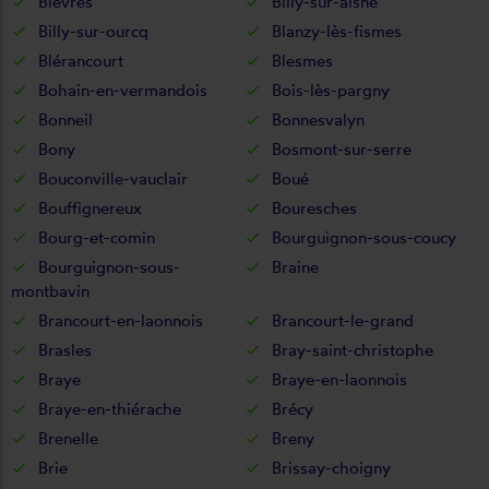
Bièvres
Billy-sur-aisne
Billy-sur-ourcq
Blanzy-lès-fismes
Blérancourt
Blesmes
Bohain-en-vermandois
Bois-lès-pargny
Bonneil
Bonnesvalyn
Bony
Bosmont-sur-serre
Bouconville-vauclair
Boué
Bouffignereux
Bouresches
Bourg-et-comin
Bourguignon-sous-coucy
Bourguignon-sous-
Braine
montbavin
Brancourt-en-laonnois
Brancourt-le-grand
Brasles
Bray-saint-christophe
Braye
Braye-en-laonnois
Braye-en-thiérache
Brécy
Brenelle
Breny
Brie
Brissay-choigny