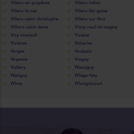
Villers-en-prayères
Villers-hélon
Villers-le-sec
Villers-lès-guise
Villers-saint-christophe
Villers-sur-fère
Villiers-saint-denis
Vincy-reuil-et-magny
Viry-noureuil
Vivaise
Vivières
Voharies
Vorges
Voulpaix
Voyenne
Vregny
Vuillery
Wassigny
Watigny
Wiège-faty
Wimy
Wissignicourt