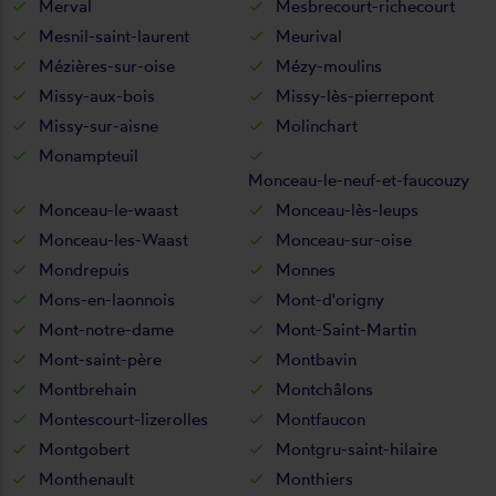
Merval
Mesbrecourt-richecourt
Mesnil-saint-laurent
Meurival
Mézières-sur-oise
Mézy-moulins
Missy-aux-bois
Missy-lès-pierrepont
Missy-sur-aisne
Molinchart
Monampteuil
Monceau-le-neuf-et-faucouzy
Monceau-le-waast
Monceau-lès-leups
Monceau-les-Waast
Monceau-sur-oise
Mondrepuis
Monnes
Mons-en-laonnois
Mont-d'origny
Mont-notre-dame
Mont-Saint-Martin
Mont-saint-père
Montbavin
Montbrehain
Montchâlons
Montescourt-lizerolles
Montfaucon
Montgobert
Montgru-saint-hilaire
Monthenault
Monthiers