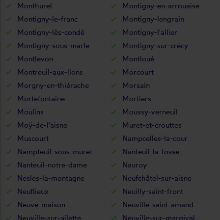
Monthurel
Montigny-en-arrouaise
Montigny-le-franc
Montigny-lengrain
Montigny-lès-condé
Montigny-l'allier
Montigny-sous-marle
Montigny-sur-crécy
Montlevon
Montloué
Montreuil-aux-lions
Morcourt
Morgny-en-thiérache
Morsain
Mortefontaine
Mortiers
Moulins
Moussy-verneuil
Moÿ-de-l'aisne
Muret-et-crouttes
Muscourt
Nampcelles-la-cour
Nampteuil-sous-muret
Nanteuil-la-fosse
Nanteuil-notre-dame
Nauroy
Nesles-la-montagne
Neufchâtel-sur-aisne
Neuflieux
Neuilly-saint-front
Neuve-maison
Neuville-saint-amand
Neuville-sur-ailette
Neuville-sur-margival