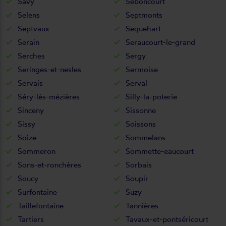
Savy
Seboncourt
Selens
Septmonts
Septvaux
Sequehart
Serain
Seraucourt-le-grand
Serches
Sergy
Seringes-et-nesles
Sermoise
Servais
Serval
Séry-lès-mézières
Silly-la-poterie
Sinceny
Sissonne
Sissy
Soissons
Soize
Sommelans
Sommeron
Sommette-eaucourt
Sons-et-ronchères
Sorbais
Soucy
Soupir
Surfontaine
Suzy
Taillefontaine
Tannières
Tartiers
Tavaux-et-pontséricourt