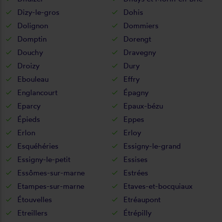
Dizy-le-gros
Dohis
Dolignon
Dommiers
Domptin
Dorengt
Douchy
Dravegny
Droizy
Dury
Ebouleau
Effry
Englancourt
Épagny
Eparcy
Epaux-bézu
Épieds
Eppes
Erlon
Erloy
Esquéhéries
Essigny-le-grand
Essigny-le-petit
Essises
Essômes-sur-marne
Estrées
Etampes-sur-marne
Etaves-et-bocquiaux
Étouvelles
Etréaupont
Etreillers
Étrépilly