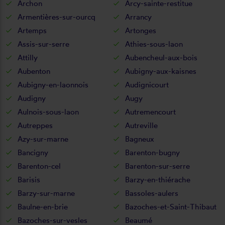
Archon
Arcy-sainte-restitue
Armentières-sur-ourcq
Arrancy
Artemps
Artonges
Assis-sur-serre
Athies-sous-laon
Attilly
Aubencheul-aux-bois
Aubenton
Aubigny-aux-kaisnes
Aubigny-en-laonnois
Audignicourt
Audigny
Augy
Aulnois-sous-laon
Autremencourt
Autreppes
Autreville
Azy-sur-marne
Bagneux
Bancigny
Barenton-bugny
Barenton-cel
Barenton-sur-serre
Barisis
Barzy-en-thiérache
Barzy-sur-marne
Bassoles-aulers
Baulne-en-brie
Bazoches-et-Saint-Thibaut
Bazoches-sur-vesles
Beaumé