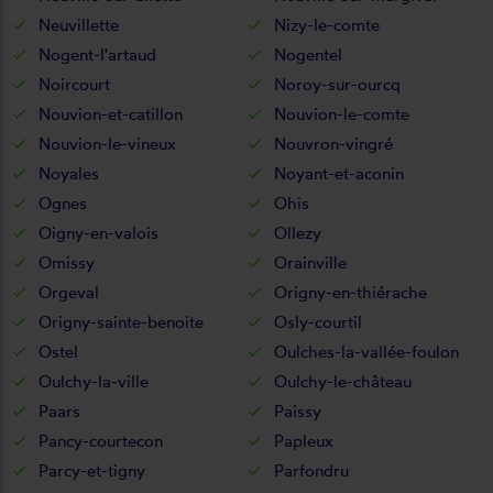
Neuvillette
Nizy-le-comte
Nogent-l'artaud
Nogentel
Noircourt
Noroy-sur-ourcq
Nouvion-et-catillon
Nouvion-le-comte
Nouvion-le-vineux
Nouvron-vingré
Noyales
Noyant-et-aconin
Ognes
Ohis
Oigny-en-valois
Ollezy
Omissy
Orainville
Orgeval
Origny-en-thiérache
Origny-sainte-benoite
Osly-courtil
Ostel
Oulches-la-vallée-foulon
Oulchy-la-ville
Oulchy-le-château
Paars
Paissy
Pancy-courtecon
Papleux
Parcy-et-tigny
Parfondru