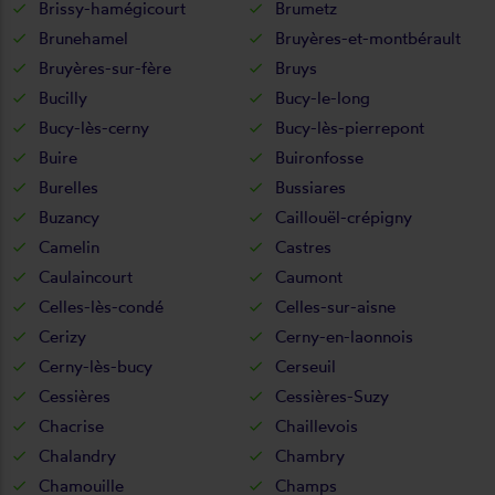
Brissy-hamégicourt
Brumetz
Brunehamel
Bruyères-et-montbérault
Bruyères-sur-fère
Bruys
Bucilly
Bucy-le-long
Bucy-lès-cerny
Bucy-lès-pierrepont
Buire
Buironfosse
Burelles
Bussiares
Buzancy
Caillouël-crépigny
Camelin
Castres
Caulaincourt
Caumont
Celles-lès-condé
Celles-sur-aisne
Cerizy
Cerny-en-laonnois
Cerny-lès-bucy
Cerseuil
Cessières
Cessières-Suzy
Chacrise
Chaillevois
Chalandry
Chambry
Chamouille
Champs