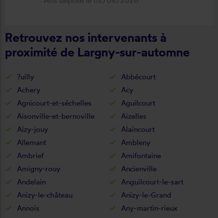
Avis déposé le 02/08/2026
déroulement de cette opération, devis,
commande, délai qualité de la toile et
Retrouvez nos intervenants à
de la pose je recommande ????
proximité de Largny-sur-automne
?uilly
Abbécourt
Achery
Acy
Agnicourt-et-séchelles
Aguilcourt
Aisonville-et-bernoville
Aizelles
Aizy-jouy
Alaincourt
Allemant
Ambleny
Ambrief
Amifontaine
Amigny-rouy
Ancienville
Andelain
Anguilcourt-le-sart
Anizy-le-château
Anizy-le-Grand
Annois
Any-martin-rieux