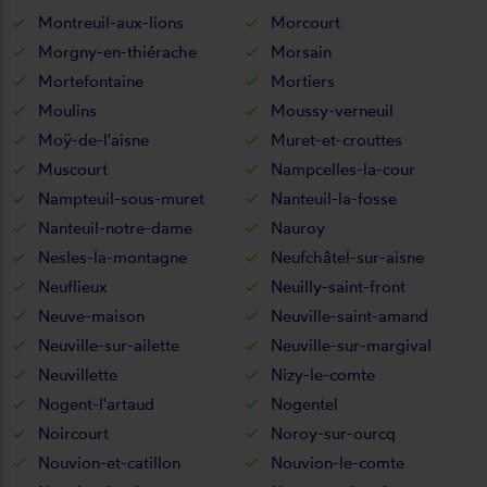
Montreuil-aux-lions
Morcourt
Morgny-en-thiérache
Morsain
Mortefontaine
Mortiers
Moulins
Moussy-verneuil
Moÿ-de-l'aisne
Muret-et-crouttes
Muscourt
Nampcelles-la-cour
Nampteuil-sous-muret
Nanteuil-la-fosse
Nanteuil-notre-dame
Nauroy
Nesles-la-montagne
Neufchâtel-sur-aisne
Neuflieux
Neuilly-saint-front
Neuve-maison
Neuville-saint-amand
Neuville-sur-ailette
Neuville-sur-margival
Neuvillette
Nizy-le-comte
Nogent-l'artaud
Nogentel
Noircourt
Noroy-sur-ourcq
Nouvion-et-catillon
Nouvion-le-comte