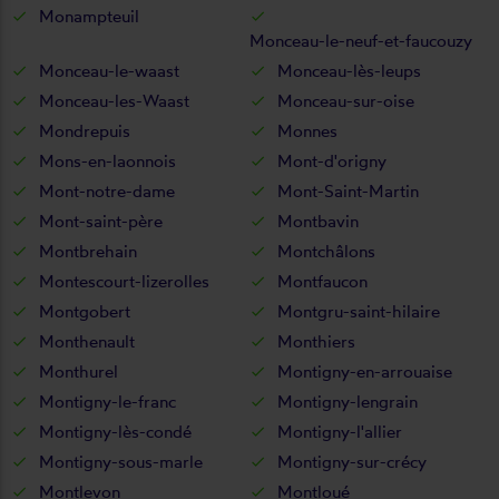
Monampteuil
Monceau-le-neuf-et-faucouzy
Monceau-le-waast
Monceau-lès-leups
Monceau-les-Waast
Monceau-sur-oise
Mondrepuis
Monnes
Mons-en-laonnois
Mont-d'origny
Mont-notre-dame
Mont-Saint-Martin
Mont-saint-père
Montbavin
Montbrehain
Montchâlons
Montescourt-lizerolles
Montfaucon
Montgobert
Montgru-saint-hilaire
Monthenault
Monthiers
Monthurel
Montigny-en-arrouaise
Montigny-le-franc
Montigny-lengrain
Montigny-lès-condé
Montigny-l'allier
Montigny-sous-marle
Montigny-sur-crécy
Montlevon
Montloué