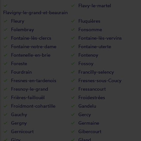
Flavy-le-martel
Flavigny-le-grand-et-beaurain
Fleury
Fluquières
Folembray
Fonsomme
Fontaine-lès-clercs
Fontaine-lès-vervins
Fontaine-notre-dame
Fontaine-uterte
Fontenelle-en-brie
Fontenoy
Foreste
Fossoy
Fourdrain
Francilly-selency
Fresnes-en-tardenois
Fresnes-sous-Coucy
Fresnoy-le-grand
Fressancourt
Frières-faillouël
Froidestrées
Froidmont-cohartille
Gandelu
Gauchy
Gercy
Gergny
Germaine
Gernicourt
Gibercourt
Gizy
Gland