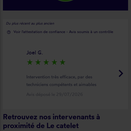
Du plus récent au plus ancien
Voir l'attestation de confiance - Avis soumis à un contrôle
help_outline
Joel G.
star_rate
star_rate
star_rate
star_rate
star_rate
keyboard_arrow_right
Intervention très efficace, par des
techniciens compétents et aimables
Avis déposé le 29/07/2026
Retrouvez nos intervenants à
proximité de Le catelet