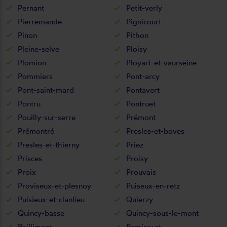
Pernant
Petit-verly
Pierremande
Pignicourt
Pinon
Pithon
Pleine-selve
Ploisy
Plomion
Ployart-et-vaurseine
Pommiers
Pont-arcy
Pont-saint-mard
Pontavert
Pontru
Pontruet
Pouilly-sur-serre
Prémont
Prémontré
Presles-et-boves
Presles-et-thierny
Priez
Prisces
Proisy
Proix
Prouvais
Proviseux-et-plesnoy
Puiseux-en-retz
Puisieux-et-clanlieu
Quierzy
Quincy-basse
Quincy-sous-le-mont
Raillimont
Ramicourt