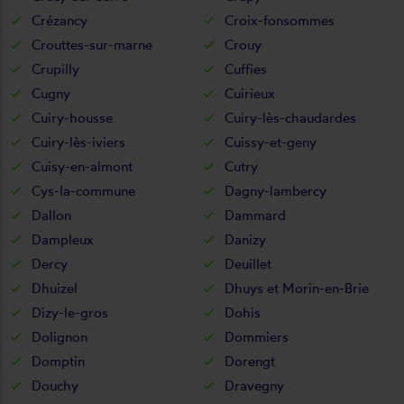
Crézancy
Croix-fonsommes
Crouttes-sur-marne
Crouy
Crupilly
Cuffies
Cugny
Cuirieux
Cuiry-housse
Cuiry-lès-chaudardes
Cuiry-lès-iviers
Cuissy-et-geny
Cuisy-en-almont
Cutry
Cys-la-commune
Dagny-lambercy
Dallon
Dammard
Dampleux
Danizy
Dercy
Deuillet
Dhuizel
Dhuys et Morin-en-Brie
Dizy-le-gros
Dohis
Dolignon
Dommiers
Domptin
Dorengt
Douchy
Dravegny