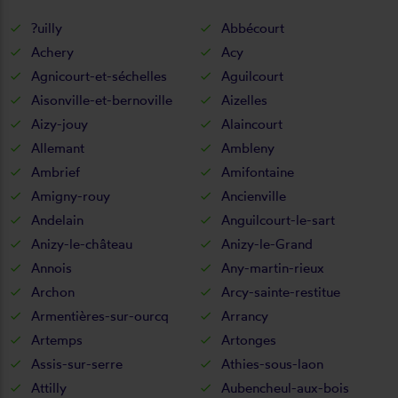
?uilly
Abbécourt
Achery
Acy
Agnicourt-et-séchelles
Aguilcourt
Aisonville-et-bernoville
Aizelles
Aizy-jouy
Alaincourt
Allemant
Ambleny
Ambrief
Amifontaine
Amigny-rouy
Ancienville
Andelain
Anguilcourt-le-sart
Anizy-le-château
Anizy-le-Grand
Annois
Any-martin-rieux
Archon
Arcy-sainte-restitue
Armentières-sur-ourcq
Arrancy
Artemps
Artonges
Assis-sur-serre
Athies-sous-laon
Attilly
Aubencheul-aux-bois