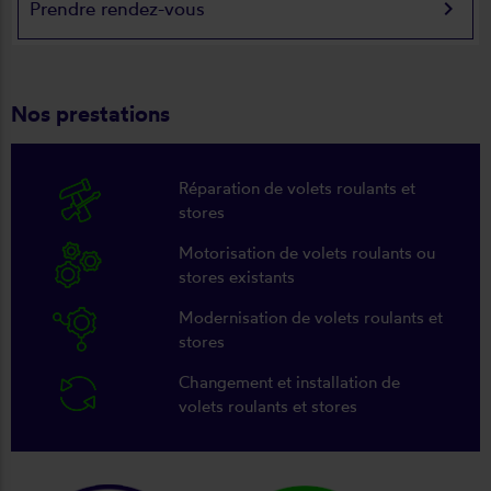
keyboard_arrow_right
Prendre rendez-vous
Nos prestations
Réparation de volets roulants et
stores
Motorisation de volets roulants ou
stores existants
Modernisation de volets roulants et
stores
Changement et installation de
volets roulants et stores