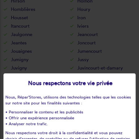
Hirson
Holnon
Homblières
Houry
Housset
Iron
Itancourt
Iviers
Jaulgonne
Jeancourt
Jeantes
Joncourt
Jouaignes
Jumencourt
Jumigny
Jussy
Juvigny
Juvincourt-et-damary
La bouteille
La capelle
Nous respectons votre vie privée
La celle-sous-montmirail
La chapelle-monthodon
La chapelle-sur-chézy
La croix-sur-ourcq
Nous, Répar'Stores, utilisons des technologies telles que les cookies
La fère
La ferté-chevresis
sur notre site pour les finalités suivantes :
La ferté-milon
La hérie
• Personnaliser le contenu et les publicités
La malmaison
La neuville-bosmont
• Offrir une expérience personnalisée
• Analyser notre trafic.
La neuville-en-beine
La neuville-housset
Nous respectons votre droit à la confidentialité et vous pouvez
La neuville-lès-dorengt
La vallée-au-blé
choisir d'accepter, de contrôler ou de refuser l'utilisation de certains