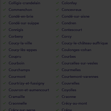
Colligis-crandelain
Colonfay
Commenchon
Concevreux
Condé-en-brie
Condé-sur-aisne
Condé-sur-suippe
Condren
Connigis
Contescourt
Corbeny
Corcy
Coucy-la-ville
Coucy-le-château-auffrique
Coucy-lès-eppes
Coulonges-cohan
Coupru
Courbes
Courboin
Courcelles-sur-vesles
Courchamps
Courmelles
Courmont
Courtemont-varennes
Courtrizy-et-fussigny
Couvrelles
Couvron-et-aumencourt
Coyolles
Cramaille
Craonne
Craonnelle
Crécy-au-mont
Crécy-sur-serre
Crépy