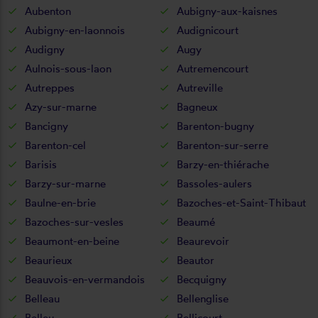
Aubenton
Aubigny-aux-kaisnes
Aubigny-en-laonnois
Audignicourt
Audigny
Augy
Aulnois-sous-laon
Autremencourt
Autreppes
Autreville
Azy-sur-marne
Bagneux
Bancigny
Barenton-bugny
Barenton-cel
Barenton-sur-serre
Barisis
Barzy-en-thiérache
Barzy-sur-marne
Bassoles-aulers
Baulne-en-brie
Bazoches-et-Saint-Thibaut
Bazoches-sur-vesles
Beaumé
Beaumont-en-beine
Beaurevoir
Beaurieux
Beautor
Beauvois-en-vermandois
Becquigny
Belleau
Bellenglise
Belleu
Bellicourt