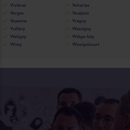
Vivières
Voharies
Vorges
Voulpaix
Voyenne
Vregny
Vuillery
Wassigny
Watigny
Wiège-faty
Wimy
Wissignicourt