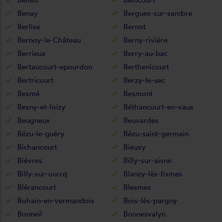
Benay
Bergues-sur-sambre
Berlise
Bernot
Bernoy-le-Château
Berny-rivière
Berrieux
Berry-au-bac
Bertaucourt-epourdon
Berthenicourt
Bertricourt
Berzy-le-sec
Besmé
Besmont
Besny-et-loizy
Béthancourt-en-vaux
Beugneux
Beuvardes
Bézu-le-guéry
Bézu-saint-germain
Bichancourt
Bieuxy
Bièvres
Billy-sur-aisne
Billy-sur-ourcq
Blanzy-lès-fismes
Blérancourt
Blesmes
Bohain-en-vermandois
Bois-lès-pargny
Bonneil
Bonnesvalyn