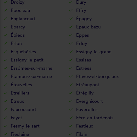
Droizy
Dury
Ebouleau
Effry
Englancourt
Épagny
Eparcy
Epaux-bézu
Épieds
Eppes
Erlon
Erloy
Esquéhéries
Essigny-le-grand
Essigny-le-petit
Essises
Essômes-sur-marne
Estrées
Etampes-sur-marne
Etaves-et-bocquiaux
Étouvelles
Etréaupont
Etreillers
Étrépilly
Etreux
Evergnicourt
Faucoucourt
Faverolles
Fayet
Fère-en-tardenois
Fesmy-le-sart
Festieux
Fieulaine
Filain