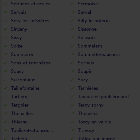
Seringes-et-nesles
Sermoise
Servais
Serval
Séry-lès-mézières
Silly-la-poterie
Sinceny
Sissonne
Sissy
Soissons
Soize
Sommelans
Sommeron
Sommette-eaucourt
Sons-et-ronchères
Sorbais
Soucy
Soupir
Surfontaine
Suzy
Taillefontaine
Tannières
Tartiers
Tavaux-et-pontséricourt
Tergnier
Terny-sorny
Thenailles
Thenelles
Thiernu
Torcy-en-valois
Toulis-et-attencourt
Travecy
Trefcon
Trélou-sur-marne