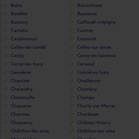
Buire
Buironfosse
Burelles
Bussiares
Buzancy
Caillouël-crépigny
Camelin
Castres
Caulaincourt
Caumont
Celles-lès-condé
Celles-sur-aisne
Cerizy
Cerny-en-laonnois
Cerny-lès-bucy
Cerseuil
Cessières
Cessières-Suzy
Chacrise
Chaillevois
Chalandry
Chambry
Chamouille
Champs
Chaourse
Charly-sur-Marne
Charmes
Chartèves
Chassemy
Château-thierry
Châtillon-lès-sons
Châtillon-sur-oise