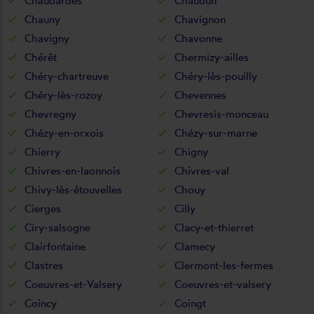
Chaudardes
Chaudun
Chauny
Chavignon
Chavigny
Chavonne
Chérêt
Chermizy-ailles
Chéry-chartreuve
Chéry-lès-pouilly
Chéry-lès-rozoy
Chevennes
Chevregny
Chevresis-monceau
Chézy-en-orxois
Chézy-sur-marne
Chierry
Chigny
Chivres-en-laonnois
Chivres-val
Chivy-lès-étouvelles
Chouy
Cierges
Cilly
Ciry-salsogne
Clacy-et-thierret
Clairfontaine
Clamecy
Clastres
Clermont-les-fermes
Coeuvres-et-Valsery
Coeuvres-et-valsery
Coincy
Coingt