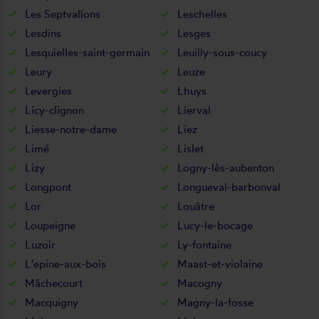
Les Septvallons
Leschelles
Lesdins
Lesges
Lesquielles-saint-germain
Leuilly-sous-coucy
Leury
Leuze
Levergies
Lhuys
Licy-clignon
Lierval
Liesse-notre-dame
Liez
Limé
Lislet
Lizy
Logny-lès-aubenton
Longpont
Longueval-barbonval
Lor
Louâtre
Loupeigne
Lucy-le-bocage
Luzoir
Ly-fontaine
L'epine-aux-bois
Maast-et-violaine
Mâchecourt
Macogny
Macquigny
Magny-la-fosse