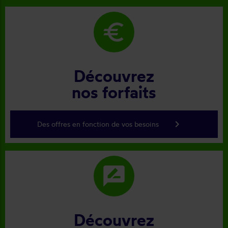
euro
Découvrez
nos forfaits
keyboard_arrow_right
Des offres en fonction de vos besoins
rate_review
Découvrez