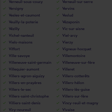
Verneuil-sous-coucy
Verneuil-sur-serre
Versigny
Vervins
Vesles-et-caumont
Veslud
Veuilly-la-poterie
Vézaponin
Vézilly
Vic-sur-aisne
Vichel-nanteuil
Viel-arcy
Viels-maisons
Vierzy
Viffort
Vigneux-hocquet
Ville-savoye
Villemontoire
Villeneuve-saint-germain
Villeneuve-sur-fère
Villequier-aumont
Villeret
Villers-agron-aiguizy
Villers-cotterêts
Villers-en-prayères
Villers-hélon
Villers-le-sec
Villers-lès-guise
Villers-saint-christophe
Villers-sur-fère
Villiers-saint-denis
Vincy-reuil-et-magny
Viry-noureuil
Vivaise