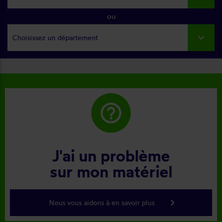
ou
Choisissez un département
help_outline
J'ai un problème
sur mon matériel
keyboard_arrow_right
Nous vous aidons à en savoir plus