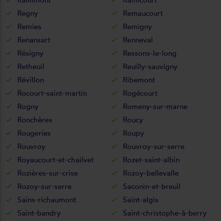
Regny
Remaucourt
Remies
Remigny
Renansart
Renneval
Résigny
Ressons-le-long
Retheuil
Reuilly-sauvigny
Révillon
Ribemont
Rocourt-saint-martin
Rogécourt
Rogny
Romeny-sur-marne
Ronchères
Roucy
Rougeries
Roupy
Rouvroy
Rouvroy-sur-serre
Royaucourt-et-chailvet
Rozet-saint-albin
Rozières-sur-crise
Rozoy-bellevalle
Rozoy-sur-serre
Saconin-et-breuil
Sains-richaumont
Saint-algis
Saint-bandry
Saint-christophe-à-berry