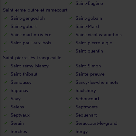
Saint-Eugène
Saint-erme-outre-et-ramecourt
Saint-gengoulph
Saint-gobain
Saint-gobert
Saint-Mard
Saint-martin-rivière
Saint-nicolas-aux-bois
Saint-paul-aux-bois
Saint-pierre-aigle
Saint-quentin
Saint-pierre-lès-franqueville
Saint-rémy-blanzy
Saint-Simon
Saint-thibaut
Sainte-preuve
Samoussy
Sancy-les-cheminots
Saponay
Saulchery
Savy
Seboncourt
Selens
Septmonts
Septvaux
Sequehart
Serain
Seraucourt-le-grand
Serches
Sergy