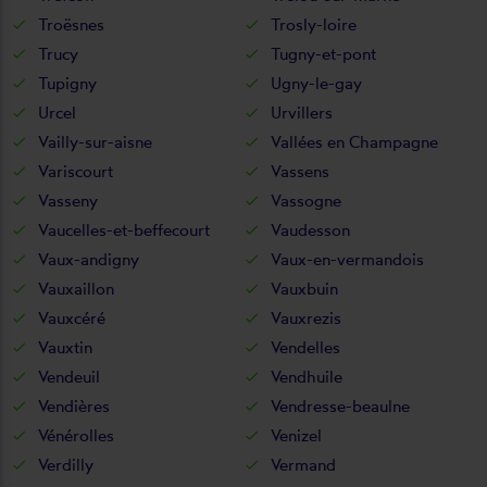
Troësnes
Trosly-loire
Trucy
Tugny-et-pont
Tupigny
Ugny-le-gay
Urcel
Urvillers
Vailly-sur-aisne
Vallées en Champagne
Variscourt
Vassens
Vasseny
Vassogne
Vaucelles-et-beffecourt
Vaudesson
Vaux-andigny
Vaux-en-vermandois
Vauxaillon
Vauxbuin
Vauxcéré
Vauxrezis
Vauxtin
Vendelles
Vendeuil
Vendhuile
Vendières
Vendresse-beaulne
Vénérolles
Venizel
Verdilly
Vermand