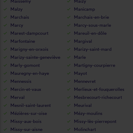
Maissemy
Maizy
Malzy
Manicamp
Marchais
Marchais-en-brie
Marcy
Marcy-sous-marle
Marest-dampcourt
Mareuil-en-dôle
Marfontaine
Margival
Marigny-en-orxois
Marizy-saint-mard
Marizy-sainte-geneviève
Marle
Marly-gomont
Martigny-courpierre
Mauregny-en-haye
Mayot
Mennessis
Mennevret
Mercin-et-vaux
Merlieux-et-fouquerolles
Merval
Mesbrecourt-richecourt
Mesnil-saint-laurent
Meurival
Mézières-sur-oise
Mézy-moulins
Missy-aux-bois
Missy-lès-pierrepont
Missy-sur-aisne
Molinchart