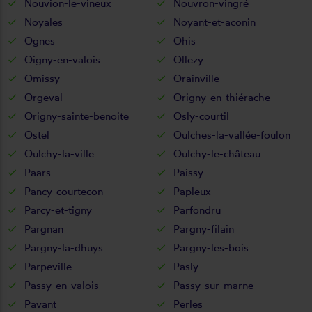
Nouvion-le-vineux
Nouvron-vingré
Noyales
Noyant-et-aconin
Ognes
Ohis
Oigny-en-valois
Ollezy
Omissy
Orainville
Orgeval
Origny-en-thiérache
Origny-sainte-benoite
Osly-courtil
Ostel
Oulches-la-vallée-foulon
Oulchy-la-ville
Oulchy-le-château
Paars
Paissy
Pancy-courtecon
Papleux
Parcy-et-tigny
Parfondru
Pargnan
Pargny-filain
Pargny-la-dhuys
Pargny-les-bois
Parpeville
Pasly
Passy-en-valois
Passy-sur-marne
Pavant
Perles