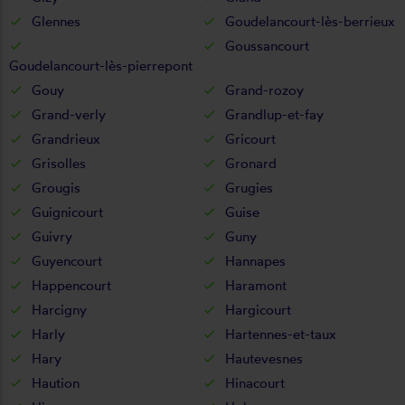
Glennes
Goudelancourt-lès-berrieux
Goussancourt
Goudelancourt-lès-pierrepont
Gouy
Grand-rozoy
Grand-verly
Grandlup-et-fay
Grandrieux
Gricourt
Grisolles
Gronard
Grougis
Grugies
Guignicourt
Guise
Guivry
Guny
Guyencourt
Hannapes
Happencourt
Haramont
Harcigny
Hargicourt
Harly
Hartennes-et-taux
Hary
Hautevesnes
Haution
Hinacourt