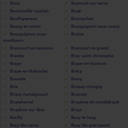
Bony
Bosmont-sur-serre
Bouconville-vauclair
Boué
Bouffignereux
Bouresches
Bourg-et-comin
Bourguignon-sous-coucy
Bourguignon-sous-
Braine
montbavin
Brancourt-en-laonnois
Brancourt-le-grand
Brasles
Bray-saint-christophe
Braye
Braye-en-laonnois
Braye-en-thiérache
Brécy
Brenelle
Breny
Brie
Brissay-choigny
Brissy-hamégicourt
Brumetz
Brunehamel
Bruyères-et-montbérault
Bruyères-sur-fère
Bruys
Bucilly
Bucy-le-long
Bucy-lès-cerny
Bucy-lès-pierrepont