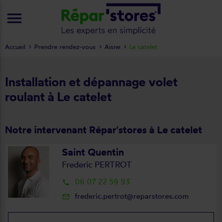
menu
Accueil
Prendre rendez-vous
Aisne
Le catelet
Installation et dépannage volet
roulant à Le catelet
Notre intervenant Répar'stores à Le catelet
Saint Quentin
Frederic PERTROT
06 07 22 59 93
local_phone
frederic.pertrot@reparstores.com
mail_outline