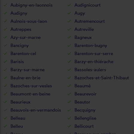
Aubigny-en-laonnois
Audignicourt
Audigny
Augy
Aulnois-sous-laon
Autremencourt
Autreppes
Autreville
Azy-sur-marne
Bagneux
Bancigny
Barenton-bugny
Barenton-cel
Barenton-sur-serre
Barisis
Barzy-en-thiérache
Barzy-sur-marne
Bassoles-aulers
Baulne-en-brie
Bazoches-et-Saint-Thibaut
Bazoches-sur-vesles
Beaumé
Beaumont-en-beine
Beaurevoir
Beaurieux
Beautor
Beauvois-en-vermandois
Becquigny
Belleau
Bellenglise
Belleu
Bellicourt