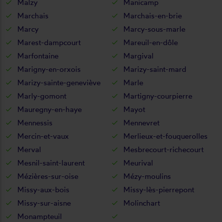
Malzy
Manicamp
Marchais
Marchais-en-brie
Marcy
Marcy-sous-marle
Marest-dampcourt
Mareuil-en-dôle
Marfontaine
Margival
Marigny-en-orxois
Marizy-saint-mard
Marizy-sainte-geneviève
Marle
Marly-gomont
Martigny-courpierre
Mauregny-en-haye
Mayot
Mennessis
Mennevret
Mercin-et-vaux
Merlieux-et-fouquerolles
Merval
Mesbrecourt-richecourt
Mesnil-saint-laurent
Meurival
Mézières-sur-oise
Mézy-moulins
Missy-aux-bois
Missy-lès-pierrepont
Missy-sur-aisne
Molinchart
Monampteuil