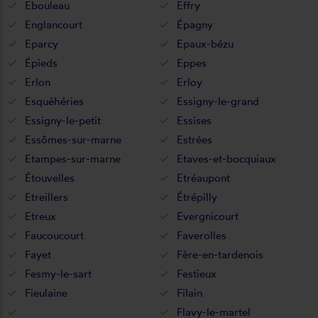
Ebouleau
Effry
Englancourt
Épagny
Eparcy
Epaux-bézu
Épieds
Eppes
Erlon
Erloy
Esquéhéries
Essigny-le-grand
Essigny-le-petit
Essises
Essômes-sur-marne
Estrées
Etampes-sur-marne
Etaves-et-bocquiaux
Étouvelles
Etréaupont
Etreillers
Étrépilly
Etreux
Evergnicourt
Faucoucourt
Faverolles
Fayet
Fère-en-tardenois
Fesmy-le-sart
Festieux
Fieulaine
Filain
Flavy-le-martel