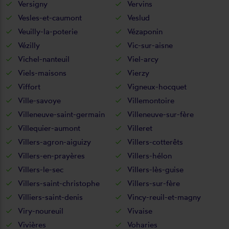
Versigny
Vervins
Vesles-et-caumont
Veslud
Veuilly-la-poterie
Vézaponin
Vézilly
Vic-sur-aisne
Vichel-nanteuil
Viel-arcy
Viels-maisons
Vierzy
Viffort
Vigneux-hocquet
Ville-savoye
Villemontoire
Villeneuve-saint-germain
Villeneuve-sur-fère
Villequier-aumont
Villeret
Villers-agron-aiguizy
Villers-cotterêts
Villers-en-prayères
Villers-hélon
Villers-le-sec
Villers-lès-guise
Villers-saint-christophe
Villers-sur-fère
Villiers-saint-denis
Vincy-reuil-et-magny
Viry-noureuil
Vivaise
Vivières
Voharies