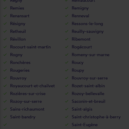
Regny
Remaucourt
Remies
Remigny
Renansart
Renneval
Résigny
Ressons-le-long
Retheuil
Reuilly-sauvigny
Révillon
Ribemont
Rocourt-saint-martin
Rogécourt
Rogny
Romeny-sur-marne
Ronchères
Roucy
Rougeries
Roupy
Rouvroy
Rouvroy-sur-serre
Royaucourt-et-chailvet
Rozet-saint-albin
Rozières-sur-crise
Rozoy-bellevalle
Rozoy-sur-serre
Saconin-et-breuil
Sains-richaumont
Saint-algis
Saint-bandry
Saint-christophe-à-berry
Saint-Eugène