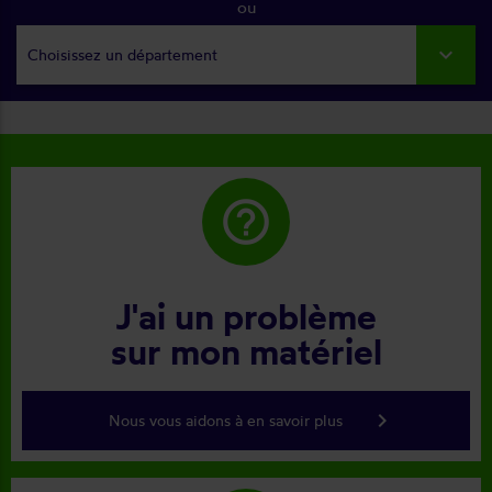
ou
Choisissez un département
help_outline
J'ai un problème
sur mon matériel
keyboard_arrow_right
Nous vous aidons à en savoir plus