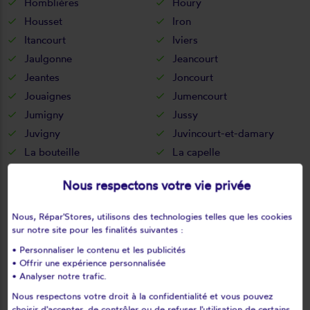
Homblières
Houry
Housset
Iron
Itancourt
Iviers
Jaulgonne
Jeancourt
Jeantes
Joncourt
Jouaignes
Jumencourt
Jumigny
Jussy
Juvigny
Juvincourt-et-damary
La bouteille
La capelle
La celle-sous-montmirail
La chapelle-monthodon
Nous respectons votre vie privée
La chapelle-sur-chézy
La croix-sur-ourcq
La fère
La ferté-chevresis
Nous, Répar'Stores, utilisons des technologies telles que les cookies
La ferté-milon
La hérie
sur notre site pour les finalités suivantes :
La malmaison
La neuville-bosmont
• Personnaliser le contenu et les publicités
• Offrir une expérience personnalisée
La neuville-en-beine
La neuville-housset
• Analyser notre trafic.
La neuville-lès-dorengt
La vallée-au-blé
Nous respectons votre droit à la confidentialité et vous pouvez
La vallée-mulâtre
La ville-aux-bois-lès-dizy
choisir d'accepter, de contrôler ou de refuser l'utilisation de certains