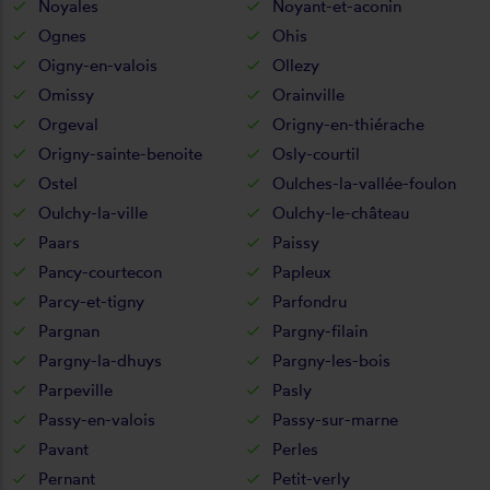
Noyales
Noyant-et-aconin
Ognes
Ohis
Oigny-en-valois
Ollezy
Omissy
Orainville
Orgeval
Origny-en-thiérache
Origny-sainte-benoite
Osly-courtil
Ostel
Oulches-la-vallée-foulon
Oulchy-la-ville
Oulchy-le-château
Paars
Paissy
Pancy-courtecon
Papleux
Parcy-et-tigny
Parfondru
Pargnan
Pargny-filain
Pargny-la-dhuys
Pargny-les-bois
Parpeville
Pasly
Passy-en-valois
Passy-sur-marne
Pavant
Perles
Pernant
Petit-verly