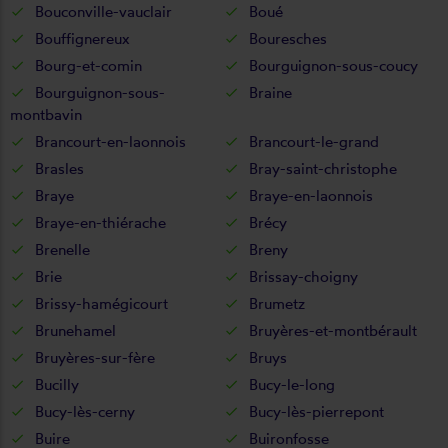
Bouconville-vauclair
Boué
Bouffignereux
Bouresches
Bourg-et-comin
Bourguignon-sous-coucy
Bourguignon-sous-
Braine
montbavin
Brancourt-en-laonnois
Brancourt-le-grand
Brasles
Bray-saint-christophe
Braye
Braye-en-laonnois
Braye-en-thiérache
Brécy
Brenelle
Breny
Brie
Brissay-choigny
Brissy-hamégicourt
Brumetz
Brunehamel
Bruyères-et-montbérault
Bruyères-sur-fère
Bruys
Bucilly
Bucy-le-long
Bucy-lès-cerny
Bucy-lès-pierrepont
Buire
Buironfosse