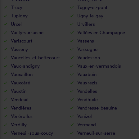
Trucy
Tugny-et-pont
Tupigny
Ugny-le-gay
Urcel
Urvillers
Vailly-sur-aisne
Vallées en Champagne
Variscourt
Vassens
Vasseny
Vassogne
Vaucelles-et-beffecourt
Vaudesson
Vaux-andigny
Vaux-en-vermandois
Vauxaillon
Vauxbuin
Vauxcéré
Vauxrezis
Vauxtin
Vendelles
Vendeuil
Vendhuile
Vendières
Vendresse-beaulne
Vénérolles
Venizel
Verdilly
Vermand
Verneuil-sous-coucy
Verneuil-sur-serre