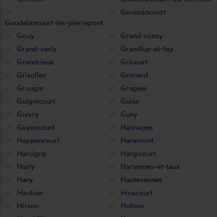
Goussancourt
Goudelancourt-lès-pierrepont
Gouy
Grand-rozoy
Grand-verly
Grandlup-et-fay
Grandrieux
Gricourt
Grisolles
Gronard
Grougis
Grugies
Guignicourt
Guise
Guivry
Guny
Guyencourt
Hannapes
Happencourt
Haramont
Harcigny
Hargicourt
Harly
Hartennes-et-taux
Hary
Hautevesnes
Haution
Hinacourt
Hirson
Holnon