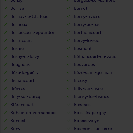
Benay
Bergues-sur-sambre
Berlise
Bernot
Bernoy-le-Château
Berny-rivière
Berrieux
Berry-au-bac
Bertaucourt-epourdon
Berthenicourt
Bertricourt
Berzy-le-sec
Besmé
Besmont
Besny-et-loizy
Béthancourt-en-vaux
Beugneux
Beuvardes
Bézu-le-guéry
Bézu-saint-germain
Bichancourt
Bieuxy
Bièvres
Billy-sur-aisne
Billy-sur-ourcq
Blanzy-lès-fismes
Blérancourt
Blesmes
Bohain-en-vermandois
Bois-lès-pargny
Bonneil
Bonnesvalyn
Bony
Bosmont-sur-serre