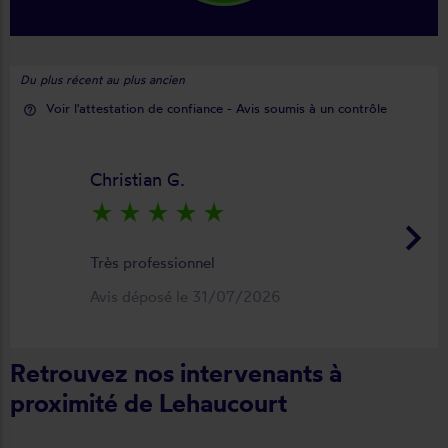
Du plus récent au plus ancien
Voir l'attestation de confiance - Avis soumis à un contrôle
help_outline
Christian G.
star_rate
star_rate
star_rate
star_rate
star_rate
keyboard_arrow_right
Très professionnel
Avis déposé le 31/07/2026
Retrouvez nos intervenants à
proximité de Lehaucourt