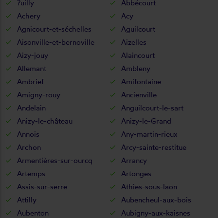
?uilly
Abbécourt
Achery
Acy
Agnicourt-et-séchelles
Aguilcourt
Aisonville-et-bernoville
Aizelles
Aizy-jouy
Alaincourt
Allemant
Ambleny
Ambrief
Amifontaine
Amigny-rouy
Ancienville
Andelain
Anguilcourt-le-sart
Anizy-le-château
Anizy-le-Grand
Annois
Any-martin-rieux
Archon
Arcy-sainte-restitue
Armentières-sur-ourcq
Arrancy
Artemps
Artonges
Assis-sur-serre
Athies-sous-laon
Attilly
Aubencheul-aux-bois
Aubenton
Aubigny-aux-kaisnes