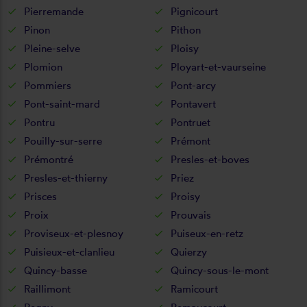
Pierremande
Pignicourt
Pinon
Pithon
Pleine-selve
Ploisy
Plomion
Ployart-et-vaurseine
Pommiers
Pont-arcy
Pont-saint-mard
Pontavert
Pontru
Pontruet
Pouilly-sur-serre
Prémont
Prémontré
Presles-et-boves
Presles-et-thierny
Priez
Prisces
Proisy
Proix
Prouvais
Proviseux-et-plesnoy
Puiseux-en-retz
Puisieux-et-clanlieu
Quierzy
Quincy-basse
Quincy-sous-le-mont
Raillimont
Ramicourt