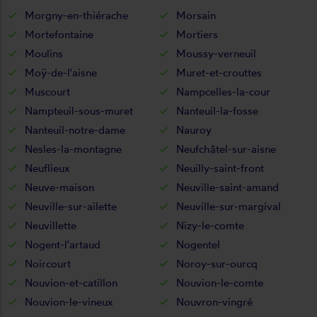
Morgny-en-thiérache
Morsain
Mortefontaine
Mortiers
Moulins
Moussy-verneuil
Moÿ-de-l'aisne
Muret-et-crouttes
Muscourt
Nampcelles-la-cour
Nampteuil-sous-muret
Nanteuil-la-fosse
Nanteuil-notre-dame
Nauroy
Nesles-la-montagne
Neufchâtel-sur-aisne
Neuflieux
Neuilly-saint-front
Neuve-maison
Neuville-saint-amand
Neuville-sur-ailette
Neuville-sur-margival
Neuvillette
Nizy-le-comte
Nogent-l'artaud
Nogentel
Noircourt
Noroy-sur-ourcq
Nouvion-et-catillon
Nouvion-le-comte
Nouvion-le-vineux
Nouvron-vingré