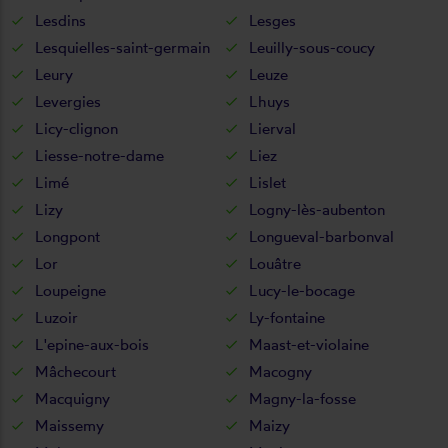
Lesdins
Lesges
Lesquielles-saint-germain
Leuilly-sous-coucy
Leury
Leuze
Levergies
Lhuys
Licy-clignon
Lierval
Liesse-notre-dame
Liez
Limé
Lislet
Lizy
Logny-lès-aubenton
Longpont
Longueval-barbonval
Lor
Louâtre
Loupeigne
Lucy-le-bocage
Luzoir
Ly-fontaine
L'epine-aux-bois
Maast-et-violaine
Mâchecourt
Macogny
Macquigny
Magny-la-fosse
Maissemy
Maizy