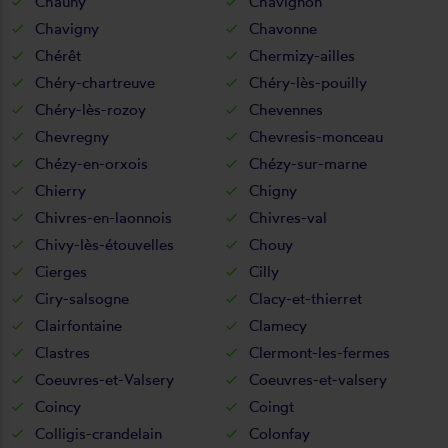
Chauny
Chavignon
Chavigny
Chavonne
Chérêt
Chermizy-ailles
Chéry-chartreuve
Chéry-lès-pouilly
Chéry-lès-rozoy
Chevennes
Chevregny
Chevresis-monceau
Chézy-en-orxois
Chézy-sur-marne
Chierry
Chigny
Chivres-en-laonnois
Chivres-val
Chivy-lès-étouvelles
Chouy
Cierges
Cilly
Ciry-salsogne
Clacy-et-thierret
Clairfontaine
Clamecy
Clastres
Clermont-les-fermes
Coeuvres-et-Valsery
Coeuvres-et-valsery
Coincy
Coingt
Colligis-crandelain
Colonfay