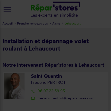
menu
Accueil
Prendre rendez-vous
Aisne
Lehaucourt
Installation et dépannage volet
roulant à Lehaucourt
Notre intervenant Répar'stores à Lehaucourt
Saint Quentin
Frederic PERTROT
06 07 22 59 93
local_phone
frederic.pertrot@reparstores.com
mail_outline