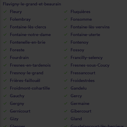
Flavigny-le-grand-et-beaurain
Fleury
Fluquières
Folembray
Fonsomme
Fontaine-lès-clercs
Fontaine-lès-vervins
Fontaine-notre-dame
Fontaine-uterte
Fontenelle-en-brie
Fontenoy
Foreste
Fossoy
Fourdrain
Francilly-selency
Fresnes-en-tardenois
Fresnes-sous-Coucy
Fresnoy-le-grand
Fressancourt
Frières-faillouël
Froidestrées
Froidmont-cohartille
Gandelu
Gauchy
Gercy
Gergny
Germaine
Gernicourt
Gibercourt
Gizy
Gland
Glennes
Goudelancourt-lès-berrieux