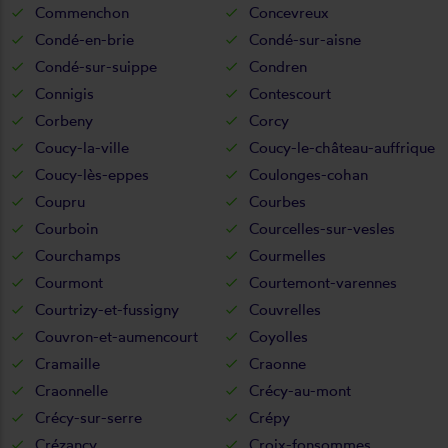
Commenchon
Concevreux
Condé-en-brie
Condé-sur-aisne
Condé-sur-suippe
Condren
Connigis
Contescourt
Corbeny
Corcy
Coucy-la-ville
Coucy-le-château-auffrique
Coucy-lès-eppes
Coulonges-cohan
Coupru
Courbes
Courboin
Courcelles-sur-vesles
Courchamps
Courmelles
Courmont
Courtemont-varennes
Courtrizy-et-fussigny
Couvrelles
Couvron-et-aumencourt
Coyolles
Cramaille
Craonne
Craonnelle
Crécy-au-mont
Crécy-sur-serre
Crépy
Crézancy
Croix-fonsommes