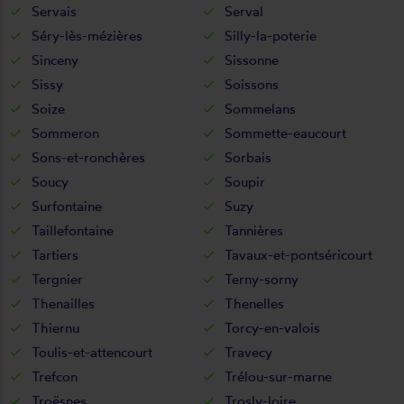
Servais
Serval
Séry-lès-mézières
Silly-la-poterie
Sinceny
Sissonne
Sissy
Soissons
Soize
Sommelans
Sommeron
Sommette-eaucourt
Sons-et-ronchères
Sorbais
Soucy
Soupir
Surfontaine
Suzy
Taillefontaine
Tannières
Tartiers
Tavaux-et-pontséricourt
Tergnier
Terny-sorny
Thenailles
Thenelles
Thiernu
Torcy-en-valois
Toulis-et-attencourt
Travecy
Trefcon
Trélou-sur-marne
Troësnes
Trosly-loire