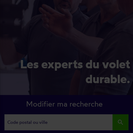
Les experts du volet
durable.
Modifier ma recherche
search