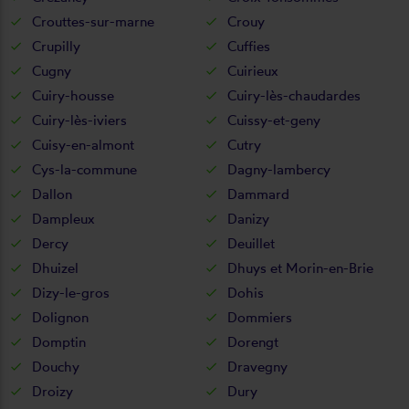
Crouttes-sur-marne
Crouy
Crupilly
Cuffies
Cugny
Cuirieux
Cuiry-housse
Cuiry-lès-chaudardes
Cuiry-lès-iviers
Cuissy-et-geny
Cuisy-en-almont
Cutry
Cys-la-commune
Dagny-lambercy
Dallon
Dammard
Dampleux
Danizy
Dercy
Deuillet
Dhuizel
Dhuys et Morin-en-Brie
Dizy-le-gros
Dohis
Dolignon
Dommiers
Domptin
Dorengt
Douchy
Dravegny
Droizy
Dury