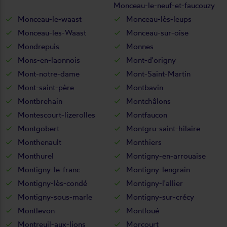
Monceau-le-neuf-et-faucouzy
Monceau-le-waast
Monceau-lès-leups
Monceau-les-Waast
Monceau-sur-oise
Mondrepuis
Monnes
Mons-en-laonnois
Mont-d'origny
Mont-notre-dame
Mont-Saint-Martin
Mont-saint-père
Montbavin
Montbrehain
Montchâlons
Montescourt-lizerolles
Montfaucon
Montgobert
Montgru-saint-hilaire
Monthenault
Monthiers
Monthurel
Montigny-en-arrouaise
Montigny-le-franc
Montigny-lengrain
Montigny-lès-condé
Montigny-l'allier
Montigny-sous-marle
Montigny-sur-crécy
Montlevon
Montloué
Montreuil-aux-lions
Morcourt