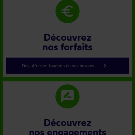
euro
Découvrez
nos forfaits
keyboard_arrow_right
Des offres en fonction de vos besoins
rate_review
Découvrez
nos engagements