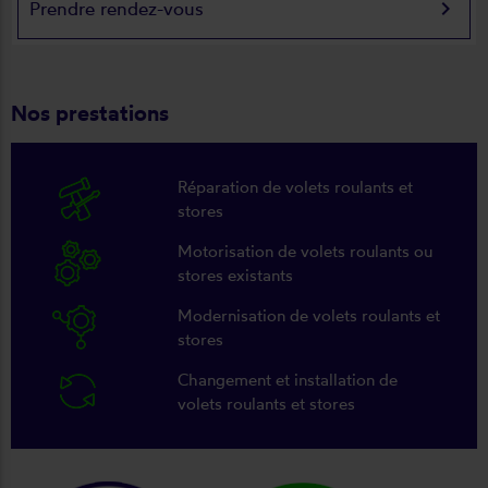
keyboard_arrow_right
Prendre rendez-vous
Nos prestations
Réparation de volets roulants et
stores
Motorisation de volets roulants ou
stores existants
Modernisation de volets roulants et
stores
Changement et installation de
volets roulants et stores