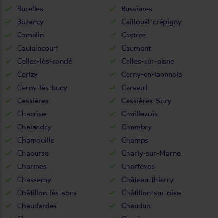
Burelles
Bussiares
Buzancy
Caillouël-crépigny
Camelin
Castres
Caulaincourt
Caumont
Celles-lès-condé
Celles-sur-aisne
Cerizy
Cerny-en-laonnois
Cerny-lès-bucy
Cerseuil
Cessières
Cessières-Suzy
Chacrise
Chaillevois
Chalandry
Chambry
Chamouille
Champs
Chaourse
Charly-sur-Marne
Charmes
Chartèves
Chassemy
Château-thierry
Châtillon-lès-sons
Châtillon-sur-oise
Chaudardes
Chaudun