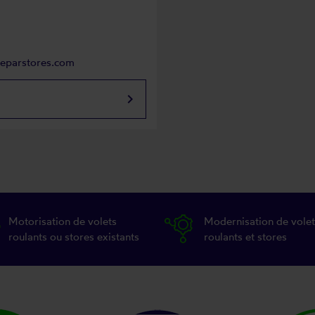
reparstores.com
keyboard_arrow_right
Motorisation de volets
Modernisation de volet
roulants ou stores existants
roulants et stores