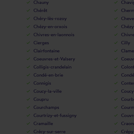
Chauny
Chavi
Chérêt
Chermi
Chéry-lès-rozoy
Cheve
Chézy-en-orxois
Chézy
Chivres-en-laonnois
Chivre
Cierges
Cilly
Clairfontaine
Clame
Coeuvres-et-Valsery
Coeuv
Colligis-crandelain
Colon
Condé-en-brie
Condé
Connigis
Conte
Coucy-la-ville
Coucy-
Coupru
Courb
Courchamps
Courm
Courtrizy-et-fussigny
Couvre
Cramaille
Craon
Crécy-sur-serre
Crépy