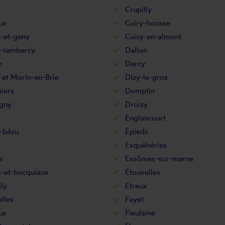
Crupilly
ux
Cuiry-housse
y-et-geny
Cuisy-en-almont
-lambercy
Dallon
y
Dercy
 et Morin-en-Brie
Dizy-le-gros
iers
Domptin
gny
Droizy
Englancourt
-bézu
Épieds
Esquéhéries
s
Essômes-sur-marne
s-et-bocquiaux
Étouvelles
lly
Etreux
lles
Fayet
ux
Fieulaine