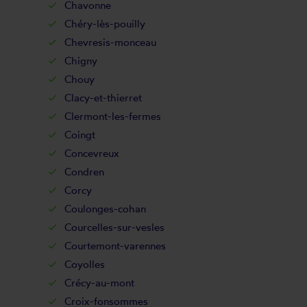
Chavonne
Chéry-lès-pouilly
Chevresis-monceau
Chigny
Chouy
Clacy-et-thierret
Clermont-les-fermes
Coingt
Concevreux
Condren
Corcy
Coulonges-cohan
Courcelles-sur-vesles
Courtemont-varennes
Coyolles
Crécy-au-mont
Croix-fonsommes