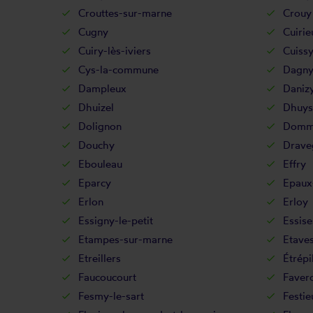
Crouttes-sur-marne
Crouy
Cugny
Cuirie
Cuiry-lès-iviers
Cuiss
Cys-la-commune
Dagny
Dampleux
Daniz
Dhuizel
Dhuys
Dolignon
Domm
Douchy
Drave
Ebouleau
Effry
Eparcy
Epaux
Erlon
Erloy
Essigny-le-petit
Essise
Etampes-sur-marne
Etave
Etreillers
Étrépi
Faucoucourt
Favero
Fesmy-le-sart
Festie