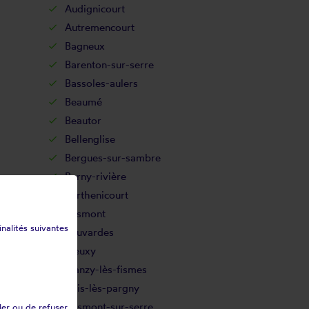
Audignicourt
Autremencourt
Bagneux
Barenton-sur-serre
Bassoles-aulers
Beaumé
Beautor
Bellenglise
Bergues-sur-sambre
Berny-rivière
Berthenicourt
Besmont
inalités suivantes
Beuvardes
Bieuxy
Blanzy-lès-fismes
Bois-lès-pargny
Bosmont-sur-serre
ler ou de refuser