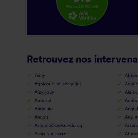
Plus de 210 000 avis
Retrouvez nos intervena
?uilly
Abbéc
Agnicourt-et-séchelles
Aguilc
Aizy-jouy
Alainc
Ambrief
Amifo
Andelain
Anguil
Annois
Any-ma
Armentières-sur-ourcq
Arran
Assis-sur-serre
Athies