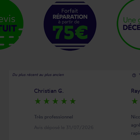
Du plus récent au plus ancien
help_outline
Christian G.
Ra
star_rate
star_rate
star_rate
star_rate
star_rate
star_rate
Très professionnel
Nico
agré
Avis déposé le 31/07/2026
rapi