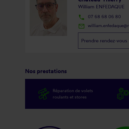
William ENFEDAQUE
local_phone
07 68 68 06 80
mail_outline
william.enfedaque@
Prendre rendez-vous
Nos prestations
Réparation de volets
roulants et stores