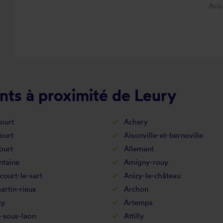
Avi
nts à proximité de Leury
ourt
Achery
ourt
Aisonville-et-bernoville
ourt
Allemant
ntaine
Amigny-rouy
court-le-sart
Anizy-le-château
rtin-rieux
Archon
cy
Artemps
-sous-laon
Attilly