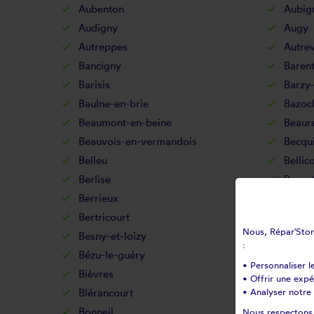
Aubenton
Aubig
Audigny
Augy
Autreppes
Autrev
Bancigny
Baren
Barisis
Barzy-
Baulne-en-brie
Bazoc
Beaumont-en-beine
Beaur
Beauvois-en-vermandois
Becqu
Belleu
Bellic
Berlise
Berno
Berrieux
Berry
Bertricourt
Berzy-
Nous, Répar'Store
Besny-et-loizy
Bétha
:
Bézu-le-guéry
Bézu-
• Personnaliser l
Bièvres
Billy-
• Offrir une exp
Blérancourt
• Analyser notre 
Blesm
Bonneil
Bonne
Nous respectons v