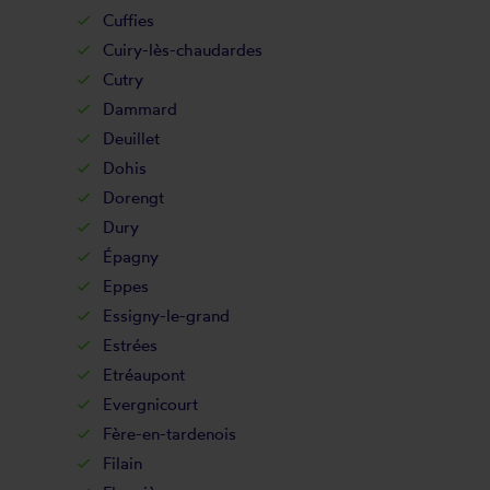
Cuffies
Cuiry-lès-chaudardes
Cutry
Dammard
Deuillet
Dohis
Dorengt
Dury
Épagny
Eppes
Essigny-le-grand
Estrées
Etréaupont
Evergnicourt
Fère-en-tardenois
Filain