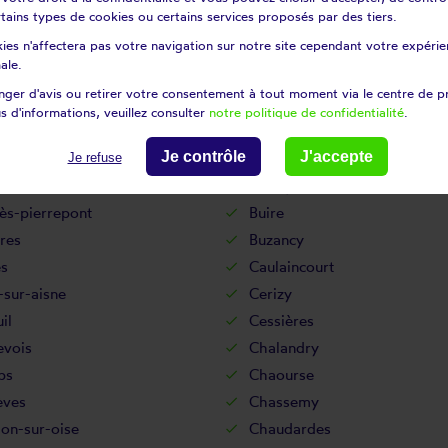
certains types de cookies ou certains services proposés par des tiers.
Bouffignereux
ies n'affectera pas votre navigation sur notre site cependant votre expérien
uignon-sous-coucy
Bourguignon-sous-montbavi
ale.
urt-le-grand
Brasles
ger d'avis ou retirer votre consentement à tout moment via le centre de p
-en-laonnois
Braye-en-thiérache
s d'informations, veuillez consulter
notre politique de confidentialité
.
Brie
Je contrôle
J'accepte
tz
Brunehamel
Je refuse
Bucilly
ès-pierrepont
Buire
res
Buzancy
es
Caulaincourt
-sur-aisne
Cerizy
il
Cessières
evois
Chalandry
ps
Chaourse
èves
Chassemy
lon-sur-oise
Chaudardes