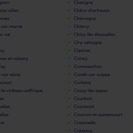
gnon
Chavigny
zy-ailles
Chéry-chartreuve
nnes
Chevregny
-sur-marne
Chierry
s-val
Chivy-lès-étouvelles
Ciry-salsogne
cy
Clastres
res-et-valsery
Coincy
fay
Commenchon
-sur-aisne
Condé-sur-suippe
scourt
Corbeny
le-château-auffrique
Coucy-lès-eppes
es
Courboin
elles
Courmont
lles
Couvron-et-aumencourt
ne
Craonnelle
Crézancy