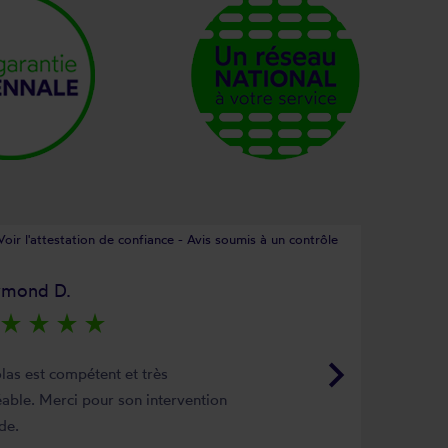
Voir l'attestation de confiance - Avis soumis à un contrôle
ymond D.
star_rate
star_rate
star_rate
star_rate
keyboard_arrow_right
las est compétent et très
able. Merci pour son intervention
de.