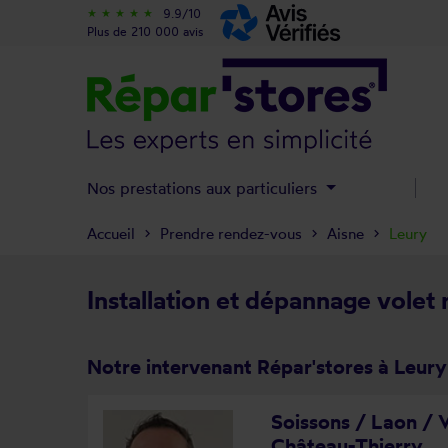
9.9/10
star_rate
star_rate
star_rate
star_rate
star_rate
Plus de 210 000 avis
Nos prestations aux particuliers
Accueil
Prendre rendez-vous
Aisne
Leury
Installation et dépannage volet 
Notre intervenant Répar'stores à Leury
Soissons / Laon / V
Château-Thierry