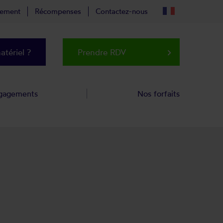
tement
Récompenses
Contactez-nous
tériel ?
Prendre RDV
keyboard_arrow_right
gagements
Nos forfaits