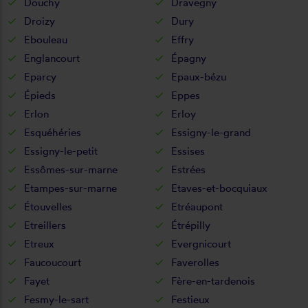
Douchy
Dravegny
Droizy
Dury
Ebouleau
Effry
Englancourt
Épagny
Eparcy
Epaux-bézu
Épieds
Eppes
Erlon
Erloy
Esquéhéries
Essigny-le-grand
Essigny-le-petit
Essises
Essômes-sur-marne
Estrées
Etampes-sur-marne
Etaves-et-bocquiaux
Étouvelles
Etréaupont
Etreillers
Étrépilly
Etreux
Evergnicourt
Faucoucourt
Faverolles
Fayet
Fère-en-tardenois
Fesmy-le-sart
Festieux