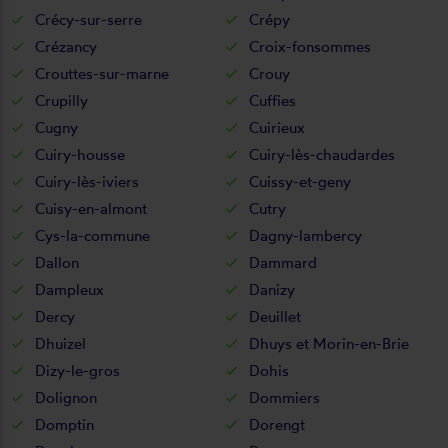
Crécy-sur-serre
Crépy
Crézancy
Croix-fonsommes
Crouttes-sur-marne
Crouy
Crupilly
Cuffies
Cugny
Cuirieux
Cuiry-housse
Cuiry-lès-chaudardes
Cuiry-lès-iviers
Cuissy-et-geny
Cuisy-en-almont
Cutry
Cys-la-commune
Dagny-lambercy
Dallon
Dammard
Dampleux
Danizy
Dercy
Deuillet
Dhuizel
Dhuys et Morin-en-Brie
Dizy-le-gros
Dohis
Dolignon
Dommiers
Domptin
Dorengt