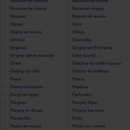
Nouvion-et-catillon
Nouvion-le-comte
Nouvion-le-vineux
Nouvron-vingré
Noyales
Noyant-et-aconin
Ognes
Ohis
Oigny-en-valois
Ollezy
Omissy
Orainville
Orgeval
Origny-en-thiérache
Origny-sainte-benoite
Osly-courtil
Ostel
Oulches-la-vallée-foulon
Oulchy-la-ville
Oulchy-le-château
Paars
Paissy
Pancy-courtecon
Papleux
Parcy-et-tigny
Parfondru
Pargnan
Pargny-filain
Pargny-la-dhuys
Pargny-les-bois
Parpeville
Pasly
Passy-en-valois
Passy-sur-marne