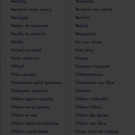
Verdilly
Vermand
Verneuil-sous-coucy
Verneuil-sur-serre
Versigny
Vervins
Vesles-et-caumont
Veslud
Veuilly-la-poterie
Vézaponin
Vézilly
Vic-sur-aisne
Vichel-nanteuil
Viel-arcy
Viels-maisons
Vierzy
Viffort
Vigneux-hocquet
Ville-savoye
Villemontoire
Villeneuve-saint-germain
Villeneuve-sur-fère
Villequier-aumont
Villeret
Villers-agron-aiguizy
Villers-cotterêts
Villers-en-prayères
Villers-hélon
Villers-le-sec
Villers-lès-guise
Villers-saint-christophe
Villers-sur-fère
Villiers-saint-denis
Vincy-reuil-et-magny