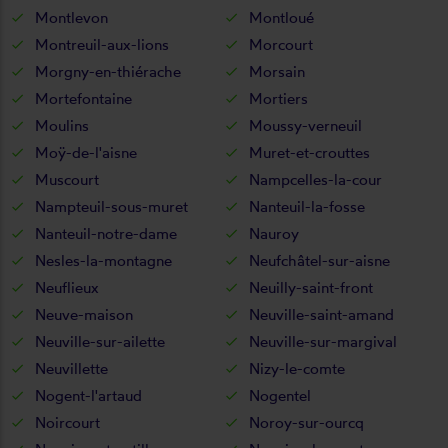
Montlevon
Montloué
Montreuil-aux-lions
Morcourt
Morgny-en-thiérache
Morsain
Mortefontaine
Mortiers
Moulins
Moussy-verneuil
Moÿ-de-l'aisne
Muret-et-crouttes
Muscourt
Nampcelles-la-cour
Nampteuil-sous-muret
Nanteuil-la-fosse
Nanteuil-notre-dame
Nauroy
Nesles-la-montagne
Neufchâtel-sur-aisne
Neuflieux
Neuilly-saint-front
Neuve-maison
Neuville-saint-amand
Neuville-sur-ailette
Neuville-sur-margival
Neuvillette
Nizy-le-comte
Nogent-l'artaud
Nogentel
Noircourt
Noroy-sur-ourcq