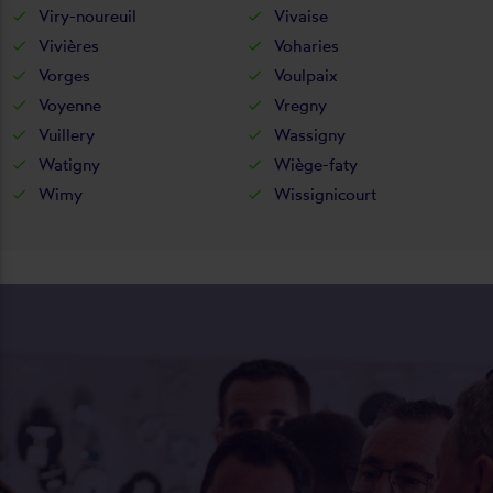
Viry-noureuil
Vivaise
Vivières
Voharies
Vorges
Voulpaix
Voyenne
Vregny
Vuillery
Wassigny
Watigny
Wiège-faty
Wimy
Wissignicourt