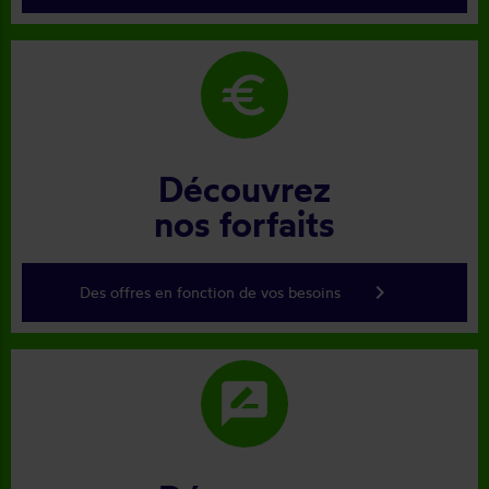
euro
Découvrez
nos forfaits
keyboard_arrow_right
Des offres en fonction de vos besoins
rate_review