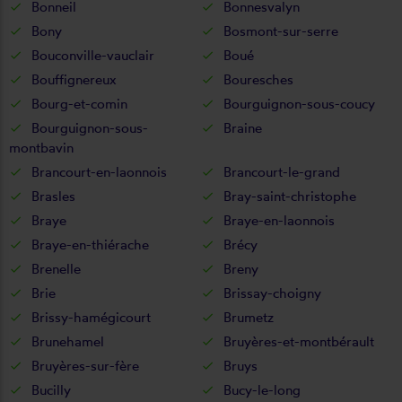
Bonneil
Bonnesvalyn
Bony
Bosmont-sur-serre
Bouconville-vauclair
Boué
Bouffignereux
Bouresches
Bourg-et-comin
Bourguignon-sous-coucy
Bourguignon-sous-
Braine
montbavin
Brancourt-en-laonnois
Brancourt-le-grand
Brasles
Bray-saint-christophe
Braye
Braye-en-laonnois
Braye-en-thiérache
Brécy
Brenelle
Breny
Brie
Brissay-choigny
Brissy-hamégicourt
Brumetz
Brunehamel
Bruyères-et-montbérault
Bruyères-sur-fère
Bruys
Bucilly
Bucy-le-long