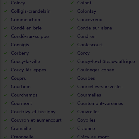
Coincy
Coingt
Colligis-crandelain
Colonfay
Commenchon
Concevreux
Condé-en-brie
Condé-sur-aisne
Condé-sur-suippe
Condren
Connigis
Contescourt
Corbeny
Corcy
Coucy-la-ville
Coucy-le-château-auffrique
Coucy-lès-eppes
Coulonges-cohan
Coupru
Courbes
Courboin
Courcelles-sur-vesles
Courchamps
Courmelles
Courmont
Courtemont-varennes
Courtrizy-et-fussigny
Couvrelles
Couvron-et-aumencourt
Coyolles
Cramaille
Craonne
Craonnelle
Crécy-au-mont