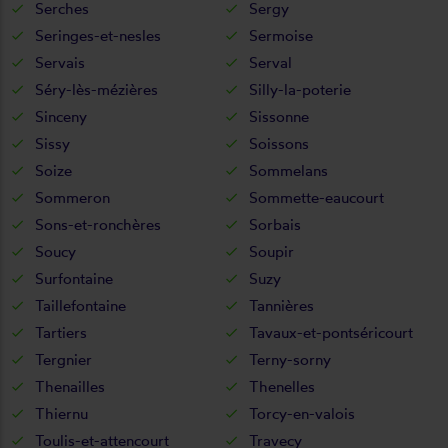
Serches
Sergy
Seringes-et-nesles
Sermoise
Servais
Serval
Séry-lès-mézières
Silly-la-poterie
Sinceny
Sissonne
Sissy
Soissons
Soize
Sommelans
Sommeron
Sommette-eaucourt
Sons-et-ronchères
Sorbais
Soucy
Soupir
Surfontaine
Suzy
Taillefontaine
Tannières
Tartiers
Tavaux-et-pontséricourt
Tergnier
Terny-sorny
Thenailles
Thenelles
Thiernu
Torcy-en-valois
Toulis-et-attencourt
Travecy