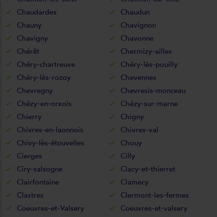
Chaudardes
Chaudun
Chauny
Chavignon
Chavigny
Chavonne
Chérêt
Chermizy-ailles
Chéry-chartreuve
Chéry-lès-pouilly
Chéry-lès-rozoy
Chevennes
Chevregny
Chevresis-monceau
Chézy-en-orxois
Chézy-sur-marne
Chierry
Chigny
Chivres-en-laonnois
Chivres-val
Chivy-lès-étouvelles
Chouy
Cierges
Cilly
Ciry-salsogne
Clacy-et-thierret
Clairfontaine
Clamecy
Clastres
Clermont-les-fermes
Coeuvres-et-Valsery
Coeuvres-et-valsery