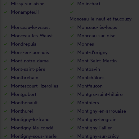
Missy-sur-aisne
Molinchart
Monampteuil
Monceau-le-neuf-et-faucouzy
Monceau-le-waast
Monceau-lès-leups
Monceau-les-Waast
Monceau-sur-oise
Mondrepuis
Monnes
Mons-en-laonnois
Mont-d'origny
Mont-notre-dame
Mont-Saint-Martin
Mont-saint-père
Montbavin
Montbrehain
Montchâlons
Montescourt-lizerolles
Montfaucon
Montgobert
Montgru-saint-hilaire
Monthenault
Monthiers
Monthurel
Montigny-en-arrouaise
Montigny-le-franc
Montigny-lengrain
Montigny-lès-condé
Montigny-l'allier
Montigny-sous-marle
Montigny-sur-crécy