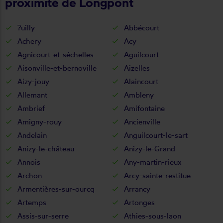
proximité de Longpont
?uilly
Abbécourt
Achery
Acy
Agnicourt-et-séchelles
Aguilcourt
Aisonville-et-bernoville
Aizelles
Aizy-jouy
Alaincourt
Allemant
Ambleny
Ambrief
Amifontaine
Amigny-rouy
Ancienville
Andelain
Anguilcourt-le-sart
Anizy-le-château
Anizy-le-Grand
Annois
Any-martin-rieux
Archon
Arcy-sainte-restitue
Armentières-sur-ourcq
Arrancy
Artemps
Artonges
Assis-sur-serre
Athies-sous-laon