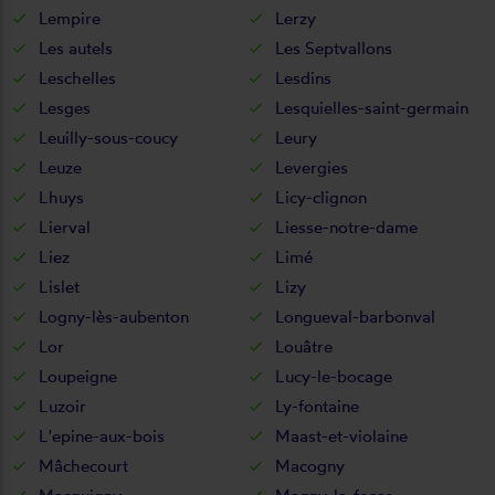
Lempire
Lerzy
Les autels
Les Septvallons
Leschelles
Lesdins
Lesges
Lesquielles-saint-germain
Leuilly-sous-coucy
Leury
Leuze
Levergies
Lhuys
Licy-clignon
Lierval
Liesse-notre-dame
Liez
Limé
Lislet
Lizy
Logny-lès-aubenton
Longueval-barbonval
Lor
Louâtre
Loupeigne
Lucy-le-bocage
Luzoir
Ly-fontaine
L'epine-aux-bois
Maast-et-violaine
Mâchecourt
Macogny