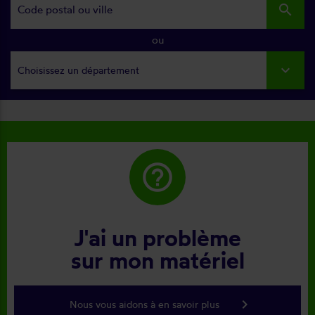
search
ou
Choisissez un département
help_outline
J'ai un problème
sur mon matériel
keyboard_arrow_right
Nous vous aidons à en savoir plus