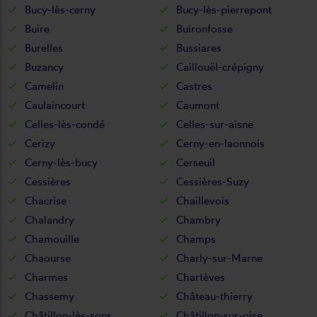
Bucy-lès-cerny
Bucy-lès-pierrepont
Buire
Buironfosse
Burelles
Bussiares
Buzancy
Caillouël-crépigny
Camelin
Castres
Caulaincourt
Caumont
Celles-lès-condé
Celles-sur-aisne
Cerizy
Cerny-en-laonnois
Cerny-lès-bucy
Cerseuil
Cessières
Cessières-Suzy
Chacrise
Chaillevois
Chalandry
Chambry
Chamouille
Champs
Chaourse
Charly-sur-Marne
Charmes
Chartèves
Chassemy
Château-thierry
Châtillon-lès-sons
Châtillon-sur-oise