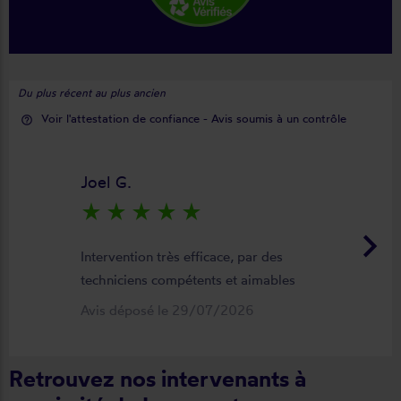
Du plus récent au plus ancien
Voir l'attestation de confiance - Avis soumis à un contrôle
help_outline
Joel G.
star_rate
star_rate
star_rate
star_rate
star_rate
keyboard_arrow_right
Intervention très efficace, par des
techniciens compétents et aimables
Avis déposé le 29/07/2026
Retrouvez nos intervenants à