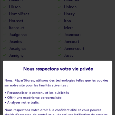
Hirson
Holnon
Homblières
Houry
Housset
Iron
Itancourt
Iviers
Jaulgonne
Jeancourt
Jeantes
Joncourt
Jouaignes
Jumencourt
Jumigny
Jussy
Juvigny
Juvincourt-et-damary
Nous respectons votre vie privée
La bouteille
La capelle
La celle-sous-montmirail
La chapelle-monthodon
Nous, Répar'Stores, utilisons des technologies telles que les cookies
La chapelle-sur-chézy
La croix-sur-ourcq
sur notre site pour les finalités suivantes :
La fère
La ferté-chevresis
• Personnaliser le contenu et les publicités
La ferté-milon
La hérie
• Offrir une expérience personnalisée
• Analyser notre trafic.
La malmaison
La neuville-bosmont
Nous respectons votre droit à la confidentialité et vous pouvez
La neuville-en-beine
La neuville-housset
choisir d'accepter, de contrôler ou de refuser l'utilisation de certains