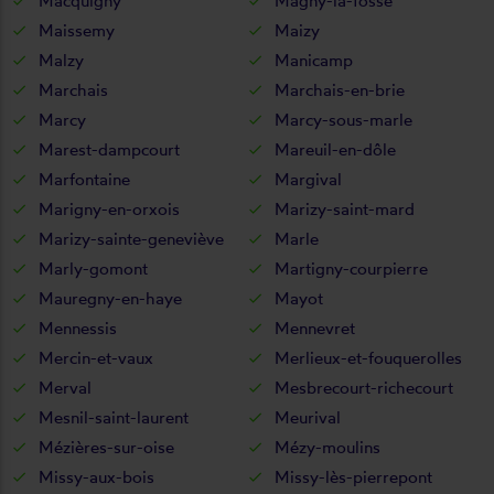
Macquigny
Magny-la-fosse
Maissemy
Maizy
Malzy
Manicamp
Marchais
Marchais-en-brie
Marcy
Marcy-sous-marle
Marest-dampcourt
Mareuil-en-dôle
Marfontaine
Margival
Marigny-en-orxois
Marizy-saint-mard
Marizy-sainte-geneviève
Marle
Marly-gomont
Martigny-courpierre
Mauregny-en-haye
Mayot
Mennessis
Mennevret
Mercin-et-vaux
Merlieux-et-fouquerolles
Merval
Mesbrecourt-richecourt
Mesnil-saint-laurent
Meurival
Mézières-sur-oise
Mézy-moulins
Missy-aux-bois
Missy-lès-pierrepont