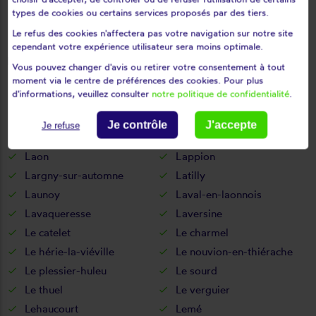
La neuville-lès-dorengt
La vallée-au-blé
types de cookies ou certains services proposés par des tiers.
La vallée-mulâtre
La ville-aux-bois-lès-dizy
Le refus des cookies n'affectera pas votre navigation sur notre site
Laffaux
cependant votre expérience utilisateur sera moins optimale.
La ville-aux-bois-lès-pontavert
Vous pouvez changer d'avis ou retirer votre consentement à tout
Laigny
Lanchy
moment via le centre de préférences des cookies. Pour plus
d'informations, veuillez consulter
notre politique de confidentialité
.
Landicourt
Landifay-et-bertaignemont
Landouzy-la-cour
Landouzy-la-ville
Je contrôle
J'accepte
Je refuse
Landricourt
Laniscourt
Laon
Lappion
Largny-sur-automne
Latilly
Launoy
Laval-en-laonnois
Lavaqueresse
Laversine
Le catelet
Le charmel
Le hérie-la-viéville
Le nouvion-en-thiérache
Le plessier-huleu
Le sourd
Le thuel
Le verguier
Lehaucourt
Lemé