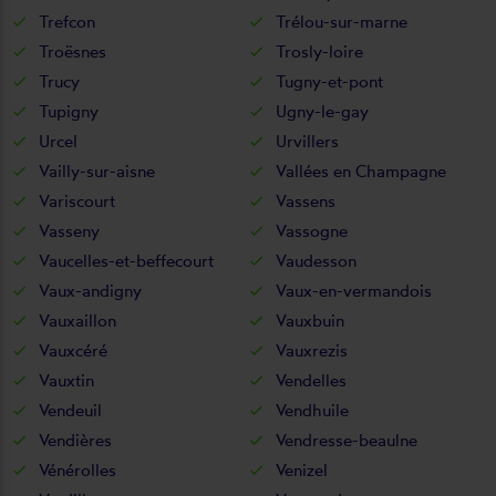
Trefcon
Trélou-sur-marne
Troësnes
Trosly-loire
Trucy
Tugny-et-pont
Tupigny
Ugny-le-gay
Urcel
Urvillers
Vailly-sur-aisne
Vallées en Champagne
Variscourt
Vassens
Vasseny
Vassogne
Vaucelles-et-beffecourt
Vaudesson
Vaux-andigny
Vaux-en-vermandois
Vauxaillon
Vauxbuin
Vauxcéré
Vauxrezis
Vauxtin
Vendelles
Vendeuil
Vendhuile
Vendières
Vendresse-beaulne
Vénérolles
Venizel