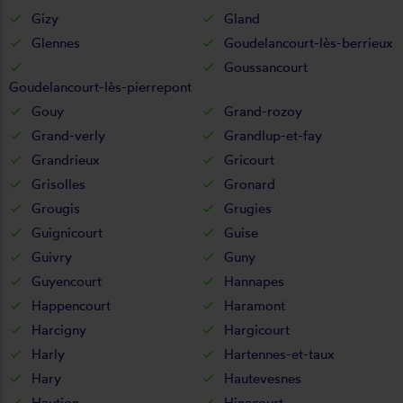
Gizy
Gland
Glennes
Goudelancourt-lès-berrieux
Goussancourt
Goudelancourt-lès-pierrepont
Gouy
Grand-rozoy
Grand-verly
Grandlup-et-fay
Grandrieux
Gricourt
Grisolles
Gronard
Grougis
Grugies
Guignicourt
Guise
Guivry
Guny
Guyencourt
Hannapes
Happencourt
Haramont
Harcigny
Hargicourt
Harly
Hartennes-et-taux
Hary
Hautevesnes
Haution
Hinacourt