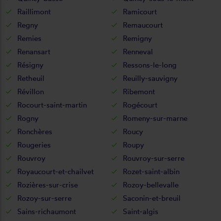
Raillimont
Ramicourt
Regny
Remaucourt
Remies
Remigny
Renansart
Renneval
Résigny
Ressons-le-long
Retheuil
Reuilly-sauvigny
Révillon
Ribemont
Rocourt-saint-martin
Rogécourt
Rogny
Romeny-sur-marne
Ronchères
Roucy
Rougeries
Roupy
Rouvroy
Rouvroy-sur-serre
Royaucourt-et-chailvet
Rozet-saint-albin
Rozières-sur-crise
Rozoy-bellevalle
Rozoy-sur-serre
Saconin-et-breuil
Sains-richaumont
Saint-algis