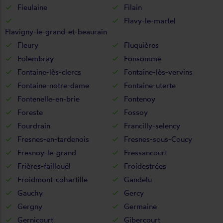
Fieulaine
Filain
Flavy-le-martel
Flavigny-le-grand-et-beaurain
Fleury
Fluquières
Folembray
Fonsomme
Fontaine-lès-clercs
Fontaine-lès-vervins
Fontaine-notre-dame
Fontaine-uterte
Fontenelle-en-brie
Fontenoy
Foreste
Fossoy
Fourdrain
Francilly-selency
Fresnes-en-tardenois
Fresnes-sous-Coucy
Fresnoy-le-grand
Fressancourt
Frières-faillouël
Froidestrées
Froidmont-cohartille
Gandelu
Gauchy
Gercy
Gergny
Germaine
Gernicourt
Gibercourt