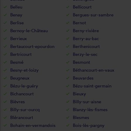
Belleu
Bellicourt
Benay
Bergues-sur-sambre
Berlise
Bernot
Bernoy-le-Château
Berny-rivière
Berrieux
Berry-au-bac
Bertaucourt-epourdon
Berthenicourt
Bertricourt
Berzy-le-sec
Besmé
Besmont
Besny-et-loizy
Béthancourt-en-vaux
Beugneux
Beuvardes
Bézu-le-guéry
Bézu-saint-germain
Bichancourt
Bieuxy
Bièvres
Billy-sur-aisne
Billy-sur-ourcq
Blanzy-lès-fismes
Blérancourt
Blesmes
Bohain-en-vermandois
Bois-lès-pargny