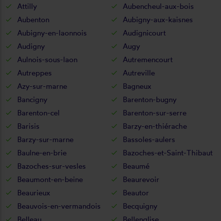
Attilly
Aubencheul-aux-bois
Aubenton
Aubigny-aux-kaisnes
Aubigny-en-laonnois
Audignicourt
Audigny
Augy
Aulnois-sous-laon
Autremencourt
Autreppes
Autreville
Azy-sur-marne
Bagneux
Bancigny
Barenton-bugny
Barenton-cel
Barenton-sur-serre
Barisis
Barzy-en-thiérache
Barzy-sur-marne
Bassoles-aulers
Baulne-en-brie
Bazoches-et-Saint-Thibaut
Bazoches-sur-vesles
Beaumé
Beaumont-en-beine
Beaurevoir
Beaurieux
Beautor
Beauvois-en-vermandois
Becquigny
Belleau
Bellenglise