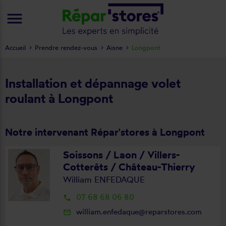
menu
Accueil
Prendre rendez-vous
Aisne
Longpont
Installation et dépannage volet
roulant à Longpont
Notre intervenant Répar'stores à Longpont
Soissons / Laon / Villers-
Cotterêts / Château-Thierry
William ENFEDAQUE
07 68 68 06 80
local_phone
william.enfedaque@reparstores.com
mail_outline