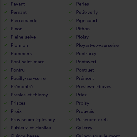
Pavant
Perles
Pernant
Petit-verly
Pierremande
Pignicourt
Pinon
Pithon
Pleine-selve
Ploisy
Plomion
Ployart-et-vaurseine
Pommiers
Pont-arcy
Pont-saint-mard
Pontavert
Pontru
Pontruet
Pouilly-sur-serre
Prémont
Prémontré
Presles-et-boves
Presles-et-thierny
Priez
Prisces
Proisy
Proix
Prouvais
Proviseux-et-plesnoy
Puiseux-en-retz
Puisieux-et-clanlieu
Quierzy
Quincy-basse
Quincy-sous-le-mont