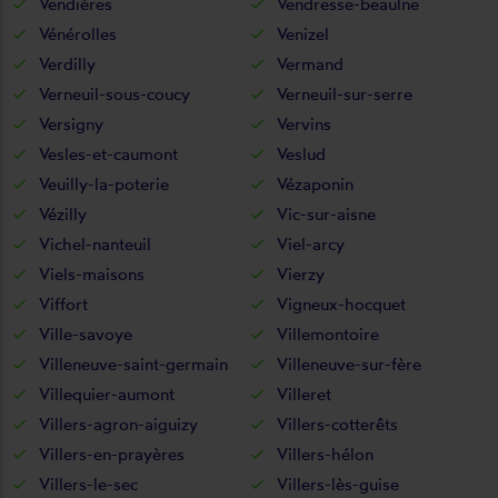
Vendières
Vendresse-beaulne
Vénérolles
Venizel
Verdilly
Vermand
Verneuil-sous-coucy
Verneuil-sur-serre
Versigny
Vervins
Vesles-et-caumont
Veslud
Veuilly-la-poterie
Vézaponin
Vézilly
Vic-sur-aisne
Vichel-nanteuil
Viel-arcy
Viels-maisons
Vierzy
Viffort
Vigneux-hocquet
Ville-savoye
Villemontoire
Villeneuve-saint-germain
Villeneuve-sur-fère
Villequier-aumont
Villeret
Villers-agron-aiguizy
Villers-cotterêts
Villers-en-prayères
Villers-hélon
Villers-le-sec
Villers-lès-guise