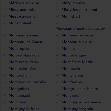
Mézières-sur-oise
Mézy-moulins
Missy-aux-bois
Missy-lès-pierrepont
Missy-sur-aisne
Molinchart
Monampteuil
Monceau-le-neuf-et-faucouzy
Monceau-le-waast
Monceau-lès-leups
Monceau-les-Waast
Monceau-sur-oise
Mondrepuis
Monnes
Mons-en-laonnois
Mont-d'origny
Mont-notre-dame
Mont-Saint-Martin
Mont-saint-père
Montbavin
Montbrehain
Montchâlons
Montescourt-lizerolles
Montfaucon
Montgobert
Montgru-saint-hilaire
Monthenault
Monthiers
Monthurel
Montigny-en-arrouaise
Montigny-le-franc
Montigny-lengrain