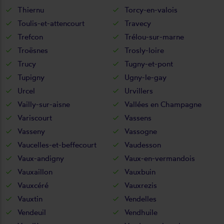
Thiernu
Torcy-en-valois
Toulis-et-attencourt
Travecy
Trefcon
Trélou-sur-marne
Troësnes
Trosly-loire
Trucy
Tugny-et-pont
Tupigny
Ugny-le-gay
Urcel
Urvillers
Vailly-sur-aisne
Vallées en Champagne
Variscourt
Vassens
Vasseny
Vassogne
Vaucelles-et-beffecourt
Vaudesson
Vaux-andigny
Vaux-en-vermandois
Vauxaillon
Vauxbuin
Vauxcéré
Vauxrezis
Vauxtin
Vendelles
Vendeuil
Vendhuile