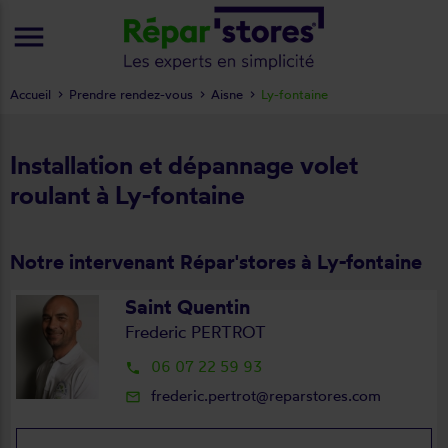
menu
Accueil
Prendre rendez-vous
Aisne
Ly-fontaine
Installation et dépannage volet
roulant à Ly-fontaine
Notre intervenant Répar'stores à Ly-fontaine
Saint Quentin
Frederic PERTROT
06 07 22 59 93
local_phone
frederic.pertrot@reparstores.com
mail_outline