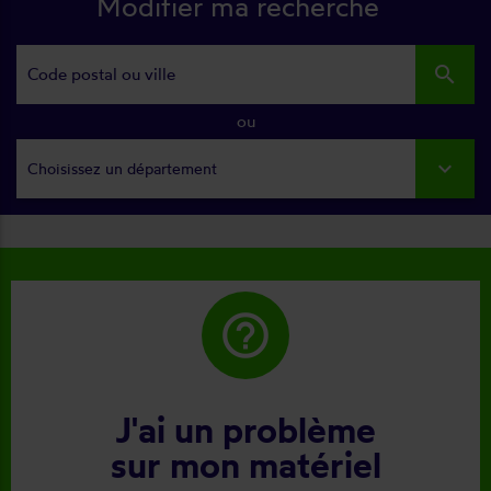
Modifier ma recherche
search
ou
Choisissez un département
help_outline
J'ai un problème
sur mon matériel