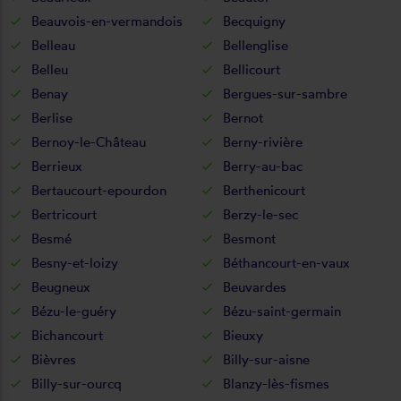
Beauvois-en-vermandois
Becquigny
Belleau
Bellenglise
Belleu
Bellicourt
Benay
Bergues-sur-sambre
Berlise
Bernot
Bernoy-le-Château
Berny-rivière
Berrieux
Berry-au-bac
Bertaucourt-epourdon
Berthenicourt
Bertricourt
Berzy-le-sec
Besmé
Besmont
Besny-et-loizy
Béthancourt-en-vaux
Beugneux
Beuvardes
Bézu-le-guéry
Bézu-saint-germain
Bichancourt
Bieuxy
Bièvres
Billy-sur-aisne
Billy-sur-ourcq
Blanzy-lès-fismes