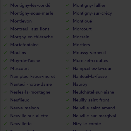
Montigny-lès-condé
Montigny-l'allier
Montigny-sous-marle
Montigny-sur-crécy
Montlevon
Montloué
Montreuil-aux-lions
Morcourt
Morgny-en-thiérache
Morsain
Mortefontaine
Mortiers
Moulins
Moussy-verneuil
Moÿ-de-l'aisne
Muret-et-crouttes
Muscourt
Nampcelles-la-cour
Nampteuil-sous-muret
Nanteuil-la-fosse
Nanteuil-notre-dame
Nauroy
Nesles-la-montagne
Neufchâtel-sur-aisne
Neuflieux
Neuilly-saint-front
Neuve-maison
Neuville-saint-amand
Neuville-sur-ailette
Neuville-sur-margival
Neuvillette
Nizy-le-comte