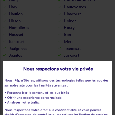
Hary
Hautevesnes
Haution
Hinacourt
Hirson
Holnon
Homblières
Houry
Housset
Iron
Itancourt
Iviers
Jaulgonne
Jeancourt
Jeantes
Joncourt
Jouaignes
Jumencourt
Nous respectons votre vie privée
Jumigny
Jussy
Juvigny
Juvincourt-et-damary
Nous, Répar'Stores, utilisons des technologies telles que les cookies
La bouteille
La capelle
sur notre site pour les finalités suivantes :
La celle-sous-montmirail
La chapelle-monthodon
• Personnaliser le contenu et les publicités
La chapelle-sur-chézy
La croix-sur-ourcq
• Offrir une expérience personnalisée
• Analyser notre trafic.
La fère
La ferté-chevresis
Nous respectons votre droit à la confidentialité et vous pouvez
La ferté-milon
La hérie
choisir d'accepter, de contrôler ou de refuser l'utilisation de certains