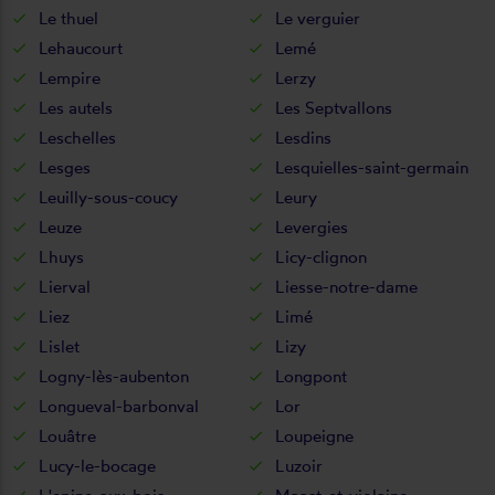
Le thuel
Le verguier
Lehaucourt
Lemé
Lempire
Lerzy
Les autels
Les Septvallons
Leschelles
Lesdins
Lesges
Lesquielles-saint-germain
Leuilly-sous-coucy
Leury
Leuze
Levergies
Lhuys
Licy-clignon
Lierval
Liesse-notre-dame
Liez
Limé
Lislet
Lizy
Logny-lès-aubenton
Longpont
Longueval-barbonval
Lor
Louâtre
Loupeigne
Lucy-le-bocage
Luzoir