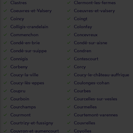
Clastres
Clermont-les-fermes
Coeuvres-et-Valsery
Coeuvres-et-valsery
Coincy
Coingt
Colligis-crandelain
Colonfay
Commenchon
Concevreux
Condé-en-brie
Condé-sur-aisne
Condé-sur-suippe
Condren
Connigis
Contescourt
Corbeny
Corcy
Coucy-la-ville
Coucy-le-château-auffrique
Coucy-lès-eppes
Coulonges-cohan
Coupru
Courbes
Courboin
Courcelles-sur-vesles
Courchamps
Courmelles
Courmont
Courtemont-varennes
Courtrizy-et-fussigny
Couvrelles
Couvron-et-aumencourt
Coyolles