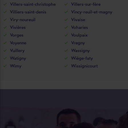
Villers-saint-christophe
Villers-sur-fère
Villiers-saint-denis
Vincy-reuil-et-magny
Viry-noureuil
Vivaise
Vivières
Voharies
Vorges
Voulpaix
Voyenne
Vregny
Vuillery
Wassigny
Watigny
Wiège-faty
Wimy
Wissignicourt