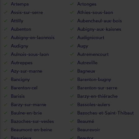
Artemps
Artonges
Assis-sur-serre
Athies-sous-laon
Attilly
Aubencheul-aux-bois
Aubenton
Aubigny-aux-kaisnes
Aubigny-en-laonnois
Audignicourt
Audigny
Augy
Aulnois-sous-laon
Autremencourt
Autreppes
Autreville
Azy-sur-marne
Bagneux
Bancigny
Barenton-bugny
Barenton-cel
Barenton-sur-serre
Barisis
Barzy-en-thiérache
Barzy-sur-marne
Bassoles-aulers
Baulne-en-brie
Bazoches-et-Saint-Thibaut
Bazoches-sur-vesles
Beaumé
Beaumont-en-beine
Beaurevoir
Beaurieux
Beautor