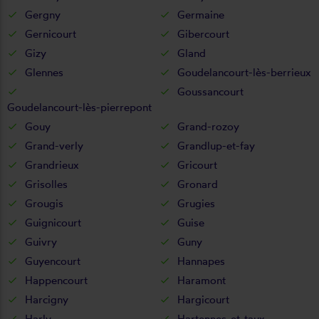
Gergny
Germaine
Gernicourt
Gibercourt
Gizy
Gland
Glennes
Goudelancourt-lès-berrieux
Goussancourt
Goudelancourt-lès-pierrepont
Gouy
Grand-rozoy
Grand-verly
Grandlup-et-fay
Grandrieux
Gricourt
Grisolles
Gronard
Grougis
Grugies
Guignicourt
Guise
Guivry
Guny
Guyencourt
Hannapes
Happencourt
Haramont
Harcigny
Hargicourt
Harly
Hartennes-et-taux