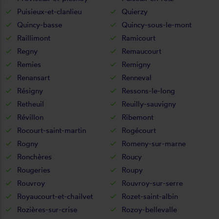
Puisieux-et-clanlieu
Quierzy
Quincy-basse
Quincy-sous-le-mont
Raillimont
Ramicourt
Regny
Remaucourt
Remies
Remigny
Renansart
Renneval
Résigny
Ressons-le-long
Retheuil
Reuilly-sauvigny
Révillon
Ribemont
Rocourt-saint-martin
Rogécourt
Rogny
Romeny-sur-marne
Ronchères
Roucy
Rougeries
Roupy
Rouvroy
Rouvroy-sur-serre
Royaucourt-et-chailvet
Rozet-saint-albin
Rozières-sur-crise
Rozoy-bellevalle