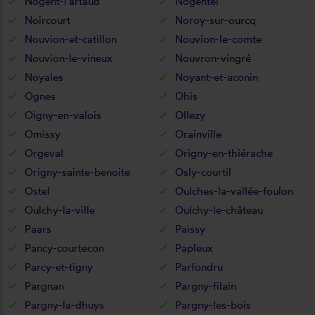
Nogent-l'artaud
Nogentel
Noircourt
Noroy-sur-ourcq
Nouvion-et-catillon
Nouvion-le-comte
Nouvion-le-vineux
Nouvron-vingré
Noyales
Noyant-et-aconin
Ognes
Ohis
Oigny-en-valois
Ollezy
Omissy
Orainville
Orgeval
Origny-en-thiérache
Origny-sainte-benoite
Osly-courtil
Ostel
Oulches-la-vallée-foulon
Oulchy-la-ville
Oulchy-le-château
Paars
Paissy
Pancy-courtecon
Papleux
Parcy-et-tigny
Parfondru
Pargnan
Pargny-filain
Pargny-la-dhuys
Pargny-les-bois