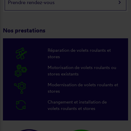
keyboard_arrow_right
Prendre rendez-vous
Nos prestations
Réparation de volets roulants et
stores
Motorisation de volets roulants ou
stores existants
Modernisation de volets roulants et
stores
Changement et installation de
volets roulants et stores