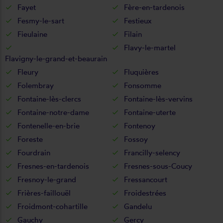
Fayet
Fère-en-tardenois
Fesmy-le-sart
Festieux
Fieulaine
Filain
Flavy-le-martel
Flavigny-le-grand-et-beaurain
Fleury
Fluquières
Folembray
Fonsomme
Fontaine-lès-clercs
Fontaine-lès-vervins
Fontaine-notre-dame
Fontaine-uterte
Fontenelle-en-brie
Fontenoy
Foreste
Fossoy
Fourdrain
Francilly-selency
Fresnes-en-tardenois
Fresnes-sous-Coucy
Fresnoy-le-grand
Fressancourt
Frières-faillouël
Froidestrées
Froidmont-cohartille
Gandelu
Gauchy
Gercy