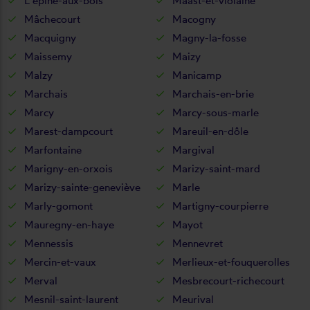
L'epine-aux-bois
Maast-et-violaine
Mâchecourt
Macogny
Macquigny
Magny-la-fosse
Maissemy
Maizy
Malzy
Manicamp
Marchais
Marchais-en-brie
Marcy
Marcy-sous-marle
Marest-dampcourt
Mareuil-en-dôle
Marfontaine
Margival
Marigny-en-orxois
Marizy-saint-mard
Marizy-sainte-geneviève
Marle
Marly-gomont
Martigny-courpierre
Mauregny-en-haye
Mayot
Mennessis
Mennevret
Mercin-et-vaux
Merlieux-et-fouquerolles
Merval
Mesbrecourt-richecourt
Mesnil-saint-laurent
Meurival