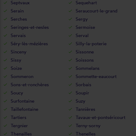
Septvaux
Sequehart
Serain
Seraucourt-le-grand
Serches
Sergy
Seringes-et-nesles
Sermoise
Servais
Serval
Séry-lès-mézières
Silly-la-poterie
Sinceny
Sissonne
Sissy
Soissons
Soize
Sommelans
Sommeron
Sommette-eaucourt
Sons-et-ronchères
Sorbais
Soucy
Soupir
Surfontaine
Suzy
Taillefontaine
Tannières
Tartiers
Tavaux-et-pontséricourt
Tergnier
Terny-sorny
Thenailles
Thenelles