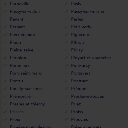
Parpeville
Pasly
Passy-en-valois
Passy-sur-marne
Pavant
Perles
Pernant
Petit-verly
Pierremande
Pignicourt
Pinon
Pithon
Pleine-selve
Ploisy
Plomion
Ployart-et-vaurseine
Pommiers
Pont-arcy
Pont-saint-mard
Pontavert
Pontru
Pontruet
Pouilly-sur-serre
Prémont
Prémontré
Presles-et-boves
Presles-et-thierny
Priez
Prisces
Proisy
Proix
Prouvais
Proviseux-et-plesnoy
Puiseux-en-retz