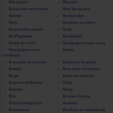
Blérancourt
Blesmes
Bohain-en-vermandois
Bois-lès-pargny
Bonneil
Bonnesvalyn
Bony
Bosmont-sur-serre
Bouconville-vauclair
Boué
Bouffignereux
Bouresches
Bourg-et-comin
Bourguignon-sous-coucy
Bourguignon-sous-
Braine
montbavin
Brancourt-en-laonnois
Brancourt-le-grand
Brasles
Bray-saint-christophe
Braye
Braye-en-laonnois
Braye-en-thiérache
Brécy
Brenelle
Breny
Brie
Brissay-choigny
Brissy-hamégicourt
Brumetz
Brunehamel
Bruyères-et-montbérault