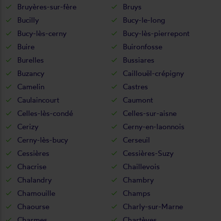
Bruyères-sur-fère
Bruys
Bucilly
Bucy-le-long
Bucy-lès-cerny
Bucy-lès-pierrepont
Buire
Buironfosse
Burelles
Bussiares
Buzancy
Caillouël-crépigny
Camelin
Castres
Caulaincourt
Caumont
Celles-lès-condé
Celles-sur-aisne
Cerizy
Cerny-en-laonnois
Cerny-lès-bucy
Cerseuil
Cessières
Cessières-Suzy
Chacrise
Chaillevois
Chalandry
Chambry
Chamouille
Champs
Chaourse
Charly-sur-Marne
Charmes
Chartèves