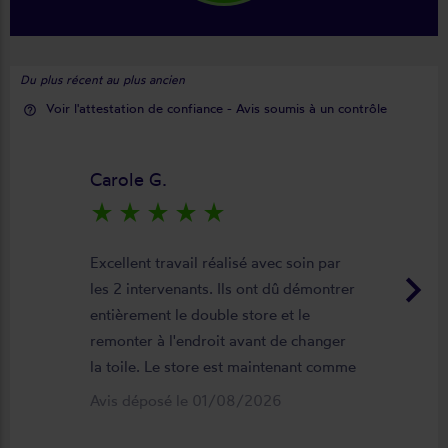
Du plus récent au plus ancien
Voir l'attestation de confiance - Avis soumis à un contrôle
help_outline
Carole G.
star_rate
star_rate
star_rate
star_rate
star_rate
Excellent travail réalisé avec soin par
keyboard_arrow_right
les 2 intervenants. Ils ont dû démontrer
entièrement le double store et le
remonter à l'endroit avant de changer
la toile. Le store est maintenant comme
neuf, parfaitement positionné et
Avis déposé le 01/08/2026
fonctionnel. Je recommande vivement
cette entreprise.