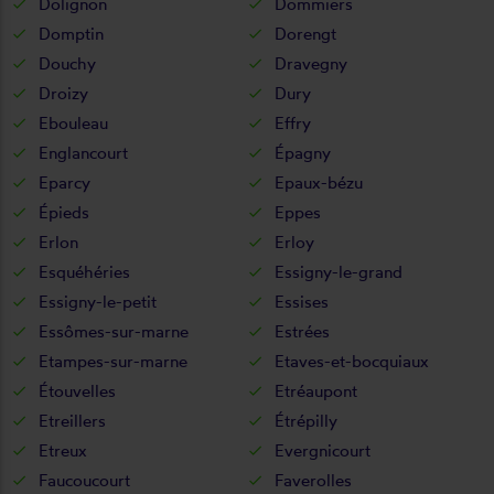
Dolignon
Dommiers
Domptin
Dorengt
Douchy
Dravegny
Droizy
Dury
Ebouleau
Effry
Englancourt
Épagny
Eparcy
Epaux-bézu
Épieds
Eppes
Erlon
Erloy
Esquéhéries
Essigny-le-grand
Essigny-le-petit
Essises
Essômes-sur-marne
Estrées
Etampes-sur-marne
Etaves-et-bocquiaux
Étouvelles
Etréaupont
Etreillers
Étrépilly
Etreux
Evergnicourt
Faucoucourt
Faverolles