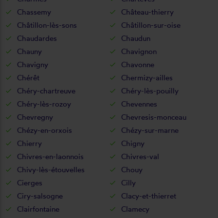
Chassemy
Château-thierry
Châtillon-lès-sons
Châtillon-sur-oise
Chaudardes
Chaudun
Chauny
Chavignon
Chavigny
Chavonne
Chérêt
Chermizy-ailles
Chéry-chartreuve
Chéry-lès-pouilly
Chéry-lès-rozoy
Chevennes
Chevregny
Chevresis-monceau
Chézy-en-orxois
Chézy-sur-marne
Chierry
Chigny
Chivres-en-laonnois
Chivres-val
Chivy-lès-étouvelles
Chouy
Cierges
Cilly
Ciry-salsogne
Clacy-et-thierret
Clairfontaine
Clamecy