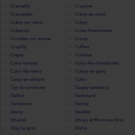
Cramaille
Craonne
Craonnelle
Crécy-au-mont
Crécy-sur-serre
Crépy
Crézancy
Croix-fonsommes
Crouttes-sur-marne
Crouy
Crupilly
Cuffies
Cugny
Cuirieux
Cuiry-housse
Cuiry-lès-chaudardes
Cuiry-lès-iviers
Cuissy-et-geny
Cuisy-en-almont
Cutry
Cys-la-commune
Dagny-lambercy
Dallon
Dammard
Dampleux
Danizy
Dercy
Deuillet
Dhuizel
Dhuys et Morin-en-Brie
Dizy-le-gros
Dohis