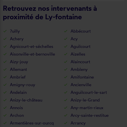
Retrouvez nos intervenants à
proximité de Ly-fontaine
?uilly
Abbécourt
Achery
Acy
Agnicourt-et-séchelles
Aguilcourt
Aisonville-et-bernoville
Aizelles
Aizy-jouy
Alaincourt
Allemant
Ambleny
Ambrief
Amifontaine
Amigny-rouy
Ancienville
Andelain
Anguilcourt-le-sart
Anizy-le-château
Anizy-le-Grand
Annois
Any-martin-rieux
Archon
Arcy-sainte-restitue
Armentières-sur-ourcq
Arrancy