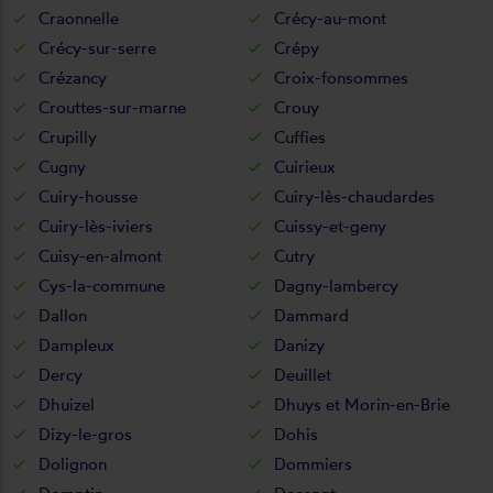
Craonnelle
Crécy-au-mont
Crécy-sur-serre
Crépy
Crézancy
Croix-fonsommes
Crouttes-sur-marne
Crouy
Crupilly
Cuffies
Cugny
Cuirieux
Cuiry-housse
Cuiry-lès-chaudardes
Cuiry-lès-iviers
Cuissy-et-geny
Cuisy-en-almont
Cutry
Cys-la-commune
Dagny-lambercy
Dallon
Dammard
Dampleux
Danizy
Dercy
Deuillet
Dhuizel
Dhuys et Morin-en-Brie
Dizy-le-gros
Dohis
Dolignon
Dommiers