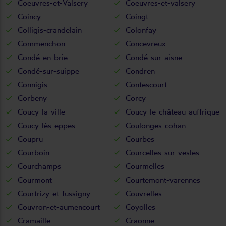
Coeuvres-et-Valsery
Coeuvres-et-valsery
Coincy
Coingt
Colligis-crandelain
Colonfay
Commenchon
Concevreux
Condé-en-brie
Condé-sur-aisne
Condé-sur-suippe
Condren
Connigis
Contescourt
Corbeny
Corcy
Coucy-la-ville
Coucy-le-château-auffrique
Coucy-lès-eppes
Coulonges-cohan
Coupru
Courbes
Courboin
Courcelles-sur-vesles
Courchamps
Courmelles
Courmont
Courtemont-varennes
Courtrizy-et-fussigny
Couvrelles
Couvron-et-aumencourt
Coyolles
Cramaille
Craonne