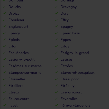
Domptin
Dorengt
Douchy
Dravegny
Droizy
Dury
Ebouleau
Effry
Englancourt
Épagny
Eparcy
Epaux-bézu
Épieds
Eppes
Erlon
Erloy
Esquéhéries
Essigny-le-grand
Essigny-le-petit
Essises
Essômes-sur-marne
Estrées
Etampes-sur-marne
Etaves-et-bocquiaux
Étouvelles
Etréaupont
Etreillers
Étrépilly
Etreux
Evergnicourt
Faucoucourt
Faverolles
Fayet
Fère-en-tardenois