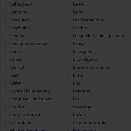
Lehaucourt
Lemé
Lempire
Lerzy
Les autels
Les Septvallons
Leschelles
Lesdins
Lesges
Lesquielles-saint-germain
Leuilly-sous-coucy
Leury
Leuze
Levergies
Lhuys
Licy-clignon
Lierval
Liesse-notre-dame
Liez
Limé
Lislet
Lizy
Logny-lès-aubenton
Longpont
Longueval-barbonval
Lor
Louâtre
Loupeigne
Lucy-le-bocage
Luzoir
Ly-fontaine
L'epine-aux-bois
Maast-et-violaine
Mâchecourt