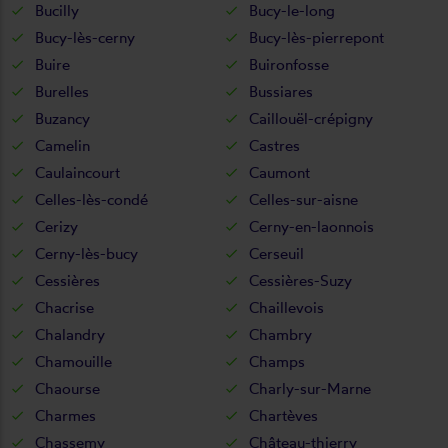
Bucilly
Bucy-le-long
Bucy-lès-cerny
Bucy-lès-pierrepont
Buire
Buironfosse
Burelles
Bussiares
Buzancy
Caillouël-crépigny
Camelin
Castres
Caulaincourt
Caumont
Celles-lès-condé
Celles-sur-aisne
Cerizy
Cerny-en-laonnois
Cerny-lès-bucy
Cerseuil
Cessières
Cessières-Suzy
Chacrise
Chaillevois
Chalandry
Chambry
Chamouille
Champs
Chaourse
Charly-sur-Marne
Charmes
Chartèves
Chassemy
Château-thierry