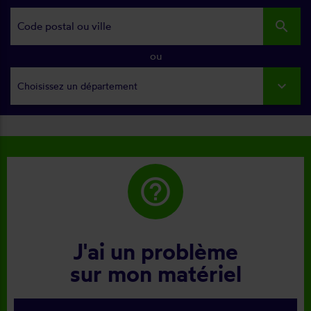
search
ou
Choisissez un département
help_outline
J'ai un problème
sur mon matériel