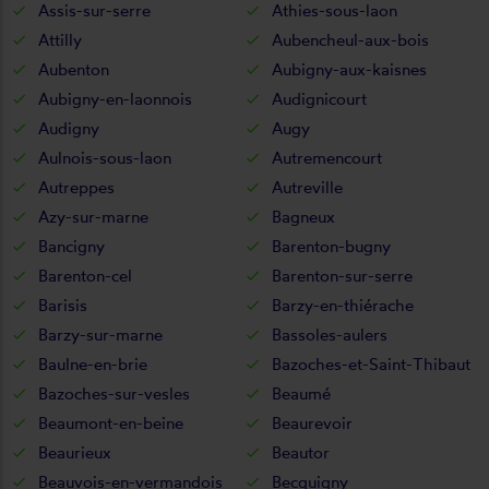
Assis-sur-serre
Athies-sous-laon
Attilly
Aubencheul-aux-bois
Aubenton
Aubigny-aux-kaisnes
Aubigny-en-laonnois
Audignicourt
Audigny
Augy
Aulnois-sous-laon
Autremencourt
Autreppes
Autreville
Azy-sur-marne
Bagneux
Bancigny
Barenton-bugny
Barenton-cel
Barenton-sur-serre
Barisis
Barzy-en-thiérache
Barzy-sur-marne
Bassoles-aulers
Baulne-en-brie
Bazoches-et-Saint-Thibaut
Bazoches-sur-vesles
Beaumé
Beaumont-en-beine
Beaurevoir
Beaurieux
Beautor
Beauvois-en-vermandois
Becquigny