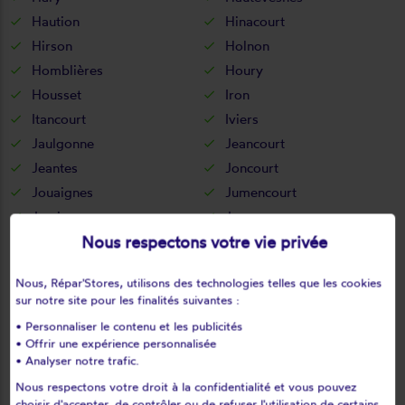
Haution
Hinacourt
Hirson
Holnon
Homblières
Houry
Housset
Iron
Itancourt
Iviers
Jaulgonne
Jeancourt
Jeantes
Joncourt
Jouaignes
Jumencourt
Jumigny
Jussy
Nous respectons votre vie privée
Juvigny
Juvincourt-et-damary
La bouteille
La capelle
Nous, Répar'Stores, utilisons des technologies telles que les cookies
La celle-sous-montmirail
La chapelle-monthodon
sur notre site pour les finalités suivantes :
La chapelle-sur-chézy
La croix-sur-ourcq
• Personnaliser le contenu et les publicités
La fère
La ferté-chevresis
• Offrir une expérience personnalisée
• Analyser notre trafic.
La ferté-milon
La hérie
La malmaison
La neuville-bosmont
Nous respectons votre droit à la confidentialité et vous pouvez
choisir d'accepter, de contrôler ou de refuser l'utilisation de certains