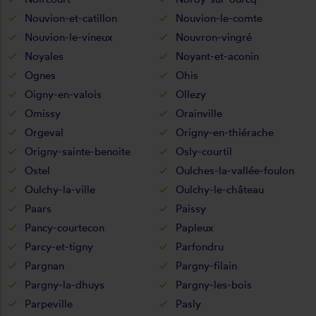
Nouvion-et-catillon
Nouvion-le-comte
Nouvion-le-vineux
Nouvron-vingré
Noyales
Noyant-et-aconin
Ognes
Ohis
Oigny-en-valois
Ollezy
Omissy
Orainville
Orgeval
Origny-en-thiérache
Origny-sainte-benoite
Osly-courtil
Ostel
Oulches-la-vallée-foulon
Oulchy-la-ville
Oulchy-le-château
Paars
Paissy
Pancy-courtecon
Papleux
Parcy-et-tigny
Parfondru
Pargnan
Pargny-filain
Pargny-la-dhuys
Pargny-les-bois
Parpeville
Pasly