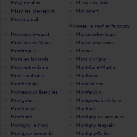
Mézy-moulins
Missy-aux-bois
Missy-lès-pierrepont
Molinchart
Monampteuil
Monceau-le-neuf-et-faucouzy
Monceau-le-waast
Monceau-lès-leups
Monceau-les-Waast
Monceau-sur-oise
Mondrepuis
Monnes
Mons-en-laonnois
Mont-d'origny
Mont-notre-dame
Mont-Saint-Martin
Mont-saint-père
Montbavin
Montbrehain
Montchâlons
Montescourt-lizerolles
Montfaucon
Montgobert
Montgru-saint-hilaire
Monthenault
Monthiers
Monthurel
Montigny-en-arrouaise
Montigny-le-franc
Montigny-lengrain
Montigny-lès-condé
Montigny-l'allier