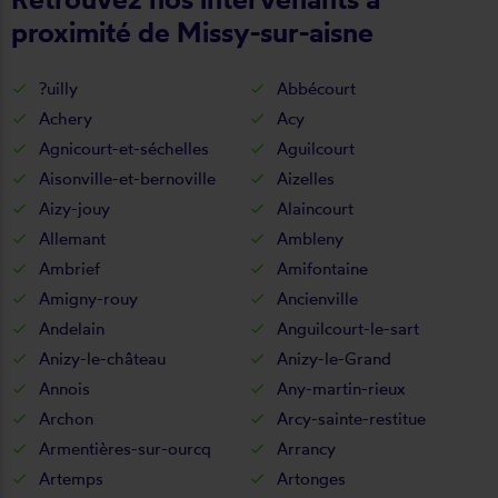
proximité de Missy-sur-aisne
?uilly
Abbécourt
Achery
Acy
Agnicourt-et-séchelles
Aguilcourt
Aisonville-et-bernoville
Aizelles
Aizy-jouy
Alaincourt
Allemant
Ambleny
Ambrief
Amifontaine
Amigny-rouy
Ancienville
Andelain
Anguilcourt-le-sart
Anizy-le-château
Anizy-le-Grand
Annois
Any-martin-rieux
Archon
Arcy-sainte-restitue
Armentières-sur-ourcq
Arrancy
Artemps
Artonges