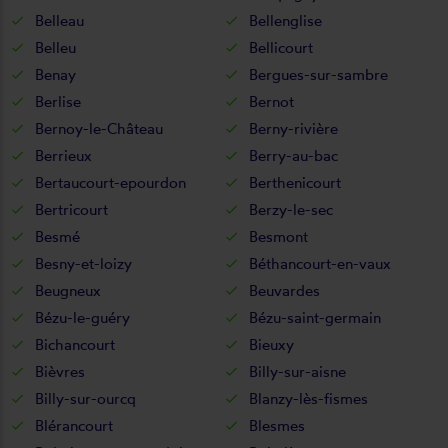
Belleau
Bellenglise
Belleu
Bellicourt
Benay
Bergues-sur-sambre
Berlise
Bernot
Bernoy-le-Château
Berny-rivière
Berrieux
Berry-au-bac
Bertaucourt-epourdon
Berthenicourt
Bertricourt
Berzy-le-sec
Besmé
Besmont
Besny-et-loizy
Béthancourt-en-vaux
Beugneux
Beuvardes
Bézu-le-guéry
Bézu-saint-germain
Bichancourt
Bieuxy
Bièvres
Billy-sur-aisne
Billy-sur-ourcq
Blanzy-lès-fismes
Blérancourt
Blesmes