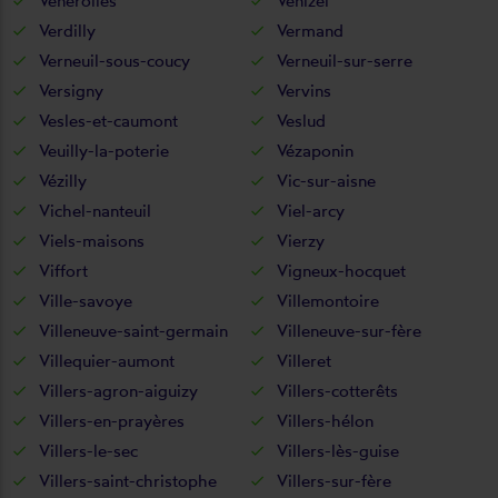
Vénérolles
Venizel
Verdilly
Vermand
Verneuil-sous-coucy
Verneuil-sur-serre
Versigny
Vervins
Vesles-et-caumont
Veslud
Veuilly-la-poterie
Vézaponin
Vézilly
Vic-sur-aisne
Vichel-nanteuil
Viel-arcy
Viels-maisons
Vierzy
Viffort
Vigneux-hocquet
Ville-savoye
Villemontoire
Villeneuve-saint-germain
Villeneuve-sur-fère
Villequier-aumont
Villeret
Villers-agron-aiguizy
Villers-cotterêts
Villers-en-prayères
Villers-hélon
Villers-le-sec
Villers-lès-guise
Villers-saint-christophe
Villers-sur-fère