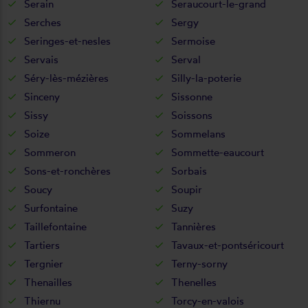
Serain
Seraucourt-le-grand
Serches
Sergy
Seringes-et-nesles
Sermoise
Servais
Serval
Séry-lès-mézières
Silly-la-poterie
Sinceny
Sissonne
Sissy
Soissons
Soize
Sommelans
Sommeron
Sommette-eaucourt
Sons-et-ronchères
Sorbais
Soucy
Soupir
Surfontaine
Suzy
Taillefontaine
Tannières
Tartiers
Tavaux-et-pontséricourt
Tergnier
Terny-sorny
Thenailles
Thenelles
Thiernu
Torcy-en-valois