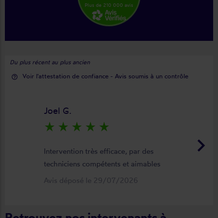
Plus de 210 000 avis
Du plus récent au plus ancien
Voir l'attestation de confiance - Avis soumis à un contrôle
help_outline
Joel G.
star_rate
star_rate
star_rate
star_rate
star_rate
keyboard_arrow_right
Intervention très efficace, par des
techniciens compétents et aimables
Avis déposé le 29/07/2026
Retrouvez nos intervenants à