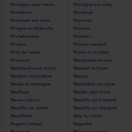
Montigny-sous-marle
Montigny-sur-crécy
Montlevon
Montloué
Montreuil-aux-lions
Morcourt
Morgny-en-thiérache
Morsain
Mortefontaine
Mortiers
Moulins
Moussy-verneuil
Moÿ-de-l'aisne
Muret-et-crouttes
Muscourt
Nampcelles-la-cour
Nampteuil-sous-muret
Nanteuil-la-fosse
Nanteuil-notre-dame
Nauroy
Nesles-la-montagne
Neufchâtel-sur-aisne
Neuflieux
Neuilly-saint-front
Neuve-maison
Neuville-saint-amand
Neuville-sur-ailette
Neuville-sur-margival
Neuvillette
Nizy-le-comte
Nogent-l'artaud
Nogentel
Noircourt
Noroy-sur-ourcq