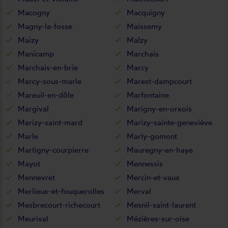
Macogny
Macquigny
Magny-la-fosse
Maissemy
Maizy
Malzy
Manicamp
Marchais
Marchais-en-brie
Marcy
Marcy-sous-marle
Marest-dampcourt
Mareuil-en-dôle
Marfontaine
Margival
Marigny-en-orxois
Marizy-saint-mard
Marizy-sainte-geneviève
Marle
Marly-gomont
Martigny-courpierre
Mauregny-en-haye
Mayot
Mennessis
Mennevret
Mercin-et-vaux
Merlieux-et-fouquerolles
Merval
Mesbrecourt-richecourt
Mesnil-saint-laurent
Meurival
Mézières-sur-oise