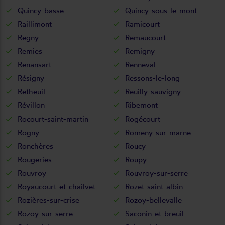
Quincy-basse
Quincy-sous-le-mont
Raillimont
Ramicourt
Regny
Remaucourt
Remies
Remigny
Renansart
Renneval
Résigny
Ressons-le-long
Retheuil
Reuilly-sauvigny
Révillon
Ribemont
Rocourt-saint-martin
Rogécourt
Rogny
Romeny-sur-marne
Ronchères
Roucy
Rougeries
Roupy
Rouvroy
Rouvroy-sur-serre
Royaucourt-et-chailvet
Rozet-saint-albin
Rozières-sur-crise
Rozoy-bellevalle
Rozoy-sur-serre
Saconin-et-breuil