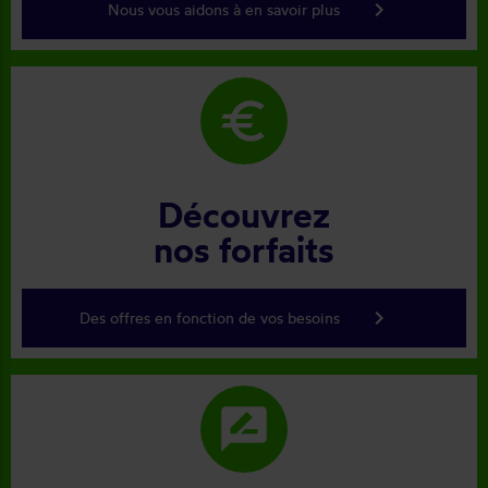
keyboard_arrow_right
Nous vous aidons à en savoir plus
euro
Découvrez
nos forfaits
keyboard_arrow_right
Des offres en fonction de vos besoins
rate_review