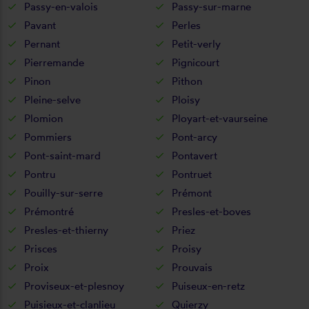
Passy-en-valois
Passy-sur-marne
Pavant
Perles
Pernant
Petit-verly
Pierremande
Pignicourt
Pinon
Pithon
Pleine-selve
Ploisy
Plomion
Ployart-et-vaurseine
Pommiers
Pont-arcy
Pont-saint-mard
Pontavert
Pontru
Pontruet
Pouilly-sur-serre
Prémont
Prémontré
Presles-et-boves
Presles-et-thierny
Priez
Prisces
Proisy
Proix
Prouvais
Proviseux-et-plesnoy
Puiseux-en-retz
Puisieux-et-clanlieu
Quierzy