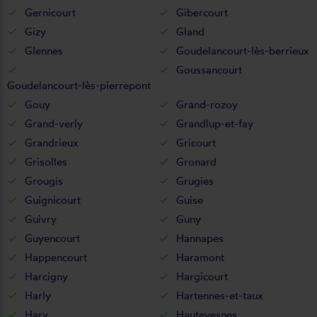
Gernicourt
Gibercourt
Gizy
Gland
Glennes
Goudelancourt-lès-berrieux
Goussancourt
Goudelancourt-lès-pierrepont
Gouy
Grand-rozoy
Grand-verly
Grandlup-et-fay
Grandrieux
Gricourt
Grisolles
Gronard
Grougis
Grugies
Guignicourt
Guise
Guivry
Guny
Guyencourt
Hannapes
Happencourt
Haramont
Harcigny
Hargicourt
Harly
Hartennes-et-taux
Hary
Hautevesnes