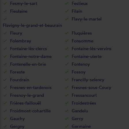
Fesmy-le-sart
Festieux
Fieulaine
Filain
Flavy-le-martel
Flavigny-le-grand-et-beaurain
Fleury
Fluquières
Folembray
Fonsomme
Fontaine-lès-clercs
Fontaine-lès-vervins
Fontaine-notre-dame
Fontaine-uterte
Fontenelle-en-brie
Fontenoy
Foreste
Fossoy
Fourdrain
Francilly-selency
Fresnes-en-tardenois
Fresnes-sous-Coucy
Fresnoy-le-grand
Fressancourt
Frières-faillouël
Froidestrées
Froidmont-cohartille
Gandelu
Gauchy
Gercy
Gergny
Germaine