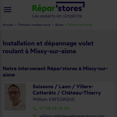
menu
Accueil
Prendre rendez-vous
Aisne
Missy-sur-aisne
Installation et dépannage volet
roulant à Missy-sur-aisne
Notre intervenant Répar'stores à Missy-sur-
aisne
Soissons / Laon / Villers-
Cotterêts / Château-Thierry
William ENFEDAQUE
07 68 68 06 80
local_phone
william.enfedaque@reparstores.com
mail_outline