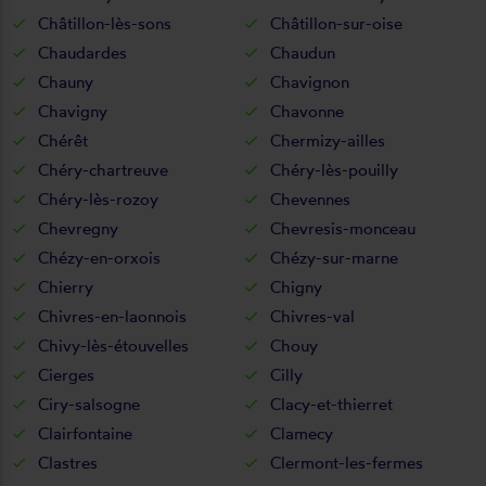
Châtillon-lès-sons
Châtillon-sur-oise
Chaudardes
Chaudun
Chauny
Chavignon
Chavigny
Chavonne
Chérêt
Chermizy-ailles
Chéry-chartreuve
Chéry-lès-pouilly
Chéry-lès-rozoy
Chevennes
Chevregny
Chevresis-monceau
Chézy-en-orxois
Chézy-sur-marne
Chierry
Chigny
Chivres-en-laonnois
Chivres-val
Chivy-lès-étouvelles
Chouy
Cierges
Cilly
Ciry-salsogne
Clacy-et-thierret
Clairfontaine
Clamecy
Clastres
Clermont-les-fermes