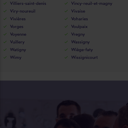
Villiers-saint-denis
Vincy-reuil-et-magny
Viry-noureuil
Vivaise
Vivières
Voharies
Vorges
Voulpaix
Voyenne
Vregny
Vuillery
Wassigny
Watigny
Wiège-faty
Wimy
Wissignicourt