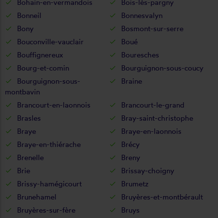
Bohain-en-vermandois
Bois-lès-pargny
Bonneil
Bonnesvalyn
Bony
Bosmont-sur-serre
Bouconville-vauclair
Boué
Bouffignereux
Bouresches
Bourg-et-comin
Bourguignon-sous-coucy
Bourguignon-sous-
Braine
montbavin
Brancourt-en-laonnois
Brancourt-le-grand
Brasles
Bray-saint-christophe
Braye
Braye-en-laonnois
Braye-en-thiérache
Brécy
Brenelle
Breny
Brie
Brissay-choigny
Brissy-hamégicourt
Brumetz
Brunehamel
Bruyères-et-montbérault
Bruyères-sur-fère
Bruys