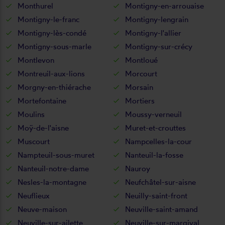
Monthurel
Montigny-en-arrouaise
Montigny-le-franc
Montigny-lengrain
Montigny-lès-condé
Montigny-l'allier
Montigny-sous-marle
Montigny-sur-crécy
Montlevon
Montloué
Montreuil-aux-lions
Morcourt
Morgny-en-thiérache
Morsain
Mortefontaine
Mortiers
Moulins
Moussy-verneuil
Moÿ-de-l'aisne
Muret-et-crouttes
Muscourt
Nampcelles-la-cour
Nampteuil-sous-muret
Nanteuil-la-fosse
Nanteuil-notre-dame
Nauroy
Nesles-la-montagne
Neufchâtel-sur-aisne
Neuflieux
Neuilly-saint-front
Neuve-maison
Neuville-saint-amand
Neuville-sur-ailette
Neuville-sur-margival