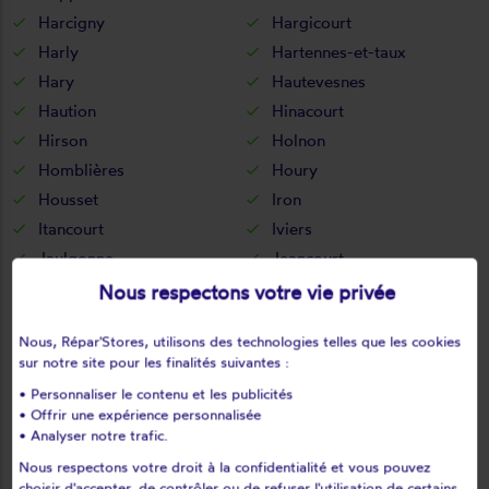
Harcigny
Hargicourt
Harly
Hartennes-et-taux
Hary
Hautevesnes
Haution
Hinacourt
Hirson
Holnon
Homblières
Houry
Housset
Iron
Itancourt
Iviers
Jaulgonne
Jeancourt
Jeantes
Joncourt
Nous respectons votre vie privée
Jouaignes
Jumencourt
Nous, Répar'Stores, utilisons des technologies telles que les cookies
Jumigny
Jussy
sur notre site pour les finalités suivantes :
Juvigny
Juvincourt-et-damary
• Personnaliser le contenu et les publicités
La bouteille
La capelle
• Offrir une expérience personnalisée
La celle-sous-montmirail
La chapelle-monthodon
• Analyser notre trafic.
La chapelle-sur-chézy
La croix-sur-ourcq
Nous respectons votre droit à la confidentialité et vous pouvez
choisir d'accepter, de contrôler ou de refuser l'utilisation de certains