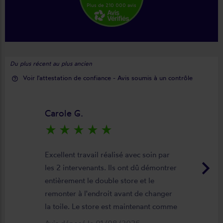
Plus de 210 000 avis
Du plus récent au plus ancien
Voir l'attestation de confiance - Avis soumis à un contrôle
help_outline
Carole G.
star_rate
star_rate
star_rate
star_rate
star_rate
Excellent travail réalisé avec soin par
keyboard_arrow_right
les 2 intervenants. Ils ont dû démontrer
entièrement le double store et le
remonter à l'endroit avant de changer
la toile. Le store est maintenant comme
neuf, parfaitement positionné et