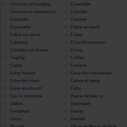
Courtrizy-et-fussigny
Couvrelles
Couvron-et-aumencourt
Coyolles
Cramaille
Craonne
Craonnelle
Crécy-au-mont
Crécy-sur-serre
Crépy
Crézancy
Croix-fonsommes
Crouttes-sur-marne
Crouy
Crupilly
Cuffies
Cugny
Cuirieux
Cuiry-housse
Cuiry-lès-chaudardes
Cuiry-lès-iviers
Cuissy-et-geny
Cuisy-en-almont
Cutry
Cys-la-commune
Dagny-lambercy
Dallon
Dammard
Dampleux
Danizy
Dercy
Deuillet
Dhuizel
Dhuys et Morin-en-Brie