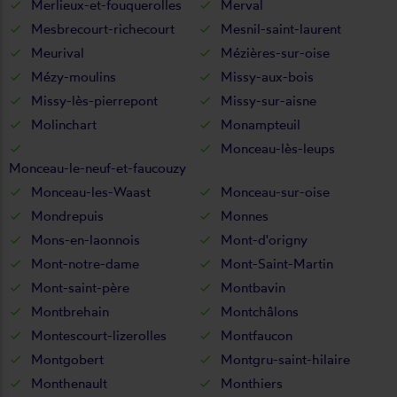
Merlieux-et-fouquerolles
Merval
Mesbrecourt-richecourt
Mesnil-saint-laurent
Meurival
Mézières-sur-oise
Mézy-moulins
Missy-aux-bois
Missy-lès-pierrepont
Missy-sur-aisne
Molinchart
Monampteuil
Monceau-lès-leups
Monceau-le-neuf-et-faucouzy
Monceau-les-Waast
Monceau-sur-oise
Mondrepuis
Monnes
Mons-en-laonnois
Mont-d'origny
Mont-notre-dame
Mont-Saint-Martin
Mont-saint-père
Montbavin
Montbrehain
Montchâlons
Montescourt-lizerolles
Montfaucon
Montgobert
Montgru-saint-hilaire
Monthenault
Monthiers