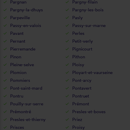
Pargnan
Pargny-filain
Pargny-la-dhuys
Pargny-les-bois
Parpeville
Pasly
Passy-en-valois
Passy-sur-marne
Pavant
Perles
Pernant
Petit-verly
Pierremande
Pignicourt
Pinon
Pithon
Pleine-selve
Ploisy
Plomion
Ployart-et-vaurseine
Pommiers
Pont-arcy
Pont-saint-mard
Pontavert
Pontru
Pontruet
Pouilly-sur-serre
Prémont
Prémontré
Presles-et-boves
Presles-et-thierny
Priez
Prisces
Proisy