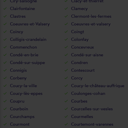
Ciry-salsogne
Clacy-et-thierret
Clairfontaine
Clamecy
Clastres
Clermont-les-fermes
Coeuvres-et-Valsery
Coeuvres-et-valsery
Coincy
Coingt
Colligis-crandelain
Colonfay
Commenchon
Concevreux
Condé-en-brie
Condé-sur-aisne
Condé-sur-suippe
Condren
Connigis
Contescourt
Corbeny
Corcy
Coucy-la-ville
Coucy-le-château-auffrique
Coucy-lès-eppes
Coulonges-cohan
Coupru
Courbes
Courboin
Courcelles-sur-vesles
Courchamps
Courmelles
Courmont
Courtemont-varennes