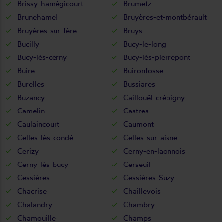
Brissy-hamégicourt
Brumetz
Brunehamel
Bruyères-et-montbérault
Bruyères-sur-fère
Bruys
Bucilly
Bucy-le-long
Bucy-lès-cerny
Bucy-lès-pierrepont
Buire
Buironfosse
Burelles
Bussiares
Buzancy
Caillouël-crépigny
Camelin
Castres
Caulaincourt
Caumont
Celles-lès-condé
Celles-sur-aisne
Cerizy
Cerny-en-laonnois
Cerny-lès-bucy
Cerseuil
Cessières
Cessières-Suzy
Chacrise
Chaillevois
Chalandry
Chambry
Chamouille
Champs