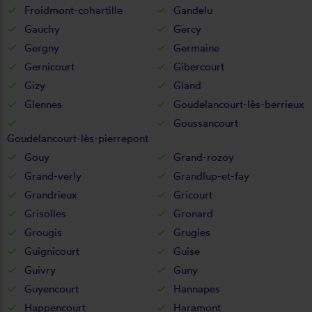
Froidmont-cohartille
Gandelu
Gauchy
Gercy
Gergny
Germaine
Gernicourt
Gibercourt
Gizy
Gland
Glennes
Goudelancourt-lès-berrieux
Goussancourt
Goudelancourt-lès-pierrepont
Gouy
Grand-rozoy
Grand-verly
Grandlup-et-fay
Grandrieux
Gricourt
Grisolles
Gronard
Grougis
Grugies
Guignicourt
Guise
Guivry
Guny
Guyencourt
Hannapes
Happencourt
Haramont