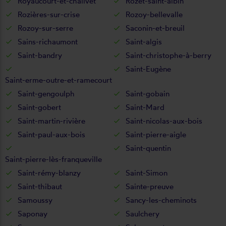
Royaucourt-et-chailvet
Rozet-saint-albin
Rozières-sur-crise
Rozoy-bellevalle
Rozoy-sur-serre
Saconin-et-breuil
Sains-richaumont
Saint-algis
Saint-bandry
Saint-christophe-à-berry
Saint-Eugène
Saint-erme-outre-et-ramecourt
Saint-gengoulph
Saint-gobain
Saint-gobert
Saint-Mard
Saint-martin-rivière
Saint-nicolas-aux-bois
Saint-paul-aux-bois
Saint-pierre-aigle
Saint-quentin
Saint-pierre-lès-franqueville
Saint-rémy-blanzy
Saint-Simon
Saint-thibaut
Sainte-preuve
Samoussy
Sancy-les-cheminots
Saponay
Saulchery