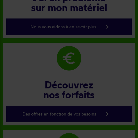
sur mon matériel
keyboard_arrow_right
Nous vous aidons à en savoir plus
euro
Découvrez
nos forfaits
keyboard_arrow_right
Des offres en fonction de vos besoins