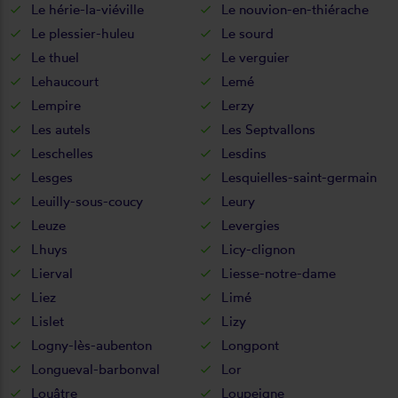
Le hérie-la-viéville
Le nouvion-en-thiérache
Le plessier-huleu
Le sourd
Le thuel
Le verguier
Lehaucourt
Lemé
Lempire
Lerzy
Les autels
Les Septvallons
Leschelles
Lesdins
Lesges
Lesquielles-saint-germain
Leuilly-sous-coucy
Leury
Leuze
Levergies
Lhuys
Licy-clignon
Lierval
Liesse-notre-dame
Liez
Limé
Lislet
Lizy
Logny-lès-aubenton
Longpont
Longueval-barbonval
Lor
Louâtre
Loupeigne