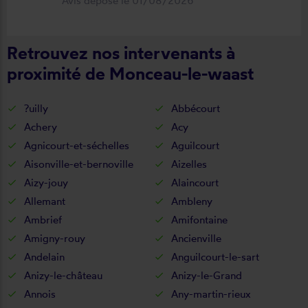
Avis déposé le 01/08/2026
fonctionnel. Je recommande vivement
cette entreprise.
Retrouvez nos intervenants à
proximité de Monceau-le-waast
?uilly
Abbécourt
Achery
Acy
Agnicourt-et-séchelles
Aguilcourt
Aisonville-et-bernoville
Aizelles
Aizy-jouy
Alaincourt
Allemant
Ambleny
Ambrief
Amifontaine
Amigny-rouy
Ancienville
Andelain
Anguilcourt-le-sart
Anizy-le-château
Anizy-le-Grand
Annois
Any-martin-rieux