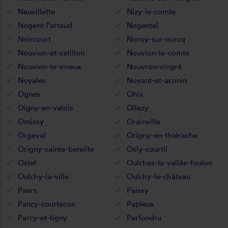
Neuvillette
Nizy-le-comte
Nogent-l'artaud
Nogentel
Noircourt
Noroy-sur-ourcq
Nouvion-et-catillon
Nouvion-le-comte
Nouvion-le-vineux
Nouvron-vingré
Noyales
Noyant-et-aconin
Ognes
Ohis
Oigny-en-valois
Ollezy
Omissy
Orainville
Orgeval
Origny-en-thiérache
Origny-sainte-benoite
Osly-courtil
Ostel
Oulches-la-vallée-foulon
Oulchy-la-ville
Oulchy-le-château
Paars
Paissy
Pancy-courtecon
Papleux
Parcy-et-tigny
Parfondru