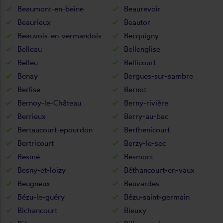
Beaumont-en-beine
Beaurevoir
Beaurieux
Beautor
Beauvois-en-vermandois
Becquigny
Belleau
Bellenglise
Belleu
Bellicourt
Benay
Bergues-sur-sambre
Berlise
Bernot
Bernoy-le-Château
Berny-rivière
Berrieux
Berry-au-bac
Bertaucourt-epourdon
Berthenicourt
Bertricourt
Berzy-le-sec
Besmé
Besmont
Besny-et-loizy
Béthancourt-en-vaux
Beugneux
Beuvardes
Bézu-le-guéry
Bézu-saint-germain
Bichancourt
Bieuxy