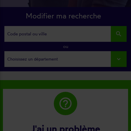
Modifier ma recherche
search
ou
Choisissez un département
help_outline
J'ai un problème