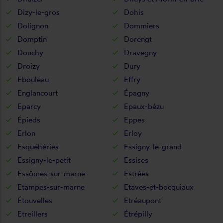
Dizy-le-gros
Dohis
Dolignon
Dommiers
Domptin
Dorengt
Douchy
Dravegny
Droizy
Dury
Ebouleau
Effry
Englancourt
Épagny
Eparcy
Epaux-bézu
Épieds
Eppes
Erlon
Erloy
Esquéhéries
Essigny-le-grand
Essigny-le-petit
Essises
Essômes-sur-marne
Estrées
Etampes-sur-marne
Etaves-et-bocquiaux
Étouvelles
Etréaupont
Etreillers
Étrépilly