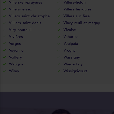
Villers-en-prayères
Villers-hélon
Villers-le-sec
Villers-lès-guise
Villers-saint-christophe
Villers-sur-fère
Villiers-saint-denis
Vincy-reuil-et-magny
Viry-noureuil
Vivaise
Vivières
Voharies
Vorges
Voulpaix
Voyenne
Vregny
Vuillery
Wassigny
Watigny
Wiège-faty
Wimy
Wissignicourt