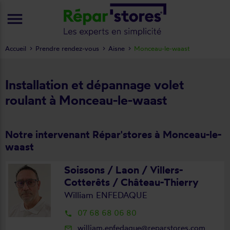
menu
Accueil
Prendre rendez-vous
Aisne
Monceau-le-waast
Installation et dépannage volet
roulant à Monceau-le-waast
Notre intervenant Répar'stores à Monceau-le-
waast
Soissons / Laon / Villers-
Cotterêts / Château-Thierry
William ENFEDAQUE
07 68 68 06 80
local_phone
william.enfedaque@reparstores.com
mail_outline