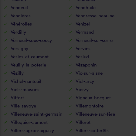
Vendeuil
Vendhuile
Vendières
Vendresse-beaulne
Vénérolles
Venizel
Verdilly
Vermand
Verneuil-sous-coucy
Verneuil-sur-serre
Versigny
Vervins
Vesles-et-caumont
Veslud
Veuilly-la-poterie
Vézaponin
Vézilly
Vic-sur-aisne
Vichel-nanteuil
Viel-arcy
Viels-maisons
Vierzy
Viffort
Vigneux-hocquet
Ville-savoye
Villemontoire
Villeneuve-saint-germain
Villeneuve-sur-fère
Villequier-aumont
Villeret
Villers-agron-aiguizy
Villers-cotterêts