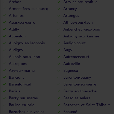
Archon
Arcy-sainte-restitue
Armentières-sur-ourcq
Arrancy
Artemps
Artonges
Assis-sur-serre
Athies-sous-laon
Attilly
Aubencheul-aux-bois
Aubenton
Aubigny-aux-kaisnes
Aubigny-en-laonnois
Audignicourt
Audigny
Augy
Aulnois-sous-laon
Autremencourt
Autreppes
Autreville
Azy-sur-marne
Bagneux
Bancigny
Barenton-bugny
Barenton-cel
Barenton-sur-serre
Barisis
Barzy-en-thiérache
Barzy-sur-marne
Bassoles-aulers
Baulne-en-brie
Bazoches-et-Saint-Thibaut
Bazoches-sur-vesles
Beaumé