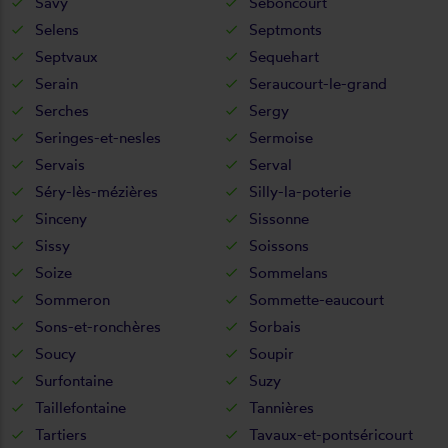
Savy
Seboncourt
Selens
Septmonts
Septvaux
Sequehart
Serain
Seraucourt-le-grand
Serches
Sergy
Seringes-et-nesles
Sermoise
Servais
Serval
Séry-lès-mézières
Silly-la-poterie
Sinceny
Sissonne
Sissy
Soissons
Soize
Sommelans
Sommeron
Sommette-eaucourt
Sons-et-ronchères
Sorbais
Soucy
Soupir
Surfontaine
Suzy
Taillefontaine
Tannières
Tartiers
Tavaux-et-pontséricourt