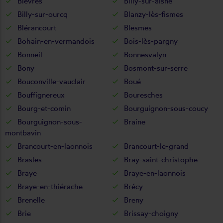
Bièvres
Billy-sur-aisne
Billy-sur-ourcq
Blanzy-lès-fismes
Blérancourt
Blesmes
Bohain-en-vermandois
Bois-lès-pargny
Bonneil
Bonnesvalyn
Bony
Bosmont-sur-serre
Bouconville-vauclair
Boué
Bouffignereux
Bouresches
Bourg-et-comin
Bourguignon-sous-coucy
Bourguignon-sous-
Braine
montbavin
Brancourt-en-laonnois
Brancourt-le-grand
Brasles
Bray-saint-christophe
Braye
Braye-en-laonnois
Braye-en-thiérache
Brécy
Brenelle
Breny
Brie
Brissay-choigny