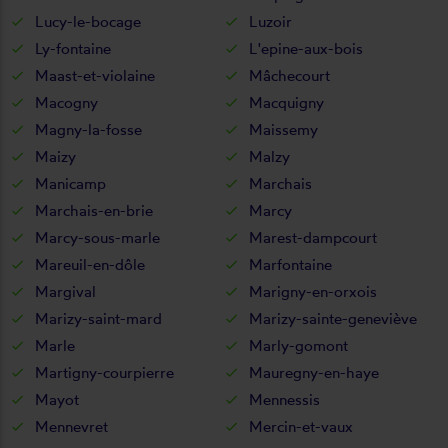
Lucy-le-bocage
Luzoir
Ly-fontaine
L'epine-aux-bois
Maast-et-violaine
Mâchecourt
Macogny
Macquigny
Magny-la-fosse
Maissemy
Maizy
Malzy
Manicamp
Marchais
Marchais-en-brie
Marcy
Marcy-sous-marle
Marest-dampcourt
Mareuil-en-dôle
Marfontaine
Margival
Marigny-en-orxois
Marizy-saint-mard
Marizy-sainte-geneviève
Marle
Marly-gomont
Martigny-courpierre
Mauregny-en-haye
Mayot
Mennessis
Mennevret
Mercin-et-vaux