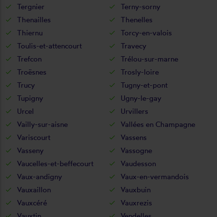
Tergnier
Terny-sorny
Thenailles
Thenelles
Thiernu
Torcy-en-valois
Toulis-et-attencourt
Travecy
Trefcon
Trélou-sur-marne
Troësnes
Trosly-loire
Trucy
Tugny-et-pont
Tupigny
Ugny-le-gay
Urcel
Urvillers
Vailly-sur-aisne
Vallées en Champagne
Variscourt
Vassens
Vasseny
Vassogne
Vaucelles-et-beffecourt
Vaudesson
Vaux-andigny
Vaux-en-vermandois
Vauxaillon
Vauxbuin
Vauxcéré
Vauxrezis
Vauxtin
Vendelles