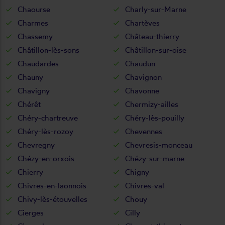
Chaourse
Charly-sur-Marne
Charmes
Chartèves
Chassemy
Château-thierry
Châtillon-lès-sons
Châtillon-sur-oise
Chaudardes
Chaudun
Chauny
Chavignon
Chavigny
Chavonne
Chérêt
Chermizy-ailles
Chéry-chartreuve
Chéry-lès-pouilly
Chéry-lès-rozoy
Chevennes
Chevregny
Chevresis-monceau
Chézy-en-orxois
Chézy-sur-marne
Chierry
Chigny
Chivres-en-laonnois
Chivres-val
Chivy-lès-étouvelles
Chouy
Cierges
Cilly