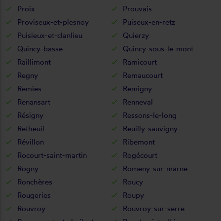
Proix
Prouvais
Proviseux-et-plesnoy
Puiseux-en-retz
Puisieux-et-clanlieu
Quierzy
Quincy-basse
Quincy-sous-le-mont
Raillimont
Ramicourt
Regny
Remaucourt
Remies
Remigny
Renansart
Renneval
Résigny
Ressons-le-long
Retheuil
Reuilly-sauvigny
Révillon
Ribemont
Rocourt-saint-martin
Rogécourt
Rogny
Romeny-sur-marne
Ronchères
Roucy
Rougeries
Roupy
Rouvroy
Rouvroy-sur-serre