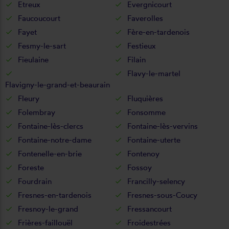
Etreux
Evergnicourt
Faucoucourt
Faverolles
Fayet
Fère-en-tardenois
Fesmy-le-sart
Festieux
Fieulaine
Filain
Flavy-le-martel
Flavigny-le-grand-et-beaurain
Fleury
Fluquières
Folembray
Fonsomme
Fontaine-lès-clercs
Fontaine-lès-vervins
Fontaine-notre-dame
Fontaine-uterte
Fontenelle-en-brie
Fontenoy
Foreste
Fossoy
Fourdrain
Francilly-selency
Fresnes-en-tardenois
Fresnes-sous-Coucy
Fresnoy-le-grand
Fressancourt
Frières-faillouël
Froidestrées