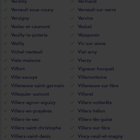
Verdilly
Vermand
Verneuil-sous-coucy
Verneuil-sur-serre
Versigny
Vervins
Vesles-et-caumont
Veslud
Veuilly-la-poterie
Vézaponin
Vézilly
Vic-sur-aisne
Vichel-nanteuil
Viel-arcy
Viels-maisons
Vierzy
Viffort
Vigneux-hocquet
Ville-savoye
Villemontoire
Villeneuve-saint-germain
Villeneuve-sur-fère
Villequier-aumont
Villeret
Villers-agron-aiguizy
Villers-cotterêts
Villers-en-prayères
Villers-hélon
Villers-le-sec
Villers-lès-guise
Villers-saint-christophe
Villers-sur-fère
Villiers-saint-denis
Vincy-reuil-et-magny