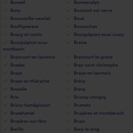
Bonneil
Bonnesvalyn
Bony
Bosmont-sur-serre
Bouconville-vauclair
Boué
Bouffignereux
Bouresches
Bourg-et-comin
Bourguignon-sous-coucy
Bourguignon-sous-
Braine
montbavin
Brancourt-en-laonnois
Brancourt-le-grand
Brasles
Bray-saint-christophe
Braye
Braye-en-laonnois
Braye-en-thiérache
Brécy
Brenelle
Breny
Brie
Brissay-choigny
Brissy-hamégicourt
Brumetz
Brunehamel
Bruyères-et-montbérault
Bruyères-sur-fère
Bruys
Bucilly
Bucy-le-long