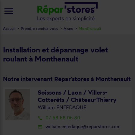
menu
Accueil
Prendre rendez-vous
Aisne
Monthenault
Installation et dépannage volet
roulant à Monthenault
Notre intervenant Répar'stores à Monthenault
Soissons / Laon / Villers-
Cotterêts / Château-Thierry
William ENFEDAQUE
07 68 68 06 80
local_phone
william.enfedaque@reparstores.com
mail_outline