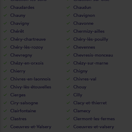
Chaudardes
Chaudun
Chauny
Chavignon
Chavigny
Chavonne
Chérêt
Chermizy-ailles
Chéry-chartreuve
Chéry-lès-pouilly
Chéry-lès-rozoy
Chevennes
Chevregny
Chevresis-monceau
Chézy-en-orxois
Chézy-sur-marne
Chierry
Chigny
Chivres-en-laonnois
Chivres-val
Chivy-lès-étouvelles
Chouy
Cierges
Cilly
Ciry-salsogne
Clacy-et-thierret
Clairfontaine
Clamecy
Clastres
Clermont-les-fermes
Coeuvres-et-Valsery
Coeuvres-et-valsery