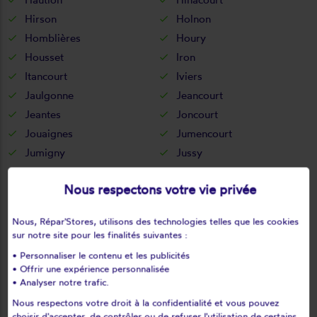
Hirson
Holnon
Homblières
Houry
Housset
Iron
Itancourt
Iviers
Jaulgonne
Jeancourt
Jeantes
Joncourt
Jouaignes
Jumencourt
Jumigny
Jussy
Juvigny
Juvincourt-et-damary
Nous respectons votre vie privée
La bouteille
La capelle
La celle-sous-montmirail
La chapelle-monthodon
Nous, Répar'Stores, utilisons des technologies telles que les cookies
La chapelle-sur-chézy
La croix-sur-ourcq
sur notre site pour les finalités suivantes :
La fère
La ferté-chevresis
• Personnaliser le contenu et les publicités
La ferté-milon
La hérie
• Offrir une expérience personnalisée
• Analyser notre trafic.
La malmaison
La neuville-bosmont
Nous respectons votre droit à la confidentialité et vous pouvez
La neuville-en-beine
La neuville-housset
choisir d'accepter, de contrôler ou de refuser l'utilisation de certains