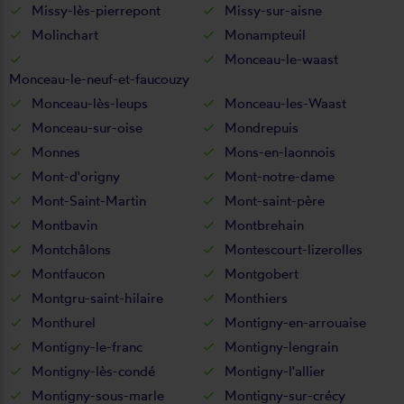
Missy-lès-pierrepont
Missy-sur-aisne
Molinchart
Monampteuil
Monceau-le-waast
Monceau-le-neuf-et-faucouzy
Monceau-lès-leups
Monceau-les-Waast
Monceau-sur-oise
Mondrepuis
Monnes
Mons-en-laonnois
Mont-d'origny
Mont-notre-dame
Mont-Saint-Martin
Mont-saint-père
Montbavin
Montbrehain
Montchâlons
Montescourt-lizerolles
Montfaucon
Montgobert
Montgru-saint-hilaire
Monthiers
Monthurel
Montigny-en-arrouaise
Montigny-le-franc
Montigny-lengrain
Montigny-lès-condé
Montigny-l'allier
Montigny-sous-marle
Montigny-sur-crécy