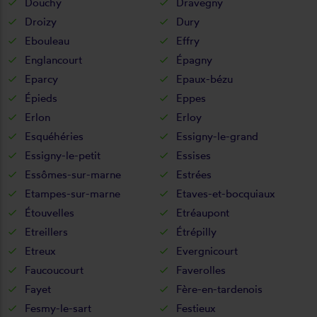
Douchy
Dravegny
Droizy
Dury
Ebouleau
Effry
Englancourt
Épagny
Eparcy
Epaux-bézu
Épieds
Eppes
Erlon
Erloy
Esquéhéries
Essigny-le-grand
Essigny-le-petit
Essises
Essômes-sur-marne
Estrées
Etampes-sur-marne
Etaves-et-bocquiaux
Étouvelles
Etréaupont
Etreillers
Étrépilly
Etreux
Evergnicourt
Faucoucourt
Faverolles
Fayet
Fère-en-tardenois
Fesmy-le-sart
Festieux