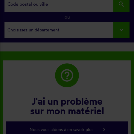
search
ou
Choisissez un département
help_outline
J'ai un problème
sur mon matériel
keyboard_arrow_right
Nous vous aidons à en savoir plus