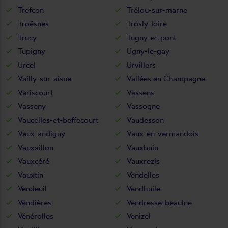
Trefcon
Trélou-sur-marne
Troësnes
Trosly-loire
Trucy
Tugny-et-pont
Tupigny
Ugny-le-gay
Urcel
Urvillers
Vailly-sur-aisne
Vallées en Champagne
Variscourt
Vassens
Vasseny
Vassogne
Vaucelles-et-beffecourt
Vaudesson
Vaux-andigny
Vaux-en-vermandois
Vauxaillon
Vauxbuin
Vauxcéré
Vauxrezis
Vauxtin
Vendelles
Vendeuil
Vendhuile
Vendières
Vendresse-beaulne
Vénérolles
Venizel