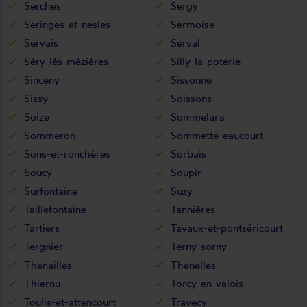
Serches
Sergy
Seringes-et-nesles
Sermoise
Servais
Serval
Séry-lès-mézières
Silly-la-poterie
Sinceny
Sissonne
Sissy
Soissons
Soize
Sommelans
Sommeron
Sommette-eaucourt
Sons-et-ronchères
Sorbais
Soucy
Soupir
Surfontaine
Suzy
Taillefontaine
Tannières
Tartiers
Tavaux-et-pontséricourt
Tergnier
Terny-sorny
Thenailles
Thenelles
Thiernu
Torcy-en-valois
Toulis-et-attencourt
Travecy