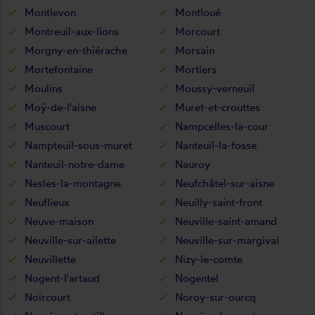
Montlevon
Montloué
Montreuil-aux-lions
Morcourt
Morgny-en-thiérache
Morsain
Mortefontaine
Mortiers
Moulins
Moussy-verneuil
Moÿ-de-l'aisne
Muret-et-crouttes
Muscourt
Nampcelles-la-cour
Nampteuil-sous-muret
Nanteuil-la-fosse
Nanteuil-notre-dame
Nauroy
Nesles-la-montagne
Neufchâtel-sur-aisne
Neuflieux
Neuilly-saint-front
Neuve-maison
Neuville-saint-amand
Neuville-sur-ailette
Neuville-sur-margival
Neuvillette
Nizy-le-comte
Nogent-l'artaud
Nogentel
Noircourt
Noroy-sur-ourcq