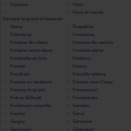
Fieulaine
Filain
Flavy-le-martel
Flavigny-le-grand-et-beaurain
Fleury
Fluquières
Folembray
Fonsomme
Fontaine-lès-clercs
Fontaine-lès-vervins
Fontaine-notre-dame
Fontaine-uterte
Fontenelle-en-brie
Fontenoy
Foreste
Fossoy
Fourdrain
Francilly-selency
Fresnes-en-tardenois
Fresnes-sous-Coucy
Fresnoy-le-grand
Fressancourt
Frières-faillouël
Froidestrées
Froidmont-cohartille
Gandelu
Gauchy
Gercy
Gergny
Germaine
Gernicourt
Gibercourt