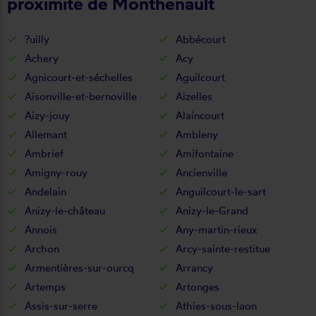
proximité de Monthenault
?uilly
Abbécourt
Achery
Acy
Agnicourt-et-séchelles
Aguilcourt
Aisonville-et-bernoville
Aizelles
Aizy-jouy
Alaincourt
Allemant
Ambleny
Ambrief
Amifontaine
Amigny-rouy
Ancienville
Andelain
Anguilcourt-le-sart
Anizy-le-château
Anizy-le-Grand
Annois
Any-martin-rieux
Archon
Arcy-sainte-restitue
Armentières-sur-ourcq
Arrancy
Artemps
Artonges
Assis-sur-serre
Athies-sous-laon