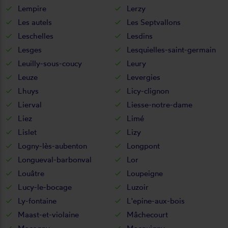
Lempire
Lerzy
Les autels
Les Septvallons
Leschelles
Lesdins
Lesges
Lesquielles-saint-germain
Leuilly-sous-coucy
Leury
Leuze
Levergies
Lhuys
Licy-clignon
Lierval
Liesse-notre-dame
Liez
Limé
Lislet
Lizy
Logny-lès-aubenton
Longpont
Longueval-barbonval
Lor
Louâtre
Loupeigne
Lucy-le-bocage
Luzoir
Ly-fontaine
L'epine-aux-bois
Maast-et-violaine
Mâchecourt