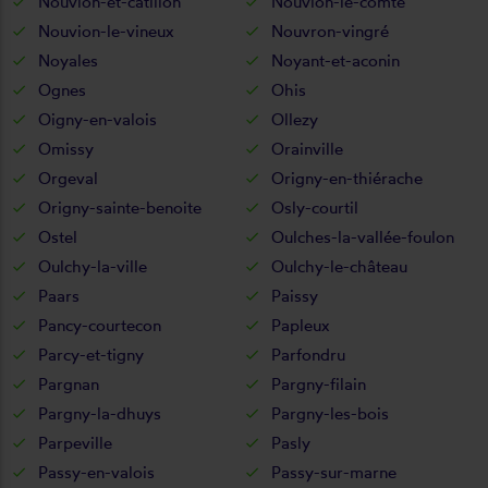
Nouvion-et-catillon
Nouvion-le-comte
Nouvion-le-vineux
Nouvron-vingré
Noyales
Noyant-et-aconin
Ognes
Ohis
Oigny-en-valois
Ollezy
Omissy
Orainville
Orgeval
Origny-en-thiérache
Origny-sainte-benoite
Osly-courtil
Ostel
Oulches-la-vallée-foulon
Oulchy-la-ville
Oulchy-le-château
Paars
Paissy
Pancy-courtecon
Papleux
Parcy-et-tigny
Parfondru
Pargnan
Pargny-filain
Pargny-la-dhuys
Pargny-les-bois
Parpeville
Pasly
Passy-en-valois
Passy-sur-marne