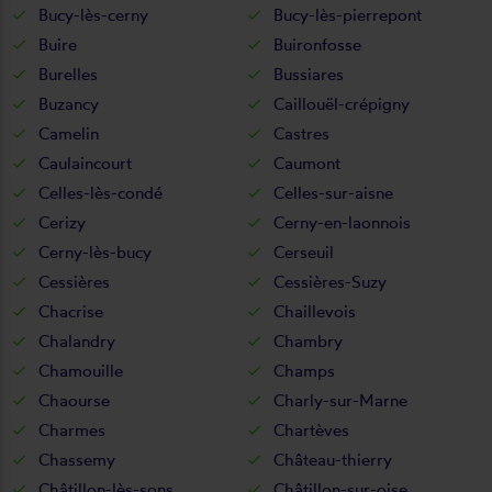
Bucy-lès-cerny
Bucy-lès-pierrepont
Buire
Buironfosse
Burelles
Bussiares
Buzancy
Caillouël-crépigny
Camelin
Castres
Caulaincourt
Caumont
Celles-lès-condé
Celles-sur-aisne
Cerizy
Cerny-en-laonnois
Cerny-lès-bucy
Cerseuil
Cessières
Cessières-Suzy
Chacrise
Chaillevois
Chalandry
Chambry
Chamouille
Champs
Chaourse
Charly-sur-Marne
Charmes
Chartèves
Chassemy
Château-thierry
Châtillon-lès-sons
Châtillon-sur-oise