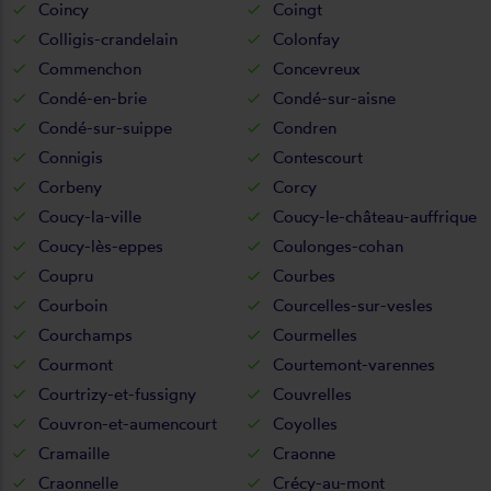
Coincy
Coingt
Colligis-crandelain
Colonfay
Commenchon
Concevreux
Condé-en-brie
Condé-sur-aisne
Condé-sur-suippe
Condren
Connigis
Contescourt
Corbeny
Corcy
Coucy-la-ville
Coucy-le-château-auffrique
Coucy-lès-eppes
Coulonges-cohan
Coupru
Courbes
Courboin
Courcelles-sur-vesles
Courchamps
Courmelles
Courmont
Courtemont-varennes
Courtrizy-et-fussigny
Couvrelles
Couvron-et-aumencourt
Coyolles
Cramaille
Craonne
Craonnelle
Crécy-au-mont