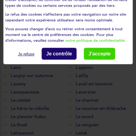
La neuville-lès-dorengt
La vallée-au-blé
types de cookies ou certains services proposés par des tiers.
La vallée-mulâtre
La ville-aux-bois-lès-dizy
Le refus des cookies n'affectera pas votre navigation sur notre site
Laffaux
cependant votre expérience utilisateur sera moins optimale.
La ville-aux-bois-lès-pontavert
Vous pouvez changer d'avis ou retirer votre consentement à tout
Laigny
Lanchy
moment via le centre de préférences des cookies. Pour plus
d'informations, veuillez consulter
notre politique de confidentialité
.
Landicourt
Landifay-et-bertaignemont
Landouzy-la-cour
Landouzy-la-ville
Je contrôle
J'accepte
Je refuse
Landricourt
Laniscourt
Laon
Lappion
Largny-sur-automne
Latilly
Launoy
Laval-en-laonnois
Lavaqueresse
Laversine
Le catelet
Le charmel
Le hérie-la-viéville
Le nouvion-en-thiérache
Le plessier-huleu
Le sourd
Le thuel
Le verguier
Lehaucourt
Lemé