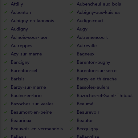
Attilly
Aubencheul-aux-bois
Aubenton
Aubigny-aux-kaisnes
Aubigny-en-laonnois
Audignicourt
Audigny
Augy
Aulnois-sous-laon
Autremencourt
Autreppes
Autreville
Azy-sur-marne
Bagneux
Bancigny
Barenton-bugny
Barenton-cel
Barenton-sur-serre
Barisis
Barzy-en-thiérache
Barzy-sur-marne
Bassoles-aulers
Baulne-en-brie
Bazoches-et-Saint-Thibaut
Bazoches-sur-vesles
Beaumé
Beaumont-en-beine
Beaurevoir
Beaurieux
Beautor
Beauvois-en-vermandois
Becquigny
Belleau
Bellenglise