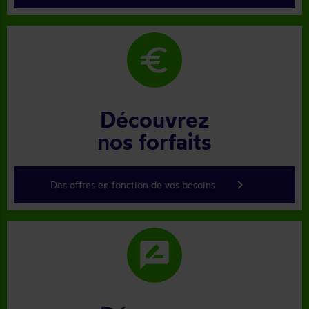
euro
Découvrez
nos forfaits
keyboard_arrow_right
Des offres en fonction de vos besoins
rate_review