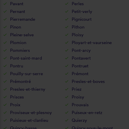
Pavant
Perles
Pernant
Petit-verly
Pierremande
Pignicourt
Pinon
Pithon
Pleine-selve
Ploisy
Plomion
Ployart-et-vaurseine
Pommiers
Pont-arcy
Pont-saint-mard
Pontavert
Pontru
Pontruet
Pouilly-sur-serre
Prémont
Prémontré
Presles-et-boves
Presles-et-thierny
Priez
Prisces
Proisy
Proix
Prouvais
Proviseux-et-plesnoy
Puiseux-en-retz
Puisieux-et-clanlieu
Quierzy
Quincy-basse
Quincy-sous-le-mont