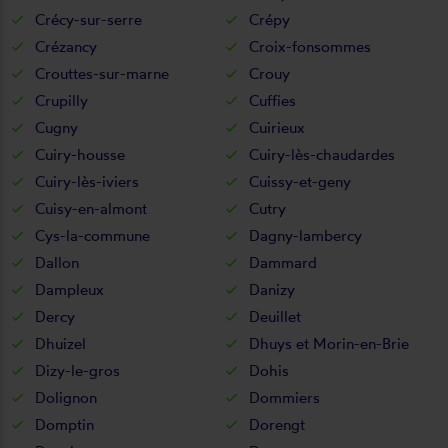
Crécy-sur-serre
Crépy
Crézancy
Croix-fonsommes
Crouttes-sur-marne
Crouy
Crupilly
Cuffies
Cugny
Cuirieux
Cuiry-housse
Cuiry-lès-chaudardes
Cuiry-lès-iviers
Cuissy-et-geny
Cuisy-en-almont
Cutry
Cys-la-commune
Dagny-lambercy
Dallon
Dammard
Dampleux
Danizy
Dercy
Deuillet
Dhuizel
Dhuys et Morin-en-Brie
Dizy-le-gros
Dohis
Dolignon
Dommiers
Domptin
Dorengt