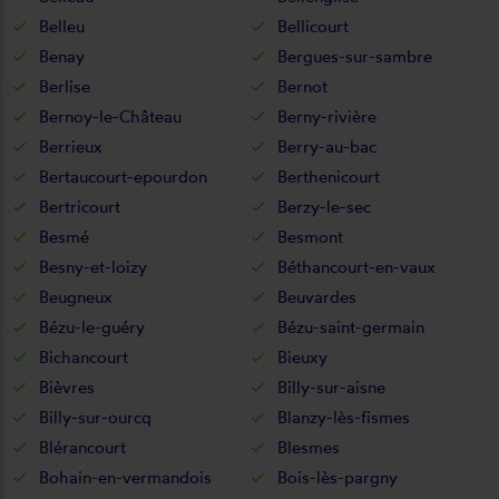
Belleu
Bellicourt
Benay
Bergues-sur-sambre
Berlise
Bernot
Bernoy-le-Château
Berny-rivière
Berrieux
Berry-au-bac
Bertaucourt-epourdon
Berthenicourt
Bertricourt
Berzy-le-sec
Besmé
Besmont
Besny-et-loizy
Béthancourt-en-vaux
Beugneux
Beuvardes
Bézu-le-guéry
Bézu-saint-germain
Bichancourt
Bieuxy
Bièvres
Billy-sur-aisne
Billy-sur-ourcq
Blanzy-lès-fismes
Blérancourt
Blesmes
Bohain-en-vermandois
Bois-lès-pargny