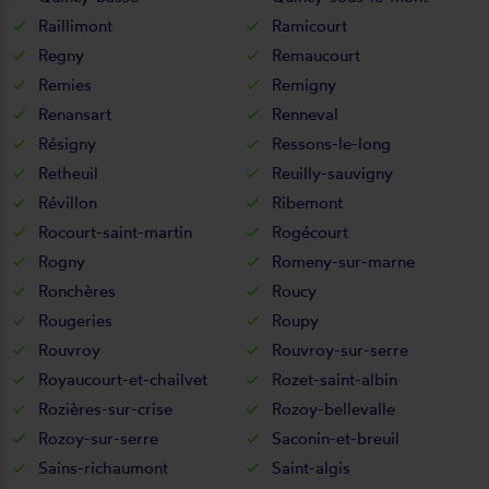
Raillimont
Ramicourt
Regny
Remaucourt
Remies
Remigny
Renansart
Renneval
Résigny
Ressons-le-long
Retheuil
Reuilly-sauvigny
Révillon
Ribemont
Rocourt-saint-martin
Rogécourt
Rogny
Romeny-sur-marne
Ronchères
Roucy
Rougeries
Roupy
Rouvroy
Rouvroy-sur-serre
Royaucourt-et-chailvet
Rozet-saint-albin
Rozières-sur-crise
Rozoy-bellevalle
Rozoy-sur-serre
Saconin-et-breuil
Sains-richaumont
Saint-algis