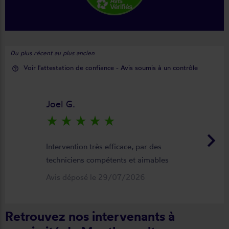
Du plus récent au plus ancien
Voir l'attestation de confiance - Avis soumis à un contrôle
help_outline
Joel G.
star_rate
star_rate
star_rate
star_rate
star_rate
keyboard_arrow_right
Intervention très efficace, par des
techniciens compétents et aimables
Avis déposé le 29/07/2026
Retrouvez nos intervenants à