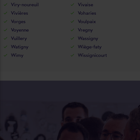
Viry-noureuil
Vivaise
Vivières
Voharies
Vorges
Voulpaix
Voyenne
Vregny
Vuillery
Wassigny
Watigny
Wiège-faty
Wimy
Wissignicourt