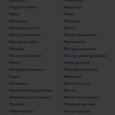
Macogny
Macquigny
Magny-la-fosse
Maissemy
Maizy
Malzy
Manicamp
Marchais
Marchais-en-brie
Marcy
Marcy-sous-marle
Marest-dampcourt
Mareuil-en-dôle
Marfontaine
Margival
Marigny-en-orxois
Marizy-saint-mard
Marizy-sainte-geneviève
Marle
Marly-gomont
Martigny-courpierre
Mauregny-en-haye
Mayot
Mennessis
Mennevret
Mercin-et-vaux
Merlieux-et-fouquerolles
Merval
Mesbrecourt-richecourt
Mesnil-saint-laurent
Meurival
Mézières-sur-oise
Mézy-moulins
Missy-aux-bois