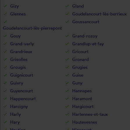
Gizy
Gland
Glennes
Goudelancourt-lès-berrieux
Goussancourt
Goudelancourt-lès-pierrepont
Gouy
Grand-rozoy
Grand-verly
Grandlup-et-fay
Grandrieux
Gricourt
Grisolles
Gronard
Grougis
Grugies
Guignicourt
Guise
Guivry
Guny
Guyencourt
Hannapes
Happencourt
Haramont
Harcigny
Hargicourt
Harly
Hartennes-et-taux
Hary
Hautevesnes
Haution
Hinacourt