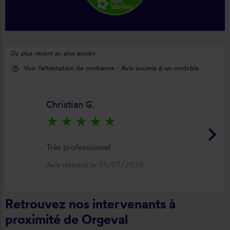
Du plus récent au plus ancien
Voir l'attestation de confiance - Avis soumis à un contrôle
help_outline
Christian G.
star_rate
star_rate
star_rate
star_rate
star_rate
keyboard_arrow_right
Très professionnel
Avis déposé le 31/07/2026
Retrouvez nos intervenants à
proximité de Orgeval