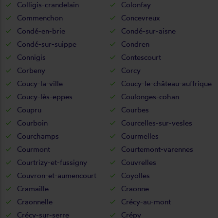
Colligis-crandelain
Colonfay
Commenchon
Concevreux
Condé-en-brie
Condé-sur-aisne
Condé-sur-suippe
Condren
Connigis
Contescourt
Corbeny
Corcy
Coucy-la-ville
Coucy-le-château-auffrique
Coucy-lès-eppes
Coulonges-cohan
Coupru
Courbes
Courboin
Courcelles-sur-vesles
Courchamps
Courmelles
Courmont
Courtemont-varennes
Courtrizy-et-fussigny
Couvrelles
Couvron-et-aumencourt
Coyolles
Cramaille
Craonne
Craonnelle
Crécy-au-mont
Crécy-sur-serre
Crépy