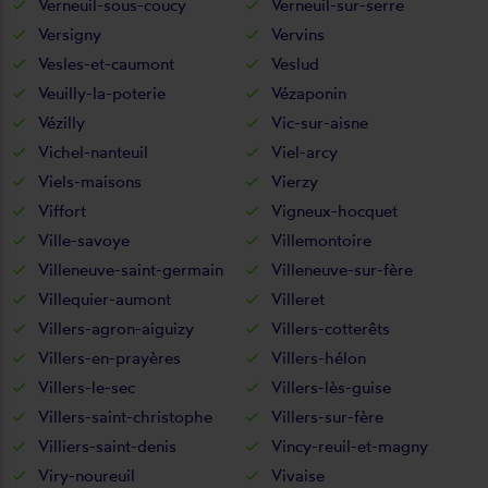
Verneuil-sous-coucy
Verneuil-sur-serre
Versigny
Vervins
Vesles-et-caumont
Veslud
Veuilly-la-poterie
Vézaponin
Vézilly
Vic-sur-aisne
Vichel-nanteuil
Viel-arcy
Viels-maisons
Vierzy
Viffort
Vigneux-hocquet
Ville-savoye
Villemontoire
Villeneuve-saint-germain
Villeneuve-sur-fère
Villequier-aumont
Villeret
Villers-agron-aiguizy
Villers-cotterêts
Villers-en-prayères
Villers-hélon
Villers-le-sec
Villers-lès-guise
Villers-saint-christophe
Villers-sur-fère
Villiers-saint-denis
Vincy-reuil-et-magny
Viry-noureuil
Vivaise