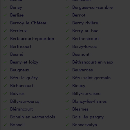
Benay
Bergues-sur-sambre
Berlise
Bernot
Bernoy-le-Château
Berny-rivière
Berrieux
Berry-au-bac
Bertaucourt-epourdon
Berthenicourt
Bertricourt
Berzy-le-sec
Besmé
Besmont
Besny-et-loizy
Béthancourt-en-vaux
Beugneux
Beuvardes
Bézu-le-guéry
Bézu-saint-germain
Bichancourt
Bieuxy
Bièvres
Billy-sur-aisne
Billy-sur-ourcq
Blanzy-lès-fismes
Blérancourt
Blesmes
Bohain-en-vermandois
Bois-lès-pargny
Bonneil
Bonnesvalyn