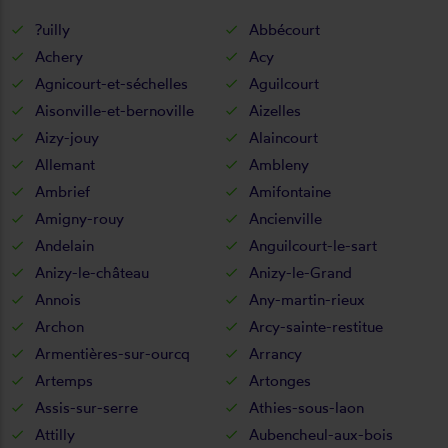
?uilly
Abbécourt
Achery
Acy
Agnicourt-et-séchelles
Aguilcourt
Aisonville-et-bernoville
Aizelles
Aizy-jouy
Alaincourt
Allemant
Ambleny
Ambrief
Amifontaine
Amigny-rouy
Ancienville
Andelain
Anguilcourt-le-sart
Anizy-le-château
Anizy-le-Grand
Annois
Any-martin-rieux
Archon
Arcy-sainte-restitue
Armentières-sur-ourcq
Arrancy
Artemps
Artonges
Assis-sur-serre
Athies-sous-laon
Attilly
Aubencheul-aux-bois