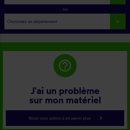
ou
Choisissez un département
help_outline
J'ai un problème
sur mon matériel
keyboard_arrow_right
Nous vous aidons à en savoir plus