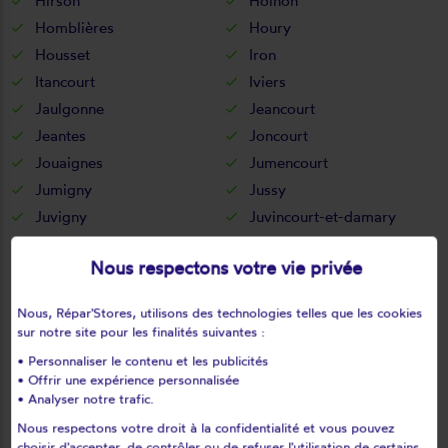
Hirson
Holnon
Homblières
Houry
Housset
Iron
Itancourt
Iviers
Jaulgonne
Jeancourt
Jeantes
Joncourt
Jouaignes
Jumencourt
Jumigny
Jussy
Juvigny
Juvincourt-et-damary
La bouteille
La capelle
Nous respectons votre vie privée
La celle-sous-montmirail
La chapelle-monthodon
La chapelle-sur-chézy
La croix-sur-ourcq
Nous, Répar'Stores, utilisons des technologies telles que les cookies
La fère
La ferté-chevresis
sur notre site pour les finalités suivantes :
La ferté-milon
La hérie
• Personnaliser le contenu et les publicités
La malmaison
La neuville-bosmont
• Offrir une expérience personnalisée
• Analyser notre trafic.
La neuville-en-beine
La neuville-housset
Nous respectons votre droit à la confidentialité et vous pouvez
La neuville-lès-dorengt
La vallée-au-blé
choisir d'accepter, de contrôler ou de refuser l'utilisation de certains