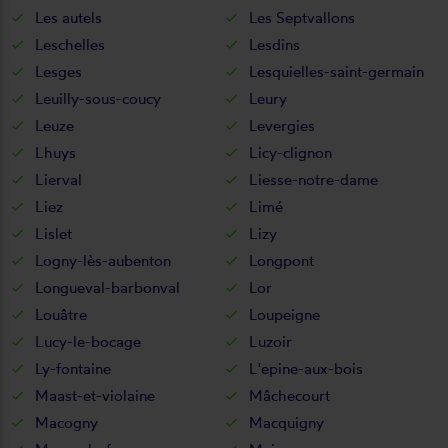
Les autels
Les Septvallons
Leschelles
Lesdins
Lesges
Lesquielles-saint-germain
Leuilly-sous-coucy
Leury
Leuze
Levergies
Lhuys
Licy-clignon
Lierval
Liesse-notre-dame
Liez
Limé
Lislet
Lizy
Logny-lès-aubenton
Longpont
Longueval-barbonval
Lor
Louâtre
Loupeigne
Lucy-le-bocage
Luzoir
Ly-fontaine
L'epine-aux-bois
Maast-et-violaine
Mâchecourt
Macogny
Macquigny