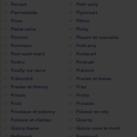
Pernant
Petit-verly
Pierremande
Pignicourt
Pinon
Pithon
Pleine-selve
Ploisy
Plomion
Ployart-et-vaurseine
Pommiers
Pont-arcy
Pont-saint-mard
Pontavert
Pontru
Pontruet
Pouilly-sur-serre
Prémont
Prémontré
Presles-et-boves
Presles-et-thierny
Priez
Prisces
Proisy
Proix
Prouvais
Proviseux-et-plesnoy
Puiseux-en-retz
Puisieux-et-clanlieu
Quierzy
Quincy-basse
Quincy-sous-le-mont
Raillimont
Ramicourt