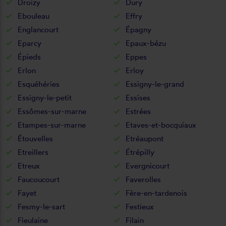
Droizy
Dury
Ebouleau
Effry
Englancourt
Épagny
Eparcy
Epaux-bézu
Épieds
Eppes
Erlon
Erloy
Esquéhéries
Essigny-le-grand
Essigny-le-petit
Essises
Essômes-sur-marne
Estrées
Etampes-sur-marne
Etaves-et-bocquiaux
Étouvelles
Etréaupont
Etreillers
Étrépilly
Etreux
Evergnicourt
Faucoucourt
Faverolles
Fayet
Fère-en-tardenois
Fesmy-le-sart
Festieux
Fieulaine
Filain