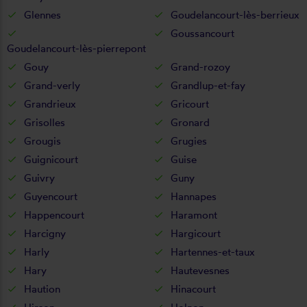
Glennes
Goudelancourt-lès-berrieux
Goussancourt
Goudelancourt-lès-pierrepont
Gouy
Grand-rozoy
Grand-verly
Grandlup-et-fay
Grandrieux
Gricourt
Grisolles
Gronard
Grougis
Grugies
Guignicourt
Guise
Guivry
Guny
Guyencourt
Hannapes
Happencourt
Haramont
Harcigny
Hargicourt
Harly
Hartennes-et-taux
Hary
Hautevesnes
Haution
Hinacourt