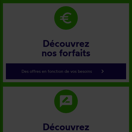
euro
Découvrez
nos forfaits
keyboard_arrow_right
Des offres en fonction de vos besoins
rate_review
Découvrez