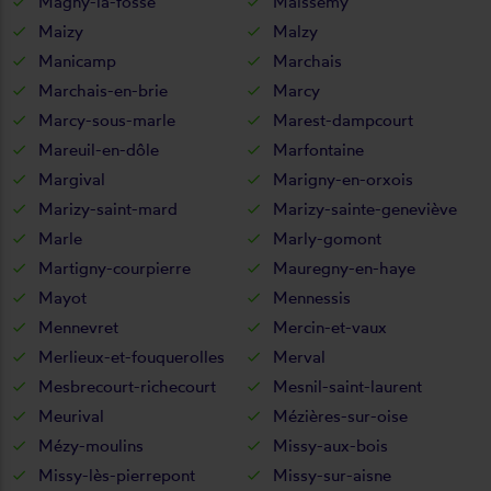
Magny-la-fosse
Maissemy
Maizy
Malzy
Manicamp
Marchais
Marchais-en-brie
Marcy
Marcy-sous-marle
Marest-dampcourt
Mareuil-en-dôle
Marfontaine
Margival
Marigny-en-orxois
Marizy-saint-mard
Marizy-sainte-geneviève
Marle
Marly-gomont
Martigny-courpierre
Mauregny-en-haye
Mayot
Mennessis
Mennevret
Mercin-et-vaux
Merlieux-et-fouquerolles
Merval
Mesbrecourt-richecourt
Mesnil-saint-laurent
Meurival
Mézières-sur-oise
Mézy-moulins
Missy-aux-bois
Missy-lès-pierrepont
Missy-sur-aisne