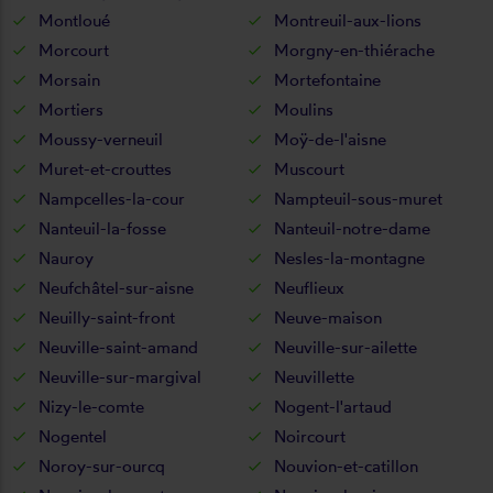
Montloué
Montreuil-aux-lions
Morcourt
Morgny-en-thiérache
Morsain
Mortefontaine
Mortiers
Moulins
Moussy-verneuil
Moÿ-de-l'aisne
Muret-et-crouttes
Muscourt
Nampcelles-la-cour
Nampteuil-sous-muret
Nanteuil-la-fosse
Nanteuil-notre-dame
Nauroy
Nesles-la-montagne
Neufchâtel-sur-aisne
Neuflieux
Neuilly-saint-front
Neuve-maison
Neuville-saint-amand
Neuville-sur-ailette
Neuville-sur-margival
Neuvillette
Nizy-le-comte
Nogent-l'artaud
Nogentel
Noircourt
Noroy-sur-ourcq
Nouvion-et-catillon