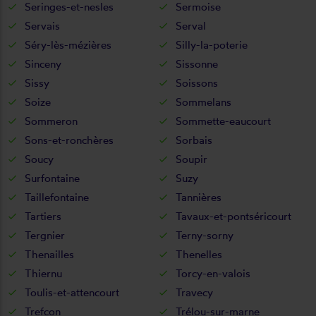
Seringes-et-nesles
Sermoise
Servais
Serval
Séry-lès-mézières
Silly-la-poterie
Sinceny
Sissonne
Sissy
Soissons
Soize
Sommelans
Sommeron
Sommette-eaucourt
Sons-et-ronchères
Sorbais
Soucy
Soupir
Surfontaine
Suzy
Taillefontaine
Tannières
Tartiers
Tavaux-et-pontséricourt
Tergnier
Terny-sorny
Thenailles
Thenelles
Thiernu
Torcy-en-valois
Toulis-et-attencourt
Travecy
Trefcon
Trélou-sur-marne