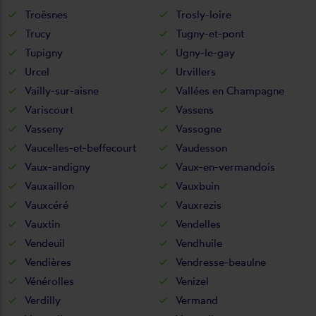
Troësnes
Trosly-loire
Trucy
Tugny-et-pont
Tupigny
Ugny-le-gay
Urcel
Urvillers
Vailly-sur-aisne
Vallées en Champagne
Variscourt
Vassens
Vasseny
Vassogne
Vaucelles-et-beffecourt
Vaudesson
Vaux-andigny
Vaux-en-vermandois
Vauxaillon
Vauxbuin
Vauxcéré
Vauxrezis
Vauxtin
Vendelles
Vendeuil
Vendhuile
Vendières
Vendresse-beaulne
Vénérolles
Venizel
Verdilly
Vermand