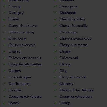
Chauny
Chavignon
Chavigny
Chavonne
Chérêt
Chermizy-ailles
Chéry-chartreuve
Chéry-lès-pouilly
Chéry-lès-rozoy
Chevennes
Chevregny
Chevresis-monceau
Chézy-en-orxois
Chézy-sur-marne
Chierry
Chigny
Chivres-en-laonnois
Chivres-val
Chivy-lès-étouvelles
Chouy
Cierges
Cilly
Ciry-salsogne
Clacy-et-thierret
Clairfontaine
Clamecy
Clastres
Clermont-les-fermes
Coeuvres-et-Valsery
Coeuvres-et-valsery
Coincy
Coingt