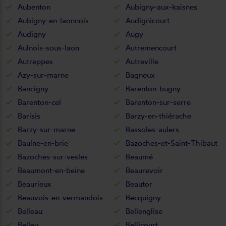
Aubenton
Aubigny-aux-kaisnes
Aubigny-en-laonnois
Audignicourt
Audigny
Augy
Aulnois-sous-laon
Autremencourt
Autreppes
Autreville
Azy-sur-marne
Bagneux
Bancigny
Barenton-bugny
Barenton-cel
Barenton-sur-serre
Barisis
Barzy-en-thiérache
Barzy-sur-marne
Bassoles-aulers
Baulne-en-brie
Bazoches-et-Saint-Thibaut
Bazoches-sur-vesles
Beaumé
Beaumont-en-beine
Beaurevoir
Beaurieux
Beautor
Beauvois-en-vermandois
Becquigny
Belleau
Bellenglise
Belleu
Bellicourt