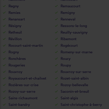
Regny
Remaucourt
Remies
Remigny
Renansart
Renneval
Résigny
Ressons-le-long
Retheuil
Reuilly-sauvigny
Révillon
Ribemont
Rocourt-saint-martin
Rogécourt
Rogny
Romeny-sur-marne
Ronchères
Roucy
Rougeries
Roupy
Rouvroy
Rouvroy-sur-serre
Royaucourt-et-chailvet
Rozet-saint-albin
Rozières-sur-crise
Rozoy-bellevalle
Rozoy-sur-serre
Saconin-et-breuil
Sains-richaumont
Saint-algis
Saint-bandry
Saint-christophe-à-berry