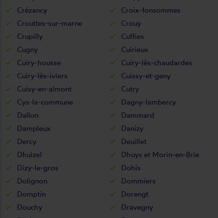
Crézancy
Croix-fonsommes
Crouttes-sur-marne
Crouy
Crupilly
Cuffies
Cugny
Cuirieux
Cuiry-housse
Cuiry-lès-chaudardes
Cuiry-lès-iviers
Cuissy-et-geny
Cuisy-en-almont
Cutry
Cys-la-commune
Dagny-lambercy
Dallon
Dammard
Dampleux
Danizy
Dercy
Deuillet
Dhuizel
Dhuys et Morin-en-Brie
Dizy-le-gros
Dohis
Dolignon
Dommiers
Domptin
Dorengt
Douchy
Dravegny