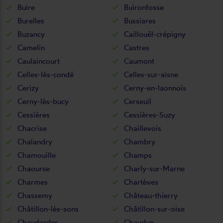
Buire
Buironfosse
Burelles
Bussiares
Buzancy
Caillouël-crépigny
Camelin
Castres
Caulaincourt
Caumont
Celles-lès-condé
Celles-sur-aisne
Cerizy
Cerny-en-laonnois
Cerny-lès-bucy
Cerseuil
Cessières
Cessières-Suzy
Chacrise
Chaillevois
Chalandry
Chambry
Chamouille
Champs
Chaourse
Charly-sur-Marne
Charmes
Chartèves
Chassemy
Château-thierry
Châtillon-lès-sons
Châtillon-sur-oise
Chaudardes
Chaudun