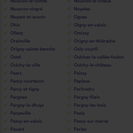
Nouvion-le-comte
Nouvion-le-vineux
Nouvron-vingré
Noyales
Noyant-et-aconin
Ognes
Ohis
Oigny-en-valois
Ollezy
Omissy
Orainville
Origny-en-thiérache
Origny-sainte-benoite
Osly-courtil
Ostel
Oulches-la-vallée-foulon
Oulchy-la-ville
Oulchy-le-château
Paars
Paissy
Pancy-courtecon
Papleux
Parcy-et-tigny
Parfondru
Pargnan
Pargny-filain
Pargny-la-dhuys
Pargny-les-bois
Parpeville
Pasly
Passy-en-valois
Passy-sur-marne
Pavant
Perles