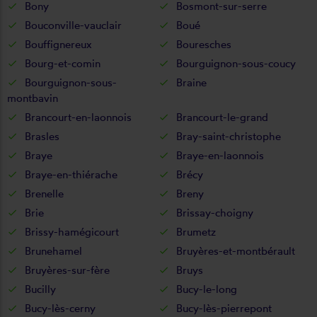
Bony
Bosmont-sur-serre
Bouconville-vauclair
Boué
Bouffignereux
Bouresches
Bourg-et-comin
Bourguignon-sous-coucy
Bourguignon-sous-
Braine
montbavin
Brancourt-en-laonnois
Brancourt-le-grand
Brasles
Bray-saint-christophe
Braye
Braye-en-laonnois
Braye-en-thiérache
Brécy
Brenelle
Breny
Brie
Brissay-choigny
Brissy-hamégicourt
Brumetz
Brunehamel
Bruyères-et-montbérault
Bruyères-sur-fère
Bruys
Bucilly
Bucy-le-long
Bucy-lès-cerny
Bucy-lès-pierrepont