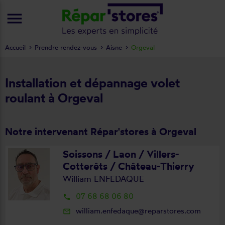
menu
Accueil
Prendre rendez-vous
Aisne
Orgeval
Installation et dépannage volet
roulant à Orgeval
Notre intervenant Répar'stores à Orgeval
Soissons / Laon / Villers-
Cotterêts / Château-Thierry
William ENFEDAQUE
07 68 68 06 80
local_phone
william.enfedaque@reparstores.com
mail_outline