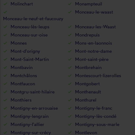
Molinchart
Monampteuil
Monceau-le-waast
Monceau-le-neuf-et-faucouzy
Monceau-lès-leups
Monceau-les-Waast
Monceau-sur-oise
Mondrepuis
Monnes
Mons-en-laonnois
Mont-d'origny
Mont-notre-dame
Mont-Saint-Martin
Mont-saint-père
Montbavin
Montbrehain
Montchâlons
Montescourt-lizerolles
Montfaucon
Montgobert
Montgru-saint-hilaire
Monthenault
Monthiers
Monthurel
Montigny-en-arrouaise
Montigny-le-franc
Montigny-lengrain
Montigny-lès-condé
Montigny-l'allier
Montigny-sous-marle
Montigny-sur-crécy
Montlevon