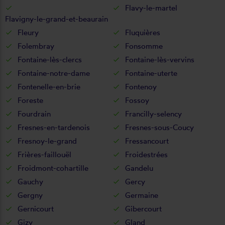
Flavy-le-martel
Flavigny-le-grand-et-beaurain
Fleury
Fluquières
Folembray
Fonsomme
Fontaine-lès-clercs
Fontaine-lès-vervins
Fontaine-notre-dame
Fontaine-uterte
Fontenelle-en-brie
Fontenoy
Foreste
Fossoy
Fourdrain
Francilly-selency
Fresnes-en-tardenois
Fresnes-sous-Coucy
Fresnoy-le-grand
Fressancourt
Frières-faillouël
Froidestrées
Froidmont-cohartille
Gandelu
Gauchy
Gercy
Gergny
Germaine
Gernicourt
Gibercourt
Gizy
Gland