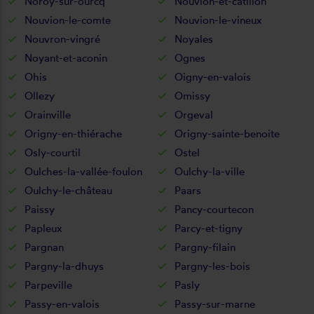
Noroy-sur-ourcq
Nouvion-et-catillon
Nouvion-le-comte
Nouvion-le-vineux
Nouvron-vingré
Noyales
Noyant-et-aconin
Ognes
Ohis
Oigny-en-valois
Ollezy
Omissy
Orainville
Orgeval
Origny-en-thiérache
Origny-sainte-benoite
Osly-courtil
Ostel
Oulches-la-vallée-foulon
Oulchy-la-ville
Oulchy-le-château
Paars
Paissy
Pancy-courtecon
Papleux
Parcy-et-tigny
Pargnan
Pargny-filain
Pargny-la-dhuys
Pargny-les-bois
Parpeville
Pasly
Passy-en-valois
Passy-sur-marne