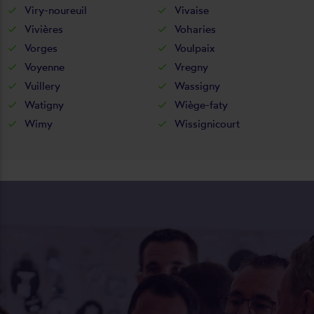
Viry-noureuil
Vivaise
Vivières
Voharies
Vorges
Voulpaix
Voyenne
Vregny
Vuillery
Wassigny
Watigny
Wiège-faty
Wimy
Wissignicourt