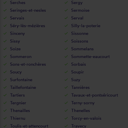
Serches
Sergy
Seringes-et-nesles
Sermoise
Servais
Serval
Séry-lès-mézières
Silly-la-poterie
Sinceny
Sissonne
Sissy
Soissons
Soize
Sommelans
Sommeron
Sommette-eaucourt
Sons-et-ronchères
Sorbais
Soucy
Soupir
Surfontaine
Suzy
Taillefontaine
Tannières
Tartiers
Tavaux-et-pontséricourt
Tergnier
Terny-sorny
Thenailles
Thenelles
Thiernu
Torcy-en-valois
Toulis-et-attencourt
Travecy