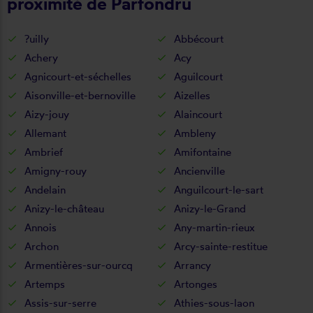
proximité de Parfondru
?uilly
Abbécourt
Achery
Acy
Agnicourt-et-séchelles
Aguilcourt
Aisonville-et-bernoville
Aizelles
Aizy-jouy
Alaincourt
Allemant
Ambleny
Ambrief
Amifontaine
Amigny-rouy
Ancienville
Andelain
Anguilcourt-le-sart
Anizy-le-château
Anizy-le-Grand
Annois
Any-martin-rieux
Archon
Arcy-sainte-restitue
Armentières-sur-ourcq
Arrancy
Artemps
Artonges
Assis-sur-serre
Athies-sous-laon