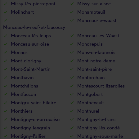
Missy-lès-pierrepont
Missy-sur-aisne
Molinchart
Monampteuil
Monceau-le-waast
Monceau-le-neuf-et-faucouzy
Monceau-lès-leups
Monceau-les-Waast
Monceau-sur-oise
Mondrepuis
Monnes
Mons-en-laonnois
Mont-d'origny
Mont-notre-dame
Mont-Saint-Martin
Mont-saint-père
Montbavin
Montbrehain
Montchâlons
Montescourt-lizerolles
Montfaucon
Montgobert
Montgru-saint-hilaire
Monthenault
Monthiers
Monthurel
Montigny-en-arrouaise
Montigny-le-franc
Montigny-lengrain
Montigny-lès-condé
Montigny-l'allier
Montigny-sous-marle