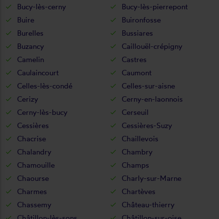
Bucy-lès-cerny
Bucy-lès-pierrepont
Buire
Buironfosse
Burelles
Bussiares
Buzancy
Caillouël-crépigny
Camelin
Castres
Caulaincourt
Caumont
Celles-lès-condé
Celles-sur-aisne
Cerizy
Cerny-en-laonnois
Cerny-lès-bucy
Cerseuil
Cessières
Cessières-Suzy
Chacrise
Chaillevois
Chalandry
Chambry
Chamouille
Champs
Chaourse
Charly-sur-Marne
Charmes
Chartèves
Chassemy
Château-thierry
Châtillon-lès-sons
Châtillon-sur-oise