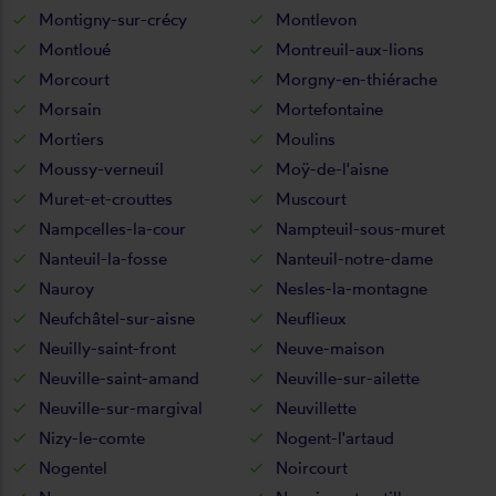
Montigny-sur-crécy
Montlevon
Montloué
Montreuil-aux-lions
Morcourt
Morgny-en-thiérache
Morsain
Mortefontaine
Mortiers
Moulins
Moussy-verneuil
Moÿ-de-l'aisne
Muret-et-crouttes
Muscourt
Nampcelles-la-cour
Nampteuil-sous-muret
Nanteuil-la-fosse
Nanteuil-notre-dame
Nauroy
Nesles-la-montagne
Neufchâtel-sur-aisne
Neuflieux
Neuilly-saint-front
Neuve-maison
Neuville-saint-amand
Neuville-sur-ailette
Neuville-sur-margival
Neuvillette
Nizy-le-comte
Nogent-l'artaud
Nogentel
Noircourt