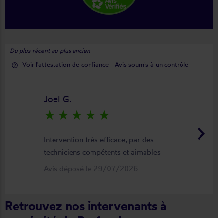
Du plus récent au plus ancien
Voir l'attestation de confiance - Avis soumis à un contrôle
help_outline
Joel G.
star_rate
star_rate
star_rate
star_rate
star_rate
keyboard_arrow_right
Intervention très efficace, par des
techniciens compétents et aimables
Avis déposé le 29/07/2026
Retrouvez nos intervenants à