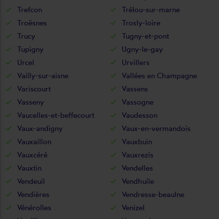
Trefcon
Trélou-sur-marne
Troësnes
Trosly-loire
Trucy
Tugny-et-pont
Tupigny
Ugny-le-gay
Urcel
Urvillers
Vailly-sur-aisne
Vallées en Champagne
Variscourt
Vassens
Vasseny
Vassogne
Vaucelles-et-beffecourt
Vaudesson
Vaux-andigny
Vaux-en-vermandois
Vauxaillon
Vauxbuin
Vauxcéré
Vauxrezis
Vauxtin
Vendelles
Vendeuil
Vendhuile
Vendières
Vendresse-beaulne
Vénérolles
Venizel