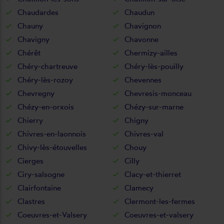
Chaudardes
Chaudun
Chauny
Chavignon
Chavigny
Chavonne
Chérêt
Chermizy-ailles
Chéry-chartreuve
Chéry-lès-pouilly
Chéry-lès-rozoy
Chevennes
Chevregny
Chevresis-monceau
Chézy-en-orxois
Chézy-sur-marne
Chierry
Chigny
Chivres-en-laonnois
Chivres-val
Chivy-lès-étouvelles
Chouy
Cierges
Cilly
Ciry-salsogne
Clacy-et-thierret
Clairfontaine
Clamecy
Clastres
Clermont-les-fermes
Coeuvres-et-Valsery
Coeuvres-et-valsery