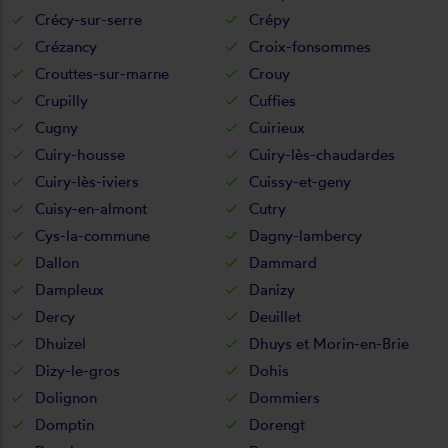
Crécy-sur-serre
Crépy
Crézancy
Croix-fonsommes
Crouttes-sur-marne
Crouy
Crupilly
Cuffies
Cugny
Cuirieux
Cuiry-housse
Cuiry-lès-chaudardes
Cuiry-lès-iviers
Cuissy-et-geny
Cuisy-en-almont
Cutry
Cys-la-commune
Dagny-lambercy
Dallon
Dammard
Dampleux
Danizy
Dercy
Deuillet
Dhuizel
Dhuys et Morin-en-Brie
Dizy-le-gros
Dohis
Dolignon
Dommiers
Domptin
Dorengt