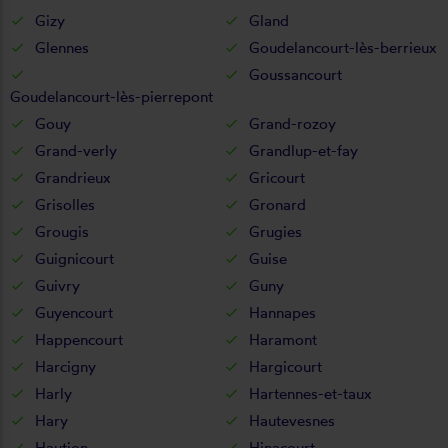
Gizy
Gland
Glennes
Goudelancourt-lès-berrieux
Goussancourt
Goudelancourt-lès-pierrepont
Gouy
Grand-rozoy
Grand-verly
Grandlup-et-fay
Grandrieux
Gricourt
Grisolles
Gronard
Grougis
Grugies
Guignicourt
Guise
Guivry
Guny
Guyencourt
Hannapes
Happencourt
Haramont
Harcigny
Hargicourt
Harly
Hartennes-et-taux
Hary
Hautevesnes
Haution
Hinacourt