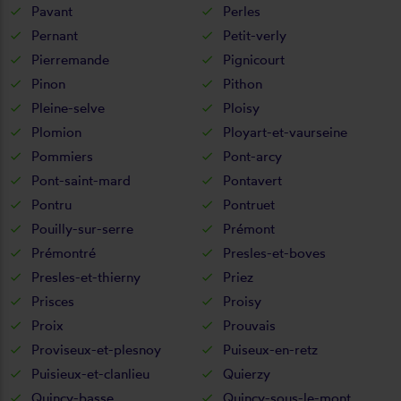
Pavant
Perles
Pernant
Petit-verly
Pierremande
Pignicourt
Pinon
Pithon
Pleine-selve
Ploisy
Plomion
Ployart-et-vaurseine
Pommiers
Pont-arcy
Pont-saint-mard
Pontavert
Pontru
Pontruet
Pouilly-sur-serre
Prémont
Prémontré
Presles-et-boves
Presles-et-thierny
Priez
Prisces
Proisy
Proix
Prouvais
Proviseux-et-plesnoy
Puiseux-en-retz
Puisieux-et-clanlieu
Quierzy
Quincy-basse
Quincy-sous-le-mont