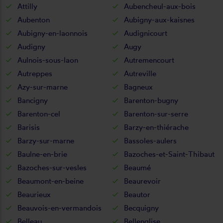
Attilly
Aubencheul-aux-bois
Aubenton
Aubigny-aux-kaisnes
Aubigny-en-laonnois
Audignicourt
Audigny
Augy
Aulnois-sous-laon
Autremencourt
Autreppes
Autreville
Azy-sur-marne
Bagneux
Bancigny
Barenton-bugny
Barenton-cel
Barenton-sur-serre
Barisis
Barzy-en-thiérache
Barzy-sur-marne
Bassoles-aulers
Baulne-en-brie
Bazoches-et-Saint-Thibaut
Bazoches-sur-vesles
Beaumé
Beaumont-en-beine
Beaurevoir
Beaurieux
Beautor
Beauvois-en-vermandois
Becquigny
Belleau
Bellenglise