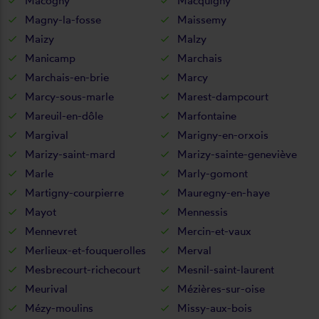
Macogny
Macquigny
Magny-la-fosse
Maissemy
Maizy
Malzy
Manicamp
Marchais
Marchais-en-brie
Marcy
Marcy-sous-marle
Marest-dampcourt
Mareuil-en-dôle
Marfontaine
Margival
Marigny-en-orxois
Marizy-saint-mard
Marizy-sainte-geneviève
Marle
Marly-gomont
Martigny-courpierre
Mauregny-en-haye
Mayot
Mennessis
Mennevret
Mercin-et-vaux
Merlieux-et-fouquerolles
Merval
Mesbrecourt-richecourt
Mesnil-saint-laurent
Meurival
Mézières-sur-oise
Mézy-moulins
Missy-aux-bois