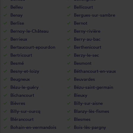
Belleu
Bellicourt
Benay
Bergues-sur-sambre
Berlise
Bernot
Bernoy-le-Château
Berny-rivière
Berrieux
Berry-au-bac
Bertaucourt-epourdon
Berthenicourt
Bertricourt
Berzy-le-sec
Besmé
Besmont
Besny-et-loizy
Béthancourt-en-vaux
Beugneux
Beuvardes
Bézu-le-guéry
Bézu-saint-germain
Bichancourt
Bieuxy
Bièvres
Billy-sur-aisne
Billy-sur-ourcq
Blanzy-lès-fismes
Blérancourt
Blesmes
Bohain-en-vermandois
Bois-lès-pargny