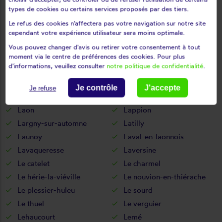
La neuville-lès-dorengt
La vallée-au-blé
types de cookies ou certains services proposés par des tiers.
La vallée-mulâtre
La ville-aux-bois-lès-dizy
Le refus des cookies n'affectera pas votre navigation sur notre site
Laffaux
cependant votre expérience utilisateur sera moins optimale.
La ville-aux-bois-lès-pontavert
Vous pouvez changer d'avis ou retirer votre consentement à tout
Laigny
Lanchy
moment via le centre de préférences des cookies. Pour plus
d'informations, veuillez consulter
notre politique de confidentialité
.
Landicourt
Landifay-et-bertaignemont
Landouzy-la-cour
Landouzy-la-ville
Je contrôle
J'accepte
Je refuse
Landricourt
Laniscourt
Laon
Lappion
Largny-sur-automne
Latilly
Launoy
Laval-en-laonnois
Lavaqueresse
Laversine
Le catelet
Le charmel
Le hérie-la-viéville
Le nouvion-en-thiérache
Le plessier-huleu
Le sourd
Le thuel
Le verguier
Lehaucourt
Lemé