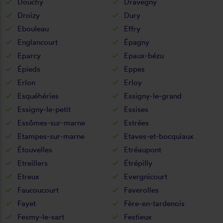
Douchy
Dravegny
Droizy
Dury
Ebouleau
Effry
Englancourt
Épagny
Eparcy
Epaux-bézu
Épieds
Eppes
Erlon
Erloy
Esquéhéries
Essigny-le-grand
Essigny-le-petit
Essises
Essômes-sur-marne
Estrées
Etampes-sur-marne
Etaves-et-bocquiaux
Étouvelles
Etréaupont
Etreillers
Étrépilly
Etreux
Evergnicourt
Faucoucourt
Faverolles
Fayet
Fère-en-tardenois
Fesmy-le-sart
Festieux