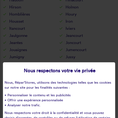
Hirson
Holnon
Homblières
Houry
Housset
Iron
Itancourt
Iviers
Jaulgonne
Jeancourt
Jeantes
Joncourt
Jouaignes
Jumencourt
Jumigny
Jussy
Juvigny
Juvincourt-et-damary
Nous respectons votre vie privée
La bouteille
La capelle
La celle-sous-montmirail
La chapelle-monthodon
Nous, Répar'Stores, utilisons des technologies telles que les cookies
La chapelle-sur-chézy
La croix-sur-ourcq
sur notre site pour les finalités suivantes :
La fère
La ferté-chevresis
• Personnaliser le contenu et les publicités
La ferté-milon
La hérie
• Offrir une expérience personnalisée
• Analyser notre trafic.
La malmaison
La neuville-bosmont
Nous respectons votre droit à la confidentialité et vous pouvez
La neuville-en-beine
La neuville-housset
choisir d'accepter, de contrôler ou de refuser l'utilisation de certains