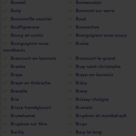
Bonneil
Bonnesvalyn
Bony
Bosmont-sur-serre
Bouconville-vauclair
Boué
Bouffignereux
Bouresches
Bourg-et-comin
Bourguignon-sous-coucy
Bourguignon-sous-
Braine
montbavin
Brancourt-en-laonnois
Brancourt-le-grand
Brasles
Bray-saint-christophe
Braye
Braye-en-laonnois
Braye-en-thiérache
Brécy
Brenelle
Breny
Brie
Brissay-choigny
Brissy-hamégicourt
Brumetz
Brunehamel
Bruyères-et-montbérault
Bruyères-sur-fère
Bruys
Bucilly
Bucy-le-long