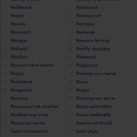
Raillimont
Ramicourt
Regny
Remaucourt
Remies
Remigny
Renansart
Renneval
Résigny
Ressons-le-long
Retheuil
Reuilly-sauvigny
Révillon
Ribemont
Rocourt-saint-martin
Rogécourt
Rogny
Romeny-sur-marne
Ronchères
Roucy
Rougeries
Roupy
Rouvroy
Rouvroy-sur-serre
Royaucourt-et-chailvet
Rozet-saint-albin
Rozières-sur-crise
Rozoy-bellevalle
Rozoy-sur-serre
Saconin-et-breuil
Sains-richaumont
Saint-algis