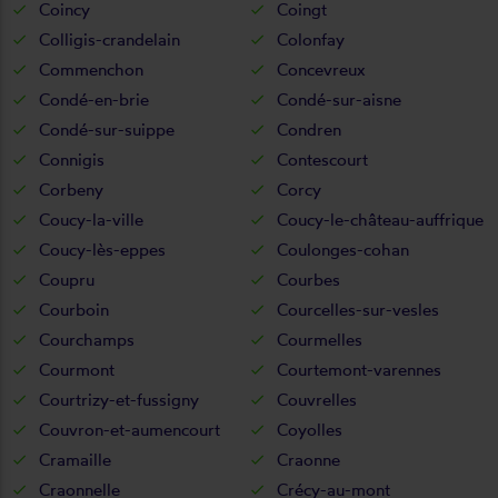
Coincy
Coingt
Colligis-crandelain
Colonfay
Commenchon
Concevreux
Condé-en-brie
Condé-sur-aisne
Condé-sur-suippe
Condren
Connigis
Contescourt
Corbeny
Corcy
Coucy-la-ville
Coucy-le-château-auffrique
Coucy-lès-eppes
Coulonges-cohan
Coupru
Courbes
Courboin
Courcelles-sur-vesles
Courchamps
Courmelles
Courmont
Courtemont-varennes
Courtrizy-et-fussigny
Couvrelles
Couvron-et-aumencourt
Coyolles
Cramaille
Craonne
Craonnelle
Crécy-au-mont