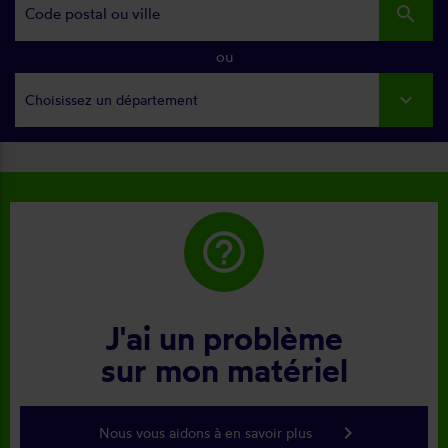
search
ou
Choisissez un département
help_outline
J'ai un problème
sur mon matériel
keyboard_arrow_right
Nous vous aidons à en savoir plus