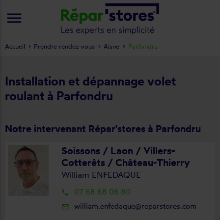
menu
Accueil
Prendre rendez-vous
Aisne
Parfondru
Installation et dépannage volet
roulant à Parfondru
Notre intervenant Répar'stores à Parfondru
Soissons / Laon / Villers-
Cotterêts / Château-Thierry
William ENFEDAQUE
07 68 68 06 80
local_phone
william.enfedaque@reparstores.com
mail_outline