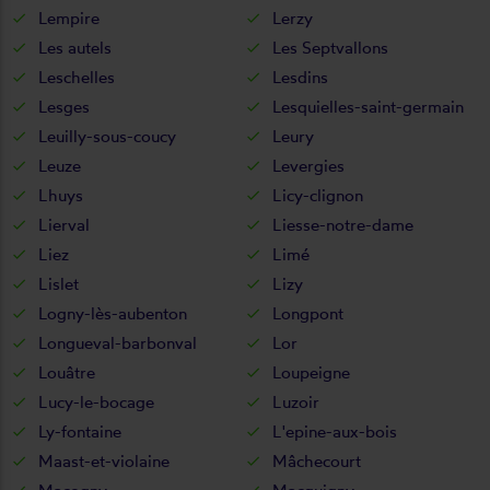
Lempire
Lerzy
Les autels
Les Septvallons
Leschelles
Lesdins
Lesges
Lesquielles-saint-germain
Leuilly-sous-coucy
Leury
Leuze
Levergies
Lhuys
Licy-clignon
Lierval
Liesse-notre-dame
Liez
Limé
Lislet
Lizy
Logny-lès-aubenton
Longpont
Longueval-barbonval
Lor
Louâtre
Loupeigne
Lucy-le-bocage
Luzoir
Ly-fontaine
L'epine-aux-bois
Maast-et-violaine
Mâchecourt