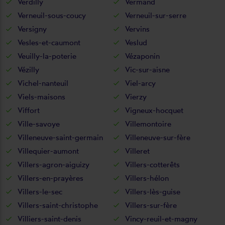
Verdilly
Vermand
Verneuil-sous-coucy
Verneuil-sur-serre
Versigny
Vervins
Vesles-et-caumont
Veslud
Veuilly-la-poterie
Vézaponin
Vézilly
Vic-sur-aisne
Vichel-nanteuil
Viel-arcy
Viels-maisons
Vierzy
Viffort
Vigneux-hocquet
Ville-savoye
Villemontoire
Villeneuve-saint-germain
Villeneuve-sur-fère
Villequier-aumont
Villeret
Villers-agron-aiguizy
Villers-cotterêts
Villers-en-prayères
Villers-hélon
Villers-le-sec
Villers-lès-guise
Villers-saint-christophe
Villers-sur-fère
Villiers-saint-denis
Vincy-reuil-et-magny