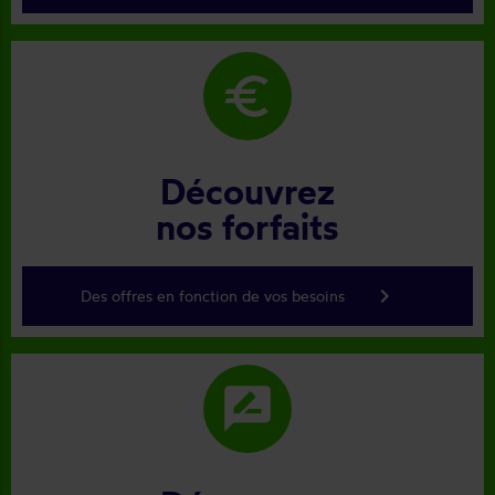
euro
Découvrez
nos forfaits
keyboard_arrow_right
Des offres en fonction de vos besoins
rate_review