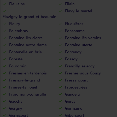
Fieulaine
Filain
Flavy-le-martel
Flavigny-le-grand-et-beaurain
Fleury
Fluquières
Folembray
Fonsomme
Fontaine-lès-clercs
Fontaine-lès-vervins
Fontaine-notre-dame
Fontaine-uterte
Fontenelle-en-brie
Fontenoy
Foreste
Fossoy
Fourdrain
Francilly-selency
Fresnes-en-tardenois
Fresnes-sous-Coucy
Fresnoy-le-grand
Fressancourt
Frières-faillouël
Froidestrées
Froidmont-cohartille
Gandelu
Gauchy
Gercy
Gergny
Germaine
Gernicourt
Gibercourt