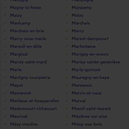
Magny-la-fosse
Maissemy
Maizy
Malzy
Manicamp
Marchais
Marchais-en-brie
Marcy
Marcy-sous-marle
Marest-dampcourt
Mareuil-en-dôle
Marfontaine
Margival
Marigny-en-orxois
Marizy-saint-mard
Marizy-sainte-geneviève
Marle
Marly-gomont
Martigny-courpierre
Mauregny-en-haye
Mayot
Mennessis
Mennevret
Mercin-et-vaux
Merlieux-et-fouquerolles
Merval
Mesbrecourt-richecourt
Mesnil-saint-laurent
Meurival
Mézières-sur-oise
Mézy-moulins
Missy-aux-bois