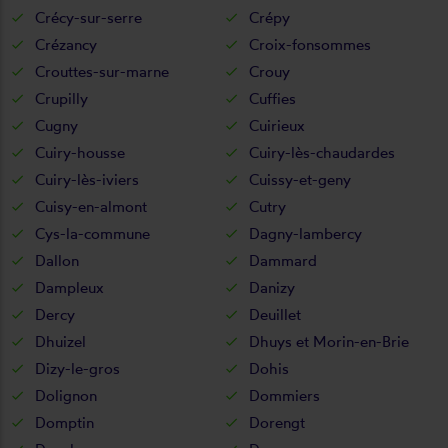
Crécy-sur-serre
Crépy
Crézancy
Croix-fonsommes
Crouttes-sur-marne
Crouy
Crupilly
Cuffies
Cugny
Cuirieux
Cuiry-housse
Cuiry-lès-chaudardes
Cuiry-lès-iviers
Cuissy-et-geny
Cuisy-en-almont
Cutry
Cys-la-commune
Dagny-lambercy
Dallon
Dammard
Dampleux
Danizy
Dercy
Deuillet
Dhuizel
Dhuys et Morin-en-Brie
Dizy-le-gros
Dohis
Dolignon
Dommiers
Domptin
Dorengt