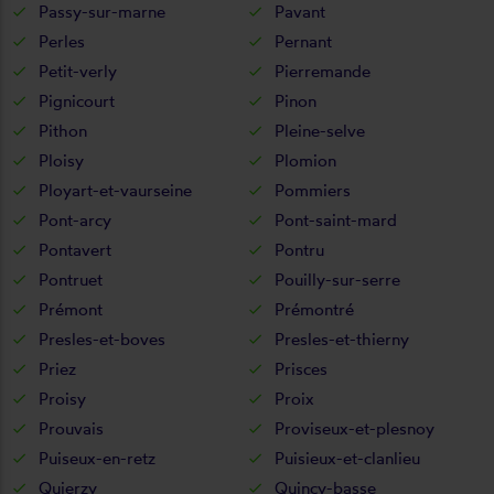
Passy-sur-marne
Pavant
Perles
Pernant
Petit-verly
Pierremande
Pignicourt
Pinon
Pithon
Pleine-selve
Ploisy
Plomion
Ployart-et-vaurseine
Pommiers
Pont-arcy
Pont-saint-mard
Pontavert
Pontru
Pontruet
Pouilly-sur-serre
Prémont
Prémontré
Presles-et-boves
Presles-et-thierny
Priez
Prisces
Proisy
Proix
Prouvais
Proviseux-et-plesnoy
Puiseux-en-retz
Puisieux-et-clanlieu
Quierzy
Quincy-basse