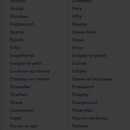
Douchy
Dravegny
Droizy
Dury
Ebouleau
Effry
Englancourt
Épagny
Eparcy
Epaux-bézu
Épieds
Eppes
Erlon
Erloy
Esquéhéries
Essigny-le-grand
Essigny-le-petit
Essises
Essômes-sur-marne
Estrées
Etampes-sur-marne
Etaves-et-bocquiaux
Étouvelles
Etréaupont
Etreillers
Étrépilly
Etreux
Evergnicourt
Faucoucourt
Faverolles
Fayet
Fère-en-tardenois
Fesmy-le-sart
Festieux