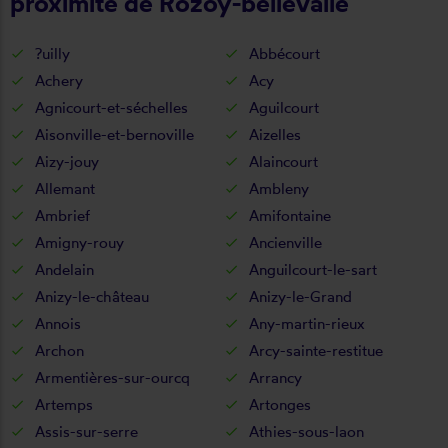
proximité de Rozoy-bellevalle
?uilly
Abbécourt
Achery
Acy
Agnicourt-et-séchelles
Aguilcourt
Aisonville-et-bernoville
Aizelles
Aizy-jouy
Alaincourt
Allemant
Ambleny
Ambrief
Amifontaine
Amigny-rouy
Ancienville
Andelain
Anguilcourt-le-sart
Anizy-le-château
Anizy-le-Grand
Annois
Any-martin-rieux
Archon
Arcy-sainte-restitue
Armentières-sur-ourcq
Arrancy
Artemps
Artonges
Assis-sur-serre
Athies-sous-laon