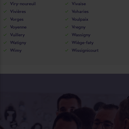
Viry-noureuil
Vivaise
Vivières
Voharies
Vorges
Voulpaix
Voyenne
Vregny
Vuillery
Wassigny
Watigny
Wiège-faty
Wimy
Wissignicourt