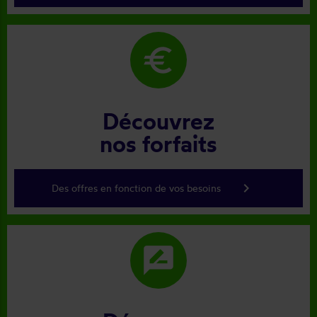
euro
Découvrez
nos forfaits
keyboard_arrow_right
Des offres en fonction de vos besoins
rate_review