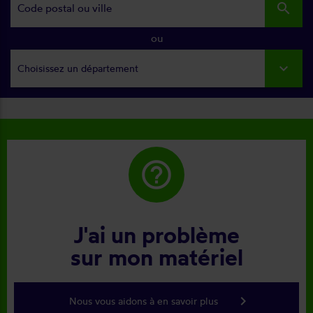
search
ou
Choisissez un département
help_outline
J'ai un problème
sur mon matériel
keyboard_arrow_right
Nous vous aidons à en savoir plus