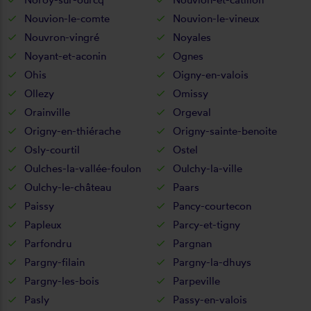
Nouvion-le-comte
Nouvion-le-vineux
Nouvron-vingré
Noyales
Noyant-et-aconin
Ognes
Ohis
Oigny-en-valois
Ollezy
Omissy
Orainville
Orgeval
Origny-en-thiérache
Origny-sainte-benoite
Osly-courtil
Ostel
Oulches-la-vallée-foulon
Oulchy-la-ville
Oulchy-le-château
Paars
Paissy
Pancy-courtecon
Papleux
Parcy-et-tigny
Parfondru
Pargnan
Pargny-filain
Pargny-la-dhuys
Pargny-les-bois
Parpeville
Pasly
Passy-en-valois