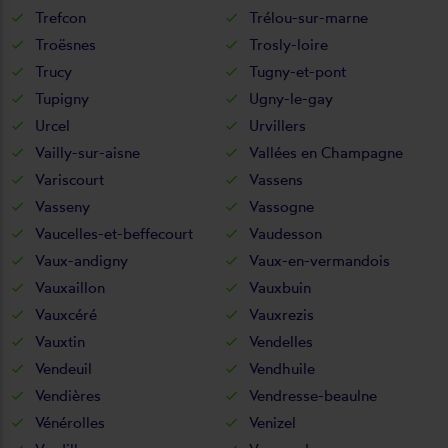
Trefcon
Trélou-sur-marne
Troësnes
Trosly-loire
Trucy
Tugny-et-pont
Tupigny
Ugny-le-gay
Urcel
Urvillers
Vailly-sur-aisne
Vallées en Champagne
Variscourt
Vassens
Vasseny
Vassogne
Vaucelles-et-beffecourt
Vaudesson
Vaux-andigny
Vaux-en-vermandois
Vauxaillon
Vauxbuin
Vauxcéré
Vauxrezis
Vauxtin
Vendelles
Vendeuil
Vendhuile
Vendières
Vendresse-beaulne
Vénérolles
Venizel