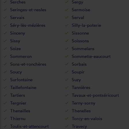
Serches
Sergy
Seringes-et-nesles
Sermoise
Servais
Serval
Séry-lès-mézières
Silly-la-poterie
Sinceny
Sissonne
Sissy
Soissons
Soize
Sommelans
Sommeron
Sommette-eaucourt
Sons-et-ronchères
Sorbais
Soucy
Soupir
Surfontaine
Suzy
Taillefontaine
Tannières
Tartiers
Tavaux-et-pontséricourt
Tergnier
Terny-sorny
Thenailles
Thenelles
Thiernu
Torcy-en-valois
Toulis-et-attencourt
Travecy