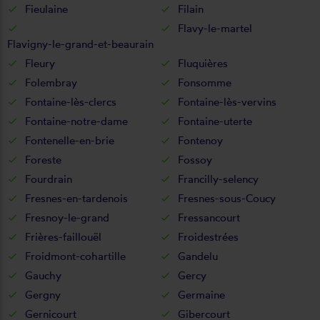
Fieulaine
Filain
Flavy-le-martel
Flavigny-le-grand-et-beaurain
Fleury
Fluquières
Folembray
Fonsomme
Fontaine-lès-clercs
Fontaine-lès-vervins
Fontaine-notre-dame
Fontaine-uterte
Fontenelle-en-brie
Fontenoy
Foreste
Fossoy
Fourdrain
Francilly-selency
Fresnes-en-tardenois
Fresnes-sous-Coucy
Fresnoy-le-grand
Fressancourt
Frières-faillouël
Froidestrées
Froidmont-cohartille
Gandelu
Gauchy
Gercy
Gergny
Germaine
Gernicourt
Gibercourt