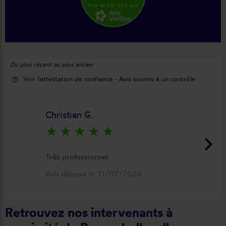
Plus de 210 000 avis
Du plus récent au plus ancien
Voir l'attestation de confiance - Avis soumis à un contrôle
help_outline
Christian G.
star_rate
star_rate
star_rate
star_rate
star_rate
keyboard_arrow_right
Très professionnel
Avis déposé le 31/07/2026
Retrouvez nos intervenants à