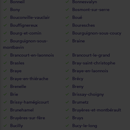
Bonneil
Bonnesvalyn
Bony
Bosmont-sur-serre
Bouconville-vauclair
Boué
Bouffignereux
Bouresches
Bourg-et-comin
Bourguignon-sous-coucy
Bourguignon-sous-
Braine
montbavin
Brancourt-en-laonnois
Brancourt-le-grand
Brasles
Bray-saint-christophe
Braye
Braye-en-laonnois
Braye-en-thiérache
Brécy
Brenelle
Breny
Brie
Brissay-choigny
Brissy-hamégicourt
Brumetz
Brunehamel
Bruyères-et-montbérault
Bruyères-sur-fère
Bruys
Bucilly
Bucy-le-long