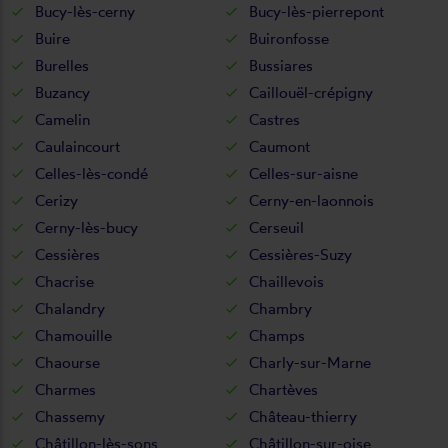
Bucy-lès-cerny
Bucy-lès-pierrepont
Buire
Buironfosse
Burelles
Bussiares
Buzancy
Caillouël-crépigny
Camelin
Castres
Caulaincourt
Caumont
Celles-lès-condé
Celles-sur-aisne
Cerizy
Cerny-en-laonnois
Cerny-lès-bucy
Cerseuil
Cessières
Cessières-Suzy
Chacrise
Chaillevois
Chalandry
Chambry
Chamouille
Champs
Chaourse
Charly-sur-Marne
Charmes
Chartèves
Chassemy
Château-thierry
Châtillon-lès-sons
Châtillon-sur-oise