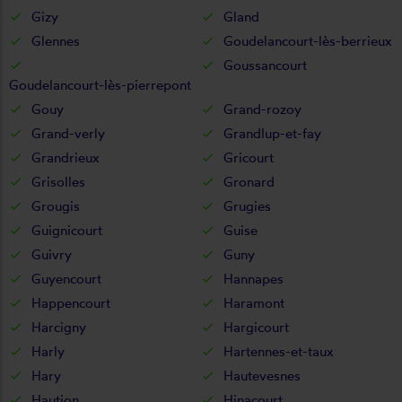
Gizy
Gland
Glennes
Goudelancourt-lès-berrieux
Goussancourt
Goudelancourt-lès-pierrepont
Gouy
Grand-rozoy
Grand-verly
Grandlup-et-fay
Grandrieux
Gricourt
Grisolles
Gronard
Grougis
Grugies
Guignicourt
Guise
Guivry
Guny
Guyencourt
Hannapes
Happencourt
Haramont
Harcigny
Hargicourt
Harly
Hartennes-et-taux
Hary
Hautevesnes
Haution
Hinacourt