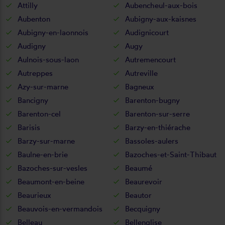
Attilly
Aubencheul-aux-bois
Aubenton
Aubigny-aux-kaisnes
Aubigny-en-laonnois
Audignicourt
Audigny
Augy
Aulnois-sous-laon
Autremencourt
Autreppes
Autreville
Azy-sur-marne
Bagneux
Bancigny
Barenton-bugny
Barenton-cel
Barenton-sur-serre
Barisis
Barzy-en-thiérache
Barzy-sur-marne
Bassoles-aulers
Baulne-en-brie
Bazoches-et-Saint-Thibaut
Bazoches-sur-vesles
Beaumé
Beaumont-en-beine
Beaurevoir
Beaurieux
Beautor
Beauvois-en-vermandois
Becquigny
Belleau
Bellenglise