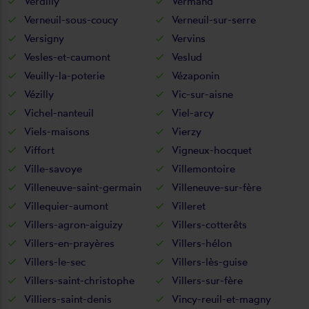
Verdilly
Vermand
Verneuil-sous-coucy
Verneuil-sur-serre
Versigny
Vervins
Vesles-et-caumont
Veslud
Veuilly-la-poterie
Vézaponin
Vézilly
Vic-sur-aisne
Vichel-nanteuil
Viel-arcy
Viels-maisons
Vierzy
Viffort
Vigneux-hocquet
Ville-savoye
Villemontoire
Villeneuve-saint-germain
Villeneuve-sur-fère
Villequier-aumont
Villeret
Villers-agron-aiguizy
Villers-cotterêts
Villers-en-prayères
Villers-hélon
Villers-le-sec
Villers-lès-guise
Villers-saint-christophe
Villers-sur-fère
Villiers-saint-denis
Vincy-reuil-et-magny