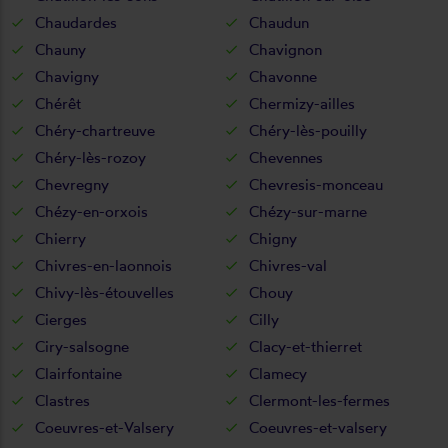
Chaudardes
Chaudun
Chauny
Chavignon
Chavigny
Chavonne
Chérêt
Chermizy-ailles
Chéry-chartreuve
Chéry-lès-pouilly
Chéry-lès-rozoy
Chevennes
Chevregny
Chevresis-monceau
Chézy-en-orxois
Chézy-sur-marne
Chierry
Chigny
Chivres-en-laonnois
Chivres-val
Chivy-lès-étouvelles
Chouy
Cierges
Cilly
Ciry-salsogne
Clacy-et-thierret
Clairfontaine
Clamecy
Clastres
Clermont-les-fermes
Coeuvres-et-Valsery
Coeuvres-et-valsery