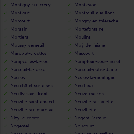
Montigny-sur-crécy
Montlevon
Montloué
Montreuil-aux-lions
Morcourt
Morgny-en-thiérache
Morsain
Mortefontaine
Mortiers
Moulins
Moussy-verneuil
Moÿ-de-l'aisne
Muret-et-crouttes
Muscourt
Nampcelles-la-cour
Nampteuil-sous-muret
Nanteuil-la-fosse
Nanteuil-notre-dame
Nauroy
Nesles-la-montagne
Neufchâtel-sur-aisne
Neuflieux
Neuilly-saint-front
Neuve-maison
Neuville-saint-amand
Neuville-sur-ailette
Neuville-sur-margival
Neuvillette
Nizy-le-comte
Nogent-l'artaud
Nogentel
Noircourt
Noroy-sur-ourcq
Nouvion-et-catillon