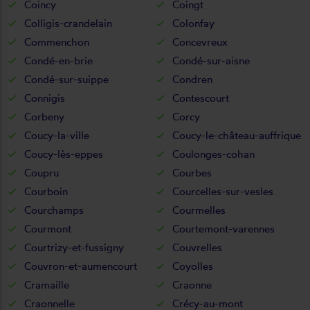
Coincy
Coingt
Colligis-crandelain
Colonfay
Commenchon
Concevreux
Condé-en-brie
Condé-sur-aisne
Condé-sur-suippe
Condren
Connigis
Contescourt
Corbeny
Corcy
Coucy-la-ville
Coucy-le-château-auffrique
Coucy-lès-eppes
Coulonges-cohan
Coupru
Courbes
Courboin
Courcelles-sur-vesles
Courchamps
Courmelles
Courmont
Courtemont-varennes
Courtrizy-et-fussigny
Couvrelles
Couvron-et-aumencourt
Coyolles
Cramaille
Craonne
Craonnelle
Crécy-au-mont