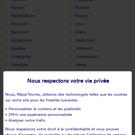
Hirson
Holnon
Homblières
Houry
Housset
Iron
Itancourt
Iviers
Jaulgonne
Jeancourt
Jeantes
Joncourt
Jouaignes
Jumencourt
Jumigny
Jussy
Juvigny
Juvincourt-et-damary
Nous respectons votre vie privée
La bouteille
La capelle
La celle-sous-montmirail
La chapelle-monthodon
Nous, Répar'Stores, utilisons des technologies telles que les cookies
La chapelle-sur-chézy
La croix-sur-ourcq
sur notre site pour les finalités suivantes :
La fère
La ferté-chevresis
• Personnaliser le contenu et les publicités
La ferté-milon
La hérie
• Offrir une expérience personnalisée
• Analyser notre trafic.
La malmaison
La neuville-bosmont
Nous respectons votre droit à la confidentialité et vous pouvez
La neuville-en-beine
La neuville-housset
choisir d'accepter, de contrôler ou de refuser l'utilisation de certains