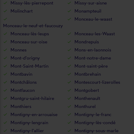
Missy-lès-pierrepont
Missy-sur-aisne
Molinchart
Monampteuil
Monceau-le-waast
Monceau-le-neuf-et-faucouzy
Monceau-lès-leups
Monceau-les-Waast
Monceau-sur-oise
Mondrepuis
Monnes
Mons-en-laonnois
Mont-d'origny
Mont-notre-dame
Mont-Saint-Martin
Mont-saint-père
Montbavin
Montbrehain
Montchâlons
Montescourt-lizerolles
Montfaucon
Montgobert
Montgru-saint-hilaire
Monthenault
Monthiers
Monthurel
Montigny-en-arrouaise
Montigny-le-franc
Montigny-lengrain
Montigny-lès-condé
Montigny-l'allier
Montigny-sous-marle