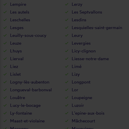
Lempire
Lerzy
Les autels
Les Septvallons
Leschelles
Lesdins
Lesges
Lesquielles-saint-germain
Leuilly-sous-coucy
Leury
Leuze
Levergies
Lhuys
Licy-clignon
Lierval
Liesse-notre-dame
Liez
Limé
Lislet
Lizy
Logny-lès-aubenton
Longpont
Longueval-barbonval
Lor
Louâtre
Loupeigne
Lucy-le-bocage
Luzoir
Ly-fontaine
L'epine-aux-bois
Maast-et-violaine
Mâchecourt
Macogny
Macquigny