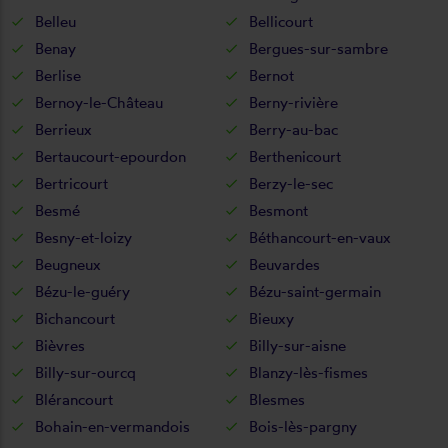
Belleu
Bellicourt
Benay
Bergues-sur-sambre
Berlise
Bernot
Bernoy-le-Château
Berny-rivière
Berrieux
Berry-au-bac
Bertaucourt-epourdon
Berthenicourt
Bertricourt
Berzy-le-sec
Besmé
Besmont
Besny-et-loizy
Béthancourt-en-vaux
Beugneux
Beuvardes
Bézu-le-guéry
Bézu-saint-germain
Bichancourt
Bieuxy
Bièvres
Billy-sur-aisne
Billy-sur-ourcq
Blanzy-lès-fismes
Blérancourt
Blesmes
Bohain-en-vermandois
Bois-lès-pargny