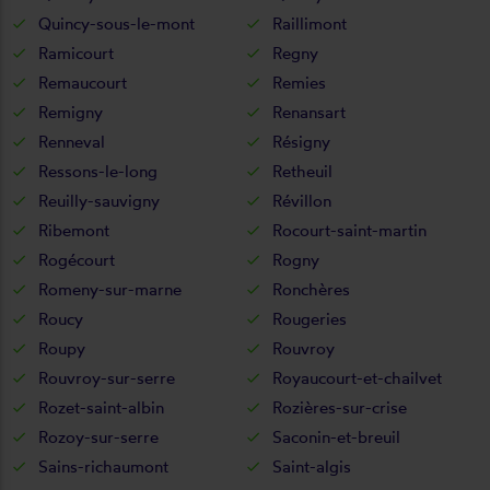
Quincy-sous-le-mont
Raillimont
Ramicourt
Regny
Remaucourt
Remies
Remigny
Renansart
Renneval
Résigny
Ressons-le-long
Retheuil
Reuilly-sauvigny
Révillon
Ribemont
Rocourt-saint-martin
Rogécourt
Rogny
Romeny-sur-marne
Ronchères
Roucy
Rougeries
Roupy
Rouvroy
Rouvroy-sur-serre
Royaucourt-et-chailvet
Rozet-saint-albin
Rozières-sur-crise
Rozoy-sur-serre
Saconin-et-breuil
Sains-richaumont
Saint-algis