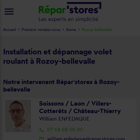
menu
Accueil
Prendre rendez-vous
Aisne
Rozoy-bellevalle
Installation et dépannage volet
roulant à Rozoy-bellevalle
Notre intervenant Répar'stores à Rozoy-
bellevalle
Soissons / Laon / Villers-
Cotterêts / Château-Thierry
William ENFEDAQUE
07 68 68 06 80
local_phone
william.enfedaque@reparstores.com
mail_outline