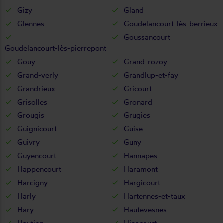
Gizy
Gland
Glennes
Goudelancourt-lès-berrieux
Goussancourt
Goudelancourt-lès-pierrepont
Gouy
Grand-rozoy
Grand-verly
Grandlup-et-fay
Grandrieux
Gricourt
Grisolles
Gronard
Grougis
Grugies
Guignicourt
Guise
Guivry
Guny
Guyencourt
Hannapes
Happencourt
Haramont
Harcigny
Hargicourt
Harly
Hartennes-et-taux
Hary
Hautevesnes
Haution
Hinacourt