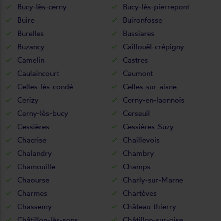
Bucy-lès-cerny
Bucy-lès-pierrepont
Buire
Buironfosse
Burelles
Bussiares
Buzancy
Caillouël-crépigny
Camelin
Castres
Caulaincourt
Caumont
Celles-lès-condé
Celles-sur-aisne
Cerizy
Cerny-en-laonnois
Cerny-lès-bucy
Cerseuil
Cessières
Cessières-Suzy
Chacrise
Chaillevois
Chalandry
Chambry
Chamouille
Champs
Chaourse
Charly-sur-Marne
Charmes
Chartèves
Chassemy
Château-thierry
Châtillon-lès-sons
Châtillon-sur-oise