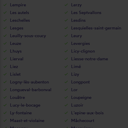
Lempire
Lerzy
Les autels
Les Septvallons
Leschelles
Lesdins
Lesges
Lesquielles-saint-germain
Leuilly-sous-coucy
Leury
Leuze
Levergies
Lhuys
Licy-clignon
Lierval
Liesse-notre-dame
Liez
Limé
Lislet
Lizy
Logny-lès-aubenton
Longpont
Longueval-barbonval
Lor
Louâtre
Loupeigne
Lucy-le-bocage
Luzoir
Ly-fontaine
L'epine-aux-bois
Maast-et-violaine
Mâchecourt