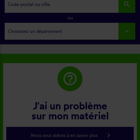
search
ou
Choisissez un département
help_outline
J'ai un problème
sur mon matériel
keyboard_arrow_right
Nous vous aidons à en savoir plus