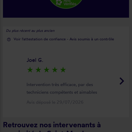
Du plus récent au plus ancien
Voir l'attestation de confiance - Avis soumis à un contrôle
help_outline
Joel G.
star_rate
star_rate
star_rate
star_rate
star_rate
keyboard_arrow_right
Intervention très efficace, par des
techniciens compétents et aimables
Avis déposé le 29/07/2026
Retrouvez nos intervenants à