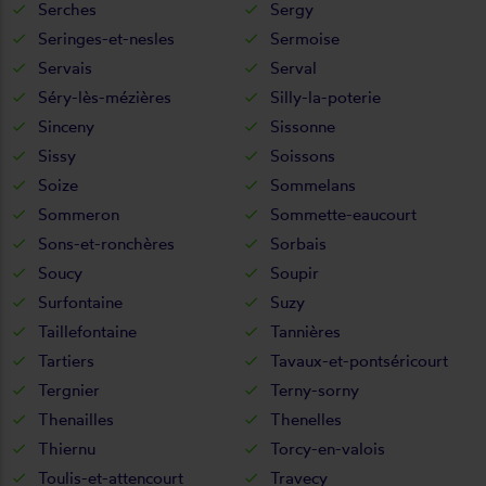
Serches
Sergy
Seringes-et-nesles
Sermoise
Servais
Serval
Séry-lès-mézières
Silly-la-poterie
Sinceny
Sissonne
Sissy
Soissons
Soize
Sommelans
Sommeron
Sommette-eaucourt
Sons-et-ronchères
Sorbais
Soucy
Soupir
Surfontaine
Suzy
Taillefontaine
Tannières
Tartiers
Tavaux-et-pontséricourt
Tergnier
Terny-sorny
Thenailles
Thenelles
Thiernu
Torcy-en-valois
Toulis-et-attencourt
Travecy