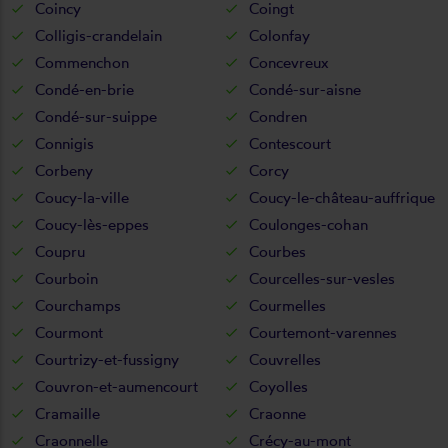
Coincy
Coingt
Colligis-crandelain
Colonfay
Commenchon
Concevreux
Condé-en-brie
Condé-sur-aisne
Condé-sur-suippe
Condren
Connigis
Contescourt
Corbeny
Corcy
Coucy-la-ville
Coucy-le-château-auffrique
Coucy-lès-eppes
Coulonges-cohan
Coupru
Courbes
Courboin
Courcelles-sur-vesles
Courchamps
Courmelles
Courmont
Courtemont-varennes
Courtrizy-et-fussigny
Couvrelles
Couvron-et-aumencourt
Coyolles
Cramaille
Craonne
Craonnelle
Crécy-au-mont