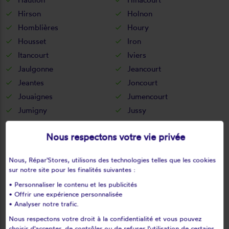
Hirson
Holnon
Homblières
Houry
Housset
Iron
Itancourt
Iviers
Jaulgonne
Jeancourt
Jeantes
Joncourt
Jouaignes
Jumencourt
Jumigny
Jussy
Juvigny
Juvincourt-et-damary
Nous respectons votre vie privée
La bouteille
La capelle
La celle-sous-montmirail
La chapelle-monthodon
Nous, Répar'Stores, utilisons des technologies telles que les cookies
La chapelle-sur-chézy
La croix-sur-ourcq
sur notre site pour les finalités suivantes :
La fère
La ferté-chevresis
• Personnaliser le contenu et les publicités
La ferté-milon
La hérie
• Offrir une expérience personnalisée
• Analyser notre trafic.
La malmaison
La neuville-bosmont
Nous respectons votre droit à la confidentialité et vous pouvez
La neuville-en-beine
La neuville-housset
choisir d'accepter, de contrôler ou de refuser l'utilisation de certains