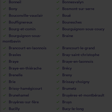
Bonneil
Bonnesvalyn
Bony
Bosmont-sur-serre
Bouconville-vauclair
Boué
Bouffignereux
Bouresches
Bourg-et-comin
Bourguignon-sous-coucy
Bourguignon-sous-
Braine
montbavin
Brancourt-en-laonnois
Brancourt-le-grand
Brasles
Bray-saint-christophe
Braye
Braye-en-laonnois
Braye-en-thiérache
Brécy
Brenelle
Breny
Brie
Brissay-choigny
Brissy-hamégicourt
Brumetz
Brunehamel
Bruyères-et-montbérault
Bruyères-sur-fère
Bruys
Bucilly
Bucy-le-long