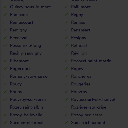
Quincy-sous-le-mont
Raillimont
Ramicourt
Regny
Remaucourt
Remies
Remigny
Renansart
Renneval
Résigny
Ressons-le-long
Retheuil
Reuilly-sauvigny
Révillon
Ribemont
Rocourt-saint-martin
Rogécourt
Rogny
Romeny-sur-marne
Ronchères
Roucy
Rougeries
Roupy
Rouvroy
Rouvroy-sur-serre
Royaucourt-et-chailvet
Rozet-saint-albin
Rozières-sur-crise
Rozoy-bellevalle
Rozoy-sur-serre
Saconin-et-breuil
Sains-richaumont