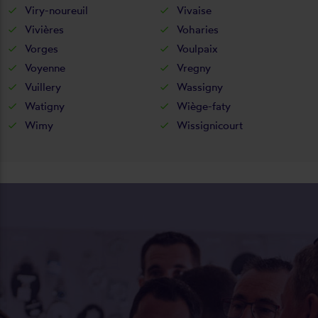
Viry-noureuil
Vivaise
Vivières
Voharies
Vorges
Voulpaix
Voyenne
Vregny
Vuillery
Wassigny
Watigny
Wiège-faty
Wimy
Wissignicourt