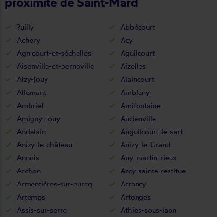
proximité de Saint-Mard
?uilly
Abbécourt
Achery
Acy
Agnicourt-et-séchelles
Aguilcourt
Aisonville-et-bernoville
Aizelles
Aizy-jouy
Alaincourt
Allemant
Ambleny
Ambrief
Amifontaine
Amigny-rouy
Ancienville
Andelain
Anguilcourt-le-sart
Anizy-le-château
Anizy-le-Grand
Annois
Any-martin-rieux
Archon
Arcy-sainte-restitue
Armentières-sur-ourcq
Arrancy
Artemps
Artonges
Assis-sur-serre
Athies-sous-laon