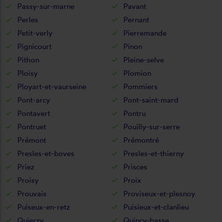
Passy-sur-marne
Pavant
Perles
Pernant
Petit-verly
Pierremande
Pignicourt
Pinon
Pithon
Pleine-selve
Ploisy
Plomion
Ployart-et-vaurseine
Pommiers
Pont-arcy
Pont-saint-mard
Pontavert
Pontru
Pontruet
Pouilly-sur-serre
Prémont
Prémontré
Presles-et-boves
Presles-et-thierny
Priez
Prisces
Proisy
Proix
Prouvais
Proviseux-et-plesnoy
Puiseux-en-retz
Puisieux-et-clanlieu
Quierzy
Quincy-basse