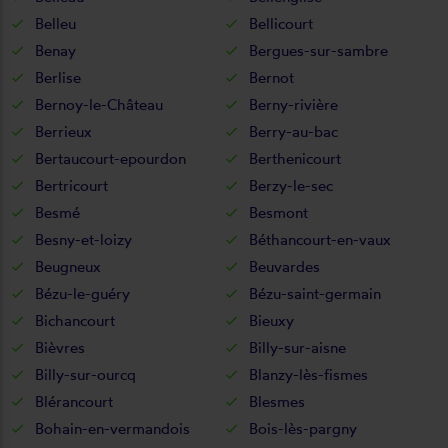
Belleu
Bellicourt
Benay
Bergues-sur-sambre
Berlise
Bernot
Bernoy-le-Château
Berny-rivière
Berrieux
Berry-au-bac
Bertaucourt-epourdon
Berthenicourt
Bertricourt
Berzy-le-sec
Besmé
Besmont
Besny-et-loizy
Béthancourt-en-vaux
Beugneux
Beuvardes
Bézu-le-guéry
Bézu-saint-germain
Bichancourt
Bieuxy
Bièvres
Billy-sur-aisne
Billy-sur-ourcq
Blanzy-lès-fismes
Blérancourt
Blesmes
Bohain-en-vermandois
Bois-lès-pargny