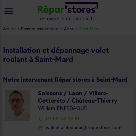
menu
Accueil
Prendre rendez-vous
Aisne
Saint-Mard
Installation et dépannage volet
roulant à Saint-Mard
Notre intervenant Répar'stores à Saint-Mard
Soissons / Laon / Villers-
Cotterêts / Château-Thierry
William ENFEDAQUE
07 68 68 06 80
local_phone
william.enfedaque@reparstores.com
mail_outline