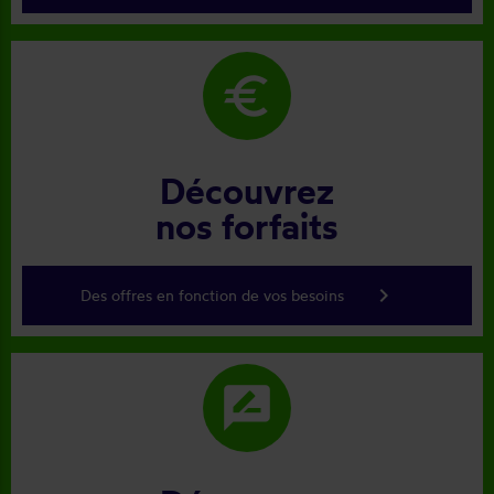
euro
Découvrez
nos forfaits
keyboard_arrow_right
Des offres en fonction de vos besoins
rate_review