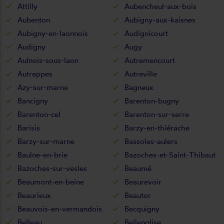
Attilly
Aubencheul-aux-bois
Aubenton
Aubigny-aux-kaisnes
Aubigny-en-laonnois
Audignicourt
Audigny
Augy
Aulnois-sous-laon
Autremencourt
Autreppes
Autreville
Azy-sur-marne
Bagneux
Bancigny
Barenton-bugny
Barenton-cel
Barenton-sur-serre
Barisis
Barzy-en-thiérache
Barzy-sur-marne
Bassoles-aulers
Baulne-en-brie
Bazoches-et-Saint-Thibaut
Bazoches-sur-vesles
Beaumé
Beaumont-en-beine
Beaurevoir
Beaurieux
Beautor
Beauvois-en-vermandois
Becquigny
Belleau
Bellenglise