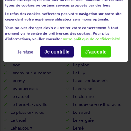
La neuville-lès-dorengt
La vallée-au-blé
types de cookies ou certains services proposés par des tiers.
La vallée-mulâtre
La ville-aux-bois-lès-dizy
Le refus des cookies n'affectera pas votre navigation sur notre site
Laffaux
cependant votre expérience utilisateur sera moins optimale.
La ville-aux-bois-lès-pontavert
Vous pouvez changer d'avis ou retirer votre consentement à tout
Laigny
Lanchy
moment via le centre de préférences des cookies. Pour plus
d'informations, veuillez consulter
notre politique de confidentialité
.
Landicourt
Landifay-et-bertaignemont
Landouzy-la-cour
Landouzy-la-ville
Je contrôle
J'accepte
Je refuse
Landricourt
Laniscourt
Laon
Lappion
Largny-sur-automne
Latilly
Launoy
Laval-en-laonnois
Lavaqueresse
Laversine
Le catelet
Le charmel
Le hérie-la-viéville
Le nouvion-en-thiérache
Le plessier-huleu
Le sourd
Le thuel
Le verguier
Lehaucourt
Lemé