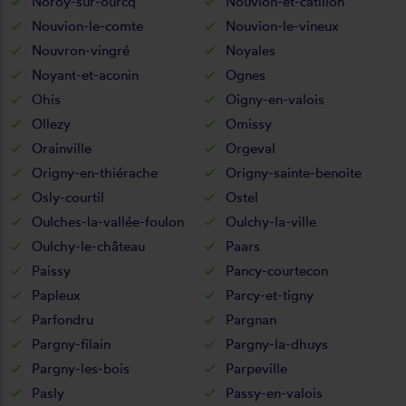
Noroy-sur-ourcq
Nouvion-et-catillon
Nouvion-le-comte
Nouvion-le-vineux
Nouvron-vingré
Noyales
Noyant-et-aconin
Ognes
Ohis
Oigny-en-valois
Ollezy
Omissy
Orainville
Orgeval
Origny-en-thiérache
Origny-sainte-benoite
Osly-courtil
Ostel
Oulches-la-vallée-foulon
Oulchy-la-ville
Oulchy-le-château
Paars
Paissy
Pancy-courtecon
Papleux
Parcy-et-tigny
Parfondru
Pargnan
Pargny-filain
Pargny-la-dhuys
Pargny-les-bois
Parpeville
Pasly
Passy-en-valois