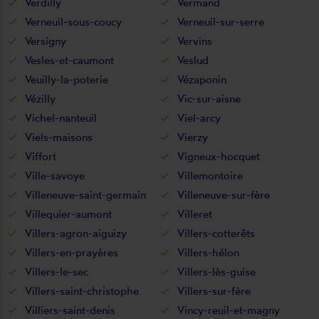
Verdilly
Vermand
Verneuil-sous-coucy
Verneuil-sur-serre
Versigny
Vervins
Vesles-et-caumont
Veslud
Veuilly-la-poterie
Vézaponin
Vézilly
Vic-sur-aisne
Vichel-nanteuil
Viel-arcy
Viels-maisons
Vierzy
Viffort
Vigneux-hocquet
Ville-savoye
Villemontoire
Villeneuve-saint-germain
Villeneuve-sur-fère
Villequier-aumont
Villeret
Villers-agron-aiguizy
Villers-cotterêts
Villers-en-prayères
Villers-hélon
Villers-le-sec
Villers-lès-guise
Villers-saint-christophe
Villers-sur-fère
Villiers-saint-denis
Vincy-reuil-et-magny