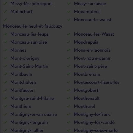
Missy-lès-pierrepont
Missy-sur-aisne
Molinchart
Monampteuil
Monceau-le-waast
Monceau-le-neuf-et-faucouzy
Monceau-lès-leups
Monceau-les-Waast
Monceau-sur-oise
Mondrepuis
Monnes
Mons-en-laonnois
Mont-d'origny
Mont-notre-dame
Mont-Saint-Martin
Mont-saint-père
Montbavin
Montbrehain
Montchâlons
Montescourt-lizerolles
Montfaucon
Montgobert
Montgru-saint-hilaire
Monthenault
Monthiers
Monthurel
Montigny-en-arrouaise
Montigny-le-franc
Montigny-lengrain
Montigny-lès-condé
Montigny-l'allier
Montigny-sous-marle