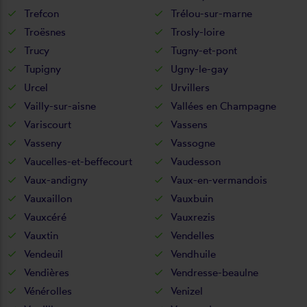
Trefcon
Trélou-sur-marne
Troësnes
Trosly-loire
Trucy
Tugny-et-pont
Tupigny
Ugny-le-gay
Urcel
Urvillers
Vailly-sur-aisne
Vallées en Champagne
Variscourt
Vassens
Vasseny
Vassogne
Vaucelles-et-beffecourt
Vaudesson
Vaux-andigny
Vaux-en-vermandois
Vauxaillon
Vauxbuin
Vauxcéré
Vauxrezis
Vauxtin
Vendelles
Vendeuil
Vendhuile
Vendières
Vendresse-beaulne
Vénérolles
Venizel