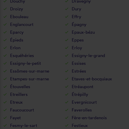
Douchy
Dravegny
Droizy
Dury
Ebouleau
Effry
Englancourt
Épagny
Eparcy
Epaux-bézu
Épieds
Eppes
Erlon
Erloy
Esquéhéries
Essigny-le-grand
Essigny-le-petit
Essises
Essômes-sur-marne
Estrées
Etampes-sur-marne
Etaves-et-bocquiaux
Étouvelles
Etréaupont
Etreillers
Étrépilly
Etreux
Evergnicourt
Faucoucourt
Faverolles
Fayet
Fère-en-tardenois
Fesmy-le-sart
Festieux