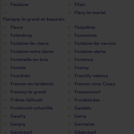
Fieulaine
Filain
Flavy-le-martel
Flavigny-le-grand-et-beaurain
Fleury
Fluquières
Folembray
Fonsomme
Fontaine-lès-clercs
Fontaine-lès-vervins
Fontaine-notre-dame
Fontaine-uterte
Fontenelle-en-brie
Fontenoy
Foreste
Fossoy
Fourdrain
Francilly-selency
Fresnes-en-tardenois
Fresnes-sous-Coucy
Fresnoy-le-grand
Fressancourt
Frières-faillouël
Froidestrées
Froidmont-cohartille
Gandelu
Gauchy
Gercy
Gergny
Germaine
Gernicourt
Gibercourt