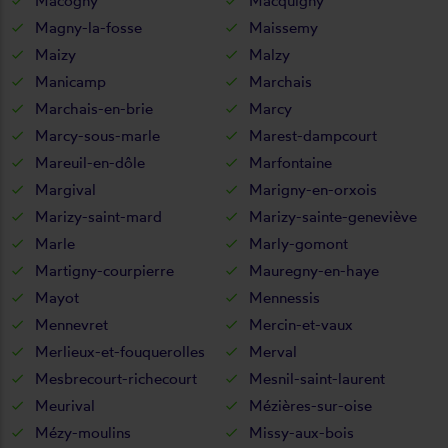
Macogny
Macquigny
Magny-la-fosse
Maissemy
Maizy
Malzy
Manicamp
Marchais
Marchais-en-brie
Marcy
Marcy-sous-marle
Marest-dampcourt
Mareuil-en-dôle
Marfontaine
Margival
Marigny-en-orxois
Marizy-saint-mard
Marizy-sainte-geneviève
Marle
Marly-gomont
Martigny-courpierre
Mauregny-en-haye
Mayot
Mennessis
Mennevret
Mercin-et-vaux
Merlieux-et-fouquerolles
Merval
Mesbrecourt-richecourt
Mesnil-saint-laurent
Meurival
Mézières-sur-oise
Mézy-moulins
Missy-aux-bois