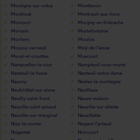
Montigny-sur-crécy
Montlevon
Montloué
Montreuil-aux-lions
Morcourt
Morgny-en-thiérache
Morsain
Mortefontaine
Mortiers
Moulins
Moussy-verneuil
Moÿ-de-l'aisne
Muret-et-crouttes
Muscourt
Nampcelles-la-cour
Nampteuil-sous-muret
Nanteuil-la-fosse
Nanteuil-notre-dame
Nauroy
Nesles-la-montagne
Neufchâtel-sur-aisne
Neuflieux
Neuilly-saint-front
Neuve-maison
Neuville-saint-amand
Neuville-sur-ailette
Neuville-sur-margival
Neuvillette
Nizy-le-comte
Nogent-l'artaud
Nogentel
Noircourt