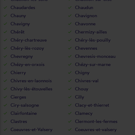
Chaudardes
Chaudun
Chauny
Chavignon
Chavigny
Chavonne
Chérêt
Chermizy-ailles
Chéry-chartreuve
Chéry-lès-pouilly
Chéry-lès-rozoy
Chevennes
Chevregny
Chevresis-monceau
Chézy-en-orxois
Chézy-sur-marne
Chierry
Chigny
Chivres-en-laonnois
Chivres-val
Chivy-lès-étouvelles
Chouy
Cierges
Cilly
Ciry-salsogne
Clacy-et-thierret
Clairfontaine
Clamecy
Clastres
Clermont-les-fermes
Coeuvres-et-Valsery
Coeuvres-et-valsery