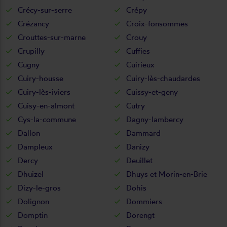
Crécy-sur-serre
Crépy
Crézancy
Croix-fonsommes
Crouttes-sur-marne
Crouy
Crupilly
Cuffies
Cugny
Cuirieux
Cuiry-housse
Cuiry-lès-chaudardes
Cuiry-lès-iviers
Cuissy-et-geny
Cuisy-en-almont
Cutry
Cys-la-commune
Dagny-lambercy
Dallon
Dammard
Dampleux
Danizy
Dercy
Deuillet
Dhuizel
Dhuys et Morin-en-Brie
Dizy-le-gros
Dohis
Dolignon
Dommiers
Domptin
Dorengt