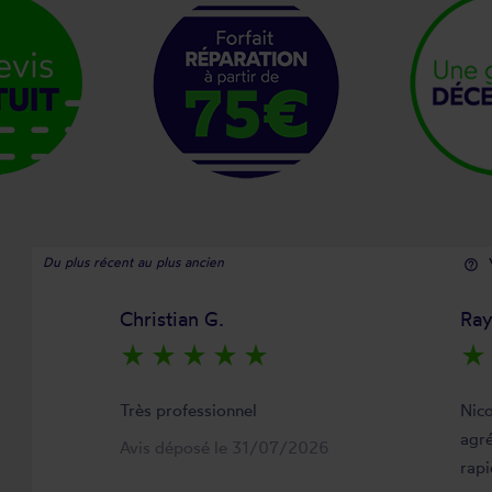
Du plus récent au plus ancien
help_outline
Christian G.
Ra
star_rate
star_rate
star_rate
star_rate
star_rate
star_rate
Très professionnel
Nico
agré
Avis déposé le 31/07/2026
rapi