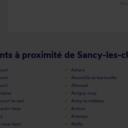
Avi
nts à proximité de Sancy-les-
ourt
Achery
ourt
Aisonville-et-bernoville
ourt
Allemant
ntaine
Amigny-rouy
court-le-sart
Anizy-le-château
rtin-rieux
Archon
cy
Artemps
-sous-laon
Attilly