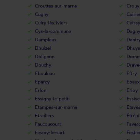
Crouttes-sur-marne
Crouy
Cugny
Cuirie
Cuiry-lès-iviers
Cuiss
Cys-la-commune
Dagny
Dampleux
Daniz
Dhuizel
Dhuys
Dolignon
Domm
Douchy
Drave
Ebouleau
Effry
Eparcy
Epaux
Erlon
Erloy
Essigny-le-petit
Essise
Etampes-sur-marne
Etave
Etreillers
Étrépi
Faucoucourt
Favero
Fesmy-le-sart
Festie