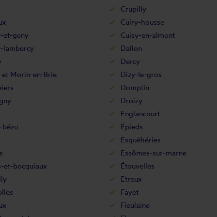
Crupilly
ux
Cuiry-housse
y-et-geny
Cuisy-en-almont
-lambercy
Dallon
y
Dercy
 et Morin-en-Brie
Dizy-le-gros
iers
Domptin
gny
Droizy
Englancourt
-bézu
Épieds
Esquéhéries
s
Essômes-sur-marne
s-et-bocquiaux
Étouvelles
lly
Etreux
lles
Fayet
ux
Fieulaine