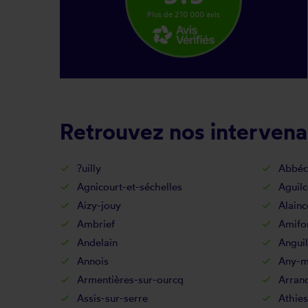
Plus de 210 000 avis
Retrouvez nos intervena
?uilly
Abbéc
Agnicourt-et-séchelles
Aguilc
Aizy-jouy
Alainc
Ambrief
Amifo
Andelain
Anguil
Annois
Any-ma
Armentières-sur-ourcq
Arran
Assis-sur-serre
Athies