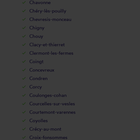
Chavonne
Chéry-lès-pouilly
Chevresis-monceau
Chigny
Chouy
Clacy-et-thierret
Clermont-les-fermes
Coingt
Concevreux
Condren
Corcy
Coulonges-cohan
Courcelles-sur-vesles
Courtemont-varennes
Coyolles
Crécy-au-mont
Croix-fonsommes