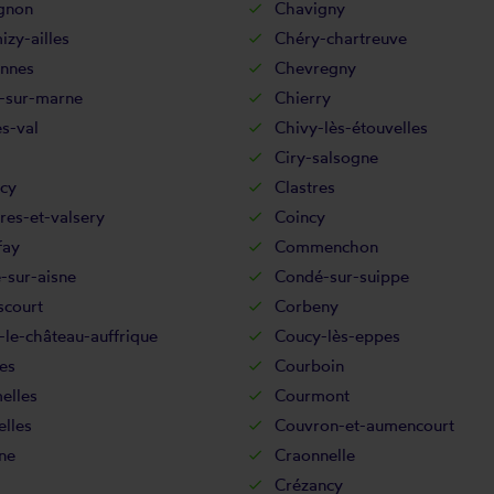
gnon
Chavigny
zy-ailles
Chéry-chartreuve
nnes
Chevregny
-sur-marne
Chierry
s-val
Chivy-lès-étouvelles
Ciry-salsogne
cy
Clastres
res-et-valsery
Coincy
fay
Commenchon
-sur-aisne
Condé-sur-suippe
scourt
Corbeny
le-château-auffrique
Coucy-lès-eppes
es
Courboin
elles
Courmont
lles
Couvron-et-aumencourt
ne
Craonnelle
Crézancy