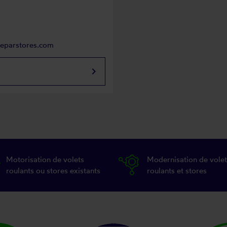
reparstores.com
keyboard_arrow_right
Motorisation de volets
Modernisation de volet
roulants ou stores existants
roulants et stores