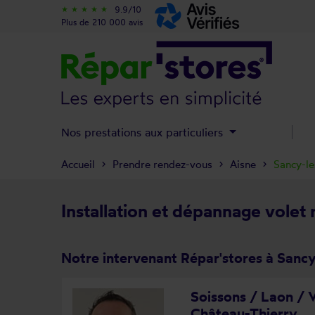
9.9/10
star_rate
star_rate
star_rate
star_rate
star_rate
Plus de 210 000 avis
Nos prestations aux particuliers
Accueil
Prendre rendez-vous
Aisne
Sancy-l
Installation et dépannage volet
Notre intervenant Répar'stores à Sanc
Soissons / Laon / V
Château-Thierry