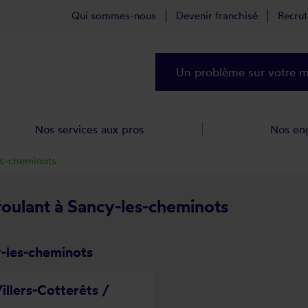
Qui sommes-nous
Devenir franchisé
Recru
Un problème sur votre ma
Nos services aux pros
Nos en
es-cheminots
 roulant à Sancy-les-cheminots
y-les-cheminots
illers-Cotterêts /