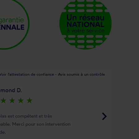
Voir l'attestation de confiance - Avis soumis à un contrôle
ymond D.
star_rate
star_rate
star_rate
star_rate
keyboard_arrow_right
las est compétent et très
able. Merci pour son intervention
de.