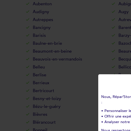
Aubenton
Aubig
Audigny
Augy
Autreppes
Autrev
Bancigny
Baren
Barisis
Barzy-
Baulne-en-brie
Bazoc
Beaumont-en-beine
Beaur
Beauvois-en-vermandois
Becqu
Belleu
Bellic
Berlise
Berno
Berrieux
Berry
Bertricourt
Berzy-
Nous, Répar'Store
Besny-et-loizy
Bétha
:
Bézu-le-guéry
Bézu-
• Personnaliser l
Bièvres
Billy-
• Offrir une exp
Blérancourt
• Analyser notre 
Blesm
Bonneil
Bonne
Nous respectons v