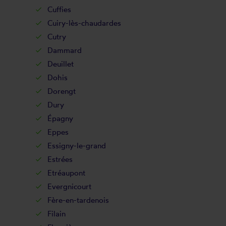
Cuffies
Cuiry-lès-chaudardes
Cutry
Dammard
Deuillet
Dohis
Dorengt
Dury
Épagny
Eppes
Essigny-le-grand
Estrées
Etréaupont
Evergnicourt
Fère-en-tardenois
Filain