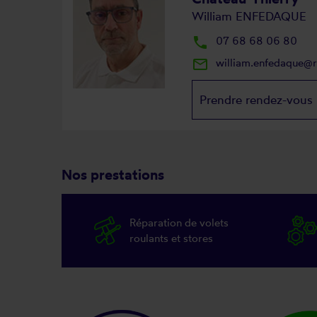
William ENFEDAQUE
local_phone
07 68 68 06 80
mail_outline
william.enfedaque@
Prendre rendez-vous
Nos prestations
Réparation de volets
roulants et stores