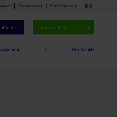
tement
Récompenses
Contactez-nous
tériel ?
Prendre RDV
keyboard_arrow_right
gagements
Nos forfaits