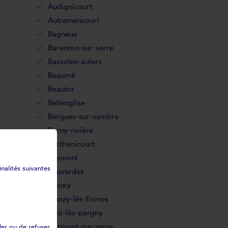
Audignicourt
Autremencourt
Bagneux
Barenton-sur-serre
Bassoles-aulers
Beaumé
Beautor
Bellenglise
Bergues-sur-sambre
Berny-rivière
Berthenicourt
Besmont
inalités suivantes
Beuvardes
Bieuxy
Blanzy-lès-fismes
Bois-lès-pargny
Bosmont-sur-serre
ler ou de refuser