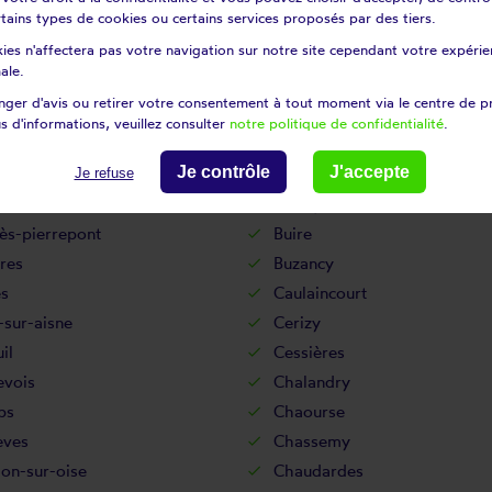
certains types de cookies ou certains services proposés par des tiers.
Bouffignereux
ies n'affectera pas votre navigation sur notre site cependant votre expérien
uignon-sous-coucy
Bourguignon-sous-montbavi
ale.
urt-le-grand
Brasles
ger d'avis ou retirer votre consentement à tout moment via le centre de p
-en-laonnois
Braye-en-thiérache
s d'informations, veuillez consulter
notre politique de confidentialité
.
Brie
Je contrôle
J'accepte
tz
Brunehamel
Je refuse
Bucilly
ès-pierrepont
Buire
res
Buzancy
es
Caulaincourt
-sur-aisne
Cerizy
il
Cessières
evois
Chalandry
ps
Chaourse
èves
Chassemy
lon-sur-oise
Chaudardes