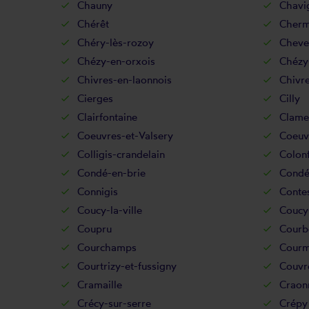
Chauny
Chavi
Chérêt
Chermi
Chéry-lès-rozoy
Cheve
Chézy-en-orxois
Chézy
Chivres-en-laonnois
Chivre
Cierges
Cilly
Clairfontaine
Clame
Coeuvres-et-Valsery
Coeuv
Colligis-crandelain
Colon
Condé-en-brie
Condé
Connigis
Conte
Coucy-la-ville
Coucy-
Coupru
Courb
Courchamps
Courm
Courtrizy-et-fussigny
Couvre
Cramaille
Craon
Crécy-sur-serre
Crépy