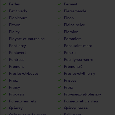
Perles
Pernant
Petit-verly
Pierremande
Pignicourt
Pinon
Pithon
Pleine-selve
Ploisy
Plomion
Ployart-et-vaurseine
Pommiers
Pont-arcy
Pont-saint-mard
Pontavert
Pontru
Pontruet
Pouilly-sur-serre
Prémont
Prémontré
Presles-et-boves
Presles-et-thierny
Priez
Prisces
Proisy
Proix
Prouvais
Proviseux-et-plesnoy
Puiseux-en-retz
Puisieux-et-clanlieu
Quierzy
Quincy-basse
Quincy-sous-le-mont
Raillimont