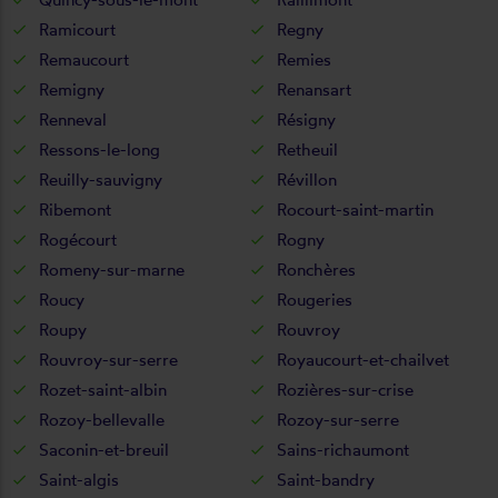
Ramicourt
Regny
Remaucourt
Remies
Remigny
Renansart
Renneval
Résigny
Ressons-le-long
Retheuil
Reuilly-sauvigny
Révillon
Ribemont
Rocourt-saint-martin
Rogécourt
Rogny
Romeny-sur-marne
Ronchères
Roucy
Rougeries
Roupy
Rouvroy
Rouvroy-sur-serre
Royaucourt-et-chailvet
Rozet-saint-albin
Rozières-sur-crise
Rozoy-bellevalle
Rozoy-sur-serre
Saconin-et-breuil
Sains-richaumont
Saint-algis
Saint-bandry