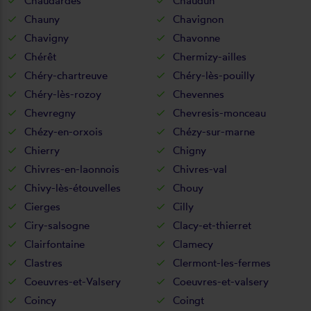
Chaudardes
Chaudun
Chauny
Chavignon
Chavigny
Chavonne
Chérêt
Chermizy-ailles
Chéry-chartreuve
Chéry-lès-pouilly
Chéry-lès-rozoy
Chevennes
Chevregny
Chevresis-monceau
Chézy-en-orxois
Chézy-sur-marne
Chierry
Chigny
Chivres-en-laonnois
Chivres-val
Chivy-lès-étouvelles
Chouy
Cierges
Cilly
Ciry-salsogne
Clacy-et-thierret
Clairfontaine
Clamecy
Clastres
Clermont-les-fermes
Coeuvres-et-Valsery
Coeuvres-et-valsery
Coincy
Coingt