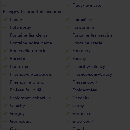
Flavy-le-martel
Flavigny-le-grand-et-beaurain
Fleury
Fluquières
Folembray
Fonsomme
Fontaine-lès-clercs
Fontaine-lès-vervins
Fontaine-notre-dame
Fontaine-uterte
Fontenelle-en-brie
Fontenoy
Foreste
Fossoy
Fourdrain
Francilly-selency
Fresnes-en-tardenois
Fresnes-sous-Coucy
Fresnoy-le-grand
Fressancourt
Frières-faillouël
Froidestrées
Froidmont-cohartille
Gandelu
Gauchy
Gercy
Gergny
Germaine
Gernicourt
Gibercourt
Gizy
Gland