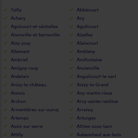
?uilly
Abbécourt
Achery
Acy
Agnicourt-et-séchelles
Aguilcourt
Aisonville-et-bernoville
Aizelles
Aizy-jouy
Alaincourt
Allemant
Ambleny
Ambrief
Amifontaine
Amigny-rouy
Ancienville
Andelain
Anguilcourt-le-sart
Anizy-le-château
Anizy-le-Grand
Annois
Any-martin-rieux
Archon
Arcy-sainte-restitue
Armentières-sur-ourcq
Arrancy
Artemps
Artonges
Assis-sur-serre
Athies-sous-laon
Attilly
Aubencheul-aux-bois