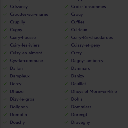
Crézancy
Croix-fonsommes
Crouttes-sur-marne
Crouy
Crupilly
Cuffies
Cugny
Cuirieux
Cuiry-housse
Cuiry-lès-chaudardes
Cuiry-lès-iviers
Cuissy-et-geny
Cuisy-en-almont
Cutry
Cys-la-commune
Dagny-lambercy
Dallon
Dammard
Dampleux
Danizy
Dercy
Deuillet
Dhuizel
Dhuys et Morin-en-Brie
Dizy-le-gros
Dohis
Dolignon
Dommiers
Domptin
Dorengt
Douchy
Dravegny