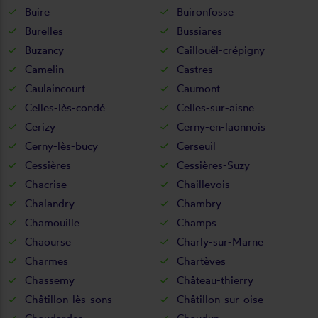
Buire
Buironfosse
Burelles
Bussiares
Buzancy
Caillouël-crépigny
Camelin
Castres
Caulaincourt
Caumont
Celles-lès-condé
Celles-sur-aisne
Cerizy
Cerny-en-laonnois
Cerny-lès-bucy
Cerseuil
Cessières
Cessières-Suzy
Chacrise
Chaillevois
Chalandry
Chambry
Chamouille
Champs
Chaourse
Charly-sur-Marne
Charmes
Chartèves
Chassemy
Château-thierry
Châtillon-lès-sons
Châtillon-sur-oise