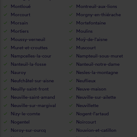
Montloué
Montreuil-aux-lions
Morcourt
Morgny-en-thiérache
Morsain
Mortefontaine
Mortiers
Moulins
Moussy-verneuil
Moÿ-de-l'aisne
Muret-et-crouttes
Muscourt
Nampcelles-la-cour
Nampteuil-sous-muret
Nanteuil-la-fosse
Nanteuil-notre-dame
Nauroy
Nesles-la-montagne
Neufchâtel-sur-aisne
Neuflieux
Neuilly-saint-front
Neuve-maison
Neuville-saint-amand
Neuville-sur-ailette
Neuville-sur-margival
Neuvillette
Nizy-le-comte
Nogent-l'artaud
Nogentel
Noircourt
Noroy-sur-ourcq
Nouvion-et-catillon