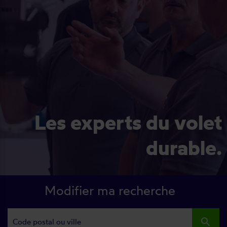
Les experts du volet
durable.
Modifier ma recherche
search