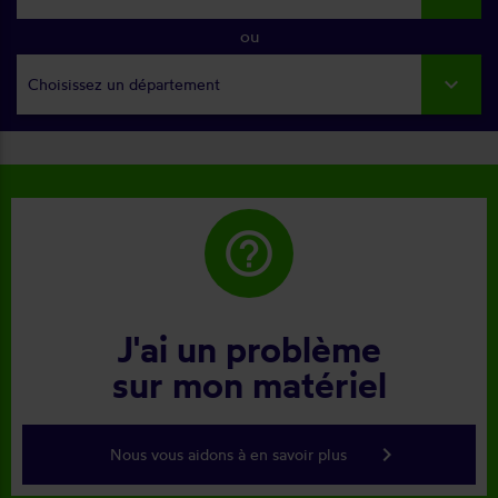
ou
Choisissez un département
help_outline
J'ai un problème
sur mon matériel
keyboard_arrow_right
Nous vous aidons à en savoir plus