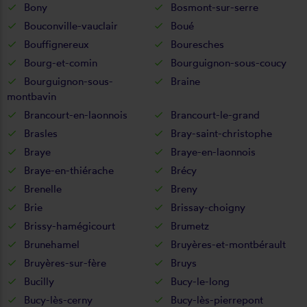
Bony
Bosmont-sur-serre
Bouconville-vauclair
Boué
Bouffignereux
Bouresches
Bourg-et-comin
Bourguignon-sous-coucy
Bourguignon-sous-
Braine
montbavin
Brancourt-en-laonnois
Brancourt-le-grand
Brasles
Bray-saint-christophe
Braye
Braye-en-laonnois
Braye-en-thiérache
Brécy
Brenelle
Breny
Brie
Brissay-choigny
Brissy-hamégicourt
Brumetz
Brunehamel
Bruyères-et-montbérault
Bruyères-sur-fère
Bruys
Bucilly
Bucy-le-long
Bucy-lès-cerny
Bucy-lès-pierrepont