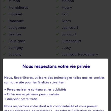
Hirson
Holnon
Homblières
Houry
Housset
Iron
Itancourt
Iviers
Jaulgonne
Jeancourt
Jeantes
Joncourt
Jouaignes
Jumencourt
Jumigny
Jussy
Juvigny
Juvincourt-et-damary
La bouteille
La capelle
Nous respectons votre vie privée
La celle-sous-montmirail
La chapelle-monthodon
La chapelle-sur-chézy
La croix-sur-ourcq
Nous, Répar'Stores, utilisons des technologies telles que les cookies
La fère
La ferté-chevresis
sur notre site pour les finalités suivantes :
La ferté-milon
La hérie
• Personnaliser le contenu et les publicités
La malmaison
La neuville-bosmont
• Offrir une expérience personnalisée
• Analyser notre trafic.
La neuville-en-beine
La neuville-housset
Nous respectons votre droit à la confidentialité et vous pouvez
La neuville-lès-dorengt
La vallée-au-blé
choisir d'accepter, de contrôler ou de refuser l'utilisation de certains