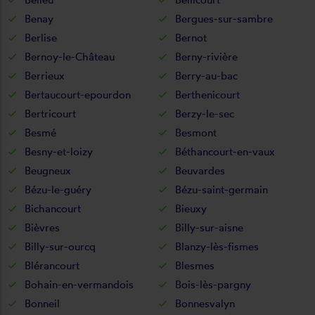
Benay
Bergues-sur-sambre
Berlise
Bernot
Bernoy-le-Château
Berny-rivière
Berrieux
Berry-au-bac
Bertaucourt-epourdon
Berthenicourt
Bertricourt
Berzy-le-sec
Besmé
Besmont
Besny-et-loizy
Béthancourt-en-vaux
Beugneux
Beuvardes
Bézu-le-guéry
Bézu-saint-germain
Bichancourt
Bieuxy
Bièvres
Billy-sur-aisne
Billy-sur-ourcq
Blanzy-lès-fismes
Blérancourt
Blesmes
Bohain-en-vermandois
Bois-lès-pargny
Bonneil
Bonnesvalyn