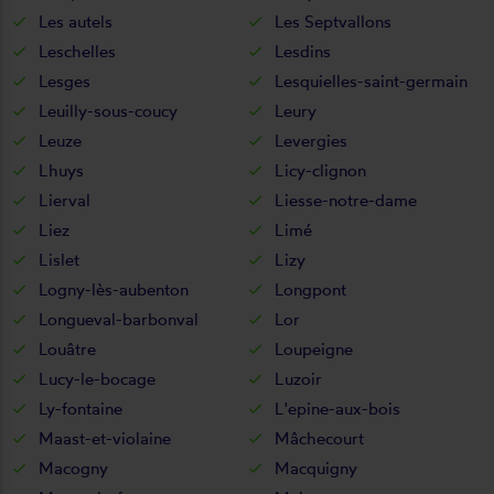
Les autels
Les Septvallons
Leschelles
Lesdins
Lesges
Lesquielles-saint-germain
Leuilly-sous-coucy
Leury
Leuze
Levergies
Lhuys
Licy-clignon
Lierval
Liesse-notre-dame
Liez
Limé
Lislet
Lizy
Logny-lès-aubenton
Longpont
Longueval-barbonval
Lor
Louâtre
Loupeigne
Lucy-le-bocage
Luzoir
Ly-fontaine
L'epine-aux-bois
Maast-et-violaine
Mâchecourt
Macogny
Macquigny