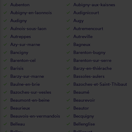
Aubenton
Aubigny-aux-kaisnes
Aubigny-en-laonnois
Audignicourt
Audigny
Augy
Aulnois-sous-laon
Autremencourt
Autreppes
Autreville
Azy-sur-marne
Bagneux
Bancigny
Barenton-bugny
Barenton-cel
Barenton-sur-serre
Barisis
Barzy-en-thiérache
Barzy-sur-marne
Bassoles-aulers
Baulne-en-brie
Bazoches-et-Saint-Thibaut
Bazoches-sur-vesles
Beaumé
Beaumont-en-beine
Beaurevoir
Beaurieux
Beautor
Beauvois-en-vermandois
Becquigny
Belleau
Bellenglise
Belleu
Bellicourt