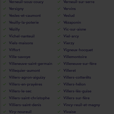
Verneuil-sous-coucy
Verneuil-sur-serre
Versigny
Vervins
Vesles-et-caumont
Veslud
Veuilly-la-poterie
Vézaponin
Vézilly
Vic-sur-aisne
Vichel-nanteuil
Viel-arcy
Viels-maisons
Vierzy
Viffort
Vigneux-hocquet
Ville-savoye
Villemontoire
Villeneuve-saint-germain
Villeneuve-sur-fère
Villequier-aumont
Villeret
Villers-agron-aiguizy
Villers-cotterêts
Villers-en-prayères
Villers-hélon
Villers-le-sec
Villers-lès-guise
Villers-saint-christophe
Villers-sur-fère
Villiers-saint-denis
Vincy-reuil-et-magny
Viry-noureuil
Vivaise