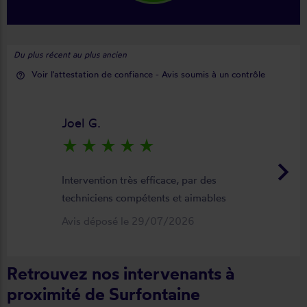
Du plus récent au plus ancien
Voir l'attestation de confiance - Avis soumis à un contrôle
help_outline
Joel G.
star_rate
star_rate
star_rate
star_rate
star_rate
keyboard_arrow_right
Intervention très efficace, par des
techniciens compétents et aimables
Avis déposé le 29/07/2026
Retrouvez nos intervenants à
proximité de Surfontaine