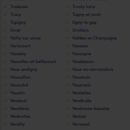
Troësnes
Trosly-loire
Trucy
Tugny-et-pont
Tupigny
Ugny-le-gay
Urcel
Urvillers
Vailly-sur-aisne
Vallées en Champagne
Variscourt
Vassens
Vasseny
Vassogne
Vaucelles-et-beffecourt
Vaudesson
Vaux-andigny
Vaux-en-vermandois
Vauxaillon
Vauxbuin
Vauxcéré
Vauxrezis
Vauxtin
Vendelles
Vendeuil
Vendhuile
Vendières
Vendresse-beaulne
Vénérolles
Venizel
Verdilly
Vermand