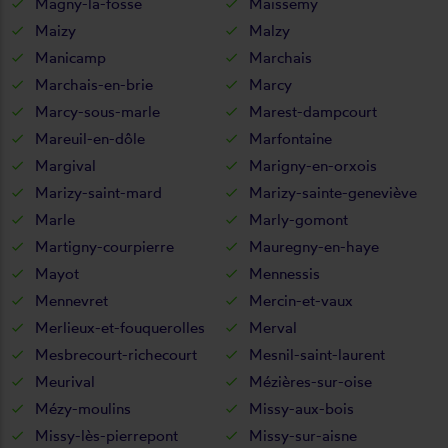
Magny-la-fosse
Maissemy
Maizy
Malzy
Manicamp
Marchais
Marchais-en-brie
Marcy
Marcy-sous-marle
Marest-dampcourt
Mareuil-en-dôle
Marfontaine
Margival
Marigny-en-orxois
Marizy-saint-mard
Marizy-sainte-geneviève
Marle
Marly-gomont
Martigny-courpierre
Mauregny-en-haye
Mayot
Mennessis
Mennevret
Mercin-et-vaux
Merlieux-et-fouquerolles
Merval
Mesbrecourt-richecourt
Mesnil-saint-laurent
Meurival
Mézières-sur-oise
Mézy-moulins
Missy-aux-bois
Missy-lès-pierrepont
Missy-sur-aisne