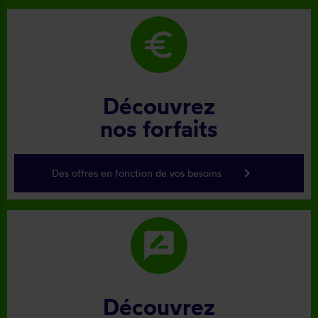
euro
Découvrez
nos forfaits
keyboard_arrow_right
Des offres en fonction de vos besoins
rate_review
Découvrez