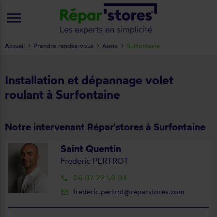
menu
Accueil
Prendre rendez-vous
Aisne
Surfontaine
Installation et dépannage volet
roulant à Surfontaine
Notre intervenant Répar'stores à Surfontaine
Saint Quentin
Frederic PERTROT
06 07 22 59 93
local_phone
frederic.pertrot@reparstores.com
mail_outline