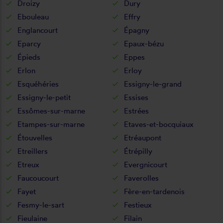
Droizy
Dury
Ebouleau
Effry
Englancourt
Épagny
Eparcy
Epaux-bézu
Épieds
Eppes
Erlon
Erloy
Esquéhéries
Essigny-le-grand
Essigny-le-petit
Essises
Essômes-sur-marne
Estrées
Etampes-sur-marne
Etaves-et-bocquiaux
Étouvelles
Etréaupont
Etreillers
Étrépilly
Etreux
Evergnicourt
Faucoucourt
Faverolles
Fayet
Fère-en-tardenois
Fesmy-le-sart
Festieux
Fieulaine
Filain