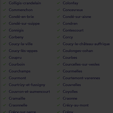
Colligis-crandelain
Colonfay
Commenchon
Concevreux
Condé-en-brie
Condé-sur-aisne
Condé-sur-suippe
Condren
Connigis
Contescourt
Corbeny
Corcy
Coucy-la-ville
Coucy-le-château-auffrique
Coucy-lès-eppes
Coulonges-cohan
Coupru
Courbes
Courboin
Courcelles-sur-vesles
Courchamps
Courmelles
Courmont
Courtemont-varennes
Courtrizy-et-fussigny
Couvrelles
Couvron-et-aumencourt
Coyolles
Cramaille
Craonne
Craonnelle
Crécy-au-mont
Crécy-sur-serre
Crépy