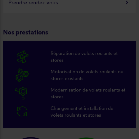
keyboard_arrow_right
Prendre rendez-vous
Nos prestations
Réparation de volets roulants et
stores
Motorisation de volets roulants ou
stores existants
Modernisation de volets roulants et
stores
Changement et installation de
volets roulants et stores