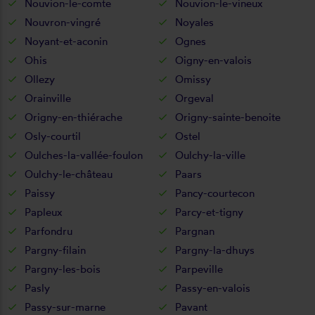
Nouvion-le-comte
Nouvion-le-vineux
Nouvron-vingré
Noyales
Noyant-et-aconin
Ognes
Ohis
Oigny-en-valois
Ollezy
Omissy
Orainville
Orgeval
Origny-en-thiérache
Origny-sainte-benoite
Osly-courtil
Ostel
Oulches-la-vallée-foulon
Oulchy-la-ville
Oulchy-le-château
Paars
Paissy
Pancy-courtecon
Papleux
Parcy-et-tigny
Parfondru
Pargnan
Pargny-filain
Pargny-la-dhuys
Pargny-les-bois
Parpeville
Pasly
Passy-en-valois
Passy-sur-marne
Pavant