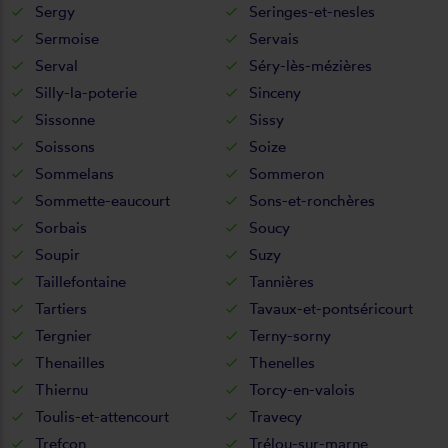
Sergy
Seringes-et-nesles
Sermoise
Servais
Serval
Séry-lès-mézières
Silly-la-poterie
Sinceny
Sissonne
Sissy
Soissons
Soize
Sommelans
Sommeron
Sommette-eaucourt
Sons-et-ronchères
Sorbais
Soucy
Soupir
Suzy
Taillefontaine
Tannières
Tartiers
Tavaux-et-pontséricourt
Tergnier
Terny-sorny
Thenailles
Thenelles
Thiernu
Torcy-en-valois
Toulis-et-attencourt
Travecy
Trefcon
Trélou-sur-marne