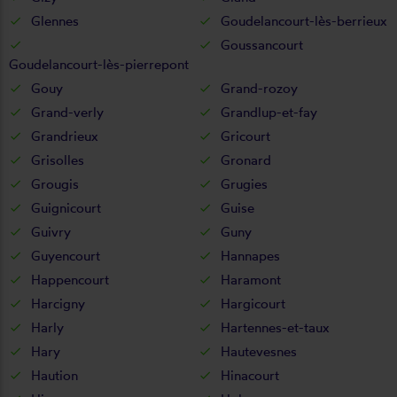
Glennes
Goudelancourt-lès-berrieux
Goussancourt
Goudelancourt-lès-pierrepont
Gouy
Grand-rozoy
Grand-verly
Grandlup-et-fay
Grandrieux
Gricourt
Grisolles
Gronard
Grougis
Grugies
Guignicourt
Guise
Guivry
Guny
Guyencourt
Hannapes
Happencourt
Haramont
Harcigny
Hargicourt
Harly
Hartennes-et-taux
Hary
Hautevesnes
Haution
Hinacourt