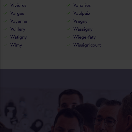
Vivières
Voharies
Vorges
Voulpaix
Voyenne
Vregny
Vuillery
Wassigny
Watigny
Wiège-faty
Wimy
Wissignicourt