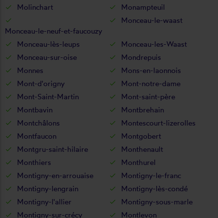
Molinchart
Monampteuil
Monceau-le-waast
Monceau-le-neuf-et-faucouzy
Monceau-lès-leups
Monceau-les-Waast
Monceau-sur-oise
Mondrepuis
Monnes
Mons-en-laonnois
Mont-d'origny
Mont-notre-dame
Mont-Saint-Martin
Mont-saint-père
Montbavin
Montbrehain
Montchâlons
Montescourt-lizerolles
Montfaucon
Montgobert
Montgru-saint-hilaire
Monthenault
Monthiers
Monthurel
Montigny-en-arrouaise
Montigny-le-franc
Montigny-lengrain
Montigny-lès-condé
Montigny-l'allier
Montigny-sous-marle
Montigny-sur-crécy
Montlevon