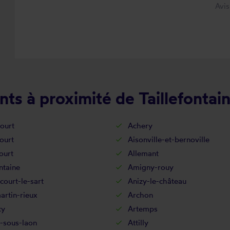
Avi
ts à proximité de Taillefontai
ourt
Achery
ourt
Aisonville-et-bernoville
ourt
Allemant
ntaine
Amigny-rouy
court-le-sart
Anizy-le-château
rtin-rieux
Archon
cy
Artemps
-sous-laon
Attilly