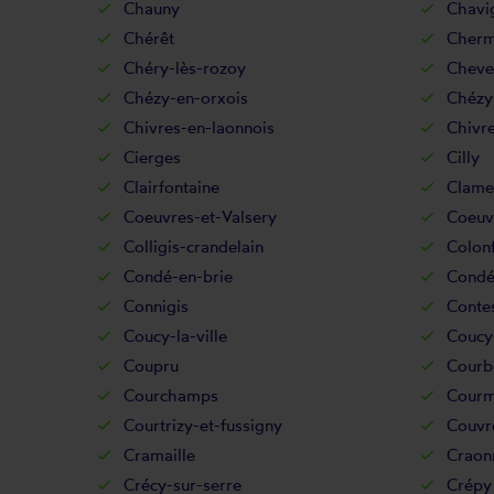
Chauny
Chavi
Chérêt
Chermi
Chéry-lès-rozoy
Cheve
Chézy-en-orxois
Chézy
Chivres-en-laonnois
Chivre
Cierges
Cilly
Clairfontaine
Clame
Coeuvres-et-Valsery
Coeuv
Colligis-crandelain
Colon
Condé-en-brie
Condé
Connigis
Conte
Coucy-la-ville
Coucy-
Coupru
Courb
Courchamps
Courm
Courtrizy-et-fussigny
Couvre
Cramaille
Craon
Crécy-sur-serre
Crépy