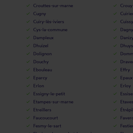
Crouttes-sur-marne
Crouy
Cugny
Cuirie
Cuiry-lès-iviers
Cuiss
Cys-la-commune
Dagny
Dampleux
Daniz
Dhuizel
Dhuys
Dolignon
Domm
Douchy
Drave
Ebouleau
Effry
Eparcy
Epaux
Erlon
Erloy
Essigny-le-petit
Essise
Etampes-sur-marne
Etave
Etreillers
Étrépi
Faucoucourt
Favero
Fesmy-le-sart
Festie