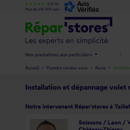
9.9/10
star_rate
star_rate
star_rate
star_rate
star_rate
Plus de 210 000 avis
Nos prestations aux particuliers
Accueil
Prendre rendez-vous
Aisne
Taillefon
Installation et dépannage volet r
Notre intervenant Répar'stores à Taille
Soissons / Laon / V
Château-Thierry