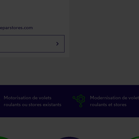
reparstores.com
keyboard_arrow_right
Motorisation de volets
Modernisation de volet
roulants ou stores existants
roulants et stores