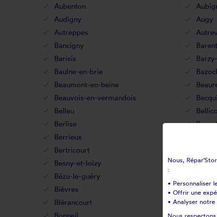
Aubenton
Aubig
Audigny
Augy
Autreppes
Autrev
Bancigny
Baren
Barisis
Barzy-
Baulne-en-brie
Bazoc
Beaumont-en-beine
Beaur
Beauvois-en-vermandois
Becqu
Belleu
Bellic
Berlise
Berno
Berrieux
Berry
Bertricourt
Berzy-
Nous, Répar'Store
Besny-et-loizy
Bétha
:
Bézu-le-guéry
Bézu-
• Personnaliser l
Bièvres
Billy-
• Offrir une exp
Blérancourt
• Analyser notre 
Blesm
Bonneil
Bonne
Nous respectons v