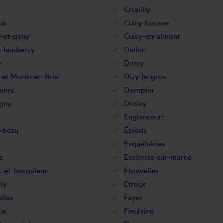
Crupilly
ux
Cuiry-housse
y-et-geny
Cuisy-en-almont
-lambercy
Dallon
y
Dercy
 et Morin-en-Brie
Dizy-le-gros
iers
Domptin
gny
Droizy
Englancourt
-bézu
Épieds
Esquéhéries
s
Essômes-sur-marne
s-et-bocquiaux
Étouvelles
lly
Etreux
lles
Fayet
ux
Fieulaine