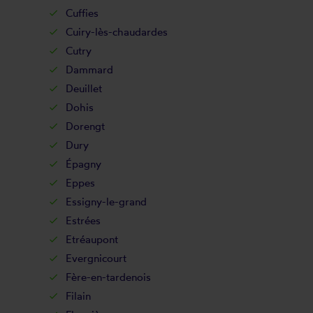
Cuffies
Cuiry-lès-chaudardes
Cutry
Dammard
Deuillet
Dohis
Dorengt
Dury
Épagny
Eppes
Essigny-le-grand
Estrées
Etréaupont
Evergnicourt
Fère-en-tardenois
Filain