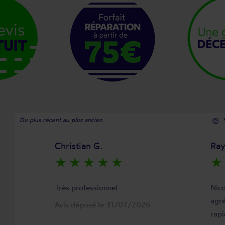
Du plus récent au plus ancien
help_outline
Christian G.
Ra
star_rate
star_rate
star_rate
star_rate
star_rate
star_rate
Très professionnel
Nico
agré
Avis déposé le 31/07/2026
rapi