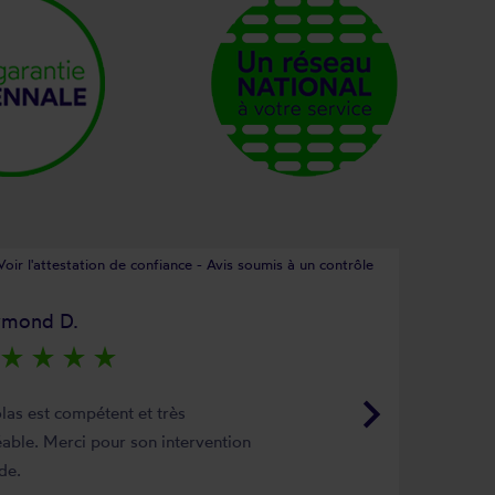
Voir l'attestation de confiance - Avis soumis à un contrôle
ymond D.
star_rate
star_rate
star_rate
star_rate
keyboard_arrow_right
las est compétent et très
able. Merci pour son intervention
de.