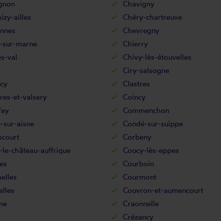
gnon
Chavigny
zy-ailles
Chéry-chartreuve
nnes
Chevregny
-sur-marne
Chierry
s-val
Chivy-lès-étouvelles
Ciry-salsogne
cy
Clastres
res-et-valsery
Coincy
fay
Commenchon
-sur-aisne
Condé-sur-suippe
scourt
Corbeny
le-château-auffrique
Coucy-lès-eppes
es
Courboin
elles
Courmont
lles
Couvron-et-aumencourt
ne
Craonnelle
Crézancy