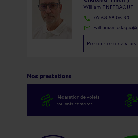
William ENFEDAQUE
local_phone
07 68 68 06 80
mail_outline
william.enfedaque@
Prendre rendez-vous
Nos prestations
Réparation de volets
roulants et stores