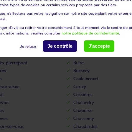
certains types de cookies ou certains services proposés par des tiers.
Bouffignereux
ies n'affectera pas votre navigation sur notre site cependant votre expérien
uignon-sous-coucy
Bourguignon-sous-montbavi
ale.
urt-le-grand
Brasles
ger d'avis ou retirer votre consentement à tout moment via le centre de p
-en-laonnois
Braye-en-thiérache
s d'informations, veuillez consulter
notre politique de confidentialité
.
Brie
Je contrôle
J'accepte
tz
Brunehamel
Je refuse
Bucilly
ès-pierrepont
Buire
res
Buzancy
es
Caulaincourt
-sur-aisne
Cerizy
il
Cessières
evois
Chalandry
ps
Chaourse
èves
Chassemy
lon-sur-oise
Chaudardes