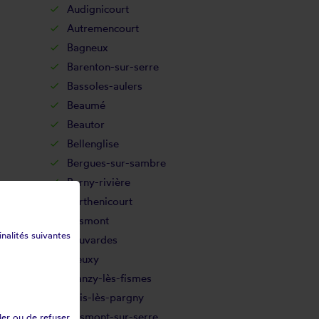
Audignicourt
Autremencourt
Bagneux
Barenton-sur-serre
Bassoles-aulers
Beaumé
Beautor
Bellenglise
Bergues-sur-sambre
Berny-rivière
Berthenicourt
Besmont
inalités suivantes
Beuvardes
Bieuxy
Blanzy-lès-fismes
Bois-lès-pargny
Bosmont-sur-serre
ler ou de refuser