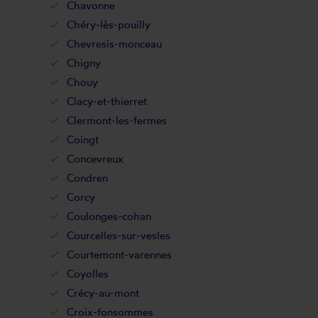
Chavonne
Chéry-lès-pouilly
Chevresis-monceau
Chigny
Chouy
Clacy-et-thierret
Clermont-les-fermes
Coingt
Concevreux
Condren
Corcy
Coulonges-cohan
Courcelles-sur-vesles
Courtemont-varennes
Coyolles
Crécy-au-mont
Croix-fonsommes