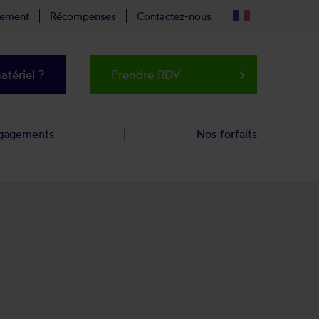
tement
Récompenses
Contactez-nous
tériel ?
Prendre RDV
keyboard_arrow_right
gagements
Nos forfaits