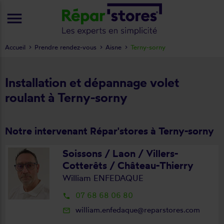
menu
Accueil
Prendre rendez-vous
Aisne
Terny-sorny
Installation et dépannage volet
roulant à Terny-sorny
Notre intervenant Répar'stores à Terny-sorny
Soissons / Laon / Villers-
Cotterêts / Château-Thierry
William ENFEDAQUE
07 68 68 06 80
local_phone
william.enfedaque@reparstores.com
mail_outline