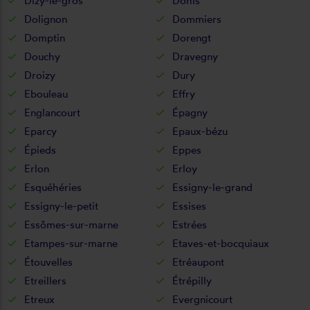
Dizy-le-gros
Dohis
Dolignon
Dommiers
Domptin
Dorengt
Douchy
Dravegny
Droizy
Dury
Ebouleau
Effry
Englancourt
Épagny
Eparcy
Epaux-bézu
Épieds
Eppes
Erlon
Erloy
Esquéhéries
Essigny-le-grand
Essigny-le-petit
Essises
Essômes-sur-marne
Estrées
Etampes-sur-marne
Etaves-et-bocquiaux
Étouvelles
Etréaupont
Etreillers
Étrépilly
Etreux
Evergnicourt