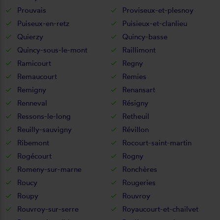
Prouvais
Proviseux-et-plesnoy
Puiseux-en-retz
Puisieux-et-clanlieu
Quierzy
Quincy-basse
Quincy-sous-le-mont
Raillimont
Ramicourt
Regny
Remaucourt
Remies
Remigny
Renansart
Renneval
Résigny
Ressons-le-long
Retheuil
Reuilly-sauvigny
Révillon
Ribemont
Rocourt-saint-martin
Rogécourt
Rogny
Romeny-sur-marne
Ronchères
Roucy
Rougeries
Roupy
Rouvroy
Rouvroy-sur-serre
Royaucourt-et-chailvet