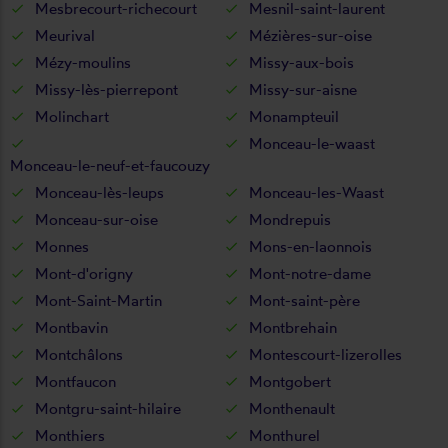
Mesbrecourt-richecourt
Mesnil-saint-laurent
Meurival
Mézières-sur-oise
Mézy-moulins
Missy-aux-bois
Missy-lès-pierrepont
Missy-sur-aisne
Molinchart
Monampteuil
Monceau-le-waast
Monceau-le-neuf-et-faucouzy
Monceau-lès-leups
Monceau-les-Waast
Monceau-sur-oise
Mondrepuis
Monnes
Mons-en-laonnois
Mont-d'origny
Mont-notre-dame
Mont-Saint-Martin
Mont-saint-père
Montbavin
Montbrehain
Montchâlons
Montescourt-lizerolles
Montfaucon
Montgobert
Montgru-saint-hilaire
Monthenault
Monthiers
Monthurel