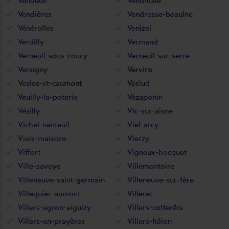
Vendeuil
Vendhuile
Vendières
Vendresse-beaulne
Vénérolles
Venizel
Verdilly
Vermand
Verneuil-sous-coucy
Verneuil-sur-serre
Versigny
Vervins
Vesles-et-caumont
Veslud
Veuilly-la-poterie
Vézaponin
Vézilly
Vic-sur-aisne
Vichel-nanteuil
Viel-arcy
Viels-maisons
Vierzy
Viffort
Vigneux-hocquet
Ville-savoye
Villemontoire
Villeneuve-saint-germain
Villeneuve-sur-fère
Villequier-aumont
Villeret
Villers-agron-aiguizy
Villers-cotterêts
Villers-en-prayères
Villers-hélon