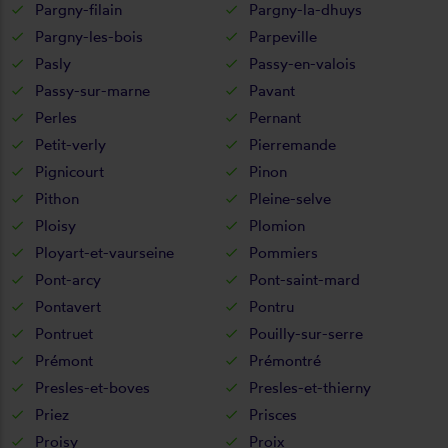
Pargny-filain
Pargny-la-dhuys
Pargny-les-bois
Parpeville
Pasly
Passy-en-valois
Passy-sur-marne
Pavant
Perles
Pernant
Petit-verly
Pierremande
Pignicourt
Pinon
Pithon
Pleine-selve
Ploisy
Plomion
Ployart-et-vaurseine
Pommiers
Pont-arcy
Pont-saint-mard
Pontavert
Pontru
Pontruet
Pouilly-sur-serre
Prémont
Prémontré
Presles-et-boves
Presles-et-thierny
Priez
Prisces
Proisy
Proix