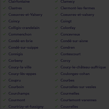
Clairfontaine
Clamecy
Clastres
Clermont-les-fermes
Coeuvres-et-Valsery
Coeuvres-et-valsery
Coincy
Coingt
Colligis-crandelain
Colonfay
Commenchon
Concevreux
Condé-en-brie
Condé-sur-aisne
Condé-sur-suippe
Condren
Connigis
Contescourt
Corbeny
Corcy
Coucy-la-ville
Coucy-le-château-auffrique
Coucy-lès-eppes
Coulonges-cohan
Coupru
Courbes
Courboin
Courcelles-sur-vesles
Courchamps
Courmelles
Courmont
Courtemont-varennes
Courtrizy-et-fussigny
Couvrelles