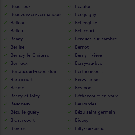
Beaurieux
Beautor
Beauvois-en-vermandois
Becquigny
Belleau
Bellenglise
Belleu
Bellicourt
Benay
Bergues-sur-sambre
Berlise
Bernot
Bernoy-le-Château
Berny-rivière
Berrieux
Berry-au-bac
Bertaucourt-epourdon
Berthenicourt
Bertricourt
Berzy-le-sec
Besmé
Besmont
Besny-et-loizy
Béthancourt-en-vaux
Beugneux
Beuvardes
Bézu-le-guéry
Bézu-saint-germain
Bichancourt
Bieuxy
Bièvres
Billy-sur-aisne