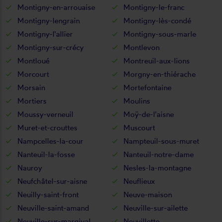
Montigny-en-arrouaise
Montigny-le-franc
Montigny-lengrain
Montigny-lès-condé
Montigny-l'allier
Montigny-sous-marle
Montigny-sur-crécy
Montlevon
Montloué
Montreuil-aux-lions
Morcourt
Morgny-en-thiérache
Morsain
Mortefontaine
Mortiers
Moulins
Moussy-verneuil
Moÿ-de-l'aisne
Muret-et-crouttes
Muscourt
Nampcelles-la-cour
Nampteuil-sous-muret
Nanteuil-la-fosse
Nanteuil-notre-dame
Nauroy
Nesles-la-montagne
Neufchâtel-sur-aisne
Neuflieux
Neuilly-saint-front
Neuve-maison
Neuville-saint-amand
Neuville-sur-ailette
Neuville-sur-margival
Neuvillette