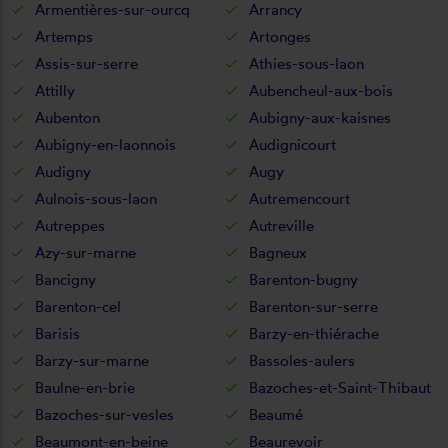
Armentières-sur-ourcq
Arrancy
Artemps
Artonges
Assis-sur-serre
Athies-sous-laon
Attilly
Aubencheul-aux-bois
Aubenton
Aubigny-aux-kaisnes
Aubigny-en-laonnois
Audignicourt
Audigny
Augy
Aulnois-sous-laon
Autremencourt
Autreppes
Autreville
Azy-sur-marne
Bagneux
Bancigny
Barenton-bugny
Barenton-cel
Barenton-sur-serre
Barisis
Barzy-en-thiérache
Barzy-sur-marne
Bassoles-aulers
Baulne-en-brie
Bazoches-et-Saint-Thibaut
Bazoches-sur-vesles
Beaumé
Beaumont-en-beine
Beaurevoir