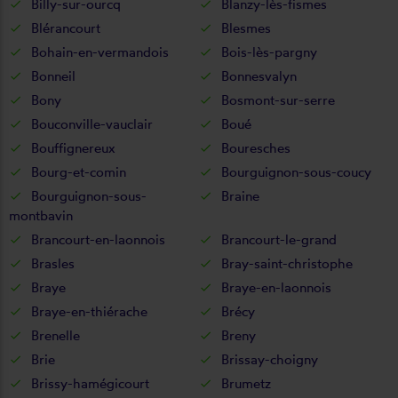
Billy-sur-ourcq
Blanzy-lès-fismes
Blérancourt
Blesmes
Bohain-en-vermandois
Bois-lès-pargny
Bonneil
Bonnesvalyn
Bony
Bosmont-sur-serre
Bouconville-vauclair
Boué
Bouffignereux
Bouresches
Bourg-et-comin
Bourguignon-sous-coucy
Bourguignon-sous-
Braine
montbavin
Brancourt-en-laonnois
Brancourt-le-grand
Brasles
Bray-saint-christophe
Braye
Braye-en-laonnois
Braye-en-thiérache
Brécy
Brenelle
Breny
Brie
Brissay-choigny
Brissy-hamégicourt
Brumetz