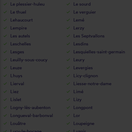
Le plessier-huleu
Le sourd
Le thuel
Le verguier
Lehaucourt
Lemé
Lempire
Lerzy
Les autels
Les Septvallons
Leschelles
Lesdins
Lesges
Lesquielles-saint-germain
Leuilly-sous-coucy
Leury
Leuze
Levergies
Lhuys
Licy-clignon
Lierval
Liesse-notre-dame
Liez
Limé
Lislet
Lizy
Logny-lès-aubenton
Longpont
Longueval-barbonval
Lor
Louâtre
Loupeigne
Lucy-le-bocage
Luzoir