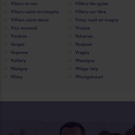
Villers-le-sec
Villers-lès-guise
Villers-saint-christophe
Villers-sur-fère
Villiers-saint-denis
Vincy-reuil-et-magny
Viry-noureuil
Vivaise
Vivières
Voharies
Vorges
Voulpaix
Voyenne
Vregny
Vuillery
Wassigny
Watigny
Wiège-faty
Wimy
Wissignicourt