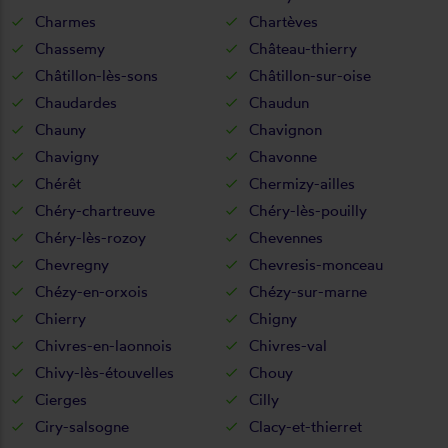
Charmes
Chartèves
Chassemy
Château-thierry
Châtillon-lès-sons
Châtillon-sur-oise
Chaudardes
Chaudun
Chauny
Chavignon
Chavigny
Chavonne
Chérêt
Chermizy-ailles
Chéry-chartreuve
Chéry-lès-pouilly
Chéry-lès-rozoy
Chevennes
Chevregny
Chevresis-monceau
Chézy-en-orxois
Chézy-sur-marne
Chierry
Chigny
Chivres-en-laonnois
Chivres-val
Chivy-lès-étouvelles
Chouy
Cierges
Cilly
Ciry-salsogne
Clacy-et-thierret