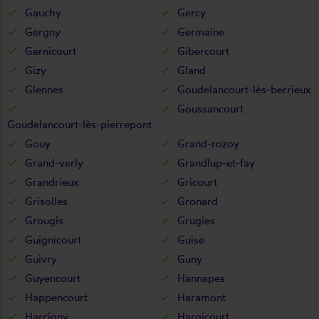
Gauchy
Gercy
Gergny
Germaine
Gernicourt
Gibercourt
Gizy
Gland
Glennes
Goudelancourt-lès-berrieux
Goussancourt
Goudelancourt-lès-pierrepont
Gouy
Grand-rozoy
Grand-verly
Grandlup-et-fay
Grandrieux
Gricourt
Grisolles
Gronard
Grougis
Grugies
Guignicourt
Guise
Guivry
Guny
Guyencourt
Hannapes
Happencourt
Haramont
Harcigny
Hargicourt