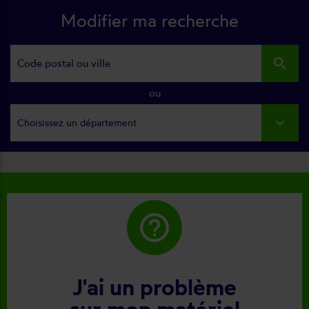
Modifier ma recherche
search
ou
Choisissez un département
help_outline
J'ai un problème
sur mon matériel