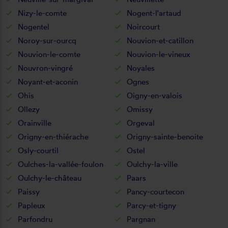
Nizy-le-comte
Nogent-l'artaud
Nogentel
Noircourt
Noroy-sur-ourcq
Nouvion-et-catillon
Nouvion-le-comte
Nouvion-le-vineux
Nouvron-vingré
Noyales
Noyant-et-aconin
Ognes
Ohis
Oigny-en-valois
Ollezy
Omissy
Orainville
Orgeval
Origny-en-thiérache
Origny-sainte-benoite
Osly-courtil
Ostel
Oulches-la-vallée-foulon
Oulchy-la-ville
Oulchy-le-château
Paars
Paissy
Pancy-courtecon
Papleux
Parcy-et-tigny
Parfondru
Pargnan