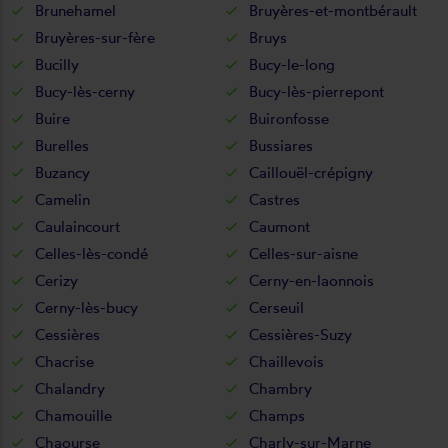
Brunehamel
Bruyères-et-montbérault
Bruyères-sur-fère
Bruys
Bucilly
Bucy-le-long
Bucy-lès-cerny
Bucy-lès-pierrepont
Buire
Buironfosse
Burelles
Bussiares
Buzancy
Caillouël-crépigny
Camelin
Castres
Caulaincourt
Caumont
Celles-lès-condé
Celles-sur-aisne
Cerizy
Cerny-en-laonnois
Cerny-lès-bucy
Cerseuil
Cessières
Cessières-Suzy
Chacrise
Chaillevois
Chalandry
Chambry
Chamouille
Champs
Chaourse
Charly-sur-Marne