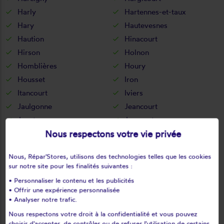
Harly
Hartennes-et-taux
Hary
Hautevesnes
Haution
Hinacourt
Hirson
Holnon
Homblières
Houry
Housset
Iron
Itancourt
Iviers
Jaulgonne
Jeancourt
Jeantes
Joncourt
Nous respectons votre vie privée
Jouaignes
Jumencourt
Jumigny
Jussy
Nous, Répar'Stores, utilisons des technologies telles que les cookies
Juvigny
Juvincourt-et-damary
sur notre site pour les finalités suivantes :
La bouteille
La capelle
• Personnaliser le contenu et les publicités
La celle-sous-montmirail
La chapelle-monthodon
• Offrir une expérience personnalisée
• Analyser notre trafic.
La chapelle-sur-chézy
La croix-sur-ourcq
La fère
La ferté-chevresis
Nous respectons votre droit à la confidentialité et vous pouvez
choisir d'accepter, de contrôler ou de refuser l'utilisation de certains