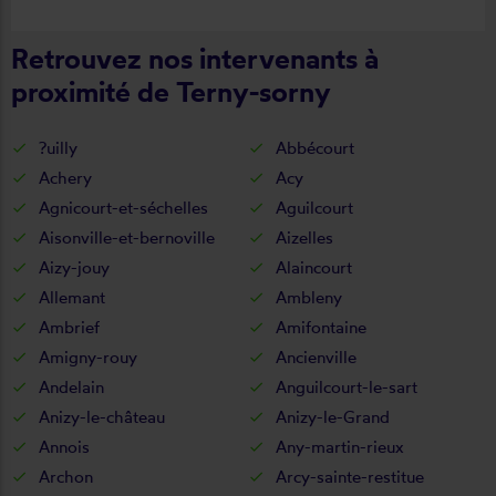
cette entreprise.
Retrouvez nos intervenants à
proximité de Terny-sorny
?uilly
Abbécourt
Achery
Acy
Agnicourt-et-séchelles
Aguilcourt
Aisonville-et-bernoville
Aizelles
Aizy-jouy
Alaincourt
Allemant
Ambleny
Ambrief
Amifontaine
Amigny-rouy
Ancienville
Andelain
Anguilcourt-le-sart
Anizy-le-château
Anizy-le-Grand
Annois
Any-martin-rieux
Archon
Arcy-sainte-restitue