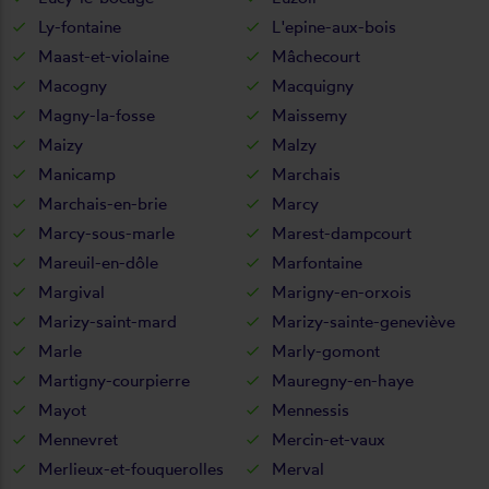
Ly-fontaine
L'epine-aux-bois
Maast-et-violaine
Mâchecourt
Macogny
Macquigny
Magny-la-fosse
Maissemy
Maizy
Malzy
Manicamp
Marchais
Marchais-en-brie
Marcy
Marcy-sous-marle
Marest-dampcourt
Mareuil-en-dôle
Marfontaine
Margival
Marigny-en-orxois
Marizy-saint-mard
Marizy-sainte-geneviève
Marle
Marly-gomont
Martigny-courpierre
Mauregny-en-haye
Mayot
Mennessis
Mennevret
Mercin-et-vaux
Merlieux-et-fouquerolles
Merval