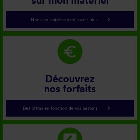
keyboard_arrow_right
Nous vous aidons à en savoir plus
euro
Découvrez
nos forfaits
keyboard_arrow_right
Des offres en fonction de vos besoins
rate_review