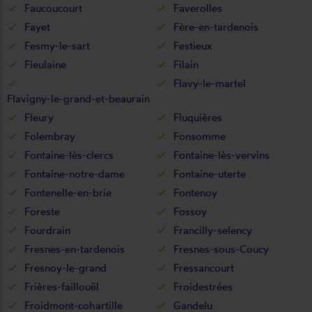
Faucoucourt
Faverolles
Fayet
Fère-en-tardenois
Fesmy-le-sart
Festieux
Fieulaine
Filain
Flavy-le-martel
Flavigny-le-grand-et-beaurain
Fleury
Fluquières
Folembray
Fonsomme
Fontaine-lès-clercs
Fontaine-lès-vervins
Fontaine-notre-dame
Fontaine-uterte
Fontenelle-en-brie
Fontenoy
Foreste
Fossoy
Fourdrain
Francilly-selency
Fresnes-en-tardenois
Fresnes-sous-Coucy
Fresnoy-le-grand
Fressancourt
Frières-faillouël
Froidestrées
Froidmont-cohartille
Gandelu