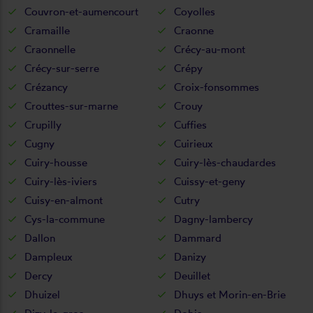
Couvron-et-aumencourt
Coyolles
Cramaille
Craonne
Craonnelle
Crécy-au-mont
Crécy-sur-serre
Crépy
Crézancy
Croix-fonsommes
Crouttes-sur-marne
Crouy
Crupilly
Cuffies
Cugny
Cuirieux
Cuiry-housse
Cuiry-lès-chaudardes
Cuiry-lès-iviers
Cuissy-et-geny
Cuisy-en-almont
Cutry
Cys-la-commune
Dagny-lambercy
Dallon
Dammard
Dampleux
Danizy
Dercy
Deuillet
Dhuizel
Dhuys et Morin-en-Brie