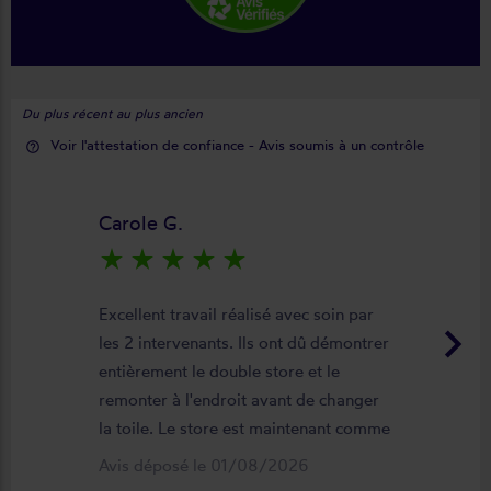
Du plus récent au plus ancien
Voir l'attestation de confiance - Avis soumis à un contrôle
help_outline
Carole G.
star_rate
star_rate
star_rate
star_rate
star_rate
Excellent travail réalisé avec soin par
keyboard_arrow_right
les 2 intervenants. Ils ont dû démontrer
entièrement le double store et le
remonter à l'endroit avant de changer
la toile. Le store est maintenant comme
neuf, parfaitement positionné et
Avis déposé le 01/08/2026
fonctionnel. Je recommande vivement