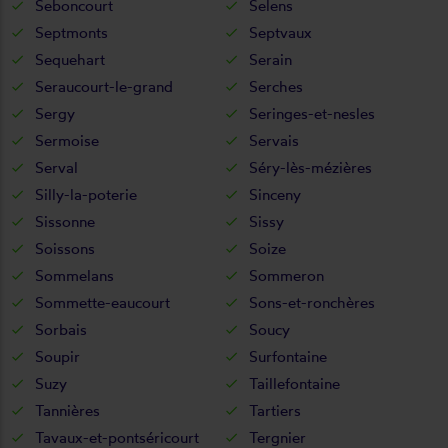
Seboncourt
Selens
Septmonts
Septvaux
Sequehart
Serain
Seraucourt-le-grand
Serches
Sergy
Seringes-et-nesles
Sermoise
Servais
Serval
Séry-lès-mézières
Silly-la-poterie
Sinceny
Sissonne
Sissy
Soissons
Soize
Sommelans
Sommeron
Sommette-eaucourt
Sons-et-ronchères
Sorbais
Soucy
Soupir
Surfontaine
Suzy
Taillefontaine
Tannières
Tartiers
Tavaux-et-pontséricourt
Tergnier