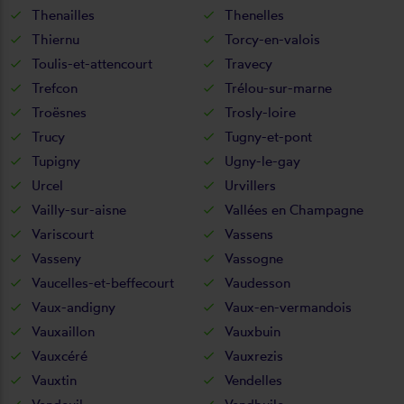
Thenailles
Thenelles
Thiernu
Torcy-en-valois
Toulis-et-attencourt
Travecy
Trefcon
Trélou-sur-marne
Troësnes
Trosly-loire
Trucy
Tugny-et-pont
Tupigny
Ugny-le-gay
Urcel
Urvillers
Vailly-sur-aisne
Vallées en Champagne
Variscourt
Vassens
Vasseny
Vassogne
Vaucelles-et-beffecourt
Vaudesson
Vaux-andigny
Vaux-en-vermandois
Vauxaillon
Vauxbuin
Vauxcéré
Vauxrezis
Vauxtin
Vendelles