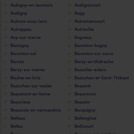
Aubigny-en-laonnois
Audignicourt
Audigny
Augy
Aulnois-sous-laon
Autremencourt
Autreppes
Autreville
Azy-sur-marne
Bagneux
Bancigny
Barenton-bugny
Barenton-cel
Barenton-sur-serre
Barisis
Barzy-en-thiérache
Barzy-sur-marne
Bassoles-aulers
Baulne-en-brie
Bazoches-et-Saint-Thibaut
Bazoches-sur-vesles
Beaumé
Beaumont-en-beine
Beaurevoir
Beaurieux
Beautor
Beauvois-en-vermandois
Becquigny
Belleau
Bellenglise
Belleu
Bellicourt