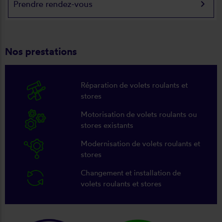
keyboard_arrow_right
Prendre rendez-vous
Nos prestations
Réparation de volets roulants et
stores
Motorisation de volets roulants ou
stores existants
Modernisation de volets roulants et
stores
Changement et installation de
volets roulants et stores