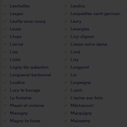
Leschelles
Lesdins
Lesges
Lesquielles-saint-germain
Leuilly-sous-coucy
Leury
Leuze
Levergies
Lhuys
Licy-clignon
Lierval
Liesse-notre-dame
Liez
Limé
Lislet
Lizy
Logny-lès-aubenton
Longpont
Longueval-barbonval
Lor
Louâtre
Loupeigne
Lucy-le-bocage
Luzoir
Ly-fontaine
L'epine-aux-bois
Maast-et-violaine
Mâchecourt
Macogny
Macquigny
Magny-la-fosse
Maissemy