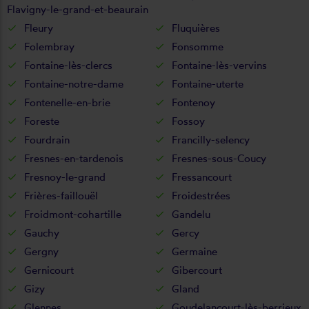
Flavigny-le-grand-et-beaurain
Fleury
Fluquières
Folembray
Fonsomme
Fontaine-lès-clercs
Fontaine-lès-vervins
Fontaine-notre-dame
Fontaine-uterte
Fontenelle-en-brie
Fontenoy
Foreste
Fossoy
Fourdrain
Francilly-selency
Fresnes-en-tardenois
Fresnes-sous-Coucy
Fresnoy-le-grand
Fressancourt
Frières-faillouël
Froidestrées
Froidmont-cohartille
Gandelu
Gauchy
Gercy
Gergny
Germaine
Gernicourt
Gibercourt
Gizy
Gland
Glennes
Goudelancourt-lès-berrieux