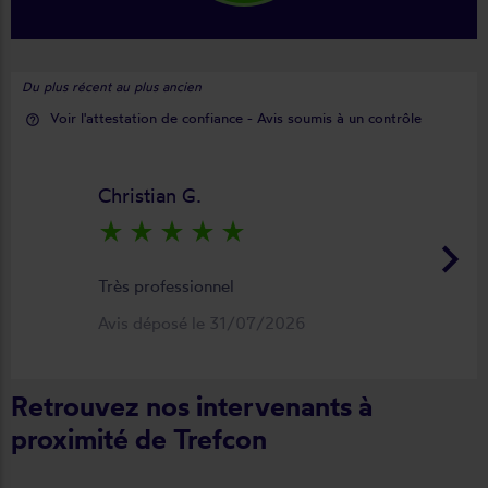
Du plus récent au plus ancien
Voir l'attestation de confiance - Avis soumis à un contrôle
help_outline
Christian G.
star_rate
star_rate
star_rate
star_rate
star_rate
keyboard_arrow_right
Très professionnel
Avis déposé le 31/07/2026
Retrouvez nos intervenants à
proximité de Trefcon