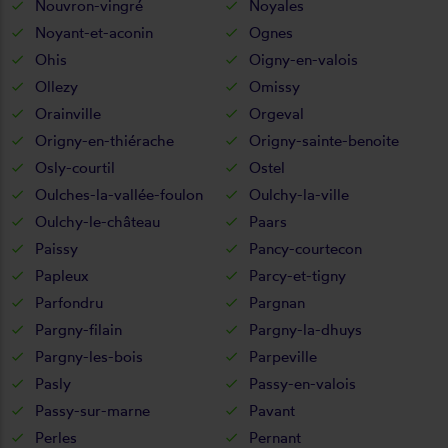
Nouvron-vingré
Noyales
Noyant-et-aconin
Ognes
Ohis
Oigny-en-valois
Ollezy
Omissy
Orainville
Orgeval
Origny-en-thiérache
Origny-sainte-benoite
Osly-courtil
Ostel
Oulches-la-vallée-foulon
Oulchy-la-ville
Oulchy-le-château
Paars
Paissy
Pancy-courtecon
Papleux
Parcy-et-tigny
Parfondru
Pargnan
Pargny-filain
Pargny-la-dhuys
Pargny-les-bois
Parpeville
Pasly
Passy-en-valois
Passy-sur-marne
Pavant
Perles
Pernant