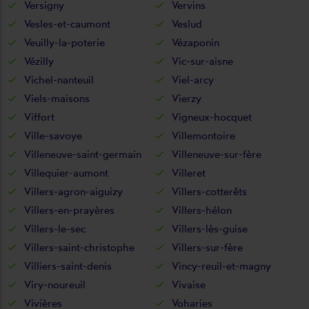
Versigny
Vervins
Vesles-et-caumont
Veslud
Veuilly-la-poterie
Vézaponin
Vézilly
Vic-sur-aisne
Vichel-nanteuil
Viel-arcy
Viels-maisons
Vierzy
Viffort
Vigneux-hocquet
Ville-savoye
Villemontoire
Villeneuve-saint-germain
Villeneuve-sur-fère
Villequier-aumont
Villeret
Villers-agron-aiguizy
Villers-cotterêts
Villers-en-prayères
Villers-hélon
Villers-le-sec
Villers-lès-guise
Villers-saint-christophe
Villers-sur-fère
Villiers-saint-denis
Vincy-reuil-et-magny
Viry-noureuil
Vivaise
Vivières
Voharies