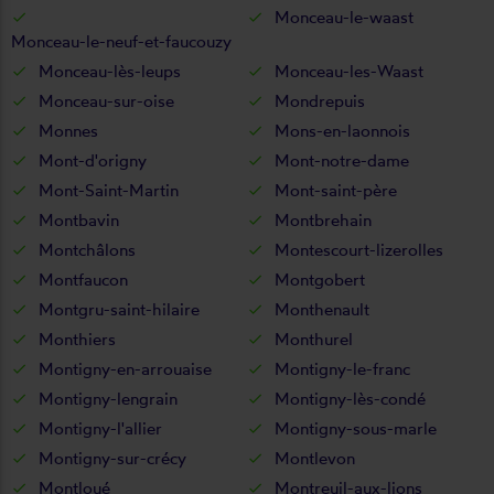
Monceau-le-waast
Monceau-le-neuf-et-faucouzy
Monceau-lès-leups
Monceau-les-Waast
Monceau-sur-oise
Mondrepuis
Monnes
Mons-en-laonnois
Mont-d'origny
Mont-notre-dame
Mont-Saint-Martin
Mont-saint-père
Montbavin
Montbrehain
Montchâlons
Montescourt-lizerolles
Montfaucon
Montgobert
Montgru-saint-hilaire
Monthenault
Monthiers
Monthurel
Montigny-en-arrouaise
Montigny-le-franc
Montigny-lengrain
Montigny-lès-condé
Montigny-l'allier
Montigny-sous-marle
Montigny-sur-crécy
Montlevon
Montloué
Montreuil-aux-lions