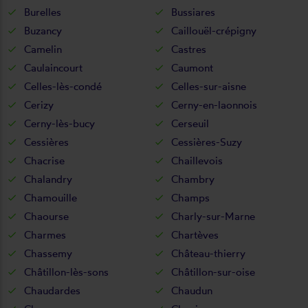
Burelles
Bussiares
Buzancy
Caillouël-crépigny
Camelin
Castres
Caulaincourt
Caumont
Celles-lès-condé
Celles-sur-aisne
Cerizy
Cerny-en-laonnois
Cerny-lès-bucy
Cerseuil
Cessières
Cessières-Suzy
Chacrise
Chaillevois
Chalandry
Chambry
Chamouille
Champs
Chaourse
Charly-sur-Marne
Charmes
Chartèves
Chassemy
Château-thierry
Châtillon-lès-sons
Châtillon-sur-oise
Chaudardes
Chaudun