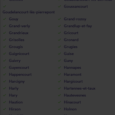
Goussancourt
Goudelancourt-lès-pierrepont
Gouy
Grand-rozoy
Grand-verly
Grandlup-et-fay
Grandrieux
Gricourt
Grisolles
Gronard
Grougis
Grugies
Guignicourt
Guise
Guivry
Guny
Guyencourt
Hannapes
Happencourt
Haramont
Harcigny
Hargicourt
Harly
Hartennes-et-taux
Hary
Hautevesnes
Haution
Hinacourt
Hirson
Holnon