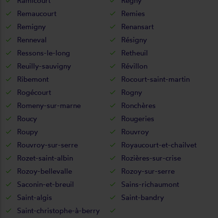
Ramicourt
Regny
Remaucourt
Remies
Remigny
Renansart
Renneval
Résigny
Ressons-le-long
Retheuil
Reuilly-sauvigny
Révillon
Ribemont
Rocourt-saint-martin
Rogécourt
Rogny
Romeny-sur-marne
Ronchères
Roucy
Rougeries
Roupy
Rouvroy
Rouvroy-sur-serre
Royaucourt-et-chailvet
Rozet-saint-albin
Rozières-sur-crise
Rozoy-bellevalle
Rozoy-sur-serre
Saconin-et-breuil
Sains-richaumont
Saint-algis
Saint-bandry
Saint-christophe-à-berry