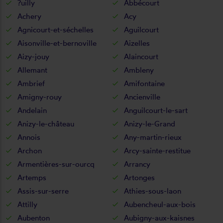
?uilly
Abbécourt
Achery
Acy
Agnicourt-et-séchelles
Aguilcourt
Aisonville-et-bernoville
Aizelles
Aizy-jouy
Alaincourt
Allemant
Ambleny
Ambrief
Amifontaine
Amigny-rouy
Ancienville
Andelain
Anguilcourt-le-sart
Anizy-le-château
Anizy-le-Grand
Annois
Any-martin-rieux
Archon
Arcy-sainte-restitue
Armentières-sur-ourcq
Arrancy
Artemps
Artonges
Assis-sur-serre
Athies-sous-laon
Attilly
Aubencheul-aux-bois
Aubenton
Aubigny-aux-kaisnes