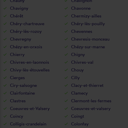
Chauny
Chavignon
Chavigny
Chavonne
Chérêt
Chermizy-ailles
Chéry-chartreuve
Chéry-lès-pouilly
Chéry-lès-rozoy
Chevennes
Chevregny
Chevresis-monceau
Chézy-en-orxois
Chézy-sur-marne
Chierry
Chigny
Chivres-en-laonnois
Chivres-val
Chivy-lès-étouvelles
Chouy
Cierges
Cilly
Ciry-salsogne
Clacy-et-thierret
Clairfontaine
Clamecy
Clastres
Clermont-les-fermes
Coeuvres-et-Valsery
Coeuvres-et-valsery
Coincy
Coingt
Colligis-crandelain
Colonfay