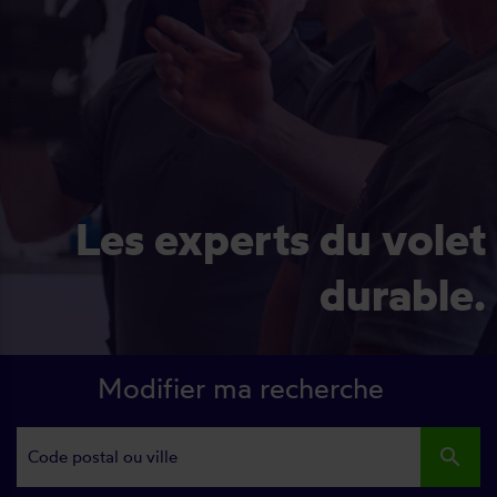
Les experts du volet
durable.
Modifier ma recherche
search