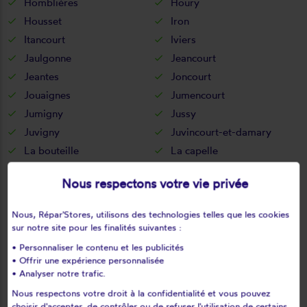
Homblières
Houry
Housset
Iron
Itancourt
Iviers
Jaulgonne
Jeancourt
Jeantes
Joncourt
Jouaignes
Jumencourt
Jumigny
Jussy
Juvigny
Juvincourt-et-damary
La bouteille
La capelle
La celle-sous-montmirail
La chapelle-monthodon
Nous respectons votre vie privée
La chapelle-sur-chézy
La croix-sur-ourcq
La fère
La ferté-chevresis
Nous, Répar'Stores, utilisons des technologies telles que les cookies
La ferté-milon
La hérie
sur notre site pour les finalités suivantes :
La malmaison
La neuville-bosmont
• Personnaliser le contenu et les publicités
• Offrir une expérience personnalisée
La neuville-en-beine
La neuville-housset
• Analyser notre trafic.
La neuville-lès-dorengt
La vallée-au-blé
Nous respectons votre droit à la confidentialité et vous pouvez
La vallée-mulâtre
La ville-aux-bois-lès-dizy
choisir d'accepter, de contrôler ou de refuser l'utilisation de certains