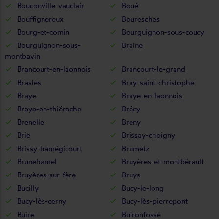
Bouconville-vauclair
Boué
Bouffignereux
Bouresches
Bourg-et-comin
Bourguignon-sous-coucy
Bourguignon-sous-
Braine
montbavin
Brancourt-en-laonnois
Brancourt-le-grand
Brasles
Bray-saint-christophe
Braye
Braye-en-laonnois
Braye-en-thiérache
Brécy
Brenelle
Breny
Brie
Brissay-choigny
Brissy-hamégicourt
Brumetz
Brunehamel
Bruyères-et-montbérault
Bruyères-sur-fère
Bruys
Bucilly
Bucy-le-long
Bucy-lès-cerny
Bucy-lès-pierrepont
Buire
Buironfosse