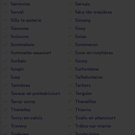
Sermoise
Servais
Serval
Séry-lès-mézières
Silly-la-poterie
Sinceny
Sissonne
Sissy
Soissons
Soize
Sommelans
Sommeron
Sommette-eaucourt
Sons-et-ronchères
Sorbais
Soucy
Soupir
Surfontaine
Suzy
Taillefontaine
Tannières
Tartiers
Tavaux-et-pontséricourt
Tergnier
Terny-sorny
Thenailles
Thenelles
Thiernu
Torcy-en-valois
Toulis-et-attencourt
Travecy
Trélou-sur-marne
Troësnes
Trosly-loire