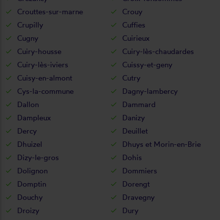
Crouttes-sur-marne
Crouy
Crupilly
Cuffies
Cugny
Cuirieux
Cuiry-housse
Cuiry-lès-chaudardes
Cuiry-lès-iviers
Cuissy-et-geny
Cuisy-en-almont
Cutry
Cys-la-commune
Dagny-lambercy
Dallon
Dammard
Dampleux
Danizy
Dercy
Deuillet
Dhuizel
Dhuys et Morin-en-Brie
Dizy-le-gros
Dohis
Dolignon
Dommiers
Domptin
Dorengt
Douchy
Dravegny
Droizy
Dury