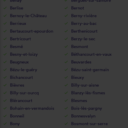
Benay
Bergues-sur-sambre
Berlise
Bernot
Bernoy-le-Château
Berny-rivière
Berrieux
Berry-au-bac
Bertaucourt-epourdon
Berthenicourt
Bertricourt
Berzy-le-sec
Besmé
Besmont
Besny-et-loizy
Béthancourt-en-vaux
Beugneux
Beuvardes
Bézu-le-guéry
Bézu-saint-germain
Bichancourt
Bieuxy
Bièvres
Billy-sur-aisne
Billy-sur-ourcq
Blanzy-lès-fismes
Blérancourt
Blesmes
Bohain-en-vermandois
Bois-lès-pargny
Bonneil
Bonnesvalyn
Bony
Bosmont-sur-serre