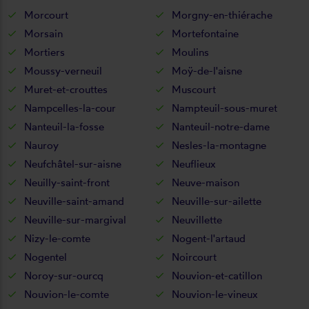
Morcourt
Morgny-en-thiérache
Morsain
Mortefontaine
Mortiers
Moulins
Moussy-verneuil
Moÿ-de-l'aisne
Muret-et-crouttes
Muscourt
Nampcelles-la-cour
Nampteuil-sous-muret
Nanteuil-la-fosse
Nanteuil-notre-dame
Nauroy
Nesles-la-montagne
Neufchâtel-sur-aisne
Neuflieux
Neuilly-saint-front
Neuve-maison
Neuville-saint-amand
Neuville-sur-ailette
Neuville-sur-margival
Neuvillette
Nizy-le-comte
Nogent-l'artaud
Nogentel
Noircourt
Noroy-sur-ourcq
Nouvion-et-catillon
Nouvion-le-comte
Nouvion-le-vineux