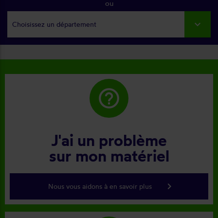
ou
Choisissez un département
help_outline
J'ai un problème
sur mon matériel
keyboard_arrow_right
Nous vous aidons à en savoir plus