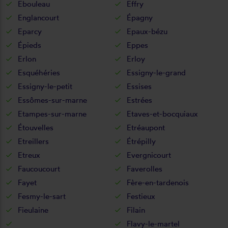
Ebouleau
Effry
Englancourt
Épagny
Eparcy
Epaux-bézu
Épieds
Eppes
Erlon
Erloy
Esquéhéries
Essigny-le-grand
Essigny-le-petit
Essises
Essômes-sur-marne
Estrées
Etampes-sur-marne
Etaves-et-bocquiaux
Étouvelles
Etréaupont
Etreillers
Étrépilly
Etreux
Evergnicourt
Faucoucourt
Faverolles
Fayet
Fère-en-tardenois
Fesmy-le-sart
Festieux
Fieulaine
Filain
Flavy-le-martel