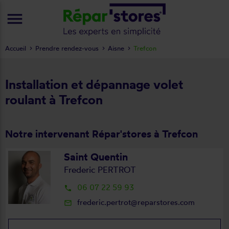
menu
Accueil
Prendre rendez-vous
Aisne
Trefcon
Installation et dépannage volet
roulant à Trefcon
Notre intervenant Répar'stores à Trefcon
Saint Quentin
Frederic PERTROT
06 07 22 59 93
local_phone
frederic.pertrot@reparstores.com
mail_outline