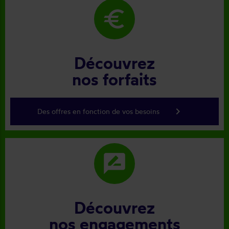
euro
Découvrez
nos forfaits
keyboard_arrow_right
Des offres en fonction de vos besoins
rate_review
Découvrez
nos engagements