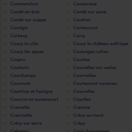
Commenchon
Concevreux
Condé-en-brie
Condé-sur-aisne
Condé-sur-suippe
Condren
Connigis
Contescourt
Corbeny
Corcy
Coucy-la-ville
Coucy-le-château-auffrique
Coucy-lès-eppes
Coulonges-cohan
Coupru
Courbes
Courboin
Courcelles-sur-vesles
Courchamps
Courmelles
Courmont
Courtemont-varennes
Courtrizy-et-fussigny
Couvrelles
Couvron-et-aumencourt
Coyolles
Cramaille
Craonne
Craonnelle
Crécy-au-mont
Crécy-sur-serre
Crépy
Crézancy
Croix-fonsommes