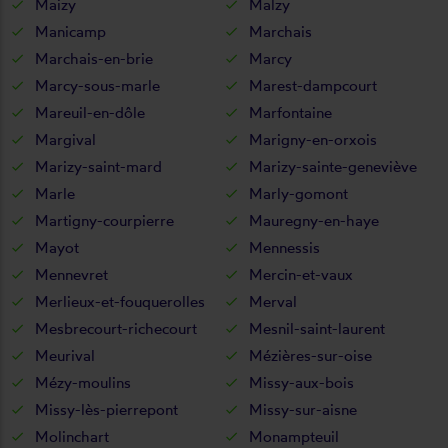
Maizy
Malzy
Manicamp
Marchais
Marchais-en-brie
Marcy
Marcy-sous-marle
Marest-dampcourt
Mareuil-en-dôle
Marfontaine
Margival
Marigny-en-orxois
Marizy-saint-mard
Marizy-sainte-geneviève
Marle
Marly-gomont
Martigny-courpierre
Mauregny-en-haye
Mayot
Mennessis
Mennevret
Mercin-et-vaux
Merlieux-et-fouquerolles
Merval
Mesbrecourt-richecourt
Mesnil-saint-laurent
Meurival
Mézières-sur-oise
Mézy-moulins
Missy-aux-bois
Missy-lès-pierrepont
Missy-sur-aisne
Molinchart
Monampteuil