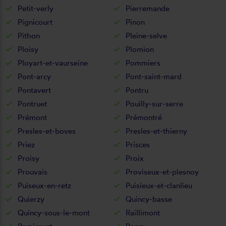
Petit-verly
Pierremande
Pignicourt
Pinon
Pithon
Pleine-selve
Ploisy
Plomion
Ployart-et-vaurseine
Pommiers
Pont-arcy
Pont-saint-mard
Pontavert
Pontru
Pontruet
Pouilly-sur-serre
Prémont
Prémontré
Presles-et-boves
Presles-et-thierny
Priez
Prisces
Proisy
Proix
Prouvais
Proviseux-et-plesnoy
Puiseux-en-retz
Puisieux-et-clanlieu
Quierzy
Quincy-basse
Quincy-sous-le-mont
Raillimont