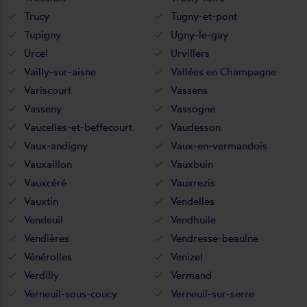
Trucy
Tugny-et-pont
Tupigny
Ugny-le-gay
Urcel
Urvillers
Vailly-sur-aisne
Vallées en Champagne
Variscourt
Vassens
Vasseny
Vassogne
Vaucelles-et-beffecourt
Vaudesson
Vaux-andigny
Vaux-en-vermandois
Vauxaillon
Vauxbuin
Vauxcéré
Vauxrezis
Vauxtin
Vendelles
Vendeuil
Vendhuile
Vendières
Vendresse-beaulne
Vénérolles
Venizel
Verdilly
Vermand
Verneuil-sous-coucy
Verneuil-sur-serre