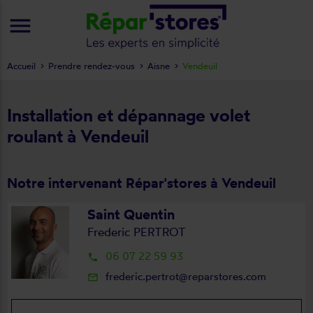
menu
Accueil
Prendre rendez-vous
Aisne
Vendeuil
Installation et dépannage volet
roulant à Vendeuil
Notre intervenant Répar'stores à Vendeuil
Saint Quentin
Frederic PERTROT
06 07 22 59 93
local_phone
frederic.pertrot@reparstores.com
mail_outline