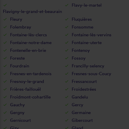
Flavy-le-martel
Flavigny-le-grand-et-beaurain
Fleury
Fluquières
Folembray
Fonsomme
Fontaine-lès-clercs
Fontaine-lès-vervins
Fontaine-notre-dame
Fontaine-uterte
Fontenelle-en-brie
Fontenoy
Foreste
Fossoy
Fourdrain
Francilly-selency
Fresnes-en-tardenois
Fresnes-sous-Coucy
Fresnoy-le-grand
Fressancourt
Frières-faillouël
Froidestrées
Froidmont-cohartille
Gandelu
Gauchy
Gercy
Gergny
Germaine
Gernicourt
Gibercourt
Gizy
Gland