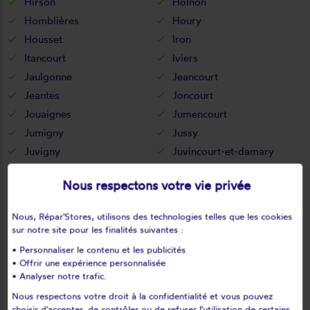
Hirson
Holnon
Homblières
Houry
Housset
Iron
Itancourt
Iviers
Jaulgonne
Jeancourt
Jeantes
Joncourt
Jouaignes
Jumencourt
Jumigny
Jussy
Juvigny
Juvincourt-et-damary
La bouteille
La capelle
Nous respectons votre vie privée
La celle-sous-montmirail
La chapelle-monthodon
La chapelle-sur-chézy
La croix-sur-ourcq
Nous, Répar'Stores, utilisons des technologies telles que les cookies
La fère
La ferté-chevresis
sur notre site pour les finalités suivantes :
La ferté-milon
La hérie
• Personnaliser le contenu et les publicités
La malmaison
La neuville-bosmont
• Offrir une expérience personnalisée
• Analyser notre trafic.
La neuville-en-beine
La neuville-housset
Nous respectons votre droit à la confidentialité et vous pouvez
La neuville-lès-dorengt
La vallée-au-blé
choisir d'accepter, de contrôler ou de refuser l'utilisation de certains