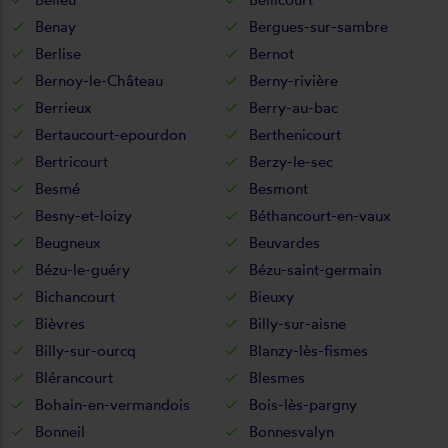
Benay
Bergues-sur-sambre
Berlise
Bernot
Bernoy-le-Château
Berny-rivière
Berrieux
Berry-au-bac
Bertaucourt-epourdon
Berthenicourt
Bertricourt
Berzy-le-sec
Besmé
Besmont
Besny-et-loizy
Béthancourt-en-vaux
Beugneux
Beuvardes
Bézu-le-guéry
Bézu-saint-germain
Bichancourt
Bieuxy
Bièvres
Billy-sur-aisne
Billy-sur-ourcq
Blanzy-lès-fismes
Blérancourt
Blesmes
Bohain-en-vermandois
Bois-lès-pargny
Bonneil
Bonnesvalyn