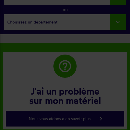
ou
Choisissez un département
help_outline
J'ai un problème
sur mon matériel
keyboard_arrow_right
Nous vous aidons à en savoir plus