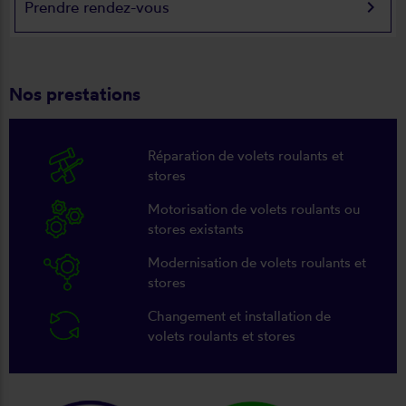
keyboard_arrow_right
Prendre rendez-vous
Nos prestations
Réparation de volets roulants et
stores
Motorisation de volets roulants ou
stores existants
Modernisation de volets roulants et
stores
Changement et installation de
volets roulants et stores