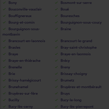
Bony
Bosmont-sur-serre
Bouconville-vauclair
Boué
Bouffignereux
Bouresches
Bourg-et-comin
Bourguignon-sous-coucy
Bourguignon-sous-
Braine
montbavin
Brancourt-en-laonnois
Brancourt-le-grand
Brasles
Bray-saint-christophe
Braye
Braye-en-laonnois
Braye-en-thiérache
Brécy
Brenelle
Breny
Brie
Brissay-choigny
Brissy-hamégicourt
Brumetz
Brunehamel
Bruyères-et-montbérault
Bruyères-sur-fère
Bruys
Bucilly
Bucy-le-long
Bucy-lès-cerny
Bucy-lès-pierrepont