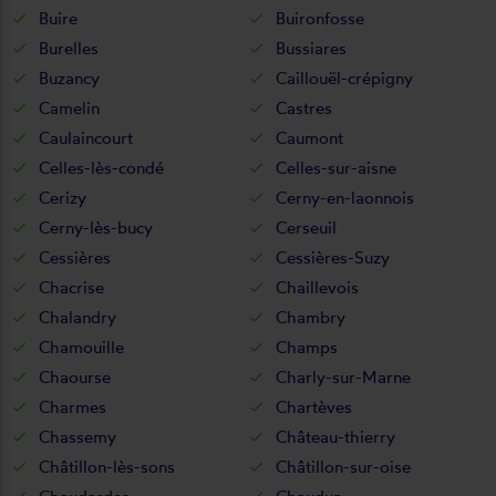
Buire
Buironfosse
Burelles
Bussiares
Buzancy
Caillouël-crépigny
Camelin
Castres
Caulaincourt
Caumont
Celles-lès-condé
Celles-sur-aisne
Cerizy
Cerny-en-laonnois
Cerny-lès-bucy
Cerseuil
Cessières
Cessières-Suzy
Chacrise
Chaillevois
Chalandry
Chambry
Chamouille
Champs
Chaourse
Charly-sur-Marne
Charmes
Chartèves
Chassemy
Château-thierry
Châtillon-lès-sons
Châtillon-sur-oise