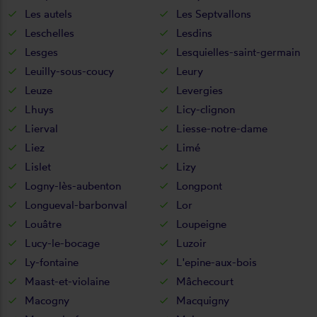
Les autels
Les Septvallons
Leschelles
Lesdins
Lesges
Lesquielles-saint-germain
Leuilly-sous-coucy
Leury
Leuze
Levergies
Lhuys
Licy-clignon
Lierval
Liesse-notre-dame
Liez
Limé
Lislet
Lizy
Logny-lès-aubenton
Longpont
Longueval-barbonval
Lor
Louâtre
Loupeigne
Lucy-le-bocage
Luzoir
Ly-fontaine
L'epine-aux-bois
Maast-et-violaine
Mâchecourt
Macogny
Macquigny