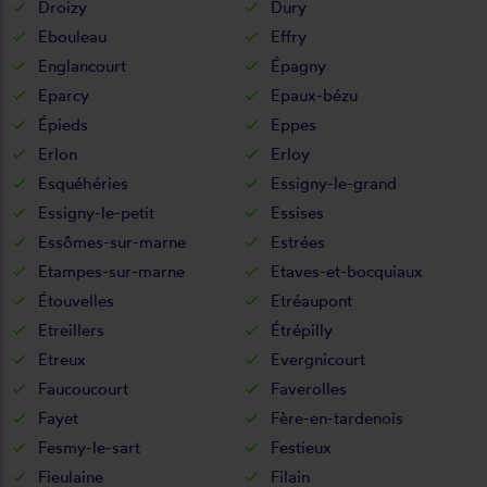
Droizy
Dury
Ebouleau
Effry
Englancourt
Épagny
Eparcy
Epaux-bézu
Épieds
Eppes
Erlon
Erloy
Esquéhéries
Essigny-le-grand
Essigny-le-petit
Essises
Essômes-sur-marne
Estrées
Etampes-sur-marne
Etaves-et-bocquiaux
Étouvelles
Etréaupont
Etreillers
Étrépilly
Etreux
Evergnicourt
Faucoucourt
Faverolles
Fayet
Fère-en-tardenois
Fesmy-le-sart
Festieux
Fieulaine
Filain