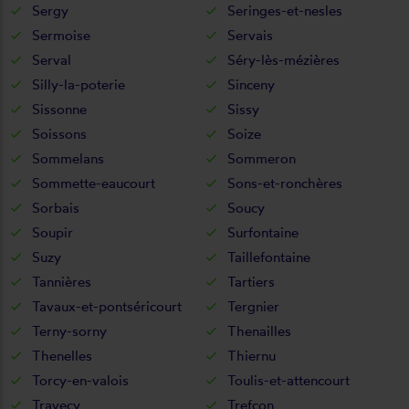
Sergy
Seringes-et-nesles
Sermoise
Servais
Serval
Séry-lès-mézières
Silly-la-poterie
Sinceny
Sissonne
Sissy
Soissons
Soize
Sommelans
Sommeron
Sommette-eaucourt
Sons-et-ronchères
Sorbais
Soucy
Soupir
Surfontaine
Suzy
Taillefontaine
Tannières
Tartiers
Tavaux-et-pontséricourt
Tergnier
Terny-sorny
Thenailles
Thenelles
Thiernu
Torcy-en-valois
Toulis-et-attencourt
Travecy
Trefcon