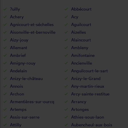
?uilly
Abbécourt
Achery
Acy
Agnicourt-et-séchelles
Aguilcourt
Aisonville-et-bernoville
Aizelles
Aizy-jouy
Alaincourt
Allemant
Ambleny
Ambrief
Amifontaine
Amigny-rouy
Ancienville
Andelain
Anguilcourt-le-sart
Anizy-le-château
Anizy-le-Grand
Annois
Any-martin-rieux
Archon
Arcy-sainte-restitue
Armentières-sur-ourcq
Arrancy
Artemps
Artonges
Assis-sur-serre
Athies-sous-laon
Attilly
Aubencheul-aux-bois