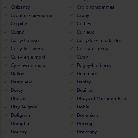
Crézancy
Croix-fonsommes
Crouttes-sur-marne
Crouy
Crupilly
Cuffies
Cugny
Cuirieux
Cuiry-housse
Cuiry-lès-chaudardes
Cuiry-lès-iviers
Cuissy-et-geny
Cuisy-en-almont
Cutry
Cys-la-commune
Dagny-lambercy
Dallon
Dammard
Dampleux
Danizy
Dercy
Deuillet
Dhuizel
Dhuys et Morin-en-Brie
Dizy-le-gros
Dohis
Dolignon
Dommiers
Domptin
Dorengt
Douchy
Dravegny