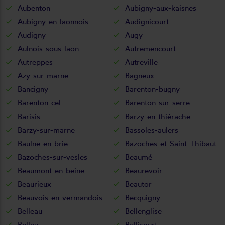
Aubenton
Aubigny-aux-kaisnes
Aubigny-en-laonnois
Audignicourt
Audigny
Augy
Aulnois-sous-laon
Autremencourt
Autreppes
Autreville
Azy-sur-marne
Bagneux
Bancigny
Barenton-bugny
Barenton-cel
Barenton-sur-serre
Barisis
Barzy-en-thiérache
Barzy-sur-marne
Bassoles-aulers
Baulne-en-brie
Bazoches-et-Saint-Thibaut
Bazoches-sur-vesles
Beaumé
Beaumont-en-beine
Beaurevoir
Beaurieux
Beautor
Beauvois-en-vermandois
Becquigny
Belleau
Bellenglise
Belleu
Bellicourt