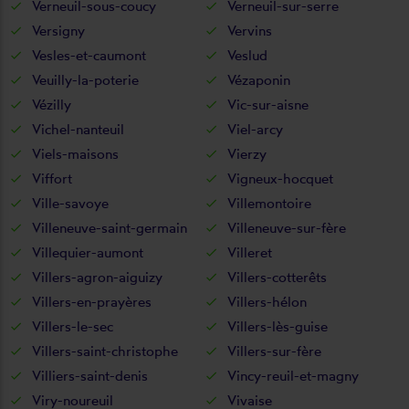
Verneuil-sous-coucy
Verneuil-sur-serre
Versigny
Vervins
Vesles-et-caumont
Veslud
Veuilly-la-poterie
Vézaponin
Vézilly
Vic-sur-aisne
Vichel-nanteuil
Viel-arcy
Viels-maisons
Vierzy
Viffort
Vigneux-hocquet
Ville-savoye
Villemontoire
Villeneuve-saint-germain
Villeneuve-sur-fère
Villequier-aumont
Villeret
Villers-agron-aiguizy
Villers-cotterêts
Villers-en-prayères
Villers-hélon
Villers-le-sec
Villers-lès-guise
Villers-saint-christophe
Villers-sur-fère
Villiers-saint-denis
Vincy-reuil-et-magny
Viry-noureuil
Vivaise