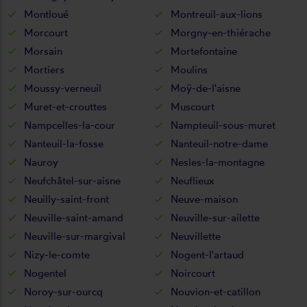
Montloué
Montreuil-aux-lions
Morcourt
Morgny-en-thiérache
Morsain
Mortefontaine
Mortiers
Moulins
Moussy-verneuil
Moÿ-de-l'aisne
Muret-et-crouttes
Muscourt
Nampcelles-la-cour
Nampteuil-sous-muret
Nanteuil-la-fosse
Nanteuil-notre-dame
Nauroy
Nesles-la-montagne
Neufchâtel-sur-aisne
Neuflieux
Neuilly-saint-front
Neuve-maison
Neuville-saint-amand
Neuville-sur-ailette
Neuville-sur-margival
Neuvillette
Nizy-le-comte
Nogent-l'artaud
Nogentel
Noircourt
Noroy-sur-ourcq
Nouvion-et-catillon