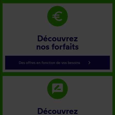
euro
Découvrez
nos forfaits
keyboard_arrow_right
Des offres en fonction de vos besoins
rate_review
Découvrez