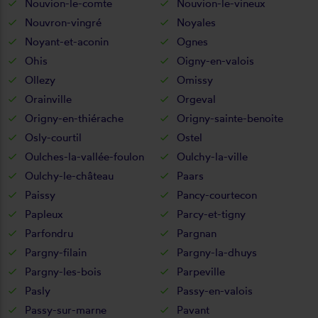
Nouvion-le-comte
Nouvion-le-vineux
Nouvron-vingré
Noyales
Noyant-et-aconin
Ognes
Ohis
Oigny-en-valois
Ollezy
Omissy
Orainville
Orgeval
Origny-en-thiérache
Origny-sainte-benoite
Osly-courtil
Ostel
Oulches-la-vallée-foulon
Oulchy-la-ville
Oulchy-le-château
Paars
Paissy
Pancy-courtecon
Papleux
Parcy-et-tigny
Parfondru
Pargnan
Pargny-filain
Pargny-la-dhuys
Pargny-les-bois
Parpeville
Pasly
Passy-en-valois
Passy-sur-marne
Pavant