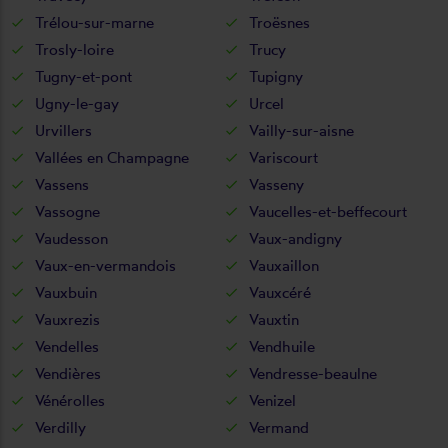
Trélou-sur-marne
Troësnes
Trosly-loire
Trucy
Tugny-et-pont
Tupigny
Ugny-le-gay
Urcel
Urvillers
Vailly-sur-aisne
Vallées en Champagne
Variscourt
Vassens
Vasseny
Vassogne
Vaucelles-et-beffecourt
Vaudesson
Vaux-andigny
Vaux-en-vermandois
Vauxaillon
Vauxbuin
Vauxcéré
Vauxrezis
Vauxtin
Vendelles
Vendhuile
Vendières
Vendresse-beaulne
Vénérolles
Venizel
Verdilly
Vermand