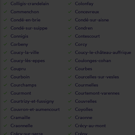
Colligis-crandelain
Colonfay
Commenchon
Concevreux
Condé-en-brie
Condé-sur-aisne
Condé-sur-suippe
Condren
Connigis
Contescourt
Corbeny
Corcy
Coucy-la-ville
Coucy-le-château-auffrique
Coucy-lès-eppes
Coulonges-cohan
Coupru
Courbes
Courboin
Courcelles-sur-vesles
Courchamps
Courmelles
Courmont
Courtemont-varennes
Courtrizy-et-fussigny
Couvrelles
Couvron-et-aumencourt
Coyolles
Cramaille
Craonne
Craonnelle
Crécy-au-mont
Crécy-sur-serre
Crépy