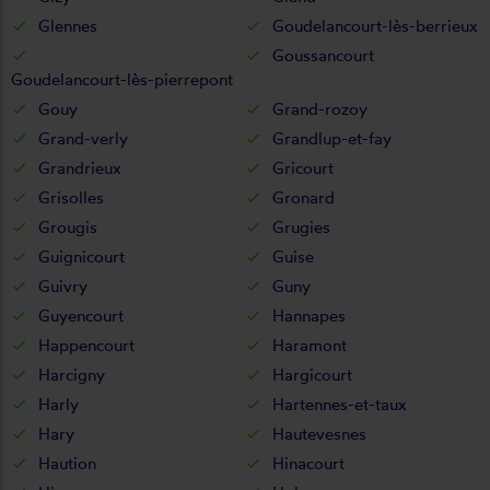
Glennes
Goudelancourt-lès-berrieux
Goussancourt
Goudelancourt-lès-pierrepont
Gouy
Grand-rozoy
Grand-verly
Grandlup-et-fay
Grandrieux
Gricourt
Grisolles
Gronard
Grougis
Grugies
Guignicourt
Guise
Guivry
Guny
Guyencourt
Hannapes
Happencourt
Haramont
Harcigny
Hargicourt
Harly
Hartennes-et-taux
Hary
Hautevesnes
Haution
Hinacourt