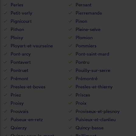
Perles
Pernant
Petit-verly
Pierremande
Pignicourt
Pinon
Pithon
Pleine-selve
Ploisy
Plomion
Ployart-et-vaurseine
Pommiers
Pont-arcy
Pont-saint-mard
Pontavert
Pontru
Pontruet
Pouilly-sur-serre
Prémont
Prémontré
Presles-et-boves
Presles-et-thierny
Priez
Prisces
Proisy
Proix
Prouvais
Proviseux-et-plesnoy
Puiseux-en-retz
Puisieux-et-clanlieu
Quierzy
Quincy-basse
Quincy-sous-le-mont
Raillimont