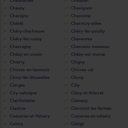
Chaudardes
Chaudun
Chauny
Chavignon
Chavigny
Chavonne
Chérêt
Chermizy-ailles
Chéry-chartreuve
Chéry-lès-pouilly
Chéry-lès-rozoy
Chevennes
Chevregny
Chevresis-monceau
Chézy-en-orxois
Chézy-sur-marne
Chierry
Chigny
Chivres-en-laonnois
Chivres-val
Chivy-lès-étouvelles
Chouy
Cierges
Cilly
Ciry-salsogne
Clacy-et-thierret
Clairfontaine
Clamecy
Clastres
Clermont-les-fermes
Coeuvres-et-Valsery
Coeuvres-et-valsery
Coincy
Coingt