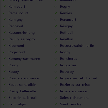
Ramicourt
Regny
Remaucourt
Remies
Remigny
Renansart
Renneval
Résigny
Ressons-le-long
Retheuil
Reuilly-sauvigny
Révillon
Ribemont
Rocourt-saint-martin
Rogécourt
Rogny
Romeny-sur-marne
Ronchères
Roucy
Rougeries
Roupy
Rouvroy
Rouvroy-sur-serre
Royaucourt-et-chailvet
Rozet-saint-albin
Rozières-sur-crise
Rozoy-bellevalle
Rozoy-sur-serre
Saconin-et-breuil
Sains-richaumont
Saint-algis
Saint-bandry