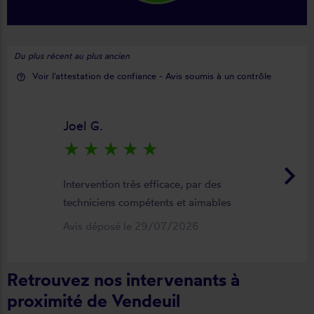
Du plus récent au plus ancien
Voir l'attestation de confiance - Avis soumis à un contrôle
help_outline
Joel G.
star_rate
star_rate
star_rate
star_rate
star_rate
keyboard_arrow_right
Intervention très efficace, par des
techniciens compétents et aimables
Avis déposé le 29/07/2026
Retrouvez nos intervenants à
proximité de Vendeuil