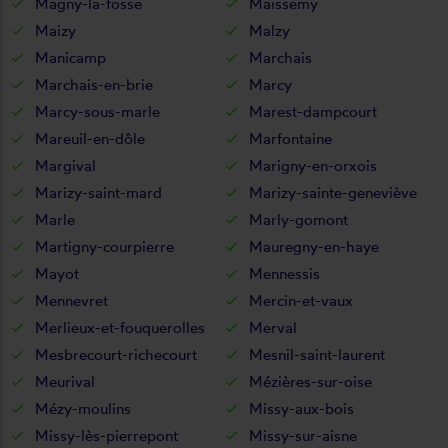
Magny-la-fosse
Maissemy
Maizy
Malzy
Manicamp
Marchais
Marchais-en-brie
Marcy
Marcy-sous-marle
Marest-dampcourt
Mareuil-en-dôle
Marfontaine
Margival
Marigny-en-orxois
Marizy-saint-mard
Marizy-sainte-geneviève
Marle
Marly-gomont
Martigny-courpierre
Mauregny-en-haye
Mayot
Mennessis
Mennevret
Mercin-et-vaux
Merlieux-et-fouquerolles
Merval
Mesbrecourt-richecourt
Mesnil-saint-laurent
Meurival
Mézières-sur-oise
Mézy-moulins
Missy-aux-bois
Missy-lès-pierrepont
Missy-sur-aisne