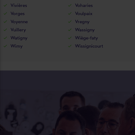
Vivières
Voharies
Vorges
Voulpaix
Voyenne
Vregny
Vuillery
Wassigny
Watigny
Wiège-faty
Wimy
Wissignicourt