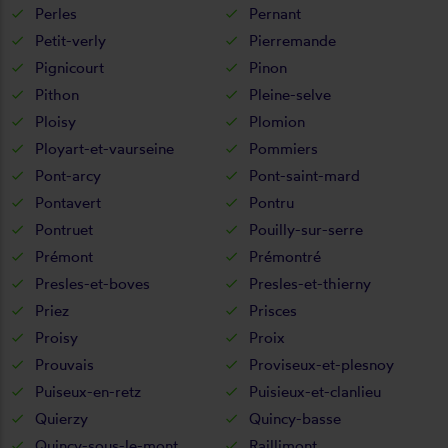
Perles
Pernant
Petit-verly
Pierremande
Pignicourt
Pinon
Pithon
Pleine-selve
Ploisy
Plomion
Ployart-et-vaurseine
Pommiers
Pont-arcy
Pont-saint-mard
Pontavert
Pontru
Pontruet
Pouilly-sur-serre
Prémont
Prémontré
Presles-et-boves
Presles-et-thierny
Priez
Prisces
Proisy
Proix
Prouvais
Proviseux-et-plesnoy
Puiseux-en-retz
Puisieux-et-clanlieu
Quierzy
Quincy-basse
Quincy-sous-le-mont
Raillimont