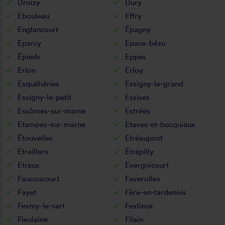
Droizy
Dury
Ebouleau
Effry
Englancourt
Épagny
Eparcy
Epaux-bézu
Épieds
Eppes
Erlon
Erloy
Esquéhéries
Essigny-le-grand
Essigny-le-petit
Essises
Essômes-sur-marne
Estrées
Etampes-sur-marne
Etaves-et-bocquiaux
Étouvelles
Etréaupont
Etreillers
Étrépilly
Etreux
Evergnicourt
Faucoucourt
Faverolles
Fayet
Fère-en-tardenois
Fesmy-le-sart
Festieux
Fieulaine
Filain