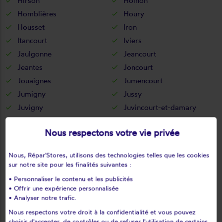
Hirson
Holnon
Homblières
Houry
Housset
Iron
Itancourt
Iviers
Jaulgonne
Jeancourt
Jeantes
Joncourt
Jouaignes
Jumencourt
Jumigny
Jussy
Juvigny
Juvincourt-et-damary
La bouteille
La capelle
Nous respectons votre vie privée
La celle-sous-montmirail
La chapelle-monthodon
La chapelle-sur-chézy
La croix-sur-ourcq
Nous, Répar'Stores, utilisons des technologies telles que les cookies
La fère
La ferté-chevresis
sur notre site pour les finalités suivantes :
La ferté-milon
La hérie
• Personnaliser le contenu et les publicités
La malmaison
La neuville-bosmont
• Offrir une expérience personnalisée
• Analyser notre trafic.
La neuville-en-beine
La neuville-housset
Nous respectons votre droit à la confidentialité et vous pouvez
La neuville-lès-dorengt
La vallée-au-blé
choisir d'accepter, de contrôler ou de refuser l'utilisation de certains