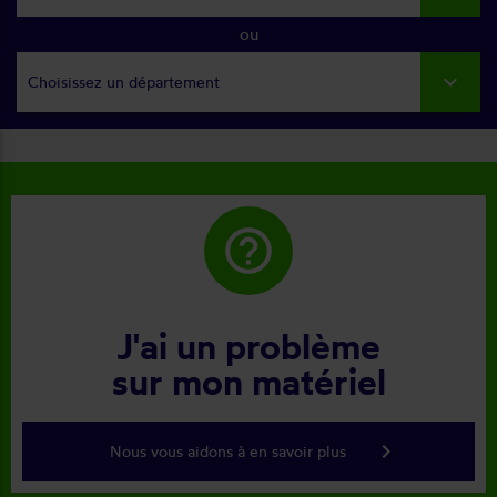
ou
Choisissez un département
help_outline
J'ai un problème
sur mon matériel
keyboard_arrow_right
Nous vous aidons à en savoir plus