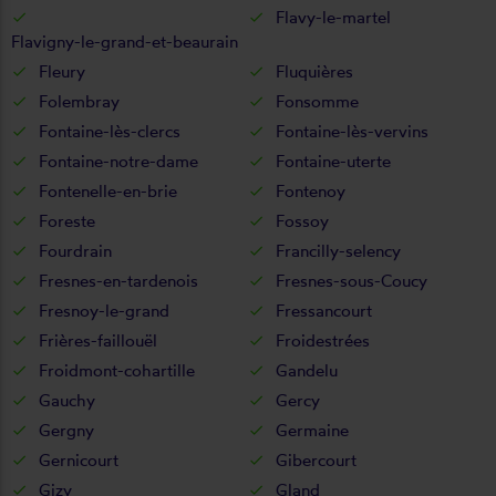
Flavy-le-martel
Flavigny-le-grand-et-beaurain
Fleury
Fluquières
Folembray
Fonsomme
Fontaine-lès-clercs
Fontaine-lès-vervins
Fontaine-notre-dame
Fontaine-uterte
Fontenelle-en-brie
Fontenoy
Foreste
Fossoy
Fourdrain
Francilly-selency
Fresnes-en-tardenois
Fresnes-sous-Coucy
Fresnoy-le-grand
Fressancourt
Frières-faillouël
Froidestrées
Froidmont-cohartille
Gandelu
Gauchy
Gercy
Gergny
Germaine
Gernicourt
Gibercourt
Gizy
Gland