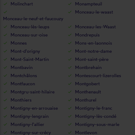
Molinchart
Monampteuil
Monceau-le-waast
Monceau-le-neuf-et-faucouzy
Monceau-lès-leups
Monceau-les-Waast
Monceau-sur-oise
Mondrepuis
Monnes
Mons-en-laonnois
Mont-d'origny
Mont-notre-dame
Mont-Saint-Martin
Mont-saint-père
Montbavin
Montbrehain
Montchâlons
Montescourt-lizerolles
Montfaucon
Montgobert
Montgru-saint-hilaire
Monthenault
Monthiers
Monthurel
Montigny-en-arrouaise
Montigny-le-franc
Montigny-lengrain
Montigny-lès-condé
Montigny-l'allier
Montigny-sous-marle
Montigny-sur-crécy
Montlevon