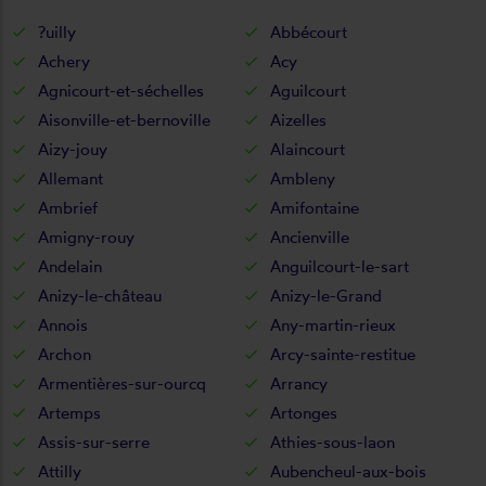
?uilly
Abbécourt
Achery
Acy
Agnicourt-et-séchelles
Aguilcourt
Aisonville-et-bernoville
Aizelles
Aizy-jouy
Alaincourt
Allemant
Ambleny
Ambrief
Amifontaine
Amigny-rouy
Ancienville
Andelain
Anguilcourt-le-sart
Anizy-le-château
Anizy-le-Grand
Annois
Any-martin-rieux
Archon
Arcy-sainte-restitue
Armentières-sur-ourcq
Arrancy
Artemps
Artonges
Assis-sur-serre
Athies-sous-laon
Attilly
Aubencheul-aux-bois