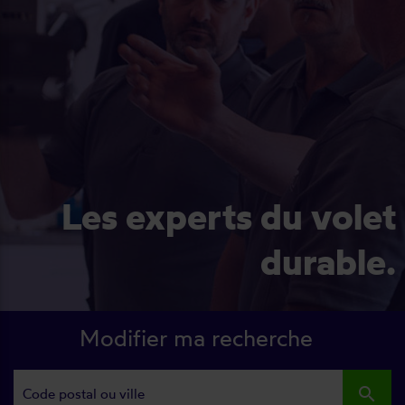
Les experts du volet
durable.
Modifier ma recherche
search