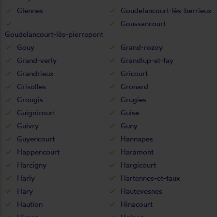
Glennes
Goudelancourt-lès-berrieux
Goussancourt
Goudelancourt-lès-pierrepont
Gouy
Grand-rozoy
Grand-verly
Grandlup-et-fay
Grandrieux
Gricourt
Grisolles
Gronard
Grougis
Grugies
Guignicourt
Guise
Guivry
Guny
Guyencourt
Hannapes
Happencourt
Haramont
Harcigny
Hargicourt
Harly
Hartennes-et-taux
Hary
Hautevesnes
Haution
Hinacourt