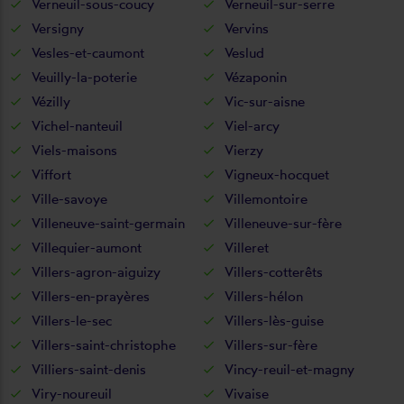
Verneuil-sous-coucy
Verneuil-sur-serre
Versigny
Vervins
Vesles-et-caumont
Veslud
Veuilly-la-poterie
Vézaponin
Vézilly
Vic-sur-aisne
Vichel-nanteuil
Viel-arcy
Viels-maisons
Vierzy
Viffort
Vigneux-hocquet
Ville-savoye
Villemontoire
Villeneuve-saint-germain
Villeneuve-sur-fère
Villequier-aumont
Villeret
Villers-agron-aiguizy
Villers-cotterêts
Villers-en-prayères
Villers-hélon
Villers-le-sec
Villers-lès-guise
Villers-saint-christophe
Villers-sur-fère
Villiers-saint-denis
Vincy-reuil-et-magny
Viry-noureuil
Vivaise