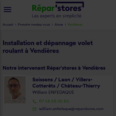
menu
Accueil
Prendre rendez-vous
Aisne
Vendières
Installation et dépannage volet
roulant à Vendières
Notre intervenant Répar'stores à Vendières
Soissons / Laon / Villers-
Cotterêts / Château-Thierry
William ENFEDAQUE
07 68 68 06 80
local_phone
william.enfedaque@reparstores.com
mail_outline