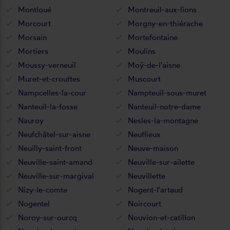
Montloué
Montreuil-aux-lions
Morcourt
Morgny-en-thiérache
Morsain
Mortefontaine
Mortiers
Moulins
Moussy-verneuil
Moÿ-de-l'aisne
Muret-et-crouttes
Muscourt
Nampcelles-la-cour
Nampteuil-sous-muret
Nanteuil-la-fosse
Nanteuil-notre-dame
Nauroy
Nesles-la-montagne
Neufchâtel-sur-aisne
Neuflieux
Neuilly-saint-front
Neuve-maison
Neuville-saint-amand
Neuville-sur-ailette
Neuville-sur-margival
Neuvillette
Nizy-le-comte
Nogent-l'artaud
Nogentel
Noircourt
Noroy-sur-ourcq
Nouvion-et-catillon