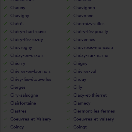
Chauny
Chavignon
Chavigny
Chavonne
Chérêt
Chermizy-ailles
Chéry-chartreuve
Chéry-lès-pouilly
Chéry-lès-rozoy
Chevennes
Chevregny
Chevresis-monceau
Chézy-en-orxois
Chézy-sur-marne
Chierry
Chigny
Chivres-en-laonnois
Chivres-val
Chivy-lès-étouvelles
Chouy
Cierges
Cilly
Ciry-salsogne
Clacy-et-thierret
Clairfontaine
Clamecy
Clastres
Clermont-les-fermes
Coeuvres-et-Valsery
Coeuvres-et-valsery
Coincy
Coingt