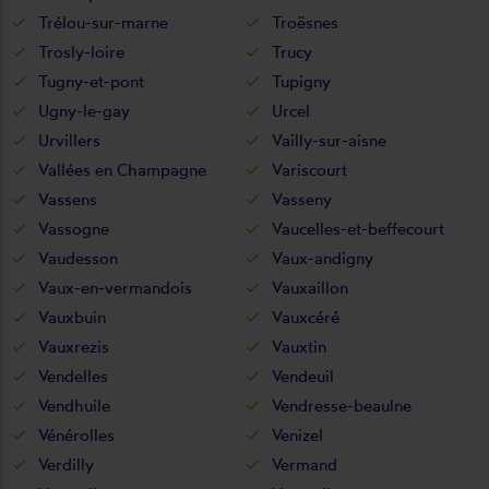
Trélou-sur-marne
Troësnes
Trosly-loire
Trucy
Tugny-et-pont
Tupigny
Ugny-le-gay
Urcel
Urvillers
Vailly-sur-aisne
Vallées en Champagne
Variscourt
Vassens
Vasseny
Vassogne
Vaucelles-et-beffecourt
Vaudesson
Vaux-andigny
Vaux-en-vermandois
Vauxaillon
Vauxbuin
Vauxcéré
Vauxrezis
Vauxtin
Vendelles
Vendeuil
Vendhuile
Vendresse-beaulne
Vénérolles
Venizel
Verdilly
Vermand