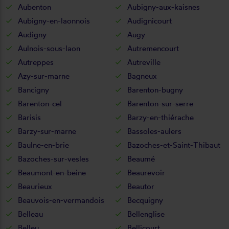
Aubenton
Aubigny-aux-kaisnes
Aubigny-en-laonnois
Audignicourt
Audigny
Augy
Aulnois-sous-laon
Autremencourt
Autreppes
Autreville
Azy-sur-marne
Bagneux
Bancigny
Barenton-bugny
Barenton-cel
Barenton-sur-serre
Barisis
Barzy-en-thiérache
Barzy-sur-marne
Bassoles-aulers
Baulne-en-brie
Bazoches-et-Saint-Thibaut
Bazoches-sur-vesles
Beaumé
Beaumont-en-beine
Beaurevoir
Beaurieux
Beautor
Beauvois-en-vermandois
Becquigny
Belleau
Bellenglise
Belleu
Bellicourt