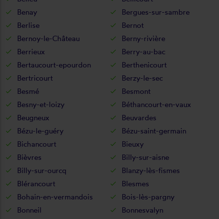
Benay
Bergues-sur-sambre
Berlise
Bernot
Bernoy-le-Château
Berny-rivière
Berrieux
Berry-au-bac
Bertaucourt-epourdon
Berthenicourt
Bertricourt
Berzy-le-sec
Besmé
Besmont
Besny-et-loizy
Béthancourt-en-vaux
Beugneux
Beuvardes
Bézu-le-guéry
Bézu-saint-germain
Bichancourt
Bieuxy
Bièvres
Billy-sur-aisne
Billy-sur-ourcq
Blanzy-lès-fismes
Blérancourt
Blesmes
Bohain-en-vermandois
Bois-lès-pargny
Bonneil
Bonnesvalyn