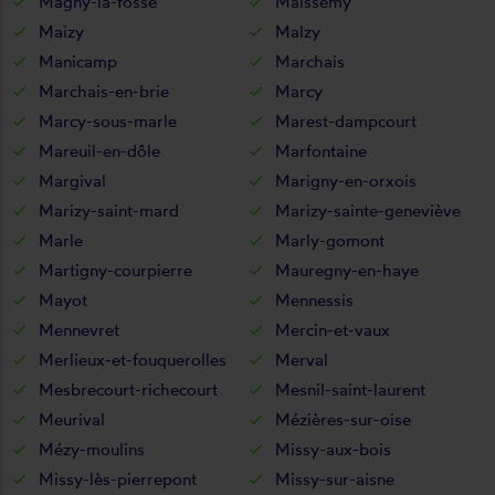
Magny-la-fosse
Maissemy
Maizy
Malzy
Manicamp
Marchais
Marchais-en-brie
Marcy
Marcy-sous-marle
Marest-dampcourt
Mareuil-en-dôle
Marfontaine
Margival
Marigny-en-orxois
Marizy-saint-mard
Marizy-sainte-geneviève
Marle
Marly-gomont
Martigny-courpierre
Mauregny-en-haye
Mayot
Mennessis
Mennevret
Mercin-et-vaux
Merlieux-et-fouquerolles
Merval
Mesbrecourt-richecourt
Mesnil-saint-laurent
Meurival
Mézières-sur-oise
Mézy-moulins
Missy-aux-bois
Missy-lès-pierrepont
Missy-sur-aisne