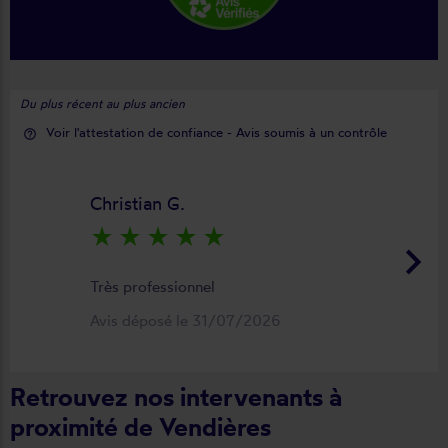
Du plus récent au plus ancien
Voir l'attestation de confiance - Avis soumis à un contrôle
help_outline
Christian G.
star_rate
star_rate
star_rate
star_rate
star_rate
keyboard_arrow_right
Très professionnel
Avis déposé le 31/07/2026
Retrouvez nos intervenants à
proximité de Vendières