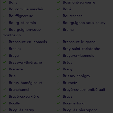
Bony
Bosmont-sur-serre
Bouconville-vauclair
Boué
Bouffignereux
Bouresches
Bourg-et-comin
Bourguignon-sous-coucy
Bourguignon-sous-
Braine
montbavin
Brancourt-en-laonnois
Brancourt-le-grand
Brasles
Bray-saint-christophe
Braye
Braye-en-laonnois
Braye-en-thiérache
Brécy
Brenelle
Breny
Brie
Brissay-choigny
Brissy-hamégicourt
Brumetz
Brunehamel
Bruyères-et-montbérault
Bruyères-sur-fère
Bruys
Bucilly
Bucy-le-long
Bucy-lès-cerny
Bucy-lès-pierrepont