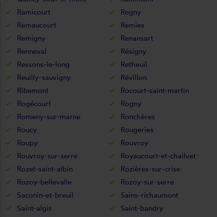
Ramicourt
Regny
Remaucourt
Remies
Remigny
Renansart
Renneval
Résigny
Ressons-le-long
Retheuil
Reuilly-sauvigny
Révillon
Ribemont
Rocourt-saint-martin
Rogécourt
Rogny
Romeny-sur-marne
Ronchères
Roucy
Rougeries
Roupy
Rouvroy
Rouvroy-sur-serre
Royaucourt-et-chailvet
Rozet-saint-albin
Rozières-sur-crise
Rozoy-bellevalle
Rozoy-sur-serre
Saconin-et-breuil
Sains-richaumont
Saint-algis
Saint-bandry