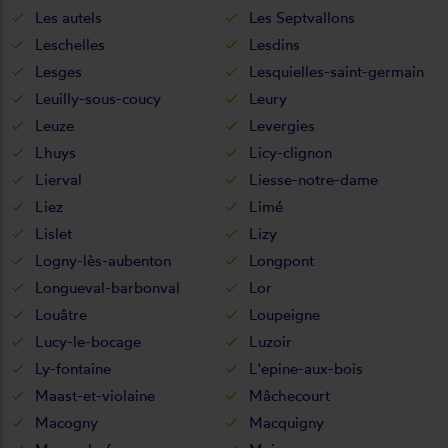
Les autels
Les Septvallons
Leschelles
Lesdins
Lesges
Lesquielles-saint-germain
Leuilly-sous-coucy
Leury
Leuze
Levergies
Lhuys
Licy-clignon
Lierval
Liesse-notre-dame
Liez
Limé
Lislet
Lizy
Logny-lès-aubenton
Longpont
Longueval-barbonval
Lor
Louâtre
Loupeigne
Lucy-le-bocage
Luzoir
Ly-fontaine
L'epine-aux-bois
Maast-et-violaine
Mâchecourt
Macogny
Macquigny