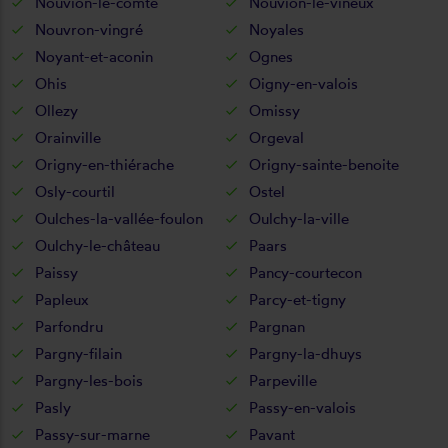
Nouvion-le-comte
Nouvion-le-vineux
Nouvron-vingré
Noyales
Noyant-et-aconin
Ognes
Ohis
Oigny-en-valois
Ollezy
Omissy
Orainville
Orgeval
Origny-en-thiérache
Origny-sainte-benoite
Osly-courtil
Ostel
Oulches-la-vallée-foulon
Oulchy-la-ville
Oulchy-le-château
Paars
Paissy
Pancy-courtecon
Papleux
Parcy-et-tigny
Parfondru
Pargnan
Pargny-filain
Pargny-la-dhuys
Pargny-les-bois
Parpeville
Pasly
Passy-en-valois
Passy-sur-marne
Pavant