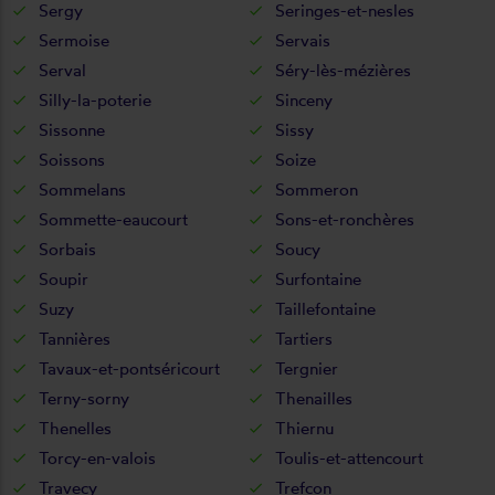
Sergy
Seringes-et-nesles
Sermoise
Servais
Serval
Séry-lès-mézières
Silly-la-poterie
Sinceny
Sissonne
Sissy
Soissons
Soize
Sommelans
Sommeron
Sommette-eaucourt
Sons-et-ronchères
Sorbais
Soucy
Soupir
Surfontaine
Suzy
Taillefontaine
Tannières
Tartiers
Tavaux-et-pontséricourt
Tergnier
Terny-sorny
Thenailles
Thenelles
Thiernu
Torcy-en-valois
Toulis-et-attencourt
Travecy
Trefcon