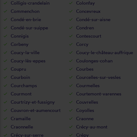
Colligis-crandelain
Colonfay
Commenchon
Concevreux
Condé-en-brie
Condé-sur-aisne
Condé-sur-suippe
Condren
Connigis
Contescourt
Corbeny
Corcy
Coucy-la-ville
Coucy-le-château-auffrique
Coucy-lès-eppes
Coulonges-cohan
Coupru
Courbes
Courboin
Courcelles-sur-vesles
Courchamps
Courmelles
Courmont
Courtemont-varennes
Courtrizy-et-fussigny
Couvrelles
Couvron-et-aumencourt
Coyolles
Cramaille
Craonne
Craonnelle
Crécy-au-mont
Crécy-sur-serre
Crépy