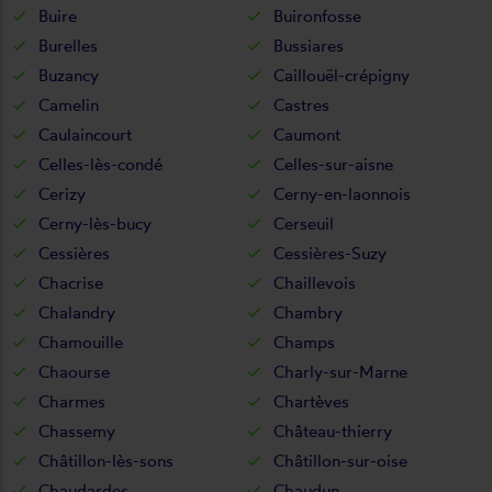
Buire
Buironfosse
Burelles
Bussiares
Buzancy
Caillouël-crépigny
Camelin
Castres
Caulaincourt
Caumont
Celles-lès-condé
Celles-sur-aisne
Cerizy
Cerny-en-laonnois
Cerny-lès-bucy
Cerseuil
Cessières
Cessières-Suzy
Chacrise
Chaillevois
Chalandry
Chambry
Chamouille
Champs
Chaourse
Charly-sur-Marne
Charmes
Chartèves
Chassemy
Château-thierry
Châtillon-lès-sons
Châtillon-sur-oise
Chaudardes
Chaudun