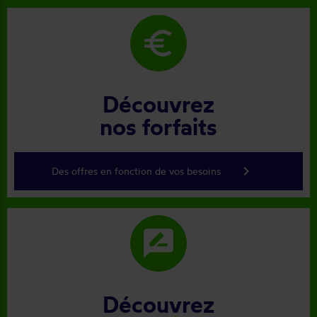
euro
Découvrez
nos forfaits
keyboard_arrow_right
Des offres en fonction de vos besoins
rate_review
Découvrez