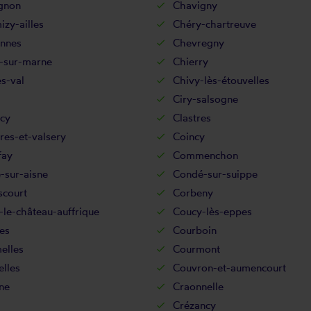
gnon
Chavigny
zy-ailles
Chéry-chartreuve
nnes
Chevregny
-sur-marne
Chierry
s-val
Chivy-lès-étouvelles
Ciry-salsogne
cy
Clastres
res-et-valsery
Coincy
fay
Commenchon
-sur-aisne
Condé-sur-suippe
scourt
Corbeny
le-château-auffrique
Coucy-lès-eppes
es
Courboin
elles
Courmont
lles
Couvron-et-aumencourt
ne
Craonnelle
Crézancy