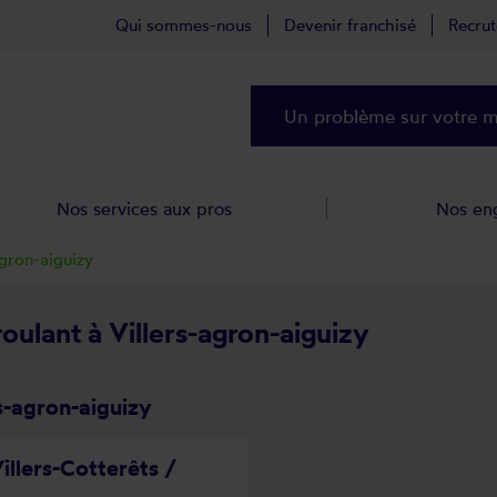
Qui sommes-nous
Devenir franchisé
Recru
Un problème sur votre ma
Nos services aux pros
Nos en
agron-aiguizy
roulant à Villers-agron-aiguizy
s-agron-aiguizy
illers-Cotterêts /