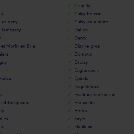
Crupilly
ux
Cuiry-housse
y-et-geny
Cuisy-en-almont
-lambercy
Dallon
y
Dercy
 et Morin-en-Brie
Dizy-le-gros
iers
Domptin
gny
Droizy
Englancourt
-bézu
Épieds
Esquéhéries
s
Essômes-sur-marne
s-et-bocquiaux
Étouvelles
lly
Etreux
lles
Fayet
ux
Fieulaine