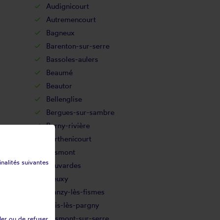
Audignicourt
Autremencourt
Bagneux
Barenton-sur-serre
Bassoles-aulers
Beaumé
Beautor
Bellenglise
Bergues-sur-sambre
Berny-rivière
Berthenicourt
Besmont
inalités suivantes
Beuvardes
Bieuxy
Blanzy-lès-fismes
Bois-lès-pargny
Bosmont-sur-serre
ler ou de refuser