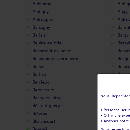
Aubenton
Aubig
Audigny
Augy
Autreppes
Autrev
Bancigny
Baren
Barisis
Barzy-
Baulne-en-brie
Bazoc
Beaumont-en-beine
Beaur
Beauvois-en-vermandois
Becqu
Belleu
Bellic
Berlise
Berno
Berrieux
Berry
Bertricourt
Berzy-
Nous, Répar'Store
Besny-et-loizy
Bétha
:
Bézu-le-guéry
Bézu-
• Personnaliser l
Bièvres
Billy-
• Offrir une exp
Blérancourt
• Analyser notre 
Blesm
Bonneil
Bonne
Nous respectons v