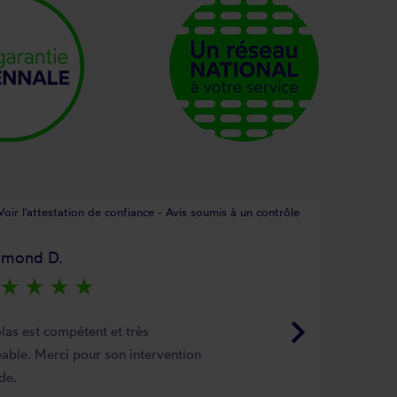
Voir l'attestation de confiance - Avis soumis à un contrôle
ymond D.
star_rate
star_rate
star_rate
star_rate
keyboard_arrow_right
las est compétent et très
able. Merci pour son intervention
de.