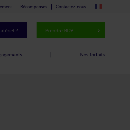
tement
Récompenses
Contactez-nous
tériel ?
Prendre RDV
keyboard_arrow_right
gagements
Nos forfaits