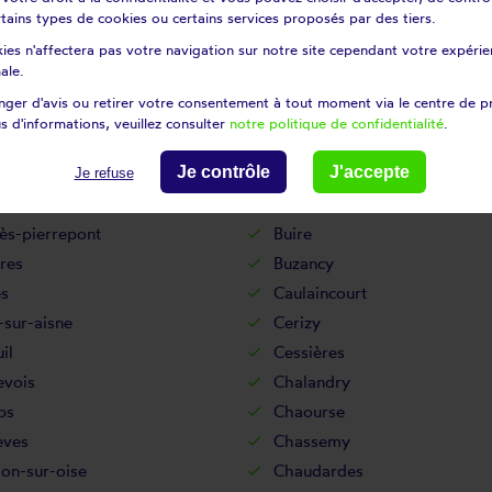
certains types de cookies ou certains services proposés par des tiers.
Bouffignereux
ies n'affectera pas votre navigation sur notre site cependant votre expérien
uignon-sous-coucy
Bourguignon-sous-montbavi
ale.
urt-le-grand
Brasles
ger d'avis ou retirer votre consentement à tout moment via le centre de p
-en-laonnois
Braye-en-thiérache
s d'informations, veuillez consulter
notre politique de confidentialité
.
Brie
Je contrôle
J'accepte
tz
Brunehamel
Je refuse
Bucilly
ès-pierrepont
Buire
res
Buzancy
es
Caulaincourt
-sur-aisne
Cerizy
il
Cessières
evois
Chalandry
ps
Chaourse
èves
Chassemy
lon-sur-oise
Chaudardes