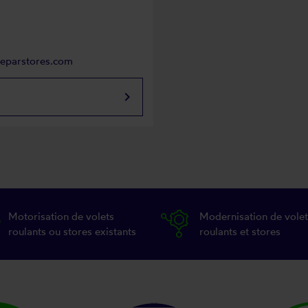
reparstores.com
keyboard_arrow_right
Motorisation de volets
Modernisation de volet
roulants ou stores existants
roulants et stores