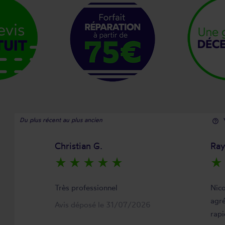
Du plus récent au plus ancien
help_outline
Christian G.
Ra
star_rate
star_rate
star_rate
star_rate
star_rate
star_rate
Très professionnel
Nico
agré
Avis déposé le 31/07/2026
rapi