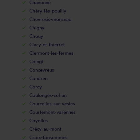
Chavonne
Chéry-lès-pouilly
Chevresis-monceau
Chigny
Chouy
Clacy-et-thierret
Clermont-les-fermes
Coingt
Concevreux
Condren
Corcy
Coulonges-cohan
Courcelles-sur-vesles
Courtemont-varennes
Coyolles
Crécy-au-mont
Croix-fonsommes