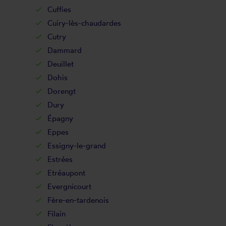
Cuffies
Cuiry-lès-chaudardes
Cutry
Dammard
Deuillet
Dohis
Dorengt
Dury
Épagny
Eppes
Essigny-le-grand
Estrées
Etréaupont
Evergnicourt
Fère-en-tardenois
Filain