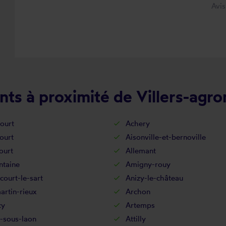
Avi
ts à proximité de Villers-agro
ourt
Achery
ourt
Aisonville-et-bernoville
ourt
Allemant
ntaine
Amigny-rouy
court-le-sart
Anizy-le-château
rtin-rieux
Archon
cy
Artemps
-sous-laon
Attilly