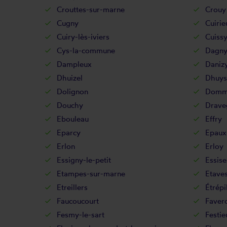
Crouttes-sur-marne
Crouy
Cugny
Cuirie
Cuiry-lès-iviers
Cuiss
Cys-la-commune
Dagny
Dampleux
Daniz
Dhuizel
Dhuys
Dolignon
Domm
Douchy
Drave
Ebouleau
Effry
Eparcy
Epaux
Erlon
Erloy
Essigny-le-petit
Essise
Etampes-sur-marne
Etave
Etreillers
Étrépi
Faucoucourt
Favero
Fesmy-le-sart
Festie