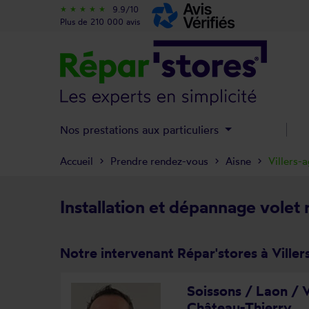
9.9/10
star_rate
star_rate
star_rate
star_rate
star_rate
Plus de 210 000 avis
Nos prestations aux particuliers
Accueil
Prendre rendez-vous
Aisne
Villers-
Installation et dépannage volet 
Notre intervenant Répar'stores à Viller
Soissons / Laon / V
Château-Thierry