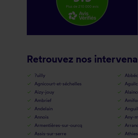
Plus de 210 000 avis
Retrouvez nos intervenan
?uilly
Abbéc
Agnicourt-et-séchelles
Aguilc
Aizy-jouy
Alainc
Ambrief
Amifo
Andelain
Anguil
Annois
Any-ma
Armentières-sur-ourcq
Arran
Assis-sur-serre
Athies