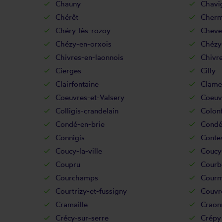
Chauny
Chavi
Chérêt
Chermi
Chéry-lès-rozoy
Cheve
Chézy-en-orxois
Chézy
Chivres-en-laonnois
Chivre
Cierges
Cilly
Clairfontaine
Clame
Coeuvres-et-Valsery
Coeuv
Colligis-crandelain
Colon
Condé-en-brie
Condé
Connigis
Conte
Coucy-la-ville
Coucy-
Coupru
Courb
Courchamps
Courm
Courtrizy-et-fussigny
Couvre
Cramaille
Craon
Crécy-sur-serre
Crépy