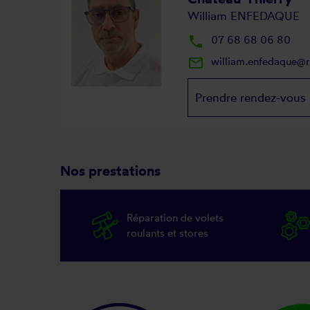
William ENFEDAQUE
local_phone
07 68 68 06 80
mail_outline
william.enfedaque@
Prendre rendez-vous
Nos prestations
Réparation de volets
roulants et stores