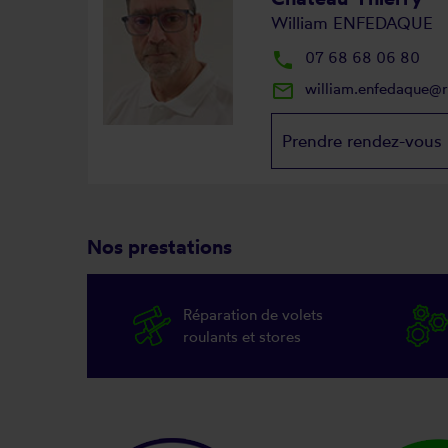
William ENFEDAQUE
local_phone
07 68 68 06 80
mail_outline
william.enfedaque@
Prendre rendez-vous
Nos prestations
Réparation de volets
roulants et stores