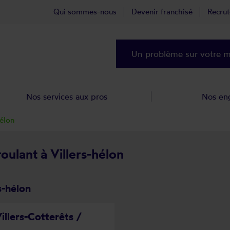
Qui sommes-nous
Devenir franchisé
Recru
Un problème sur votre ma
Nos services aux pros
Nos en
hélon
roulant à Villers-hélon
s-hélon
illers-Cotterêts /