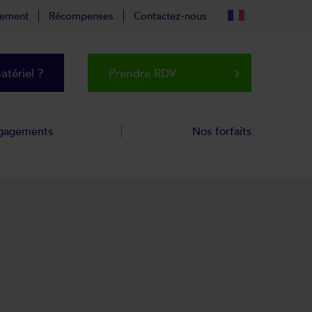
tement
Récompenses
Contactez-nous
tériel ?
Prendre RDV
keyboard_arrow_right
gagements
Nos forfaits