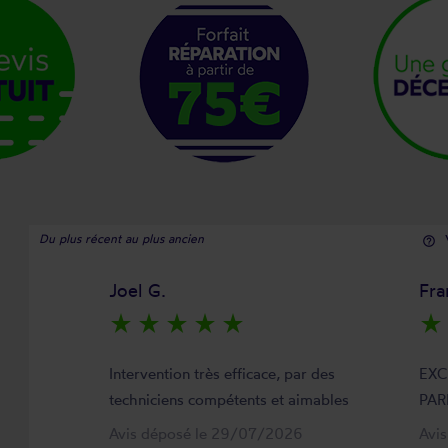
Du plus récent au plus ancien
help_outline
Joel G.
Fra
star_rate
star_rate
star_rate
star_rate
star_rate
star_rate
Intervention très efficace, par des
EXC
techniciens compétents et aimables
PAR
Avis déposé le 29/07/2026
Avi