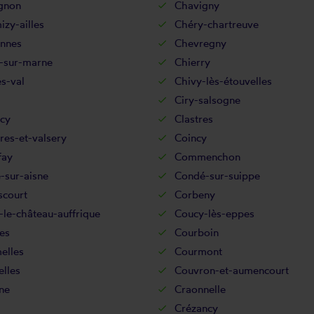
gnon
Chavigny
zy-ailles
Chéry-chartreuve
nnes
Chevregny
-sur-marne
Chierry
s-val
Chivy-lès-étouvelles
Ciry-salsogne
cy
Clastres
res-et-valsery
Coincy
fay
Commenchon
-sur-aisne
Condé-sur-suippe
scourt
Corbeny
le-château-auffrique
Coucy-lès-eppes
es
Courboin
elles
Courmont
lles
Couvron-et-aumencourt
ne
Craonnelle
Crézancy