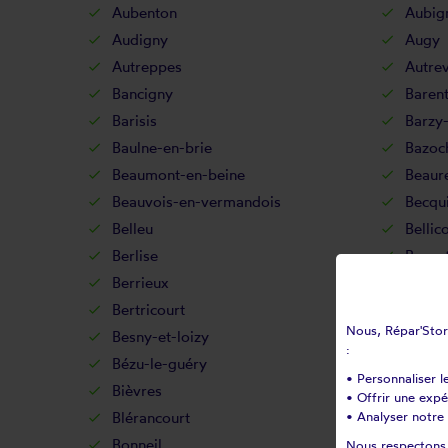
Aubenton
Aubig
Audigny
Augy
Autreppes
Autrev
Bancigny
Baren
Barisis
Barzy-
Baulne-en-brie
Bazoc
Beaumont-en-beine
Beaur
Beauvois-en-vermandois
Becqu
Belleu
Bellic
Berlise
Berno
Berrieux
Berry
Bertricourt
Berzy-
Nous, Répar'Store
Besny-et-loizy
Bétha
:
Bézu-le-guéry
Bézu-
• Personnaliser l
Bièvres
Billy-
• Offrir une exp
Blérancourt
• Analyser notre 
Blesm
Bonneil
Bonne
Nous respectons v