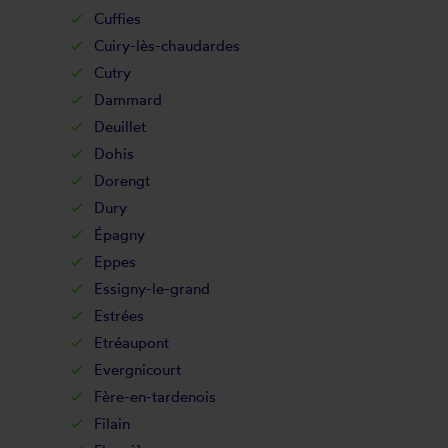
Cuffies
Cuiry-lès-chaudardes
Cutry
Dammard
Deuillet
Dohis
Dorengt
Dury
Épagny
Eppes
Essigny-le-grand
Estrées
Etréaupont
Evergnicourt
Fère-en-tardenois
Filain