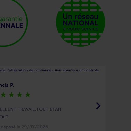
Voir l'attestation de confiance - Avis soumis à un contrôle
ncis P.
star_rate
star_rate
star_rate
star_rate
keyboard_arrow_right
ELLENT TRAVAIL.TOUT ETAIT
FAIT.
s déposé le 29/07/2026