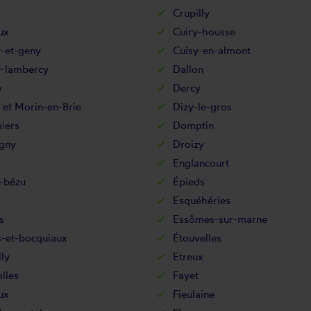
Crupilly
ux
Cuiry-housse
y-et-geny
Cuisy-en-almont
-lambercy
Dallon
y
Dercy
 et Morin-en-Brie
Dizy-le-gros
iers
Domptin
gny
Droizy
Englancourt
-bézu
Épieds
Esquéhéries
s
Essômes-sur-marne
s-et-bocquiaux
Étouvelles
lly
Etreux
lles
Fayet
ux
Fieulaine