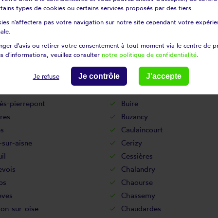
certains types de cookies ou certains services proposés par des tiers.
Bouffignereux
ies n'affectera pas votre navigation sur notre site cependant votre expérien
uignon-sous-coucy
Bourguignon-sous-montbavi
ale.
urt-le-grand
Brasles
ger d'avis ou retirer votre consentement à tout moment via le centre de p
-en-laonnois
Braye-en-thiérache
s d'informations, veuillez consulter
notre politique de confidentialité
.
Brie
Je contrôle
J'accepte
tz
Brunehamel
Je refuse
Bucilly
ès-pierrepont
Buire
res
Buzancy
es
Caulaincourt
-sur-aisne
Cerizy
il
Cessières
evois
Chalandry
ps
Chaourse
èves
Chassemy
lon-sur-oise
Chaudardes