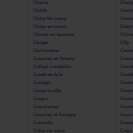
Chauny
Chavi
Chérêt
Chermi
Chéry-lès-rozoy
Cheve
Chézy-en-orxois
Chézy
Chivres-en-laonnois
Chivre
Cierges
Cilly
Clairfontaine
Clame
Coeuvres-et-Valsery
Coeuv
Colligis-crandelain
Colon
Condé-en-brie
Condé
Connigis
Conte
Coucy-la-ville
Coucy-
Coupru
Courb
Courchamps
Courm
Courtrizy-et-fussigny
Couvre
Cramaille
Craon
Crécy-sur-serre
Crépy