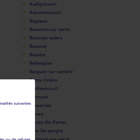
Audignicourt
Autremencourt
Bagneux
Barenton-sur-serre
Bassoles-aulers
Beaumé
Beautor
Bellenglise
Bergues-sur-sambre
Berny-rivière
Berthenicourt
Besmont
inalités suivantes
Beuvardes
Bieuxy
Blanzy-lès-fismes
Bois-lès-pargny
Bosmont-sur-serre
ler ou de refuser