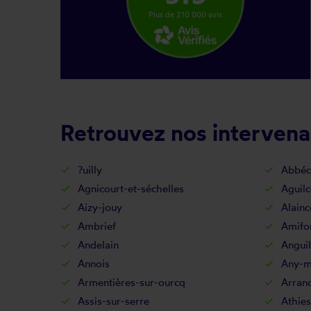
Plus de 210 000 avis
Retrouvez nos intervenan
?uilly
Abbéc
Agnicourt-et-séchelles
Aguilc
Aizy-jouy
Alainc
Ambrief
Amifo
Andelain
Anguil
Annois
Any-ma
Armentières-sur-ourcq
Arran
Assis-sur-serre
Athies