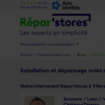
9.9/10
star_rate
star_rate
star_rate
star_rate
star_rate
Plus de 210 000 avis
Nos prestations aux particuliers
Accueil
Prendre rendez-vous
Aisne
Villers-
Installation et dépannage volet 
Notre intervenant Répar'stores à Viller
Soissons / Laon / V
Château-Thierry