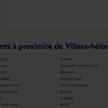
ts à proximité de Villers-hélo
ourt
Achery
ourt
Aisonville-et-bernoville
ourt
Allemant
ntaine
Amigny-rouy
court-le-sart
Anizy-le-château
rtin-rieux
Archon
cy
Artemps
-sous-laon
Attilly