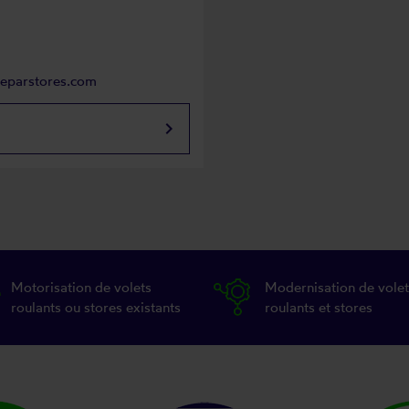
reparstores.com
keyboard_arrow_right
Motorisation de volets
Modernisation de volet
roulants ou stores existants
roulants et stores