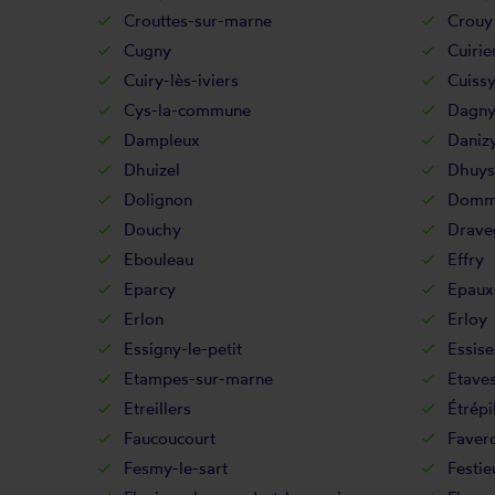
Crouttes-sur-marne
Crouy
Cugny
Cuirie
Cuiry-lès-iviers
Cuiss
Cys-la-commune
Dagny
Dampleux
Daniz
Dhuizel
Dhuys
Dolignon
Domm
Douchy
Drave
Ebouleau
Effry
Eparcy
Epaux
Erlon
Erloy
Essigny-le-petit
Essise
Etampes-sur-marne
Etave
Etreillers
Étrépi
Faucoucourt
Favero
Fesmy-le-sart
Festie