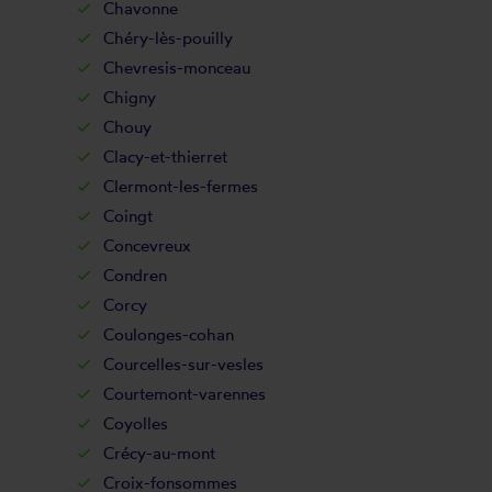
Chavonne
Chéry-lès-pouilly
Chevresis-monceau
Chigny
Chouy
Clacy-et-thierret
Clermont-les-fermes
Coingt
Concevreux
Condren
Corcy
Coulonges-cohan
Courcelles-sur-vesles
Courtemont-varennes
Coyolles
Crécy-au-mont
Croix-fonsommes