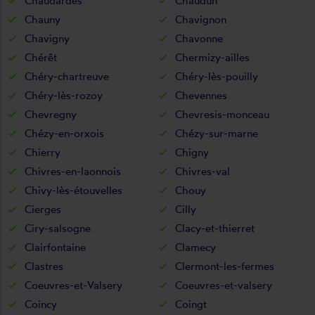
Chaudardes
Chaudun
Chauny
Chavignon
Chavigny
Chavonne
Chérêt
Chermizy-ailles
Chéry-chartreuve
Chéry-lès-pouilly
Chéry-lès-rozoy
Chevennes
Chevregny
Chevresis-monceau
Chézy-en-orxois
Chézy-sur-marne
Chierry
Chigny
Chivres-en-laonnois
Chivres-val
Chivy-lès-étouvelles
Chouy
Cierges
Cilly
Ciry-salsogne
Clacy-et-thierret
Clairfontaine
Clamecy
Clastres
Clermont-les-fermes
Coeuvres-et-Valsery
Coeuvres-et-valsery
Coincy
Coingt