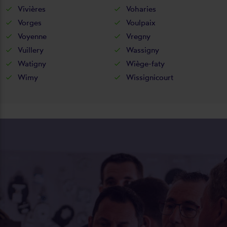
Vivières
Voharies
Vorges
Voulpaix
Voyenne
Vregny
Vuillery
Wassigny
Watigny
Wiège-faty
Wimy
Wissignicourt