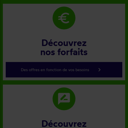
euro
Découvrez
nos forfaits
keyboard_arrow_right
Des offres en fonction de vos besoins
rate_review
Découvrez