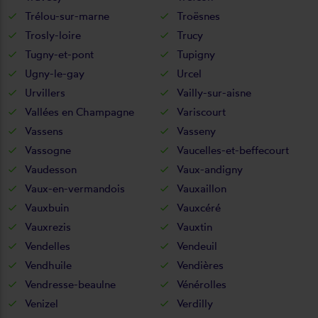
Trélou-sur-marne
Troësnes
Trosly-loire
Trucy
Tugny-et-pont
Tupigny
Ugny-le-gay
Urcel
Urvillers
Vailly-sur-aisne
Vallées en Champagne
Variscourt
Vassens
Vasseny
Vassogne
Vaucelles-et-beffecourt
Vaudesson
Vaux-andigny
Vaux-en-vermandois
Vauxaillon
Vauxbuin
Vauxcéré
Vauxrezis
Vauxtin
Vendelles
Vendeuil
Vendhuile
Vendières
Vendresse-beaulne
Vénérolles
Venizel
Verdilly