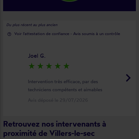
Du plus récent au plus ancien
Voir l'attestation de confiance - Avis soumis à un contrôle
help_outline
Joel G.
star_rate
star_rate
star_rate
star_rate
star_rate
keyboard_arrow_right
Intervention très efficace, par des
techniciens compétents et aimables
Avis déposé le 29/07/2026
Retrouvez nos intervenants à
proximité de Villers-le-sec