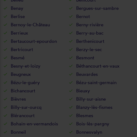
Benay
Bergues-sur-sambre
Berlise
Bernot
Bernoy-le-Château
Berny-rivière
Berrieux
Berry-au-bac
Bertaucourt-epourdon
Berthenicourt
Bertricourt
Berzy-le-sec
Besmé
Besmont
Besny-et-loizy
Béthancourt-en-vaux
Beugneux
Beuvardes
Bézu-le-guéry
Bézu-saint-germain
Bichancourt
Bieuxy
Bièvres
Billy-sur-aisne
Billy-sur-ourcq
Blanzy-lès-fismes
Blérancourt
Blesmes
Bohain-en-vermandois
Bois-lès-pargny
Bonneil
Bonnesvalyn