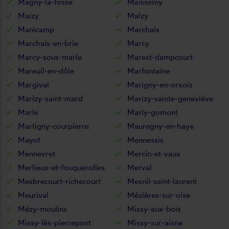
Magny-la-fosse
Maissemy
Maizy
Malzy
Manicamp
Marchais
Marchais-en-brie
Marcy
Marcy-sous-marle
Marest-dampcourt
Mareuil-en-dôle
Marfontaine
Margival
Marigny-en-orxois
Marizy-saint-mard
Marizy-sainte-geneviève
Marle
Marly-gomont
Martigny-courpierre
Mauregny-en-haye
Mayot
Mennessis
Mennevret
Mercin-et-vaux
Merlieux-et-fouquerolles
Merval
Mesbrecourt-richecourt
Mesnil-saint-laurent
Meurival
Mézières-sur-oise
Mézy-moulins
Missy-aux-bois
Missy-lès-pierrepont
Missy-sur-aisne