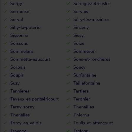
Sergy
Seringes-et-nesles
Sermoise
Servais
Serval
Séry-lès-mézières
Silly-la-poterie
Sinceny
Sissonne
Sissy
Soissons
Soize
Sommelans
Sommeron
Sommette-eaucourt
Sons-et-ronchères
Sorbais
Soucy
Soupir
Surfontaine
Suzy
Taillefontaine
Tannières
Tartiers
Tavaux-et-pontséricourt
Tergnier
Terny-sorny
Thenailles
Thenelles
Thiernu
Torcy-en-valois
Toulis-et-attencourt
Travecy
Trefcon