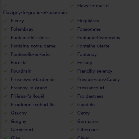
Flavy-le-martel
Flavigny-le-grand-et-beaurain
Fleury
Fluquières
Folembray
Fonsomme
Fontaine-lès-clercs
Fontaine-lès-vervins
Fontaine-notre-dame
Fontaine-uterte
Fontenelle-en-brie
Fontenoy
Foreste
Fossoy
Fourdrain
Francilly-selency
Fresnes-en-tardenois
Fresnes-sous-Coucy
Fresnoy-le-grand
Fressancourt
Frières-faillouël
Froidestrées
Froidmont-cohartille
Gandelu
Gauchy
Gercy
Gergny
Germaine
Gernicourt
Gibercourt
Gizy
Gland