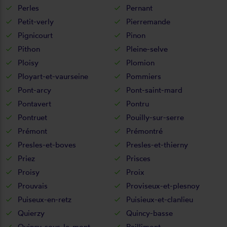
Perles
Pernant
Petit-verly
Pierremande
Pignicourt
Pinon
Pithon
Pleine-selve
Ploisy
Plomion
Ployart-et-vaurseine
Pommiers
Pont-arcy
Pont-saint-mard
Pontavert
Pontru
Pontruet
Pouilly-sur-serre
Prémont
Prémontré
Presles-et-boves
Presles-et-thierny
Priez
Prisces
Proisy
Proix
Prouvais
Proviseux-et-plesnoy
Puiseux-en-retz
Puisieux-et-clanlieu
Quierzy
Quincy-basse
Quincy-sous-le-mont
Raillimont