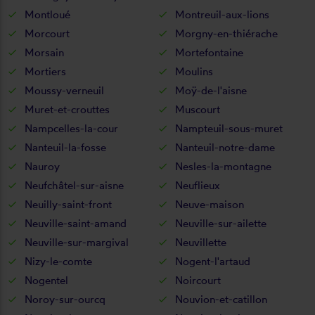
Montloué
Montreuil-aux-lions
Morcourt
Morgny-en-thiérache
Morsain
Mortefontaine
Mortiers
Moulins
Moussy-verneuil
Moÿ-de-l'aisne
Muret-et-crouttes
Muscourt
Nampcelles-la-cour
Nampteuil-sous-muret
Nanteuil-la-fosse
Nanteuil-notre-dame
Nauroy
Nesles-la-montagne
Neufchâtel-sur-aisne
Neuflieux
Neuilly-saint-front
Neuve-maison
Neuville-saint-amand
Neuville-sur-ailette
Neuville-sur-margival
Neuvillette
Nizy-le-comte
Nogent-l'artaud
Nogentel
Noircourt
Noroy-sur-ourcq
Nouvion-et-catillon