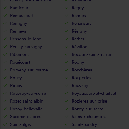
Ramicourt
Regny
Remaucourt
Remies
Remigny
Renansart
Renneval
Résigny
Ressons-le-long
Retheuil
Reuilly-sauvigny
Révillon
Ribemont
Rocourt-saint-martin
Rogécourt
Rogny
Romeny-sur-marne
Ronchères
Roucy
Rougeries
Roupy
Rouvroy
Rouvroy-sur-serre
Royaucourt-et-chailvet
Rozet-saint-albin
Rozières-sur-crise
Rozoy-bellevalle
Rozoy-sur-serre
Saconin-et-breuil
Sains-richaumont
Saint-algis
Saint-bandry