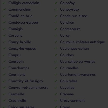
Colligis-crandelain
Colonfay
Commenchon
Concevreux
Condé-en-brie
Condé-sur-aisne
Condé-sur-suippe
Condren
Connigis
Contescourt
Corbeny
Corcy
Coucy-la-ville
Coucy-le-château-auffrique
Coucy-lès-eppes
Coulonges-cohan
Coupru
Courbes
Courboin
Courcelles-sur-vesles
Courchamps
Courmelles
Courmont
Courtemont-varennes
Courtrizy-et-fussigny
Couvrelles
Couvron-et-aumencourt
Coyolles
Cramaille
Craonne
Craonnelle
Crécy-au-mont
Crécy-sur-serre
Crépy