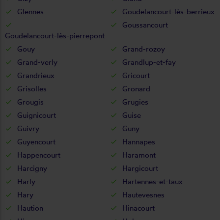
Glennes
Goudelancourt-lès-berrieux
Goussancourt
Goudelancourt-lès-pierrepont
Gouy
Grand-rozoy
Grand-verly
Grandlup-et-fay
Grandrieux
Gricourt
Grisolles
Gronard
Grougis
Grugies
Guignicourt
Guise
Guivry
Guny
Guyencourt
Hannapes
Happencourt
Haramont
Harcigny
Hargicourt
Harly
Hartennes-et-taux
Hary
Hautevesnes
Haution
Hinacourt