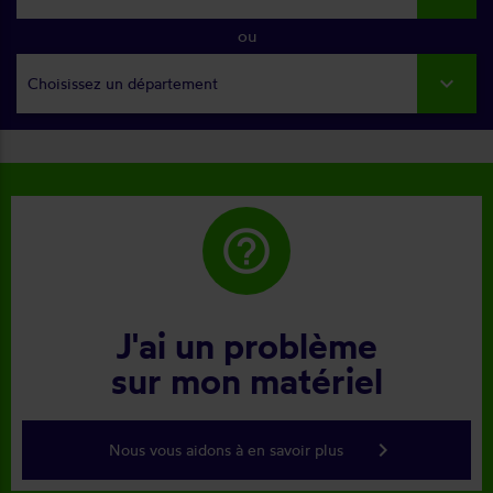
ou
Choisissez un département
help_outline
J'ai un problème
sur mon matériel
keyboard_arrow_right
Nous vous aidons à en savoir plus