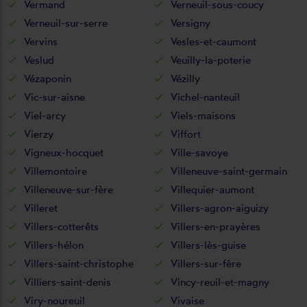
Vermand
Verneuil-sous-coucy
Verneuil-sur-serre
Versigny
Vervins
Vesles-et-caumont
Veslud
Veuilly-la-poterie
Vézaponin
Vézilly
Vic-sur-aisne
Vichel-nanteuil
Viel-arcy
Viels-maisons
Vierzy
Viffort
Vigneux-hocquet
Ville-savoye
Villemontoire
Villeneuve-saint-germain
Villeneuve-sur-fère
Villequier-aumont
Villeret
Villers-agron-aiguizy
Villers-cotterêts
Villers-en-prayères
Villers-hélon
Villers-lès-guise
Villers-saint-christophe
Villers-sur-fère
Villiers-saint-denis
Vincy-reuil-et-magny
Viry-noureuil
Vivaise