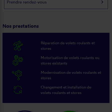
keyboard_arrow_right
Prendre rendez-vous
Nos prestations
Réparation de volets roulants et
stores
Motorisation de volets roulants ou
stores existants
Modernisation de volets roulants et
stores
Changement et installation de
volets roulants et stores