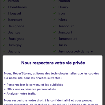
Hirson
Holnon
Homblières
Houry
Housset
Iron
Itancourt
Iviers
Jaulgonne
Jeancourt
Jeantes
Joncourt
Jouaignes
Jumencourt
Jumigny
Jussy
Juvigny
Juvincourt-et-damary
La bouteille
La capelle
Nous respectons votre vie privée
La celle-sous-montmirail
La chapelle-monthodon
La chapelle-sur-chézy
La croix-sur-ourcq
Nous, Répar'Stores, utilisons des technologies telles que les cookies
La fère
La ferté-chevresis
sur notre site pour les finalités suivantes :
La ferté-milon
La hérie
• Personnaliser le contenu et les publicités
La malmaison
La neuville-bosmont
• Offrir une expérience personnalisée
• Analyser notre trafic.
La neuville-en-beine
La neuville-housset
Nous respectons votre droit à la confidentialité et vous pouvez
La neuville-lès-dorengt
La vallée-au-blé
choisir d'accepter, de contrôler ou de refuser l'utilisation de certains