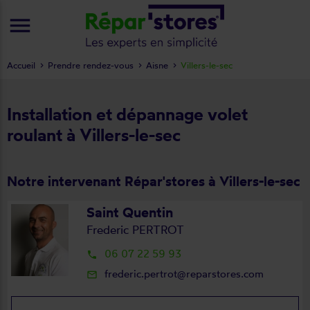
menu
Accueil
Prendre rendez-vous
Aisne
Villers-le-sec
Installation et dépannage volet
roulant à Villers-le-sec
Notre intervenant Répar'stores à Villers-le-sec
Saint Quentin
Frederic PERTROT
06 07 22 59 93
local_phone
frederic.pertrot@reparstores.com
mail_outline