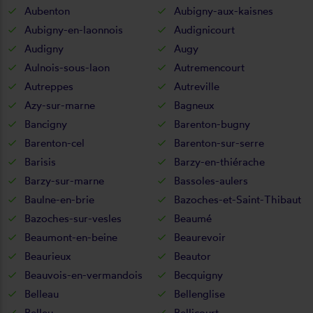
Aubenton
Aubigny-aux-kaisnes
Aubigny-en-laonnois
Audignicourt
Audigny
Augy
Aulnois-sous-laon
Autremencourt
Autreppes
Autreville
Azy-sur-marne
Bagneux
Bancigny
Barenton-bugny
Barenton-cel
Barenton-sur-serre
Barisis
Barzy-en-thiérache
Barzy-sur-marne
Bassoles-aulers
Baulne-en-brie
Bazoches-et-Saint-Thibaut
Bazoches-sur-vesles
Beaumé
Beaumont-en-beine
Beaurevoir
Beaurieux
Beautor
Beauvois-en-vermandois
Becquigny
Belleau
Bellenglise
Belleu
Bellicourt