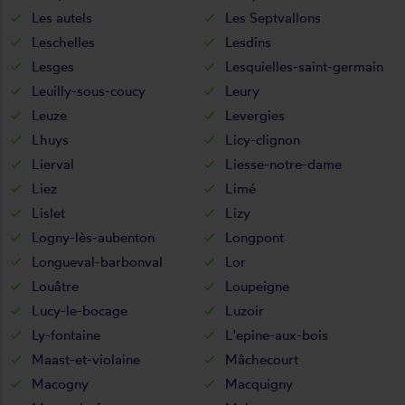
Les autels
Les Septvallons
Leschelles
Lesdins
Lesges
Lesquielles-saint-germain
Leuilly-sous-coucy
Leury
Leuze
Levergies
Lhuys
Licy-clignon
Lierval
Liesse-notre-dame
Liez
Limé
Lislet
Lizy
Logny-lès-aubenton
Longpont
Longueval-barbonval
Lor
Louâtre
Loupeigne
Lucy-le-bocage
Luzoir
Ly-fontaine
L'epine-aux-bois
Maast-et-violaine
Mâchecourt
Macogny
Macquigny