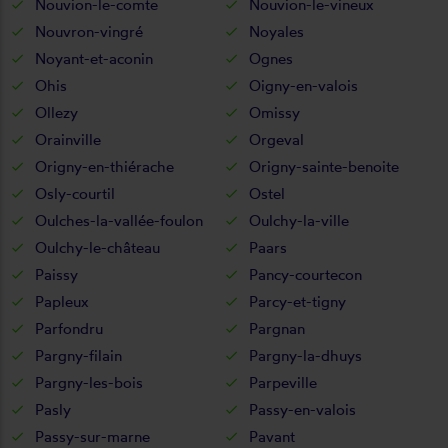
Nouvion-le-comte
Nouvion-le-vineux
Nouvron-vingré
Noyales
Noyant-et-aconin
Ognes
Ohis
Oigny-en-valois
Ollezy
Omissy
Orainville
Orgeval
Origny-en-thiérache
Origny-sainte-benoite
Osly-courtil
Ostel
Oulches-la-vallée-foulon
Oulchy-la-ville
Oulchy-le-château
Paars
Paissy
Pancy-courtecon
Papleux
Parcy-et-tigny
Parfondru
Pargnan
Pargny-filain
Pargny-la-dhuys
Pargny-les-bois
Parpeville
Pasly
Passy-en-valois
Passy-sur-marne
Pavant