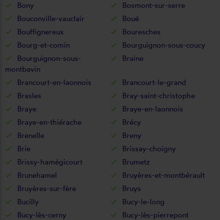
Bony
Bosmont-sur-serre
Bouconville-vauclair
Boué
Bouffignereux
Bouresches
Bourg-et-comin
Bourguignon-sous-coucy
Bourguignon-sous-
Braine
montbavin
Brancourt-en-laonnois
Brancourt-le-grand
Brasles
Bray-saint-christophe
Braye
Braye-en-laonnois
Braye-en-thiérache
Brécy
Brenelle
Breny
Brie
Brissay-choigny
Brissy-hamégicourt
Brumetz
Brunehamel
Bruyères-et-montbérault
Bruyères-sur-fère
Bruys
Bucilly
Bucy-le-long
Bucy-lès-cerny
Bucy-lès-pierrepont