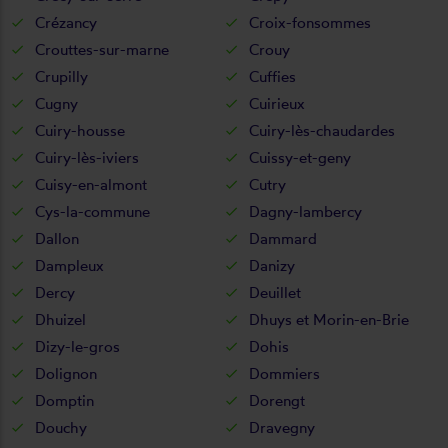
Crézancy
Croix-fonsommes
Crouttes-sur-marne
Crouy
Crupilly
Cuffies
Cugny
Cuirieux
Cuiry-housse
Cuiry-lès-chaudardes
Cuiry-lès-iviers
Cuissy-et-geny
Cuisy-en-almont
Cutry
Cys-la-commune
Dagny-lambercy
Dallon
Dammard
Dampleux
Danizy
Dercy
Deuillet
Dhuizel
Dhuys et Morin-en-Brie
Dizy-le-gros
Dohis
Dolignon
Dommiers
Domptin
Dorengt
Douchy
Dravegny