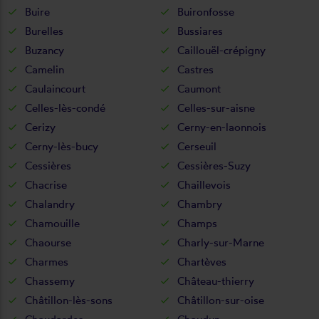
Buire
Buironfosse
Burelles
Bussiares
Buzancy
Caillouël-crépigny
Camelin
Castres
Caulaincourt
Caumont
Celles-lès-condé
Celles-sur-aisne
Cerizy
Cerny-en-laonnois
Cerny-lès-bucy
Cerseuil
Cessières
Cessières-Suzy
Chacrise
Chaillevois
Chalandry
Chambry
Chamouille
Champs
Chaourse
Charly-sur-Marne
Charmes
Chartèves
Chassemy
Château-thierry
Châtillon-lès-sons
Châtillon-sur-oise