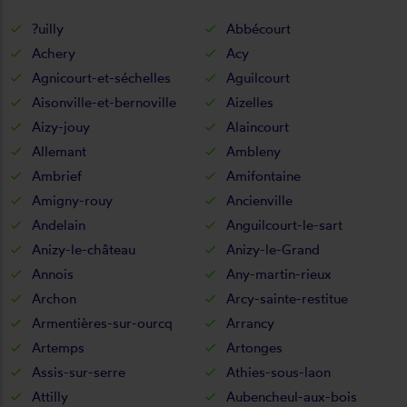
?uilly
Abbécourt
Achery
Acy
Agnicourt-et-séchelles
Aguilcourt
Aisonville-et-bernoville
Aizelles
Aizy-jouy
Alaincourt
Allemant
Ambleny
Ambrief
Amifontaine
Amigny-rouy
Ancienville
Andelain
Anguilcourt-le-sart
Anizy-le-château
Anizy-le-Grand
Annois
Any-martin-rieux
Archon
Arcy-sainte-restitue
Armentières-sur-ourcq
Arrancy
Artemps
Artonges
Assis-sur-serre
Athies-sous-laon
Attilly
Aubencheul-aux-bois