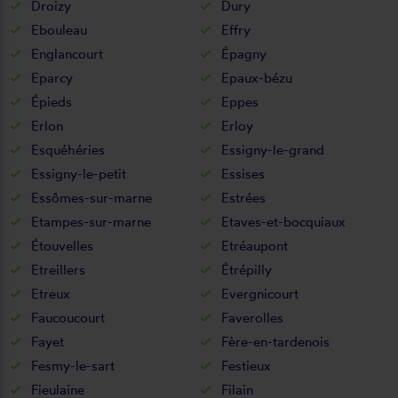
Droizy
Dury
Ebouleau
Effry
Englancourt
Épagny
Eparcy
Epaux-bézu
Épieds
Eppes
Erlon
Erloy
Esquéhéries
Essigny-le-grand
Essigny-le-petit
Essises
Essômes-sur-marne
Estrées
Etampes-sur-marne
Etaves-et-bocquiaux
Étouvelles
Etréaupont
Etreillers
Étrépilly
Etreux
Evergnicourt
Faucoucourt
Faverolles
Fayet
Fère-en-tardenois
Fesmy-le-sart
Festieux
Fieulaine
Filain