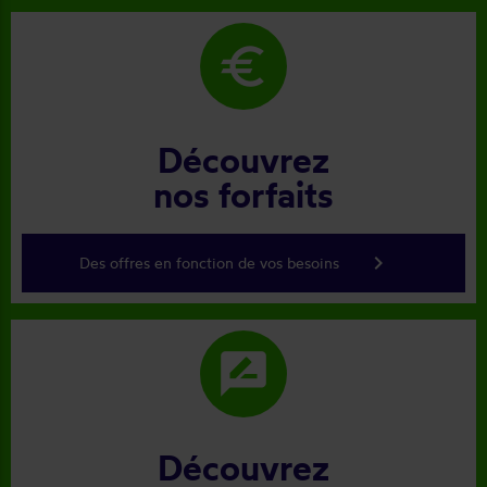
euro
Découvrez
nos forfaits
keyboard_arrow_right
Des offres en fonction de vos besoins
rate_review
Découvrez