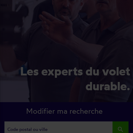
Les experts du volet
durable.
Modifier ma recherche
search