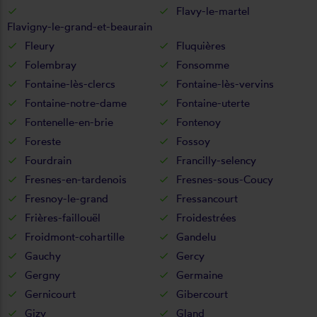
Flavy-le-martel
Flavigny-le-grand-et-beaurain
Fleury
Fluquières
Folembray
Fonsomme
Fontaine-lès-clercs
Fontaine-lès-vervins
Fontaine-notre-dame
Fontaine-uterte
Fontenelle-en-brie
Fontenoy
Foreste
Fossoy
Fourdrain
Francilly-selency
Fresnes-en-tardenois
Fresnes-sous-Coucy
Fresnoy-le-grand
Fressancourt
Frières-faillouël
Froidestrées
Froidmont-cohartille
Gandelu
Gauchy
Gercy
Gergny
Germaine
Gernicourt
Gibercourt
Gizy
Gland