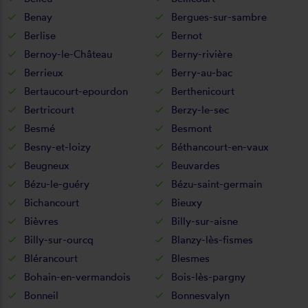
Benay
Bergues-sur-sambre
Berlise
Bernot
Bernoy-le-Château
Berny-rivière
Berrieux
Berry-au-bac
Bertaucourt-epourdon
Berthenicourt
Bertricourt
Berzy-le-sec
Besmé
Besmont
Besny-et-loizy
Béthancourt-en-vaux
Beugneux
Beuvardes
Bézu-le-guéry
Bézu-saint-germain
Bichancourt
Bieuxy
Bièvres
Billy-sur-aisne
Billy-sur-ourcq
Blanzy-lès-fismes
Blérancourt
Blesmes
Bohain-en-vermandois
Bois-lès-pargny
Bonneil
Bonnesvalyn