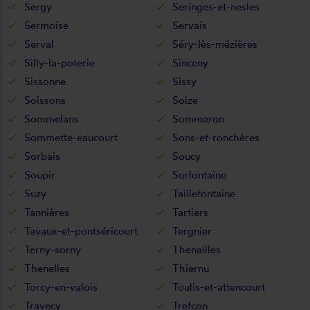
Sergy
Seringes-et-nesles
Sermoise
Servais
Serval
Séry-lès-mézières
Silly-la-poterie
Sinceny
Sissonne
Sissy
Soissons
Soize
Sommelans
Sommeron
Sommette-eaucourt
Sons-et-ronchères
Sorbais
Soucy
Soupir
Surfontaine
Suzy
Taillefontaine
Tannières
Tartiers
Tavaux-et-pontséricourt
Tergnier
Terny-sorny
Thenailles
Thenelles
Thiernu
Torcy-en-valois
Toulis-et-attencourt
Travecy
Trefcon