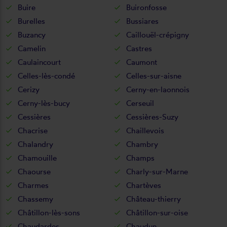
Buire
Buironfosse
Burelles
Bussiares
Buzancy
Caillouël-crépigny
Camelin
Castres
Caulaincourt
Caumont
Celles-lès-condé
Celles-sur-aisne
Cerizy
Cerny-en-laonnois
Cerny-lès-bucy
Cerseuil
Cessières
Cessières-Suzy
Chacrise
Chaillevois
Chalandry
Chambry
Chamouille
Champs
Chaourse
Charly-sur-Marne
Charmes
Chartèves
Chassemy
Château-thierry
Châtillon-lès-sons
Châtillon-sur-oise
Chaudardes
Chaudun