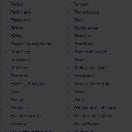
Perles
Pernant
Petit-verly
Pierremande
Pignicourt
Pinon
Pithon
Pleine-selve
Ploisy
Plomion
Ployart-et-vaurseine
Pommiers
Pont-arcy
Pont-saint-mard
Pontavert
Pontru
Pontruet
Pouilly-sur-serre
Prémont
Prémontré
Presles-et-boves
Presles-et-thierny
Priez
Prisces
Proisy
Proix
Prouvais
Proviseux-et-plesnoy
Puiseux-en-retz
Puisieux-et-clanlieu
Quierzy
Quincy-basse
Quincy-sous-le-mont
Raillimont