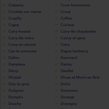
Crézancy
Croix-fonsommes
Crouttes-sur-marne
Crouy
Crupilly
Cuffies
Cugny
Cuirieux
Cuiry-housse
Cuiry-lès-chaudardes
Cuiry-lès-iviers
Cuissy-et-geny
Cuisy-en-almont
Cutry
Cys-la-commune
Dagny-lambercy
Dallon
Dammard
Dampleux
Danizy
Dercy
Deuillet
Dhuizel
Dhuys et Morin-en-Brie
Dizy-le-gros
Dohis
Dolignon
Dommiers
Domptin
Dorengt
Douchy
Dravegny