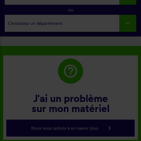
ou
Choisissez un département
help_outline
J'ai un problème
sur mon matériel
keyboard_arrow_right
Nous vous aidons à en savoir plus