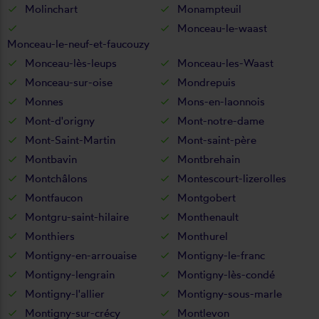
Molinchart
Monampteuil
Monceau-le-waast
Monceau-le-neuf-et-faucouzy
Monceau-lès-leups
Monceau-les-Waast
Monceau-sur-oise
Mondrepuis
Monnes
Mons-en-laonnois
Mont-d'origny
Mont-notre-dame
Mont-Saint-Martin
Mont-saint-père
Montbavin
Montbrehain
Montchâlons
Montescourt-lizerolles
Montfaucon
Montgobert
Montgru-saint-hilaire
Monthenault
Monthiers
Monthurel
Montigny-en-arrouaise
Montigny-le-franc
Montigny-lengrain
Montigny-lès-condé
Montigny-l'allier
Montigny-sous-marle
Montigny-sur-crécy
Montlevon