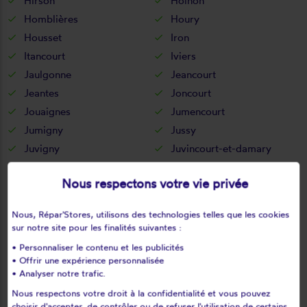
Hirson
Holnon
Homblières
Houry
Housset
Iron
Itancourt
Iviers
Jaulgonne
Jeancourt
Jeantes
Joncourt
Jouaignes
Jumencourt
Jumigny
Jussy
Juvigny
Juvincourt-et-damary
La bouteille
La capelle
Nous respectons votre vie privée
La celle-sous-montmirail
La chapelle-monthodon
La chapelle-sur-chézy
La croix-sur-ourcq
Nous, Répar'Stores, utilisons des technologies telles que les cookies
La fère
La ferté-chevresis
sur notre site pour les finalités suivantes :
La ferté-milon
La hérie
• Personnaliser le contenu et les publicités
La malmaison
La neuville-bosmont
• Offrir une expérience personnalisée
• Analyser notre trafic.
La neuville-en-beine
La neuville-housset
Nous respectons votre droit à la confidentialité et vous pouvez
La neuville-lès-dorengt
La vallée-au-blé
choisir d'accepter, de contrôler ou de refuser l'utilisation de certains