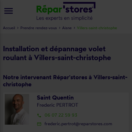
menu
Accueil
Prendre rendez-vous
Aisne
Villers-saint-christophe
Installation et dépannage volet
roulant à Villers-saint-christophe
Notre intervenant Répar'stores à Villers-saint-
christophe
Saint Quentin
Frederic PERTROT
06 07 22 59 93
local_phone
frederic.pertrot@reparstores.com
mail_outline