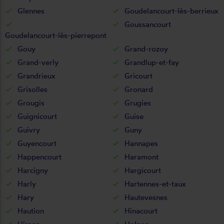
Glennes
Goudelancourt-lès-berrieux
Goussancourt
Goudelancourt-lès-pierrepont
Gouy
Grand-rozoy
Grand-verly
Grandlup-et-fay
Grandrieux
Gricourt
Grisolles
Gronard
Grougis
Grugies
Guignicourt
Guise
Guivry
Guny
Guyencourt
Hannapes
Happencourt
Haramont
Harcigny
Hargicourt
Harly
Hartennes-et-taux
Hary
Hautevesnes
Haution
Hinacourt