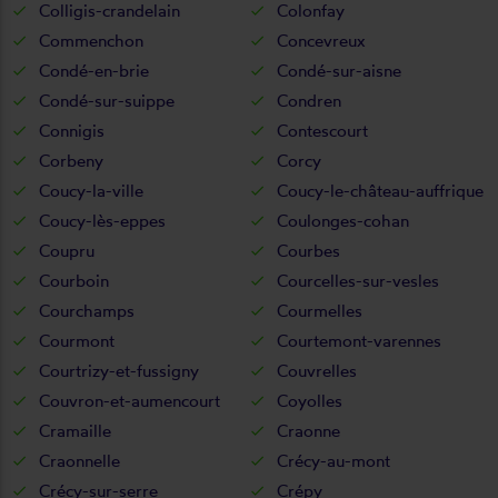
Colligis-crandelain
Colonfay
Commenchon
Concevreux
Condé-en-brie
Condé-sur-aisne
Condé-sur-suippe
Condren
Connigis
Contescourt
Corbeny
Corcy
Coucy-la-ville
Coucy-le-château-auffrique
Coucy-lès-eppes
Coulonges-cohan
Coupru
Courbes
Courboin
Courcelles-sur-vesles
Courchamps
Courmelles
Courmont
Courtemont-varennes
Courtrizy-et-fussigny
Couvrelles
Couvron-et-aumencourt
Coyolles
Cramaille
Craonne
Craonnelle
Crécy-au-mont
Crécy-sur-serre
Crépy