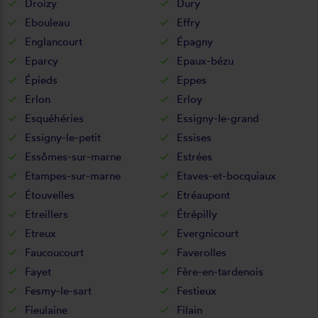
Droizy
Dury
Ebouleau
Effry
Englancourt
Épagny
Eparcy
Epaux-bézu
Épieds
Eppes
Erlon
Erloy
Esquéhéries
Essigny-le-grand
Essigny-le-petit
Essises
Essômes-sur-marne
Estrées
Etampes-sur-marne
Etaves-et-bocquiaux
Étouvelles
Etréaupont
Etreillers
Étrépilly
Etreux
Evergnicourt
Faucoucourt
Faverolles
Fayet
Fère-en-tardenois
Fesmy-le-sart
Festieux
Fieulaine
Filain