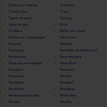
Trélou-sur-marne
Troësnes
Trosly-loire
Trucy
Tugny-et-pont
Tupigny
Ugny-le-gay
Urcel
Urvillers
Vailly-sur-aisne
Vallées en Champagne
Variscourt
Vassens
Vasseny
Vassogne
Vaucelles-et-beffecourt
Vaudesson
Vaux-andigny
Vaux-en-vermandois
Vauxaillon
Vauxbuin
Vauxcéré
Vauxrezis
Vauxtin
Vendelles
Vendeuil
Vendhuile
Vendières
Vendresse-beaulne
Vénérolles
Venizel
Verdilly