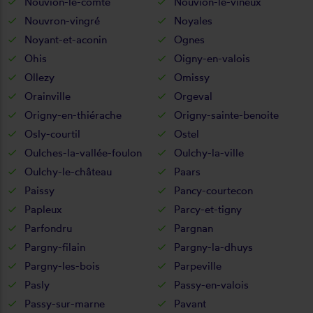
Nouvion-le-comte
Nouvion-le-vineux
Nouvron-vingré
Noyales
Noyant-et-aconin
Ognes
Ohis
Oigny-en-valois
Ollezy
Omissy
Orainville
Orgeval
Origny-en-thiérache
Origny-sainte-benoite
Osly-courtil
Ostel
Oulches-la-vallée-foulon
Oulchy-la-ville
Oulchy-le-château
Paars
Paissy
Pancy-courtecon
Papleux
Parcy-et-tigny
Parfondru
Pargnan
Pargny-filain
Pargny-la-dhuys
Pargny-les-bois
Parpeville
Pasly
Passy-en-valois
Passy-sur-marne
Pavant