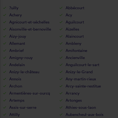
?uilly
Abbécourt
Achery
Acy
Agnicourt-et-séchelles
Aguilcourt
Aisonville-et-bernoville
Aizelles
Aizy-jouy
Alaincourt
Allemant
Ambleny
Ambrief
Amifontaine
Amigny-rouy
Ancienville
Andelain
Anguilcourt-le-sart
Anizy-le-château
Anizy-le-Grand
Annois
Any-martin-rieux
Archon
Arcy-sainte-restitue
Armentières-sur-ourcq
Arrancy
Artemps
Artonges
Assis-sur-serre
Athies-sous-laon
Attilly
Aubencheul-aux-bois