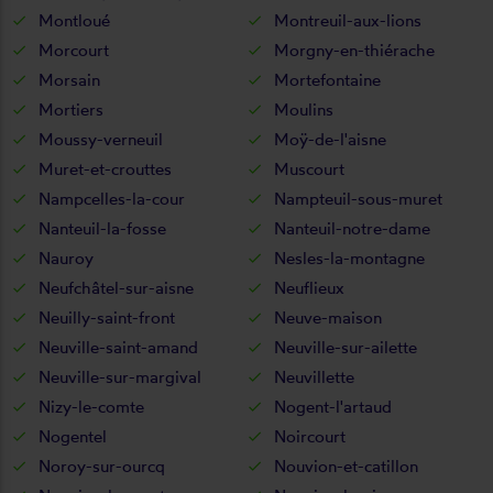
Montloué
Montreuil-aux-lions
Morcourt
Morgny-en-thiérache
Morsain
Mortefontaine
Mortiers
Moulins
Moussy-verneuil
Moÿ-de-l'aisne
Muret-et-crouttes
Muscourt
Nampcelles-la-cour
Nampteuil-sous-muret
Nanteuil-la-fosse
Nanteuil-notre-dame
Nauroy
Nesles-la-montagne
Neufchâtel-sur-aisne
Neuflieux
Neuilly-saint-front
Neuve-maison
Neuville-saint-amand
Neuville-sur-ailette
Neuville-sur-margival
Neuvillette
Nizy-le-comte
Nogent-l'artaud
Nogentel
Noircourt
Noroy-sur-ourcq
Nouvion-et-catillon