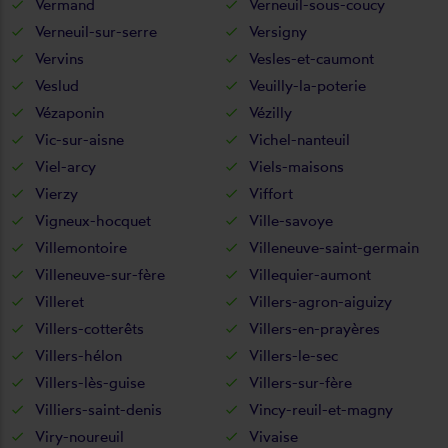
Vermand
Verneuil-sous-coucy
Verneuil-sur-serre
Versigny
Vervins
Vesles-et-caumont
Veslud
Veuilly-la-poterie
Vézaponin
Vézilly
Vic-sur-aisne
Vichel-nanteuil
Viel-arcy
Viels-maisons
Vierzy
Viffort
Vigneux-hocquet
Ville-savoye
Villemontoire
Villeneuve-saint-germain
Villeneuve-sur-fère
Villequier-aumont
Villeret
Villers-agron-aiguizy
Villers-cotterêts
Villers-en-prayères
Villers-hélon
Villers-le-sec
Villers-lès-guise
Villers-sur-fère
Villiers-saint-denis
Vincy-reuil-et-magny
Viry-noureuil
Vivaise