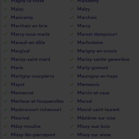
Magny-la-fosse
Maissemy
Maizy
Malzy
Manicamp
Marchais
Marchais-en-brie
Marcy
Marcy-sous-marle
Marest-dampcourt
Mareuil-en-dôle
Marfontaine
Margival
Marigny-en-orxois
Marizy-saint-mard
Marizy-sainte-geneviève
Marle
Marly-gomont
Martigny-courpierre
Mauregny-en-haye
Mayot
Mennessis
Mennevret
Mercin-et-vaux
Merlieux-et-fouquerolles
Merval
Mesbrecourt-richecourt
Mesnil-saint-laurent
Meurival
Mézières-sur-oise
Mézy-moulins
Missy-aux-bois
Missy-lès-pierrepont
Missy-sur-aisne