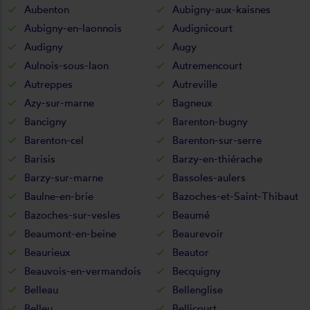
Aubenton
Aubigny-aux-kaisnes
Aubigny-en-laonnois
Audignicourt
Audigny
Augy
Aulnois-sous-laon
Autremencourt
Autreppes
Autreville
Azy-sur-marne
Bagneux
Bancigny
Barenton-bugny
Barenton-cel
Barenton-sur-serre
Barisis
Barzy-en-thiérache
Barzy-sur-marne
Bassoles-aulers
Baulne-en-brie
Bazoches-et-Saint-Thibaut
Bazoches-sur-vesles
Beaumé
Beaumont-en-beine
Beaurevoir
Beaurieux
Beautor
Beauvois-en-vermandois
Becquigny
Belleau
Bellenglise
Belleu
Bellicourt