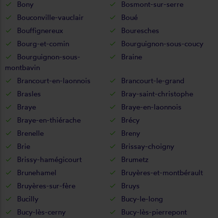
Bony
Bosmont-sur-serre
Bouconville-vauclair
Boué
Bouffignereux
Bouresches
Bourg-et-comin
Bourguignon-sous-coucy
Bourguignon-sous-
Braine
montbavin
Brancourt-en-laonnois
Brancourt-le-grand
Brasles
Bray-saint-christophe
Braye
Braye-en-laonnois
Braye-en-thiérache
Brécy
Brenelle
Breny
Brie
Brissay-choigny
Brissy-hamégicourt
Brumetz
Brunehamel
Bruyères-et-montbérault
Bruyères-sur-fère
Bruys
Bucilly
Bucy-le-long
Bucy-lès-cerny
Bucy-lès-pierrepont