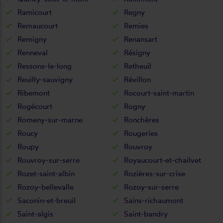
Ramicourt
Regny
Remaucourt
Remies
Remigny
Renansart
Renneval
Résigny
Ressons-le-long
Retheuil
Reuilly-sauvigny
Révillon
Ribemont
Rocourt-saint-martin
Rogécourt
Rogny
Romeny-sur-marne
Ronchères
Roucy
Rougeries
Roupy
Rouvroy
Rouvroy-sur-serre
Royaucourt-et-chailvet
Rozet-saint-albin
Rozières-sur-crise
Rozoy-bellevalle
Rozoy-sur-serre
Saconin-et-breuil
Sains-richaumont
Saint-algis
Saint-bandry