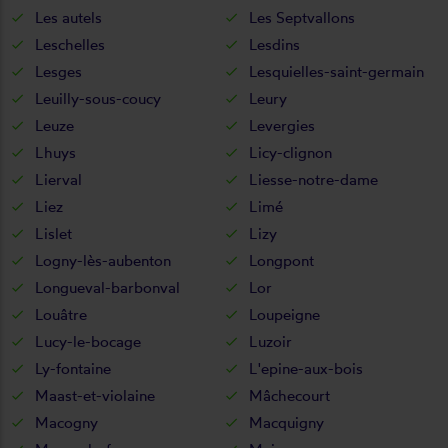
Les autels
Les Septvallons
Leschelles
Lesdins
Lesges
Lesquielles-saint-germain
Leuilly-sous-coucy
Leury
Leuze
Levergies
Lhuys
Licy-clignon
Lierval
Liesse-notre-dame
Liez
Limé
Lislet
Lizy
Logny-lès-aubenton
Longpont
Longueval-barbonval
Lor
Louâtre
Loupeigne
Lucy-le-bocage
Luzoir
Ly-fontaine
L'epine-aux-bois
Maast-et-violaine
Mâchecourt
Macogny
Macquigny