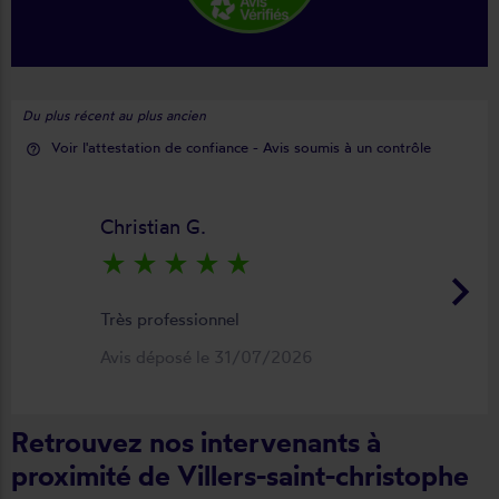
Du plus récent au plus ancien
Voir l'attestation de confiance - Avis soumis à un contrôle
help_outline
Christian G.
star_rate
star_rate
star_rate
star_rate
star_rate
keyboard_arrow_right
Très professionnel
Avis déposé le 31/07/2026
Retrouvez nos intervenants à
proximité de Villers-saint-christophe