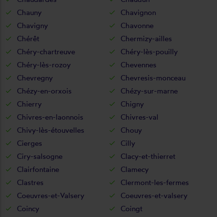
Chauny
Chavignon
Chavigny
Chavonne
Chérêt
Chermizy-ailles
Chéry-chartreuve
Chéry-lès-pouilly
Chéry-lès-rozoy
Chevennes
Chevregny
Chevresis-monceau
Chézy-en-orxois
Chézy-sur-marne
Chierry
Chigny
Chivres-en-laonnois
Chivres-val
Chivy-lès-étouvelles
Chouy
Cierges
Cilly
Ciry-salsogne
Clacy-et-thierret
Clairfontaine
Clamecy
Clastres
Clermont-les-fermes
Coeuvres-et-Valsery
Coeuvres-et-valsery
Coincy
Coingt