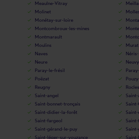
Meaulne-Vitray
Meilla
Molinet
Molle
Monétay-sur-loire
Montai
Montcombroux-les-mines
Montei
Montmarault
Monto
Moulins
Murat
Naves
Néris-
Neure
Neuvy
Paray-le-frésil
Paray-
Poëzat
Pouzy
Reugny
Rocle
Saint-angel
Saint-
Saint-bonnet-tronçais
Saint-
Saint-didier-la-forêt
Saint-
Saint-fargeol
Saint-
Saint-gérand-le-puy
Saint-
Saint-léger-sur-vouzance
Saint-