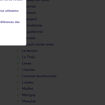
Givarlais
ce utilisateur
Hérisson
Isserpent
références des
La chabanne
La guillermie
Lamaids
Lavault-sainte-anne
Le donjon
Le Theil
Lenax
Limoise
Louroux-bourbonnais
Luneau
Maillet
Marigny
Meaulne