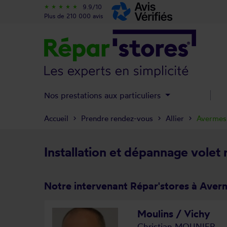
9.9/10
star_rate
star_rate
star_rate
star_rate
star_rate
Plus de 210 000 avis
Nos prestations aux particuliers
Accueil
Prendre rendez-vous
Allier
Avermes
Installation et dépannage volet
Notre intervenant Répar'stores à Aver
Moulins / Vichy
Christian MOUNIER