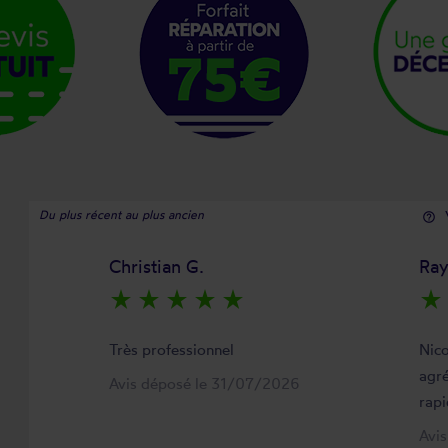
Du plus récent au plus ancien
help_outline
Christian G.
Ra
star_rate
star_rate
star_rate
star_rate
star_rate
star_rate
Très professionnel
Nico
agré
Avis déposé le 31/07/2026
rapi
Avi