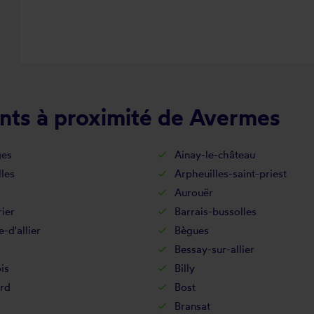
nts à proximité de Avermes
es
Ainay-le-château
lles
Arpheuilles-saint-priest
Aurouër
ier
Barrais-bussolles
-d'allier
Bègues
Bessay-sur-allier
ois
Billy
rd
Bost
Bransat