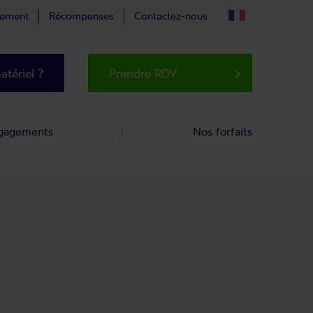
tement
Récompenses
Contactez-nous
tériel ?
Prendre RDV
keyboard_arrow_right
gagements
Nos forfaits