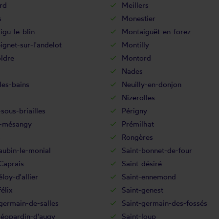
rd
Meillers
s
Monestier
gu-le-blin
Montaiguët-en-forez
gnet-sur-l'andelot
Montilly
ldre
Montord
Nades
les-bains
Neuilly-en-donjon
Nizerolles
sous-briailles
Périgny
-mésangy
Prémilhat
s
Rongères
aubin-le-monial
Saint-bonnet-de-four
Caprais
Saint-désiré
éloy-d'allier
Saint-ennemond
félix
Saint-genest
germain-de-salles
Saint-germain-des-fossés
léopardin-d'augy
Saint-loup