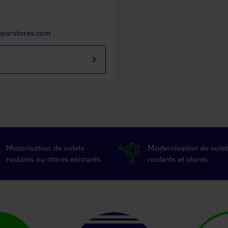
eparstores.com
keyboard_arrow_right
Motorisation de volets
Modernisation de volet
roulants ou stores existants
roulants et stores