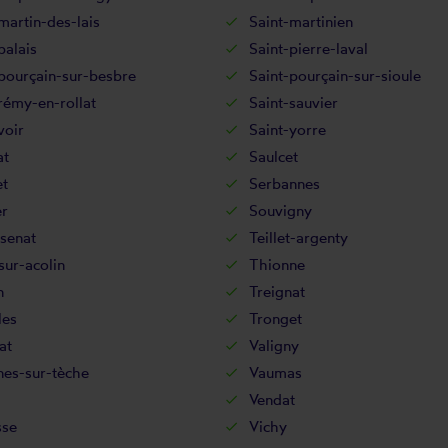
martin-des-lais
Saint-martinien
palais
Saint-pierre-laval
pourçain-sur-besbre
Saint-pourçain-sur-sioule
rémy-en-rollat
Saint-sauvier
voir
Saint-yorre
at
Saulcet
et
Serbannes
er
Souvigny
senat
Teillet-argenty
sur-acolin
Thionne
n
Treignat
les
Tronget
at
Valigny
nes-sur-tèche
Vaumas
Vendat
sse
Vichy