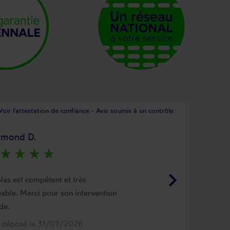
Voir l'attestation de confiance - Avis soumis à un contrôle
ymond D.
star_rate
star_rate
star_rate
star_rate
keyboard_arrow_right
las est compétent et très
able. Merci pour son intervention
de.
s déposé le 31/07/2026