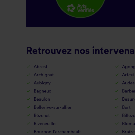
Retrouvez nos intervena
Abrest
Agong
Archignat
Arfeui
Aubigny
Audes
Bagneux
Barber
Beaulon
Beaune
Bellerive-sur-allier
Bert
Bézenet
Billez
Bizeneuille
Bloma
Bourbon-l'archambault
Braize