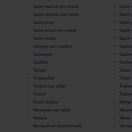
Saint-marcel-en-murat
Saint-
Saint-nicolas-des-biefs
Saint-
Saint-pont
Saint-
Saint-priest-en-murat
Saint-
Saint-victor
Saint-
Saligny-sur-roudon
Sanss
Sauvagny
Sazer
Seuillet
Sorbi
Target
Taxat-
Theneuille
Thiel-
Toulon-sur-allier
Treba
Trévol
Trézel
Ussel-d'allier
Valign
Varennes-sur-allier
Varen
Veauce
Venas
Verneuil-en-bourbonnais
Vernu