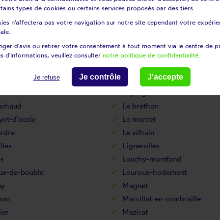
certains types de cookies ou certains services proposés par des tiers.
tines
Gipcy
ies n'affectera pas votre navigation sur notre site cependant votre expérien
Bocage
Hauterive
ale.
Isle-et-bardais
ger d'avis ou retirer votre consentement à tout moment via le centre de p
La celle
s d'informations, veuillez consulter
notre politique de confidentialité
.
apelle-aux-chasses
La ferté-hauterive
Je contrôle
J'accepte
Je refuse
ne
Lalizolle
sse
Laprugne
uchaud
Le brethon
et-d'ecole
Le montet
urdre
Le vilhain
lles
Lignerolles
es
Louchy-montfand
ux-de-bouble
Louroux-hodement
ny
Magnet
nat
Marcillat-en-combraille
ier
Mazirat