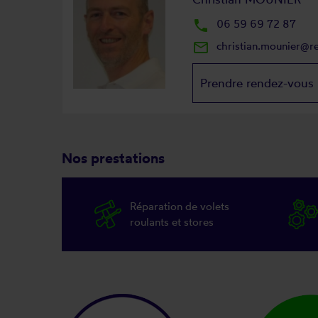
local_phone
06 59 69 72 87
mail_outline
christian.mounier@r
Prendre rendez-vous
Nos prestations
Réparation de volets
roulants et stores