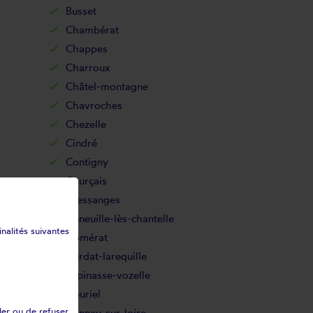
Busset
Chambérat
Chappes
Charroux
Châtel-montagne
Chavroches
Chezelle
Cindré
Contigny
Courçais
Cressanges
Deneuille-lès-chantelle
inalités suivantes
Domérat
Durdat-larequille
Espinasse-vozelle
Fleuriel
ler ou de refuser
Gannay-sur-loire