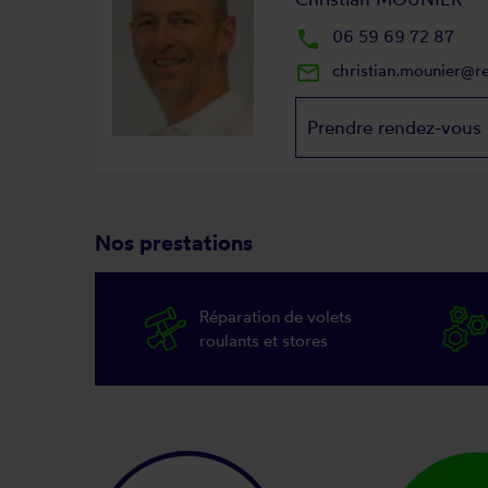
local_phone
06 59 69 72 87
mail_outline
christian.mounier@r
Prendre rendez-vous
Nos prestations
Réparation de volets
roulants et stores