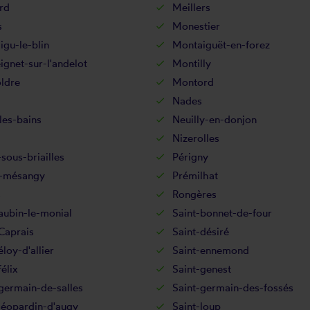
rd
Meillers
s
Monestier
gu-le-blin
Montaiguët-en-forez
gnet-sur-l'andelot
Montilly
ldre
Montord
Nades
les-bains
Neuilly-en-donjon
Nizerolles
sous-briailles
Périgny
-mésangy
Prémilhat
s
Rongères
aubin-le-monial
Saint-bonnet-de-four
Caprais
Saint-désiré
éloy-d'allier
Saint-ennemond
félix
Saint-genest
germain-de-salles
Saint-germain-des-fossés
léopardin-d'augy
Saint-loup