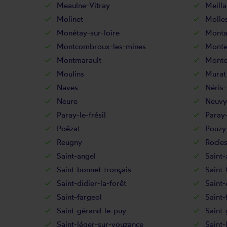
Meaulne-Vitray
Meilla
Molinet
Molle
Monétay-sur-loire
Montai
Montcombroux-les-mines
Montei
Montmarault
Monto
Moulins
Murat
Naves
Néris-
Neure
Neuvy
Paray-le-frésil
Paray-
Poëzat
Pouzy
Reugny
Rocle
Saint-angel
Saint-
Saint-bonnet-tronçais
Saint-
Saint-didier-la-forêt
Saint-
Saint-fargeol
Saint-
Saint-gérand-le-puy
Saint-
Saint-léger-sur-vouzance
Saint-