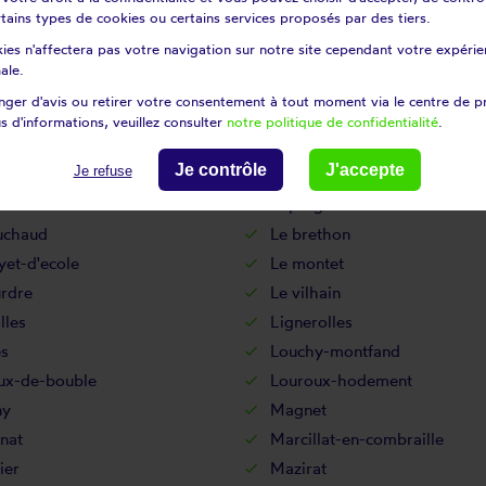
certains types de cookies ou certains services proposés par des tiers.
tines
Gipcy
ies n'affectera pas votre navigation sur notre site cependant votre expérien
Bocage
Hauterive
ale.
Isle-et-bardais
ger d'avis ou retirer votre consentement à tout moment via le centre de p
La celle
s d'informations, veuillez consulter
notre politique de confidentialité
.
apelle-aux-chasses
La ferté-hauterive
Je contrôle
J'accepte
Je refuse
ne
Lalizolle
sse
Laprugne
uchaud
Le brethon
et-d'ecole
Le montet
urdre
Le vilhain
lles
Lignerolles
es
Louchy-montfand
ux-de-bouble
Louroux-hodement
ny
Magnet
nat
Marcillat-en-combraille
ier
Mazirat