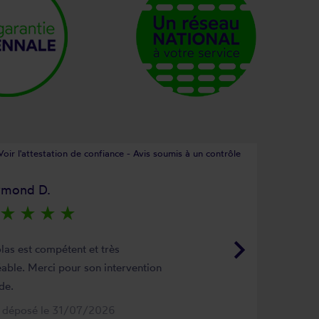
Voir l'attestation de confiance - Avis soumis à un contrôle
ymond D.
star_rate
star_rate
star_rate
star_rate
keyboard_arrow_right
las est compétent et très
able. Merci pour son intervention
de.
s déposé le 31/07/2026