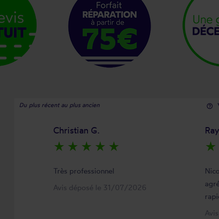
Du plus récent au plus ancien
help_outline
Christian G.
Ra
star_rate
star_rate
star_rate
star_rate
star_rate
star_rate
Très professionnel
Nico
agré
Avis déposé le 31/07/2026
rapi
Avi