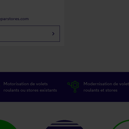
eparstores.com
keyboard_arrow_right
Motorisation de volets
Modernisation de volet
roulants ou stores existants
roulants et stores