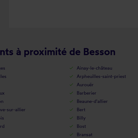
nts à proximité de Besson
es
Ainay-le-château
lles
Arpheuilles-saint-priest
Aurouër
ux
Barberier
on
Beaune-d'allier
ive-sur-allier
Bert
ois
Billy
rd
Bost
Bransat