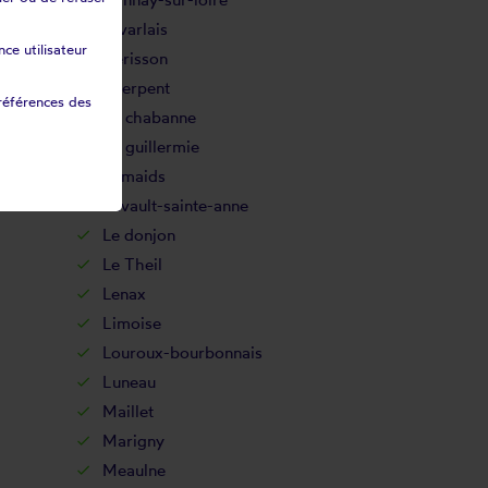
Givarlais
ce utilisateur
Hérisson
Isserpent
références des
La chabanne
La guillermie
Lamaids
Lavault-sainte-anne
Le donjon
Le Theil
Lenax
Limoise
Louroux-bourbonnais
Luneau
Maillet
Marigny
Meaulne