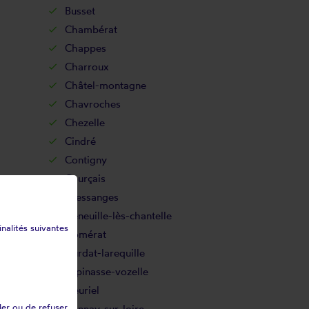
Busset
Chambérat
Chappes
Charroux
Châtel-montagne
Chavroches
Chezelle
Cindré
Contigny
Courçais
Cressanges
Deneuille-lès-chantelle
inalités suivantes
Domérat
Durdat-larequille
Espinasse-vozelle
Fleuriel
ler ou de refuser
Gannay-sur-loire