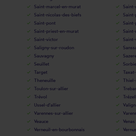
Saint-marcel-en-murat
Saint-
Saint-nicolas-des-biefs
Saint-
Saint-pont
Saint-
Saint-priest-en-murat
Saint-
Saint-victor
Saint-
Saligny-sur-roudon
Sanss
Sauvagny
Sazer
Seuillet
Sorbi
Target
Taxat-
Theneuille
Thiel-
Toulon-sur-allier
Treba
Trévol
Trézel
Ussel-d'allier
Valign
Varennes-sur-allier
Varen
Veauce
Venas
Verneuil-en-bourbonnais
Vernu