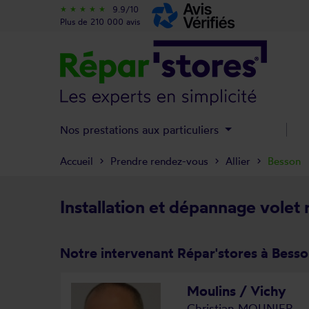
9.9/10
star_rate
star_rate
star_rate
star_rate
star_rate
Plus de 210 000 avis
Nos prestations aux particuliers
Accueil
Prendre rendez-vous
Allier
Besson
Installation et dépannage volet 
Notre intervenant Répar'stores à Bess
Moulins / Vichy
Christian MOUNIER