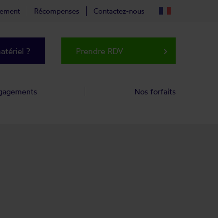
tement
Récompenses
Contactez-nous
tériel ?
Prendre RDV
keyboard_arrow_right
gagements
Nos forfaits