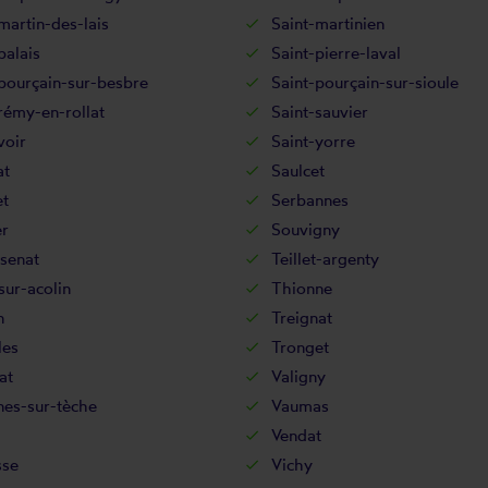
martin-des-lais
Saint-martinien
palais
Saint-pierre-laval
pourçain-sur-besbre
Saint-pourçain-sur-sioule
rémy-en-rollat
Saint-sauvier
voir
Saint-yorre
at
Saulcet
et
Serbannes
er
Souvigny
senat
Teillet-argenty
sur-acolin
Thionne
n
Treignat
les
Tronget
at
Valigny
nes-sur-tèche
Vaumas
Vendat
sse
Vichy