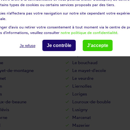
certains types de cookies ou certains services proposés par des tiers.
t-sur-engièvre
Gennetines
ies n'affectera pas votre navigation sur notre site cependant votre expérien
e
Haut-Bocage
ale.
Hyds
ger d'avis ou retirer votre consentement à tout moment via le centre de p
y-sur-besbre
Jenzat
s d'informations, veuillez consulter
notre politique de confidentialité
.
apelaude
La chapelle-aux-chasses
Je contrôle
J'accepte
Je refuse
tite-marche
Laféline
Lapalisse
ne
Le bouchaud
yet-de-montagne
Le mayet-d'ecole
net
Le veurdre
n
Liernolles
s
Loriges
ux-de-beaune
Louroux-de-bouble
lévis
Lusigny
orne
Marcenat
l
Mazerier