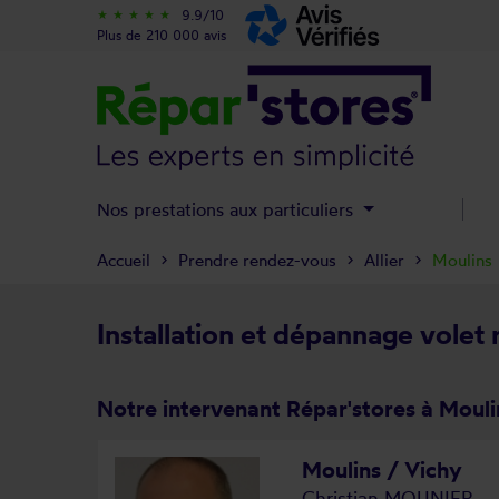
9.9/10
star_rate
star_rate
star_rate
star_rate
star_rate
Plus de 210 000 avis
Nos prestations aux particuliers
Accueil
Prendre rendez-vous
Allier
Moulins
Installation et dépannage volet 
Notre intervenant Répar'stores à Mouli
Moulins / Vichy
Christian MOUNIER