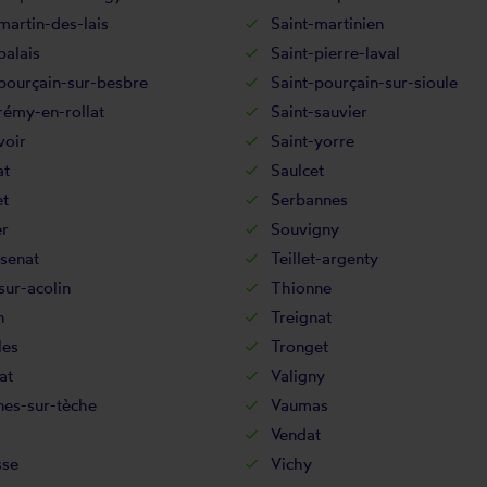
martin-des-lais
Saint-martinien
palais
Saint-pierre-laval
pourçain-sur-besbre
Saint-pourçain-sur-sioule
rémy-en-rollat
Saint-sauvier
voir
Saint-yorre
at
Saulcet
et
Serbannes
er
Souvigny
senat
Teillet-argenty
sur-acolin
Thionne
n
Treignat
les
Tronget
at
Valigny
nes-sur-tèche
Vaumas
Vendat
sse
Vichy