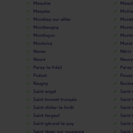
Meaulne
Meaul
Mesples
Molin
Monétay-sur-allier
Monét
Montbeugny
Montc
Montluçon
Montm
Montvicq
Murat
Naves
Néris-
Neure
Neuvy
Paray-le-frésil
Paray-
Poëzat
Pouzy
Reugny
Rocle
Saint-angel
Saint-
Saint-bonnet-tronçais
Saint-
Saint-didier-la-forêt
Saint-
Saint-fargeol
Saint-
Saint-gérand-le-puy
Saint-
Saint-léger-sur-vouzance
Saint-