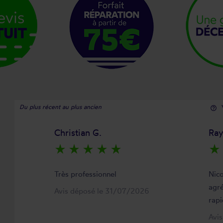
Du plus récent au plus ancien
help_outline
Christian G.
Ra
star_rate
star_rate
star_rate
star_rate
star_rate
star_rate
Très professionnel
Nico
agré
Avis déposé le 31/07/2026
rapi
Avi