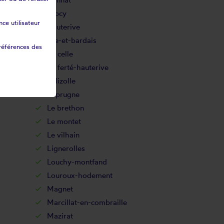
Gipcy
ce utilisateur
Hauterive
Isle-et-bardais
références des
La celle
La ferté-hauterive
Lalizolle
Laprugne
Le brethon
Le montet
Le vilhain
Lignerolles
Louchy-montfand
Louroux-hodement
Magnet
Marcillat-en-combraille
Mazirat