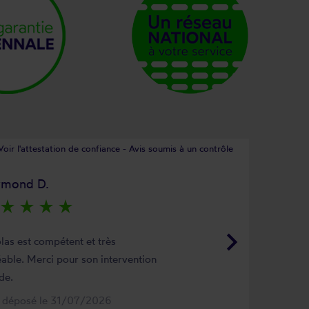
Voir l'attestation de confiance - Avis soumis à un contrôle
ymond D.
star_rate
star_rate
star_rate
star_rate
keyboard_arrow_right
las est compétent et très
able. Merci pour son intervention
de.
s déposé le 31/07/2026