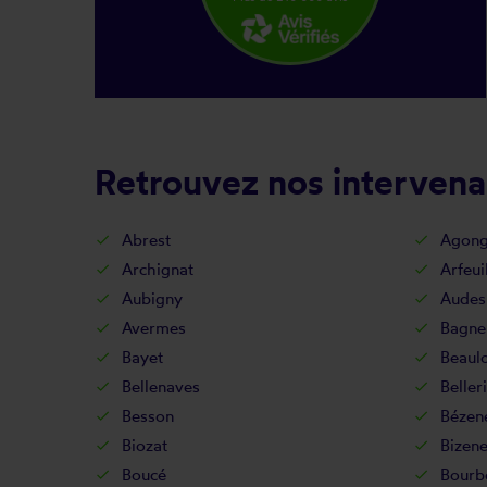
Retrouvez nos intervena
Abrest
Agong
Archignat
Arfeui
Aubigny
Audes
Avermes
Bagne
Bayet
Beaul
Bellenaves
Beller
Besson
Bézen
Biozat
Bizene
Boucé
Bourb