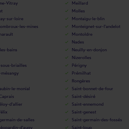
ne-Vitray
Meillard
et
Molles
ay-sur-loire
Montaigu-le-blin
ombroux-les-mines
Monteignet-sur-l'andelot
arault
Montoldre
Nades
les-bains
Neuilly-en-donjon
Nizerolles
sous-briailles
Périgny
-mésangy
Prémilhat
s
Rongères
aubin-le-monial
Saint-bonnet-de-four
Caprais
Saint-désiré
éloy-d'allier
Saint-ennemond
félix
Saint-genest
germain-de-salles
Saint-germain-des-fossés
léopardin-d'augy
Saint-loup