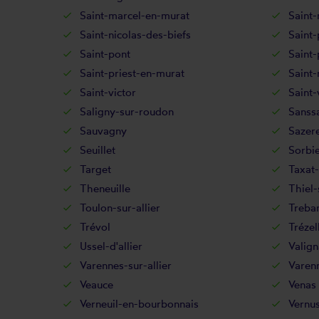
Saint-marcel-en-murat
Saint-
Saint-nicolas-des-biefs
Saint-
Saint-pont
Saint-
Saint-priest-en-murat
Saint-
Saint-victor
Saint-
Saligny-sur-roudon
Sanss
Sauvagny
Sazer
Seuillet
Sorbi
Target
Taxat-
Theneuille
Thiel-
Toulon-sur-allier
Treba
Trévol
Trézel
Ussel-d'allier
Valign
Varennes-sur-allier
Varen
Veauce
Venas
Verneuil-en-bourbonnais
Vernu