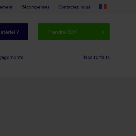
tement
Récompenses
Contactez-nous
tériel ?
Prendre RDV
keyboard_arrow_right
gagements
Nos forfaits