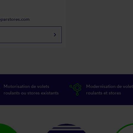
eparstores.com
keyboard_arrow_right
Motorisation de volets
Modernisation de volet
roulants ou stores existants
roulants et stores