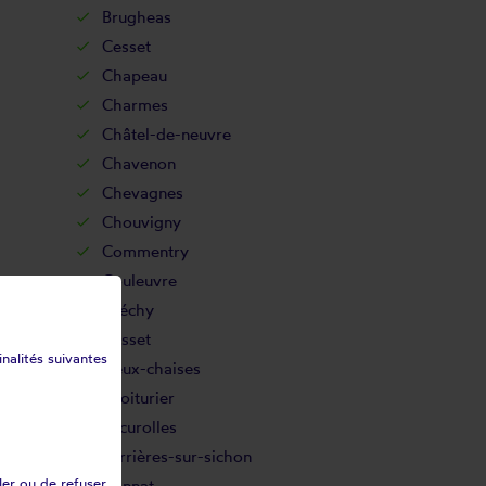
Brugheas
Cesset
Chapeau
Charmes
Châtel-de-neuvre
Chavenon
Chevagnes
Chouvigny
Commentry
Couleuvre
Créchy
Cusset
inalités suivantes
Deux-chaises
Droiturier
Escurolles
Ferrières-sur-sichon
ler ou de refuser
Gannat