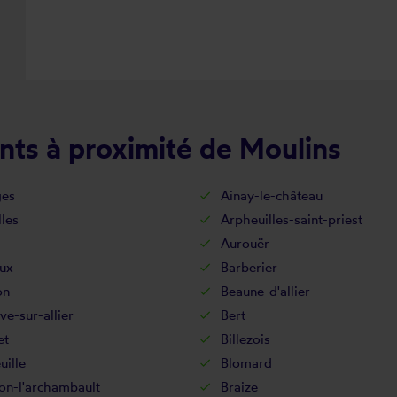
nts à proximité de Moulins
es
Ainay-le-château
lles
Arpheuilles-saint-priest
Aurouër
ux
Barberier
on
Beaune-d'allier
ive-sur-allier
Bert
et
Billezois
uille
Blomard
on-l'archambault
Braize