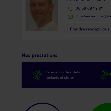
local_phone
06 59 69 72 87
mail_outline
christian.mounier@r
Prendre rendez-vous
Nos prestations
Réparation de volets
roulants et stores