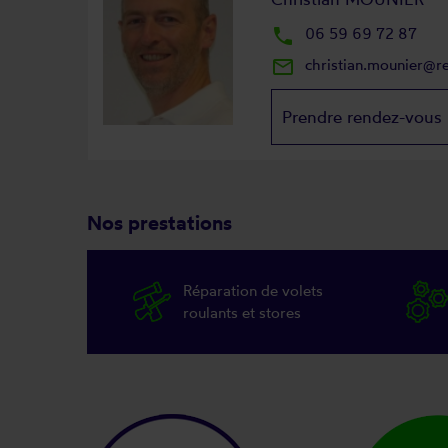
local_phone
06 59 69 72 87
mail_outline
christian.mounier@r
Prendre rendez-vous
Nos prestations
Réparation de volets
roulants et stores