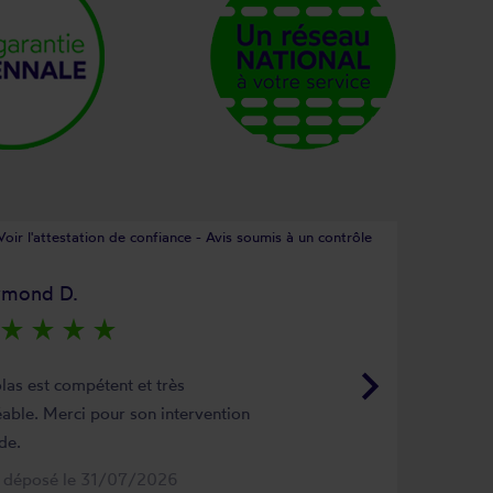
Voir l'attestation de confiance - Avis soumis à un contrôle
ymond D.
star_rate
star_rate
star_rate
star_rate
keyboard_arrow_right
las est compétent et très
able. Merci pour son intervention
de.
s déposé le 31/07/2026