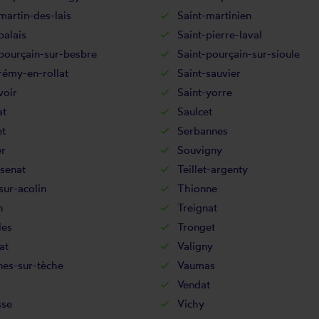
martin-des-lais
Saint-martinien
palais
Saint-pierre-laval
pourçain-sur-besbre
Saint-pourçain-sur-sioule
rémy-en-rollat
Saint-sauvier
voir
Saint-yorre
at
Saulcet
et
Serbannes
er
Souvigny
senat
Teillet-argenty
sur-acolin
Thionne
n
Treignat
les
Tronget
at
Valigny
nes-sur-tèche
Vaumas
Vendat
sse
Vichy