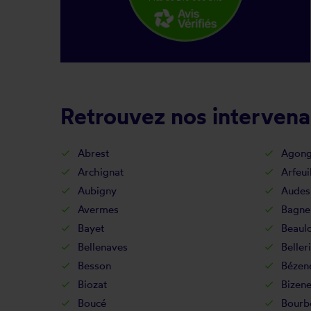
Retrouvez nos intervenan
Abrest
Agong
Archignat
Arfeui
Aubigny
Audes
Avermes
Bagne
Bayet
Beaul
Bellenaves
Beller
Besson
Bézen
Biozat
Bizene
Boucé
Bourb