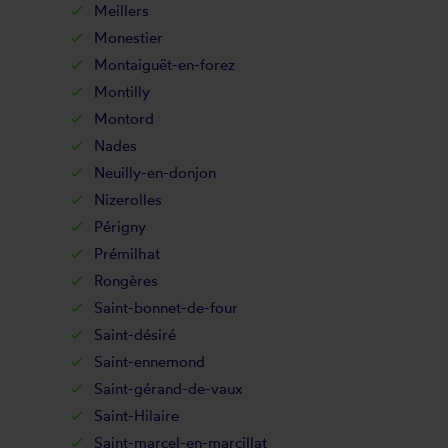
Meillers
Monestier
Montaiguët-en-forez
Montilly
Montord
Nades
Neuilly-en-donjon
Nizerolles
Périgny
Prémilhat
Rongères
Saint-bonnet-de-four
Saint-désiré
Saint-ennemond
Saint-gérand-de-vaux
Saint-Hilaire
Saint-marcel-en-marcillat