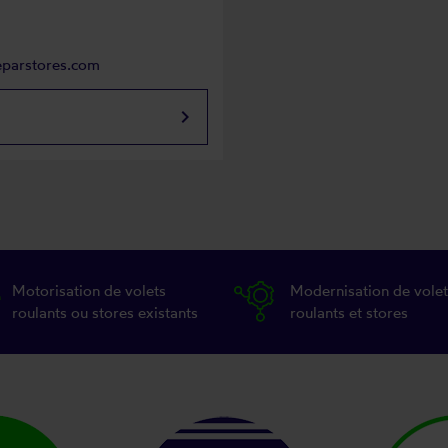
eparstores.com
keyboard_arrow_right
Motorisation de volets
Modernisation de volet
roulants ou stores existants
roulants et stores