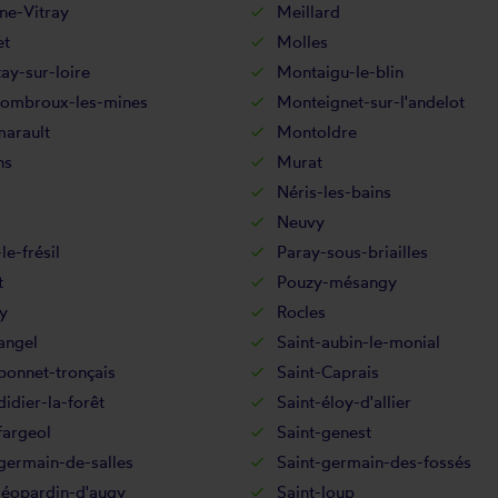
ne-Vitray
Meillard
et
Molles
ay-sur-loire
Montaigu-le-blin
ombroux-les-mines
Monteignet-sur-l'andelot
arault
Montoldre
ns
Murat
Néris-les-bains
Neuvy
le-frésil
Paray-sous-briailles
t
Pouzy-mésangy
y
Rocles
angel
Saint-aubin-le-monial
bonnet-tronçais
Saint-Caprais
didier-la-forêt
Saint-éloy-d'allier
fargeol
Saint-genest
germain-de-salles
Saint-germain-des-fossés
léopardin-d'augy
Saint-loup