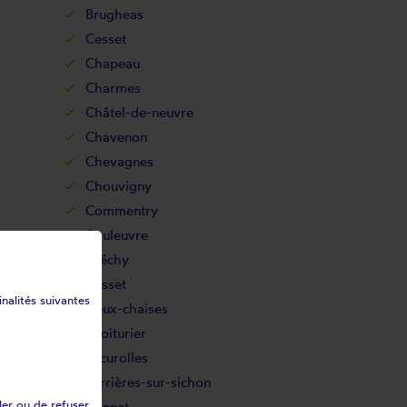
Brugheas
Cesset
Chapeau
Charmes
Châtel-de-neuvre
Chavenon
Chevagnes
Chouvigny
Commentry
Couleuvre
Créchy
Cusset
inalités suivantes
Deux-chaises
Droiturier
Escurolles
Ferrières-sur-sichon
ler ou de refuser
Gannat