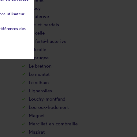
Gipcy
ce utilisateur
Hauterive
Isle-et-bardais
références des
La celle
La ferté-hauterive
Lalizolle
Laprugne
Le brethon
Le montet
Le vilhain
Lignerolles
Louchy-montfand
Louroux-hodement
Magnet
Marcillat-en-combraille
Mazirat