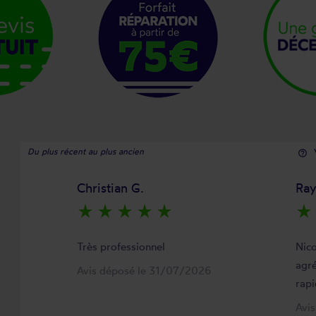
Du plus récent au plus ancien
help_outline
Christian G.
Ra
star_rate
star_rate
star_rate
star_rate
star_rate
star_rate
Très professionnel
Nico
agré
Avis déposé le 31/07/2026
rapi
Avi