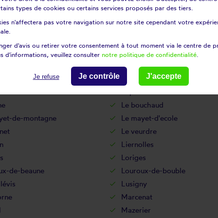
certains types de cookies ou certains services proposés par des tiers.
t-sur-engièvre
Gennetines
ies n'affectera pas votre navigation sur notre site cependant votre expérien
e
Haut-Bocage
ale.
Hyds
ger d'avis ou retirer votre consentement à tout moment via le centre de p
y-sur-besbre
Jenzat
s d'informations, veuillez consulter
notre politique de confidentialité
.
apelaude
La chapelle-aux-chasses
Je contrôle
J'accepte
Je refuse
tite-marche
Laféline
Lapalisse
ne
Le bouchaud
yet-de-montagne
Le mayet-d'ecole
net
Le veurdre
n
Liernolles
s
Loriges
ux-de-beaune
Louroux-de-bouble
lévis
Lusigny
orne
Marcenat
l
Mazerier