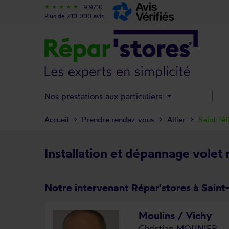
9.9/10
star_rate
star_rate
star_rate
star_rate
star_rate
Plus de 210 000 avis
Nos prestations aux particuliers
Accueil
Prendre rendez-vous
Allier
Saint-fél
Installation et dépannage volet r
Notre intervenant Répar'stores à Saint-
Moulins / Vichy
Christian MOUNIER