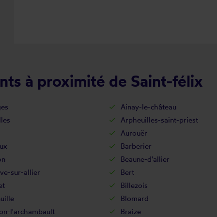
ts à proximité de Saint-félix
es
Ainay-le-château
lles
Arpheuilles-saint-priest
Aurouër
ux
Barberier
on
Beaune-d'allier
ive-sur-allier
Bert
et
Billezois
uille
Blomard
on-l'archambault
Braize