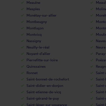
Meaulne
Meaul
Mesples
Molin
Monétay-sur-allier
Monét
Montbeugny
Montc
Montluçon
Montm
Montvicq
Mouli
Nassigny
Naves
Neuilly-le-réal
Neure
Noyant-d'allier
Paray-
Pierrefitte-sur-loire
Poëza
Quinssaines
Reugn
Ronnet
Saint-
Saint-bonnet-de-rochefort
Saint-
Saint-didier-en-donjon
Saint-
Saint-etienne-de-vicq
Saint-
Saint-gérand-le-puy
Saint-
Saint-léger-sur-vouzance
Saint-