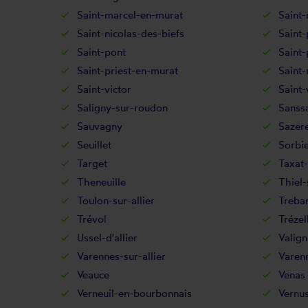
Saint-marcel-en-murat
Saint-
Saint-nicolas-des-biefs
Saint-
Saint-pont
Saint-
Saint-priest-en-murat
Saint-
Saint-victor
Saint-
Saligny-sur-roudon
Sanss
Sauvagny
Sazer
Seuillet
Sorbi
Target
Taxat-
Theneuille
Thiel-
Toulon-sur-allier
Treba
Trévol
Trézel
Ussel-d'allier
Valign
Varennes-sur-allier
Varen
Veauce
Venas
Verneuil-en-bourbonnais
Vernu