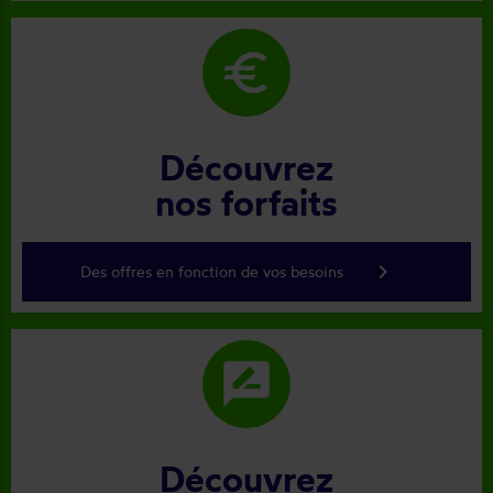
euro
Découvrez
nos forfaits
keyboard_arrow_right
Des offres en fonction de vos besoins
rate_review
Découvrez