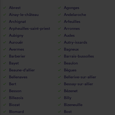
Abrest
Agonges
Ainay-le-château
Andelaroche
Archignat
Arfeuilles
Arpheuilles-saint-priest
Arronnes
Aubigny
Audes
Aurouër
Autry-issards
Avermes
Bagneux
Barberier
Barrais-bussolles
Bayet
Beaulon
Beaune-d'allier
Bègues
Bellenaves
Bellerive-sur-allier
Bert
Bessay-sur-allier
Besson
Bézenet
Billezois
Billy
Biozat
Bizeneuille
Blomard
Bost