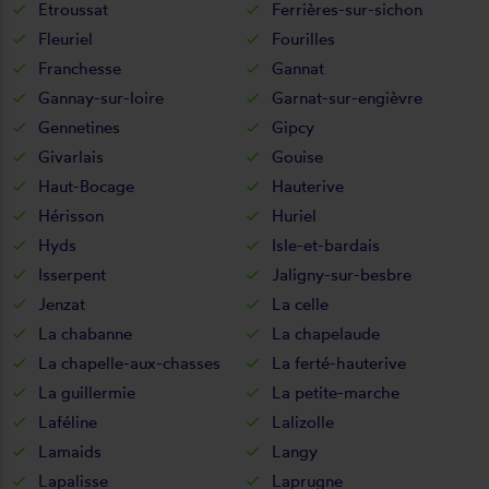
Etroussat
Ferrières-sur-sichon
Fleuriel
Fourilles
Franchesse
Gannat
Gannay-sur-loire
Garnat-sur-engièvre
Gennetines
Gipcy
Givarlais
Gouise
Haut-Bocage
Hauterive
Hérisson
Huriel
Hyds
Isle-et-bardais
Isserpent
Jaligny-sur-besbre
Jenzat
La celle
La chabanne
La chapelaude
La chapelle-aux-chasses
La ferté-hauterive
La guillermie
La petite-marche
Laféline
Lalizolle
Lamaids
Langy
Lapalisse
Laprugne