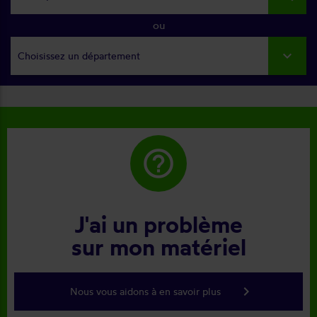
ou
Choisissez un département
help_outline
J'ai un problème
sur mon matériel
keyboard_arrow_right
Nous vous aidons à en savoir plus