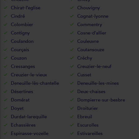
Chirat-l'eglise
Chouvigny
Cindré
Cognat-lyonne
Colombier
Commentry
Contigny
Cosne-d'allier
Coulandon
Couleuvre
Courçais
Coutansouze
Couzon
Créchy
Cressanges
Creuzier-le-neuf
Creuzier-le-vieux
Cusset
Deneuille-lès-chantelle
Deneuille-les-mines
Désertines
Deux-chaises
Domérat
Dompierre-sur-besbre
Doyet
Droiturier
Durdat-larequille
Ebreuil
Echassières
Escurolles
Espinasse-vozelle
Estivareilles