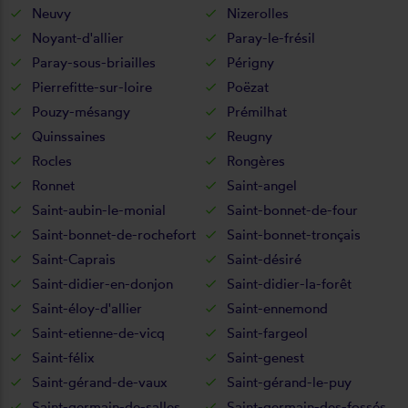
Neuvy
Nizerolles
Noyant-d'allier
Paray-le-frésil
Paray-sous-briailles
Périgny
Pierrefitte-sur-loire
Poëzat
Pouzy-mésangy
Prémilhat
Quinssaines
Reugny
Rocles
Rongères
Ronnet
Saint-angel
Saint-aubin-le-monial
Saint-bonnet-de-four
Saint-bonnet-de-rochefort
Saint-bonnet-tronçais
Saint-Caprais
Saint-désiré
Saint-didier-en-donjon
Saint-didier-la-forêt
Saint-éloy-d'allier
Saint-ennemond
Saint-etienne-de-vicq
Saint-fargeol
Saint-félix
Saint-genest
Saint-gérand-de-vaux
Saint-gérand-le-puy
Saint-germain-de-salles
Saint-germain-des-fossés