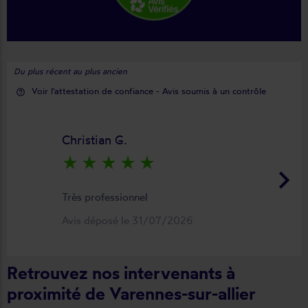
Du plus récent au plus ancien
Voir l'attestation de confiance - Avis soumis à un contrôle
help_outline
Christian G.
star_rate
star_rate
star_rate
star_rate
star_rate
keyboard_arrow_right
Très professionnel
Avis déposé le 31/07/2026
Retrouvez nos intervenants à
proximité de Varennes-sur-allier