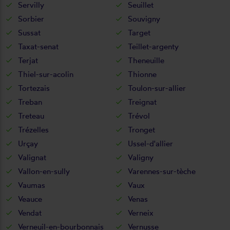
Servilly
Seuillet
Sorbier
Souvigny
Sussat
Target
Taxat-senat
Teillet-argenty
Terjat
Theneuille
Thiel-sur-acolin
Thionne
Tortezais
Toulon-sur-allier
Treban
Treignat
Treteau
Trévol
Trézelles
Tronget
Urçay
Ussel-d'allier
Valignat
Valigny
Vallon-en-sully
Varennes-sur-tèche
Vaumas
Vaux
Veauce
Venas
Vendat
Verneix
Verneuil-en-bourbonnais
Vernusse