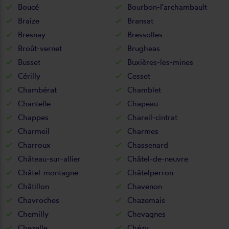
Boucé
Bourbon-l'archambault
Braize
Bransat
Bresnay
Bressolles
Broût-vernet
Brugheas
Busset
Buxières-les-mines
Cérilly
Cesset
Chambérat
Chamblet
Chantelle
Chapeau
Chappes
Chareil-cintrat
Charmeil
Charmes
Charroux
Chassenard
Château-sur-allier
Châtel-de-neuvre
Châtel-montagne
Châtelperron
Châtillon
Chavenon
Chavroches
Chazemais
Chemilly
Chevagnes
Chezelle
Chézy