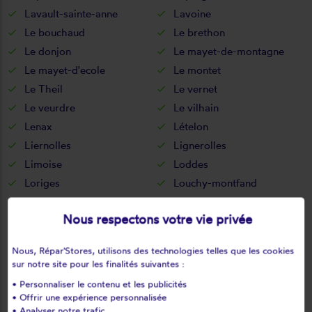
Lavault-sainte-anne
Lavoine
Le bouchaud
Le brethon
Le donjon
Le mayet-de-montagne
Le mayet-d'ecole
Le montet
Le Theil
Le vernet
Le veurdre
Le vilhain
Lenax
Lételon
Liernolles
Lignerolles
Limoise
Loddes
Loriges
Louchy-montfand
Louroux-bourbonnais
Louroux-de-beaune
Nous respectons votre vie privée
Louroux-de-bouble
Louroux-hodement
Luneau
Lurcy-lévis
Nous, Répar'Stores, utilisons des technologies telles que les cookies
Lusigny
Magnet
sur notre site pour les finalités suivantes :
Maillet
Malicorne
• Personnaliser le contenu et les publicités
Marcenat
Marcillat-en-combraille
• Offrir une expérience personnalisée
• Analyser notre trafic.