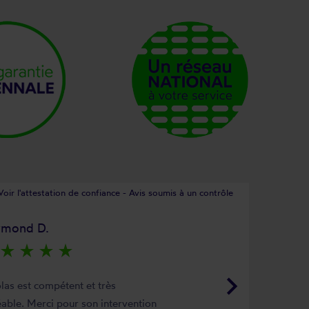
Voir l'attestation de confiance - Avis soumis à un contrôle
ymond D.
star_rate
star_rate
star_rate
star_rate
keyboard_arrow_right
las est compétent et très
able. Merci pour son intervention