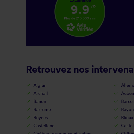
Excellence
9.9
/10
Plus de 210 000 avis
Retrouvez nos intervena
Aiglun
Allem
Archail
Auben
Banon
Barcel
Barrême
Bayon
Beynes
Blieux
Castellane
Castel
Château-arnoux-saint-auban
Châte