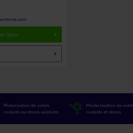
parstores.com
keyboard_arrow_right
en ligne
keyboard_arrow_right
Motorisation de volets
Modernisation de volet
roulants ou stores existants
roulants et stores