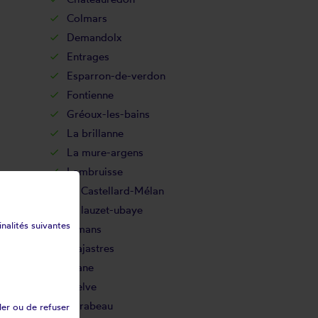
Colmars
Demandolx
Entrages
Esparron-de-verdon
Fontienne
Gréoux-les-bains
La brillanne
La mure-argens
Lambruisse
Le Castellard-Mélan
Le lauzet-ubaye
inalités suivantes
Limans
Majastres
Mane
Melve
Mirabeau
ler ou de refuser