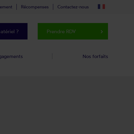
tement
Récompenses
Contactez-nous
tériel ?
Prendre RDV
keyboard_arrow_right
gagements
Nos forfaits