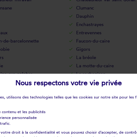
nsane
Clumanc
Dauphin
Enchastrayes
vaux
Entrevennes
n-de-barcelonnette
Faucon-du-caire
obie
Gigors
rs
La bréole
ie
La motte-du-caire
ine-sur-galabre
La rochegiron
Nous respectons votre vie privée
usquet
Le caire
ffaut-saint-jurson
Le fugeret
s, utilisons des technologies telles que les cookies sur notre site pour les f
mergues
Les thuiles
le
L'hospitalet
e contenu et les publicités
fougasse-augès
Mallemoisson
érience personnalisée
ux
Méailles
trafic.
nnes
Mézel
otre droit à la confidentialité et vous pouvez choisir d'accepter, de contrô