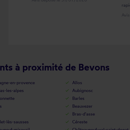
rapi
Avi
nts à proximité de Bevons
agne-en-provence
Allos
as-les-alpes
Aubignosc
onnette
Barles
s
Beauvezer
Bras-d'asse
let-lès-sausses
Céreste
auneuf-miravail
Châteauneuf-val-saint-donat