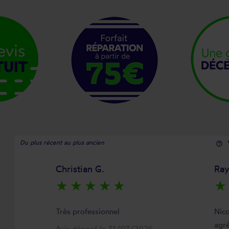
Du plus récent au plus ancien
help_outline
Christian G.
Ra
star_rate
star_rate
star_rate
star_rate
star_rate
star_rate
Très professionnel
Nico
agré
Avis déposé le 31/07/2026