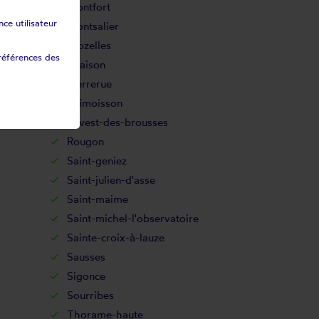
Montfort
ce utilisateur
Montsalier
Niozelles
références des
Oraison
Pierrerue
Puimoisson
Revest-des-brousses
Rougon
Saint-geniez
Saint-julien-d'asse
Saint-maime
Saint-michel-l'observatoire
Sainte-croix-à-lauze
Sausses
Sigonce
Sourribes
Thorame-haute