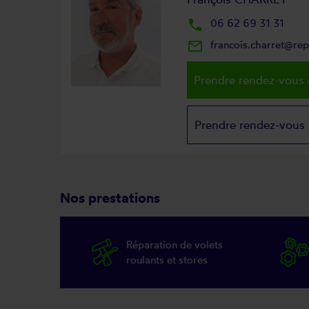
local_phone
06 62 69 31 31
mail_outline
francois.charret@re
Prendre rendez-vous 
Prendre rendez-vous
Nos prestations
Réparation de volets
roulants et stores