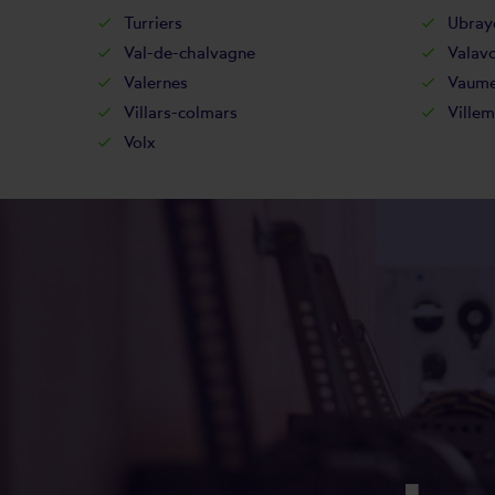
Turriers
Ubray
Val-de-chalvagne
Valavo
Valernes
Vaume
Villars-colmars
Villem
Volx