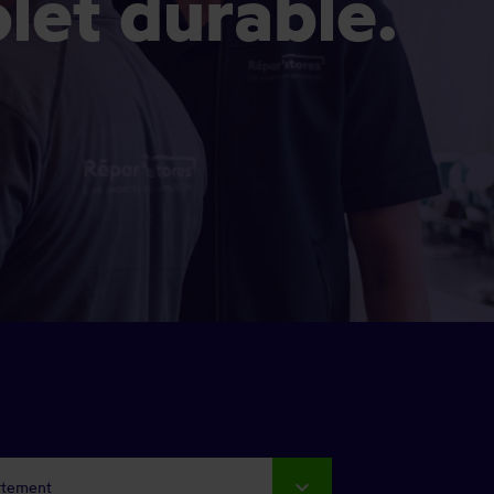
olet durable.
rtement