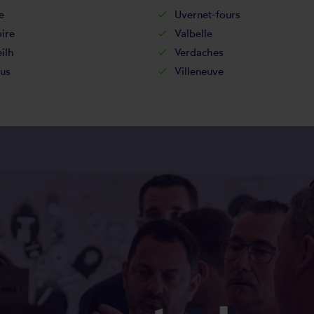
e
Uvernet-fours
ire
Valbelle
ilh
Verdaches
us
Villeneuve