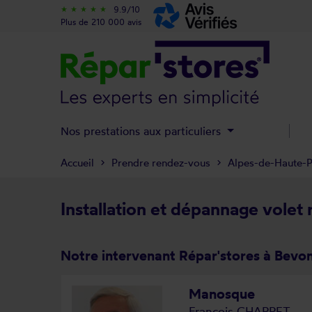
9.9/10
star_rate
star_rate
star_rate
star_rate
star_rate
Plus de 210 000 avis
Nos prestations aux particuliers
Accueil
Prendre rendez-vous
Alpes-de-Haute-
Installation et dépannage volet
Notre intervenant Répar'stores à Bevo
Manosque
François CHARRET