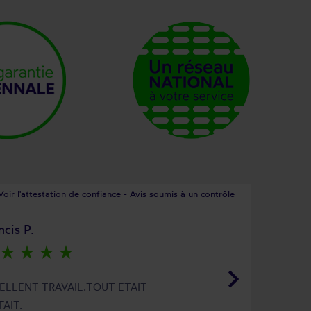
Voir l'attestation de confiance - Avis soumis à un contrôle
ncis P.
star_rate
star_rate
star_rate
star_rate
keyboard_arrow_right
ELLENT TRAVAIL.TOUT ETAIT
FAIT.