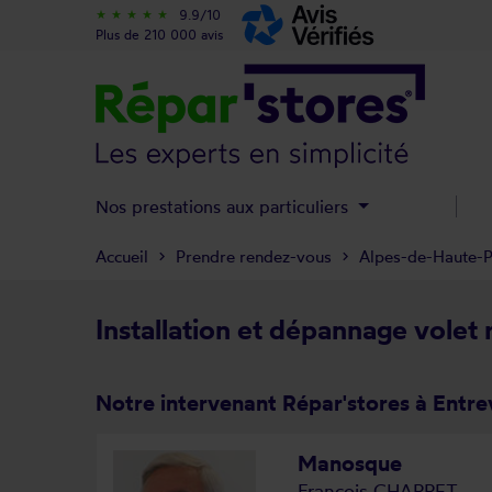
9.9/10
star_rate
star_rate
star_rate
star_rate
star_rate
Plus de 210 000 avis
Nos prestations aux particuliers
Accueil
Prendre rendez-vous
Alpes-de-Haute-
Installation et dépannage volet
Notre intervenant Répar'stores à Entr
Manosque
François CHARRET