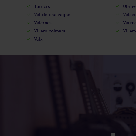
Turriers
Ubray
Val-de-chalvagne
Valavo
Valernes
Vaume
Villars-colmars
Villem
Volx