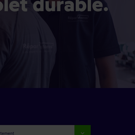
olet durable.
rtement