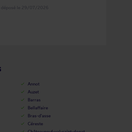
s déposé le 29/07/2026
s
Annot
Auzet
Barras
Bellaffaire
Bras-d'asse
Céreste
Châteauneuf-val-saint-donat