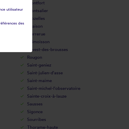
Montfort
ce utilisateur
Montsalier
Niozelles
références des
Oraison
Pierrerue
Puimoisson
Revest-des-brousses
Rougon
Saint-geniez
Saint-julien-d'asse
Saint-maime
Saint-michel-l'observatoire
Sainte-croix-à-lauze
Sausses
Sigonce
Sourribes
Thorame-haute