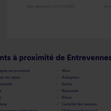
Avis déposé le 29/07/2026
Avi
nts à proximité de Entrevenne
agne-en-provence
Allos
as-les-alpes
Aubignosc
onnette
Barles
s
Beauvezer
s
Blieux
lane
Castellet-lès-sausses
au-arnoux-saint-auban
Châteauneuf-miravail