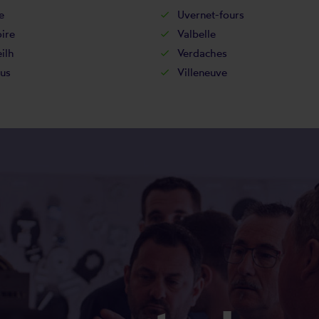
e
Uvernet-fours
ire
Valbelle
ilh
Verdaches
us
Villeneuve