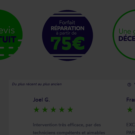
Du plus récent au plus ancien
help_outline
Joel G.
Fra
star_rate
star_rate
star_rate
star_rate
star_rate
star_rate
Intervention très efficace, par des
EXC
techniciens compétents et aimables
PAR