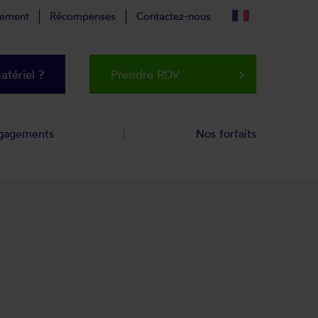
tement
Récompenses
Contactez-nous
tériel ?
Prendre RDV
keyboard_arrow_right
gagements
Nos forfaits