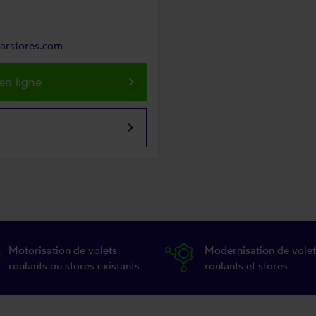
parstores.com
keyboard_arrow_right
en ligne
keyboard_arrow_right
Motorisation de volets
Modernisation de volet
roulants ou stores existants
roulants et stores