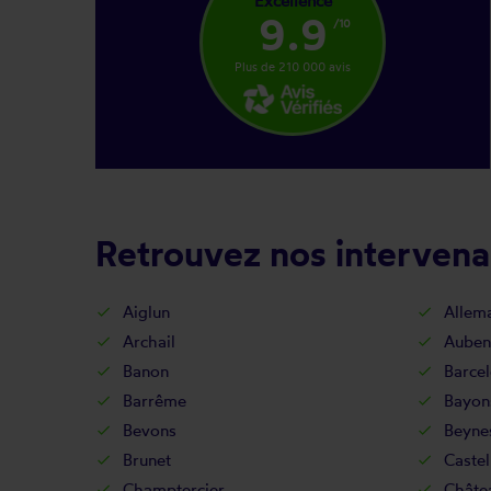
Excellence
9.9
/10
Plus de 210 000 avis
Retrouvez nos intervena
Aiglun
Allem
Archail
Auben
Banon
Barcel
Barrême
Bayon
Bevons
Beyne
Brunet
Castel
Champtercier
Châte