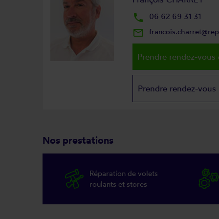
local_phone
06 62 69 31 31
mail_outline
francois.charret@re
Prendre rendez-vous 
Prendre rendez-vous
Nos prestations
Réparation de volets
roulants et stores