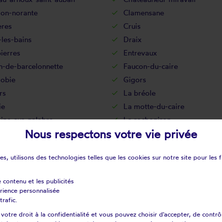
on-norante
Clamensane
ères
Cruis
les-bains
Draix
ierres
Entrevaux
n-de-barcelonnette
Faucon-du-caire
obie
Gigors
rs
La bréole
ie
La motte-du-caire
ine-sur-galabre
La rochegiron
Nous respectons votre vie privée
usquet
Le caire
ffaut-saint-jurson
Le fugeret
s, utilisons des technologies telles que les cookies sur notre site pour les f
mergues
Les thuiles
le
L'hospitalet
e contenu et les publicités
fougasse-augès
Mallemoisson
érience personnalisée
ux
Méailles
trafic.
nnes
Mézel
otre droit à la confidentialité et vous pouvez choisir d'accepter, de contrô