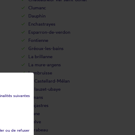
Clumanc
Dauphin
Enchastrayes
Esparron-de-verdon
Fontienne
Gréoux-les-bains
La brillanne
La mure-argens
Lambruisse
Le Castellard-Mélan
Le lauzet-ubaye
inalités suivantes
Limans
Majastres
Mane
Melve
Mirabeau
ler ou de refuser