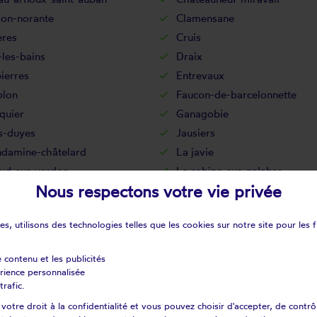
on-norante
Clamensane
ères
Cruis
les-bains
Draix
ierres
Entrevaux
blon
Faucon-de-barcelonnette
quier
Ganagobie
s-duyes
Jausiers
ndamine-châtelard
La javie
lud-sur-verdon
La robine-sur-galabre
Nous respectons votre vie privée
rs
Le brusquet
tellet
Le chaffaut-saint-jurson
s, utilisons des technologies telles que les cookies sur notre site pour les f
ées
Les omergues
L'escale
e contenu et les publicités
i
Mallefougasse-augès
érience personnalisée
sque
Marcoux
trafic.
ns-revel
Meyronnes
otre droit à la confidentialité et vous pouvez choisir d'accepter, de contrô