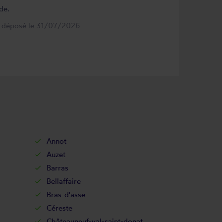
de.
s déposé le 31/07/2026
Annot
Auzet
Barras
Bellaffaire
Bras-d'asse
Céreste
Châteauneuf-val-saint-donat