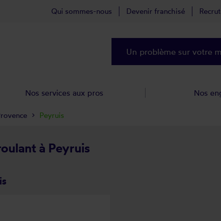
Qui sommes-nous
Devenir franchisé
Recru
Un problème sur votre ma
Nos services aux pros
Nos en
Provence
Peyruis
roulant à Peyruis
is