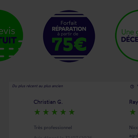
Du plus récent au plus ancien
help_outline
Christian G.
Ra
star_rate
star_rate
star_rate
star_rate
star_rate
star_rate
Très professionnel
Nico
agré
Avis déposé le 31/07/2026