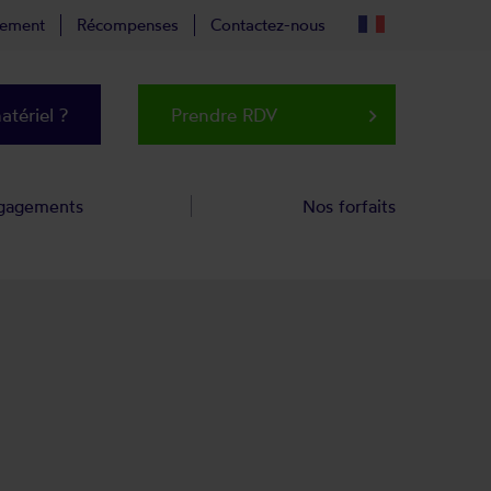
tement
Récompenses
Contactez-nous
tériel ?
Prendre RDV
keyboard_arrow_right
gagements
Nos forfaits