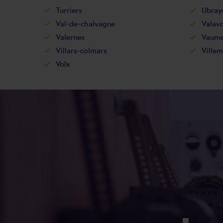
Turriers
Ubray
Val-de-chalvagne
Valavo
Valernes
Vaume
Villars-colmars
Villem
Volx