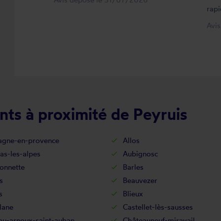
rapi
Avi
nts à proximité de Peyruis
agne-en-provence
Allos
as-les-alpes
Aubignosc
onnette
Barles
s
Beauvezer
s
Blieux
lane
Castellet-lès-sausses
au-arnoux-saint-auban
Châteauneuf-miravail