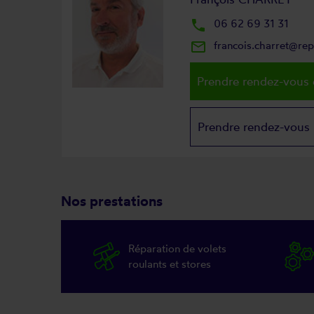
local_phone
06 62 69 31 31
mail_outline
francois.charret@re
Prendre rendez-vous 
Prendre rendez-vous
Nos prestations
Réparation de volets
roulants et stores