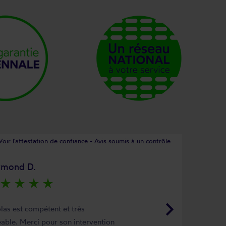
Voir l'attestation de confiance - Avis soumis à un contrôle
ymond D.
star_rate
star_rate
star_rate
star_rate
keyboard_arrow_right
las est compétent et très
able. Merci pour son intervention