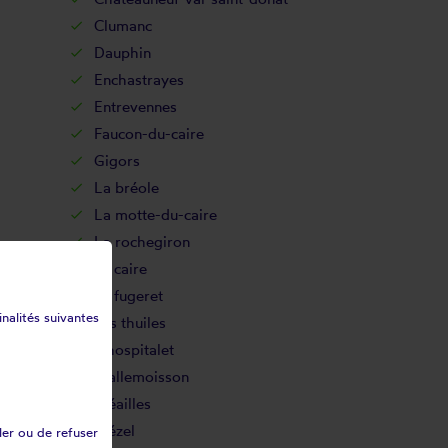
Clumanc
Dauphin
Enchastrayes
Entrevennes
Faucon-du-caire
Gigors
La bréole
La motte-du-caire
La rochegiron
Le caire
Le fugeret
inalités suivantes
Les thuiles
L'hospitalet
Mallemoisson
Méailles
Mézel
ler ou de refuser