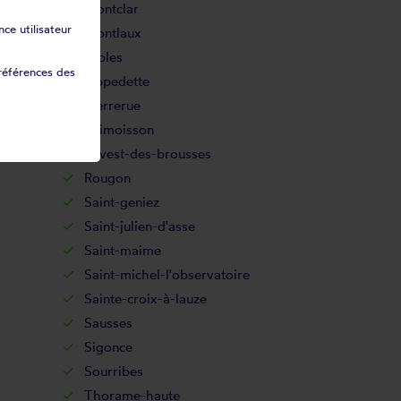
Montclar
ce utilisateur
Montlaux
Nibles
références des
Oppedette
Pierrerue
Puimoisson
Revest-des-brousses
Rougon
Saint-geniez
Saint-julien-d'asse
Saint-maime
Saint-michel-l'observatoire
Sainte-croix-à-lauze
Sausses
Sigonce
Sourribes
Thorame-haute