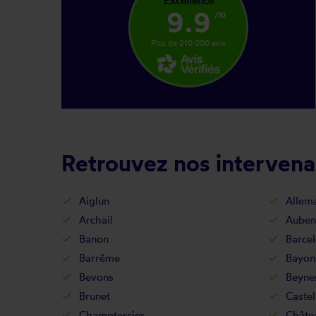
Excellence
9.9
/10
Plus de 210 000 avis
Retrouvez nos intervena
Aiglun
Allem
Archail
Auben
Banon
Barcel
Barrême
Bayon
Bevons
Beyne
Brunet
Castel
Champtercier
Châte