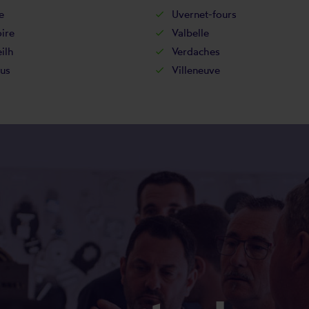
e
Uvernet-fours
ire
Valbelle
ilh
Verdaches
us
Villeneuve