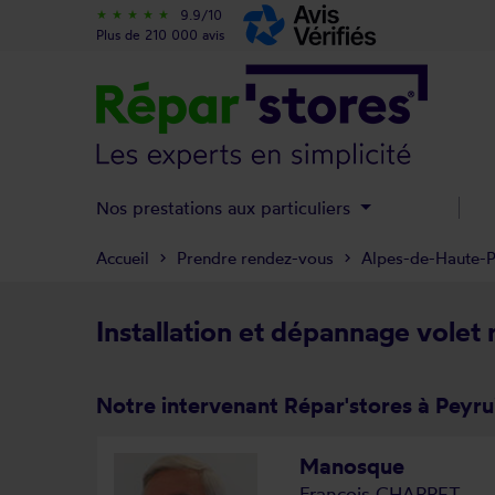
9.9/10
star_rate
star_rate
star_rate
star_rate
star_rate
Plus de 210 000 avis
Nos prestations aux particuliers
Accueil
Prendre rendez-vous
Alpes-de-Haute-
Installation et dépannage volet 
Notre intervenant Répar'stores à Peyru
Manosque
François CHARRET