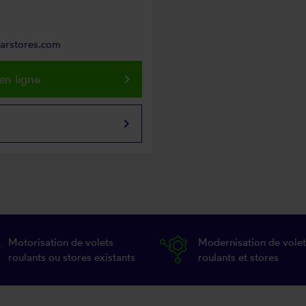
parstores.com
keyboard_arrow_right
en ligne
keyboard_arrow_right
Motorisation de volets
Modernisation de volet
roulants ou stores existants
roulants et stores