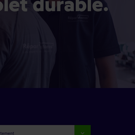
olet durable.
rtement