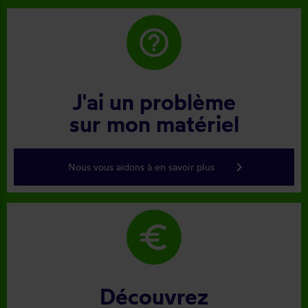
help_outline
J'ai un problème
sur mon matériel
keyboard_arrow_right
Nous vous aidons à en savoir plus
euro
Découvrez