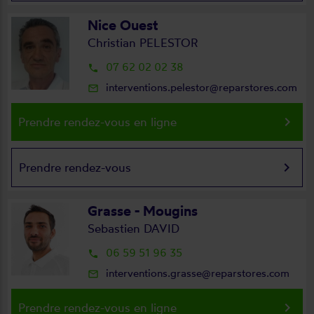
Nice Ouest
Christian PELESTOR
07 62 02 02 38
local_phone
interventions.pelestor@reparstores.com
mail_outline
keyboard_arrow_right
Prendre rendez-vous en ligne
keyboard_arrow_right
Prendre rendez-vous
Grasse - Mougins
Sebastien DAVID
06 59 51 96 35
local_phone
interventions.grasse@reparstores.com
mail_outline
keyboard_arrow_right
Prendre rendez-vous en ligne