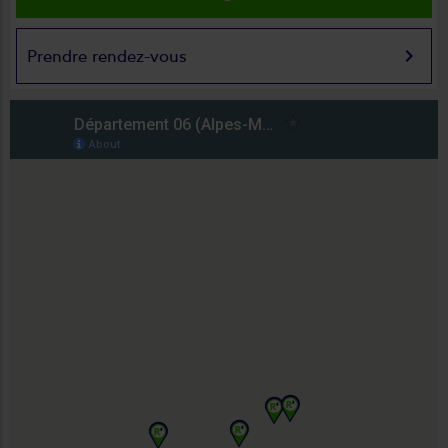
keyboard_arrow_right
Prendre rendez-vous