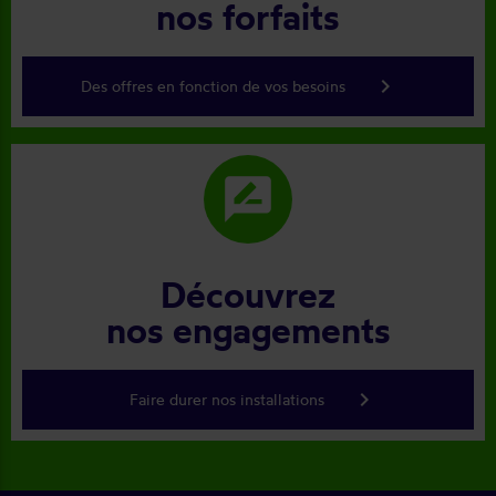
nos forfaits
keyboard_arrow_right
Des offres en fonction de vos besoins
rate_review
Découvrez
nos engagements
keyboard_arrow_right
Faire durer nos installations