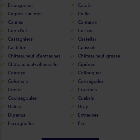
Briançonnet
Cabris
Cagnes-sur-mer
Caille
Cannes
Cantaron
Cap-d'ail
Carros
Castagniers
Castellar
Castillon
Caussols
Châteauneuf-d'entraunes
Châteauneuf-grasse
Châteauneuf-villevieille
Cipières
Coaraze
Collongues
Colomars
Conségudes
Contes
Courmes
Coursegoules
Cuébris
Daluis
Drap
Duranus
Entraunes
Escragnolles
Èze