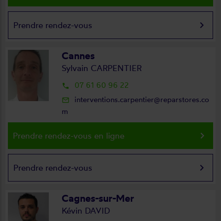
keyboard_arrow_right
Prendre rendez-vous
Cannes
Sylvain CARPENTIER
07 61 60 96 22
local_phone
interventions.carpentier@reparstores.co
mail_outline
m
keyboard_arrow_right
Prendre rendez-vous en ligne
keyboard_arrow_right
Prendre rendez-vous
Cagnes-sur-Mer
Kévin DAVID