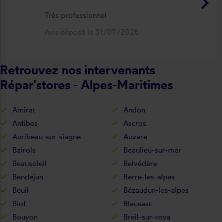
keyboard_arrow_right
Très professionnel
Avis déposé le 31/07/2026
Retrouvez nos intervenants
Répar'stores - Alpes-Maritimes
Amirat
Andon
Antibes
Ascros
Auribeau-sur-siagne
Auvare
Bairols
Beaulieu-sur-mer
Beausoleil
Belvédère
Bendejun
Berre-les-alpes
Beuil
Bézaudun-les-alpes
Biot
Blausasc
Bouyon
Breil-sur-roya