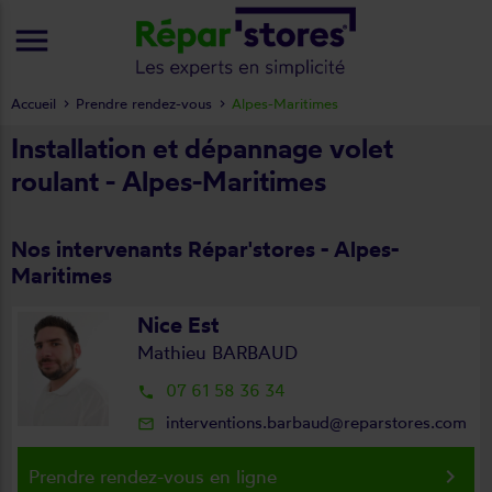
menu
Accueil
Prendre rendez-vous
Alpes-Maritimes
Installation et dépannage volet
roulant - Alpes-Maritimes
Nos intervenants Répar'stores - Alpes-
Maritimes
Nice Est
Mathieu BARBAUD
07 61 58 36 34
local_phone
interventions.barbaud@reparstores.com
mail_outline
keyboard_arrow_right
Prendre rendez-vous en ligne