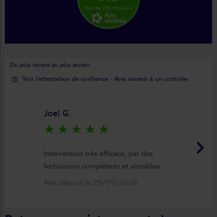
Plus de 210 000 avis
Du plus récent au plus ancien
Voir l'attestation de confiance - Avis soumis à un contrôle
help_outline
Joel G.
star_rate
star_rate
star_rate
star_rate
star_rate
keyboard_arrow_right
Intervention très efficace, par des
techniciens compétents et aimables
Avis déposé le 29/07/2026