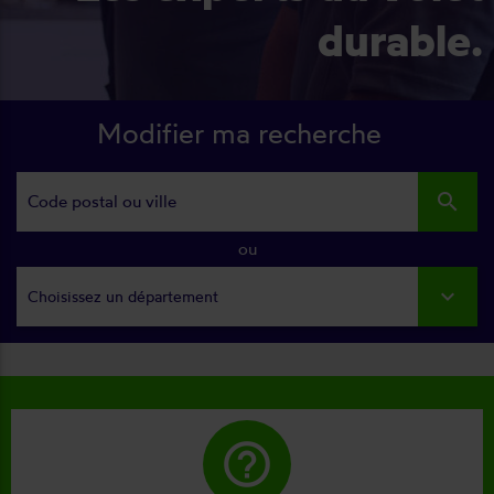
durable.
Modifier ma recherche
search
ou
Choisissez un département
help_outline