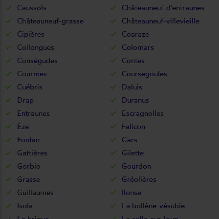
Caussols
Châteauneuf-d'entraunes
Châteauneuf-grasse
Châteauneuf-villevieille
Cipières
Coaraze
Collongues
Colomars
Conségudes
Contes
Courmes
Coursegoules
Cuébris
Daluis
Drap
Duranus
Entraunes
Escragnolles
Èze
Falicon
Fontan
Gars
Gattières
Gilette
Gorbio
Gourdon
Grasse
Gréolières
Guillaumes
Ilonse
Isola
La bollène-vésubie
La brigue
La colle-sur-loup