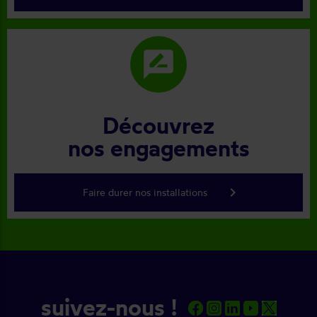
rate_review
Découvrez
nos engagements
keyboard_arrow_right
Faire durer nos installations
suivez-nous !