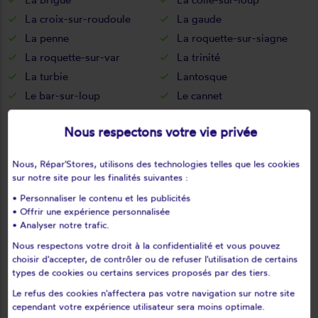
La croix-sur-roudoule
La gaude
La penne
La roquette-sur-siagne
La roquette-sur-var
La trinité
La turbie
Lantosque
Le bar-sur-loup
Le cannet
Le mas
Le rouret
Nous respectons votre vie privée
Le tignet
Les ferres
Les mujouls
Levens
Nous, Répar'Stores, utilisons des technologies telles que les cookies
Lieuche
Lucéram
sur notre site pour les finalités suivantes :
L'escarène
Malaussène
• Personnaliser le contenu et les publicités
Mandelieu-la-napoule
Marie
• Offrir une expérience personnalisée
• Analyser notre trafic.
Massoins
Menton
Nous respectons votre droit à la confidentialité et vous pouvez
Mouans-sartoux
Mougins
choisir d'accepter, de contrôler ou de refuser l'utilisation de certains
Moulinet
Nice
types de cookies ou certains services proposés par des tiers.
Opio
Pégomas
Le refus des cookies n'affectera pas votre navigation sur notre site
Peille
Peillon
cependant votre expérience utilisateur sera moins optimale.