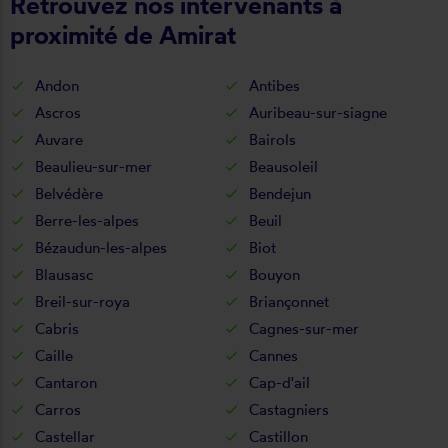
Retrouvez nos intervenants à
proximité de Amirat
Andon
Antibes
Ascros
Auribeau-sur-siagne
Auvare
Bairols
Beaulieu-sur-mer
Beausoleil
Belvédère
Bendejun
Berre-les-alpes
Beuil
Bézaudun-les-alpes
Biot
Blausasc
Bouyon
Breil-sur-roya
Briançonnet
Cabris
Cagnes-sur-mer
Caille
Cannes
Cantaron
Cap-d'ail
Carros
Castagniers
Castellar
Castillon