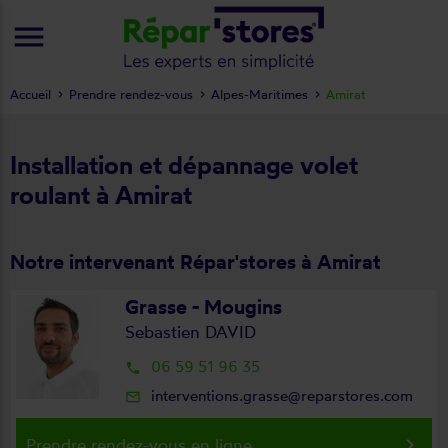
menu
Accueil
Prendre rendez-vous
Alpes-Maritimes
Amirat
Installation et dépannage volet
roulant à Amirat
Notre intervenant Répar'stores à Amirat
Grasse - Mougins
Sebastien DAVID
06 59 51 96 35
local_phone
interventions.grasse@reparstores.com
mail_outline
keyboard_arrow_right
Prendre rendez-vous en ligne