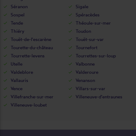
Séranon
Sigale
Sospel
Spéracèdes
Tende
Théoule-sur-mer
Thiéry
Toudon
Touët-de-l'escarène
Touët-sur-var
Tourette-du-château
Tournefort
Tourrette-levens
Tourrettes-sur-loup
Utelle
Valbonne
Valdeblore
Valderoure
Vallauris
Venanson
Vence
Villars-sur-var
Villefranche-sur-mer
Villeneuve-d'entraunes
Villeneuve-loubet