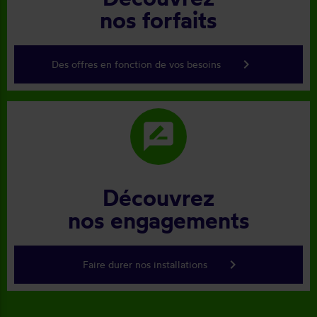
nos forfaits
keyboard_arrow_right
Des offres en fonction de vos besoins
rate_review
Découvrez
nos engagements
keyboard_arrow_right
Faire durer nos installations