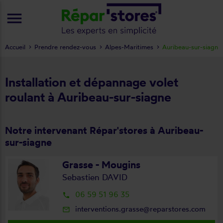
menu
Accueil
Prendre rendez-vous
Alpes-Maritimes
Auribeau-sur-siagne
Installation et dépannage volet
roulant à Auribeau-sur-siagne
Notre intervenant Répar'stores à Auribeau-
sur-siagne
Grasse - Mougins
Sebastien DAVID
06 59 51 96 35
local_phone
interventions.grasse@reparstores.com
mail_outline