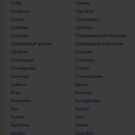
Caille
Cannes
Cantaron
Cap-d'ail
Carros
Castagniers
Castellar
Castillon
Caussols
Châteauneuf-d'entraunes
Châteauneuf-grasse
Châteauneuf-villevieille
Cipières
Coaraze
Collongues
Colomars
Conségudes
Contes
Courmes
Coursegoules
Cuébris
Daluis
Drap
Duranus
Entraunes
Escragnolles
Èze
Falicon
Fontan
Gars
Gattières
Gilette
Gorbio
Gourdon