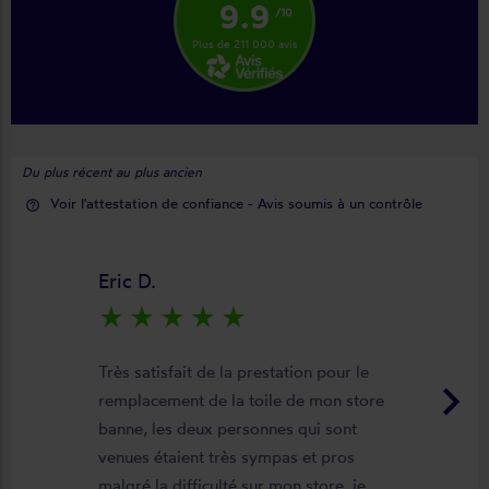
9.9
/10
Plus de 211 000 avis
Du plus récent au plus ancien
Voir l'attestation de confiance - Avis soumis à un contrôle
help_outline
Eric D.
star_rate
star_rate
star_rate
star_rate
star_rate
Très satisfait de la prestation pour le
keyboard_arrow_right
remplacement de la toile de mon store
banne, les deux personnes qui sont
venues étaient très sympas et pros
malgré la difficulté sur mon store, je