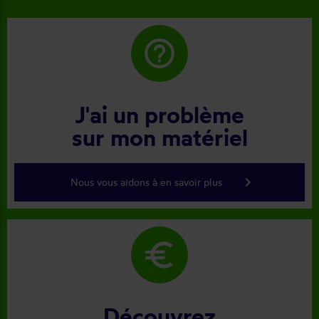
help_outline
J'ai un problème
sur mon matériel
keyboard_arrow_right
Nous vous aidons à en savoir plus
euro
Découvrez