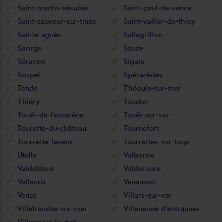
Saint-martin-vésubie
Saint-paul-de-vence
Saint-sauveur-sur-tinée
Saint-vallier-de-thiey
Sainte-agnès
Sallagriffon
Saorge
Sauze
Séranon
Sigale
Sospel
Spéracèdes
Tende
Théoule-sur-mer
Thiéry
Toudon
Touët-de-l'escarène
Touët-sur-var
Tourette-du-château
Tournefort
Tourrette-levens
Tourrettes-sur-loup
Utelle
Valbonne
Valdeblore
Valderoure
Vallauris
Venanson
Vence
Villars-sur-var
Villefranche-sur-mer
Villeneuve-d'entraunes
Villeneuve-loubet