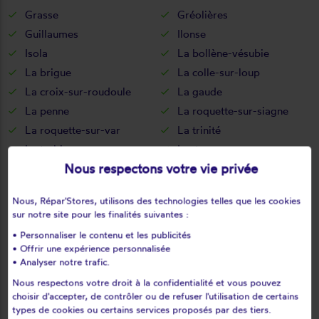
Grasse
Gréolières
Guillaumes
Ilonse
Isola
La bollène-vésubie
La brigue
La colle-sur-loup
La croix-sur-roudoule
La gaude
La penne
La roquette-sur-siagne
La roquette-sur-var
La trinité
La turbie
Lantosque
Nous respectons votre vie privée
Le bar-sur-loup
Le cannet
Le mas
Le rouret
Nous, Répar'Stores, utilisons des technologies telles que les cookies
Le tignet
Les ferres
sur notre site pour les finalités suivantes :
Les mujouls
Levens
• Personnaliser le contenu et les publicités
Lieuche
Lucéram
• Offrir une expérience personnalisée
• Analyser notre trafic.
L'escarène
Malaussène
Nous respectons votre droit à la confidentialité et vous pouvez
Mandelieu-la-napoule
Marie
choisir d'accepter, de contrôler ou de refuser l'utilisation de certains
Massoins
Menton
types de cookies ou certains services proposés par des tiers.