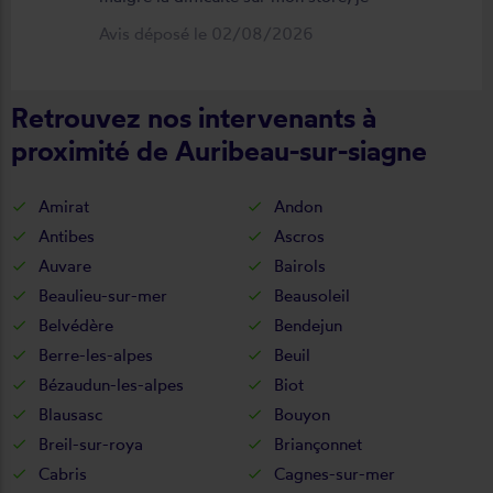
suis satisfait du résultat et du
Avis déposé le 02/08/2026
déroulement de cette opération, devis,
commande, délai qualité de la toile et
Retrouvez nos intervenants à
de la pose je recommande ????
proximité de Auribeau-sur-siagne
Amirat
Andon
Antibes
Ascros
Auvare
Bairols
Beaulieu-sur-mer
Beausoleil
Belvédère
Bendejun
Berre-les-alpes
Beuil
Bézaudun-les-alpes
Biot
Blausasc
Bouyon
Breil-sur-roya
Briançonnet
Cabris
Cagnes-sur-mer