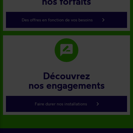
nos forfaits
keyboard_arrow_right
Des offres en fonction de vos besoins
rate_review
Découvrez
nos engagements
keyboard_arrow_right
Faire durer nos installations