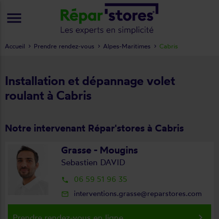
menu
Accueil
Prendre rendez-vous
Alpes-Maritimes
Cabris
Installation et dépannage volet
roulant à Cabris
Notre intervenant Répar'stores à Cabris
Grasse - Mougins
Sebastien DAVID
06 59 51 96 35
local_phone
interventions.grasse@reparstores.com
mail_outline
keyboard_arrow_right
Prendre rendez-vous en ligne