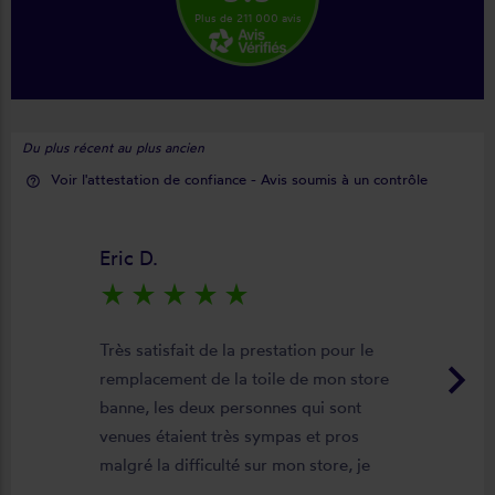
Plus de 211 000 avis
Du plus récent au plus ancien
Voir l'attestation de confiance - Avis soumis à un contrôle
help_outline
Eric D.
star_rate
star_rate
star_rate
star_rate
star_rate
Très satisfait de la prestation pour le
keyboard_arrow_right
remplacement de la toile de mon store
banne, les deux personnes qui sont
venues étaient très sympas et pros
malgré la difficulté sur mon store, je
suis satisfait du résultat et du