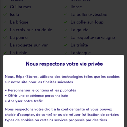
Guillaumes
Ilonse
Isola
La bollène-vésubie
La brigue
La colle-sur-loup
La croix-sur-roudoule
La gaude
La penne
La roquette-sur-siagne
La roquette-sur-var
La trinité
La turbie
Lantosque
Le bar-sur-loup
Le cannet
Nous respectons votre vie privée
Le mas
Le rouret
Le tignet
Les ferres
Nous, Répar'Stores, utilisons des technologies telles que les cookies
sur notre site pour les finalités suivantes :
Les mujouls
Levens
• Personnaliser le contenu et les publicités
Lieuche
Lucéram
• Offrir une expérience personnalisée
L'escarène
Malaussène
• Analyser notre trafic.
Mandelieu-la-napoule
Marie
Nous respectons votre droit à la confidentialité et vous pouvez
Massoins
Menton
choisir d'accepter, de contrôler ou de refuser l'utilisation de certains
types de cookies ou certains services proposés par des tiers.
Mouans-sartoux
Mougins