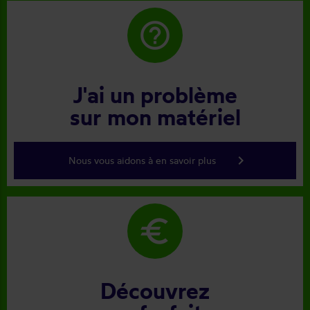
help_outline
J'ai un problème
sur mon matériel
keyboard_arrow_right
Nous vous aidons à en savoir plus
euro
Découvrez