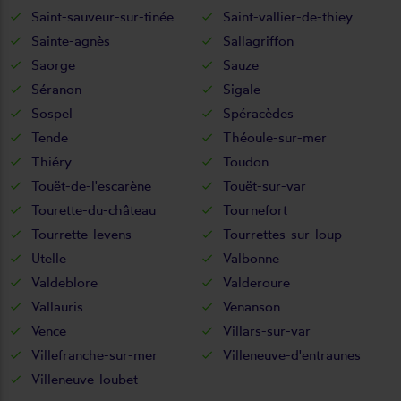
Saint-sauveur-sur-tinée
Saint-vallier-de-thiey
Sainte-agnès
Sallagriffon
Saorge
Sauze
Séranon
Sigale
Sospel
Spéracèdes
Tende
Théoule-sur-mer
Thiéry
Toudon
Touët-de-l'escarène
Touët-sur-var
Tourette-du-château
Tournefort
Tourrette-levens
Tourrettes-sur-loup
Utelle
Valbonne
Valdeblore
Valderoure
Vallauris
Venanson
Vence
Villars-sur-var
Villefranche-sur-mer
Villeneuve-d'entraunes
Villeneuve-loubet