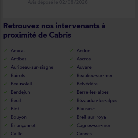
Avis déposé le 02/08/2026
déroulement de cette opération, devis,
commande, délai qualité de la toile et
Retrouvez nos intervenants à
de la pose je recommande ????
proximité de Cabris
Amirat
Andon
Antibes
Ascros
Auribeau-sur-siagne
Auvare
Bairols
Beaulieu-sur-mer
Beausoleil
Belvédère
Bendejun
Berre-les-alpes
Beuil
Bézaudun-les-alpes
Biot
Blausasc
Bouyon
Breil-sur-roya
Briançonnet
Cagnes-sur-mer
Caille
Cannes