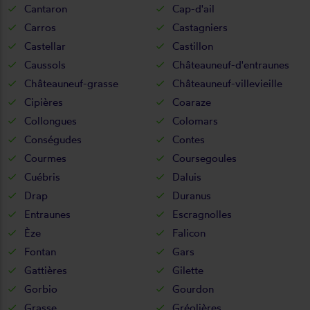
Cantaron
Cap-d'ail
Carros
Castagniers
Castellar
Castillon
Caussols
Châteauneuf-d'entraunes
Châteauneuf-grasse
Châteauneuf-villevieille
Cipières
Coaraze
Collongues
Colomars
Conségudes
Contes
Courmes
Coursegoules
Cuébris
Daluis
Drap
Duranus
Entraunes
Escragnolles
Èze
Falicon
Fontan
Gars
Gattières
Gilette
Gorbio
Gourdon
Grasse
Gréolières