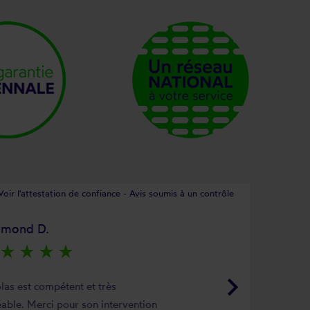
Voir l'attestation de confiance - Avis soumis à un contrôle
ymond D.
star_rate
star_rate
star_rate
star_rate
keyboard_arrow_right
las est compétent et très
able. Merci pour son intervention