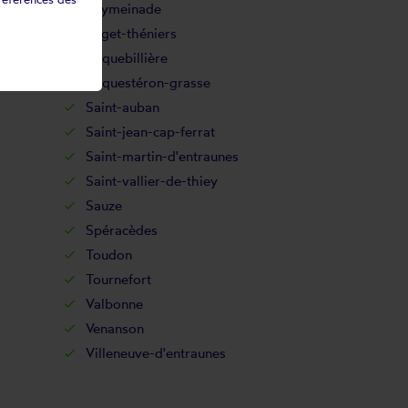
Peymeinade
Puget-théniers
Roquebillière
Roquestéron-grasse
Saint-auban
Saint-jean-cap-ferrat
Saint-martin-d'entraunes
Saint-vallier-de-thiey
Sauze
Spéracèdes
Toudon
Tournefort
Valbonne
Venanson
Villeneuve-d'entraunes