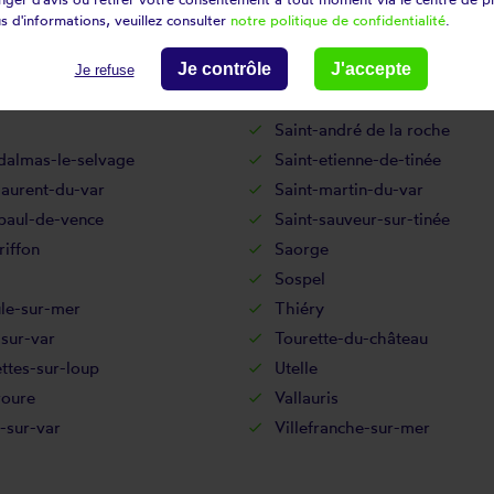
n
Péone
s d'informations, veuillez consulter
notre politique de confidentialité
.
feu
Puget-rostang
d
Je contrôle
Rimplas
J'accepte
Je refuse
ort-les-pins
Roquesteron
Saint-andré de la roche
dalmas-le-selvage
Saint-etienne-de-tinée
laurent-du-var
Saint-martin-du-var
paul-de-vence
Saint-sauveur-sur-tinée
riffon
Saorge
Sospel
le-sur-mer
Thiéry
sur-var
Tourette-du-château
ttes-sur-loup
Utelle
roure
Vallauris
s-sur-var
Villefranche-sur-mer