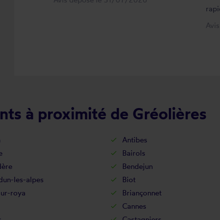
rapi
Avi
ts à proximité de Gréolières
n
Antibes
e
Bairols
dère
Bendejun
dun-les-alpes
Biot
sur-roya
Briançonnet
Cannes
s
Castagniers