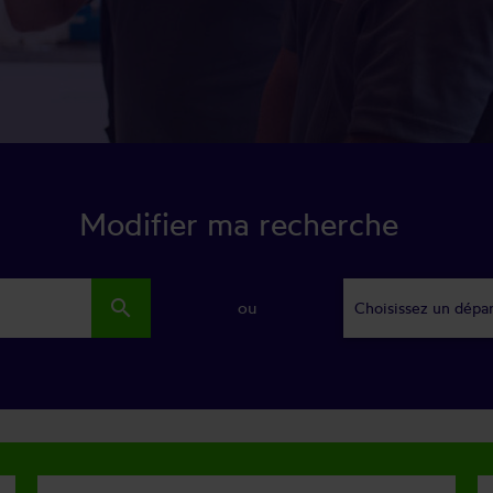
Modifier ma recherche
search
ou
Choisissez un dépa