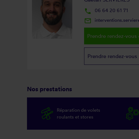
local_phone
06 64 20 61 71
mail_outline
interventions.servi
Prendre rendez-vous 
Prendre rendez-vous
Nos prestations
Réparation de volets
roulants et stores