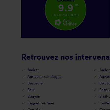
Excellence
9.9
/10
Plus de 210 000 avis
Retrouvez nos intervenan
Amirat
Ando
Auribeau-sur-siagne
Auvar
Beausoleil
Belvé
Beuil
Bézau
Bouyon
Breil-
Cagnes-sur-mer
Caille
Cap-d'ail
Carro