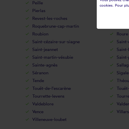
Peille
Peillo
cookies. Pour plu
Pierlas
Pierre
Revest-les-roches
Rigau
Roquebrune-cap-martin
Roquef
Roubion
Roure
Saint-cézaire-sur-siagne
Saint-
Saint-jeannet
Saint-
Saint-martin-vésubie
Saint-
Sainte-agnès
Sallag
Séranon
Sigale
Tende
Théou
Touët-de-l'escarène
Touët-
Tourrette-levens
Tourre
Valdeblore
Valde
Vence
Villar
Villeneuve-loubet