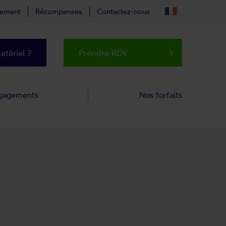
tement
Récompenses
Contactez-nous
tériel ?
Prendre RDV
keyboard_arrow_right
gagements
Nos forfaits