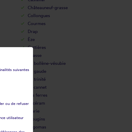
Châteauneuf-grasse
Collongues
Courmes
Drap
Èze
Gattières
Grasse
La bollène-vésubie
inalités suivantes
La gaude
La trinité
Le cannet
Les ferres
Lucéram
ler ou de refuser
Marie
ce utilisateur
Mougins
Pégomas
références des