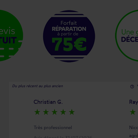
Du plus récent au plus ancien
help_outline
Christian G.
Ra
star_rate
star_rate
star_rate
star_rate
star_rate
star_rate
Très professionnel
Nico
agré
Avis déposé le 31/07/2026