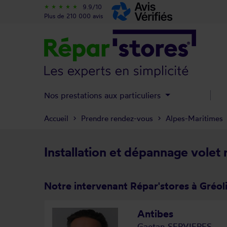
9.9/10
star_rate
star_rate
star_rate
star_rate
star_rate
Plus de 210 000 avis
Nos prestations aux particuliers
Accueil
Prendre rendez-vous
Alpes-Maritimes
Installation et dépannage volet 
Notre intervenant Répar'stores à Gréol
Antibes
Gaetan SERVIERES