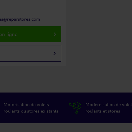
eres@reparstores.com
keyboard_arrow_right
en ligne
keyboard_arrow_right
Motorisation de volets
Modernisation de volet
roulants ou stores existants
roulants et stores